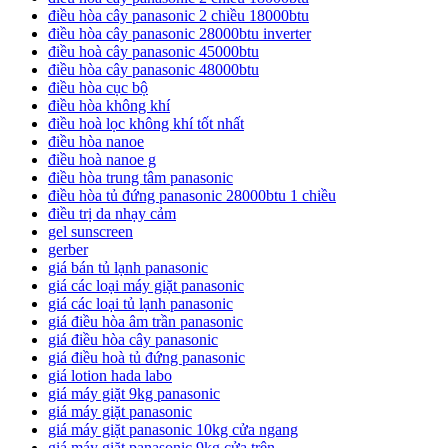
điều hòa cây panasonic 2 chiều 18000btu
điều hòa cây panasonic 28000btu inverter
điều hoà cây panasonic 45000btu
điều hòa cây panasonic 48000btu
điều hòa cục bộ
điều hòa không khí
điều hoà lọc không khí tốt nhất
điều hòa nanoe
điều hoà nanoe g
điều hòa trung tâm panasonic
điều hòa tủ đứng panasonic 28000btu 1 chiều
điều trị da nhạy cảm
gel sunscreen
gerber
giá bán tủ lạnh panasonic
giá các loại máy giặt panasonic
giá các loại tủ lạnh panasonic
giá điều hòa âm trần panasonic
giá điều hòa cây panasonic
giá điều hoà tủ đứng panasonic
giá lotion hada labo
giá máy giặt 9kg panasonic
giá máy giặt panasonic
giá máy giặt panasonic 10kg cửa ngang
giá máy giặt panasonic 9kg cửa trên