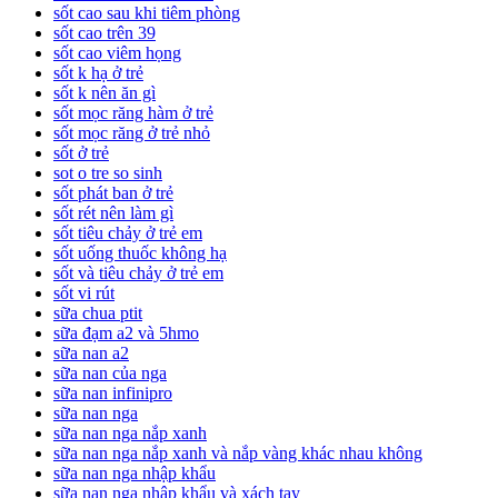
sốt cao sau khi tiêm phòng
sốt cao trên 39
sốt cao viêm họng
sốt k hạ ở trẻ
sốt k nên ăn gì
sốt mọc răng hàm ở trẻ
sốt mọc răng ở trẻ nhỏ
sốt ở trẻ
sot o tre so sinh
sốt phát ban ở trẻ
sốt rét nên làm gì
sốt tiêu chảy ở trẻ em
sốt uống thuốc không hạ
sốt và tiêu chảy ở trẻ em
sốt vi rút
sữa chua ptit
sữa đạm a2 và 5hmo
sữa nan a2
sữa nan của nga
sữa nan infinipro
sữa nan nga
sữa nan nga nắp xanh
sữa nan nga nắp xanh và nắp vàng khác nhau không
sữa nan nga nhập khẩu
sữa nan nga nhập khẩu và xách tay