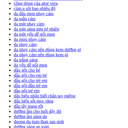
công dụng của aloe vera
cúm a sốt bao nhiêu độ
da dầu mụn nhạy cảm
da mẫn cảm
da mặt nhạy cảm
da mặt sáng mịn tự nhiên
da mặt yếu dễ nổi mụn
da mụn nhạy cảm
da nhạy cảm
da nhạy cảm nên dùng kem dưỡng gì
da nhạy cảm nên dùng kem gì
da trắng sáng
da yếu dễ nổi mụn
dầu gội cho bé
dầu gội cho em bé
dầu gội cho trẻ em
dầu gội đầu trẻ em
dầu gội trẻ em
dấu hiệu nhận biết chân tay miệng
dấu hiệu sốt mọc răng
dầu tẩy trang tốt
dưỡng ẩm cho tuổi dậy thì
dưỡng ẩm sáng da
duong da toan than sau sinh
dưỡng sáng an toàn