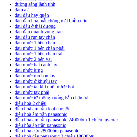
dưỡng sáng lành tính
đạm a2
đau đầu hay quên
đau đầu hoa mắt chóng mặt buồn nôn
đau đầu ở thái dương
đau đầu quanh vùng trán
đau đầu run tay chân
đau nhức 1 bên chân
đau nhức 1 bên chân phải
đau nhức 1 bên chân trái
đau nhức 2 bên vai
đau nhức hai cánh tay
đau nhức lưng
đau nhức mu bàn tay
đau nhức ở khuỷu tay
đau nhức tai khi nuốt nước bọt
đau nhức tay phải
đau nhức từ mông xuống bắp chân trái
điều hoà 2 chiều
điều hoà âm trần loại nào tốt
điều hoà âm trần panasonic
điều hòa âm trần panasonic 24000btu 1 chiều inverter
điều hòa áp trần panasonic
điều hòa cây 28000btu panasonic
điều hoà cây panasonic 2 chiều 18000btu