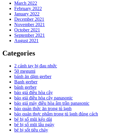
March 2022
February 2022
January 2022
December 2021
November 2021
October 2021
September 2021
August 2021
Categories
2 cánh tay bị đau nhức
50 megumi
bánh ăn dặm gerber
Banh gerber
bánh gerber
báo giá điều hòa cây
báo giá điều hòa cây panasonic
báo giá máy điều hòa âm trần panasonic
bảo quản thức ăn trong tủ lạnh
bảo quản thực phẩm trong tủ lạnh đúng cách
bé bị sổ mũi kéo dài
bé bị sổ mũi lâu ngày
bé bị sốt tiêu chảy