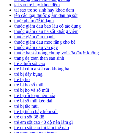
tại sao trẻ hay khóc đêm
tai sao tre so sinh hay khoc dem
tên các loại thuốc giảm đau hạ sốt
thực phẩm để tủ lạnh
thuốc giảm đau bao lâu có tác dụng
thuốc giảm đau hạ sốt kháng viêm
thuốc giảm đau mạnh
thuốc giảm đau mọc răng cho bé
thuốc giảm đau vai gáy
thuốc hạ sốt uống chung với sữa được không
trang da toan than sau sinh
trẻ 3 tuổi sốt cao
trẻ bị cúm a sốt cao không hạ
trẻ bị đầy bụng
trẻ bị ho
trẻ bị ho sổ mũi
trẻ bị ho và sổ mũi
trẻ bị rối loạn tiêu hóa
trẻ bị sổ mũi kéo dài
trẻ bị tắc mũi
trẻ bị tiêu chảy kèm sốt
trẻ em sốt 38 độ
trẻ em sốt cao 40 độ nên làm gì
trẻ em sốt cao thì làm thế nào
tre moc rang nao truoc