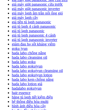
giá máy giặt panasonic cửa trước
giá máy giặt panasonic inverter
giá máy lạnh âm trần nối ống gió
giá máy lạnh cây
giá tiền tủ lạnh panasonic
giá tủ lạnh 4 cánh panasonic
giá tủ lạnh panasonic
giá tủ lạnh panasonic 4 cánh
giá tủ lạnh panasonic inverter
giảm đau hạ sốt kháng viêm
goku jyun
hada labo chống nắng
hada labo cleansing oil
hada labo goku
hada labo gokujyun
hada labo gokujyun cleansing oil
hada labo gokujyun lotion
hada labo kem chống nắng
hada labo lotion giá
hadalabo gokujyun
hair essence
hãng tủ lạnh tiết kiệm điện
hệ thống điều hòa multi
hình ảnh điều hòa cây