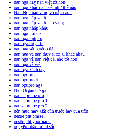
nan nga hay nan việt tốt hơn
nan nga khác nan việt như thế nào
Nan Nga nắp vàng và nắp xanh
nan nga nắp xanh
nan nga nắp xanh nắp vàng
nan nga nhập khẩu
nan nga nội địa
nan nga optipro
nan nga organic
nan nga sản xuất ở đâu
nan nga va nan thuy si co gi khac nhau
nan nga và nan việt cái nào tốt hơn
nan nga và việt
nan nga xách tay
nan optipro
nan optipro 4
nan optipro nga
Nan Organic Nga
nan supreme pro
nan supreme pro 1
nan supreme pro 2
nên mua máy giặt cửa trước hay cửa trên
nestle ptit brasse
nestle ptit gourmand
nguyên nhân trẻ bị sốt