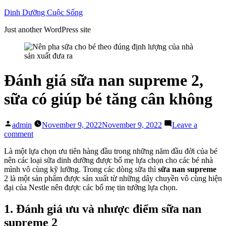
Skip
Dinh Dưỡng Cuộc Sống
to
Just another WordPress site
content
Đánh giá sữa nan supreme 2,
sữa có giúp bé tăng cân không
Posted
admin
November 9, 2022
November 9, 2022
Leave a
by
on
comment
Đánh
Là một lựa chọn ưu tiên hàng đầu trong những năm đầu đời của bé
giá
nên các loại sữa dinh dưỡng được bố mẹ lựa chọn cho các bé nhà
sữa
mình vô cùng kỹ lưỡng. Trong các dòng sữa thì
sữa nan supreme
nan
2 là một sản phẩm được sản xuất từ những dây chuyền vô cùng hiện
supreme
đại của Nestle nên được các bố mẹ tin tưởng lựa chọn.
2,
sữa
có
1. Đánh giá ưu và nhược điểm sữa nan
giúp
supreme 2
bé