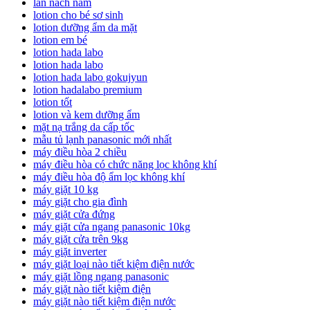
lan nach nam
lotion cho bé sơ sinh
lotion dưỡng ẩm da mặt
lotion em bé
lotion hada labo
lotion hada labo
lotion hada labo gokujyun
lotion hadalabo premium
lotion tốt
lotion và kem dưỡng ẩm
mặt nạ trắng da cấp tốc
mẫu tủ lạnh panasonic mới nhất
máy điều hòa 2 chiều
máy điều hòa có chức năng lọc không khí
máy điều hòa độ ẩm lọc không khí
máy giặt 10 kg
máy giặt cho gia đình
máy giặt cửa đứng
máy giặt cửa ngang panasonic 10kg
máy giặt cửa trên 9kg
máy giặt inverter
máy giặt loại nào tiết kiệm điện nước
máy giặt lồng ngang panasonic
máy giặt nào tiết kiệm điện
máy giặt nào tiết kiệm điện nước