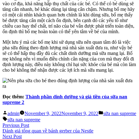
vào cơ địa, khả năng hấp thụ chất của các bé. Có thể có bé dùng sẽ
tăng cân nhanh, bé khác dùng lại tăng cân chậm. Nhưng bố mẹ hãy
có một cái nhìn khách quan hơn chính là khi dùng sữa, bố mẹ thấy
bé được tăng cân một cách ổn định, bên cạnh đó các yếu tố như
chiều cao hay thể chất, trí não của bé vẫn được phát triển toàn diện,
ổn định thì bố mẹ hoàn toàn có thể yên tâm về bé của mình.
Một lưu ý mà các bố mẹ khi sử dụng sữa nên quan tâm đó là việc
pha sữa đúng theo định lượng mà nhà sản xuất đưa ra, như vậy bé
sẽ có thể hấp thụ đầy đủ các chất dinh dưỡng mà sữa mang lại. Bố
mẹ không nên vì muốn điều chỉnh cân nặng của con mà thay đổi đi
định lượng này, điều này không chỉ hại sức khỏe của bé mà còn làm
cho bé không thể nhận được các lợi ích mà sữa mang lại.
Đọc thêm:
Thành phần dinh dưỡng và giá tiền của sữa nan
supreme 2
Posted
Posted
admin
November 9, 2022
November 9, 2022
sữa nan supreme
by
in
Tags:
sữa nan supreme
Post
Previous
Previous Post
post:
Đánh giá tổng quan về bánh gerber của Nestle
navigation
Next
Next Post