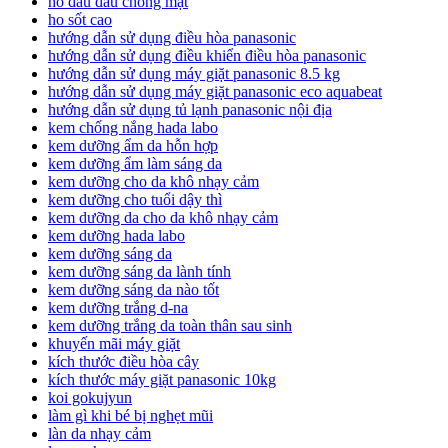
ho đau đầu chóng mặt
ho sốt cao
hướng dẫn sử dụng điều hòa panasonic
hướng dẫn sử dụng điều khiển điều hòa panasonic
hướng dẫn sử dụng máy giặt panasonic 8.5 kg
hướng dẫn sử dụng máy giặt panasonic eco aquabeat
hướng dẫn sử dụng tủ lạnh panasonic nội địa
kem chống nắng hada labo
kem dưỡng ẩm da hỗn hợp
kem dưỡng ẩm làm sáng da
kem dưỡng cho da khô nhạy cảm
kem dưỡng cho tuổi dậy thì
kem dưỡng da cho da khô nhạy cảm
kem dưỡng hada labo
kem dưỡng sáng da
kem dưỡng sáng da lành tính
kem dưỡng sáng da nào tốt
kem dưỡng trắng d-na
kem dưỡng trắng da toàn thân sau sinh
khuyến mãi máy giặt
kích thước điều hòa cây
kích thước máy giặt panasonic 10kg
koi gokujyun
làm gì khi bé bị nghẹt mũi
làn da nhạy cảm