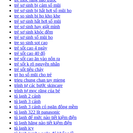
trẻ sơ sinh bị cảm sổ mũi
trẻ sơ sinh bị hắt hơi sổ mũi ho
tre so sinh bi ho kho khe
trẻ sơ sinh hắt hơi sổ mũi
trẻ sơ sinh hay giật mình
trẻ sơ sinh khóc đêm
trẻ sơ sinh sổ mũi ho
tre so sinh sot cao
trẻ sốt cao 4 ngày
trẻ sốt cao 40 độ
trẻ sốt cao ăn vào nôn ra
trẻ sốt k rõ nguyên nhân
trẻ sốt tiêu chảy
trị ho sổ mũi cho trẻ
trieu chung chan tay mieng
trình tự các bước skincare
trình tự mọc răng của bé
tủ lạnh 2 cánh
tủ lạnh 3 cánh
tủ lạnh 3 cánh có ngăn đông mềm
tủ lạnh 322 lít panasonic
tủ lạnh để mức nào tiết kiệm điện
tủ lạnh hãng nào tiết kiệm điện
tủ lạnh icy