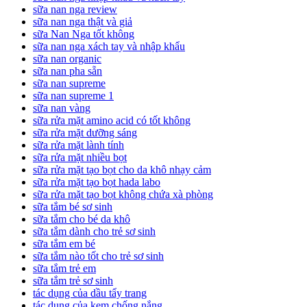
sữa nan nga review
sữa nan nga thật và giả
sữa Nan Nga tốt không
sữa nan nga xách tay và nhập khẩu
sữa nan organic
sữa nan pha sẵn
sữa nan supreme
sữa nan supreme 1
sữa nan vàng
sữa rửa mặt amino acid có tốt không
sữa rửa mặt dưỡng sáng
sữa rửa mặt lành tính
sữa rửa mặt nhiều bọt
sữa rửa mặt tạo bọt cho da khô nhạy cảm
sữa rửa mặt tạo bọt hada labo
sữa rửa mặt tạo bọt không chứa xà phòng
sữa tắm bé sơ sinh
sữa tắm cho bé da khô
sữa tắm dành cho trẻ sơ sinh
sữa tắm em bé
sữa tắm nào tốt cho trẻ sơ sinh
sữa tắm trẻ em
sữa tắm trẻ sơ sinh
tác dụng của dầu tẩy trang
tác dụng của kem chống nắng