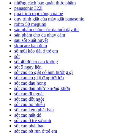
những cách bảo quản thực phẩm
panasonic 322l
quá trình mọc răng của bé
quy trình giặt của máy giặt panasonic
rohto 50 megumi
sản phẩm chăm sóc da tuổi dậy thì
sản phẩm cho da nhạy cảm
sau sốt xuất huyết
skincare ban đêm
sổ mũi kéo dài ở trẻ em
sốt
sốt 40 độ có cao không
sốt 5 ngày liền
sốt cao co giật có ảnh hưởng gì
sốt cao co giật ở người lớn
sốt cao đau họng
sốt cao đau nhức xương khớp
sốt cao đi ngoài
sốt cao đột ngột
sốt cao ho nhiều
sốt cao kèm phát ban
sốt cao mắt đỏ
sốt cao ở trẻ sơ sinh
sốt cao phát ban
sốt cao rét run ở trẻ em