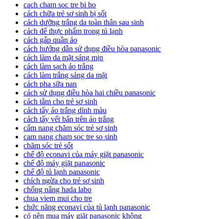
cach cham soc tre bi ho
cách chữa trẻ sơ sinh bị sốt
cách dưỡng trắng da toàn thân sau sinh
cách để thực phẩm trong tủ lạnh
cách gấp quần áo
cách hướng dẫn sử dụng điều hòa panasonic
cách làm da mặt sáng mịn
cách làm sạch áo trắng
cách làm trắng sáng da mặt
cách pha sữa nan
cách sử dụng điều hòa hai chiều panasonic
cách tắm cho trẻ sơ sinh
cách tẩy áo trắng dính màu
cách tẩy vết bẩn trên áo trắng
cẩm nang chăm sóc trẻ sơ sinh
cam nang cham soc tre so sinh
chăm sóc trẻ sốt
chế độ econavi của máy giặt panasonic
chế độ máy giặt panasonic
chế độ tủ lạnh panasonic
chích ngừa cho trẻ sơ sinh
chống nắng hada labo
chua viem mui cho tre
chức năng econavi của tủ lạnh panasonic
có nên mua máy giặt panasonic không