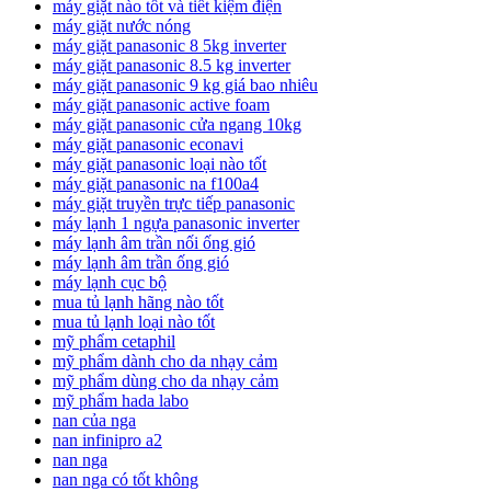
máy giặt nào tốt và tiết kiệm điện
máy giặt nước nóng
máy giặt panasonic 8 5kg inverter
máy giặt panasonic 8.5 kg inverter
máy giặt panasonic 9 kg giá bao nhiêu
máy giặt panasonic active foam
máy giặt panasonic cửa ngang 10kg
máy giặt panasonic econavi
máy giặt panasonic loại nào tốt
máy giặt panasonic na f100a4
máy giặt truyền trực tiếp panasonic
máy lạnh 1 ngựa panasonic inverter
máy lạnh âm trần nối ống gió
máy lạnh âm trần ống gió
máy lạnh cục bộ
mua tủ lạnh hãng nào tốt
mua tủ lạnh loại nào tốt
mỹ phẩm cetaphil
mỹ phẩm dành cho da nhạy cảm
mỹ phẩm dùng cho da nhạy cảm
mỹ phẩm hada labo
nan của nga
nan infinipro a2
nan nga
nan nga có tốt không