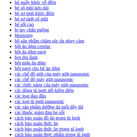
bé quấy khóc về đêm
bé sổ mũi kéo dài
bé sơ sinh khóc đêm
bé sơ sinh sổ mũi
bé sốt cao
bị tay chân miệng
blossomy
bộ sản phẩm chăm sóc da nhạy cảm
bột ăn dặm cerelac
bột ăn dặm ngọt
bọt dịu lành
bột mặn ăn dặm
bột ngọt cho bé ăn dặm
các chế độ giặt của máy giặt panasonic
các chế độ máy giặt panasonic
các chức năng của máy giặt panasonic
các dòng tủ lạnh tiết kiệm điện
các loại đau đầu
các loại tủ lạnh panasonic
các sản phẩm dưỡng da tuổi dậy thì
các thuốc giảm đau hạ sốt
cách bảo quản đồ ăn trong tủ lạnh
cách bảo quản thức ăn
cách bảo quản thức ăn trong tủ lạnh
cách bảo quản thực phẩm trong tủ lạnh