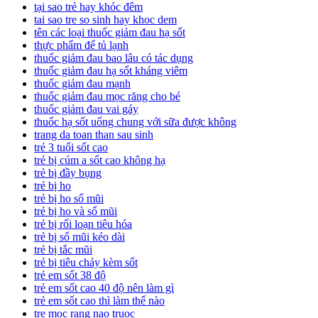
tại sao trẻ hay khóc đêm
tai sao tre so sinh hay khoc dem
tên các loại thuốc giảm đau hạ sốt
thực phẩm để tủ lạnh
thuốc giảm đau bao lâu có tác dụng
thuốc giảm đau hạ sốt kháng viêm
thuốc giảm đau mạnh
thuốc giảm đau mọc răng cho bé
thuốc giảm đau vai gáy
thuốc hạ sốt uống chung với sữa được không
trang da toan than sau sinh
trẻ 3 tuổi sốt cao
trẻ bị cúm a sốt cao không hạ
trẻ bị đầy bụng
trẻ bị ho
trẻ bị ho sổ mũi
trẻ bị ho và sổ mũi
trẻ bị rối loạn tiêu hóa
trẻ bị sổ mũi kéo dài
trẻ bị tắc mũi
trẻ bị tiêu chảy kèm sốt
trẻ em sốt 38 độ
trẻ em sốt cao 40 độ nên làm gì
trẻ em sốt cao thì làm thế nào
tre moc rang nao truoc