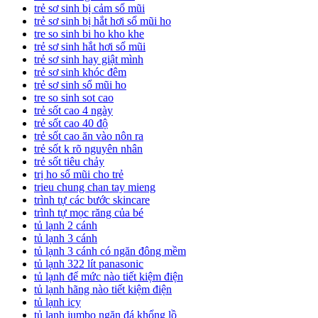
trẻ sơ sinh bị cảm sổ mũi
trẻ sơ sinh bị hắt hơi sổ mũi ho
tre so sinh bi ho kho khe
trẻ sơ sinh hắt hơi sổ mũi
trẻ sơ sinh hay giật mình
trẻ sơ sinh khóc đêm
trẻ sơ sinh sổ mũi ho
tre so sinh sot cao
trẻ sốt cao 4 ngày
trẻ sốt cao 40 độ
trẻ sốt cao ăn vào nôn ra
trẻ sốt k rõ nguyên nhân
trẻ sốt tiêu chảy
trị ho sổ mũi cho trẻ
trieu chung chan tay mieng
trình tự các bước skincare
trình tự mọc răng của bé
tủ lạnh 2 cánh
tủ lạnh 3 cánh
tủ lạnh 3 cánh có ngăn đông mềm
tủ lạnh 322 lít panasonic
tủ lạnh để mức nào tiết kiệm điện
tủ lạnh hãng nào tiết kiệm điện
tủ lạnh icy
tủ lạnh jumbo ngăn đá khổng lồ