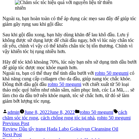
Ngoài ra, bạn hoàn toàn có thể áp dụng các mẹo sau đây để giúp tóc
giảm gãy rụng sau khi gội đầu:
Sau khi gội đầu xong, bạn hãy dùng khăn để lau khô đầu. Lưu ý
không được sử dụng lược để chải đầu ngay, bởi vì lúc này chân tóc
rất yếu, chính vì vậy có thể khiến chân tóc bị tổn thương. Chính vì
vậy khiến tóc bị rụng nhiều hơn.
Hãy để tóc khô khoảng 70%, lúc này bạn nên sử dụng tinh dầu bưởi
để giúp tóc được mọc khỏe mạnh hơn.
Ngoài ra, bạn có thể thay thế tinh dầu bưởi với
rohto 50 megumi
có
khả năng cung cấp collagen cho da đầu, giúp nang tóc chắc khỏe.
Đồng thời dầu gội đầu
rohto 50 megumi
với chiết xuất từ 50 loại
thảo mộc quý hiếm như nhân sâm, nấm phục linh, cúc La Mã,… sẽ
làm cho da đầu trở nên khỏe mạnh, tóc sẽ chắc hơn, từ đó sẽ làm
giảm bớt lượng tóc rụng.
Posted
Posted
Tags:
admin
June 8, 2022
June 8, 2022
rohto 50 megumi
cách
by
in
chăm sóc tóc rụng
,
cách chống rụng tóc tại nhà
,
rohto 50 megumi
Post
Previous
Previous Post
post:
Review Dầu tẩy trang Hada Labo Gokujyun Cleansing Oil
navigation
Next
Next Post