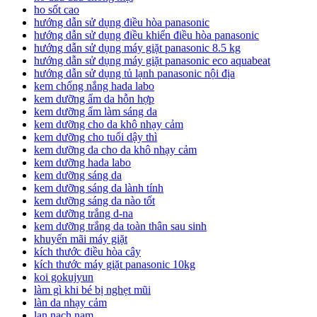
ho sốt cao
hướng dẫn sử dụng điều hòa panasonic
hướng dẫn sử dụng điều khiển điều hòa panasonic
hướng dẫn sử dụng máy giặt panasonic 8.5 kg
hướng dẫn sử dụng máy giặt panasonic eco aquabeat
hướng dẫn sử dụng tủ lạnh panasonic nội địa
kem chống nắng hada labo
kem dưỡng ẩm da hỗn hợp
kem dưỡng ẩm làm sáng da
kem dưỡng cho da khô nhạy cảm
kem dưỡng cho tuổi dậy thì
kem dưỡng da cho da khô nhạy cảm
kem dưỡng hada labo
kem dưỡng sáng da
kem dưỡng sáng da lành tính
kem dưỡng sáng da nào tốt
kem dưỡng trắng d-na
kem dưỡng trắng da toàn thân sau sinh
khuyến mãi máy giặt
kích thước điều hòa cây
kích thước máy giặt panasonic 10kg
koi gokujyun
làm gì khi bé bị nghẹt mũi
làn da nhạy cảm
lan nach nam