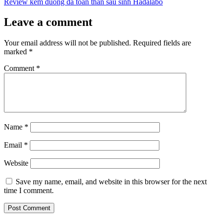
post:
Review kem duong da toan than sau sinh Hadalabo
Leave a comment
Your email address will not be published.
Required fields are
marked
*
Comment
*
Name
*
Email
*
Website
Save my name, email, and website in this browser for the next
time I comment.