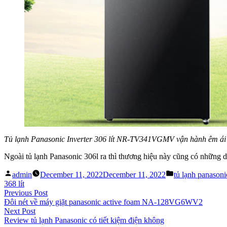
Tủ lạnh Panasonic Inverter 306 lít NR-TV341VGMV vận hành êm ái và
Ngoài tủ lạnh Panasonic 306l ra thì thương hiệu này cũng có những 
Posted
Posted
admin
December 11, 2022
December 11, 2022
tủ lạnh panasoni
by
in
368 lít
Post
Previous
Previous Post
post:
Đôi nét về máy giặt panasonic active foam NA-128VG6WV2
navigation
Next
Next Post
post:
Review tủ lạnh Panasonic có tiết kiệm điện không