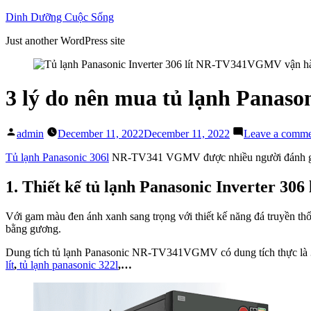
Skip
Dinh Dưỡng Cuộc Sống
to
Just another WordPress site
content
3 lý do nên mua tủ lạnh Pana
Posted
admin
December 11, 2022
December 11, 2022
Leave a comm
by
Tủ lạnh Panasonic 306l
NR-TV341 VGMV được nhiều người đánh giá là 
1. Thiết kế tủ lạnh Panasonic Inverter 3
Với gam màu đen ánh xanh sang trọng với thiết kế năng đá truyền thốn
bằng gương.
Dung tích tủ lạnh Panasonic NR-TV341VGMV có dung tích thực là 30
lít
,
tủ lạnh panasonic 322l
,…