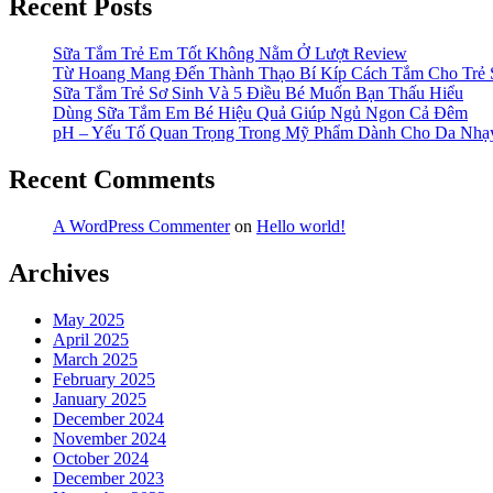
Recent Posts
Sữa Tắm Trẻ Em Tốt Không Nằm Ở Lượt Review
Từ Hoang Mang Đến Thành Thạo Bí Kíp Cách Tắm Cho Trẻ 
Sữa Tắm Trẻ Sơ Sinh Và 5 Điều Bé Muốn Bạn Thấu Hiểu
Dùng Sữa Tắm Em Bé Hiệu Quả Giúp Ngủ Ngon Cả Đêm
pH – Yếu Tố Quan Trọng Trong Mỹ Phẩm Dành Cho Da Nh
Recent Comments
A WordPress Commenter
on
Hello world!
Archives
May 2025
April 2025
March 2025
February 2025
January 2025
December 2024
November 2024
October 2024
December 2023