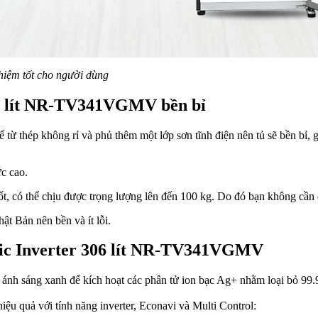
ghiệm tốt cho người dùng
306 lít NR-TV341VGMV bền bỉ
thép không rỉ và phủ thêm một lớp sơn tĩnh điện nên tủ sẽ bền bỉ, g
c cao.
, có thể chịu được trọng lượng lên đến 100 kg. Do đó bạn không cần q
ật Bản nên bền và ít lỗi.
onic Inverter 306 lít NR-TV341VGMV
nh sáng xanh để kích hoạt các phân tử ion bạc Ag+ nhằm loại bỏ 99.9
iệu quả với tính năng inverter, Econavi và Multi Control: