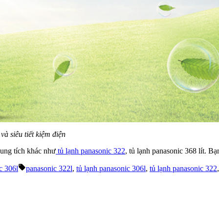
 siêu tiết kiệm điện
dung tích khác như
tủ lạnh panasonic 322
, tủ lạnh panasonic 368 lít. 
Tags:
c 306l
panasonic 322l
,
tủ lạnh panasonic 306l
,
tủ lạnh panasonic 322