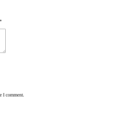
*
me I comment.