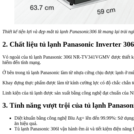
Thiết kế tiện lợi và đẹp mắt tủ lạnh Panasonic306 lít mang lại trải n
2. Chất liệu tủ lạnh Panasonic Inverter 
Vỏ ngoài của tủ lạnh Panasonic 306l NR-TV341VGMV được thiết kế từ 
hiểm đến tính mạng.
Ở bên trong tủ lạnh Panasonic làm từ nhựa cứng chịu được lạnh ở mứ
Khay đựng thực phẩm được làm từ kính cường lực có độ chắc chắn tốt
Linh kiện của tủ lạnh được sản xuất bằng công nghệ đạt chuẩn của Nh
3. Tính năng vượt trội của tủ lạnh Panas
Diệt khuẩn bằng công nghệ Blu Ag+ lên đến 99.99%: Sử dụng á
ăn hiệu quả.
Tủ lạnh Panasonic 306l vận hành êm ái và tiết kiệm điện năng h