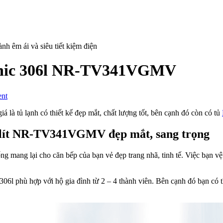
sonic 306l NR-TV341VGMV
on
ent
3
lý
tủ lạnh có thiết kế đẹp mắt, chất lượng tốt, bên cạnh đó còn có tủ
do
nên
06 lít NR-TV341VGMV đẹp mắt, sang trọng
mua
tủ
g mang lại cho căn bếp của bạn vẻ đẹp trang nhã, tinh tế. Việc bạn vệ
lạnh
Panasonic
306l
6l phù hợp với hộ gia đình từ 2 – 4 thành viên. Bên cạnh đó bạn có
NR-
TV341VGMV