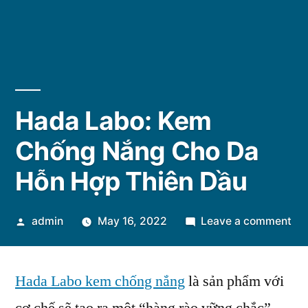
Hada Labo: Kem
Chống Nắng Cho Da
Hỗn Hợp Thiên Dầu
Posted
on
admin
May 16, 2022
Leave a comment
by
Ha
La
Hada Labo kem chống nắng
là sản phẩm với
Ke
Ch