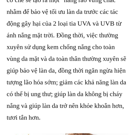
cơ chế sẽ tạo ra một “hàng rào vững chắc”
Nắ
nhằm để bảo vệ tối ưu làn da trước các tác
Ch
Da
động gây hại của 2 loại tia UVA và UVB từ
Hỗ
ánh nắng mặt trời. Đồng thời, việc thường
Hợ
xuyên sử dụng kem chống nắng cho toàn
Th
Dầ
vùng da mặt và da toàn thân thường xuyên sẽ
giúp bảo vệ làn da, đồng thời ngăn ngừa hiện
tượng lão hóa sớm; giảm các khả năng làn da
có thể bị ung thư; giúp làn da không bị cháy
nắng và giúp làn da trở nên khỏe khoắn hơn,
tươi tắn hơn.