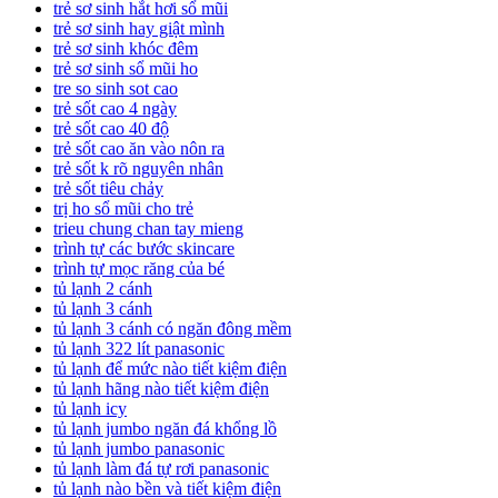
trẻ sơ sinh hắt hơi sổ mũi
trẻ sơ sinh hay giật mình
trẻ sơ sinh khóc đêm
trẻ sơ sinh sổ mũi ho
tre so sinh sot cao
trẻ sốt cao 4 ngày
trẻ sốt cao 40 độ
trẻ sốt cao ăn vào nôn ra
trẻ sốt k rõ nguyên nhân
trẻ sốt tiêu chảy
trị ho sổ mũi cho trẻ
trieu chung chan tay mieng
trình tự các bước skincare
trình tự mọc răng của bé
tủ lạnh 2 cánh
tủ lạnh 3 cánh
tủ lạnh 3 cánh có ngăn đông mềm
tủ lạnh 322 lít panasonic
tủ lạnh để mức nào tiết kiệm điện
tủ lạnh hãng nào tiết kiệm điện
tủ lạnh icy
tủ lạnh jumbo ngăn đá khổng lồ
tủ lạnh jumbo panasonic
tủ lạnh làm đá tự rơi panasonic
tủ lạnh nào bền và tiết kiệm điện