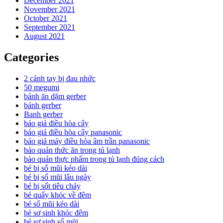
December 2021
November 2021
October 2021
September 2021
August 2021
Categories
2 cánh tay bị đau nhức
50 megumi
bánh ăn dặm gerber
bánh gerber
Banh gerber
báo giá điều hòa cây
báo giá điều hòa cây panasonic
báo giá máy điều hòa âm trần panasonic
bảo quản thức ăn trong tủ lạnh
bảo quản thực phẩm trong tủ lạnh đúng cách
bé bị sổ mũi kéo dài
bé bị sổ mũi lâu ngày
bé bị sốt tiêu chảy
bé quấy khóc về đêm
bé sổ mũi kéo dài
bé sơ sinh khóc đêm
bé sơ sinh sổ mũi