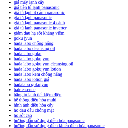
giá máy lạnh cây
giá tiền tủ lạnh panasonic
giá tủ lạnh 4 cánh panasonic
giá tủ lạnh panasonic
giá tủ lạnh panasonic 4 cánh
giá tủ lạnh panasonic inverter
giảm đau hạ sốt kháng viêm
goku jyun
hada labo chống nắng
hada labo cleansing oil
hada labo goku
hada labo gokujyun
hada labo gokujyun cleansing oil
hada labo gokujyun lotion
hada labo kem chống nắng
hada labo lotion giá
hadalabo gokujyun
hair essence
hãng tủ lạnh tiết kiệm điện
hệ thống điều hòa multi
hình ảnh điều hòa cây
ho đau đầu chóng mặt
ho sốt cao
hướng dẫn sử dụng điều hòa panasonic
hướng dẫn sử dụng điều khiển điều hòa panasonic