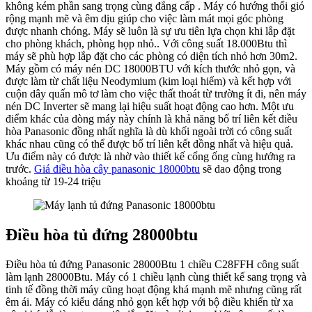
không kém phần sang trọng cùng đẳng cấp . Máy có hướng thổi gió
rộng mạnh mẽ và êm dịu giúp cho việc làm mát mọi góc phòng
được nhanh chóng. Máy sẽ luôn là sự ưu tiên lựa chọn khi lắp đặt
cho phòng khách, phòng họp nhỏ.. Với công suất 18.000Btu thì
máy sẽ phù hợp lắp đặt cho các phòng có diện tích nhỏ hơn 30m2.
Máy gồm có máy nén DC 18000BTU với kích thước nhỏ gọn, và
được làm từ chất liệu Neodymium (kim loại hiếm) và kết hợp với
cuộn dây quấn mô tơ làm cho việc thất thoát từ trường ít đi, nên máy
nén DC Inverter sẽ mang lại hiệu suất hoạt động cao hơn. Một ưu
điểm khác của dòng máy này chính là khả năng bố trí liên kết điều
hòa Panasonic đồng nhất nghĩa là dù khối ngoài trời có công suất
khác nhau cũng có thể được bố trí liên kết đồng nhất và hiệu quả.
Ưu điểm này có được là nhờ vào thiết kế cổng ống cùng hướng ra
trước.
Giá điều hòa cây panasonic 18000btu
sẽ dao động trong
khoảng từ 19-24 triệu
Điều hòa tủ đứng 28000btu
Điều hòa tủ đứng Panasonic 28000Btu 1 chiều C28FFH công suất
làm lạnh 28000Btu. Máy có 1 chiều lạnh cùng thiết kế sang trọng và
tinh tế đồng thời máy cũng hoạt động khá mạnh mẽ nhưng cũng rất
êm ái. Máy có kiểu dáng nhỏ gọn kết hợp với bộ điều khiển từ xa