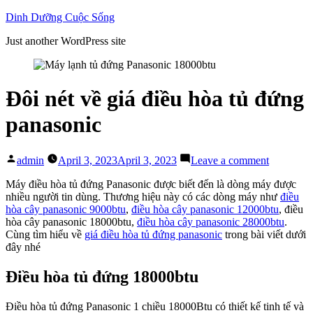
Skip
Dinh Dưỡng Cuộc Sống
to
Just another WordPress site
content
Đôi nét về giá điều hòa tủ đứng
panasonic
Posted
on
admin
April 3, 2023
April 3, 2023
Leave a comment
by
Đôi
nét
Máy điều hòa tủ đứng Panasonic được biết đến là dòng máy được
về
nhiều người tin dùng. Thương hiệu này có các dòng máy như
điều
giá
hòa cây panasonic 9000btu
,
điều hòa cây panasonic 12000btu
, điều
điều
hòa cây panasonic 18000btu,
điều hòa cây panasonic 28000btu
.
hòa
Cùng tìm hiểu về
giá điều hòa tủ đứng panasonic
trong bài viết dưới
tủ
đây nhé
đứng
panasonic
Điều hòa tủ đứng 18000btu
Điều hòa tủ đứng Panasonic 1 chiều 18000Btu có thiết kế tinh tế và