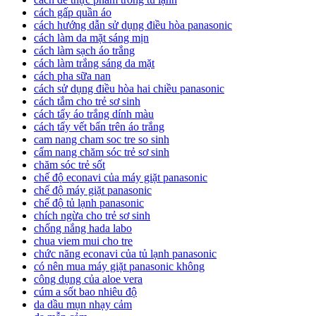
cách gấp quần áo
cách hướng dẫn sử dụng điều hòa panasonic
cách làm da mặt sáng mịn
cách làm sạch áo trắng
cách làm trắng sáng da mặt
cách pha sữa nan
cách sử dụng điều hòa hai chiều panasonic
cách tắm cho trẻ sơ sinh
cách tẩy áo trắng dính màu
cách tẩy vết bẩn trên áo trắng
cam nang cham soc tre so sinh
cẩm nang chăm sóc trẻ sơ sinh
chăm sóc trẻ sốt
chế độ econavi của máy giặt panasonic
chế độ máy giặt panasonic
chế độ tủ lạnh panasonic
chích ngừa cho trẻ sơ sinh
chống nắng hada labo
chua viem mui cho tre
chức năng econavi của tủ lạnh panasonic
có nên mua máy giặt panasonic không
công dụng của aloe vera
cúm a sốt bao nhiêu độ
da dầu mụn nhạy cảm