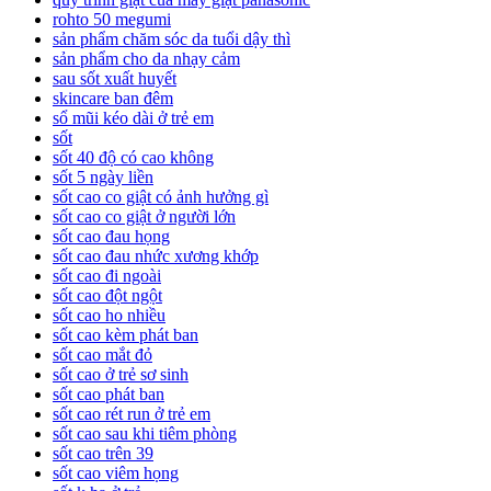
rohto 50 megumi
sản phẩm chăm sóc da tuổi dậy thì
sản phẩm cho da nhạy cảm
sau sốt xuất huyết
skincare ban đêm
sổ mũi kéo dài ở trẻ em
sốt
sốt 40 độ có cao không
sốt 5 ngày liền
sốt cao co giật có ảnh hưởng gì
sốt cao co giật ở người lớn
sốt cao đau họng
sốt cao đau nhức xương khớp
sốt cao đi ngoài
sốt cao đột ngột
sốt cao ho nhiều
sốt cao kèm phát ban
sốt cao mắt đỏ
sốt cao ở trẻ sơ sinh
sốt cao phát ban
sốt cao rét run ở trẻ em
sốt cao sau khi tiêm phòng
sốt cao trên 39
sốt cao viêm họng