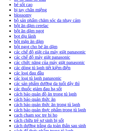
bé sốt cao
bị tay chân miệng
blossomy
bộ sản phẩm chăm sóc da nhạy cảm
bột ăn dặm cerelac
bột ăn dặm ngọt
bọt dịu lành
bột mặn ăn dặm
bột ngọt cho bé ăn dặm
các chế độ giặt của máy giặt panasonic
các chế độ máy giặt panasonic
các chức năng của máy giặt panasonic
các dòng tủ lạnh tiết kiệm điện
các loại đau đầu
các loại tủ lạnh panasonic
các sản phẩm dưỡng da tuổi dậy thì
các thuốc giảm đau hạ sốt
cách bảo quản đồ ăn trong tủ lạnh
cách bảo quản thức ăn
cách bảo quản thức ăn trong tủ lạnh
cách bảo quản thực phẩm trong tủ lạnh
cach cham soc tre bi ho
cách chữa trẻ sơ sinh bị sốt
cách dưỡng trắng da toàn thân sau sinh
cách để thực phẩm trong tủ lạnh