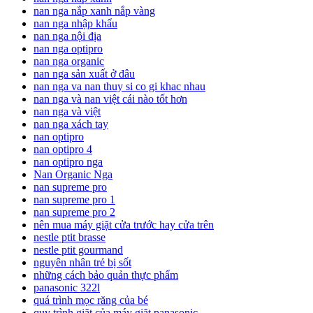
nan nga nắp xanh nắp vàng
nan nga nhập khẩu
nan nga nội địa
nan nga optipro
nan nga organic
nan nga sản xuất ở đâu
nan nga va nan thuy si co gi khac nhau
nan nga và nan việt cái nào tốt hơn
nan nga và việt
nan nga xách tay
nan optipro
nan optipro 4
nan optipro nga
Nan Organic Nga
nan supreme pro
nan supreme pro 1
nan supreme pro 2
nên mua máy giặt cửa trước hay cửa trên
nestle ptit brasse
nestle ptit gourmand
nguyên nhân trẻ bị sốt
những cách bảo quản thực phẩm
panasonic 322l
quá trình mọc răng của bé
quy trình giặt của máy giặt panasonic