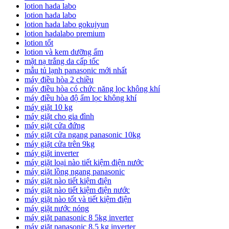
lotion hada labo
lotion hada labo
lotion hada labo gokujyun
lotion hadalabo premium
lotion tốt
lotion và kem dưỡng ẩm
mặt nạ trắng da cấp tốc
mẫu tủ lạnh panasonic mới nhất
máy điều hòa 2 chiều
máy điều hòa có chức năng lọc không khí
máy điều hòa độ ẩm lọc không khí
máy giặt 10 kg
máy giặt cho gia đình
máy giặt cửa đứng
máy giặt cửa ngang panasonic 10kg
máy giặt cửa trên 9kg
máy giặt inverter
máy giặt loại nào tiết kiệm điện nước
máy giặt lồng ngang panasonic
máy giặt nào tiết kiệm điện
máy giặt nào tiết kiệm điện nước
máy giặt nào tốt và tiết kiệm điện
máy giặt nước nóng
máy giặt panasonic 8 5kg inverter
máy giặt panasonic 8.5 kg inverter