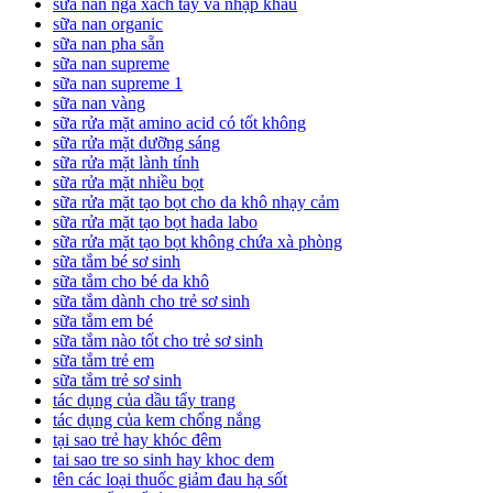
sữa nan nga xách tay và nhập khẩu
sữa nan organic
sữa nan pha sẵn
sữa nan supreme
sữa nan supreme 1
sữa nan vàng
sữa rửa mặt amino acid có tốt không
sữa rửa mặt dưỡng sáng
sữa rửa mặt lành tính
sữa rửa mặt nhiều bọt
sữa rửa mặt tạo bọt cho da khô nhạy cảm
sữa rửa mặt tạo bọt hada labo
sữa rửa mặt tạo bọt không chứa xà phòng
sữa tắm bé sơ sinh
sữa tắm cho bé da khô
sữa tắm dành cho trẻ sơ sinh
sữa tắm em bé
sữa tắm nào tốt cho trẻ sơ sinh
sữa tắm trẻ em
sữa tắm trẻ sơ sinh
tác dụng của dầu tẩy trang
tác dụng của kem chống nắng
tại sao trẻ hay khóc đêm
tai sao tre so sinh hay khoc dem
tên các loại thuốc giảm đau hạ sốt