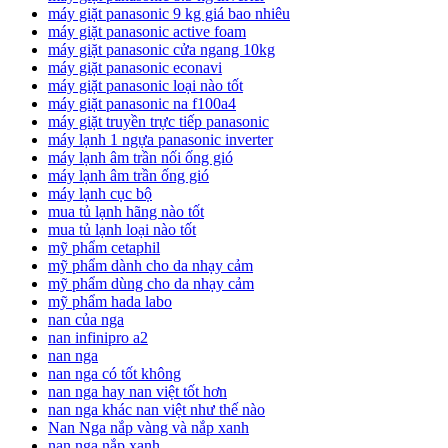
máy giặt panasonic 9 kg giá bao nhiêu
máy giặt panasonic active foam
máy giặt panasonic cửa ngang 10kg
máy giặt panasonic econavi
máy giặt panasonic loại nào tốt
máy giặt panasonic na f100a4
máy giặt truyền trực tiếp panasonic
máy lạnh 1 ngựa panasonic inverter
máy lạnh âm trần nối ống gió
máy lạnh âm trần ống gió
máy lạnh cục bộ
mua tủ lạnh hãng nào tốt
mua tủ lạnh loại nào tốt
mỹ phẩm cetaphil
mỹ phẩm dành cho da nhạy cảm
mỹ phẩm dùng cho da nhạy cảm
mỹ phẩm hada labo
nan của nga
nan infinipro a2
nan nga
nan nga có tốt không
nan nga hay nan việt tốt hơn
nan nga khác nan việt như thế nào
Nan Nga nắp vàng và nắp xanh
nan nga nắp xanh