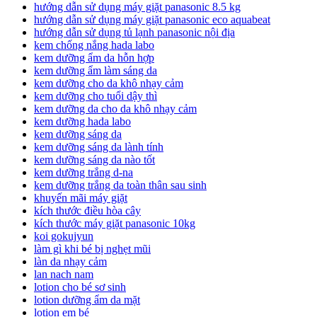
hướng dẫn sử dụng máy giặt panasonic 8.5 kg
hướng dẫn sử dụng máy giặt panasonic eco aquabeat
hướng dẫn sử dụng tủ lạnh panasonic nội địa
kem chống nắng hada labo
kem dưỡng ẩm da hỗn hợp
kem dưỡng ẩm làm sáng da
kem dưỡng cho da khô nhạy cảm
kem dưỡng cho tuổi dậy thì
kem dưỡng da cho da khô nhạy cảm
kem dưỡng hada labo
kem dưỡng sáng da
kem dưỡng sáng da lành tính
kem dưỡng sáng da nào tốt
kem dưỡng trắng d-na
kem dưỡng trắng da toàn thân sau sinh
khuyến mãi máy giặt
kích thước điều hòa cây
kích thước máy giặt panasonic 10kg
koi gokujyun
làm gì khi bé bị nghẹt mũi
làn da nhạy cảm
lan nach nam
lotion cho bé sơ sinh
lotion dưỡng ẩm da mặt
lotion em bé