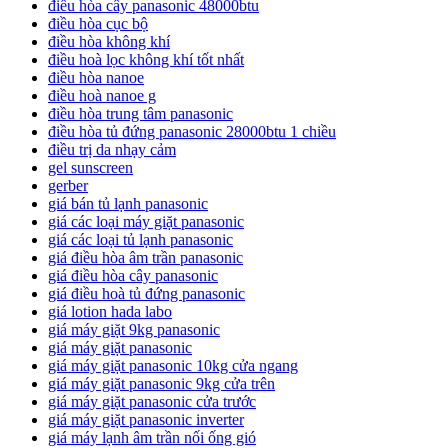
điều hòa cây panasonic 48000btu
điều hòa cục bộ
điều hòa không khí
điều hoà lọc không khí tốt nhất
điều hòa nanoe
điều hoà nanoe g
điều hòa trung tâm panasonic
điều hòa tủ đứng panasonic 28000btu 1 chiều
điều trị da nhạy cảm
gel sunscreen
gerber
giá bán tủ lạnh panasonic
giá các loại máy giặt panasonic
giá các loại tủ lạnh panasonic
giá điều hòa âm trần panasonic
giá điều hòa cây panasonic
giá điều hoà tủ đứng panasonic
giá lotion hada labo
giá máy giặt 9kg panasonic
giá máy giặt panasonic
giá máy giặt panasonic 10kg cửa ngang
giá máy giặt panasonic 9kg cửa trên
giá máy giặt panasonic cửa trước
giá máy giặt panasonic inverter
giá máy lạnh âm trần nối ống gió