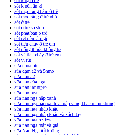
sốt k hạ ở trẻ
sốt k nên ăn gì
sốt mọc răng hàm ở trẻ
sốt mọc răng ở trẻ nhỏ
sốt ở trẻ
sot o tre so sinh
sốt phát ban ở trẻ
sốt rét nên làm gì
sốt tiêu chảy ở trẻ em
sốt uống thuốc không hạ
sốt và tiêu chảy ở trẻ em
sốt vi rút
sữa chua ptit
sữa đạm a2 và 5hmo
sữa nan a2
sữa nan của nga
sữa nan infinipro
sữa nan nga
sữa nan nga nắp xanh
sữa nan nga nắp xanh và nắp vàng khác nhau không
sữa nan nga nhập khẩu
sữa nan nga nhập khẩu và xách tay
sữa nan nga review
sữa nan nga thật và giả
sữa Nan Nga tốt không