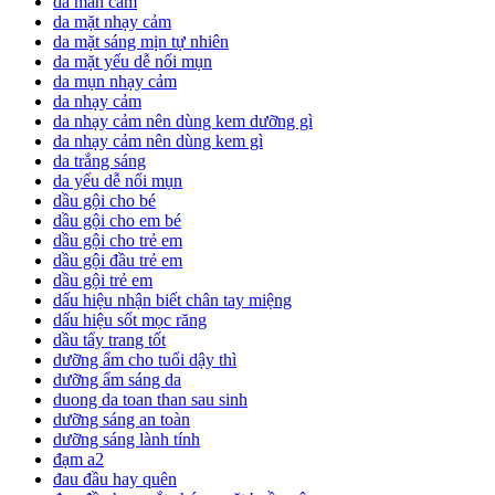
da mẫn cảm
da mặt nhạy cảm
da mặt sáng mịn tự nhiên
da mặt yếu dễ nổi mụn
da mụn nhạy cảm
da nhạy cảm
da nhạy cảm nên dùng kem dưỡng gì
da nhạy cảm nên dùng kem gì
da trắng sáng
da yếu dễ nổi mụn
dầu gội cho bé
dầu gội cho em bé
dầu gội cho trẻ em
dầu gội đầu trẻ em
dầu gội trẻ em
dấu hiệu nhận biết chân tay miệng
dấu hiệu sốt mọc răng
dầu tẩy trang tốt
dưỡng ẩm cho tuổi dậy thì
dưỡng ẩm sáng da
duong da toan than sau sinh
dưỡng sáng an toàn
dưỡng sáng lành tính
đạm a2
đau đầu hay quên