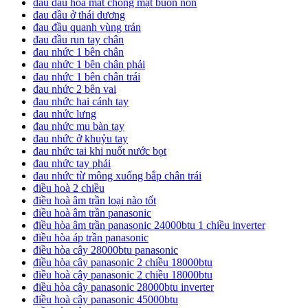
đau đầu hoa mắt chóng mặt buồn nôn
đau đầu ở thái dương
đau đầu quanh vùng trán
đau đầu run tay chân
đau nhức 1 bên chân
đau nhức 1 bên chân phải
đau nhức 1 bên chân trái
đau nhức 2 bên vai
đau nhức hai cánh tay
đau nhức lưng
đau nhức mu bàn tay
đau nhức ở khuỷu tay
đau nhức tai khi nuốt nước bọt
đau nhức tay phải
đau nhức từ mông xuống bắp chân trái
điều hoà 2 chiều
điều hoà âm trần loại nào tốt
điều hoà âm trần panasonic
điều hòa âm trần panasonic 24000btu 1 chiều inverter
điều hòa áp trần panasonic
điều hòa cây 28000btu panasonic
điều hòa cây panasonic 2 chiều 18000btu
điều hoà cây panasonic 2 chiều 18000btu
điều hòa cây panasonic 28000btu inverter
điều hoà cây panasonic 45000btu