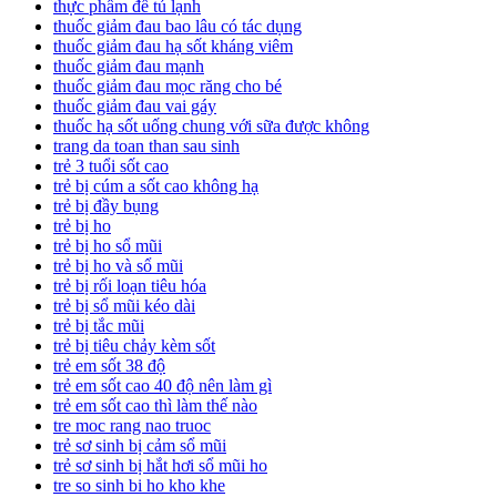
thực phẩm để tủ lạnh
thuốc giảm đau bao lâu có tác dụng
thuốc giảm đau hạ sốt kháng viêm
thuốc giảm đau mạnh
thuốc giảm đau mọc răng cho bé
thuốc giảm đau vai gáy
thuốc hạ sốt uống chung với sữa được không
trang da toan than sau sinh
trẻ 3 tuổi sốt cao
trẻ bị cúm a sốt cao không hạ
trẻ bị đầy bụng
trẻ bị ho
trẻ bị ho sổ mũi
trẻ bị ho và sổ mũi
trẻ bị rối loạn tiêu hóa
trẻ bị sổ mũi kéo dài
trẻ bị tắc mũi
trẻ bị tiêu chảy kèm sốt
trẻ em sốt 38 độ
trẻ em sốt cao 40 độ nên làm gì
trẻ em sốt cao thì làm thế nào
tre moc rang nao truoc
trẻ sơ sinh bị cảm sổ mũi
trẻ sơ sinh bị hắt hơi sổ mũi ho
tre so sinh bi ho kho khe