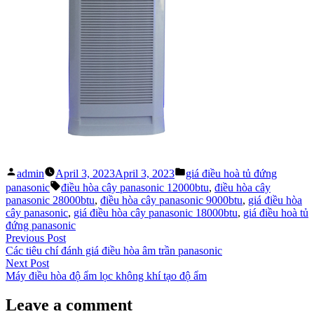
Posted
Posted
admin
April 3, 2023
April 3, 2023
giá điều hoà tủ đứng
by
in
Tags:
panasonic
điều hòa cây panasonic 12000btu
,
điều hòa cây
panasonic 28000btu
,
điều hòa cây panasonic 9000btu
,
giá điều hòa
cây panasonic
,
giá điều hòa cây panasonic 18000btu
,
giá điều hoà tủ
đứng panasonic
Post
Previous
Previous Post
post:
Các tiêu chí đánh giá điều hòa âm trần panasonic
navigation
Next
Next Post
post:
Máy điều hòa độ ẩm lọc không khí tạo độ ẩm
Leave a comment