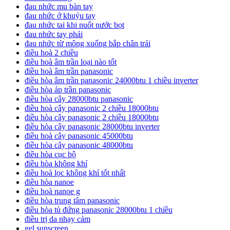
đau nhức mu bàn tay
đau nhức ở khuỷu tay
đau nhức tai khi nuốt nước bọt
đau nhức tay phải
đau nhức từ mông xuống bắp chân trái
điều hoà 2 chiều
điều hoà âm trần loại nào tốt
điều hoà âm trần panasonic
điều hòa âm trần panasonic 24000btu 1 chiều inverter
điều hòa áp trần panasonic
điều hòa cây 28000btu panasonic
điều hoà cây panasonic 2 chiều 18000btu
điều hòa cây panasonic 2 chiều 18000btu
điều hòa cây panasonic 28000btu inverter
điều hoà cây panasonic 45000btu
điều hòa cây panasonic 48000btu
điều hòa cục bộ
điều hòa không khí
điều hoà lọc không khí tốt nhất
điều hòa nanoe
điều hoà nanoe g
điều hòa trung tâm panasonic
điều hòa tủ đứng panasonic 28000btu 1 chiều
điều trị da nhạy cảm
gel sunscreen