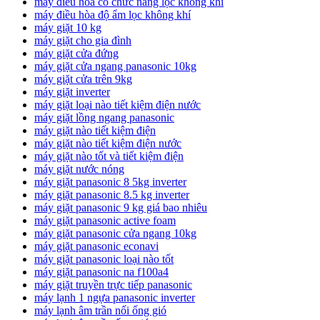
máy điều hòa có chức năng lọc không khí
máy điều hòa độ ẩm lọc không khí
máy giặt 10 kg
máy giặt cho gia đình
máy giặt cửa đứng
máy giặt cửa ngang panasonic 10kg
máy giặt cửa trên 9kg
máy giặt inverter
máy giặt loại nào tiết kiệm điện nước
máy giặt lồng ngang panasonic
máy giặt nào tiết kiệm điện
máy giặt nào tiết kiệm điện nước
máy giặt nào tốt và tiết kiệm điện
máy giặt nước nóng
máy giặt panasonic 8 5kg inverter
máy giặt panasonic 8.5 kg inverter
máy giặt panasonic 9 kg giá bao nhiêu
máy giặt panasonic active foam
máy giặt panasonic cửa ngang 10kg
máy giặt panasonic econavi
máy giặt panasonic loại nào tốt
máy giặt panasonic na f100a4
máy giặt truyền trực tiếp panasonic
máy lạnh 1 ngựa panasonic inverter
máy lạnh âm trần nối ống gió