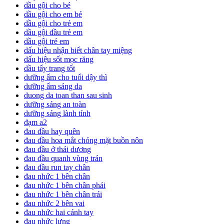
dầu gội cho bé
dầu gội cho em bé
dầu gội cho trẻ em
dầu gội đầu trẻ em
dầu gội trẻ em
dấu hiệu nhận biết chân tay miệng
dấu hiệu sốt mọc răng
dầu tẩy trang tốt
dưỡng ẩm cho tuổi dậy thì
dưỡng ẩm sáng da
duong da toan than sau sinh
dưỡng sáng an toàn
dưỡng sáng lành tính
đạm a2
đau đầu hay quên
đau đầu hoa mắt chóng mặt buồn nôn
đau đầu ở thái dương
đau đầu quanh vùng trán
đau đầu run tay chân
đau nhức 1 bên chân
đau nhức 1 bên chân phải
đau nhức 1 bên chân trái
đau nhức 2 bên vai
đau nhức hai cánh tay
đau nhức lưng