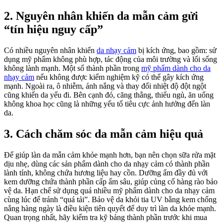
2. Nguyên nhân khiến da mẫn cảm gửi
“tín hiệu nguy cấp”
Có nhiều nguyên nhân khiến
da nhạy cảm
bị kích ứng, bao gồm: sử
dụng mỹ phẩm không phù hợp, tác động của môi trường và lối sống
không lành mạnh. Một số thành phần trong
mỹ phẩm dành cho da
nhạy cảm
nếu không được kiểm nghiệm kỹ có thể gây kích ứng
mạnh. Ngoài ra, ô nhiễm, ánh nắng và thay đổi nhiệt độ đột ngột
cũng khiến da yếu đi. Bên cạnh đó, căng thẳng, thiếu ngủ, ăn uống
không khoa học cũng là những yếu tố tiêu cực ảnh hưởng đến làn
da.
3. Cách chăm sóc da mẫn cảm hiệu quả
Để giúp làn da mẫn cảm khỏe mạnh hơn, bạn nên chọn sữa rửa mặt
dịu nhẹ, dùng các sản phẩm dành cho da nhạy cảm có thành phần
lành tính, không chứa hương liệu hay cồn. Dưỡng ẩm đầy đủ với
kem dưỡng chứa thành phần cấp ẩm sâu, giúp củng cố hàng rào bảo
vệ da. Hạn chế sử dụng quá nhiều mỹ phẩm dành cho da nhạy cảm
cùng lúc để tránh “quá tải”. Bảo vệ da khỏi tia UV bằng kem chống
nắng hàng ngày là điều kiện tiên quyết để duy trì làn da khỏe mạnh.
Quan trọng nhất, hãy kiểm tra kỹ bảng thành phần trước khi mua