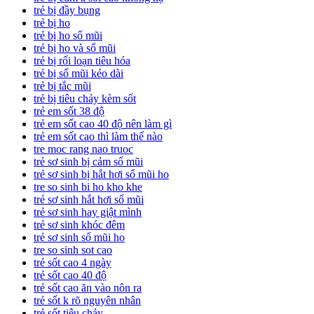
trẻ bị đầy bụng
trẻ bị ho
trẻ bị ho sổ mũi
trẻ bị ho và sổ mũi
trẻ bị rối loạn tiêu hóa
trẻ bị sổ mũi kéo dài
trẻ bị tắc mũi
trẻ bị tiêu chảy kèm sốt
trẻ em sốt 38 độ
trẻ em sốt cao 40 độ nên làm gì
trẻ em sốt cao thì làm thế nào
tre moc rang nao truoc
trẻ sơ sinh bị cảm sổ mũi
trẻ sơ sinh bị hắt hơi sổ mũi ho
tre so sinh bi ho kho khe
trẻ sơ sinh hắt hơi sổ mũi
trẻ sơ sinh hay giật mình
trẻ sơ sinh khóc đêm
trẻ sơ sinh sổ mũi ho
tre so sinh sot cao
trẻ sốt cao 4 ngày
trẻ sốt cao 40 độ
trẻ sốt cao ăn vào nôn ra
trẻ sốt k rõ nguyên nhân
trẻ sốt tiêu chảy