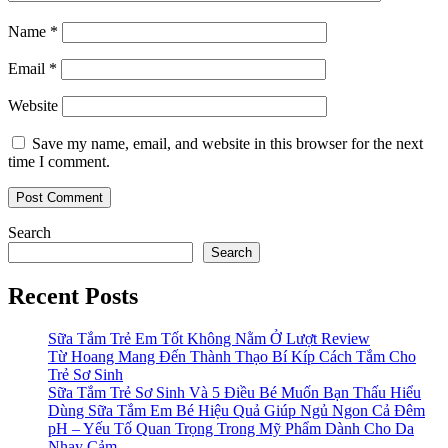
Name
*
Email
*
Website
Save my name, email, and website in this browser for the next
time I comment.
Search
Search
Recent Posts
Sữa Tắm Trẻ Em Tốt Không Nằm Ở Lượt Review
Từ Hoang Mang Đến Thành Thạo Bí Kíp Cách Tắm Cho
Trẻ Sơ Sinh
Sữa Tắm Trẻ Sơ Sinh Và 5 Điều Bé Muốn Bạn Thấu Hiểu
Dùng Sữa Tắm Em Bé Hiệu Quả Giúp Ngủ Ngon Cả Đêm
pH – Yếu Tố Quan Trọng Trong Mỹ Phẩm Dành Cho Da
Nhạy Cảm