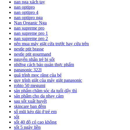
nan nga xách tay
nan optipro
nan optipro 4
nan optipro nga
Nan Organic Nga
nan supreme pro
nan supreme pro 1
nan supreme pro 2
nên mua máy giặt cửa trước hay cửa trên
nestle ptit brasse
nestle ptit gourmand
nguyên nhân trẻ bị sốt
những cách bảo quản thực phẩm
panasonic 322l
quá trình mọc răng của bé
quy trình giặt của máy giặt panasonic
rohto 50 megumi
sản phẩm chăm sóc da tuổi dậy thì
sản phẩm cho da nhạy cảm
sau sốt xuất huyết
skincare ban đêm
sổ mũi kéo dài ở trẻ em
sốt
sốt 40 độ có cao không
sốt 5 ngày liền