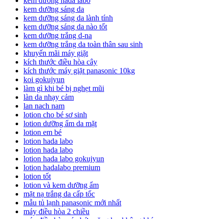
kem dưỡng hada labo
kem dưỡng sáng da
kem dưỡng sáng da lành tính
kem dưỡng sáng da nào tốt
kem dưỡng trắng d-na
kem dưỡng trắng da toàn thân sau sinh
khuyến mãi máy giặt
kích thước điều hòa cây
kích thước máy giặt panasonic 10kg
koi gokujyun
làm gì khi bé bị nghẹt mũi
làn da nhạy cảm
lan nach nam
lotion cho bé sơ sinh
lotion dưỡng ẩm da mặt
lotion em bé
lotion hada labo
lotion hada labo
lotion hada labo gokujyun
lotion hadalabo premium
lotion tốt
lotion và kem dưỡng ẩm
mặt nạ trắng da cấp tốc
mẫu tủ lạnh panasonic mới nhất
máy điều hòa 2 chiều