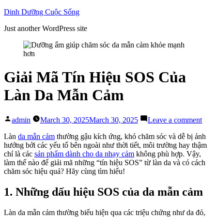
Skip
Dinh Dưỡng Cuộc Sống
to
Just another WordPress site
content
Giải Mã Tín Hiệu SOS Của
Làn Da Mẫn Cảm
Posted
on
admin
March 30, 2025
March 30, 2025
Leave a comment
by
Giải
Mã
Làn
da mẫn cảm
thường gậu kích ứng, khó chăm sóc và dễ bị ảnh
Tín
hưởng bởi các yếu tố bên ngoài như thời tiết, môi trường hay thậm
Hiệu
chí là các
sản phẩm dành cho da nhạy cảm
không phù hợp. Vậy,
SOS
làm thế nào để giải mã những “tín hiệu SOS” từ làn da và có cách
Của
chăm sóc hiệu quả? Hãy cùng tìm hiểu!
Làn
Da
1. Những dấu hiệu SOS của da mẫn cảm
Mẫn
Cảm
Làn da mẫn cảm thường biểu hiện qua các triệu chứng như da đỏ,