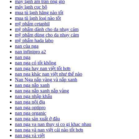
máy lạnh âm trần ống gió
máy lạnh cục bộ
mua tủ lạnh hãng nào tốt
mua tủ lạnh loại nào tốt
mỹ phẩm cetaphil
mỹ phẩm dành cho da nhạy cảm
mỹ phẩm dùng cho da nhạy cảm
mỹ phẩm hada labo
nan của nga
nan infinipro a2
nan nga
nan nga có tốt không
nan nga hay nan việt tốt hơn
nan nga khác nan việt như thế nào
Nan Nga nắp vàng và nắp xanh
nan nga nắp xanh
nan nga nắp xanh nắp vàng
nan nga nhập khẩu
nan nga nội địa
nan nga optipro
nan nga organic
nan nga sản xuất ở đâu
nan nga va nan thuy si co gi khac nhau
nan nga và nan việt cái nào tốt hơn
nan nga và việt