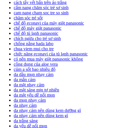
cách tẩy vết bẩn trên áo trắng
cẩm nang chăm sóc trẻ sơ sinh
cam nang cham soc tre so sinh
chăm sóc trẻ sốt
chế độ econavi của máy giặt panasonic
chế độ máy giặt panasonic
chế độ tủ lạnh panasonic
chích ngừa cho trẻ sơ sinh
chống nắng hada labo
chua viem mui cho tre
chức năng econavi của tủ lạnh panasonic
có nên mua máy giặt panasonic không
công dụng của aloe vera
cúm a sốt bao nhiêu độ
da dầu mụn nhạy cảm
da mẫn cảm
da mặt nhạy cảm
da mặt sáng mịn tự nhiên
da mặt yếu dễ nổi mụn
da mụn nhạy cảm
da nhạy cảm
da nhạy cảm nên dùng kem dưỡng gì
da nhạy cảm nên dùng kem gì
da trắng sáng
da yếu dễ nổi mụn