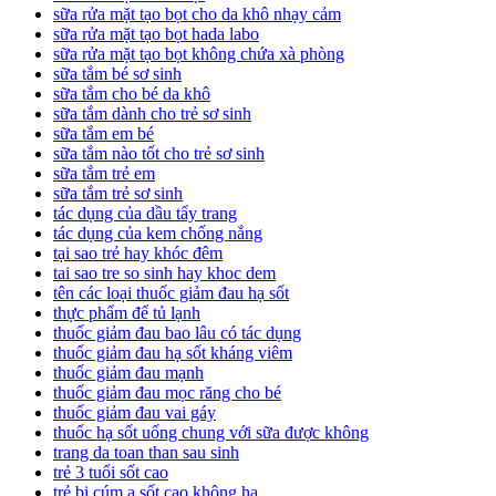
sữa rửa mặt tạo bọt cho da khô nhạy cảm
sữa rửa mặt tạo bọt hada labo
sữa rửa mặt tạo bọt không chứa xà phòng
sữa tắm bé sơ sinh
sữa tắm cho bé da khô
sữa tắm dành cho trẻ sơ sinh
sữa tắm em bé
sữa tắm nào tốt cho trẻ sơ sinh
sữa tắm trẻ em
sữa tắm trẻ sơ sinh
tác dụng của dầu tẩy trang
tác dụng của kem chống nắng
tại sao trẻ hay khóc đêm
tai sao tre so sinh hay khoc dem
tên các loại thuốc giảm đau hạ sốt
thực phẩm để tủ lạnh
thuốc giảm đau bao lâu có tác dụng
thuốc giảm đau hạ sốt kháng viêm
thuốc giảm đau mạnh
thuốc giảm đau mọc răng cho bé
thuốc giảm đau vai gáy
thuốc hạ sốt uống chung với sữa được không
trang da toan than sau sinh
trẻ 3 tuổi sốt cao
trẻ bị cúm a sốt cao không hạ