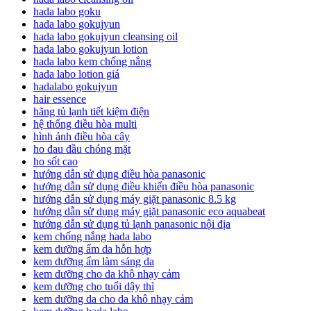
hada labo goku
hada labo gokujyun
hada labo gokujyun cleansing oil
hada labo gokujyun lotion
hada labo kem chống nắng
hada labo lotion giá
hadalabo gokujyun
hair essence
hãng tủ lạnh tiết kiệm điện
hệ thống điều hòa multi
hình ảnh điều hòa cây
ho đau đầu chóng mặt
ho sốt cao
hướng dẫn sử dụng điều hòa panasonic
hướng dẫn sử dụng điều khiển điều hòa panasonic
hướng dẫn sử dụng máy giặt panasonic 8.5 kg
hướng dẫn sử dụng máy giặt panasonic eco aquabeat
hướng dẫn sử dụng tủ lạnh panasonic nội địa
kem chống nắng hada labo
kem dưỡng ẩm da hỗn hợp
kem dưỡng ẩm làm sáng da
kem dưỡng cho da khô nhạy cảm
kem dưỡng cho tuổi dậy thì
kem dưỡng da cho da khô nhạy cảm