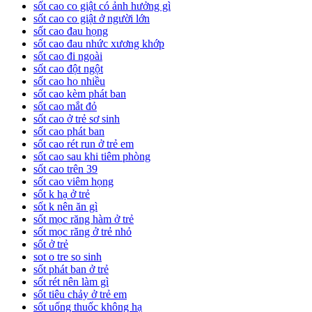
sốt cao co giật có ảnh hưởng gì
sốt cao co giật ở người lớn
sốt cao đau họng
sốt cao đau nhức xương khớp
sốt cao đi ngoài
sốt cao đột ngột
sốt cao ho nhiều
sốt cao kèm phát ban
sốt cao mắt đỏ
sốt cao ở trẻ sơ sinh
sốt cao phát ban
sốt cao rét run ở trẻ em
sốt cao sau khi tiêm phòng
sốt cao trên 39
sốt cao viêm họng
sốt k hạ ở trẻ
sốt k nên ăn gì
sốt mọc răng hàm ở trẻ
sốt mọc răng ở trẻ nhỏ
sốt ở trẻ
sot o tre so sinh
sốt phát ban ở trẻ
sốt rét nên làm gì
sốt tiêu chảy ở trẻ em
sốt uống thuốc không hạ