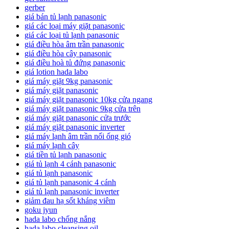
gerber
giá bán tủ lạnh panasonic
giá các loại máy giặt panasonic
giá các loại tủ lạnh panasonic
giá điều hòa âm trần panasonic
giá điều hòa cây panasonic
giá điều hoà tủ đứng panasonic
giá lotion hada labo
giá máy giặt 9kg panasonic
giá máy giặt panasonic
giá máy giặt panasonic 10kg cửa ngang
giá máy giặt panasonic 9kg cửa trên
giá máy giặt panasonic cửa trước
giá máy giặt panasonic inverter
giá máy lạnh âm trần nối ống gió
giá máy lạnh cây
giá tiền tủ lạnh panasonic
giá tủ lạnh 4 cánh panasonic
giá tủ lạnh panasonic
giá tủ lạnh panasonic 4 cánh
giá tủ lạnh panasonic inverter
giảm đau hạ sốt kháng viêm
goku jyun
hada labo chống nắng
hada labo cleansing oil