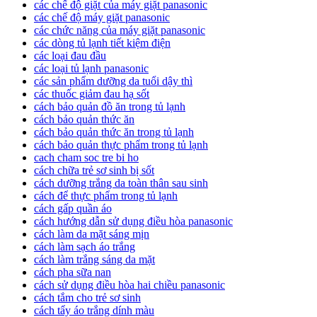
các chế độ giặt của máy giặt panasonic
các chế độ máy giặt panasonic
các chức năng của máy giặt panasonic
các dòng tủ lạnh tiết kiệm điện
các loại đau đầu
các loại tủ lạnh panasonic
các sản phẩm dưỡng da tuổi dậy thì
các thuốc giảm đau hạ sốt
cách bảo quản đồ ăn trong tủ lạnh
cách bảo quản thức ăn
cách bảo quản thức ăn trong tủ lạnh
cách bảo quản thực phẩm trong tủ lạnh
cach cham soc tre bi ho
cách chữa trẻ sơ sinh bị sốt
cách dưỡng trắng da toàn thân sau sinh
cách để thực phẩm trong tủ lạnh
cách gấp quần áo
cách hướng dẫn sử dụng điều hòa panasonic
cách làm da mặt sáng mịn
cách làm sạch áo trắng
cách làm trắng sáng da mặt
cách pha sữa nan
cách sử dụng điều hòa hai chiều panasonic
cách tắm cho trẻ sơ sinh
cách tẩy áo trắng dính màu