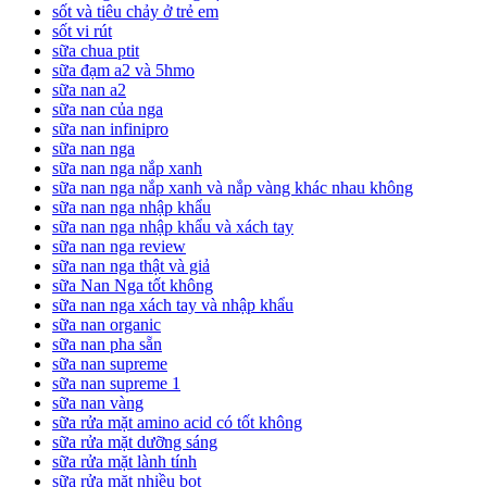
sốt và tiêu chảy ở trẻ em
sốt vi rút
sữa chua ptit
sữa đạm a2 và 5hmo
sữa nan a2
sữa nan của nga
sữa nan infinipro
sữa nan nga
sữa nan nga nắp xanh
sữa nan nga nắp xanh và nắp vàng khác nhau không
sữa nan nga nhập khẩu
sữa nan nga nhập khẩu và xách tay
sữa nan nga review
sữa nan nga thật và giả
sữa Nan Nga tốt không
sữa nan nga xách tay và nhập khẩu
sữa nan organic
sữa nan pha sẵn
sữa nan supreme
sữa nan supreme 1
sữa nan vàng
sữa rửa mặt amino acid có tốt không
sữa rửa mặt dưỡng sáng
sữa rửa mặt lành tính
sữa rửa mặt nhiều bọt