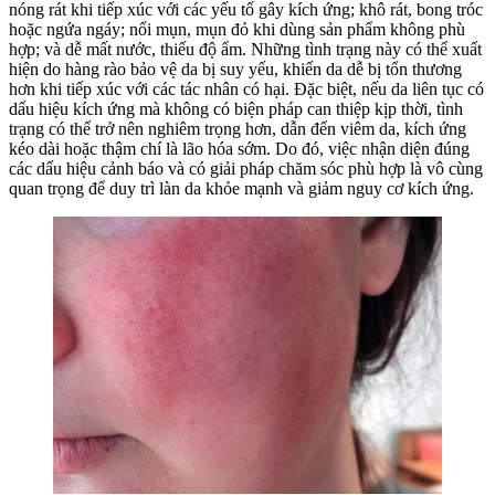
nóng rát khi tiếp xúc với các yếu tố gây kích ứng; khô rát, bong tróc
hoặc ngứa ngáy; nổi mụn, mụn đỏ khi dùng sản phẩm không phù
hợp; và dễ mất nước, thiếu độ ẩm. Những tình trạng này có thể xuất
hiện do hàng rào bảo vệ da bị suy yếu, khiến da dễ bị tổn thương
hơn khi tiếp xúc với các tác nhân có hại. Đặc biệt, nếu da liên tục có
dấu hiệu kích ứng mà không có biện pháp can thiệp kịp thời, tình
trạng có thể trở nên nghiêm trọng hơn, dẫn đến viêm da, kích ứng
kéo dài hoặc thậm chí là lão hóa sớm. Do đó, việc nhận diện đúng
các dấu hiệu cảnh báo và có giải pháp chăm sóc phù hợp là vô cùng
quan trọng để duy trì làn da khỏe mạnh và giảm nguy cơ kích ứng.