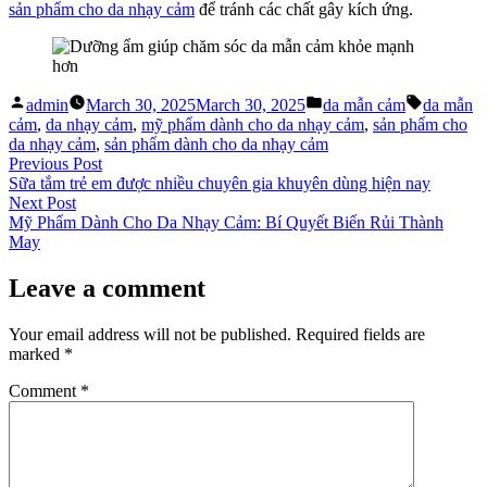
sản phẩm cho da nhạy cảm
để tránh các chất gây kích ứng.
Posted
Posted
Tags:
admin
March 30, 2025
March 30, 2025
da mẫn cảm
da mẫn
by
in
cảm
,
da nhạy cảm
,
mỹ phẩm dành cho da nhạy cảm
,
sản phẩm cho
da nhạy cảm
,
sản phẩm dành cho da nhạy cảm
Post
Previous
Previous Post
post:
Sữa tắm trẻ em được nhiều chuyên gia khuyên dùng hiện nay
navigation
Next
Next Post
post:
Mỹ Phẩm Dành Cho Da Nhạy Cảm: Bí Quyết Biến Rủi Thành
May
Leave a comment
Your email address will not be published.
Required fields are
marked
*
Comment
*