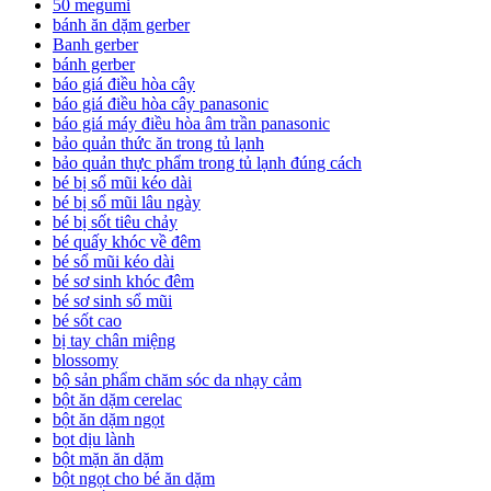
50 megumi
bánh ăn dặm gerber
Banh gerber
bánh gerber
báo giá điều hòa cây
báo giá điều hòa cây panasonic
báo giá máy điều hòa âm trần panasonic
bảo quản thức ăn trong tủ lạnh
bảo quản thực phẩm trong tủ lạnh đúng cách
bé bị sổ mũi kéo dài
bé bị sổ mũi lâu ngày
bé bị sốt tiêu chảy
bé quấy khóc về đêm
bé sổ mũi kéo dài
bé sơ sinh khóc đêm
bé sơ sinh sổ mũi
bé sốt cao
bị tay chân miệng
blossomy
bộ sản phẩm chăm sóc da nhạy cảm
bột ăn dặm cerelac
bột ăn dặm ngọt
bọt dịu lành
bột mặn ăn dặm
bột ngọt cho bé ăn dặm