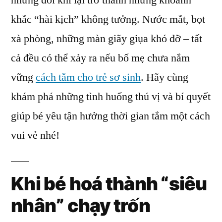
nhưng đôi khi lại trở thành những khoảnh
Phòng
khắc “hài kịch” không tưởng. Nước mắt, bọt
Và
Sữa
xà phòng, những màn giãy giụa khó đỡ – tất
Tắm
cả đều có thể xảy ra nếu bố mẹ chưa nắm
Trẻ
vững
cách tắm cho trẻ sơ sinh
. Hãy cùng
Sơ
Sinh!
khám phá những tình huống thú vị và bí quyết
giúp bé yêu tận hưởng thời gian tắm một cách
vui vẻ nhé!
Khi bé hoá thành “siêu
nhân” chạy trốn