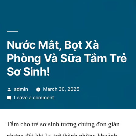
Nước Mắt, Bọt Xà
Phòng Và Sữa Tắm Trẻ
Sơ Sinh!
Posted
admin
March 30, 2025
by
on
Leave a comment
Nước
Mắt,
Tắm cho trẻ sơ sinh tưởng chừng đơn giản
Bọt
Xà