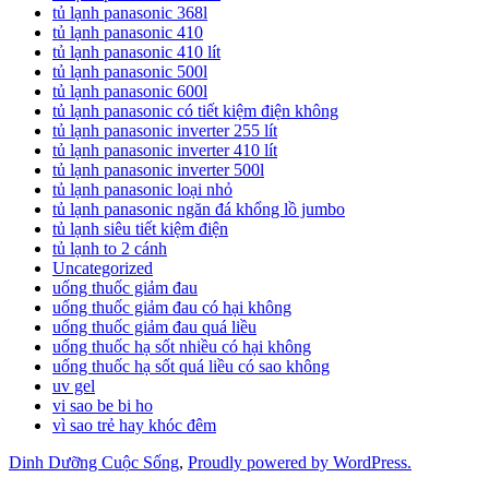
tủ lạnh panasonic 368l
tủ lạnh panasonic 410
tủ lạnh panasonic 410 lít
tủ lạnh panasonic 500l
tủ lạnh panasonic 600l
tủ lạnh panasonic có tiết kiệm điện không
tủ lạnh panasonic inverter 255 lít
tủ lạnh panasonic inverter 410 lít
tủ lạnh panasonic inverter 500l
tủ lạnh panasonic loại nhỏ
tủ lạnh panasonic ngăn đá khổng lồ jumbo
tủ lạnh siêu tiết kiệm điện
tủ lạnh to 2 cánh
Uncategorized
uống thuốc giảm đau
uống thuốc giảm đau có hại không
uống thuốc giảm đau quá liều
uống thuốc hạ sốt nhiều có hại không
uống thuốc hạ sốt quá liều có sao không
uv gel
vi sao be bi ho
vì sao trẻ hay khóc đêm
Dinh Dưỡng Cuộc Sống
,
Proudly powered by WordPress.