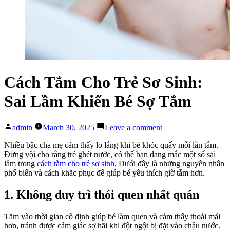
Cách Tắm Cho Trẻ Sơ Sinh:
Sai Lầm Khiến Bé Sợ Tắm
Posted
on
admin
March 30, 2025
Leave a comment
by
Cách
Tắm
Nhiều bậc cha mẹ cảm thấy lo lắng khi bé khóc quấy mỗi lần tắm.
Cho
Đừng vội cho rằng trẻ ghét nước, có thể bạn đang mắc một số sai
Trẻ
lầm trong
cách tắm cho trẻ sơ sinh
. Dưới đây là những nguyên nhân
Sơ
phổ biến và cách khắc phục để giúp bé yêu thích giờ tắm hơn.
Sinh:
Sai
1. Không duy trì thói quen nhất quán
Lầm
Khiến
Tắm vào thời gian cố định giúp bé làm quen và cảm thấy thoải mái
Bé
hơn, tránh được cảm giác sợ hãi khi đột ngột bị đặt vào chậu nước.
Sợ