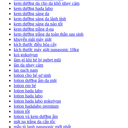
kem dưỡng da cho da khô nhạy cảm
kem dưỡng hada labo
kem dưỡng sáng da
kem dưỡng sáng da lành tính
kem dưỡng sáng da nào tốt
kem dưỡng trắng d-na
kem dưỡng trắng da toàn thân sau sinh
khuyến mãi máy giặt
kích thước điều hòa cây
kích thước máy giặt panasonic 10kg
koi gokujyun
làm gì khi bé bị nghẹt mũi
làn da nhạy cảm
lan nach nam
lotion cho bé sơ sinh
lotion dưỡng ẩm da mặt
lotion em bé
lotion hada labo
lotion hada labo
lotion hada labo gokujyun
lotion hadalabo premium
lotion tốt
lotion và kem dưỡng ẩm
mặt nạ trắng da cấp tốc
mẫu tủ lạnh panasonic mới nhất