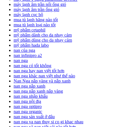
máy lạnh âm trần nối ống gió
máy lạnh âm trần ống gió
máy lạnh cục bộ
mua tủ lạnh hãng nào tốt
mua tủ lạnh loại nào tốt
mỹ phẩm cetaphil
mỹ phẩm dành cho da nhạy cảm
mỹ phẩm dùng cho da nhạy cảm
mỹ phẩm hada labo
nan của nga
nan infinipro a2
nan nga
nan nga có tốt không
nan nga hay nan việt tốt hơn
nan nga khác nan việt như thế nào
Nan Nga nắp vàng và nắp xanh
nan nga nắp xanh
nan nga nắp xanh nắp vàng
nan nga nhập khẩu
nan nga nội địa
nan nga optipro
nan nga organic
nan nga sản xuất ở đâu
nan nga va nan thuy si co gi khac nhau
nan nga và nan việt cái nào tốt hơn