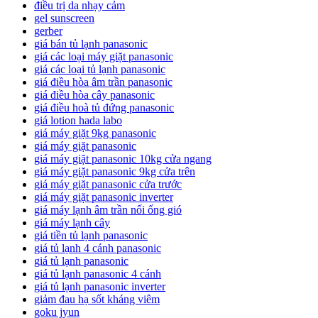
điều trị da nhạy cảm
gel sunscreen
gerber
giá bán tủ lạnh panasonic
giá các loại máy giặt panasonic
giá các loại tủ lạnh panasonic
giá điều hòa âm trần panasonic
giá điều hòa cây panasonic
giá điều hoà tủ đứng panasonic
giá lotion hada labo
giá máy giặt 9kg panasonic
giá máy giặt panasonic
giá máy giặt panasonic 10kg cửa ngang
giá máy giặt panasonic 9kg cửa trên
giá máy giặt panasonic cửa trước
giá máy giặt panasonic inverter
giá máy lạnh âm trần nối ống gió
giá máy lạnh cây
giá tiền tủ lạnh panasonic
giá tủ lạnh 4 cánh panasonic
giá tủ lạnh panasonic
giá tủ lạnh panasonic 4 cánh
giá tủ lạnh panasonic inverter
giảm đau hạ sốt kháng viêm
goku jyun