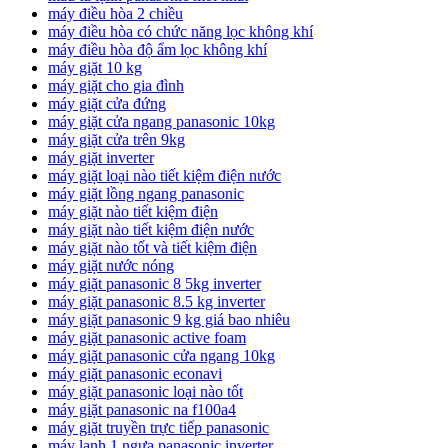
máy điều hòa 2 chiều
máy điều hòa có chức năng lọc không khí
máy điều hòa độ ẩm lọc không khí
máy giặt 10 kg
máy giặt cho gia đình
máy giặt cửa đứng
máy giặt cửa ngang panasonic 10kg
máy giặt cửa trên 9kg
máy giặt inverter
máy giặt loại nào tiết kiệm điện nước
máy giặt lồng ngang panasonic
máy giặt nào tiết kiệm điện
máy giặt nào tiết kiệm điện nước
máy giặt nào tốt và tiết kiệm điện
máy giặt nước nóng
máy giặt panasonic 8 5kg inverter
máy giặt panasonic 8.5 kg inverter
máy giặt panasonic 9 kg giá bao nhiêu
máy giặt panasonic active foam
máy giặt panasonic cửa ngang 10kg
máy giặt panasonic econavi
máy giặt panasonic loại nào tốt
máy giặt panasonic na f100a4
máy giặt truyền trực tiếp panasonic
máy lạnh 1 ngựa panasonic inverter