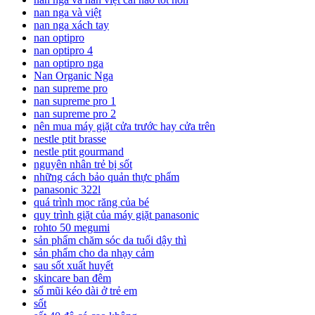
nan nga và việt
nan nga xách tay
nan optipro
nan optipro 4
nan optipro nga
Nan Organic Nga
nan supreme pro
nan supreme pro 1
nan supreme pro 2
nên mua máy giặt cửa trước hay cửa trên
nestle ptit brasse
nestle ptit gourmand
nguyên nhân trẻ bị sốt
những cách bảo quản thực phẩm
panasonic 322l
quá trình mọc răng của bé
quy trình giặt của máy giặt panasonic
rohto 50 megumi
sản phẩm chăm sóc da tuổi dậy thì
sản phẩm cho da nhạy cảm
sau sốt xuất huyết
skincare ban đêm
sổ mũi kéo dài ở trẻ em
sốt