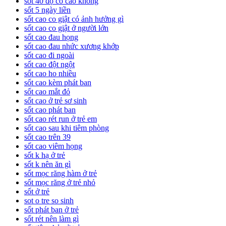
sốt 40 độ có cao không
sốt 5 ngày liền
sốt cao co giật có ảnh hưởng gì
sốt cao co giật ở người lớn
sốt cao đau họng
sốt cao đau nhức xương khớp
sốt cao đi ngoài
sốt cao đột ngột
sốt cao ho nhiều
sốt cao kèm phát ban
sốt cao mắt đỏ
sốt cao ở trẻ sơ sinh
sốt cao phát ban
sốt cao rét run ở trẻ em
sốt cao sau khi tiêm phòng
sốt cao trên 39
sốt cao viêm họng
sốt k hạ ở trẻ
sốt k nên ăn gì
sốt mọc răng hàm ở trẻ
sốt mọc răng ở trẻ nhỏ
sốt ở trẻ
sot o tre so sinh
sốt phát ban ở trẻ
sốt rét nên làm gì