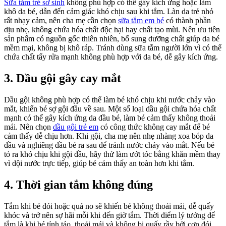
Sữa tắm trẻ sơ sinh
không phù hợp có thể gây kích ứng hoặc làm
khô da bé, dẫn đến cảm giác khó chịu sau khi tắm. Làn da trẻ nhỏ
rất nhạy cảm, nên cha mẹ cần chọn
sữa tắm em bé
có thành phần
dịu nhẹ, không chứa hóa chất độc hại hay chất tạo mùi. Nên ưu tiên
sản phẩm có nguồn gốc thiên nhiên, bổ sung dưỡng chất giúp da bé
mềm mại, không bị khô ráp. Tránh dùng sữa tắm người lớn vì có thể
chứa chất tẩy rửa mạnh không phù hợp với da bé, dễ gây kích ứng.
3. Dầu gội gây cay mắt
Dầu gội không phù hợp có thể làm bé khó chịu khi nước chảy vào
mắt, khiến bé sợ gội đầu về sau. Một số loại dầu gội chứa hóa chất
mạnh có thể gây kích ứng da đầu bé, làm bé cảm thấy không thoải
mái. Nên chọn
dầu gội trẻ em
có công thức không cay mắt để bé
cảm thấy dễ chịu hơn. Khi gội, cha mẹ nên nhẹ nhàng xoa bóp da
đầu và nghiêng đầu bé ra sau để tránh nước chảy vào mắt. Nếu bé
tỏ ra khó chịu khi gội đầu, hãy thử làm ướt tóc bằng khăn mềm thay
vì dội nước trực tiếp, giúp bé cảm thấy an toàn hơn khi tắm.
4. Thời gian tắm không đúng
Tắm khi bé đói hoặc quá no sẽ khiến bé không thoải mái, dễ quấy
khóc và trở nên sợ hãi mỗi khi đến giờ tắm. Thời điểm lý tưởng để
tắm là khi bé tỉnh táo, thoải mái và không bị quấy rầy bởi cơn đói