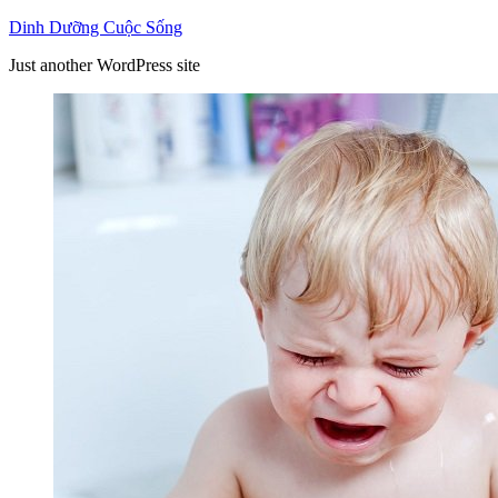
Skip
Dinh Dưỡng Cuộc Sống
to
Just another WordPress site
content