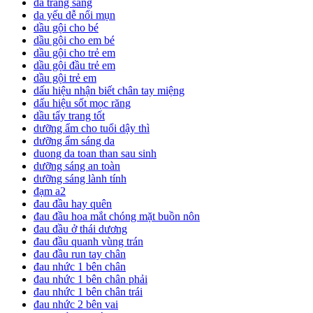
da trắng sáng
da yếu dễ nổi mụn
dầu gội cho bé
dầu gội cho em bé
dầu gội cho trẻ em
dầu gội đầu trẻ em
dầu gội trẻ em
dấu hiệu nhận biết chân tay miệng
dấu hiệu sốt mọc răng
dầu tẩy trang tốt
dưỡng ẩm cho tuổi dậy thì
dưỡng ẩm sáng da
duong da toan than sau sinh
dưỡng sáng an toàn
dưỡng sáng lành tính
đạm a2
đau đầu hay quên
đau đầu hoa mắt chóng mặt buồn nôn
đau đầu ở thái dương
đau đầu quanh vùng trán
đau đầu run tay chân
đau nhức 1 bên chân
đau nhức 1 bên chân phải
đau nhức 1 bên chân trái
đau nhức 2 bên vai