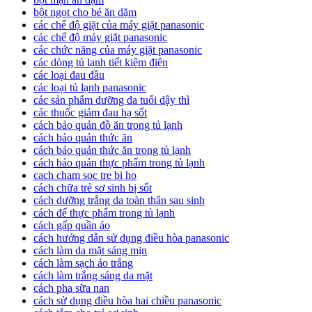
bột ngọt cho bé ăn dặm
các chế độ giặt của máy giặt panasonic
các chế độ máy giặt panasonic
các chức năng của máy giặt panasonic
các dòng tủ lạnh tiết kiệm điện
các loại đau đầu
các loại tủ lạnh panasonic
các sản phẩm dưỡng da tuổi dậy thì
các thuốc giảm đau hạ sốt
cách bảo quản đồ ăn trong tủ lạnh
cách bảo quản thức ăn
cách bảo quản thức ăn trong tủ lạnh
cách bảo quản thực phẩm trong tủ lạnh
cach cham soc tre bi ho
cách chữa trẻ sơ sinh bị sốt
cách dưỡng trắng da toàn thân sau sinh
cách để thực phẩm trong tủ lạnh
cách gấp quần áo
cách hướng dẫn sử dụng điều hòa panasonic
cách làm da mặt sáng mịn
cách làm sạch áo trắng
cách làm trắng sáng da mặt
cách pha sữa nan
cách sử dụng điều hòa hai chiều panasonic