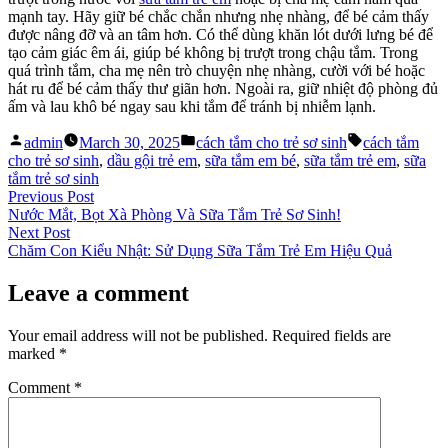
mạnh tay. Hãy giữ bé chắc chắn nhưng nhẹ nhàng, để bé cảm thấy
được nâng đỡ và an tâm hơn. Có thể dùng khăn lót dưới lưng bé để
tạo cảm giác êm ái, giúp bé không bị trượt trong chậu tắm. Trong
quá trình tắm, cha mẹ nên trò chuyện nhẹ nhàng, cười với bé hoặc
hát ru để bé cảm thấy thư giãn hơn. Ngoài ra, giữ nhiệt độ phòng đủ
ấm và lau khô bé ngay sau khi tắm để tránh bị nhiễm lạnh.
Posted
Posted
Tags:
admin
March 30, 2025
cách tắm cho trẻ sơ sinh
cách tắm
by
in
cho trẻ sơ sinh
,
dầu gội trẻ em
,
sữa tắm em bé
,
sữa tắm trẻ em
,
sữa
tắm trẻ sơ sinh
Post
Previous
Previous Post
post:
Nước Mắt, Bọt Xà Phòng Và Sữa Tắm Trẻ Sơ Sinh!
navigation
Next
Next Post
post:
Chăm Con Kiểu Nhật: Sử Dụng Sữa Tắm Trẻ Em Hiệu Quả
Leave a comment
Your email address will not be published.
Required fields are
marked
*
Comment
*