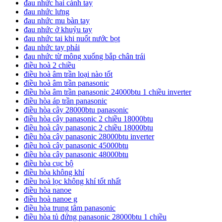
đau nhức hai cánh tay
đau nhức lưng
đau nhức mu bàn tay
đau nhức ở khuỷu tay
đau nhức tai khi nuốt nước bọt
đau nhức tay phải
đau nhức từ mông xuống bắp chân trái
điều hoà 2 chiều
điều hoà âm trần loại nào tốt
điều hoà âm trần panasonic
điều hòa âm trần panasonic 24000btu 1 chiều inverter
điều hòa áp trần panasonic
điều hòa cây 28000btu panasonic
điều hòa cây panasonic 2 chiều 18000btu
điều hoà cây panasonic 2 chiều 18000btu
điều hòa cây panasonic 28000btu inverter
điều hoà cây panasonic 45000btu
điều hòa cây panasonic 48000btu
điều hòa cục bộ
điều hòa không khí
điều hoà lọc không khí tốt nhất
điều hòa nanoe
điều hoà nanoe g
điều hòa trung tâm panasonic
điều hòa tủ đứng panasonic 28000btu 1 chiều