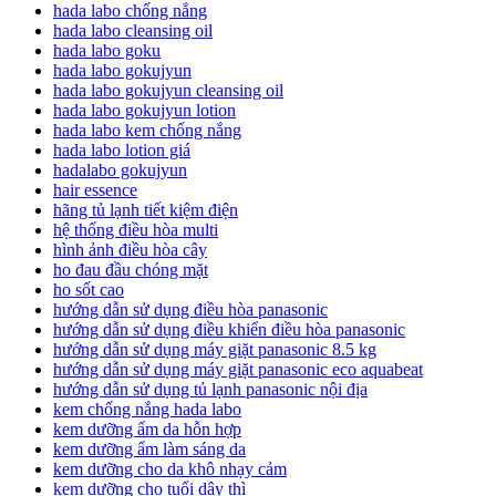
hada labo chống nắng
hada labo cleansing oil
hada labo goku
hada labo gokujyun
hada labo gokujyun cleansing oil
hada labo gokujyun lotion
hada labo kem chống nắng
hada labo lotion giá
hadalabo gokujyun
hair essence
hãng tủ lạnh tiết kiệm điện
hệ thống điều hòa multi
hình ảnh điều hòa cây
ho đau đầu chóng mặt
ho sốt cao
hướng dẫn sử dụng điều hòa panasonic
hướng dẫn sử dụng điều khiển điều hòa panasonic
hướng dẫn sử dụng máy giặt panasonic 8.5 kg
hướng dẫn sử dụng máy giặt panasonic eco aquabeat
hướng dẫn sử dụng tủ lạnh panasonic nội địa
kem chống nắng hada labo
kem dưỡng ẩm da hỗn hợp
kem dưỡng ẩm làm sáng da
kem dưỡng cho da khô nhạy cảm
kem dưỡng cho tuổi dậy thì