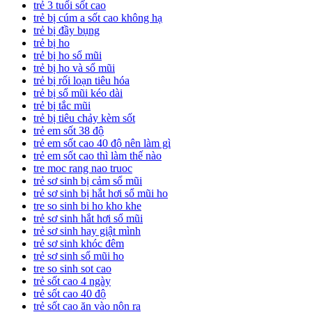
trẻ 3 tuổi sốt cao
trẻ bị cúm a sốt cao không hạ
trẻ bị đầy bụng
trẻ bị ho
trẻ bị ho sổ mũi
trẻ bị ho và sổ mũi
trẻ bị rối loạn tiêu hóa
trẻ bị sổ mũi kéo dài
trẻ bị tắc mũi
trẻ bị tiêu chảy kèm sốt
trẻ em sốt 38 độ
trẻ em sốt cao 40 độ nên làm gì
trẻ em sốt cao thì làm thế nào
tre moc rang nao truoc
trẻ sơ sinh bị cảm sổ mũi
trẻ sơ sinh bị hắt hơi sổ mũi ho
tre so sinh bi ho kho khe
trẻ sơ sinh hắt hơi sổ mũi
trẻ sơ sinh hay giật mình
trẻ sơ sinh khóc đêm
trẻ sơ sinh sổ mũi ho
tre so sinh sot cao
trẻ sốt cao 4 ngày
trẻ sốt cao 40 độ
trẻ sốt cao ăn vào nôn ra