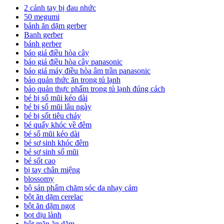
2 cánh tay bị đau nhức
50 megumi
bánh ăn dặm gerber
Banh gerber
bánh gerber
báo giá điều hòa cây
báo giá điều hòa cây panasonic
báo giá máy điều hòa âm trần panasonic
bảo quản thức ăn trong tủ lạnh
bảo quản thực phẩm trong tủ lạnh đúng cách
bé bị sổ mũi kéo dài
bé bị sổ mũi lâu ngày
bé bị sốt tiêu chảy
bé quấy khóc về đêm
bé sổ mũi kéo dài
bé sơ sinh khóc đêm
bé sơ sinh sổ mũi
bé sốt cao
bị tay chân miệng
blossomy
bộ sản phẩm chăm sóc da nhạy cảm
bột ăn dặm cerelac
bột ăn dặm ngọt
bọt dịu lành
bột mặn ăn dặm