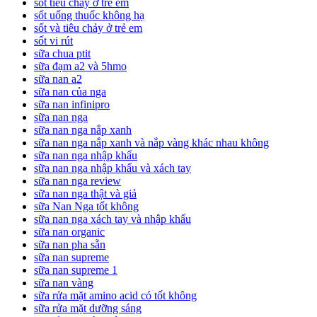
sốt tiêu chảy ở trẻ em
sốt uống thuốc không hạ
sốt và tiêu chảy ở trẻ em
sốt vi rút
sữa chua ptit
sữa đạm a2 và 5hmo
sữa nan a2
sữa nan của nga
sữa nan infinipro
sữa nan nga
sữa nan nga nắp xanh
sữa nan nga nắp xanh và nắp vàng khác nhau không
sữa nan nga nhập khẩu
sữa nan nga nhập khẩu và xách tay
sữa nan nga review
sữa nan nga thật và giả
sữa Nan Nga tốt không
sữa nan nga xách tay và nhập khẩu
sữa nan organic
sữa nan pha sẵn
sữa nan supreme
sữa nan supreme 1
sữa nan vàng
sữa rửa mặt amino acid có tốt không
sữa rửa mặt dưỡng sáng