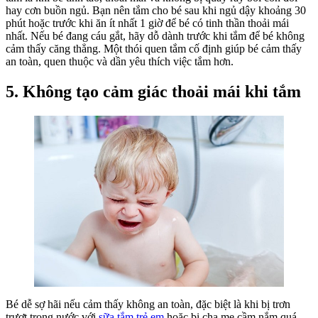
hay cơn buồn ngủ. Bạn nên tắm cho bé sau khi ngủ dậy khoảng 30
phút hoặc trước khi ăn ít nhất 1 giờ để bé có tinh thần thoải mái
nhất. Nếu bé đang cáu gắt, hãy dỗ dành trước khi tắm để bé không
cảm thấy căng thẳng. Một thói quen tắm cố định giúp bé cảm thấy
an toàn, quen thuộc và dần yêu thích việc tắm hơn.
5. Không tạo cảm giác thoải mái khi tắm
Bé dễ sợ hãi nếu cảm thấy không an toàn, đặc biệt là khi bị trơn
trượt trong nước với
sữa tắm trẻ em
hoặc bị cha mẹ cầm nắm quá