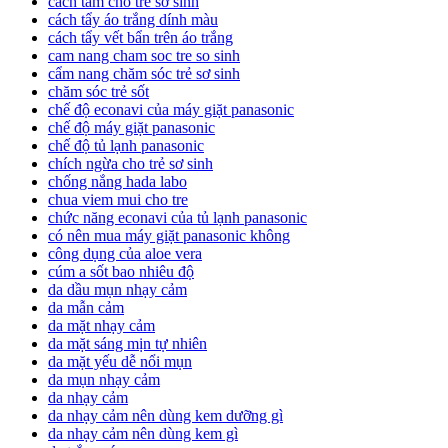
cách tắm cho trẻ sơ sinh
cách tẩy áo trắng dính màu
cách tẩy vết bẩn trên áo trắng
cam nang cham soc tre so sinh
cẩm nang chăm sóc trẻ sơ sinh
chăm sóc trẻ sốt
chế độ econavi của máy giặt panasonic
chế độ máy giặt panasonic
chế độ tủ lạnh panasonic
chích ngừa cho trẻ sơ sinh
chống nắng hada labo
chua viem mui cho tre
chức năng econavi của tủ lạnh panasonic
có nên mua máy giặt panasonic không
công dụng của aloe vera
cúm a sốt bao nhiêu độ
da dầu mụn nhạy cảm
da mẫn cảm
da mặt nhạy cảm
da mặt sáng mịn tự nhiên
da mặt yếu dễ nổi mụn
da mụn nhạy cảm
da nhạy cảm
da nhạy cảm nên dùng kem dưỡng gì
da nhạy cảm nên dùng kem gì