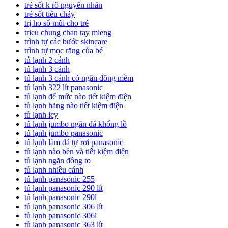
trẻ sốt k rõ nguyên nhân
trẻ sốt tiêu chảy
trị ho sổ mũi cho trẻ
trieu chung chan tay mieng
trình tự các bước skincare
trình tự mọc răng của bé
tủ lạnh 2 cánh
tủ lạnh 3 cánh
tủ lạnh 3 cánh có ngăn đông mềm
tủ lạnh 322 lít panasonic
tủ lạnh để mức nào tiết kiệm điện
tủ lạnh hãng nào tiết kiệm điện
tủ lạnh icy
tủ lạnh jumbo ngăn đá khổng lồ
tủ lạnh jumbo panasonic
tủ lạnh làm đá tự rơi panasonic
tủ lạnh nào bền và tiết kiệm điện
tủ lạnh ngăn đông to
tủ lạnh nhiều cánh
tủ lạnh panasonic 255
tủ lạnh panasonic 290 lít
tủ lạnh panasonic 290l
tủ lạnh panasonic 306 lít
tủ lạnh panasonic 306l
tủ lạnh panasonic 363 lít