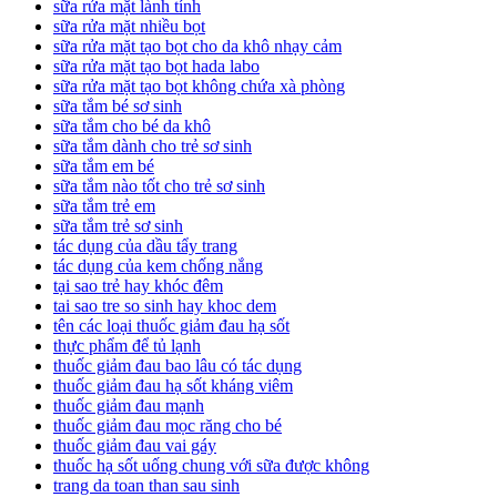
sữa rửa mặt lành tính
sữa rửa mặt nhiều bọt
sữa rửa mặt tạo bọt cho da khô nhạy cảm
sữa rửa mặt tạo bọt hada labo
sữa rửa mặt tạo bọt không chứa xà phòng
sữa tắm bé sơ sinh
sữa tắm cho bé da khô
sữa tắm dành cho trẻ sơ sinh
sữa tắm em bé
sữa tắm nào tốt cho trẻ sơ sinh
sữa tắm trẻ em
sữa tắm trẻ sơ sinh
tác dụng của dầu tẩy trang
tác dụng của kem chống nắng
tại sao trẻ hay khóc đêm
tai sao tre so sinh hay khoc dem
tên các loại thuốc giảm đau hạ sốt
thực phẩm để tủ lạnh
thuốc giảm đau bao lâu có tác dụng
thuốc giảm đau hạ sốt kháng viêm
thuốc giảm đau mạnh
thuốc giảm đau mọc răng cho bé
thuốc giảm đau vai gáy
thuốc hạ sốt uống chung với sữa được không
trang da toan than sau sinh