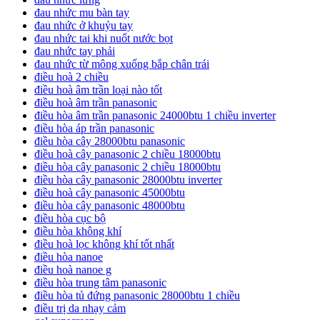
đau nhức mu bàn tay
đau nhức ở khuỷu tay
đau nhức tai khi nuốt nước bọt
đau nhức tay phải
đau nhức từ mông xuống bắp chân trái
điều hoà 2 chiều
điều hoà âm trần loại nào tốt
điều hoà âm trần panasonic
điều hòa âm trần panasonic 24000btu 1 chiều inverter
điều hòa áp trần panasonic
điều hòa cây 28000btu panasonic
điều hoà cây panasonic 2 chiều 18000btu
điều hòa cây panasonic 2 chiều 18000btu
điều hòa cây panasonic 28000btu inverter
điều hoà cây panasonic 45000btu
điều hòa cây panasonic 48000btu
điều hòa cục bộ
điều hòa không khí
điều hoà lọc không khí tốt nhất
điều hòa nanoe
điều hoà nanoe g
điều hòa trung tâm panasonic
điều hòa tủ đứng panasonic 28000btu 1 chiều
điều trị da nhạy cảm