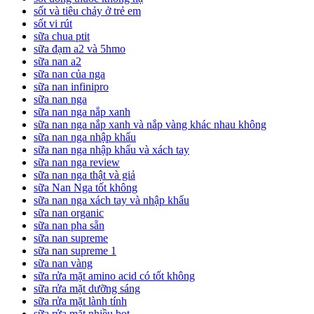
sốt và tiêu chảy ở trẻ em
sốt vi rút
sữa chua ptit
sữa đạm a2 và 5hmo
sữa nan a2
sữa nan của nga
sữa nan infinipro
sữa nan nga
sữa nan nga nắp xanh
sữa nan nga nắp xanh và nắp vàng khác nhau không
sữa nan nga nhập khẩu
sữa nan nga nhập khẩu và xách tay
sữa nan nga review
sữa nan nga thật và giả
sữa Nan Nga tốt không
sữa nan nga xách tay và nhập khẩu
sữa nan organic
sữa nan pha sẵn
sữa nan supreme
sữa nan supreme 1
sữa nan vàng
sữa rửa mặt amino acid có tốt không
sữa rửa mặt dưỡng sáng
sữa rửa mặt lành tính
sữa rửa mặt nhiều bọt