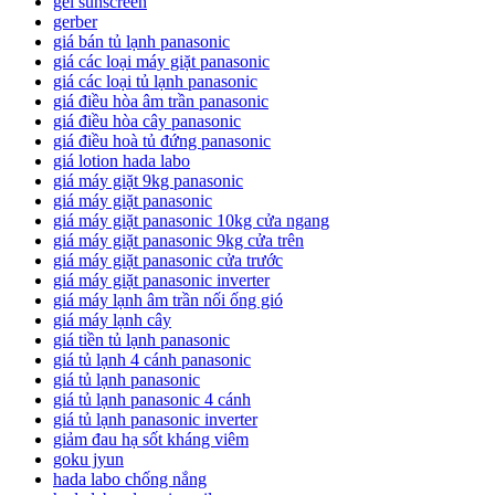
gel sunscreen
gerber
giá bán tủ lạnh panasonic
giá các loại máy giặt panasonic
giá các loại tủ lạnh panasonic
giá điều hòa âm trần panasonic
giá điều hòa cây panasonic
giá điều hoà tủ đứng panasonic
giá lotion hada labo
giá máy giặt 9kg panasonic
giá máy giặt panasonic
giá máy giặt panasonic 10kg cửa ngang
giá máy giặt panasonic 9kg cửa trên
giá máy giặt panasonic cửa trước
giá máy giặt panasonic inverter
giá máy lạnh âm trần nối ống gió
giá máy lạnh cây
giá tiền tủ lạnh panasonic
giá tủ lạnh 4 cánh panasonic
giá tủ lạnh panasonic
giá tủ lạnh panasonic 4 cánh
giá tủ lạnh panasonic inverter
giảm đau hạ sốt kháng viêm
goku jyun
hada labo chống nắng