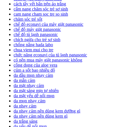
cách tẩy vết bẩn trên áo trắng
cẩm nang chăm sóc trẻ sơ sinh
cam nang cham soc tre so sinh
chăm sóc trẻ sốt
chế độ econavi của máy giặt panasonic
chế độ máy giặt panasonic
chế độ tủ lạnh panasonic
chích ngừa cho trẻ sơ sinh
chống nắng hada labo
chua viem mui cho tre
chức năng econavi của tủ lạnh panasonic
có nên mua máy giặt panasonic không
công dụng của aloe vera
cúm a sốt bao nhiêu độ
da dầu mụn nhạy cảm
da mẫn cảm
da mặt nhạy cảm
da mặt sáng mịn tự nhiên
da mặt yếu dễ nổi mụn
da mụn nhạy cảm
da nhạy cảm
da nhạy cảm nên dùng kem dưỡng gì
da nhạy cảm nên dùng kem gì
da trắng sáng
da yếu dễ nổi mụn