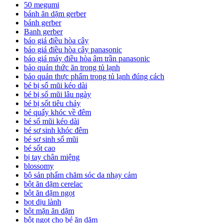
50 megumi
bánh ăn dặm gerber
bánh gerber
Banh gerber
báo giá điều hòa cây
báo giá điều hòa cây panasonic
báo giá máy điều hòa âm trần panasonic
bảo quản thức ăn trong tủ lạnh
bảo quản thực phẩm trong tủ lạnh đúng cách
bé bị sổ mũi kéo dài
bé bị sổ mũi lâu ngày
bé bị sốt tiêu chảy
bé quấy khóc về đêm
bé sổ mũi kéo dài
bé sơ sinh khóc đêm
bé sơ sinh sổ mũi
bé sốt cao
bị tay chân miệng
blossomy
bộ sản phẩm chăm sóc da nhạy cảm
bột ăn dặm cerelac
bột ăn dặm ngọt
bọt dịu lành
bột mặn ăn dặm
bột ngọt cho bé ăn dặm