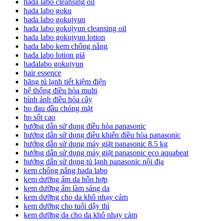
hada labo cleansing oil
hada labo goku
hada labo gokujyun
hada labo gokujyun cleansing oil
hada labo gokujyun lotion
hada labo kem chống nắng
hada labo lotion giá
hadalabo gokujyun
hair essence
hãng tủ lạnh tiết kiệm điện
hệ thống điều hòa multi
hình ảnh điều hòa cây
ho đau đầu chóng mặt
ho sốt cao
hướng dẫn sử dụng điều hòa panasonic
hướng dẫn sử dụng điều khiển điều hòa panasonic
hướng dẫn sử dụng máy giặt panasonic 8.5 kg
hướng dẫn sử dụng máy giặt panasonic eco aquabeat
hướng dẫn sử dụng tủ lạnh panasonic nội địa
kem chống nắng hada labo
kem dưỡng ẩm da hỗn hợp
kem dưỡng ẩm làm sáng da
kem dưỡng cho da khô nhạy cảm
kem dưỡng cho tuổi dậy thì
kem dưỡng da cho da khô nhạy cảm