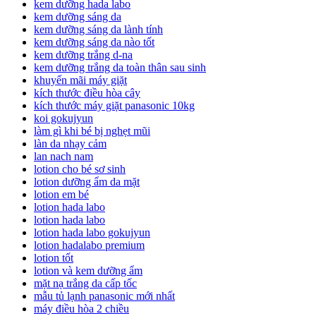
kem dưỡng hada labo
kem dưỡng sáng da
kem dưỡng sáng da lành tính
kem dưỡng sáng da nào tốt
kem dưỡng trắng d-na
kem dưỡng trắng da toàn thân sau sinh
khuyến mãi máy giặt
kích thước điều hòa cây
kích thước máy giặt panasonic 10kg
koi gokujyun
làm gì khi bé bị nghẹt mũi
làn da nhạy cảm
lan nach nam
lotion cho bé sơ sinh
lotion dưỡng ẩm da mặt
lotion em bé
lotion hada labo
lotion hada labo
lotion hada labo gokujyun
lotion hadalabo premium
lotion tốt
lotion và kem dưỡng ẩm
mặt nạ trắng da cấp tốc
mẫu tủ lạnh panasonic mới nhất
máy điều hòa 2 chiều