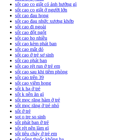
sốt cao co giật có ảnh hưởng gì
sốt cao co giật ở người lớn
sốt cao đau họng
sốt cao đau nhức xương khớp
sốt cao đi ngoài
sốt cao đột ngột
sốt cao ho nhiều
sốt cao kèm phát ban
sốt cao mắt đỏ
sốt cao ở trẻ sơ sinh
sốt cao phát ban
sốt cao rét run ở trẻ em
sốt cao sau khi tiêm phòng
sốt cao trên 39
sốt cao viêm họng
sốt k hạ ở trẻ
sốt k nên ăn gì
sốt mọc răng hàm ở trẻ
sốt mọc răng ở trẻ nhỏ
sốt ở trẻ
sot o tre so sinh
sốt phát ban ở trẻ
sốt rét nên làm gì
sốt tiêu chảy ở trẻ em
sốt uống thuốc không hạ