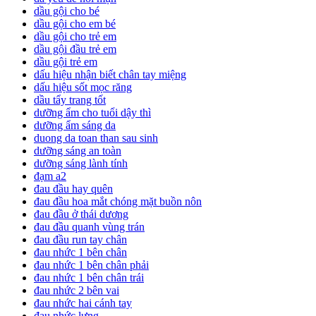
dầu gội cho bé
dầu gội cho em bé
dầu gội cho trẻ em
dầu gội đầu trẻ em
dầu gội trẻ em
dấu hiệu nhận biết chân tay miệng
dấu hiệu sốt mọc răng
dầu tẩy trang tốt
dưỡng ẩm cho tuổi dậy thì
dưỡng ẩm sáng da
duong da toan than sau sinh
dưỡng sáng an toàn
dưỡng sáng lành tính
đạm a2
đau đầu hay quên
đau đầu hoa mắt chóng mặt buồn nôn
đau đầu ở thái dương
đau đầu quanh vùng trán
đau đầu run tay chân
đau nhức 1 bên chân
đau nhức 1 bên chân phải
đau nhức 1 bên chân trái
đau nhức 2 bên vai
đau nhức hai cánh tay
đau nhức lưng