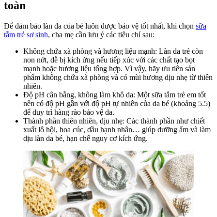
toàn
nhất
Để đảm bảo làn da của bé luôn được bảo vệ tốt nhất, khi chọn
sữa
tắm trẻ sơ sinh
, cha mẹ cần lưu ý các tiêu chí sau:
Không chứa xà phòng và hương liệu mạnh: Làn da trẻ còn
non nớt, dễ bị kích ứng nếu tiếp xúc với các chất tạo bọt
mạnh hoặc hương liệu tổng hợp. Vì vậy, hãy ưu tiên sản
phẩm không chứa xà phòng và có mùi hương dịu nhẹ từ thiên
nhiên.
Độ pH cân bằng, không làm khô da: Một sữa tắm trẻ em tốt
nên có độ pH gần với độ pH tự nhiên của da bé (khoảng 5.5)
để duy trì hàng rào bảo vệ da.
Thành phần thiên nhiên, dịu nhẹ: Các thành phần như chiết
xuất lô hội, hoa cúc, dầu hạnh nhân… giúp dưỡng ẩm và làm
dịu làn da bé, hạn chế nguy cơ kích ứng.