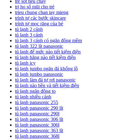
trẻ sốt tiêu chảy
trị ho sổ mũi cho trẻ
trieu chung chan tay mieng
trình tự các bước skincare
trình tự mọc răng của bé
tủ lạnh 2 cánh
tủ lạnh 3 cánh
tủ lạnh 3 cánh có ngăn đông mềm
tủ lạnh 322 lít panasonic
tủ lạnh để mức nào tiết kiệm điện
tủ lạnh hãng nào tiết kiệm điện
tủ lạnh icy
tủ lạnh jumbo ngăn đá khổng lồ
tủ lạnh jumbo panasonic
tủ lạnh làm đá tự rơi panasonic
tủ lạnh nào bền và tiết kiệm điện
tủ lạnh ngăn đông to
tủ lạnh nhiều cánh
tủ lạnh panasonic 255
tủ lạnh panasonic 290 lít
tủ lạnh panasonic 290l
tủ lạnh panasonic 306 lít
tủ lạnh panasonic 306l
tủ lạnh panasonic 363 lít
tủ lạnh panasonic 368l