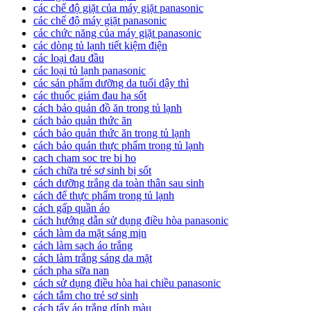
các chế độ giặt của máy giặt panasonic
các chế độ máy giặt panasonic
các chức năng của máy giặt panasonic
các dòng tủ lạnh tiết kiệm điện
các loại đau đầu
các loại tủ lạnh panasonic
các sản phẩm dưỡng da tuổi dậy thì
các thuốc giảm đau hạ sốt
cách bảo quản đồ ăn trong tủ lạnh
cách bảo quản thức ăn
cách bảo quản thức ăn trong tủ lạnh
cách bảo quản thực phẩm trong tủ lạnh
cach cham soc tre bi ho
cách chữa trẻ sơ sinh bị sốt
cách dưỡng trắng da toàn thân sau sinh
cách để thực phẩm trong tủ lạnh
cách gấp quần áo
cách hướng dẫn sử dụng điều hòa panasonic
cách làm da mặt sáng mịn
cách làm sạch áo trắng
cách làm trắng sáng da mặt
cách pha sữa nan
cách sử dụng điều hòa hai chiều panasonic
cách tắm cho trẻ sơ sinh
cách tẩy áo trắng dính màu