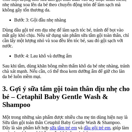
nhẹ nhàng xoa lên da bé theo chuyển động tròn để làm sạch mà
không gây tổn thương da.
Bước 3: Gội đầu nhẹ nhàng
Dùng dầu gội trẻ em dịu nhẹ để làm sạch tóc bé, tránh để bọt vào
mắt gây khó chịu. Nếu sử dụng sản phẩm sữa tắm gội toàn thân, chỉ
cần lấy một lượng nhỏ và xoa đều lên tóc bé, sau đó gội sạch với
nước.
Bước 4: Lau khô và dưỡng ẩm
Sau khi tắm, dùng khăn bông mềm thấm khô da bé nhẹ nhàng, tránh
chà xát mạnh. Nếu cần, có thể thoa kem dưỡng ẩm để giữ cho làn
da bé luôn mềm mại.
3. Gợi ý sữa tắm gội toàn thân dịu nhẹ cho
bé – Cetaphil Baby Gentle Wash &
Shampoo
Một trong những sản phẩm được nhiều cha mẹ tin dùng hiện nay là
Sữa tắm gội toàn thân Cetaphil Baby Gentle Wash & Shampoo.
Đây là sản phẩm kết hợp
sữa tắm trẻ em
và
dầu gội trẻ em
, giúp làm