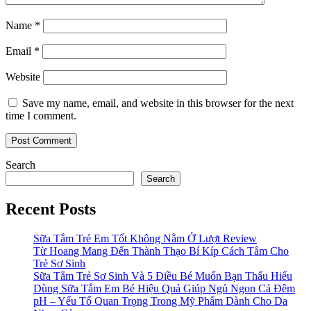
Name
*
Email
*
Website
Save my name, email, and website in this browser for the next
time I comment.
Search
Search
Recent Posts
Sữa Tắm Trẻ Em Tốt Không Nằm Ở Lượt Review
Từ Hoang Mang Đến Thành Thạo Bí Kíp Cách Tắm Cho
Trẻ Sơ Sinh
Sữa Tắm Trẻ Sơ Sinh Và 5 Điều Bé Muốn Bạn Thấu Hiểu
Dùng Sữa Tắm Em Bé Hiệu Quả Giúp Ngủ Ngon Cả Đêm
pH – Yếu Tố Quan Trọng Trong Mỹ Phẩm Dành Cho Da