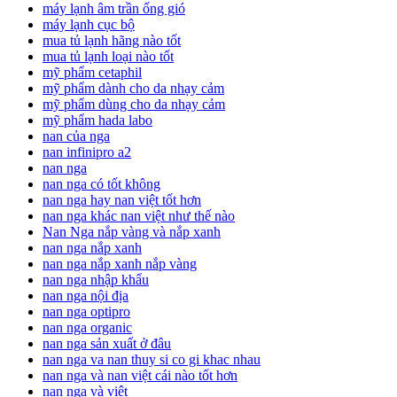
máy lạnh âm trần ống gió
máy lạnh cục bộ
mua tủ lạnh hãng nào tốt
mua tủ lạnh loại nào tốt
mỹ phẩm cetaphil
mỹ phẩm dành cho da nhạy cảm
mỹ phẩm dùng cho da nhạy cảm
mỹ phẩm hada labo
nan của nga
nan infinipro a2
nan nga
nan nga có tốt không
nan nga hay nan việt tốt hơn
nan nga khác nan việt như thế nào
Nan Nga nắp vàng và nắp xanh
nan nga nắp xanh
nan nga nắp xanh nắp vàng
nan nga nhập khẩu
nan nga nội địa
nan nga optipro
nan nga organic
nan nga sản xuất ở đâu
nan nga va nan thuy si co gi khac nhau
nan nga và nan việt cái nào tốt hơn
nan nga và việt