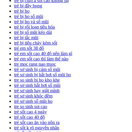
trẻ bị cúm a sốt cao không hạ
trẻ bị đầy bụng
trẻ bị ho
trẻ bị ho sổ mũi
trẻ bị ho và sổ mũi
trẻ bị rối loạn tiêu hóa
trẻ bị sổ mũi kéo dài
trẻ bị tắc mũi
trẻ bị tiêu chảy kèm sốt
trẻ em sốt 38 độ
trẻ em sốt cao 40 độ nên làm gì
trẻ em sốt cao thì làm thế nào
tre moc rang nao truoc
trẻ sơ sinh bị cảm sổ mũi
trẻ sơ sinh bị hắt hơi sổ mũi ho
tre so sinh bi ho kho khe
trẻ sơ sinh hắt hơi sổ mũi
trẻ sơ sinh hay giật mình
trẻ sơ sinh khóc đêm
trẻ sơ sinh sổ mũi ho
tre so sinh sot cao
trẻ sốt cao 4 ngày
trẻ sốt cao 40 độ
trẻ sốt cao ăn vào nôn ra
trẻ sốt k rõ nguyên nhân