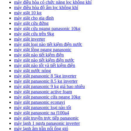
máy điều hòa có chức năng lọc không khí
máy điều hòa độ ẩm lọc không khí
máy giặt 10 kg
máy giặt cho gia đình
máy giặt cửa đứng
máy giặt cửa ngang panasonic 10kg
máy giặt cửa trên 9kg
máy giặt inverter
máy giặt loại nào tiết kiệm điện nước
máy giặt lồng ngang panasonic
máy giặt nào tiết kiệm điện
máy giặt nào tiết kiệm điện nước
máy giặt nào tốt và tiết kiệm điện
máy giặt nước nóng
máy giặt panasonic 8 5kg inverter
máy giặt panasonic 8.5 kg inverter
máy giặt panasonic 9 kg giá bao nhiêu
máy giặt panasonic active foam
máy giặt panasonic cửa ngang 10kg
máy giặt panasonic econavi
máy giặt panasonic loại nào tốt
máy giặt panasonic na f100a4
máy giặt truyền trực tiếp panasonic
máy lạnh 1 ngựa panasonic inverter
máy lạnh âm trần nối ống gió