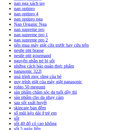
nan nga xách tay
nan optipro
nan optipro 4
nan optipro nga
Nan Organic Nga
nan supreme pro
nan supreme pro 1
nan supreme pro 2
nên mua máy giặt cửa trước hay cửa trên
nestle ptit brasse
nestle ptit gourmand
nguyên nhân trẻ bị sốt
những cách bảo quản thực phẩm
panasonic 322l
quá trình mọc răng của bé
quy trình giặt của máy giặt panasonic
rohto 50 megumi
sản phẩm chăm sóc da tuổi dậy thì
sản phẩm cho da nhạy cảm
sau sốt xuất huyết
skincare ban đêm
sổ mũi kéo dài ở trẻ em
sốt
sốt 40 độ có cao không
sốt 5 ngày liền