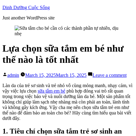
Skip
Dinh Dưỡng Cuộc Sống
to
Just another WordPress site
content
Lựa chọn sữa tắm em bé như
thế nào là tốt nhất
Posted
on
admin
March 15, 2025
March 15, 2025
Leave a comment
by
Lựa
chọn
Làn da của trẻ sơ sinh và trẻ nhỏ vô cùng mỏng manh, nhạy cảm, vì
sữa
vậy việc lựa chọn
sữa tắm em bé
phù hợp đóng vai trò rất quan
tắm
trọng trong việc bảo vệ và nuôi dưỡng làn da bé. Một sản phẩm tốt
em
không chỉ giúp làm sạch nhẹ nhàng mà còn phải an toàn, lành tính
bé
và không gây kích ứng. Vậy cha mẹ nên chọn sữa tắm trẻ em như
như
thế nào để đảm bảo an toàn cho bé? Hãy cùng tìm hiểu qua bài viết
thế
dưới đây.
nào
là
1. Tiêu chí chọn sữa tắm trẻ sơ sinh an
tốt