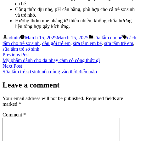
da bé.
Công thức dịu nhẹ, pH cân bằng, phù hợp cho cả trẻ sơ sinh
và trẻ nhỏ.
Hương thơm nhẹ nhàng từ thiên nhiên, không chứa hương
liệu tổng hợp gây kích ứng.
Posted
Posted
Tags:
admin
March 15, 2025
March 15, 2025
sữa tắm em bé
cách
by
in
tắm cho trẻ sơ sinh
,
dầu gội trẻ em
,
sữa tắm em bé
,
sữa tắm trẻ em
,
sữa tắm trẻ sơ sinh
Post
Previous
Previous Post
post:
Mỹ phẩm dành cho da nhạy cảm có công thức gì
navigation
Next
Next Post
post:
Sữa tắm trẻ sơ sinh nên dùng vào thời điểm nào
Leave a comment
Your email address will not be published.
Required fields are
marked
*
Comment
*