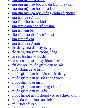
sữa rửa mặt tạo bọt cho da khô nhạy cảm
sữa rửa mặt tạo bọt hada labo
sữa rửa mặt tạo bọt không chứa xà phòng
sữa tắm bé sơ sinh
sữa tắm cho bé da khô
sữa tắm dành cho trẻ sơ sinh
sữa tắm em bé
sữa tắm nào tốt cho trẻ sơ sinh
sữa tắm trẻ em
sữa tắm trẻ sơ sinh
tác dụng của dầu tẩy trang
tác dụng của kem chống nắng
tại sao trẻ hay khóc đêm
tai sao tre so sinh hay khoc dem
tên các loại thuốc giảm đau hạ sốt
thực phẩm để tủ lạnh
thuốc giảm đau bao lâu có tác dụng
thuốc giảm đau hạ sốt kháng viêm
thuốc giảm đau mạnh
thuốc giảm đau mọc răng cho bé
thuốc giảm đau vai gáy
thuốc hạ sốt uống chung với sữa được không
trang da toan than sau sinh
trẻ 3 tuổi sốt cao