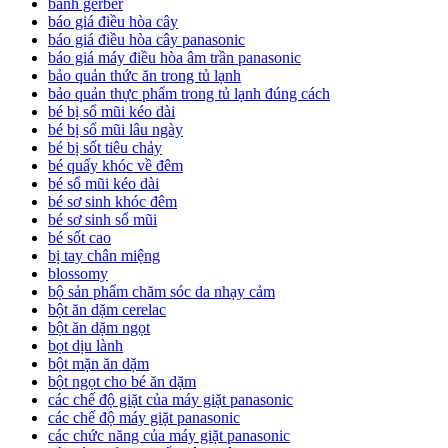
bánh gerber
báo giá điều hòa cây
báo giá điều hòa cây panasonic
báo giá máy điều hòa âm trần panasonic
bảo quản thức ăn trong tủ lạnh
bảo quản thực phẩm trong tủ lạnh đúng cách
bé bị sổ mũi kéo dài
bé bị sổ mũi lâu ngày
bé bị sốt tiêu chảy
bé quấy khóc về đêm
bé sổ mũi kéo dài
bé sơ sinh khóc đêm
bé sơ sinh sổ mũi
bé sốt cao
bị tay chân miệng
blossomy
bộ sản phẩm chăm sóc da nhạy cảm
bột ăn dặm cerelac
bột ăn dặm ngọt
bọt dịu lành
bột mặn ăn dặm
bột ngọt cho bé ăn dặm
các chế độ giặt của máy giặt panasonic
các chế độ máy giặt panasonic
các chức năng của máy giặt panasonic