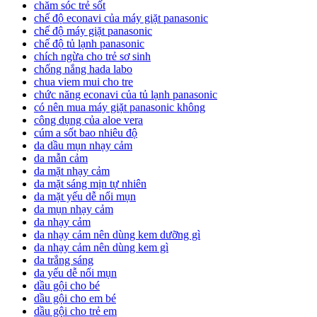
chăm sóc trẻ sốt
chế độ econavi của máy giặt panasonic
chế độ máy giặt panasonic
chế độ tủ lạnh panasonic
chích ngừa cho trẻ sơ sinh
chống nắng hada labo
chua viem mui cho tre
chức năng econavi của tủ lạnh panasonic
có nên mua máy giặt panasonic không
công dụng của aloe vera
cúm a sốt bao nhiêu độ
da dầu mụn nhạy cảm
da mẫn cảm
da mặt nhạy cảm
da mặt sáng mịn tự nhiên
da mặt yếu dễ nổi mụn
da mụn nhạy cảm
da nhạy cảm
da nhạy cảm nên dùng kem dưỡng gì
da nhạy cảm nên dùng kem gì
da trắng sáng
da yếu dễ nổi mụn
dầu gội cho bé
dầu gội cho em bé
dầu gội cho trẻ em