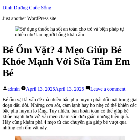
Skip
Dinh Dưỡng Cuộc Sống
to
Just another WordPress site
content
Bé Ốm Vặt? 4 Mẹo Giúp Bé
Khỏe Mạnh Với Sữa Tắm Em
Bé
Posted
on
admin
April 13, 2025
April 13, 2025
Leave a comment
by
Bé
Ốm
Bé ốm vặt là vấn đề mà nhiều bậc phụ huynh phải đối mặt trong giai
Vặt?
đoạn đầu đời. Những cơn sốt, cảm lạnh hay ho nhẹ có thể khiến các
4
bậc phụ huynh lo lắng. Tuy nhiên, bạn hoàn toàn có thể giúp bé
Mẹo
khỏe mạnh hơn với vài mẹo chăm sóc đơn giản nhưng hiệu quả.
Giúp
Hãy cùng khám phá 4 mẹo từ các chuyên gia giúp bé vượt qua
Bé
những cơn ốm vặt này.
Khỏe
Mạnh