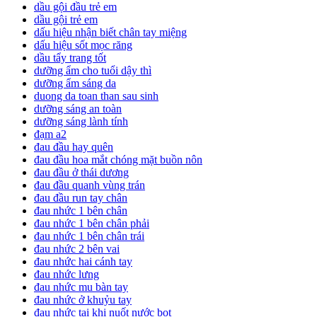
dầu gội đầu trẻ em
dầu gội trẻ em
dấu hiệu nhận biết chân tay miệng
dấu hiệu sốt mọc răng
dầu tẩy trang tốt
dưỡng ẩm cho tuổi dậy thì
dưỡng ẩm sáng da
duong da toan than sau sinh
dưỡng sáng an toàn
dưỡng sáng lành tính
đạm a2
đau đầu hay quên
đau đầu hoa mắt chóng mặt buồn nôn
đau đầu ở thái dương
đau đầu quanh vùng trán
đau đầu run tay chân
đau nhức 1 bên chân
đau nhức 1 bên chân phải
đau nhức 1 bên chân trái
đau nhức 2 bên vai
đau nhức hai cánh tay
đau nhức lưng
đau nhức mu bàn tay
đau nhức ở khuỷu tay
đau nhức tai khi nuốt nước bọt