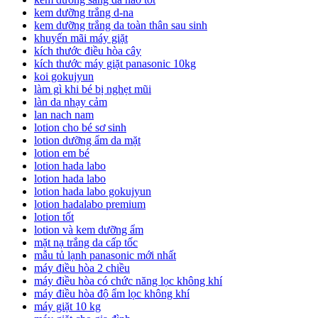
kem dưỡng trắng d-na
kem dưỡng trắng da toàn thân sau sinh
khuyến mãi máy giặt
kích thước điều hòa cây
kích thước máy giặt panasonic 10kg
koi gokujyun
làm gì khi bé bị nghẹt mũi
làn da nhạy cảm
lan nach nam
lotion cho bé sơ sinh
lotion dưỡng ẩm da mặt
lotion em bé
lotion hada labo
lotion hada labo
lotion hada labo gokujyun
lotion hadalabo premium
lotion tốt
lotion và kem dưỡng ẩm
mặt nạ trắng da cấp tốc
mẫu tủ lạnh panasonic mới nhất
máy điều hòa 2 chiều
máy điều hòa có chức năng lọc không khí
máy điều hòa độ ẩm lọc không khí
máy giặt 10 kg