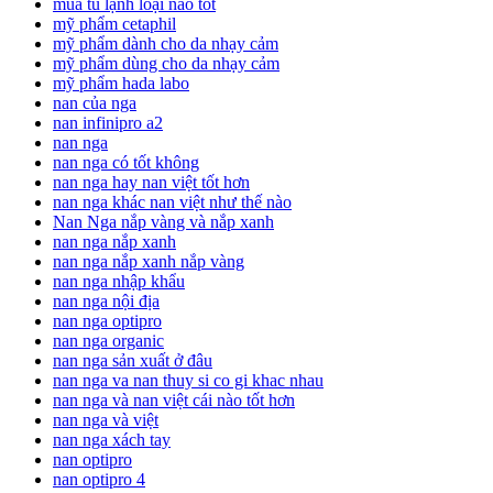
mua tủ lạnh loại nào tốt
mỹ phẩm cetaphil
mỹ phẩm dành cho da nhạy cảm
mỹ phẩm dùng cho da nhạy cảm
mỹ phẩm hada labo
nan của nga
nan infinipro a2
nan nga
nan nga có tốt không
nan nga hay nan việt tốt hơn
nan nga khác nan việt như thế nào
Nan Nga nắp vàng và nắp xanh
nan nga nắp xanh
nan nga nắp xanh nắp vàng
nan nga nhập khẩu
nan nga nội địa
nan nga optipro
nan nga organic
nan nga sản xuất ở đâu
nan nga va nan thuy si co gi khac nhau
nan nga và nan việt cái nào tốt hơn
nan nga và việt
nan nga xách tay
nan optipro
nan optipro 4