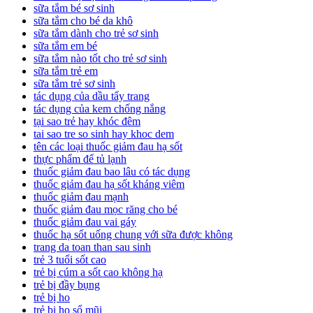
sữa tắm bé sơ sinh
sữa tắm cho bé da khô
sữa tắm dành cho trẻ sơ sinh
sữa tắm em bé
sữa tắm nào tốt cho trẻ sơ sinh
sữa tắm trẻ em
sữa tắm trẻ sơ sinh
tác dụng của dầu tẩy trang
tác dụng của kem chống nắng
tại sao trẻ hay khóc đêm
tai sao tre so sinh hay khoc dem
tên các loại thuốc giảm đau hạ sốt
thực phẩm để tủ lạnh
thuốc giảm đau bao lâu có tác dụng
thuốc giảm đau hạ sốt kháng viêm
thuốc giảm đau mạnh
thuốc giảm đau mọc răng cho bé
thuốc giảm đau vai gáy
thuốc hạ sốt uống chung với sữa được không
trang da toan than sau sinh
trẻ 3 tuổi sốt cao
trẻ bị cúm a sốt cao không hạ
trẻ bị đầy bụng
trẻ bị ho
trẻ bị ho sổ mũi