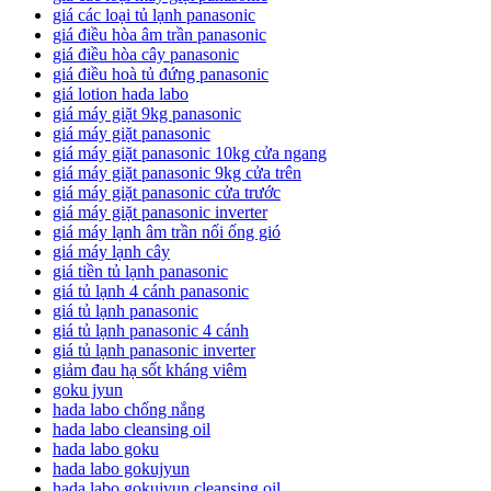
giá các loại tủ lạnh panasonic
giá điều hòa âm trần panasonic
giá điều hòa cây panasonic
giá điều hoà tủ đứng panasonic
giá lotion hada labo
giá máy giặt 9kg panasonic
giá máy giặt panasonic
giá máy giặt panasonic 10kg cửa ngang
giá máy giặt panasonic 9kg cửa trên
giá máy giặt panasonic cửa trước
giá máy giặt panasonic inverter
giá máy lạnh âm trần nối ống gió
giá máy lạnh cây
giá tiền tủ lạnh panasonic
giá tủ lạnh 4 cánh panasonic
giá tủ lạnh panasonic
giá tủ lạnh panasonic 4 cánh
giá tủ lạnh panasonic inverter
giảm đau hạ sốt kháng viêm
goku jyun
hada labo chống nắng
hada labo cleansing oil
hada labo goku
hada labo gokujyun
hada labo gokujyun cleansing oil