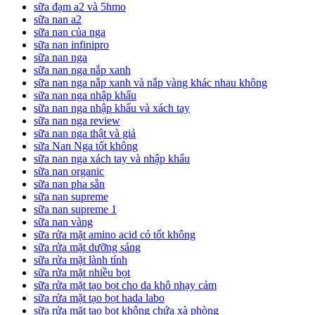
sữa đạm a2 và 5hmo
sữa nan a2
sữa nan của nga
sữa nan infinipro
sữa nan nga
sữa nan nga nắp xanh
sữa nan nga nắp xanh và nắp vàng khác nhau không
sữa nan nga nhập khẩu
sữa nan nga nhập khẩu và xách tay
sữa nan nga review
sữa nan nga thật và giả
sữa Nan Nga tốt không
sữa nan nga xách tay và nhập khẩu
sữa nan organic
sữa nan pha sẵn
sữa nan supreme
sữa nan supreme 1
sữa nan vàng
sữa rửa mặt amino acid có tốt không
sữa rửa mặt dưỡng sáng
sữa rửa mặt lành tính
sữa rửa mặt nhiều bọt
sữa rửa mặt tạo bọt cho da khô nhạy cảm
sữa rửa mặt tạo bọt hada labo
sữa rửa mặt tạo bọt không chứa xà phòng