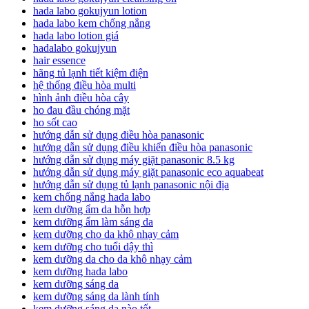
hada labo gokujyun lotion
hada labo kem chống nắng
hada labo lotion giá
hadalabo gokujyun
hair essence
hãng tủ lạnh tiết kiệm điện
hệ thống điều hòa multi
hình ảnh điều hòa cây
ho đau đầu chóng mặt
ho sốt cao
hướng dẫn sử dụng điều hòa panasonic
hướng dẫn sử dụng điều khiển điều hòa panasonic
hướng dẫn sử dụng máy giặt panasonic 8.5 kg
hướng dẫn sử dụng máy giặt panasonic eco aquabeat
hướng dẫn sử dụng tủ lạnh panasonic nội địa
kem chống nắng hada labo
kem dưỡng ẩm da hỗn hợp
kem dưỡng ẩm làm sáng da
kem dưỡng cho da khô nhạy cảm
kem dưỡng cho tuổi dậy thì
kem dưỡng da cho da khô nhạy cảm
kem dưỡng hada labo
kem dưỡng sáng da
kem dưỡng sáng da lành tính
kem dưỡng sáng da nào tốt