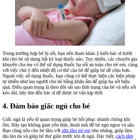
Trong trường hợp bé bị sốt, bạn nên tham khảo ý kiến bác sĩ trước
khi cho bé sử dụng bất kỳ loại thuốc nào. Tuy nhiên, các chuyên gia
khuyên cha mẹ có thể sử dụng thuốc hạ sốt an toàn cho trẻ em, cùng
với việc chú ý đến nhiệt độ cơ thể của bé để giúp bé dễ chịu hơn.
Ngoài việc sử dụng thuốc, bạn cũng có thể thực hiện các biện pháp
tự nhiên như lau người cho bé bằng khăn ấm để giúp hạ sốt hiệu
quả. Điều quan trọng là theo dõi sát sao tình trạng của bé và nếu sốt
kéo dài, hãy tìm đến bác sĩ để được tư vấn kịp thời.
4. Đảm bảo giấc ngủ cho bé
Giấc ngủ là yếu tố quan trọng giúp bé hồi phục nhanh chóng khi
ốm. Hãy tạo không gian yên tĩnh, thoải mái để bé ngủ ngon và sâu.
Bạn cũng nên cho bé tắm với
sữa tắm trẻ em
nhẹ nhàng, giúp làm
dịu làn da và giúp bé thư giãn trước khi đi ngủ. Đặc biệt,
cách tắm