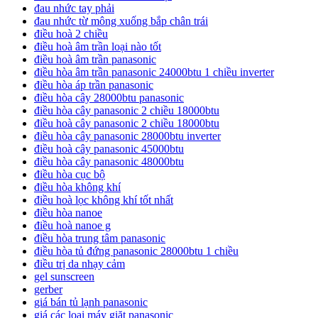
đau nhức tay phải
đau nhức từ mông xuống bắp chân trái
điều hoà 2 chiều
điều hoà âm trần loại nào tốt
điều hoà âm trần panasonic
điều hòa âm trần panasonic 24000btu 1 chiều inverter
điều hòa áp trần panasonic
điều hòa cây 28000btu panasonic
điều hòa cây panasonic 2 chiều 18000btu
điều hoà cây panasonic 2 chiều 18000btu
điều hòa cây panasonic 28000btu inverter
điều hoà cây panasonic 45000btu
điều hòa cây panasonic 48000btu
điều hòa cục bộ
điều hòa không khí
điều hoà lọc không khí tốt nhất
điều hòa nanoe
điều hoà nanoe g
điều hòa trung tâm panasonic
điều hòa tủ đứng panasonic 28000btu 1 chiều
điều trị da nhạy cảm
gel sunscreen
gerber
giá bán tủ lạnh panasonic
giá các loại máy giặt panasonic