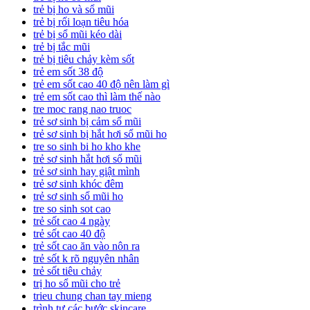
trẻ bị ho và sổ mũi
trẻ bị rối loạn tiêu hóa
trẻ bị sổ mũi kéo dài
trẻ bị tắc mũi
trẻ bị tiêu chảy kèm sốt
trẻ em sốt 38 độ
trẻ em sốt cao 40 độ nên làm gì
trẻ em sốt cao thì làm thế nào
tre moc rang nao truoc
trẻ sơ sinh bị cảm sổ mũi
trẻ sơ sinh bị hắt hơi sổ mũi ho
tre so sinh bi ho kho khe
trẻ sơ sinh hắt hơi sổ mũi
trẻ sơ sinh hay giật mình
trẻ sơ sinh khóc đêm
trẻ sơ sinh sổ mũi ho
tre so sinh sot cao
trẻ sốt cao 4 ngày
trẻ sốt cao 40 độ
trẻ sốt cao ăn vào nôn ra
trẻ sốt k rõ nguyên nhân
trẻ sốt tiêu chảy
trị ho sổ mũi cho trẻ
trieu chung chan tay mieng
trình tự các bước skincare