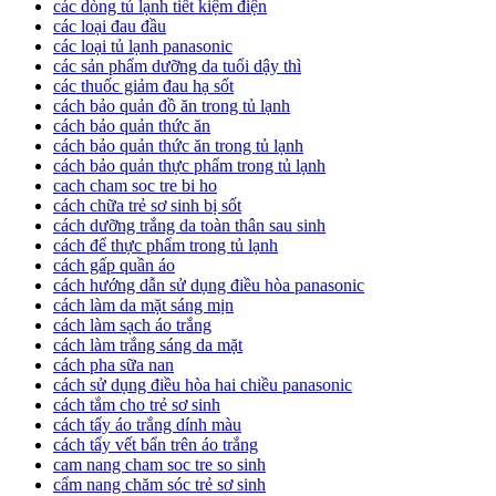
các dòng tủ lạnh tiết kiệm điện
các loại đau đầu
các loại tủ lạnh panasonic
các sản phẩm dưỡng da tuổi dậy thì
các thuốc giảm đau hạ sốt
cách bảo quản đồ ăn trong tủ lạnh
cách bảo quản thức ăn
cách bảo quản thức ăn trong tủ lạnh
cách bảo quản thực phẩm trong tủ lạnh
cach cham soc tre bi ho
cách chữa trẻ sơ sinh bị sốt
cách dưỡng trắng da toàn thân sau sinh
cách để thực phẩm trong tủ lạnh
cách gấp quần áo
cách hướng dẫn sử dụng điều hòa panasonic
cách làm da mặt sáng mịn
cách làm sạch áo trắng
cách làm trắng sáng da mặt
cách pha sữa nan
cách sử dụng điều hòa hai chiều panasonic
cách tắm cho trẻ sơ sinh
cách tẩy áo trắng dính màu
cách tẩy vết bẩn trên áo trắng
cam nang cham soc tre so sinh
cẩm nang chăm sóc trẻ sơ sinh