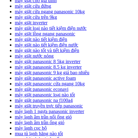
máy giặt cho gia đình
máy giặt cửa đứng
máy giặt cửa ngang panasonic 10kg
máy giặt cửa trên 9kg
máy giặt inverter
máy giặt loại nào tiết kiệm điện nước
máy giặt lồng ngang panasonic
máy giặt nào tiết kiệm điện
máy giặt nào tiết kiệm điện nước
máy giặt nào tốt và tiết kiệm điện
máy giặt nước nóng
máy giặt panasonic 8 5kg inverter
máy giặt panasonic 8.5 kg inverter
máy giặt panasonic 9 kg giá bao nhiêu
máy giặt panasonic active foam
máy giặt panasonic cửa ngang 10kg
máy giặt panasonic econavi
máy giặt panasonic loại nào tốt
máy giặt panasonic na f100a4
máy giặt truyền trực tiếp panasonic
máy lạnh 1 ngựa panasonic inverter
máy lạnh âm trần nối ống gió
máy lạnh âm trần ống gió
máy lạnh cục bộ
mua tủ lạnh hãng nào tốt