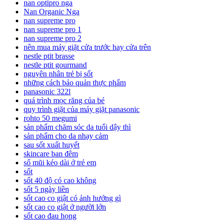
nan optipro nga
Nan Organic Nga
nan supreme pro
nan supreme pro 1
nan supreme pro 2
nên mua máy giặt cửa trước hay cửa trên
nestle ptit brasse
nestle ptit gourmand
nguyên nhân trẻ bị sốt
những cách bảo quản thực phẩm
panasonic 322l
quá trình mọc răng của bé
quy trình giặt của máy giặt panasonic
rohto 50 megumi
sản phẩm chăm sóc da tuổi dậy thì
sản phẩm cho da nhạy cảm
sau sốt xuất huyết
skincare ban đêm
sổ mũi kéo dài ở trẻ em
sốt
sốt 40 độ có cao không
sốt 5 ngày liền
sốt cao co giật có ảnh hưởng gì
sốt cao co giật ở người lớn
sốt cao đau họng