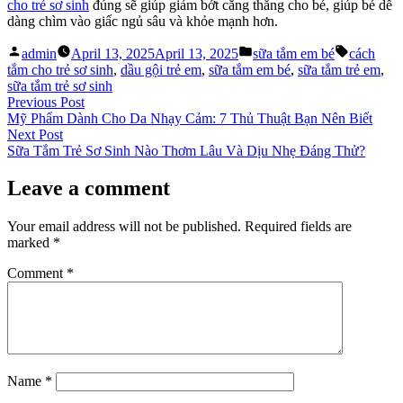
cho trẻ sơ sinh
đúng sẽ giúp giảm bớt căng thẳng cho bé, giúp bé dễ
dàng chìm vào giấc ngủ sâu và khỏe mạnh hơn.
Posted
Posted
Tags:
admin
April 13, 2025
April 13, 2025
sữa tắm em bé
cách
by
in
tắm cho trẻ sơ sinh
,
dầu gội trẻ em
,
sữa tắm em bé
,
sữa tắm trẻ em
,
sữa tắm trẻ sơ sinh
Post
Previous
Previous Post
post:
Mỹ Phẩm Dành Cho Da Nhạy Cảm: 7 Thủ Thuật Bạn Nên Biết
navigation
Next
Next Post
post:
Sữa Tắm Trẻ Sơ Sinh Nào Thơm Lâu Và Dịu Nhẹ Đáng Thử?
Leave a comment
Your email address will not be published.
Required fields are
marked
*
Comment
*
Name
*