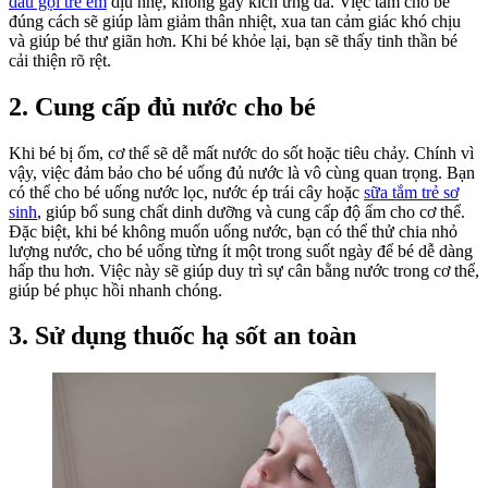
dầu gội trẻ em
dịu nhẹ, không gây kích ứng da. Việc tắm cho bé
đúng cách sẽ giúp làm giảm thân nhiệt, xua tan cảm giác khó chịu
và giúp bé thư giãn hơn. Khi bé khỏe lại, bạn sẽ thấy tinh thần bé
cải thiện rõ rệt.
2. Cung cấp đủ nước cho bé
Khi bé bị ốm, cơ thể sẽ dễ mất nước do sốt hoặc tiêu chảy. Chính vì
vậy, việc đảm bảo cho bé uống đủ nước là vô cùng quan trọng. Bạn
có thể cho bé uống nước lọc, nước ép trái cây hoặc
sữa tắm trẻ sơ
sinh
, giúp bổ sung chất dinh dưỡng và cung cấp độ ẩm cho cơ thể.
Đặc biệt, khi bé không muốn uống nước, bạn có thể thử chia nhỏ
lượng nước, cho bé uống từng ít một trong suốt ngày để bé dễ dàng
hấp thu hơn. Việc này sẽ giúp duy trì sự cân bằng nước trong cơ thể,
giúp bé phục hồi nhanh chóng.
3. Sử dụng thuốc hạ sốt an toàn