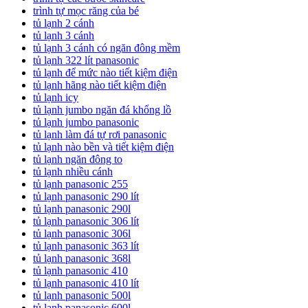
trình tự mọc răng của bé
tủ lạnh 2 cánh
tủ lạnh 3 cánh
tủ lạnh 3 cánh có ngăn đông mềm
tủ lạnh 322 lít panasonic
tủ lạnh để mức nào tiết kiệm điện
tủ lạnh hãng nào tiết kiệm điện
tủ lạnh icy
tủ lạnh jumbo ngăn đá khổng lồ
tủ lạnh jumbo panasonic
tủ lạnh làm đá tự rơi panasonic
tủ lạnh nào bền và tiết kiệm điện
tủ lạnh ngăn đông to
tủ lạnh nhiều cánh
tủ lạnh panasonic 255
tủ lạnh panasonic 290 lít
tủ lạnh panasonic 290l
tủ lạnh panasonic 306 lít
tủ lạnh panasonic 306l
tủ lạnh panasonic 363 lít
tủ lạnh panasonic 368l
tủ lạnh panasonic 410
tủ lạnh panasonic 410 lít
tủ lạnh panasonic 500l
tủ lạnh panasonic 600l