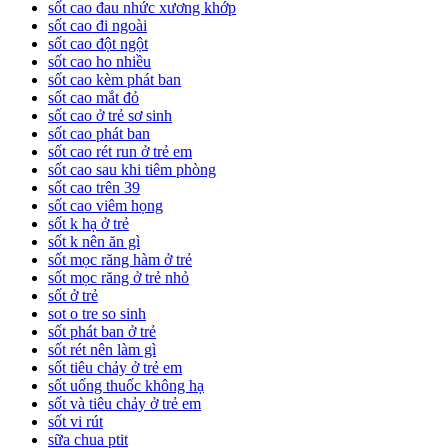
sốt cao đau nhức xương khớp
sốt cao đi ngoài
sốt cao đột ngột
sốt cao ho nhiều
sốt cao kèm phát ban
sốt cao mắt đỏ
sốt cao ở trẻ sơ sinh
sốt cao phát ban
sốt cao rét run ở trẻ em
sốt cao sau khi tiêm phòng
sốt cao trên 39
sốt cao viêm họng
sốt k hạ ở trẻ
sốt k nên ăn gì
sốt mọc răng hàm ở trẻ
sốt mọc răng ở trẻ nhỏ
sốt ở trẻ
sot o tre so sinh
sốt phát ban ở trẻ
sốt rét nên làm gì
sốt tiêu chảy ở trẻ em
sốt uống thuốc không hạ
sốt và tiêu chảy ở trẻ em
sốt vi rút
sữa chua ptit