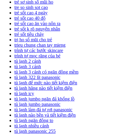
trẻ sơ sinh sổ mũi ho
tre so sinh sot cao
trẻ sốt cao 4 ngày
trẻ sốt cao 40 độ
trẻ sốt cao ăn vào nôn ra
trẻ sốt k rõ nguyên nhân
trẻ sốt tiêu chảy
trị ho sổ mũi cho trẻ
trieu chung chan tay mieng
trình tự các bước skincare
trình tự mọc răng của bé
tủ lạnh 2 cánh
tủ lạnh 3 cánh
tủ lạnh 3 cánh có ngăn đông mềm
tủ lạnh 322 lít panasonic
tủ lạnh để mức nào tiết kiệm điện
tủ lạnh hãng nào tiết kiệm điện
tủ lạnh icy
tủ lạnh jumbo ngăn đá khổng lồ
tủ lạnh jumbo panasonic
tủ lạnh làm đá tự rơi panasonic
tủ lạnh nào bền và tiết kiệm điện
tủ lạnh ngăn đông to
tủ lạnh nhiều cánh
tủ lạnh panasonic 255