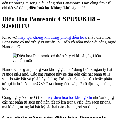
đến từ những thương hiệu hàng đầu Panasonic. Hãy cùng tìm hiểu
chi tiết về dòng
điều hoà lọc không khí
này nhé!
Điều Hòa Panasonic CSPU9UKH8 –
9.000BTU
Khác với
máy lọc không khí trong phòng điều hoà
, mẫu điều hòa
Panasonic có thể xử lý vi khuẩn, bụi bẩn và nấm mốc với công nghệ
Nanoe – G.
Nanoe-G sẽ giải phóng vào không gian sử dụng hơn 3 ngàn tỷ hạt
Nanoe siêu nhỏ. Các hạt Nanoe này sẽ tìm đến các hạt phân tử lạ
sau đó vây bắt và phá hủy chúng. Đối với các vi khuẩn hoặc phân
tử bụi to hơn Nanoe-G sẽ đưa chúng đến và giữ cố định tại màng
lọc.
Công nghệ Nanoe-G trên
máy điều hòa lọc không khí
nhờ sử dụng
các hạt phân tử siêu nhỏ nên rất có ích trong việc làm sạch phòng
mà không mang lại bất kỳ tác hại nào cho người sử dụng.
Các chức năng của điều hòa Panasonic