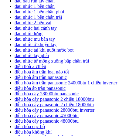
đau đầu run tay chân
đau nhức 1 bên chân
đau nhức 1 bên chân phải
đau nhức 1 bên chân trái
đau nhức 2 bên vai
đau nhức hai cánh tay
đau nhức lưng
đau nhức mu bàn tay
đau nhức ở khuỷu tay
đau nhức tai khi nuốt nước bọt
đau nhức tay phải
đau nhức từ mông xuống bắp chân trái
điều hoà 2 chiều
điều hoà âm trần loại nào tốt
điều hoà âm trần panasonic
điều hòa âm trần panasonic 24000btu 1 chiều inverter
điều hòa áp trần panasonic
điều hòa cây 28000btu panasonic
điều hòa cây panasonic 2 chiều 18000btu
điều hoà cây panasonic 2 chiều 18000btu
điều hòa cây panasonic 28000btu inverter
điều hoà cây panasonic 45000btu
điều hòa cây panasonic 48000btu
điều hòa cục bộ
điều hòa không khí