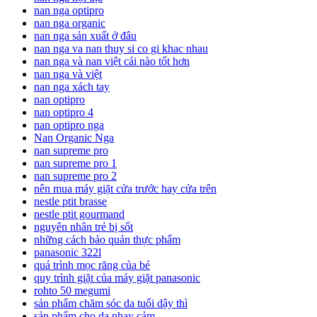
nan nga optipro
nan nga organic
nan nga sản xuất ở đâu
nan nga va nan thuy si co gi khac nhau
nan nga và nan việt cái nào tốt hơn
nan nga và việt
nan nga xách tay
nan optipro
nan optipro 4
nan optipro nga
Nan Organic Nga
nan supreme pro
nan supreme pro 1
nan supreme pro 2
nên mua máy giặt cửa trước hay cửa trên
nestle ptit brasse
nestle ptit gourmand
nguyên nhân trẻ bị sốt
những cách bảo quản thực phẩm
panasonic 322l
quá trình mọc răng của bé
quy trình giặt của máy giặt panasonic
rohto 50 megumi
sản phẩm chăm sóc da tuổi dậy thì
sản phẩm cho da nhạy cảm