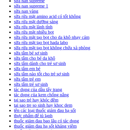
sữa nan supreme
sữa nan supreme 1
sữa nan vàng
sữa rửa mặt amino acid có tốt không
sữa rửa mặt dưỡng sáng
sữa rửa mặt lành tính
sữa rửa mặt nhiều bọt
sữa rửa mặt tạo bọt cho da khô nhạy cảm
sữa rửa mặt tạo bọt hada labo
sữa rửa mặt tạo bọt không chứa xà phòng
sữa tắm bé sơ sinh
sữa tắm cho bé da khô
sữa tắm dành cho trẻ sơ sinh
sữa tắm em bé
sữa tắm nào tốt cho trẻ sơ sinh
sữa tắm trẻ em
sữa tắm trẻ sơ sinh
tác dụng của dầu tẩy trang
tác dụng của kem chống nắng
tại sao trẻ hay khóc đêm
tai sao tre so sinh hay khoc dem
tên các loại thuốc giảm đau hạ sốt
thực phẩm để tủ lạnh
thuốc giảm đau bao lâu có tác dụng
thuốc giảm đau hạ sốt kháng viêm