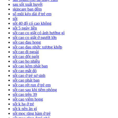
sau sốt xuất huyết
skincare ban đêm
sổ mũi kéo dài ở trẻ em
sốt
sốt 40 độ có cao không
sốt 5 ngày liền
sốt cao co giật có ảnh hưởng gì
sốt cao co giật ở người lớn
sốt cao đau họng
sốt cao đau nhức xương khớp
sốt cao đi ngoài
sốt cao đột ngột
sốt cao ho nhiều
sốt cao kèm phát ban
sốt cao mắt đỏ
sốt cao ở trẻ sơ sinh
sốt cao phát ban
sốt cao rét run ở trẻ em
sốt cao sau khi tiêm phòng
sốt cao trên 39
sốt cao viêm họng
sốt k hạ ở trẻ
sốt k nên ăn gì
sốt mọc răng hàm ở trẻ