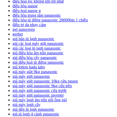
điều hoà lọc không khí tốt nhất
điều hòa nanoe
điều hoà nanoe g
điều hòa trung tâm panasonic
điều hòa tủ đứng panasonic 28000btu 1 chiều
điều trị da nhạy cảm
gel sunscreen
gerber
giá bán tủ lạnh panasonic
giá các loại máy giặt panasonic
giá các loại tủ lạnh panasonic
giá điều hòa âm trần panasonic
giá điều hòa cây panasonic
giá điều hoà tủ đứng panasonic
giá lotion hada labo
giá máy giặt 9kg panasonic
giá máy giặt panasonic
giá máy giặt panasonic 10kg cửa ngang
giá máy giặt panasonic 9kg cửa trên
giá máy giặt panasonic cửa trước
giá máy giặt panasonic inverter
giá máy lạnh âm trần nối ống gió
giá máy lạnh cây
giá tiền tủ lạnh panasonic
giá tủ lạnh 4 cánh panasonic