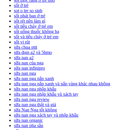
sốt mọc răng ở trẻ nhỏ
sốt ở trẻ
sot o tre so sinh
sốt phát ban ở trẻ
sốt rét nên làm gì
sốt tiêu chảy ở trẻ em
sốt uống thuốc không hạ
sốt và tiêu chảy ở trẻ em
sốt vi rút
sữa chua ptit
sữa đạm a2 và 5hmo
sữa nan a2
sữa nan của nga
sữa nan infinipro
sữa nan nga
sữa nan nga nắp xanh
sữa nan nga nắp xanh và nắp vàng khác nhau không
sữa nan nga nhập khẩu
sữa nan nga nhập khẩu và xách tay
sữa nan nga review
sữa nan nga thật và giả
sữa Nan Nga tốt không
sữa nan nga xách tay và nhập khẩu
sữa nan organic
sữa nan pha sẵn