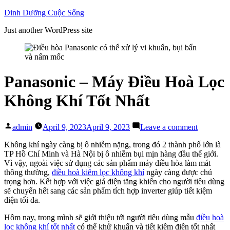
Skip
Dinh Dưỡng Cuộc Sống
to
Just another WordPress site
content
Panasonic – Máy Điều Hoà Lọc
Không Khí Tốt Nhất
Posted
on
admin
April 9, 2023
April 9, 2023
Leave a comment
by
Panasonic
–
Không khí ngày càng bị ô nhiễm nặng, trong đó 2 thành phố lớn là
Máy
TP Hồ Chí Minh và Hà Nội bị ô nhiễm bụi mịn hàng đầu thế giới.
Điều
Vì vậy, ngoài việc sử dụng các sản phẩm máy điều hòa làm mát
Hoà
thông thường,
điều hoà kiêm lọc không khí
ngày càng được chú
Lọc
trọng hơn. Kết hợp với việc giá điện tăng khiến cho người tiêu dùng
Không
sẽ chuyển hết sang các sản phẩm tích hợp inverter giúp tiết kiệm
Khí
điện tối đa.
Tốt
Hôm nay, trong mình sẽ giới thiệu tới người tiêu dùng mẫu
điều hoà
Nhất
lọc không khí tốt nhất
có thể khử khuẩn và tiết kiệm điện tốt nhất