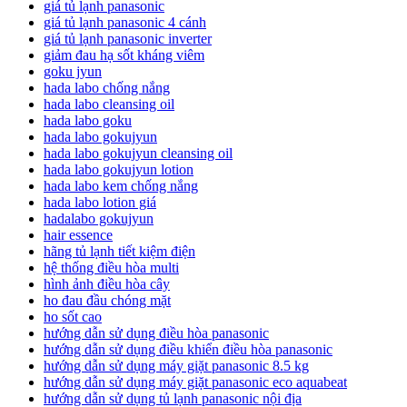
giá tủ lạnh panasonic
giá tủ lạnh panasonic 4 cánh
giá tủ lạnh panasonic inverter
giảm đau hạ sốt kháng viêm
goku jyun
hada labo chống nắng
hada labo cleansing oil
hada labo goku
hada labo gokujyun
hada labo gokujyun cleansing oil
hada labo gokujyun lotion
hada labo kem chống nắng
hada labo lotion giá
hadalabo gokujyun
hair essence
hãng tủ lạnh tiết kiệm điện
hệ thống điều hòa multi
hình ảnh điều hòa cây
ho đau đầu chóng mặt
ho sốt cao
hướng dẫn sử dụng điều hòa panasonic
hướng dẫn sử dụng điều khiển điều hòa panasonic
hướng dẫn sử dụng máy giặt panasonic 8.5 kg
hướng dẫn sử dụng máy giặt panasonic eco aquabeat
hướng dẫn sử dụng tủ lạnh panasonic nội địa