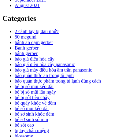
August 2021
Categories
2 cánh tay bị đau nhức
50 megumi
bánh ăn dặm gerber
Banh gerber
bánh gerber
báo giá điều hòa cây
báo giá điều hòa cây panasonic
báo giá máy điều hòa âm trần panasonic
bảo quản thức ăn trong tủ lạnh
bảo quản thực phẩm trong tủ lạnh đúng cách
bé bị sổ mũi kéo dài
bé bị sổ mũi lâu ngày
bé bị sốt tiêu chảy
bé quấy khóc về đêm
bé sổ mũi kéo dài
bé sơ sinh khóc đêm
bé sơ sinh sổ mũi
bé sốt cao
bị tay chân miệng
blossomy