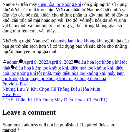
Nanoe-G trên máy
điều hòa lọc không khí
còn giúp người sử dụng
khử được các mùi khó chịu. Với các phân tử Nanoe-G siêu nhỏ va
đập vào các bề mặt, khiến cho những phân tử gây mùi hôi bị đẩy ra
khỏi cấu trúc bề mặt hoặc sợi vải. Do đó, vô hiệu hóa đa số vi sinh
vật bám dính và mùi hôi trên những vật bên trong không gian sử
dụng như rèm cửa, vải, giày, …
Nhờ công nghệ Nanoe-G của
máy lạnh lọc không khí
, ngôi nhà của
bạn sẽ trở nên sạch hơn và có tác dụng bảo vệ sức khỏe cho những
người thân yêu trong gia đình.
Posted
Posted
admin
April 9, 2023
April 9, 2023
điều hoà lọc không khí tốt
by
in
Tags:
nhất
điều hoà kiêm lọc không khí
,
điều hoà lọc không khí
,
điều
hoà lọc không khí tốt nhất
,
máy điều hòa lọc không khí
,
máy lạnh
lọc không khí
,
máy lọc không khí trong phòng điều hoà
Post
Previous
Previous Post
post:
Những Lưu Ý Khi Chọn Hệ Thống Điều Hòa Multi
navigation
Next
Next Post
post:
Các Sai Lầm Khi Sử Dụng Máy Điều Hòa 2 Chiều (P1)
Leave a comment
Your email address will not be published.
Required fields are
marked
*