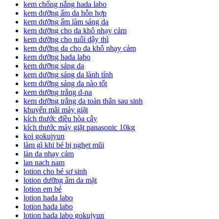
kem chống nắng hada labo
kem dưỡng ẩm da hỗn hợp
kem dưỡng ẩm làm sáng da
kem dưỡng cho da khô nhạy cảm
kem dưỡng cho tuổi dậy thì
kem dưỡng da cho da khô nhạy cảm
kem dưỡng hada labo
kem dưỡng sáng da
kem dưỡng sáng da lành tính
kem dưỡng sáng da nào tốt
kem dưỡng trắng d-na
kem dưỡng trắng da toàn thân sau sinh
khuyến mãi máy giặt
kích thước điều hòa cây
kích thước máy giặt panasonic 10kg
koi gokujyun
làm gì khi bé bị nghẹt mũi
làn da nhạy cảm
lan nach nam
lotion cho bé sơ sinh
lotion dưỡng ẩm da mặt
lotion em bé
lotion hada labo
lotion hada labo
lotion hada labo gokujyun