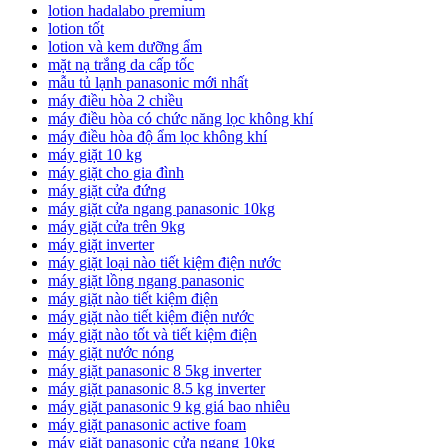
lotion hadalabo premium
lotion tốt
lotion và kem dưỡng ẩm
mặt nạ trắng da cấp tốc
mẫu tủ lạnh panasonic mới nhất
máy điều hòa 2 chiều
máy điều hòa có chức năng lọc không khí
máy điều hòa độ ẩm lọc không khí
máy giặt 10 kg
máy giặt cho gia đình
máy giặt cửa đứng
máy giặt cửa ngang panasonic 10kg
máy giặt cửa trên 9kg
máy giặt inverter
máy giặt loại nào tiết kiệm điện nước
máy giặt lồng ngang panasonic
máy giặt nào tiết kiệm điện
máy giặt nào tiết kiệm điện nước
máy giặt nào tốt và tiết kiệm điện
máy giặt nước nóng
máy giặt panasonic 8 5kg inverter
máy giặt panasonic 8.5 kg inverter
máy giặt panasonic 9 kg giá bao nhiêu
máy giặt panasonic active foam
máy giặt panasonic cửa ngang 10kg