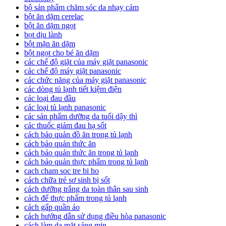
bộ sản phẩm chăm sóc da nhạy cảm
bột ăn dặm cerelac
bột ăn dặm ngọt
bọt dịu lành
bột mặn ăn dặm
bột ngọt cho bé ăn dặm
các chế độ giặt của máy giặt panasonic
các chế độ máy giặt panasonic
các chức năng của máy giặt panasonic
các dòng tủ lạnh tiết kiệm điện
các loại đau đầu
các loại tủ lạnh panasonic
các sản phẩm dưỡng da tuổi dậy thì
các thuốc giảm đau hạ sốt
cách bảo quản đồ ăn trong tủ lạnh
cách bảo quản thức ăn
cách bảo quản thức ăn trong tủ lạnh
cách bảo quản thực phẩm trong tủ lạnh
cach cham soc tre bi ho
cách chữa trẻ sơ sinh bị sốt
cách dưỡng trắng da toàn thân sau sinh
cách để thực phẩm trong tủ lạnh
cách gấp quần áo
cách hướng dẫn sử dụng điều hòa panasonic
cách làm da mặt sáng mịn