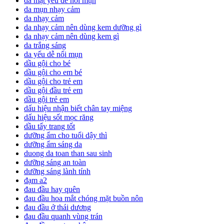
da mặt yếu dễ nổi mụn
da mụn nhạy cảm
da nhạy cảm
da nhạy cảm nên dùng kem dưỡng gì
da nhạy cảm nên dùng kem gì
da trắng sáng
da yếu dễ nổi mụn
dầu gội cho bé
dầu gội cho em bé
dầu gội cho trẻ em
dầu gội đầu trẻ em
dầu gội trẻ em
dấu hiệu nhận biết chân tay miệng
dấu hiệu sốt mọc răng
dầu tẩy trang tốt
dưỡng ẩm cho tuổi dậy thì
dưỡng ẩm sáng da
duong da toan than sau sinh
dưỡng sáng an toàn
dưỡng sáng lành tính
đạm a2
đau đầu hay quên
đau đầu hoa mắt chóng mặt buồn nôn
đau đầu ở thái dương
đau đầu quanh vùng trán