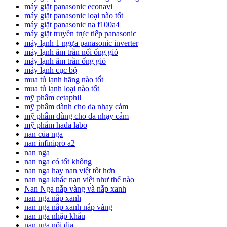
máy giặt panasonic econavi
máy giặt panasonic loại nào tốt
máy giặt panasonic na f100a4
máy giặt truyền trực tiếp panasonic
máy lạnh 1 ngựa panasonic inverter
máy lạnh âm trần nối ống gió
máy lạnh âm trần ống gió
máy lạnh cục bộ
mua tủ lạnh hãng nào tốt
mua tủ lạnh loại nào tốt
mỹ phẩm cetaphil
mỹ phẩm dành cho da nhạy cảm
mỹ phẩm dùng cho da nhạy cảm
mỹ phẩm hada labo
nan của nga
nan infinipro a2
nan nga
nan nga có tốt không
nan nga hay nan việt tốt hơn
nan nga khác nan việt như thế nào
Nan Nga nắp vàng và nắp xanh
nan nga nắp xanh
nan nga nắp xanh nắp vàng
nan nga nhập khẩu
nan nga nội địa