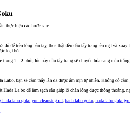
Goku
ần thực hiện các bước sau:
a đủ để trên lòng bàn tay, thoa thật đều dầu tẩy trang lên mặt và xoay
ợc loại bỏ.
e trong 1 – 2 phút, lúc này dầu tẩy trang sẽ chuyển hóa sang màu trắng
da Labo, bạn sẽ cảm thấy làn da được ẩm mịn tự nhiên. Không có cảm 
ặt Hada La bo để làm sạch sâu giúp lỗ chân lông được thông thoáng, 
g hada labo gokujyun cleansing oil
,
hada labo goku
,
hada labo gokujyun
n