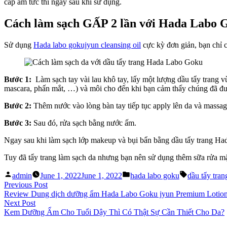
cấp ẩm tức thì ngay sau khi sử dụng.
Cách làm sạch GẤP 2 lần với Hada Labo 
Sử dụng
Hada labo gokujyun cleansing oil
cực kỳ đơn giản, bạn chỉ c
Bước 1:
Làm sạch tay vài lau khô tay, lấy một lượng dầu tẩy trang vừ
mascara, phấn mắt, …) và môi cho đến khi bạn cảm thấy chúng đã đư
Bước 2:
Thêm nước vào lòng bàn tay tiếp tục apply lên da và massag
Bước 3:
Sau đó, rửa sạch bằng nước ấm.
Ngay sau khi làm sạch lớp makeup và bụi bẩn bằng dầu tẩy trang Ha
Tuy đã tẩy trang làm sạch da nhưng bạn nên sử dụng thêm sữa rửa m
Posted
Posted
Tags:
admin
June 1, 2022
June 1, 2022
hada labo goku
dầu tẩy tran
by
in
Post
Previous
Previous Post
post:
Review Dung dịch dưỡng ẩm Hada Labo Goku jyun Premium Lotio
navigation
Next
Next Post
post:
Kem Dưỡng Ẩm Cho Tuổi Dậy Thì Có Thật Sự Cần Thiết Cho Da?