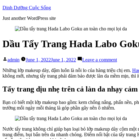
Skip
Dinh Dưỡng Cuộc Sống
to
Just another WordPress site
content
Dầu Tẩy Trang Hada Labo Gok
Posted
on
admin
June 1, 2022
June 1, 2022
Leave a comment
by
Dầu
Tẩy
Những lớp makeup dày, đậm luôn là nỗi lo của hàng triệu chị em.
Ha
Trang
không mới, nhưng tẩy trang phải đảm bảo được làn da mềm mịn, thì ít
Hada
Labo
Tẩy trang dịu nhẹ trên cả làn da nhạy cảm
Goku
“Cực
Bạn có biết một lớp makeup bao gồm: kem chống nắng, phấn nền, phấn
Đỉnh”
trường mỗi ngày mỗi tháng là góp phần gây nên ô nhiễm.
Tẩy
Mọi
Lớp
Makeup
Nước tẩy trang không chỉ giúp bạn loại bỏ lớp makeup dày cộm một n
trang điểm, bụi bẩn trên da nhanh chóng. Điểm nổi bật của tẩy tran