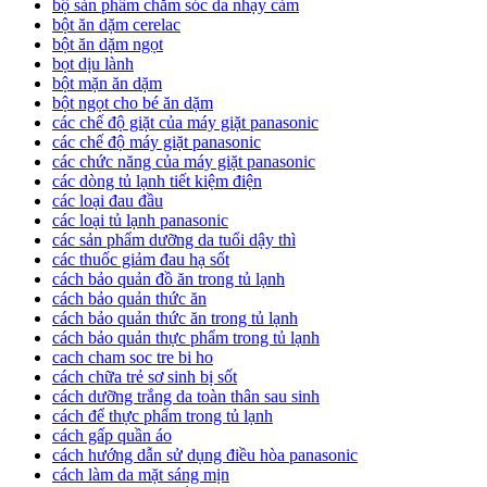
bộ sản phẩm chăm sóc da nhạy cảm
bột ăn dặm cerelac
bột ăn dặm ngọt
bọt dịu lành
bột mặn ăn dặm
bột ngọt cho bé ăn dặm
các chế độ giặt của máy giặt panasonic
các chế độ máy giặt panasonic
các chức năng của máy giặt panasonic
các dòng tủ lạnh tiết kiệm điện
các loại đau đầu
các loại tủ lạnh panasonic
các sản phẩm dưỡng da tuổi dậy thì
các thuốc giảm đau hạ sốt
cách bảo quản đồ ăn trong tủ lạnh
cách bảo quản thức ăn
cách bảo quản thức ăn trong tủ lạnh
cách bảo quản thực phẩm trong tủ lạnh
cach cham soc tre bi ho
cách chữa trẻ sơ sinh bị sốt
cách dưỡng trắng da toàn thân sau sinh
cách để thực phẩm trong tủ lạnh
cách gấp quần áo
cách hướng dẫn sử dụng điều hòa panasonic
cách làm da mặt sáng mịn