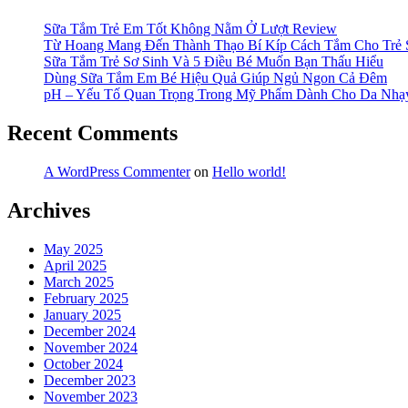
Sữa Tắm Trẻ Em Tốt Không Nằm Ở Lượt Review
Từ Hoang Mang Đến Thành Thạo Bí Kíp Cách Tắm Cho Trẻ 
Sữa Tắm Trẻ Sơ Sinh Và 5 Điều Bé Muốn Bạn Thấu Hiểu
Dùng Sữa Tắm Em Bé Hiệu Quả Giúp Ngủ Ngon Cả Đêm
pH – Yếu Tố Quan Trọng Trong Mỹ Phẩm Dành Cho Da Nh
Recent Comments
A WordPress Commenter
on
Hello world!
Archives
May 2025
April 2025
March 2025
February 2025
January 2025
December 2024
November 2024
October 2024
December 2023
November 2023