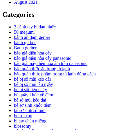
August 2021
Categories
2 cánh tay bị đau nhức
50 megumi
bánh ăn dặm gerber
bánh gerber
Banh gerber
báo giá điều hòa cây
báo giá điều hòa cây panasonic
báo giá máy điều hòa âm trần panasonic
bảo quản thức ăn trong tủ lạnh
bảo quản thực phẩm trong tủ lạnh đúng cách
bé bị sổ mũi kéo dài
bé bị sổ mũi lâu ngày
bé bị sốt tiêu chảy
bé quấy khóc về đêm
bé sổ mũi kéo dài
bé sơ sinh khóc đêm
bé sơ sinh sổ mũi
bé sốt cao
bị tay chân miệng
blossomy