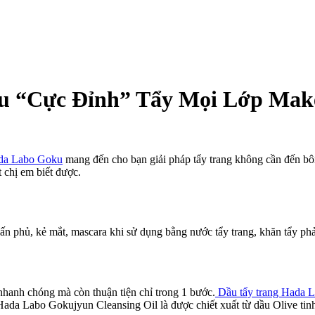
u “Cực Đỉnh” Tẩy Mọi Lớp Mak
da Labo Goku
mang đến cho bạn giải pháp tẩy trang không cần đến bôn
 chị em biết được.
 phủ, kẻ mắt, mascara khi sử dụng bằng nước tẩy trang, khăn tẩy phả
hanh chóng mà còn thuận tiện chỉ trong 1 bước.
Dầu tẩy trang Hada L
g Hada Labo Gokujyun Cleansing Oil là được chiết xuất từ dầu Olive t