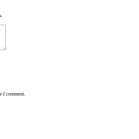
*
me I comment.