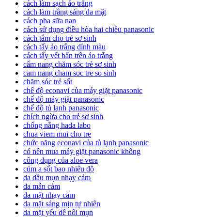
cách làm sạch áo trắng
cách làm trắng sáng da mặt
cách pha sữa nan
cách sử dụng điều hòa hai chiều panasonic
cách tắm cho trẻ sơ sinh
cách tẩy áo trắng dính màu
cách tẩy vết bẩn trên áo trắng
cẩm nang chăm sóc trẻ sơ sinh
cam nang cham soc tre so sinh
chăm sóc trẻ sốt
chế độ econavi của máy giặt panasonic
chế độ máy giặt panasonic
chế độ tủ lạnh panasonic
chích ngừa cho trẻ sơ sinh
chống nắng hada labo
chua viem mui cho tre
chức năng econavi của tủ lạnh panasonic
có nên mua máy giặt panasonic không
công dụng của aloe vera
cúm a sốt bao nhiêu độ
da dầu mụn nhạy cảm
da mẫn cảm
da mặt nhạy cảm
da mặt sáng mịn tự nhiên
da mặt yếu dễ nổi mụn