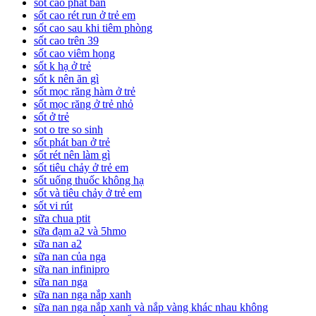
sốt cao phát ban
sốt cao rét run ở trẻ em
sốt cao sau khi tiêm phòng
sốt cao trên 39
sốt cao viêm họng
sốt k hạ ở trẻ
sốt k nên ăn gì
sốt mọc răng hàm ở trẻ
sốt mọc răng ở trẻ nhỏ
sốt ở trẻ
sot o tre so sinh
sốt phát ban ở trẻ
sốt rét nên làm gì
sốt tiêu chảy ở trẻ em
sốt uống thuốc không hạ
sốt và tiêu chảy ở trẻ em
sốt vi rút
sữa chua ptit
sữa đạm a2 và 5hmo
sữa nan a2
sữa nan của nga
sữa nan infinipro
sữa nan nga
sữa nan nga nắp xanh
sữa nan nga nắp xanh và nắp vàng khác nhau không