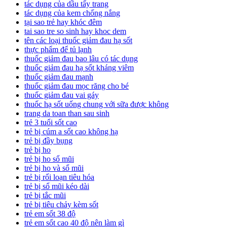
tác dụng của dầu tẩy trang
tác dụng của kem chống nắng
tại sao trẻ hay khóc đêm
tai sao tre so sinh hay khoc dem
tên các loại thuốc giảm đau hạ sốt
thực phẩm để tủ lạnh
thuốc giảm đau bao lâu có tác dụng
thuốc giảm đau hạ sốt kháng viêm
thuốc giảm đau mạnh
thuốc giảm đau mọc răng cho bé
thuốc giảm đau vai gáy
thuốc hạ sốt uống chung với sữa được không
trang da toan than sau sinh
trẻ 3 tuổi sốt cao
trẻ bị cúm a sốt cao không hạ
trẻ bị đầy bụng
trẻ bị ho
trẻ bị ho sổ mũi
trẻ bị ho và sổ mũi
trẻ bị rối loạn tiêu hóa
trẻ bị sổ mũi kéo dài
trẻ bị tắc mũi
trẻ bị tiêu chảy kèm sốt
trẻ em sốt 38 độ
trẻ em sốt cao 40 độ nên làm gì