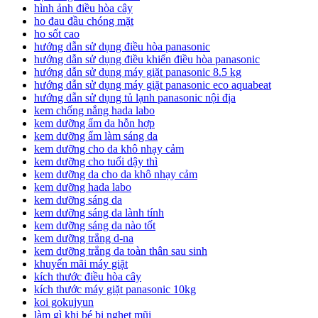
hình ảnh điều hòa cây
ho đau đầu chóng mặt
ho sốt cao
hướng dẫn sử dụng điều hòa panasonic
hướng dẫn sử dụng điều khiển điều hòa panasonic
hướng dẫn sử dụng máy giặt panasonic 8.5 kg
hướng dẫn sử dụng máy giặt panasonic eco aquabeat
hướng dẫn sử dụng tủ lạnh panasonic nội địa
kem chống nắng hada labo
kem dưỡng ẩm da hỗn hợp
kem dưỡng ẩm làm sáng da
kem dưỡng cho da khô nhạy cảm
kem dưỡng cho tuổi dậy thì
kem dưỡng da cho da khô nhạy cảm
kem dưỡng hada labo
kem dưỡng sáng da
kem dưỡng sáng da lành tính
kem dưỡng sáng da nào tốt
kem dưỡng trắng d-na
kem dưỡng trắng da toàn thân sau sinh
khuyến mãi máy giặt
kích thước điều hòa cây
kích thước máy giặt panasonic 10kg
koi gokujyun
làm gì khi bé bị nghẹt mũi