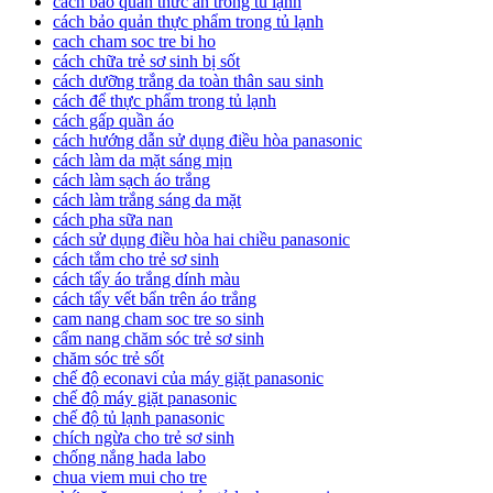
cách bảo quản thức ăn trong tủ lạnh
cách bảo quản thực phẩm trong tủ lạnh
cach cham soc tre bi ho
cách chữa trẻ sơ sinh bị sốt
cách dưỡng trắng da toàn thân sau sinh
cách để thực phẩm trong tủ lạnh
cách gấp quần áo
cách hướng dẫn sử dụng điều hòa panasonic
cách làm da mặt sáng mịn
cách làm sạch áo trắng
cách làm trắng sáng da mặt
cách pha sữa nan
cách sử dụng điều hòa hai chiều panasonic
cách tắm cho trẻ sơ sinh
cách tẩy áo trắng dính màu
cách tẩy vết bẩn trên áo trắng
cam nang cham soc tre so sinh
cẩm nang chăm sóc trẻ sơ sinh
chăm sóc trẻ sốt
chế độ econavi của máy giặt panasonic
chế độ máy giặt panasonic
chế độ tủ lạnh panasonic
chích ngừa cho trẻ sơ sinh
chống nắng hada labo
chua viem mui cho tre