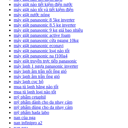
máy giặt nào tiết kiệm điện nước
máy giặt nào tốt và tiết kiệm điện
máy giặt nước nóng
máy giặt panasonic 8 5kg inverter
máy giặt panasonic 8.5 kg inverter
máy giặt panasonic 9 kg giá bao nhiêu
máy giặt panasonic active foam
máy giặt panasonic cửa ngang 10kg
máy giặt panasonic econavi
máy giặt panasonic loại nào tốt
máy giặt panasonic na f100a4
máy giặt truyền trực tiếp panasonic
máy lạnh 1 ngựa panasonic inverter
máy lạnh âm trần nối ống gió
máy lạnh âm trần ống gió
máy lạnh cục bộ
mua tủ lạnh hãng nào tốt
mua tủ lạnh loại nào tốt
mỹ phẩm cetaphil
mỹ phẩm dành cho da nhạy cảm
mỹ phẩm dùng cho da nhạy cảm
mỹ phẩm hada labo
nan của nga
nan infinipro a2
nan nga