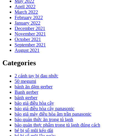
May 2022
April 2022
March 2022
February 2022
January 2022
December 2021
November 2021
October 2021
September 2021
August 2021
Categories
2 cánh tay bị đau nhức
50 megumi
bánh ăn dặm gerber
Banh gerber
bánh gerber
báo giá điều hòa cây
báo giá điều hòa cây panasonic
báo giá máy điều hòa âm trần panasonic
bảo quản thức ăn trong tủ lạnh
bảo quản thực phẩm trong tủ lạnh đúng cách
bé bị sổ mũi kéo dài
bé bị sổ mũi lâu ngày