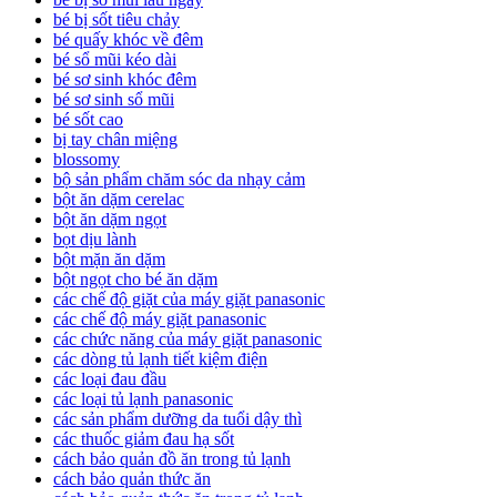
bé bị sốt tiêu chảy
bé quấy khóc về đêm
bé sổ mũi kéo dài
bé sơ sinh khóc đêm
bé sơ sinh sổ mũi
bé sốt cao
bị tay chân miệng
blossomy
bộ sản phẩm chăm sóc da nhạy cảm
bột ăn dặm cerelac
bột ăn dặm ngọt
bọt dịu lành
bột mặn ăn dặm
bột ngọt cho bé ăn dặm
các chế độ giặt của máy giặt panasonic
các chế độ máy giặt panasonic
các chức năng của máy giặt panasonic
các dòng tủ lạnh tiết kiệm điện
các loại đau đầu
các loại tủ lạnh panasonic
các sản phẩm dưỡng da tuổi dậy thì
các thuốc giảm đau hạ sốt
cách bảo quản đồ ăn trong tủ lạnh
cách bảo quản thức ăn