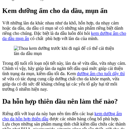
Sự
Cần
Kem dưỡng ẩm cho da dầu, mụn ẩn
Thiết
Cho
Với những làn da khác nhau như da khô, hỗn hợp, da nhạy cảm
Da?
hoặc da dầu, da dầu có mụn sẽ có những sản phẩm riêng biệt dành
riêng cho chúng. Đặc biệt là da dầu luôn đòi hỏi
kem dưỡng ẩm cho
da dầu mụn ẩn
có chất phù hợp với làn da của mình.
Trong độ tuổi rối loạn nội tiết này, làn da sẽ vừa dầu, vừa nhạy cảm.
Chính vì vậy, hãy giúp làn da ngăn tiết dầu quá mức giúp cải thiện
tình trạng da mụn, kiềm dầu tối đa. Kem
dưỡng ẩm cho tuổi dậy thì
sẽ vừa có tác dụng cung cấp dưỡng chất cho da khỏe mạnh, vừa
giúp da có đủ sức đề kháng chống lại các yếu tố gây hại từ môi
trường ô nhiễm hiện nay.
Da hỗn hợp thiên dầu nên làm thế nào?
Riêng đối với loại da này bạn nên tìm đến các loại
kem dưỡng ẩm
cho da hỗn hợp thiên dầu
được các nhãn hàng công bố phù hợp.
Lựa chọn những sản phẩm mang tính chất kiềm dầu chứa các thành