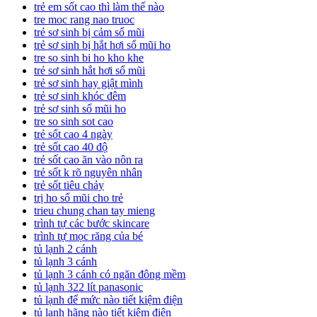
trẻ em sốt cao thì làm thế nào
tre moc rang nao truoc
trẻ sơ sinh bị cảm sổ mũi
trẻ sơ sinh bị hắt hơi sổ mũi ho
tre so sinh bi ho kho khe
trẻ sơ sinh hắt hơi sổ mũi
trẻ sơ sinh hay giật mình
trẻ sơ sinh khóc đêm
trẻ sơ sinh sổ mũi ho
tre so sinh sot cao
trẻ sốt cao 4 ngày
trẻ sốt cao 40 độ
trẻ sốt cao ăn vào nôn ra
trẻ sốt k rõ nguyên nhân
trẻ sốt tiêu chảy
trị ho sổ mũi cho trẻ
trieu chung chan tay mieng
trình tự các bước skincare
trình tự mọc răng của bé
tủ lạnh 2 cánh
tủ lạnh 3 cánh
tủ lạnh 3 cánh có ngăn đông mềm
tủ lạnh 322 lít panasonic
tủ lạnh để mức nào tiết kiệm điện
tủ lạnh hãng nào tiết kiệm điện