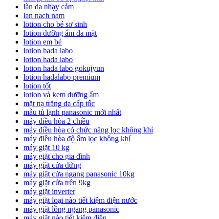
làn da nhạy cảm
lan nach nam
lotion cho bé sơ sinh
lotion dưỡng ẩm da mặt
lotion em bé
lotion hada labo
lotion hada labo
lotion hada labo gokujyun
lotion hadalabo premium
lotion tốt
lotion và kem dưỡng ẩm
mặt nạ trắng da cấp tốc
mẫu tủ lạnh panasonic mới nhất
máy điều hòa 2 chiều
máy điều hòa có chức năng lọc không khí
máy điều hòa độ ẩm lọc không khí
máy giặt 10 kg
máy giặt cho gia đình
máy giặt cửa đứng
máy giặt cửa ngang panasonic 10kg
máy giặt cửa trên 9kg
máy giặt inverter
máy giặt loại nào tiết kiệm điện nước
máy giặt lồng ngang panasonic
máy giặt nào tiết kiệm điện