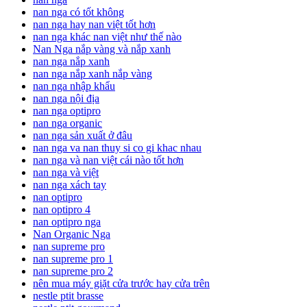
nan nga có tốt không
nan nga hay nan việt tốt hơn
nan nga khác nan việt như thế nào
Nan Nga nắp vàng và nắp xanh
nan nga nắp xanh
nan nga nắp xanh nắp vàng
nan nga nhập khẩu
nan nga nội địa
nan nga optipro
nan nga organic
nan nga sản xuất ở đâu
nan nga va nan thuy si co gi khac nhau
nan nga và nan việt cái nào tốt hơn
nan nga và việt
nan nga xách tay
nan optipro
nan optipro 4
nan optipro nga
Nan Organic Nga
nan supreme pro
nan supreme pro 1
nan supreme pro 2
nên mua máy giặt cửa trước hay cửa trên
nestle ptit brasse