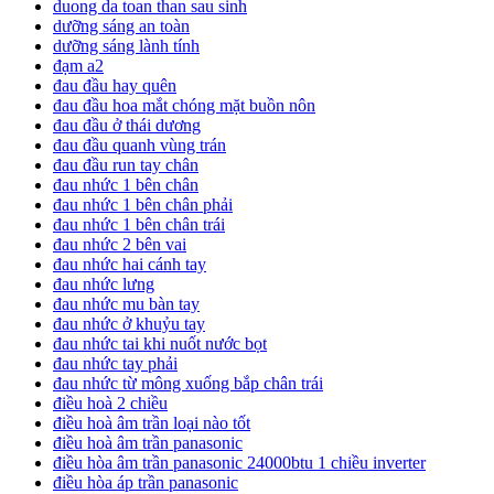
duong da toan than sau sinh
dưỡng sáng an toàn
dưỡng sáng lành tính
đạm a2
đau đầu hay quên
đau đầu hoa mắt chóng mặt buồn nôn
đau đầu ở thái dương
đau đầu quanh vùng trán
đau đầu run tay chân
đau nhức 1 bên chân
đau nhức 1 bên chân phải
đau nhức 1 bên chân trái
đau nhức 2 bên vai
đau nhức hai cánh tay
đau nhức lưng
đau nhức mu bàn tay
đau nhức ở khuỷu tay
đau nhức tai khi nuốt nước bọt
đau nhức tay phải
đau nhức từ mông xuống bắp chân trái
điều hoà 2 chiều
điều hoà âm trần loại nào tốt
điều hoà âm trần panasonic
điều hòa âm trần panasonic 24000btu 1 chiều inverter
điều hòa áp trần panasonic