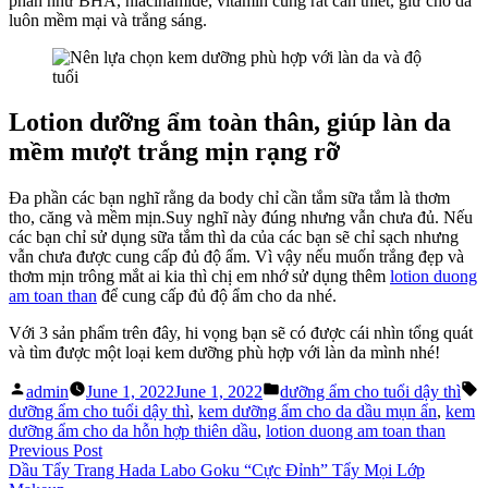
phần như BHA, niacinamide, vitamin cũng rất cần thiết, giữ cho da
luôn mềm mại và trắng sáng.
Lotion dưỡng ẩm toàn thân, giúp làn da
mềm mượt trắng mịn rạng rỡ
Đa phần các bạn nghĩ rằng da body chỉ cần tắm sữa tắm là thơm
tho, căng và mềm mịn.Suy nghĩ này đúng nhưng vẫn chưa đủ. Nếu
các bạn chỉ sử dụng sữa tắm thì da của các bạn sẽ chỉ sạch nhưng
vẫn chưa được cung cấp đủ độ ẩm. Vì vậy nếu muốn trắng đẹp và
thơm mịn trông mắt ai kia thì chị em nhớ sử dụng thêm
lotion duong
am toan than
để cung cấp đủ độ ẩm cho da nhé.
Với 3 sản phẩm trên đây, hi vọng bạn sẽ có được cái nhìn tổng quát
và tìm được một loại kem dưỡng phù hợp với làn da mình nhé!
Posted
Posted
T
admin
June 1, 2022
June 1, 2022
dưỡng ẩm cho tuổi dậy thì
by
in
dưỡng ẩm cho tuổi dậy thì
,
kem dưỡng ẩm cho da dầu mụn ẩn
,
kem
dưỡng ẩm cho da hỗn hợp thiên dầu
,
lotion duong am toan than
Post
Previous
Previous Post
post:
Dầu Tẩy Trang Hada Labo Goku “Cực Đỉnh” Tẩy Mọi Lớp
navigation