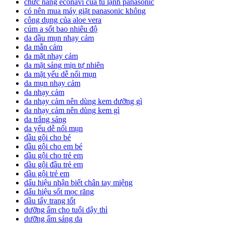
chức năng econavi của tủ lạnh panasonic
có nên mua máy giặt panasonic không
công dụng của aloe vera
cúm a sốt bao nhiêu độ
da dầu mụn nhạy cảm
da mẫn cảm
da mặt nhạy cảm
da mặt sáng mịn tự nhiên
da mặt yếu dễ nổi mụn
da mụn nhạy cảm
da nhạy cảm
da nhạy cảm nên dùng kem dưỡng gì
da nhạy cảm nên dùng kem gì
da trắng sáng
da yếu dễ nổi mụn
dầu gội cho bé
dầu gội cho em bé
dầu gội cho trẻ em
dầu gội đầu trẻ em
dầu gội trẻ em
dấu hiệu nhận biết chân tay miệng
dấu hiệu sốt mọc răng
dầu tẩy trang tốt
dưỡng ẩm cho tuổi dậy thì
dưỡng ẩm sáng da