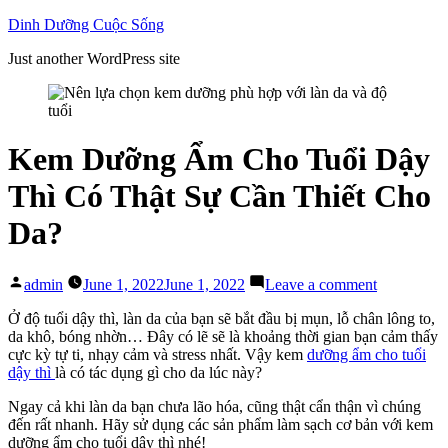
Skip
Dinh Dưỡng Cuộc Sống
to
Just another WordPress site
content
Kem Dưỡng Ẩm Cho Tuổi Dậy
Thì Có Thật Sự Cần Thiết Cho
Da?
Posted
on
admin
June 1, 2022
June 1, 2022
Leave a comment
by
Kem
Dưỡng
Ở độ tuổi dậy thì, làn da của bạn sẽ bắt đầu bị mụn, lỗ chân lông to,
Ẩm
da khô, bóng nhờn… Đây có lẽ sẽ là khoảng thời gian bạn cảm thấy
Cho
cực kỳ tự ti, nhạy cảm và stress nhất. Vậy kem
dưỡng ẩm cho tuổi
Tuổi
dậy thì
là có tác dụng gì cho da lúc này?
Dậy
Ngay cả khi làn da bạn chưa lão hóa, cũng thật cẩn thận vì chúng
Thì
đến rất nhanh. Hãy sử dụng các sản phẩm làm sạch cơ bản với kem
Có
dưỡng ẩm cho tuổi dậy thì nhé!
Thật