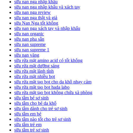
sữa nan nga nhập khẩu
sữa nan nga nhập khẩu và xách tay
sữa nan nga review
sữa nan nga thật và giả
sữa Nan Nga tốt không
sữa nan nga xách tay và nhập khẩu
sữa nan organic
sữa nan pha sẵn
sữa nan supreme
sữa nan supreme 1
sữa nan vàng
sữa rửa mặt amino acid có tốt không
sữa rửa mặt dưỡng sáng
sữa rửa mặt lành tính
sữa rửa mặt nhiều bọt
sữa rửa mặt tạo bọt cho da khô nhạy cảm
sữa rửa mặt tạo bọt hada labo
sữa rửa mặt tạo bọt không chứa xà phòng
sữa tắm bé sơ sinh
sữa tắm cho bé da khô
sữa tắm dành cho trẻ sơ sinh
sữa tắm em bé
sữa tắm nào tốt cho trẻ sơ sinh
sữa tắm trẻ em
sữa tắm trẻ sơ sinh