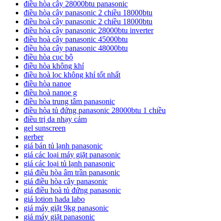
điều hòa cây 28000btu panasonic
điều hòa cây panasonic 2 chiều 18000btu
điều hoà cây panasonic 2 chiều 18000btu
điều hòa cây panasonic 28000btu inverter
điều hoà cây panasonic 45000btu
điều hòa cây panasonic 48000btu
điều hòa cục bộ
điều hòa không khí
điều hoà lọc không khí tốt nhất
điều hòa nanoe
điều hoà nanoe g
điều hòa trung tâm panasonic
điều hòa tủ đứng panasonic 28000btu 1 chiều
điều trị da nhạy cảm
gel sunscreen
gerber
giá bán tủ lạnh panasonic
giá các loại máy giặt panasonic
giá các loại tủ lạnh panasonic
giá điều hòa âm trần panasonic
giá điều hòa cây panasonic
giá điều hoà tủ đứng panasonic
giá lotion hada labo
giá máy giặt 9kg panasonic
giá máy giặt panasonic