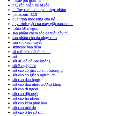
nestle ptit gourmand
nguyên nhân trẻ bị sốt
những cách bảo quản thực phẩm
panasonic 322l
quá trình mọc răng của bé
quy trình giặt của máy giặt panasonic
rohto 50 megumi
sản phẩm chăm sóc da tuổi dậy thì
sản phẩm cho da nhạy cảm
sau sốt xuất huyết
skincare ban đêm
sổ mũi kéo dài ở trẻ em
sốt
sốt 40 độ có cao không
sốt 5 ngày liền
sốt cao co giật có ảnh hưởng gì
sốt cao co giật ở người lớn
sốt cao đau họng
sốt cao đau nhức xương khớp
sốt cao đi ngoài
sốt cao đột ngột
sốt cao ho nhiều
sốt cao kèm phát ban
sốt cao mắt đỏ
sốt cao ở trẻ sơ sinh