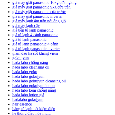
giá máy giặt panasonic 10kg cửa ngang
giá máy giặt panasonic 9kg cửa trên
giá máy giặt panasonic cửa trước
giá máy giặt panasonic inverter
giá máy lạnh âm trần nối ống gió
giá máy lạnh cây
giá tiền tủ lạnh panasonic
giá tủ lạnh 4 cánh panasonic
giá tủ lạnh panasonic
giá tủ lạnh panasonic 4 cánh
giá tủ lạnh panasonic inverter
giảm đau hạ sốt kháng viêm
goku jyun
hada labo chống nắng
hada labo cleansing oil
hada labo goku
hada labo gokujyun
hada labo gokujyun cleansing oil
hada labo gokujyun lotion
hada labo kem chống nắng
hada labo lotion giá
hadalabo gokujyun
hair essence
hãng tủ lạnh tiết kiệm điện
hệ thống điều hòa multi