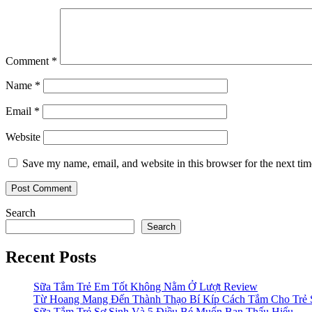
Comment
*
Name
*
Email
*
Website
Save my name, email, and website in this browser for the next ti
Search
Search
Recent Posts
Sữa Tắm Trẻ Em Tốt Không Nằm Ở Lượt Review
Từ Hoang Mang Đến Thành Thạo Bí Kíp Cách Tắm Cho Trẻ 
Sữa Tắm Trẻ Sơ Sinh Và 5 Điều Bé Muốn Bạn Thấu Hiểu