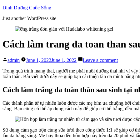
Skip
Dinh Dưỡng Cuộc Sống
to
Just another WordPress site
content
Cách làm trang da toan than sa
Posted
on
admin
June 1, 2022
June 1, 2022
Leave a comment
by
Cách
làm
Trong quá trình mang thai, người mẹ phải nuôi dưỡng thai nhi vì vậy
trang
toàn thân. Bài viết dưới đây sẽ giúp bạn cải thiện làn da mình bằng 
da
toan
Cách làm trắng da toàn thân sau sinh tại n
than
sau
Các thành phần từ tự nhiên luôn được các mẹ bỉm ưa chuộng bởi chún
sinh
sáng. Bạn cũng có thể áp dụng cách này để giúp cơ thể trắng, đều mà
mà
các
mẹ
nên
Sử dụng cám gạo trộn cùng sữa tươi theo công thức 1:1 sẽ giúp cơ thể 
biết
làn da trắng sáng. Mẹ hãy thoa đều hỗn hợp này trên da 20 phút và tắ