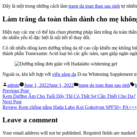
Đây là một trong những cách làm
trang da toan than sau sinh
tự nhiên
Làm trắng da toàn thân dành cho mẹ không
Hiện nay các mẹ có thể lựa chọn phương pháp làm trắng da toàn thân 
do nhiều yếu tố đặc biệt là nội tiết tố thay đổi.
Có rất nhiều dòng kem dưỡng trắng da từ cao cấp khiến mẹ không bi
thành phần Tranexamic Acid loại bỏ các gốc nám, sạm giúp ngăn ngừa
Ngoài ra, khi kết hợp với
viên sáng da
D-na Whitening Supplement mỗi 
Posted
Posted
T
admin
June 1, 2022
June 1, 2022
trang da toan than sau sinh
h
by
in
Post
Previous
Previous Post
post:
Kem Dưỡng Ẩm Cho Tuổi Dậy Thì Có Thật Sự Cần Thiết Cho Da?
navigation
Next
Next Post
post:
Review Kem chống nắng Hada Labo Koi Gokujyun SPF50+ PA++
Leave a comment
Your email address will not be published.
Required fields are marked