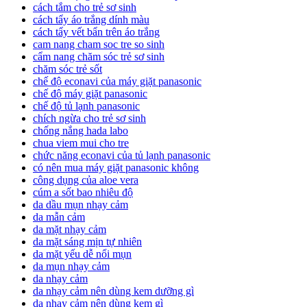
cách tắm cho trẻ sơ sinh
cách tẩy áo trắng dính màu
cách tẩy vết bẩn trên áo trắng
cam nang cham soc tre so sinh
cẩm nang chăm sóc trẻ sơ sinh
chăm sóc trẻ sốt
chế độ econavi của máy giặt panasonic
chế độ máy giặt panasonic
chế độ tủ lạnh panasonic
chích ngừa cho trẻ sơ sinh
chống nắng hada labo
chua viem mui cho tre
chức năng econavi của tủ lạnh panasonic
có nên mua máy giặt panasonic không
công dụng của aloe vera
cúm a sốt bao nhiêu độ
da dầu mụn nhạy cảm
da mẫn cảm
da mặt nhạy cảm
da mặt sáng mịn tự nhiên
da mặt yếu dễ nổi mụn
da mụn nhạy cảm
da nhạy cảm
da nhạy cảm nên dùng kem dưỡng gì
da nhạy cảm nên dùng kem gì