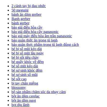
2 cánh tay bị đau nhức
50 megumi
bánh ăn dặm gerber
Banh gerber
bánh gerber
báo giá điều hòa cây
báo giá điều hòa cây panasonic
báo giá máy điều hòa âm trần panasonic
bảo quản thức ăn trong tủ lạnh
bảo quản thực phẩm trong tủ lạnh đúng cách
bé bị sổ mũi kéo dài
bé bị sổ mũi lâu ngày
bé bị sốt tiêu chảy
bé quấy khóc về đêm
bé sổ mũi kéo dài
bé sơ sinh khóc đêm
bé sơ sinh sổ mũi
bé sốt cao
bị tay chân miệng
blossomy
bộ sản phẩm chăm sóc da nhạy cảm
bột ăn dặm cerelac
bột ăn dặm ngọt
bọt dịu lành