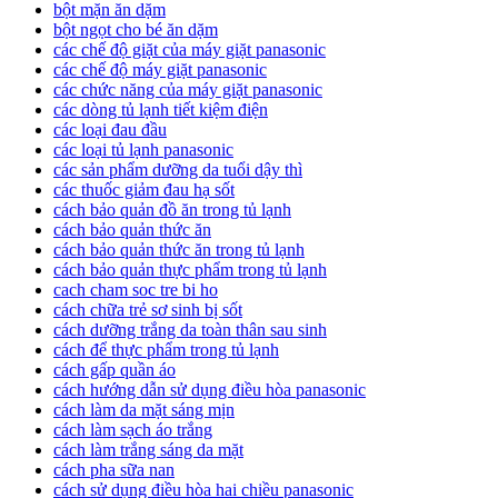
bột mặn ăn dặm
bột ngọt cho bé ăn dặm
các chế độ giặt của máy giặt panasonic
các chế độ máy giặt panasonic
các chức năng của máy giặt panasonic
các dòng tủ lạnh tiết kiệm điện
các loại đau đầu
các loại tủ lạnh panasonic
các sản phẩm dưỡng da tuổi dậy thì
các thuốc giảm đau hạ sốt
cách bảo quản đồ ăn trong tủ lạnh
cách bảo quản thức ăn
cách bảo quản thức ăn trong tủ lạnh
cách bảo quản thực phẩm trong tủ lạnh
cach cham soc tre bi ho
cách chữa trẻ sơ sinh bị sốt
cách dưỡng trắng da toàn thân sau sinh
cách để thực phẩm trong tủ lạnh
cách gấp quần áo
cách hướng dẫn sử dụng điều hòa panasonic
cách làm da mặt sáng mịn
cách làm sạch áo trắng
cách làm trắng sáng da mặt
cách pha sữa nan
cách sử dụng điều hòa hai chiều panasonic