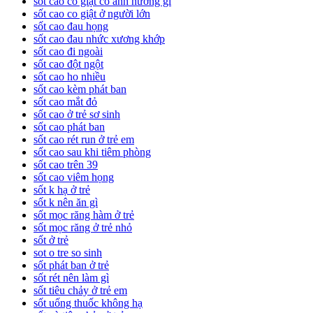
sốt cao co giật có ảnh hưởng gì
sốt cao co giật ở người lớn
sốt cao đau họng
sốt cao đau nhức xương khớp
sốt cao đi ngoài
sốt cao đột ngột
sốt cao ho nhiều
sốt cao kèm phát ban
sốt cao mắt đỏ
sốt cao ở trẻ sơ sinh
sốt cao phát ban
sốt cao rét run ở trẻ em
sốt cao sau khi tiêm phòng
sốt cao trên 39
sốt cao viêm họng
sốt k hạ ở trẻ
sốt k nên ăn gì
sốt mọc răng hàm ở trẻ
sốt mọc răng ở trẻ nhỏ
sốt ở trẻ
sot o tre so sinh
sốt phát ban ở trẻ
sốt rét nên làm gì
sốt tiêu chảy ở trẻ em
sốt uống thuốc không hạ