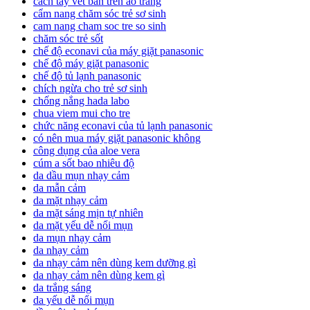
cách tẩy vết bẩn trên áo trắng
cẩm nang chăm sóc trẻ sơ sinh
cam nang cham soc tre so sinh
chăm sóc trẻ sốt
chế độ econavi của máy giặt panasonic
chế độ máy giặt panasonic
chế độ tủ lạnh panasonic
chích ngừa cho trẻ sơ sinh
chống nắng hada labo
chua viem mui cho tre
chức năng econavi của tủ lạnh panasonic
có nên mua máy giặt panasonic không
công dụng của aloe vera
cúm a sốt bao nhiêu độ
da dầu mụn nhạy cảm
da mẫn cảm
da mặt nhạy cảm
da mặt sáng mịn tự nhiên
da mặt yếu dễ nổi mụn
da mụn nhạy cảm
da nhạy cảm
da nhạy cảm nên dùng kem dưỡng gì
da nhạy cảm nên dùng kem gì
da trắng sáng
da yếu dễ nổi mụn