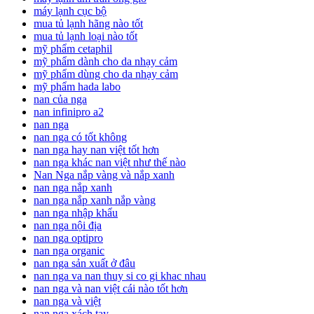
máy lạnh cục bộ
mua tủ lạnh hãng nào tốt
mua tủ lạnh loại nào tốt
mỹ phẩm cetaphil
mỹ phẩm dành cho da nhạy cảm
mỹ phẩm dùng cho da nhạy cảm
mỹ phẩm hada labo
nan của nga
nan infinipro a2
nan nga
nan nga có tốt không
nan nga hay nan việt tốt hơn
nan nga khác nan việt như thế nào
Nan Nga nắp vàng và nắp xanh
nan nga nắp xanh
nan nga nắp xanh nắp vàng
nan nga nhập khẩu
nan nga nội địa
nan nga optipro
nan nga organic
nan nga sản xuất ở đâu
nan nga va nan thuy si co gi khac nhau
nan nga và nan việt cái nào tốt hơn
nan nga và việt
nan nga xách tay