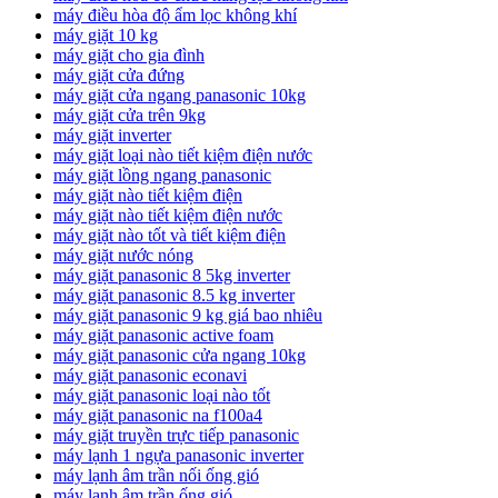
máy điều hòa độ ẩm lọc không khí
máy giặt 10 kg
máy giặt cho gia đình
máy giặt cửa đứng
máy giặt cửa ngang panasonic 10kg
máy giặt cửa trên 9kg
máy giặt inverter
máy giặt loại nào tiết kiệm điện nước
máy giặt lồng ngang panasonic
máy giặt nào tiết kiệm điện
máy giặt nào tiết kiệm điện nước
máy giặt nào tốt và tiết kiệm điện
máy giặt nước nóng
máy giặt panasonic 8 5kg inverter
máy giặt panasonic 8.5 kg inverter
máy giặt panasonic 9 kg giá bao nhiêu
máy giặt panasonic active foam
máy giặt panasonic cửa ngang 10kg
máy giặt panasonic econavi
máy giặt panasonic loại nào tốt
máy giặt panasonic na f100a4
máy giặt truyền trực tiếp panasonic
máy lạnh 1 ngựa panasonic inverter
máy lạnh âm trần nối ống gió
máy lạnh âm trần ống gió