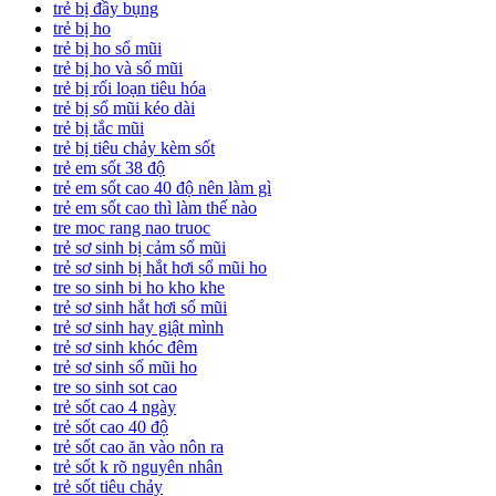
trẻ bị đầy bụng
trẻ bị ho
trẻ bị ho sổ mũi
trẻ bị ho và sổ mũi
trẻ bị rối loạn tiêu hóa
trẻ bị sổ mũi kéo dài
trẻ bị tắc mũi
trẻ bị tiêu chảy kèm sốt
trẻ em sốt 38 độ
trẻ em sốt cao 40 độ nên làm gì
trẻ em sốt cao thì làm thế nào
tre moc rang nao truoc
trẻ sơ sinh bị cảm sổ mũi
trẻ sơ sinh bị hắt hơi sổ mũi ho
tre so sinh bi ho kho khe
trẻ sơ sinh hắt hơi sổ mũi
trẻ sơ sinh hay giật mình
trẻ sơ sinh khóc đêm
trẻ sơ sinh sổ mũi ho
tre so sinh sot cao
trẻ sốt cao 4 ngày
trẻ sốt cao 40 độ
trẻ sốt cao ăn vào nôn ra
trẻ sốt k rõ nguyên nhân
trẻ sốt tiêu chảy