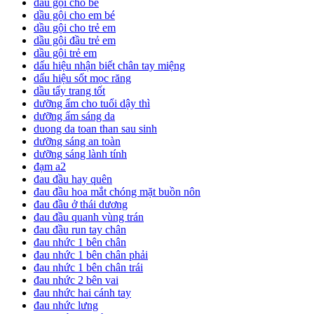
dầu gội cho bé
dầu gội cho em bé
dầu gội cho trẻ em
dầu gội đầu trẻ em
dầu gội trẻ em
dấu hiệu nhận biết chân tay miệng
dấu hiệu sốt mọc răng
dầu tẩy trang tốt
dưỡng ẩm cho tuổi dậy thì
dưỡng ẩm sáng da
duong da toan than sau sinh
dưỡng sáng an toàn
dưỡng sáng lành tính
đạm a2
đau đầu hay quên
đau đầu hoa mắt chóng mặt buồn nôn
đau đầu ở thái dương
đau đầu quanh vùng trán
đau đầu run tay chân
đau nhức 1 bên chân
đau nhức 1 bên chân phải
đau nhức 1 bên chân trái
đau nhức 2 bên vai
đau nhức hai cánh tay
đau nhức lưng