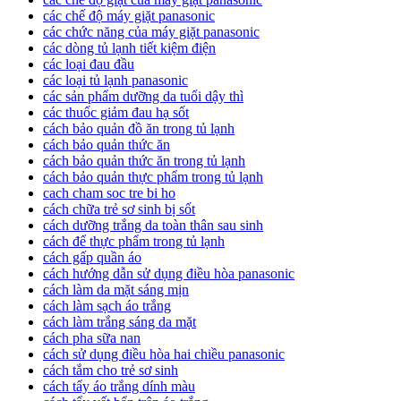
các chế độ máy giặt panasonic
các chức năng của máy giặt panasonic
các dòng tủ lạnh tiết kiệm điện
các loại đau đầu
các loại tủ lạnh panasonic
các sản phẩm dưỡng da tuổi dậy thì
các thuốc giảm đau hạ sốt
cách bảo quản đồ ăn trong tủ lạnh
cách bảo quản thức ăn
cách bảo quản thức ăn trong tủ lạnh
cách bảo quản thực phẩm trong tủ lạnh
cach cham soc tre bi ho
cách chữa trẻ sơ sinh bị sốt
cách dưỡng trắng da toàn thân sau sinh
cách để thực phẩm trong tủ lạnh
cách gấp quần áo
cách hướng dẫn sử dụng điều hòa panasonic
cách làm da mặt sáng mịn
cách làm sạch áo trắng
cách làm trắng sáng da mặt
cách pha sữa nan
cách sử dụng điều hòa hai chiều panasonic
cách tắm cho trẻ sơ sinh
cách tẩy áo trắng dính màu