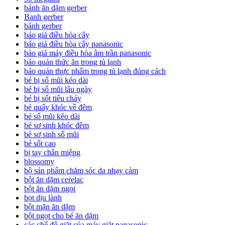
bánh ăn dặm gerber
Banh gerber
bánh gerber
báo giá điều hòa cây
báo giá điều hòa cây panasonic
báo giá máy điều hòa âm trần panasonic
bảo quản thức ăn trong tủ lạnh
bảo quản thực phẩm trong tủ lạnh đúng cách
bé bị sổ mũi kéo dài
bé bị sổ mũi lâu ngày
bé bị sốt tiêu chảy
bé quấy khóc về đêm
bé sổ mũi kéo dài
bé sơ sinh khóc đêm
bé sơ sinh sổ mũi
bé sốt cao
bị tay chân miệng
blossomy
bộ sản phẩm chăm sóc da nhạy cảm
bột ăn dặm cerelac
bột ăn dặm ngọt
bọt dịu lành
bột mặn ăn dặm
bột ngọt cho bé ăn dặm
các chế độ giặt của máy giặt panasonic