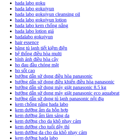
hada labo goku
hada labo gokujyun
hada labo gokujyun cleansing oil
hada labo gokujyun lotion
hada labo kem chống nắng
hada labo lotion giá
hadalabo gokujyun
hair essence
hãng tủ lạnh tiết kiệm điện
hệ thống điều hòa multi
hình ảnh điều hòa cây
ho đau đầu chóng mặt
ho sốt cao
hướng dẫn sử dụng điều hòa panasonic
hướng dẫn sử dụng điều khiển điều hòa panasonic
hướng dẫn sử dụng máy giặt panasonic 8.5 kg
hướng dẫn sử dụng máy giặt panasonic eco aquabeat
hướng dẫn sử dụng tủ lạnh panasonic nội địa
kem chống nắng hada labo
kem dưỡng ẩm da hỗn hợp
kem dưỡng ẩm làm sáng da
kem dưỡng cho da khô nhạy cảm
kem dưỡng cho tuổi dậy thì
kem dưỡng da cho da khô nhạy cảm
kem dưỡng hada labo