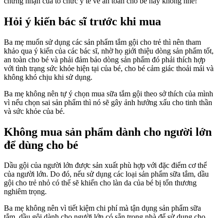
chứng nhận của tổ chức y tế về an toàn cho bé hay không nhé!
Hỏi ý kiến bác sĩ trước khi mua
Ba mẹ muốn sử dụng các sản phẩm tắm gội cho trẻ thì nên tham
khảo qua ý kiến của các bác sĩ, nhờ họ giới thiệu dòng sản phẩm tốt,
an toàn cho bé và phải đảm bảo dòng sản phẩm đó phải thích hợp
với tình trạng sức khỏe hiện tại của bé, cho bé cảm giác thoải mái và
không khó chịu khi sử dụng.
Ba mẹ không nên tự ý chọn mua sữa tắm gội theo sở thích của mình
vì nếu chọn sai sản phẩm thì nó sẽ gây ảnh hưởng xấu cho tinh thần
và sức khỏe của bé.
Không mua sản phẩm dành cho người lớn
để dùng cho bé
Dầu gội của người lớn được sản xuất phù hợp với đặc điểm cơ thể
của người lớn. Do đó, nếu sử dụng các loại sản phẩm sữa tắm, dầu
gội cho trẻ nhỏ có thể sẽ khiến cho làn da của bé bị tổn thương
nghiêm trọng.
Ba mẹ không nên vì tiết kiệm chi phí mà tận dụng sản phẩm sữa
tắm, dầu gội dành cho người lớn có sẵn trong nhà để sử dụng cho