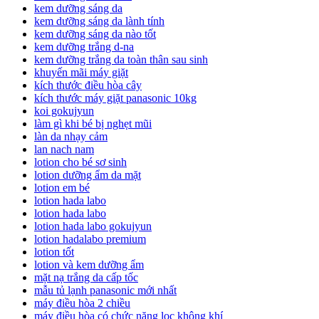
kem dưỡng sáng da
kem dưỡng sáng da lành tính
kem dưỡng sáng da nào tốt
kem dưỡng trắng d-na
kem dưỡng trắng da toàn thân sau sinh
khuyến mãi máy giặt
kích thước điều hòa cây
kích thước máy giặt panasonic 10kg
koi gokujyun
làm gì khi bé bị nghẹt mũi
làn da nhạy cảm
lan nach nam
lotion cho bé sơ sinh
lotion dưỡng ẩm da mặt
lotion em bé
lotion hada labo
lotion hada labo
lotion hada labo gokujyun
lotion hadalabo premium
lotion tốt
lotion và kem dưỡng ẩm
mặt nạ trắng da cấp tốc
mẫu tủ lạnh panasonic mới nhất
máy điều hòa 2 chiều
máy điều hòa có chức năng lọc không khí