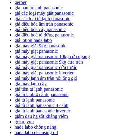
gerber
giá bán tủ lạnh panasonic
giá các loại máy giặt panasonic
giá các loại tủ lạnh panasonic
giá điều hòa âm trần panasonic
giá điều hòa cây panasonic
giá điều hoà tủ đứng panasonic
giá lotion hada labo
giá máy giặt 9kg panasonic
giá máy giặt panasonic
giá máy giặt panasonic 10kg cửa ngang
giá máy giặt panasonic 9kg cửa trên
giá máy giặt panasonic cửa trước
giá máy giặt panasonic inverter
giá máy lạnh âm trần nối ống gió
giá máy lạnh cây
giá tiền tủ lạnh panasonic
giá tủ lạnh 4 cánh panasonic
giá tủ lạnh panasonic
giá tủ lạnh panasonic 4 cánh
giá tủ lạnh panasonic inverter
giảm đau hạ sốt kháng viêm
goku jyun
hada labo chống nắng
hada labo cleansing oil