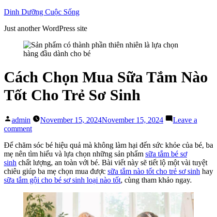
Skip
Dinh Dưỡng Cuộc Sống
to
Just another WordPress site
content
Cách Chọn Mua Sữa Tắm Nào
Tốt Cho Trẻ Sơ Sinh
Posted
admin
November 15, 2024
November 15, 2024
Leave a
by
on
comment
Cách
Để chăm sóc bé hiệu quả mà không làm hại đến sức khỏe của bé, ba
Chọn
mẹ nên tìm hiểu và lựa chọn những sản phẩm
sữa tắm bé sơ
Mua
sinh
chất lượng, an toàn với bé. Bài viết này sẽ tiết lộ một vài tuyệt
Sữa
chiêu giúp ba mẹ chọn mua được
sữa tắm nào tốt cho trẻ sơ sinh
hay
Tắm
sữa tắm gội cho bé sơ sinh loại nào tốt
, cùng tham khảo ngay.
Nào
Tốt
Cho
Trẻ
Sơ