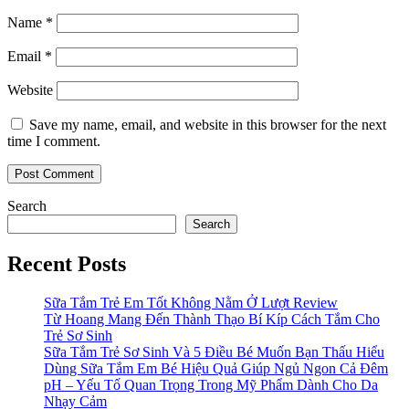
Name
*
Email
*
Website
Save my name, email, and website in this browser for the next
time I comment.
Search
Search
Recent Posts
Sữa Tắm Trẻ Em Tốt Không Nằm Ở Lượt Review
Từ Hoang Mang Đến Thành Thạo Bí Kíp Cách Tắm Cho
Trẻ Sơ Sinh
Sữa Tắm Trẻ Sơ Sinh Và 5 Điều Bé Muốn Bạn Thấu Hiểu
Dùng Sữa Tắm Em Bé Hiệu Quả Giúp Ngủ Ngon Cả Đêm
pH – Yếu Tố Quan Trọng Trong Mỹ Phẩm Dành Cho Da
Nhạy Cảm