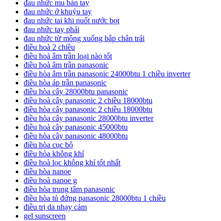
đau nhức mu bàn tay
đau nhức ở khuỷu tay
đau nhức tai khi nuốt nước bọt
đau nhức tay phải
đau nhức từ mông xuống bắp chân trái
điều hoà 2 chiều
điều hoà âm trần loại nào tốt
điều hoà âm trần panasonic
điều hòa âm trần panasonic 24000btu 1 chiều inverter
điều hòa áp trần panasonic
điều hòa cây 28000btu panasonic
điều hoà cây panasonic 2 chiều 18000btu
điều hòa cây panasonic 2 chiều 18000btu
điều hòa cây panasonic 28000btu inverter
điều hoà cây panasonic 45000btu
điều hòa cây panasonic 48000btu
điều hòa cục bộ
điều hòa không khí
điều hoà lọc không khí tốt nhất
điều hòa nanoe
điều hoà nanoe g
điều hòa trung tâm panasonic
điều hòa tủ đứng panasonic 28000btu 1 chiều
điều trị da nhạy cảm
gel sunscreen