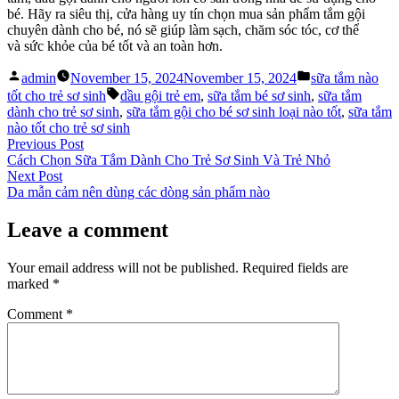
bé. Hãy ra siêu thị, cửa hàng uy tín chọn mua sản phẩm tắm gội
chuyên dành cho bé, nó sẽ giúp làm sạch, chăm sóc tóc, cơ thể
và sức khỏe của bé tốt và an toàn hơn.
Posted
Posted
admin
November 15, 2024
November 15, 2024
sữa tắm nào
by
in
Tags:
tốt cho trẻ sơ sinh
dầu gội trẻ em
,
sữa tắm bé sơ sinh
,
sữa tắm
dành cho trẻ sơ sinh
,
sữa tắm gội cho bé sơ sinh loại nào tốt
,
sữa tắm
nào tốt cho trẻ sơ sinh
Post
Previous
Previous Post
post:
Cách Chọn Sữa Tắm Dành Cho Trẻ Sơ Sinh Và Trẻ Nhỏ
navigation
Next
Next Post
post:
Da mẫn cảm nên dùng các dòng sản phẩm nào
Leave a comment
Your email address will not be published.
Required fields are
marked
*
Comment
*