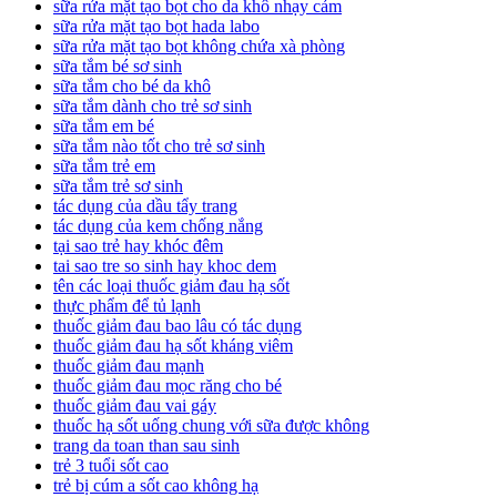
sữa rửa mặt tạo bọt cho da khô nhạy cảm
sữa rửa mặt tạo bọt hada labo
sữa rửa mặt tạo bọt không chứa xà phòng
sữa tắm bé sơ sinh
sữa tắm cho bé da khô
sữa tắm dành cho trẻ sơ sinh
sữa tắm em bé
sữa tắm nào tốt cho trẻ sơ sinh
sữa tắm trẻ em
sữa tắm trẻ sơ sinh
tác dụng của dầu tẩy trang
tác dụng của kem chống nắng
tại sao trẻ hay khóc đêm
tai sao tre so sinh hay khoc dem
tên các loại thuốc giảm đau hạ sốt
thực phẩm để tủ lạnh
thuốc giảm đau bao lâu có tác dụng
thuốc giảm đau hạ sốt kháng viêm
thuốc giảm đau mạnh
thuốc giảm đau mọc răng cho bé
thuốc giảm đau vai gáy
thuốc hạ sốt uống chung với sữa được không
trang da toan than sau sinh
trẻ 3 tuổi sốt cao
trẻ bị cúm a sốt cao không hạ