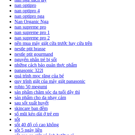
nan optipro
nan optipro 4
nan optipro nga
Nan Organic Nga
nan supreme pro
nan supreme pro 1
nan supreme pro 2
nên mua máy giặt cửa trước hay cửa trên
nestle ptit brasse
nestle ptit gourmand
nguyên nhân trẻ bị sốt
những cách bảo quản thực phẩm
panasonic 322l
quá trình mọc răng của bé
quy trình giặt của máy giặt panasonic
rohto 50 megumi
sản phẩm chăm sóc da tuổi dậy thì
sản phẩm cho da nhạy cảm
sau sốt xuất huyết
skincare ban đêm
sổ mũi kéo dài ở trẻ em
sốt
sốt 40 độ có cao không
sốt 5 ngày liền