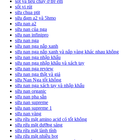
sốt và tiêu chảy ở trẻ em
sốt vi rút
sữa chua ptit
sữa đạm a2 và 5hmo
sữa nan a2
sữa nan của nga
sữa nan infinipro
sữa nan nga
sữa nan nga nắp xanh
sữa nan nga nắp xanh và nắp vàng khác nhau không
sữa nan nga nhập khẩu
sữa nan nga nhập khẩu và xách tay
sữa nan nga review
sữa nan nga thật và giả
sữa Nan Nga tốt không
sữa nan nga xách tay và nhập khẩu
sữa nan organic
sữa nan pha sẵn
sữa nan supreme
sữa nan supreme 1
sữa nan vàng
sữa rửa mặt amino acid có tốt không
sữa rửa mặt dưỡng sáng
sữa rửa mặt lành tính
sữa rửa mặt nhiều bọt