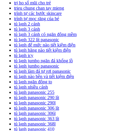
trị ho sổ mũi cho trẻ
trieu chung chan tay mieng
trình tự các bước skincare
trình tự mọc răng của bé
tủ lạnh 2 cánh
tủ lạnh 3 cánh
tủ lạnh 3 cánh có ngăn đông mềm
tủ lạnh 322 lít panasonic
tủ lạnh để mức nào tiết kiệm điện
tủ lạnh hãng nào tiết kiệm điện
tủ lạnh icy
tủ lạnh jumbo ngăn đá khổng lồ
tủ lạnh jumbo panasonic
tủ lạnh làm đá tự rơi panasonic
tủ lạnh nào bền và tiết kiệm điện
tủ lạnh ngăn đông to
tủ lạnh nhiều cánh
tủ lạnh panasonic 255
tủ lạnh panasonic 290 lít
tủ lạnh panasonic 290l
tủ lạnh panasonic 306 lít
tủ lạnh panasonic 306l
tủ lạnh panasonic 363 lít
tủ lạnh panasonic 368l
tủ lạnh panasonic 410