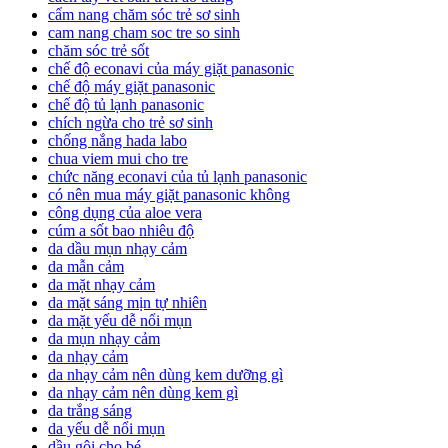
cẩm nang chăm sóc trẻ sơ sinh
cam nang cham soc tre so sinh
chăm sóc trẻ sốt
chế độ econavi của máy giặt panasonic
chế độ máy giặt panasonic
chế độ tủ lạnh panasonic
chích ngừa cho trẻ sơ sinh
chống nắng hada labo
chua viem mui cho tre
chức năng econavi của tủ lạnh panasonic
có nên mua máy giặt panasonic không
công dụng của aloe vera
cúm a sốt bao nhiêu độ
da dầu mụn nhạy cảm
da mẫn cảm
da mặt nhạy cảm
da mặt sáng mịn tự nhiên
da mặt yếu dễ nổi mụn
da mụn nhạy cảm
da nhạy cảm
da nhạy cảm nên dùng kem dưỡng gì
da nhạy cảm nên dùng kem gì
da trắng sáng
da yếu dễ nổi mụn
dầu gội cho bé