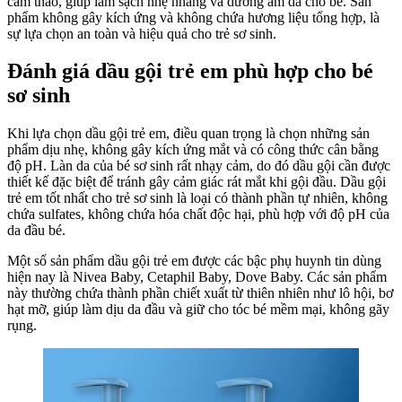
cam thảo, giúp làm sạch nhẹ nhàng và dưỡng ẩm da cho bé. Sản
phẩm không gây kích ứng và không chứa hương liệu tổng hợp, là
sự lựa chọn an toàn và hiệu quả cho trẻ sơ sinh.
Đánh giá dầu gội trẻ em phù hợp cho bé
sơ sinh
Khi lựa chọn dầu gội trẻ em, điều quan trọng là chọn những sản
phẩm dịu nhẹ, không gây kích ứng mắt và có công thức cân bằng
độ pH. Làn da của bé sơ sinh rất nhạy cảm, do đó dầu gội cần được
thiết kế đặc biệt để tránh gây cảm giác rát mắt khi gội đầu. Dầu gội
trẻ em tốt nhất cho trẻ sơ sinh là loại có thành phần tự nhiên, không
chứa sulfates, không chứa hóa chất độc hại, phù hợp với độ pH của
da đầu bé.
Một số sản phẩm dầu gội trẻ em được các bậc phụ huynh tin dùng
hiện nay là Nivea Baby, Cetaphil Baby, Dove Baby. Các sản phẩm
này thường chứa thành phần chiết xuất từ thiên nhiên như lô hội, bơ
hạt mỡ, giúp làm dịu da đầu và giữ cho tóc bé mềm mại, không gãy
rụng.