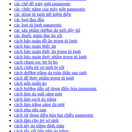
các chế độ máy giặt panasonic
các chức năng của máy giặt panasonic
các dòng tủ lạnh tiết kiệm điện
các loại đau đầu
các loại tủ lạnh panasonic
các sản phẩm dưỡng da tuổi dậy thì
các thuốc giảm đau hạ sốt
cách bảo quản đồ ăn trong tủ lạnh
cách bảo quản thức ăn
cách bảo quản thức ăn trong tủ lạnh
cách bảo quản thực phẩm trong tủ lạnh
cach cham soc tre bi ho
cách chữa trẻ sơ sinh bị sốt
cách dưỡng trắng da toàn thân sau sinh
cách để thực phẩm trong tủ lạnh
cách gấp quần áo
cách hướng dẫn sử dụng điều hòa panasonic
cách làm da mặt sáng mịn
cách làm sạch áo trắng
cách làm trắng sáng da mặt
cách pha sữa nan
cách sử dụng điều hòa hai chiều panasonic
cách tắm cho trẻ sơ sinh
cách tẩy áo trắng dính màu
cách tẩy vết bẩn trên áo trắng