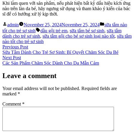
Khi làm quen với sản phẩm, nếu phát hiện bất kỳ dấu hiệu kích ứng
nào trên làn da bé, hãy ngưng sử dụng và tham khảo ý kiến của bác
sĩ để có hướng xử lý kịp thời.
Posted
Posted
admin
November 25, 2024
November 25, 2024
sữa tắm nào
by
in
Tags:
tốt cho trẻ sơ sinh
dầu gội trẻ em
,
sữa tắm bé sơ sinh
,
sữa tắm
dành cho trẻ sơ sinh
,
sữa tắm gội cho bé sơ sinh loại nào tốt
,
sữa tắm
nào tốt cho trẻ sơ sinh
Post
Previous
Previous Post
post:
Sữa Tắm Dành Cho Trẻ Sơ Sinh: Bí Quyết Chăm Sóc Da Bé
navigation
Next
Next Post
post:
Các Sản Phẩm Chăm Sóc Dành Cho Da Mẫn Cảm
Leave a comment
Your email address will not be published.
Required fields are
marked
*
Comment
*