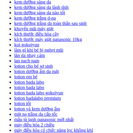
kem dưỡng sáng da
kem dưỡng sáng da lành tính
kem dưỡng sáng da nào tốt
kem dưỡng trắng d-na
kem dưỡng trắng da toàn thân sau sinh
khuyến mãi máy giặt
kích thước điều hòa cây
kích thước máy giặt panasonic 10kg
koi gokujyun
làm gì khi bé bị nghẹt mũi
làn da nhạy cảm
lan nach nam
lotion cho bé sơ sinh
lotion dưỡng ẩm da mặt
lotion em bé
lotion hada labo
lotion hada labo
lotion hada labo gokujyun
lotion hadalabo premium
lotion tốt
lotion và kem dưỡng ẩm
mặt nạ trắng da cấp tốc
mẫu tủ lạnh panasonic mới nhất
máy điều hòa 2 chiều
máy điều hòa có chức năng lọc không khí