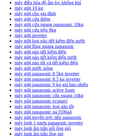
máy điều hòa độ ẩm lọc không khí
máy giặt 10 kg
máy giặt cho gia đình
máy giặt cửa đứng
máy giặt cửa ngang panasonic 10kg
máy giặt cửa trên 9kg
máy giặt inverter
máy giặt loại nào tiết kiệm điện nước
máy giặt lồng ngang panasonic
máy giặt nào tiết kiệm điện
máy giặt nào tiết kiệm điện nước
máy giặt nào tốt và tiết kiệm điện
máy giặt nước nóng
máy giặt panasonic 8 5kg inverter
máy giặt panasonic 8.5 kg inverter
máy giặt panasonic 9 kg giá bao nhiêu
máy giặt panasonic active foam
máy giặt panasonic cửa ngang 10kg
máy giặt panasonic econavi
máy giặt panasonic loại nào tốt
máy giặt panasonic na f100a4
máy giặt truyền trực tiếp panasonic
máy lạnh 1 ngựa panasonic inverter
máy lạnh âm trần nối ống gió
máy lạnh âm trần ống gió