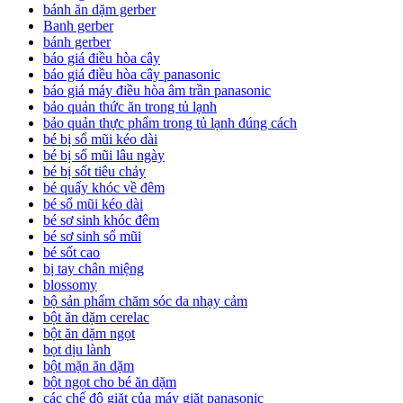
bánh ăn dặm gerber
Banh gerber
bánh gerber
báo giá điều hòa cây
báo giá điều hòa cây panasonic
báo giá máy điều hòa âm trần panasonic
bảo quản thức ăn trong tủ lạnh
bảo quản thực phẩm trong tủ lạnh đúng cách
bé bị sổ mũi kéo dài
bé bị sổ mũi lâu ngày
bé bị sốt tiêu chảy
bé quấy khóc về đêm
bé sổ mũi kéo dài
bé sơ sinh khóc đêm
bé sơ sinh sổ mũi
bé sốt cao
bị tay chân miệng
blossomy
bộ sản phẩm chăm sóc da nhạy cảm
bột ăn dặm cerelac
bột ăn dặm ngọt
bọt dịu lành
bột mặn ăn dặm
bột ngọt cho bé ăn dặm
các chế độ giặt của máy giặt panasonic