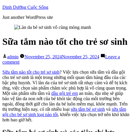
Skip
Dinh Dưỡng Cuộc Sống
to
Just another WordPress site
content
Sữa tắm nào tốt cho trẻ sơ sinh
Posted
admin
November 25, 2024
November 25, 2024
Leave a
by
on
comment
Sữa
Sữa tắm nào tốt cho trẻ sơ sinh
? Việc lựa chọn sữa tắm và dầu gội
tắm
cho trẻ sơ sinh là một trong những mối quan tâm hàng đầu của các
nào
bậc phụ huynh. Vì làn da của trẻ sơ sinh rất nhạy cảm và dễ bị kích
tốt
ứng, việc chọn sản phẩm chăm sóc phù hợp là vô cùng quan trọng.
cho
Một sản phẩm sữa tắm và
dầu gội trẻ em
an toàn, dịu nhẹ sẽ giúp
trẻ
bảo vệ làn da non nớt của bé khỏi tác động của môi trường bên
sơ
ngoài, đồng thời giữ cho làn da bé luôn mềm mại, khỏe mạnh. Trên
sinh
thị trường hiện nay, có rất nhiều loại
sữa tắm bé sơ sinh
và
sữa tắm
gội cho bé sơ sinh loại nào tốt
, khiến việc lựa chọn trở nên khó khăn
hơn bao giờ hết.