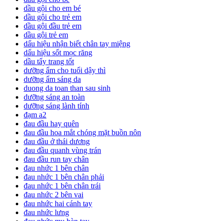
dầu gội cho em bé
dầu gội cho trẻ em
dầu gội đầu trẻ em
dầu gội trẻ em
dấu hiệu nhận biết chân tay miệng
dấu hiệu sốt mọc răng
dầu tẩy trang tốt
dưỡng ẩm cho tuổi dậy thì
dưỡng ẩm sáng da
duong da toan than sau sinh
dưỡng sáng an toàn
dưỡng sáng lành tính
đạm a2
đau đầu hay quên
đau đầu hoa mắt chóng mặt buồn nôn
đau đầu ở thái dương
đau đầu quanh vùng trán
đau đầu run tay chân
đau nhức 1 bên chân
đau nhức 1 bên chân phải
đau nhức 1 bên chân trái
đau nhức 2 bên vai
đau nhức hai cánh tay
đau nhức lưng