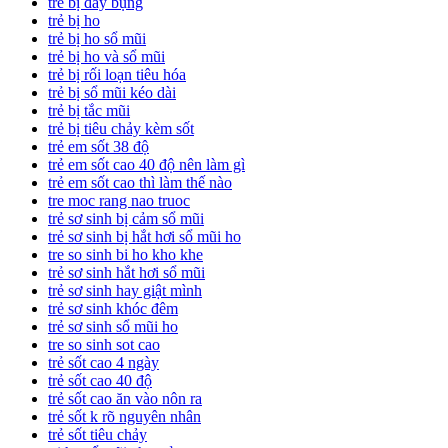
trẻ bị đầy bụng
trẻ bị ho
trẻ bị ho sổ mũi
trẻ bị ho và sổ mũi
trẻ bị rối loạn tiêu hóa
trẻ bị sổ mũi kéo dài
trẻ bị tắc mũi
trẻ bị tiêu chảy kèm sốt
trẻ em sốt 38 độ
trẻ em sốt cao 40 độ nên làm gì
trẻ em sốt cao thì làm thế nào
tre moc rang nao truoc
trẻ sơ sinh bị cảm sổ mũi
trẻ sơ sinh bị hắt hơi sổ mũi ho
tre so sinh bi ho kho khe
trẻ sơ sinh hắt hơi sổ mũi
trẻ sơ sinh hay giật mình
trẻ sơ sinh khóc đêm
trẻ sơ sinh sổ mũi ho
tre so sinh sot cao
trẻ sốt cao 4 ngày
trẻ sốt cao 40 độ
trẻ sốt cao ăn vào nôn ra
trẻ sốt k rõ nguyên nhân
trẻ sốt tiêu chảy