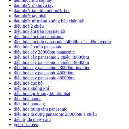
đau nhức mu bàn tay
đau nhức ở khuỷu tay
đau nhức tai khi nuốt nước bọt
đau nhức tay phải
đau nhức từ mông xuống bắp chân trái
điều hoà 2 chiều
điều hoà âm trần loại nào tốt
điều hoà âm trần panasonic
điều hòa âm trần panasonic 24000btu 1 chiều inverter
điều hòa áp trần panasonic
điều hòa cây 28000btu panasonic
điều hoà cây panasonic 2 chiều 18000btu
điều hòa cây panasonic 2 chiều 18000btu
điều hòa cây panasonic 28000btu inverter
điều hoà cây panasonic 45000btu
điều hòa cây panasonic 48000btu
điều hòa cục bộ
điều hòa không khí
điều hoà lọc không khí tốt nhất
điều hòa nanoe
điều hoà nanoe g
điều hòa trung tâm panasonic
điều hòa tủ đứng panasonic 28000btu 1 chiều
điều trị da nhạy cảm
gel sunscreen