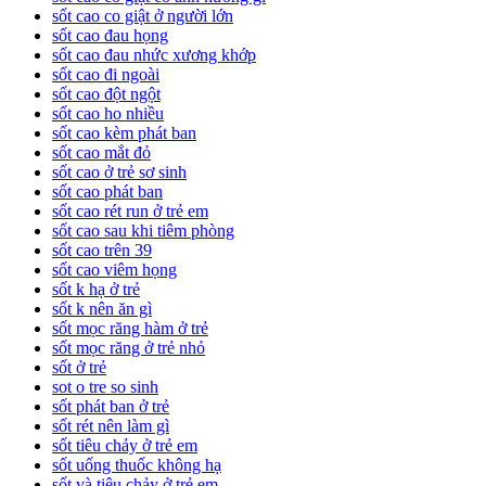
sốt cao co giật ở người lớn
sốt cao đau họng
sốt cao đau nhức xương khớp
sốt cao đi ngoài
sốt cao đột ngột
sốt cao ho nhiều
sốt cao kèm phát ban
sốt cao mắt đỏ
sốt cao ở trẻ sơ sinh
sốt cao phát ban
sốt cao rét run ở trẻ em
sốt cao sau khi tiêm phòng
sốt cao trên 39
sốt cao viêm họng
sốt k hạ ở trẻ
sốt k nên ăn gì
sốt mọc răng hàm ở trẻ
sốt mọc răng ở trẻ nhỏ
sốt ở trẻ
sot o tre so sinh
sốt phát ban ở trẻ
sốt rét nên làm gì
sốt tiêu chảy ở trẻ em
sốt uống thuốc không hạ
sốt và tiêu chảy ở trẻ em