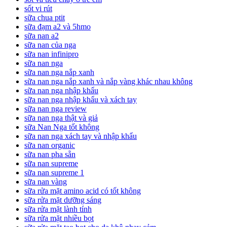
sốt vi rút
sữa chua ptit
sữa đạm a2 và 5hmo
sữa nan a2
sữa nan của nga
sữa nan infinipro
sữa nan nga
sữa nan nga nắp xanh
sữa nan nga nắp xanh và nắp vàng khác nhau không
sữa nan nga nhập khẩu
sữa nan nga nhập khẩu và xách tay
sữa nan nga review
sữa nan nga thật và giả
sữa Nan Nga tốt không
sữa nan nga xách tay và nhập khẩu
sữa nan organic
sữa nan pha sẵn
sữa nan supreme
sữa nan supreme 1
sữa nan vàng
sữa rửa mặt amino acid có tốt không
sữa rửa mặt dưỡng sáng
sữa rửa mặt lành tính
sữa rửa mặt nhiều bọt