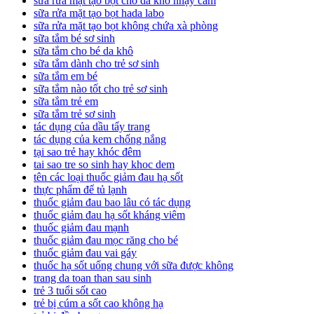
sữa rửa mặt tạo bọt cho da khô nhạy cảm
sữa rửa mặt tạo bọt hada labo
sữa rửa mặt tạo bọt không chứa xà phòng
sữa tắm bé sơ sinh
sữa tắm cho bé da khô
sữa tắm dành cho trẻ sơ sinh
sữa tắm em bé
sữa tắm nào tốt cho trẻ sơ sinh
sữa tắm trẻ em
sữa tắm trẻ sơ sinh
tác dụng của dầu tẩy trang
tác dụng của kem chống nắng
tại sao trẻ hay khóc đêm
tai sao tre so sinh hay khoc dem
tên các loại thuốc giảm đau hạ sốt
thực phẩm để tủ lạnh
thuốc giảm đau bao lâu có tác dụng
thuốc giảm đau hạ sốt kháng viêm
thuốc giảm đau mạnh
thuốc giảm đau mọc răng cho bé
thuốc giảm đau vai gáy
thuốc hạ sốt uống chung với sữa được không
trang da toan than sau sinh
trẻ 3 tuổi sốt cao
trẻ bị cúm a sốt cao không hạ