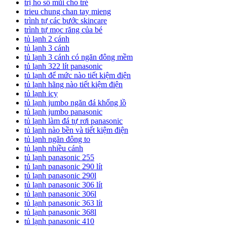
trị ho sổ mũi cho trẻ
trieu chung chan tay mieng
trình tự các bước skincare
trình tự mọc răng của bé
tủ lạnh 2 cánh
tủ lạnh 3 cánh
tủ lạnh 3 cánh có ngăn đông mềm
tủ lạnh 322 lít panasonic
tủ lạnh để mức nào tiết kiệm điện
tủ lạnh hãng nào tiết kiệm điện
tủ lạnh icy
tủ lạnh jumbo ngăn đá khổng lồ
tủ lạnh jumbo panasonic
tủ lạnh làm đá tự rơi panasonic
tủ lạnh nào bền và tiết kiệm điện
tủ lạnh ngăn đông to
tủ lạnh nhiều cánh
tủ lạnh panasonic 255
tủ lạnh panasonic 290 lít
tủ lạnh panasonic 290l
tủ lạnh panasonic 306 lít
tủ lạnh panasonic 306l
tủ lạnh panasonic 363 lít
tủ lạnh panasonic 368l
tủ lạnh panasonic 410