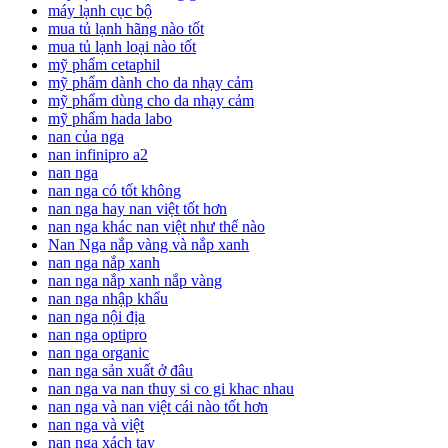
máy lạnh cục bộ
mua tủ lạnh hãng nào tốt
mua tủ lạnh loại nào tốt
mỹ phẩm cetaphil
mỹ phẩm dành cho da nhạy cảm
mỹ phẩm dùng cho da nhạy cảm
mỹ phẩm hada labo
nan của nga
nan infinipro a2
nan nga
nan nga có tốt không
nan nga hay nan việt tốt hơn
nan nga khác nan việt như thế nào
Nan Nga nắp vàng và nắp xanh
nan nga nắp xanh
nan nga nắp xanh nắp vàng
nan nga nhập khẩu
nan nga nội địa
nan nga optipro
nan nga organic
nan nga sản xuất ở đâu
nan nga va nan thuy si co gi khac nhau
nan nga và nan việt cái nào tốt hơn
nan nga và việt
nan nga xách tay