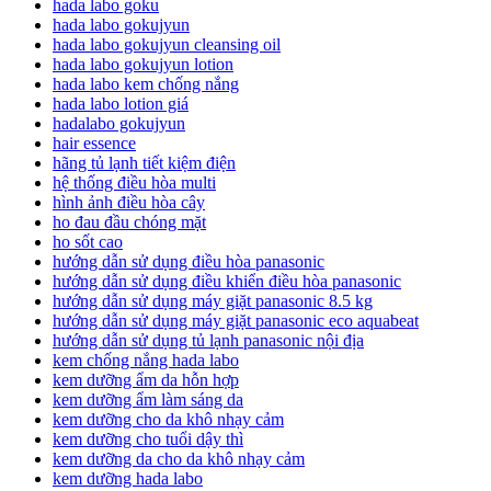
hada labo goku
hada labo gokujyun
hada labo gokujyun cleansing oil
hada labo gokujyun lotion
hada labo kem chống nắng
hada labo lotion giá
hadalabo gokujyun
hair essence
hãng tủ lạnh tiết kiệm điện
hệ thống điều hòa multi
hình ảnh điều hòa cây
ho đau đầu chóng mặt
ho sốt cao
hướng dẫn sử dụng điều hòa panasonic
hướng dẫn sử dụng điều khiển điều hòa panasonic
hướng dẫn sử dụng máy giặt panasonic 8.5 kg
hướng dẫn sử dụng máy giặt panasonic eco aquabeat
hướng dẫn sử dụng tủ lạnh panasonic nội địa
kem chống nắng hada labo
kem dưỡng ẩm da hỗn hợp
kem dưỡng ẩm làm sáng da
kem dưỡng cho da khô nhạy cảm
kem dưỡng cho tuổi dậy thì
kem dưỡng da cho da khô nhạy cảm
kem dưỡng hada labo