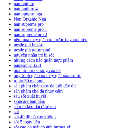
nan optipro
nan optipro 4
nan optipro nga
Nan Organic Nga
nan supreme pro
nan supreme pro 1
nan supreme pro 2
nên mua máy giặt cửa trước hay cửa trên
nestle ptit brasse
nestle ptit gourmand
nguyên nhân trẻ bị sốt
những cách bảo quản thực phẩm
panasonic 322l
quá trình mọc răng của bé
quy trình giặt của máy giặt panasonic
rohto 50 megumi
sản phẩm chăm sóc da tuổi dậy thì
sản phẩm cho da nhạy cảm
sau sốt xuất huyết
skincare ban đêm
sổ mũi kéo dài ở trẻ em
sốt
sốt 40 độ có cao không
sốt 5 ngày liền
sốt cao co giật có ảnh hưởng gì