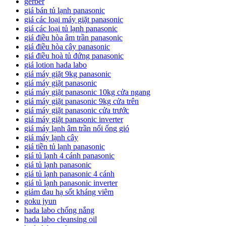
gerber
giá bán tủ lạnh panasonic
giá các loại máy giặt panasonic
giá các loại tủ lạnh panasonic
giá điều hòa âm trần panasonic
giá điều hòa cây panasonic
giá điều hoà tủ đứng panasonic
giá lotion hada labo
giá máy giặt 9kg panasonic
giá máy giặt panasonic
giá máy giặt panasonic 10kg cửa ngang
giá máy giặt panasonic 9kg cửa trên
giá máy giặt panasonic cửa trước
giá máy giặt panasonic inverter
giá máy lạnh âm trần nối ống gió
giá máy lạnh cây
giá tiền tủ lạnh panasonic
giá tủ lạnh 4 cánh panasonic
giá tủ lạnh panasonic
giá tủ lạnh panasonic 4 cánh
giá tủ lạnh panasonic inverter
giảm đau hạ sốt kháng viêm
goku jyun
hada labo chống nắng
hada labo cleansing oil