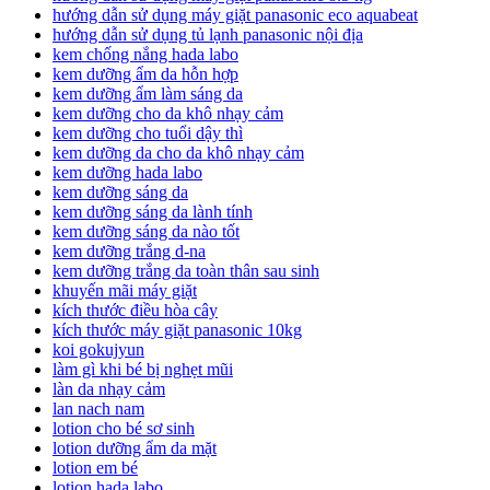
hướng dẫn sử dụng máy giặt panasonic eco aquabeat
hướng dẫn sử dụng tủ lạnh panasonic nội địa
kem chống nắng hada labo
kem dưỡng ẩm da hỗn hợp
kem dưỡng ẩm làm sáng da
kem dưỡng cho da khô nhạy cảm
kem dưỡng cho tuổi dậy thì
kem dưỡng da cho da khô nhạy cảm
kem dưỡng hada labo
kem dưỡng sáng da
kem dưỡng sáng da lành tính
kem dưỡng sáng da nào tốt
kem dưỡng trắng d-na
kem dưỡng trắng da toàn thân sau sinh
khuyến mãi máy giặt
kích thước điều hòa cây
kích thước máy giặt panasonic 10kg
koi gokujyun
làm gì khi bé bị nghẹt mũi
làn da nhạy cảm
lan nach nam
lotion cho bé sơ sinh
lotion dưỡng ẩm da mặt
lotion em bé
lotion hada labo