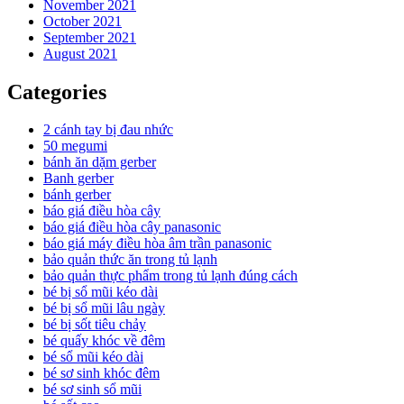
November 2021
October 2021
September 2021
August 2021
Categories
2 cánh tay bị đau nhức
50 megumi
bánh ăn dặm gerber
Banh gerber
bánh gerber
báo giá điều hòa cây
báo giá điều hòa cây panasonic
báo giá máy điều hòa âm trần panasonic
bảo quản thức ăn trong tủ lạnh
bảo quản thực phẩm trong tủ lạnh đúng cách
bé bị sổ mũi kéo dài
bé bị sổ mũi lâu ngày
bé bị sốt tiêu chảy
bé quấy khóc về đêm
bé sổ mũi kéo dài
bé sơ sinh khóc đêm
bé sơ sinh sổ mũi