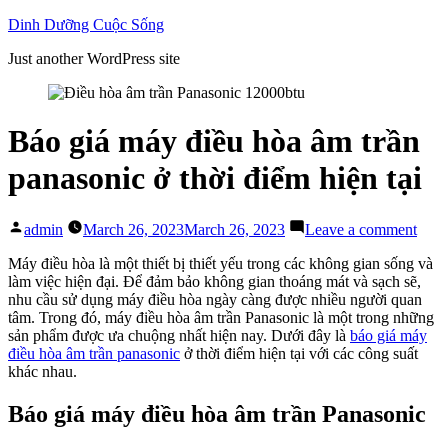
Skip
Dinh Dưỡng Cuộc Sống
to
Just another WordPress site
content
Báo giá máy điều hòa âm trần
panasonic ở thời điểm hiện tại
Posted
on
admin
March 26, 2023
March 26, 2023
Leave a comment
by
Báo
giá
Máy điều hòa là một thiết bị thiết yếu trong các không gian sống và
máy
làm việc hiện đại. Để đảm bảo không gian thoáng mát và sạch sẽ,
điều
nhu cầu sử dụng máy điều hòa ngày càng được nhiều người quan
hòa
tâm. Trong đó, máy điều hòa âm trần Panasonic là một trong những
âm
sản phẩm được ưa chuộng nhất hiện nay. Dưới đây là
báo giá máy
trần
điều hòa âm trần panasonic
ở thời điểm hiện tại
với các công suất
pana
khác nhau.
ở
thời
Báo giá máy điều hòa âm trần Panasonic
điểm
hiện