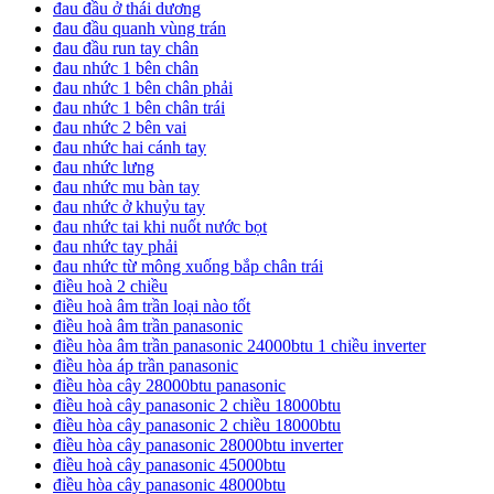
đau đầu ở thái dương
đau đầu quanh vùng trán
đau đầu run tay chân
đau nhức 1 bên chân
đau nhức 1 bên chân phải
đau nhức 1 bên chân trái
đau nhức 2 bên vai
đau nhức hai cánh tay
đau nhức lưng
đau nhức mu bàn tay
đau nhức ở khuỷu tay
đau nhức tai khi nuốt nước bọt
đau nhức tay phải
đau nhức từ mông xuống bắp chân trái
điều hoà 2 chiều
điều hoà âm trần loại nào tốt
điều hoà âm trần panasonic
điều hòa âm trần panasonic 24000btu 1 chiều inverter
điều hòa áp trần panasonic
điều hòa cây 28000btu panasonic
điều hoà cây panasonic 2 chiều 18000btu
điều hòa cây panasonic 2 chiều 18000btu
điều hòa cây panasonic 28000btu inverter
điều hoà cây panasonic 45000btu
điều hòa cây panasonic 48000btu