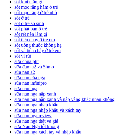
sốt k nên ăn gì
sốt mọc răng hàm ở trẻ
sốt mọc răng ở trẻ nhỏ
sốt ở trẻ
sot o tre so sinh
sốt phát ban ở trẻ
sốt rét nên làm gì
sốt tiêu chảy ở trẻ em
sốt uống thuốc không hạ
sốt và tiêu chảy ở trẻ em
sốt vi rút
sữa chua ptit
sữa đạm a2 và 5hmo
sữa nan a2
sữa nan của nga
sữa nan infinipro
sữa nan nga
sữa nan nga nắp xanh
sữa nan nga nắp xanh và nắp vàng khác nhau không
sữa nan nga nhập khẩu
sữa nan nga nhập khẩu và xách tay
sữa nan nga review
sữa nan nga thật và giả
sữa Nan Nga tốt không
sữa nan nga xách tay và nhập khẩu