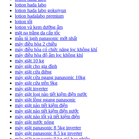
lotion hada labo
lotion hada labo gokujyun
lotion hadalabo premium
lotion tốt
lotion và kem dưỡng ẩm
mặt nạ trắng da cấp tốc
mẫu tủ lạnh panasonic mới nhất
máy điều hòa 2 chiều
máy điều hòa có chức năng lọc không khí
máy điều hòa độ ẩm lọc không khí
máy giặt 10 kg
máy giặt cho gia đình
máy giặt cửa đứng
máy giặt cửa ngang panasonic 10kg
máy giặt cửa trên 9kg
máy giặt inverter
máy giặt loại nào tiết kiệm điện nước
máy giặt lồng ngang panasonic
máy giặt nào tiết kiệm điện
máy giặt nào tiết kiệm điện nước
máy giặt nào tốt và tiết kiệm điện
máy giặt nước nóng
máy giặt panasonic 8 5kg inverter
máy giặt panasonic 8.5 kg inverter
máy giặt panasonic 9 kg giá bao nhiêu