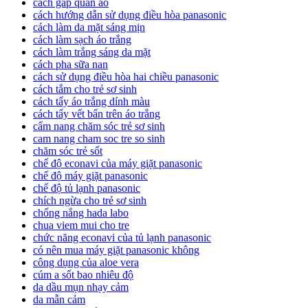
cách gấp quần áo
cách hướng dẫn sử dụng điều hòa panasonic
cách làm da mặt sáng mịn
cách làm sạch áo trắng
cách làm trắng sáng da mặt
cách pha sữa nan
cách sử dụng điều hòa hai chiều panasonic
cách tắm cho trẻ sơ sinh
cách tẩy áo trắng dính màu
cách tẩy vết bẩn trên áo trắng
cẩm nang chăm sóc trẻ sơ sinh
cam nang cham soc tre so sinh
chăm sóc trẻ sốt
chế độ econavi của máy giặt panasonic
chế độ máy giặt panasonic
chế độ tủ lạnh panasonic
chích ngừa cho trẻ sơ sinh
chống nắng hada labo
chua viem mui cho tre
chức năng econavi của tủ lạnh panasonic
có nên mua máy giặt panasonic không
công dụng của aloe vera
cúm a sốt bao nhiêu độ
da dầu mụn nhạy cảm
da mẫn cảm