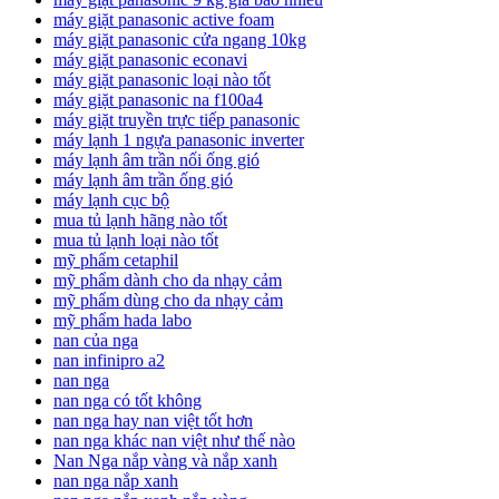
máy giặt panasonic active foam
máy giặt panasonic cửa ngang 10kg
máy giặt panasonic econavi
máy giặt panasonic loại nào tốt
máy giặt panasonic na f100a4
máy giặt truyền trực tiếp panasonic
máy lạnh 1 ngựa panasonic inverter
máy lạnh âm trần nối ống gió
máy lạnh âm trần ống gió
máy lạnh cục bộ
mua tủ lạnh hãng nào tốt
mua tủ lạnh loại nào tốt
mỹ phẩm cetaphil
mỹ phẩm dành cho da nhạy cảm
mỹ phẩm dùng cho da nhạy cảm
mỹ phẩm hada labo
nan của nga
nan infinipro a2
nan nga
nan nga có tốt không
nan nga hay nan việt tốt hơn
nan nga khác nan việt như thế nào
Nan Nga nắp vàng và nắp xanh
nan nga nắp xanh