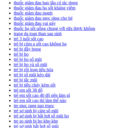
thuốc giảm đau bao lâu có tác dụng
thuốc giảm đau hạ sốt kháng viêm
thuốc giảm đau mạnh
thuốc giảm đau mọc răng cho bé
thuốc giảm đau vai gáy
thuốc hạ sốt uống chung với sữa được không
trang da toan than sau sinh
trẻ 3 tuổi sốt cao
trẻ bị cúm a sốt cao không hạ
trẻ bị đầy bụng
trẻ bị ho
trẻ bị ho sổ mũi
trẻ bị ho và sổ mũi
trẻ bị rối loạn tiêu hóa
trẻ bị sổ mũi kéo dài
trẻ bị tắc mũi
trẻ bị tiêu chảy kèm sốt
trẻ em sốt 38 độ
trẻ em sốt cao 40 độ nên làm gì
trẻ em sốt cao thì làm thế nào
tre moc rang nao truoc
trẻ sơ sinh bị cảm sổ mũi
trẻ sơ sinh bị hắt hơi sổ mũi ho
tre so sinh bi ho kho khe
trẻ sơ sinh hắt hơi sổ mũi