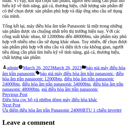
nhau. Vì vậy, khi lựa chọn sản phẩm, người tiêu dùng cần phải tìm
hiểu kỹ về tính năng, giá cả, thương hiệu, chất lượng sản phẩm để
có thể chọn được sản phẩm phù hợp và đáp ứng nhu cầu sử dụng
của mình.
Tổng kết lại, máy điều hòa âm trần Panasonic là một trong những
sản phẩm được ưa chuộng nhất trên thị trường hiện nay. Với các
công suất khác nhau, từ 12000btu đến 48000btu, sản phẩm này phù
hợp với nhiều nhu cầu sử dụng khác nhau. Tuy nhiên, để chọn được
sản phẩm phù hợp với nhu cầu và diện tích của không gian, người
tiêu dùng cần phải tìm hiểu kỹ về tính năng, giá cả, thương hiệu,
chất lượng sản phẩm
Posted
Posted
admin
March 26, 2023
March 26, 2023
báo giá máy điều hòa
by
in
Tags:
âm trần panasonic
báo giá máy điều hòa âm trần panasonic
,
điều
hòa âm trần panasonic 12000btu
,
điều hòa âm trần panasonic
24000btu
,
điều hòa âm trần panasonic 34000btu
,
điều hòa âm trần
panasonic 48000btu
,
giá điều hòa âm trần panasonic
Post
Previous
Previous Post
post:
Điều hòa cục bộ và những dòng máy điều hòa khác
navigation
Next
Next Post
post:
Ưu điểm điều hòa âm trần Panasonic 24000BTU 1 chiều inverter
Leave a comment