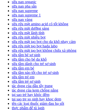
sữa nan organic
sữa nan pha sẵn
sữa nan supreme
sữa nan supreme 1
sữa nan vàng
sữa rửa mặt amino acid có tốt không
sữa rửa mặt dưỡng sáng
sữa rửa mặt lành tính
sữa rửa mặt nhiều bọt
sữa rửa mặt tạo bọt cho da khô nhạy cảm
sữa rửa mặt tạo bọt hada labo
sữa rửa mặt tạo bọt không chứa xà phòng
sữa tắm bé sơ sinh
sữa tắm cho bé da khô
sữa tắm dành cho trẻ sơ sinh
sữa tắm em bé
sữa tắm nào tốt cho trẻ sơ sinh
sữa tắm trẻ em
sữa tắm trẻ sơ sinh
tác dụng của dầu tẩy trang
tác dụng của kem chống nắng
tại sao trẻ hay khóc đêm
tai sao tre so sinh hay khoc dem
tên các loại thuốc giảm đau hạ sốt
thực phẩm để tủ lạnh