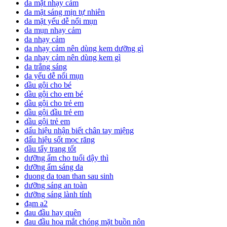
da mặt nhạy cảm
da mặt sáng mịn tự nhiên
da mặt yếu dễ nổi mụn
da mụn nhạy cảm
da nhạy cảm
da nhạy cảm nên dùng kem dưỡng gì
da nhạy cảm nên dùng kem gì
da trắng sáng
da yếu dễ nổi mụn
dầu gội cho bé
dầu gội cho em bé
dầu gội cho trẻ em
dầu gội đầu trẻ em
dầu gội trẻ em
dấu hiệu nhận biết chân tay miệng
dấu hiệu sốt mọc răng
dầu tẩy trang tốt
dưỡng ẩm cho tuổi dậy thì
dưỡng ẩm sáng da
duong da toan than sau sinh
dưỡng sáng an toàn
dưỡng sáng lành tính
đạm a2
đau đầu hay quên
đau đầu hoa mắt chóng mặt buồn nôn