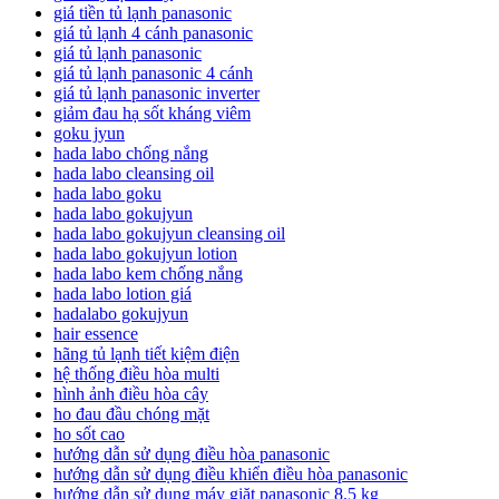
giá tiền tủ lạnh panasonic
giá tủ lạnh 4 cánh panasonic
giá tủ lạnh panasonic
giá tủ lạnh panasonic 4 cánh
giá tủ lạnh panasonic inverter
giảm đau hạ sốt kháng viêm
goku jyun
hada labo chống nắng
hada labo cleansing oil
hada labo goku
hada labo gokujyun
hada labo gokujyun cleansing oil
hada labo gokujyun lotion
hada labo kem chống nắng
hada labo lotion giá
hadalabo gokujyun
hair essence
hãng tủ lạnh tiết kiệm điện
hệ thống điều hòa multi
hình ảnh điều hòa cây
ho đau đầu chóng mặt
ho sốt cao
hướng dẫn sử dụng điều hòa panasonic
hướng dẫn sử dụng điều khiển điều hòa panasonic
hướng dẫn sử dụng máy giặt panasonic 8.5 kg