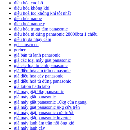
điều hòa cục bộ
điều hòa không khí
điều hoà lọc không khí tốt nhất
điều hòa nanoe
điều hoà nanoe g
điều hòa trung tâm panasonic
điều hòa tủ đứng panasonic 28000btu 1 chiều
điều trị da nhạy cảm
gel sunscreen
gerber
giá bán tủ lạnh panasonic
giá các loại máy giặt panasonic
giá các loại tủ lạnh panasonic
giá điều hòa âm trần panasonic
giá điều hòa cây panasonic
giá điều hoà tủ đứng panasonic
giá lotion hada labo
giá máy giặt 9kg panasonic
giá máy giặt panasonic
giá máy giặt panasonic 10kg cửa ngang
giá máy giặt panasonic 9kg cửa trên
giá máy giặt panasonic cửa trước
giá máy giặt panasonic inverter
giá máy lạnh âm trần nối ống gió
giá máy lạnh cây