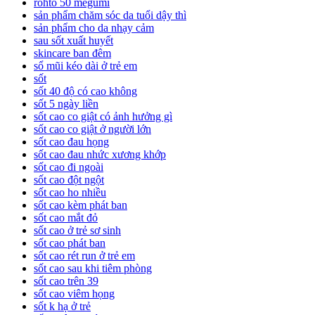
rohto 50 megumi
sản phẩm chăm sóc da tuổi dậy thì
sản phẩm cho da nhạy cảm
sau sốt xuất huyết
skincare ban đêm
sổ mũi kéo dài ở trẻ em
sốt
sốt 40 độ có cao không
sốt 5 ngày liền
sốt cao co giật có ảnh hưởng gì
sốt cao co giật ở người lớn
sốt cao đau họng
sốt cao đau nhức xương khớp
sốt cao đi ngoài
sốt cao đột ngột
sốt cao ho nhiều
sốt cao kèm phát ban
sốt cao mắt đỏ
sốt cao ở trẻ sơ sinh
sốt cao phát ban
sốt cao rét run ở trẻ em
sốt cao sau khi tiêm phòng
sốt cao trên 39
sốt cao viêm họng
sốt k hạ ở trẻ