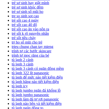
trẻ sơ sinh hay giật mình
trẻ sơ sinh khóc đêm
trẻ sơ sinh sổ mũi ho
tre so sinh sot cao
trẻ sốt cao 4 ngày
trẻ sốt cao 40 độ
trẻ sốt cao ăn vào nôn ra
trẻ sốt k rõ nguyên nhân
trẻ sốt tiêu chảy
trị ho sổ mũi cho trẻ
trieu chung chan tay mieng
trình tự các bước skincare
trình tự mọc răng của bé
tủ lạnh 2 cánh
tủ lạnh 3 cánh
tủ lạnh 3 cánh có ngăn đông mềm
tủ lạnh 322 lít panasonic
tủ lạnh để mức nào tiết kiệm điện
tủ lạnh hãng nào tiết kiệm điện
tủ lạnh icy
tủ lạnh jumbo ngăn đá khổng lồ
tủ lạnh jumbo panasonic
tủ lạnh làm đá tự rơi panasonic
tủ lạnh nào bền và tiết kiệm điện
tủ lạnh ngăn đông to