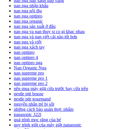
nan nga nắp xanh nắp vàng
nan nga nhập khẩu
nan nga nội địa
nan nga optipro
nan nga organic
nan nga sản xuất ở đâu
nan nga va nan thuy si co gi khac nhau
nan nga và nan việt cái nào tốt hơn
nan nga và việt
nan nga xách tay
nan optipro
nan optipro 4
nan optipro nga
Nan Organic Nga
nan supreme pro
nan supreme pro 1
nan supreme pro 2
nên mua máy giặt cửa trước hay cửa trên
nestle ptit brasse
nestle ptit gourmand
nguyên nhân trẻ bị sốt
những cách bảo quản thực phẩm
panasonic 322l
quá trình mọc răng của bé
quy trình giặt của máy giặt panasonic