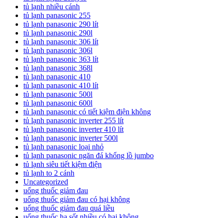
tủ lạnh nhiều cánh
tủ lạnh panasonic 255
tủ lạnh panasonic 290 lít
tủ lạnh panasonic 290l
tủ lạnh panasonic 306 lít
tủ lạnh panasonic 306l
tủ lạnh panasonic 363 lít
tủ lạnh panasonic 368l
tủ lạnh panasonic 410
tủ lạnh panasonic 410 lít
tủ lạnh panasonic 500l
tủ lạnh panasonic 600l
tủ lạnh panasonic có tiết kiệm điện không
tủ lạnh panasonic inverter 255 lít
tủ lạnh panasonic inverter 410 lít
tủ lạnh panasonic inverter 500l
tủ lạnh panasonic loại nhỏ
tủ lạnh panasonic ngăn đá khổng lồ jumbo
tủ lạnh siêu tiết kiệm điện
tủ lạnh to 2 cánh
Uncategorized
uống thuốc giảm đau
uống thuốc giảm đau có hại không
uống thuốc giảm đau quá liều
uống thuốc hạ sốt nhiều có hại không