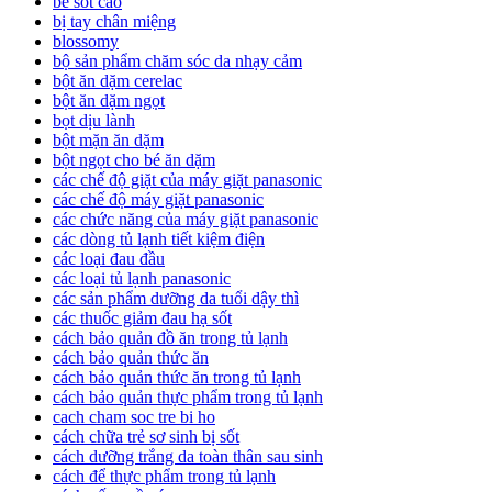
bé sốt cao
bị tay chân miệng
blossomy
bộ sản phẩm chăm sóc da nhạy cảm
bột ăn dặm cerelac
bột ăn dặm ngọt
bọt dịu lành
bột mặn ăn dặm
bột ngọt cho bé ăn dặm
các chế độ giặt của máy giặt panasonic
các chế độ máy giặt panasonic
các chức năng của máy giặt panasonic
các dòng tủ lạnh tiết kiệm điện
các loại đau đầu
các loại tủ lạnh panasonic
các sản phẩm dưỡng da tuổi dậy thì
các thuốc giảm đau hạ sốt
cách bảo quản đồ ăn trong tủ lạnh
cách bảo quản thức ăn
cách bảo quản thức ăn trong tủ lạnh
cách bảo quản thực phẩm trong tủ lạnh
cach cham soc tre bi ho
cách chữa trẻ sơ sinh bị sốt
cách dưỡng trắng da toàn thân sau sinh
cách để thực phẩm trong tủ lạnh