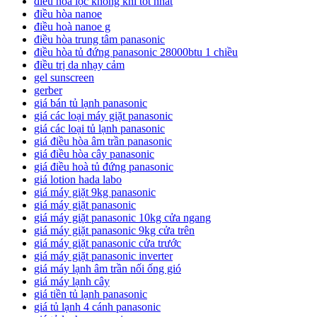
điều hoà lọc không khí tốt nhất
điều hòa nanoe
điều hoà nanoe g
điều hòa trung tâm panasonic
điều hòa tủ đứng panasonic 28000btu 1 chiều
điều trị da nhạy cảm
gel sunscreen
gerber
giá bán tủ lạnh panasonic
giá các loại máy giặt panasonic
giá các loại tủ lạnh panasonic
giá điều hòa âm trần panasonic
giá điều hòa cây panasonic
giá điều hoà tủ đứng panasonic
giá lotion hada labo
giá máy giặt 9kg panasonic
giá máy giặt panasonic
giá máy giặt panasonic 10kg cửa ngang
giá máy giặt panasonic 9kg cửa trên
giá máy giặt panasonic cửa trước
giá máy giặt panasonic inverter
giá máy lạnh âm trần nối ống gió
giá máy lạnh cây
giá tiền tủ lạnh panasonic
giá tủ lạnh 4 cánh panasonic