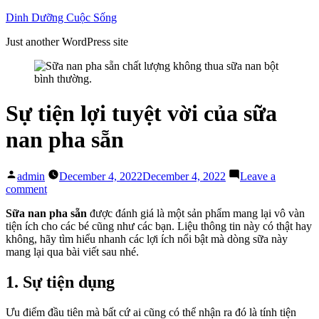
Skip
Dinh Dưỡng Cuộc Sống
to
Just another WordPress site
content
Sự tiện lợi tuyệt vời của sữa
nan pha sẵn
Posted
admin
December 4, 2022
December 4, 2022
Leave a
by
on
comment
Sự
Sữa nan pha sẵn
được đánh giá là một sản phẩm mang lại vô vàn
tiện
tiện ích cho các bé cũng như các bạn. Liệu thông tin này có thật hay
lợi
không, hãy tìm hiểu nhanh các lợi ích nổi bật mà dòng sữa này
tuyệt
mang lại qua bài viết sau nhé.
vời
của
sữa
1. Sự tiện dụng
nan
pha
Ưu điểm đầu tiên mà bất cứ ai cũng có thể nhận ra đó là tính tiện
sẵn