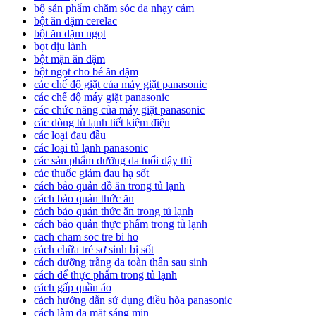
bộ sản phẩm chăm sóc da nhạy cảm
bột ăn dặm cerelac
bột ăn dặm ngọt
bọt dịu lành
bột mặn ăn dặm
bột ngọt cho bé ăn dặm
các chế độ giặt của máy giặt panasonic
các chế độ máy giặt panasonic
các chức năng của máy giặt panasonic
các dòng tủ lạnh tiết kiệm điện
các loại đau đầu
các loại tủ lạnh panasonic
các sản phẩm dưỡng da tuổi dậy thì
các thuốc giảm đau hạ sốt
cách bảo quản đồ ăn trong tủ lạnh
cách bảo quản thức ăn
cách bảo quản thức ăn trong tủ lạnh
cách bảo quản thực phẩm trong tủ lạnh
cach cham soc tre bi ho
cách chữa trẻ sơ sinh bị sốt
cách dưỡng trắng da toàn thân sau sinh
cách để thực phẩm trong tủ lạnh
cách gấp quần áo
cách hướng dẫn sử dụng điều hòa panasonic
cách làm da mặt sáng mịn