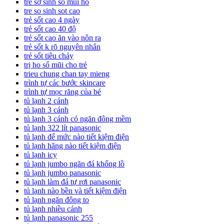
trẻ sơ sinh sổ mũi ho
tre so sinh sot cao
trẻ sốt cao 4 ngày
trẻ sốt cao 40 độ
trẻ sốt cao ăn vào nôn ra
trẻ sốt k rõ nguyên nhân
trẻ sốt tiêu chảy
trị ho sổ mũi cho trẻ
trieu chung chan tay mieng
trình tự các bước skincare
trình tự mọc răng của bé
tủ lạnh 2 cánh
tủ lạnh 3 cánh
tủ lạnh 3 cánh có ngăn đông mềm
tủ lạnh 322 lít panasonic
tủ lạnh để mức nào tiết kiệm điện
tủ lạnh hãng nào tiết kiệm điện
tủ lạnh icy
tủ lạnh jumbo ngăn đá khổng lồ
tủ lạnh jumbo panasonic
tủ lạnh làm đá tự rơi panasonic
tủ lạnh nào bền và tiết kiệm điện
tủ lạnh ngăn đông to
tủ lạnh nhiều cánh
tủ lạnh panasonic 255