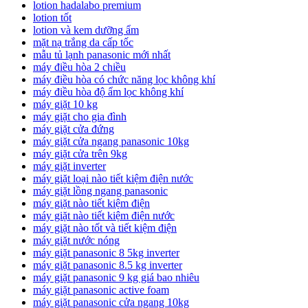
lotion hadalabo premium
lotion tốt
lotion và kem dưỡng ẩm
mặt nạ trắng da cấp tốc
mẫu tủ lạnh panasonic mới nhất
máy điều hòa 2 chiều
máy điều hòa có chức năng lọc không khí
máy điều hòa độ ẩm lọc không khí
máy giặt 10 kg
máy giặt cho gia đình
máy giặt cửa đứng
máy giặt cửa ngang panasonic 10kg
máy giặt cửa trên 9kg
máy giặt inverter
máy giặt loại nào tiết kiệm điện nước
máy giặt lồng ngang panasonic
máy giặt nào tiết kiệm điện
máy giặt nào tiết kiệm điện nước
máy giặt nào tốt và tiết kiệm điện
máy giặt nước nóng
máy giặt panasonic 8 5kg inverter
máy giặt panasonic 8.5 kg inverter
máy giặt panasonic 9 kg giá bao nhiêu
máy giặt panasonic active foam
máy giặt panasonic cửa ngang 10kg