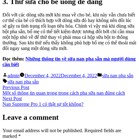
3. Thử sữa cho bé uống dễ dàng
Đối với các dòng sữa mới khi mua về cho bé, khi này vẫn chưa biết
cơ thể của bé có thích hợp với dòng sữa đó hay không nên đôi lúc
sẽ gây ra tình trạng rối loạn tiêu hóa. Chính vì vậy mà khi dùng sữa
bột pha sẵn, bố mẹ có thể tiết kiệm được tương đối bởi chỉ cần mua
một hộp nhỏ về để thử thay vì phải mua cả hộp sữa bột to thông
thường. Sau khi thử nếu thấy không phù hợp bố mẹ có thể thoải mái
đổi ngay sang một dòng sữa mới.
Đọc thêm:
Những thông tin về sữa nan pha sẵn mà người dùng
cần biết
Posted
Posted
admin
December 4, 2022
December 4, 2022
sữa nan pha sẵn
by
in
Tags:
sữa nan pha sẵn
Post
Previous
Previous Post
post:
Một số thông tin quan trọng trong cách pha sữa nan đúng cách
navigation
Next
Next Post
post:
Nan Supreme Pro 1 có thật sự tốt không?
Leave a comment
Your email address will not be published.
Required fields are
marked
*