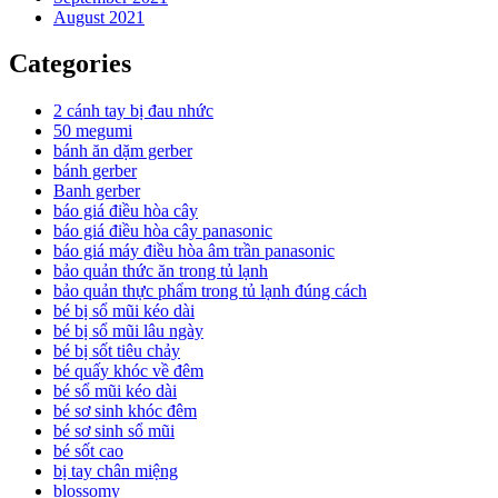
August 2021
Categories
2 cánh tay bị đau nhức
50 megumi
bánh ăn dặm gerber
bánh gerber
Banh gerber
báo giá điều hòa cây
báo giá điều hòa cây panasonic
báo giá máy điều hòa âm trần panasonic
bảo quản thức ăn trong tủ lạnh
bảo quản thực phẩm trong tủ lạnh đúng cách
bé bị sổ mũi kéo dài
bé bị sổ mũi lâu ngày
bé bị sốt tiêu chảy
bé quấy khóc về đêm
bé sổ mũi kéo dài
bé sơ sinh khóc đêm
bé sơ sinh sổ mũi
bé sốt cao
bị tay chân miệng
blossomy