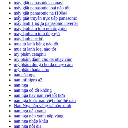
máy giặt panasonic econavi
máy giặt panasonic loại nào tốt
máy giặt panasonic na f100a4
máy giặt truyền trực tiếp panasonic
máy lạnh 1 ngựa panasonic inverter
máy lạnh âm trần nối ống gió
máy lạnh âm trần ống gió
máy lạnh cục bộ
mua tủ lạnh hãng nào tốt
mua tủ lạnh loại nào tốt
mỹ phẩm cetaphil
mỹ phẩm dành cho da nhạy cảm
mỹ phẩm dùng cho da nhạy cảm
mỹ phẩm hada labo
nan của nga
nan infinipro a2
nan nga
nan nga có tốt không
nan nga hay nan việt tốt hơn
nan nga khác nan việt như thế nào
Nan Nga nắp vàng và nắp xanh
nan nga nắp xanh
nan nga nắp xanh nắp vàng
nan nga nhập khẩu
nan nga nội địa