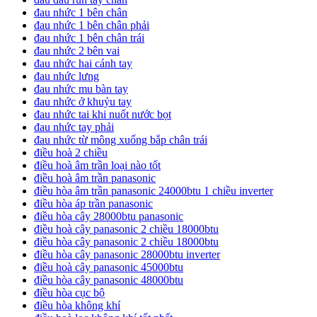
đau nhức 1 bên chân
đau nhức 1 bên chân phải
đau nhức 1 bên chân trái
đau nhức 2 bên vai
đau nhức hai cánh tay
đau nhức lưng
đau nhức mu bàn tay
đau nhức ở khuỷu tay
đau nhức tai khi nuốt nước bọt
đau nhức tay phải
đau nhức từ mông xuống bắp chân trái
điều hoà 2 chiều
điều hoà âm trần loại nào tốt
điều hoà âm trần panasonic
điều hòa âm trần panasonic 24000btu 1 chiều inverter
điều hòa áp trần panasonic
điều hòa cây 28000btu panasonic
điều hoà cây panasonic 2 chiều 18000btu
điều hòa cây panasonic 2 chiều 18000btu
điều hòa cây panasonic 28000btu inverter
điều hoà cây panasonic 45000btu
điều hòa cây panasonic 48000btu
điều hòa cục bộ
điều hòa không khí