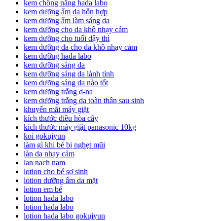
kem chống nắng hada labo
kem dưỡng ẩm da hỗn hợp
kem dưỡng ẩm làm sáng da
kem dưỡng cho da khô nhạy cảm
kem dưỡng cho tuổi dậy thì
kem dưỡng da cho da khô nhạy cảm
kem dưỡng hada labo
kem dưỡng sáng da
kem dưỡng sáng da lành tính
kem dưỡng sáng da nào tốt
kem dưỡng trắng d-na
kem dưỡng trắng da toàn thân sau sinh
khuyến mãi máy giặt
kích thước điều hòa cây
kích thước máy giặt panasonic 10kg
koi gokujyun
làm gì khi bé bị nghẹt mũi
làn da nhạy cảm
lan nach nam
lotion cho bé sơ sinh
lotion dưỡng ẩm da mặt
lotion em bé
lotion hada labo
lotion hada labo
lotion hada labo gokujyun