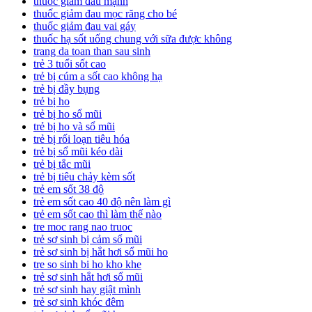
thuốc giảm đau mạnh
thuốc giảm đau mọc răng cho bé
thuốc giảm đau vai gáy
thuốc hạ sốt uống chung với sữa được không
trang da toan than sau sinh
trẻ 3 tuổi sốt cao
trẻ bị cúm a sốt cao không hạ
trẻ bị đầy bụng
trẻ bị ho
trẻ bị ho sổ mũi
trẻ bị ho và sổ mũi
trẻ bị rối loạn tiêu hóa
trẻ bị sổ mũi kéo dài
trẻ bị tắc mũi
trẻ bị tiêu chảy kèm sốt
trẻ em sốt 38 độ
trẻ em sốt cao 40 độ nên làm gì
trẻ em sốt cao thì làm thế nào
tre moc rang nao truoc
trẻ sơ sinh bị cảm sổ mũi
trẻ sơ sinh bị hắt hơi sổ mũi ho
tre so sinh bi ho kho khe
trẻ sơ sinh hắt hơi sổ mũi
trẻ sơ sinh hay giật mình
trẻ sơ sinh khóc đêm