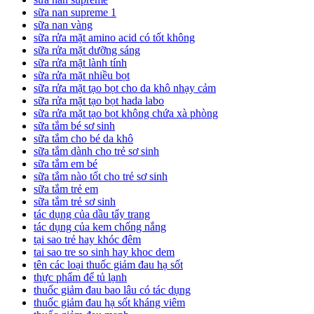
sữa nan supreme 1
sữa nan vàng
sữa rửa mặt amino acid có tốt không
sữa rửa mặt dưỡng sáng
sữa rửa mặt lành tính
sữa rửa mặt nhiều bọt
sữa rửa mặt tạo bọt cho da khô nhạy cảm
sữa rửa mặt tạo bọt hada labo
sữa rửa mặt tạo bọt không chứa xà phòng
sữa tắm bé sơ sinh
sữa tắm cho bé da khô
sữa tắm dành cho trẻ sơ sinh
sữa tắm em bé
sữa tắm nào tốt cho trẻ sơ sinh
sữa tắm trẻ em
sữa tắm trẻ sơ sinh
tác dụng của dầu tẩy trang
tác dụng của kem chống nắng
tại sao trẻ hay khóc đêm
tai sao tre so sinh hay khoc dem
tên các loại thuốc giảm đau hạ sốt
thực phẩm để tủ lạnh
thuốc giảm đau bao lâu có tác dụng
thuốc giảm đau hạ sốt kháng viêm