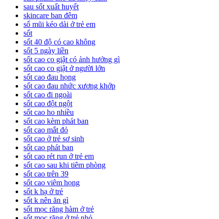
sau sốt xuất huyết
skincare ban đêm
sổ mũi kéo dài ở trẻ em
sốt
sốt 40 độ có cao không
sốt 5 ngày liền
sốt cao co giật có ảnh hưởng gì
sốt cao co giật ở người lớn
sốt cao đau họng
sốt cao đau nhức xương khớp
sốt cao đi ngoài
sốt cao đột ngột
sốt cao ho nhiều
sốt cao kèm phát ban
sốt cao mắt đỏ
sốt cao ở trẻ sơ sinh
sốt cao phát ban
sốt cao rét run ở trẻ em
sốt cao sau khi tiêm phòng
sốt cao trên 39
sốt cao viêm họng
sốt k hạ ở trẻ
sốt k nên ăn gì
sốt mọc răng hàm ở trẻ
sốt mọc răng ở trẻ nhỏ