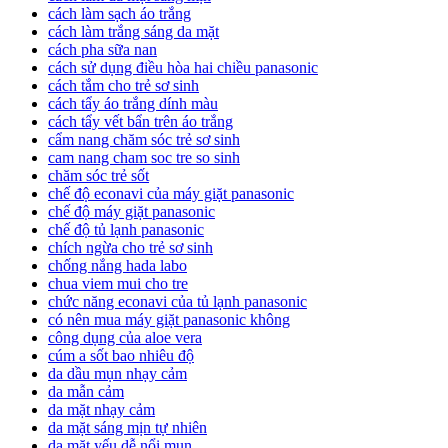
cách làm sạch áo trắng
cách làm trắng sáng da mặt
cách pha sữa nan
cách sử dụng điều hòa hai chiều panasonic
cách tắm cho trẻ sơ sinh
cách tẩy áo trắng dính màu
cách tẩy vết bẩn trên áo trắng
cẩm nang chăm sóc trẻ sơ sinh
cam nang cham soc tre so sinh
chăm sóc trẻ sốt
chế độ econavi của máy giặt panasonic
chế độ máy giặt panasonic
chế độ tủ lạnh panasonic
chích ngừa cho trẻ sơ sinh
chống nắng hada labo
chua viem mui cho tre
chức năng econavi của tủ lạnh panasonic
có nên mua máy giặt panasonic không
công dụng của aloe vera
cúm a sốt bao nhiêu độ
da dầu mụn nhạy cảm
da mẫn cảm
da mặt nhạy cảm
da mặt sáng mịn tự nhiên
da mặt yếu dễ nổi mụn