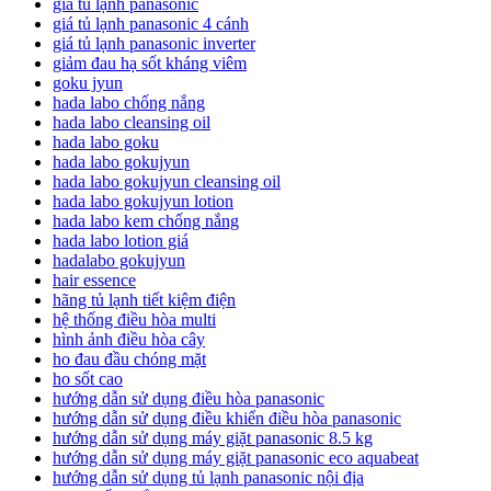
giá tủ lạnh panasonic
giá tủ lạnh panasonic 4 cánh
giá tủ lạnh panasonic inverter
giảm đau hạ sốt kháng viêm
goku jyun
hada labo chống nắng
hada labo cleansing oil
hada labo goku
hada labo gokujyun
hada labo gokujyun cleansing oil
hada labo gokujyun lotion
hada labo kem chống nắng
hada labo lotion giá
hadalabo gokujyun
hair essence
hãng tủ lạnh tiết kiệm điện
hệ thống điều hòa multi
hình ảnh điều hòa cây
ho đau đầu chóng mặt
ho sốt cao
hướng dẫn sử dụng điều hòa panasonic
hướng dẫn sử dụng điều khiển điều hòa panasonic
hướng dẫn sử dụng máy giặt panasonic 8.5 kg
hướng dẫn sử dụng máy giặt panasonic eco aquabeat
hướng dẫn sử dụng tủ lạnh panasonic nội địa