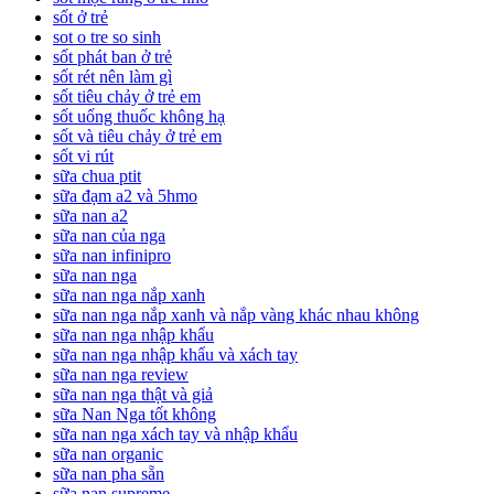
sốt ở trẻ
sot o tre so sinh
sốt phát ban ở trẻ
sốt rét nên làm gì
sốt tiêu chảy ở trẻ em
sốt uống thuốc không hạ
sốt và tiêu chảy ở trẻ em
sốt vi rút
sữa chua ptit
sữa đạm a2 và 5hmo
sữa nan a2
sữa nan của nga
sữa nan infinipro
sữa nan nga
sữa nan nga nắp xanh
sữa nan nga nắp xanh và nắp vàng khác nhau không
sữa nan nga nhập khẩu
sữa nan nga nhập khẩu và xách tay
sữa nan nga review
sữa nan nga thật và giả
sữa Nan Nga tốt không
sữa nan nga xách tay và nhập khẩu
sữa nan organic
sữa nan pha sẵn
sữa nan supreme