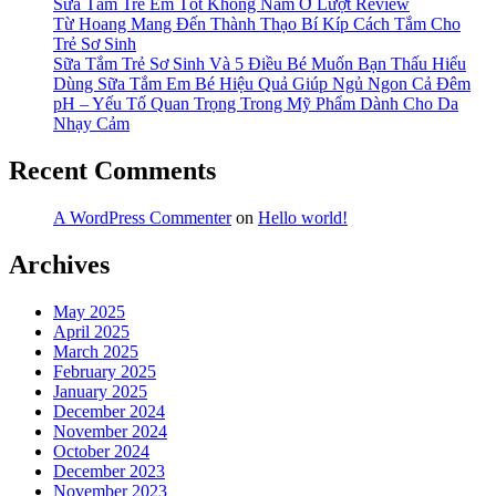
Sữa Tắm Trẻ Em Tốt Không Nằm Ở Lượt Review
Từ Hoang Mang Đến Thành Thạo Bí Kíp Cách Tắm Cho
Trẻ Sơ Sinh
Sữa Tắm Trẻ Sơ Sinh Và 5 Điều Bé Muốn Bạn Thấu Hiểu
Dùng Sữa Tắm Em Bé Hiệu Quả Giúp Ngủ Ngon Cả Đêm
pH – Yếu Tố Quan Trọng Trong Mỹ Phẩm Dành Cho Da
Nhạy Cảm
Recent Comments
A WordPress Commenter
on
Hello world!
Archives
May 2025
April 2025
March 2025
February 2025
January 2025
December 2024
November 2024
October 2024
December 2023
November 2023