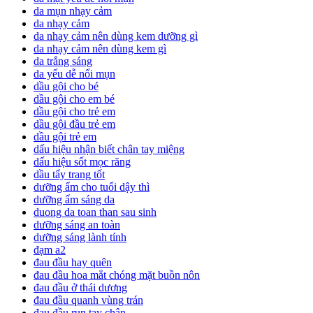
da mụn nhạy cảm
da nhạy cảm
da nhạy cảm nên dùng kem dưỡng gì
da nhạy cảm nên dùng kem gì
da trắng sáng
da yếu dễ nổi mụn
dầu gội cho bé
dầu gội cho em bé
dầu gội cho trẻ em
dầu gội đầu trẻ em
dầu gội trẻ em
dấu hiệu nhận biết chân tay miệng
dấu hiệu sốt mọc răng
dầu tẩy trang tốt
dưỡng ẩm cho tuổi dậy thì
dưỡng ẩm sáng da
duong da toan than sau sinh
dưỡng sáng an toàn
dưỡng sáng lành tính
đạm a2
đau đầu hay quên
đau đầu hoa mắt chóng mặt buồn nôn
đau đầu ở thái dương
đau đầu quanh vùng trán
đau đầu run tay chân