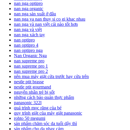
nan nga optipro
nan nga organic
nan nga sản xuất ở đâu
nan nga va nan thuy si co gi khac nhau
nan nga và nan việt cái nào tốt hơn
nan nga và việt
nan nga xách tay
nan optipro
nan optipro 4
nan optipro nga
Nan Organic Nga
nan supreme pro
nan supreme pro 1
nan supreme pro 2
nên mua máy giặt cửa trước hay cửa trên
nestle ptit brasse
nestle ptit gourmand
nguyên nhân trẻ bị sốt
những cách bảo quản thực phẩm
panasonic 322l
quá trình mọc răng của bé
quy trình giặt của máy giặt panasonic
rohto 50 megumi
sản phẩm chăm sóc da tuổi dậy thì
sản phẩm cho da nhạy cảm