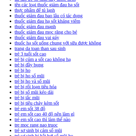
tên các loại thuốc giảm đau hạ sốt
thực phẩm để tủ lạnh
thuốc giảm đau bao lâu có tác dụng
thuốc giảm đau hạ sốt kháng viêm
thuốc giảm đau mạnh
thuốc giảm đau mọc răng cho bé
thuốc giảm đau vai gáy
thuốc hạ sốt uống chung với sữa được không
trang da toan than sau sinh
trẻ 3 tuổi sốt cao
trẻ bị cúm a sốt cao không hạ
trẻ bị đầy bụng
trẻ bị ho
trẻ bị ho sổ mũi
trẻ bị ho và sổ mũi
trẻ bị rối loạn tiêu hóa
trẻ bị sổ mũi kéo dài
trẻ bị tắc mũi
trẻ bị tiêu chảy kèm sốt
trẻ em sốt 38 độ
trẻ em sốt cao 40 độ nên làm gì
trẻ em sốt cao thì làm thế nào
tre moc rang nao truoc
trẻ sơ sinh bị cảm sổ mũi
trẻ sơ sinh bị hắt hơi sổ mũi ho