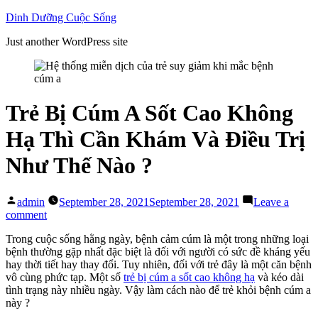
Skip
Dinh Dưỡng Cuộc Sống
to
Just another WordPress site
content
Trẻ Bị Cúm A Sốt Cao Không
Hạ Thì Cần Khám Và Điều Trị
Như Thế Nào ?
Posted
admin
September 28, 2021
September 28, 2021
Leave a
by
on
comment
Trẻ
Trong cuộc sống hằng ngày, bệnh cảm cúm là một trong những loại
Bị
bệnh thường gặp nhất đặc biệt là đối với người có sức đề kháng yếu
Cúm
hay thời tiết hay thay đổi. Tuy nhiên, đối với trẻ đây là một căn bệnh
A
vô cùng phức tạp. Một số
trẻ bị cúm a sốt cao không hạ
và kéo dài
Sốt
tình trạng này nhiều ngày. Vậy làm cách nào để trẻ khỏi bệnh cúm a
Cao
này ?
Không
Hạ