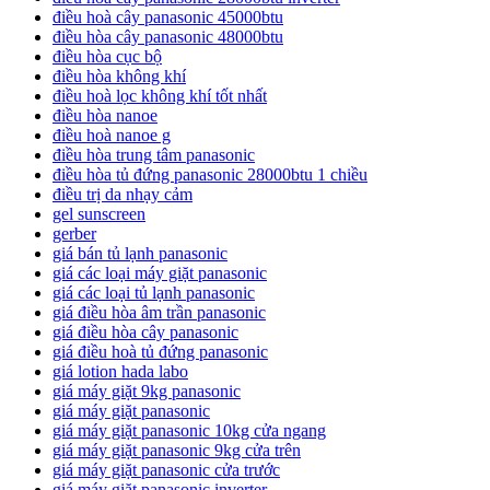
điều hoà cây panasonic 45000btu
điều hòa cây panasonic 48000btu
điều hòa cục bộ
điều hòa không khí
điều hoà lọc không khí tốt nhất
điều hòa nanoe
điều hoà nanoe g
điều hòa trung tâm panasonic
điều hòa tủ đứng panasonic 28000btu 1 chiều
điều trị da nhạy cảm
gel sunscreen
gerber
giá bán tủ lạnh panasonic
giá các loại máy giặt panasonic
giá các loại tủ lạnh panasonic
giá điều hòa âm trần panasonic
giá điều hòa cây panasonic
giá điều hoà tủ đứng panasonic
giá lotion hada labo
giá máy giặt 9kg panasonic
giá máy giặt panasonic
giá máy giặt panasonic 10kg cửa ngang
giá máy giặt panasonic 9kg cửa trên
giá máy giặt panasonic cửa trước
giá máy giặt panasonic inverter