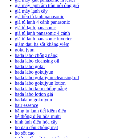
giá máy lạnh âm trần nối ống gió
giá máy lạnh cây
giá tiền tủ lạnh panasonic
giá tủ lạnh 4 cánh panasonic
giá tủ lạnh panasonic
giá tủ lạnh panasonic 4 cánh
giá tủ lạnh panasonic inverter
giảm đau hạ sốt kháng viêm
goku jyun
hada labo chống nắng
hada labo cleansing oil
hada labo goku
hada labo gokujyun
hada labo gokujyun cleansing oil
hada labo gokujyun lotion
hada labo kem chống nắng
hada labo lotion giá
hadalabo gokujyun
hair essence
hãng tủ lạnh tiết kiệm điện
hệ thống điều hòa multi
hình ảnh điều hòa cây
ho đau đầu chóng mặt
ho sốt cao