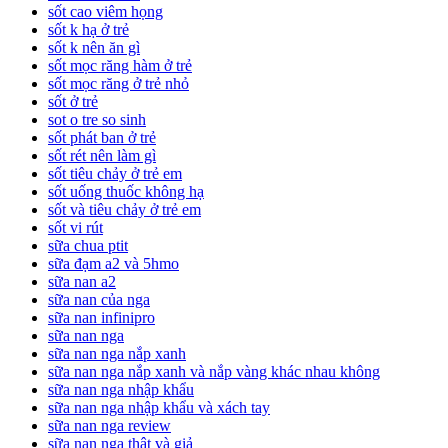
sốt cao viêm họng
sốt k hạ ở trẻ
sốt k nên ăn gì
sốt mọc răng hàm ở trẻ
sốt mọc răng ở trẻ nhỏ
sốt ở trẻ
sot o tre so sinh
sốt phát ban ở trẻ
sốt rét nên làm gì
sốt tiêu chảy ở trẻ em
sốt uống thuốc không hạ
sốt và tiêu chảy ở trẻ em
sốt vi rút
sữa chua ptit
sữa đạm a2 và 5hmo
sữa nan a2
sữa nan của nga
sữa nan infinipro
sữa nan nga
sữa nan nga nắp xanh
sữa nan nga nắp xanh và nắp vàng khác nhau không
sữa nan nga nhập khẩu
sữa nan nga nhập khẩu và xách tay
sữa nan nga review
sữa nan nga thật và giả