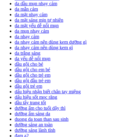
da dầu mụn nhạy cảm
da mẫn cảm
da mặt nhạy cảm
da mặt sáng mịn tự nhiên
da mặt yếu dễ nổi mụn
da mụn nhạy cảm
da nhạy cảm
da nhạy cảm nên dùng kem dưỡng gì
da nhạy cảm nên dùng kem gì
da trắng sáng
da yếu dễ nổi mụn
dầu gội cho bé
dầu gội cho em bé
dầu gội cho trẻ em
dầu gội đầu trẻ em
dầu gội trẻ em
dấu hiệu nhận biết chân tay miệng
dấu hiệu sốt mọc răng
dầu tẩy trang tốt
dưỡng ẩm cho tuổi dậy thì
dưỡng ẩm sáng da
duong da toan than sau sinh
dưỡng sáng an toàn
dưỡng sáng lành tính
đạm a2