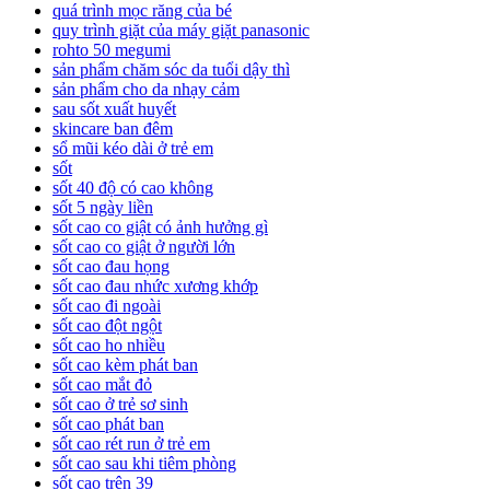
quá trình mọc răng của bé
quy trình giặt của máy giặt panasonic
rohto 50 megumi
sản phẩm chăm sóc da tuổi dậy thì
sản phẩm cho da nhạy cảm
sau sốt xuất huyết
skincare ban đêm
sổ mũi kéo dài ở trẻ em
sốt
sốt 40 độ có cao không
sốt 5 ngày liền
sốt cao co giật có ảnh hưởng gì
sốt cao co giật ở người lớn
sốt cao đau họng
sốt cao đau nhức xương khớp
sốt cao đi ngoài
sốt cao đột ngột
sốt cao ho nhiều
sốt cao kèm phát ban
sốt cao mắt đỏ
sốt cao ở trẻ sơ sinh
sốt cao phát ban
sốt cao rét run ở trẻ em
sốt cao sau khi tiêm phòng
sốt cao trên 39