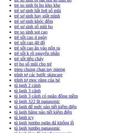
tre so sinh bi ho kho khe
trẻ sơ sinh hắt hơi sổ mũi
trẻ sơ sinh hay giật mình
trẻ sơ sinh khóc đêm
trẻ sơ sinh sổ mũi ho
tre so sinh sot cao
trẻ sốt cao 4 ngày
trẻ sốt cao 40 độ
trẻ sốt cao ăn vào nôn ra
trẻ sốt k rõ nguyên nhân
trẻ sốt tiêu chảy
trị ho sổ mũi cho trẻ
trieu chung chan tay mieng
trình tự các bước skincare
trình tự mọc răng của bé
tủ lạnh 2 cánh
tủ lạnh 3 cánh
tủ lạnh 3 cánh có ngăn đông mềm
tủ lạnh 322 lít panasonic
tủ lạnh để mức nào tiết kiệm điện
tủ lạnh hãng nào tiết kiệm điện
tủ lạnh icy
tủ lạnh jumbo ngăn đá khổng lồ
tủ lạnh jumbo panasonic