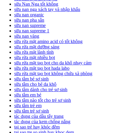
sữa Nan Nga tốt không
sữa nan nga xách tay và nhập khẩu
sữa nan organic
sữa nan pha sẵn
sữa nan supreme
sữa nan supreme 1
sữa nan vàng
sữa rửa mặt amino acid có tốt không
sữa rửa mặt dưỡng sáng
sữa rửa mặt lành tính
sữa rửa mặt nhiều bọt
sữa rửa mặt tạo bọt cho da khô nhạy cảm
sữa rửa mặt tạo bọt hada labo
sữa rửa mặt tạo bọt không chứa xà phòng
sữa tắm bé sơ sinh
sữa tắm cho bé da khô
sữa tắm dành cho trẻ sơ sinh
sữa tắm em bé
sữa tắm nào tốt cho trẻ sơ sinh
sữa tắm trẻ em
sữa tắm trẻ sơ sinh
tác dụng của dầu tẩy trang
tác dụng của kem chống nắng
tại sao trẻ hay khóc đêm
tai sao tre so sinh hay khoc dem