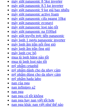
máy giặt panasonic 8 5kg inverter
máy giặt panasonic 8.5 kg inverter
máy giặt panasonic 9 kg giá bao nhiêu
máy giặt panasonic active foam
máy giặt panasonic cửa ngang 10kg
máy giặt panasonic econavi
máy giặt panasonic loại nào tốt
máy giặt panasonic na f100a4
máy giặt truyền trực tiếp panasonic
máy lạnh 1 ngựa panasonic inverter
máy lạnh âm trần nối ống gió
máy lạnh âm trần ống gió
máy lạnh cục bộ
mua tủ lạnh hãng nào tốt
mua tủ lạnh loại nào tốt
mỹ phẩm cetaphil
mỹ phẩm dành cho da nhạy cảm
mỹ phẩm dùng cho da nhạy cảm
mỹ phẩm hada labo
nan của nga
nan infinipro a2
nan nga
nan nga có tốt không
nan nga hay nan việt tốt hơn
nan nga khác nan việt như thế nào