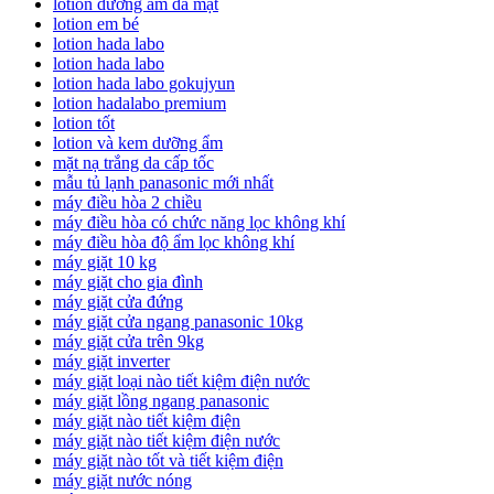
lotion dưỡng ẩm da mặt
lotion em bé
lotion hada labo
lotion hada labo
lotion hada labo gokujyun
lotion hadalabo premium
lotion tốt
lotion và kem dưỡng ẩm
mặt nạ trắng da cấp tốc
mẫu tủ lạnh panasonic mới nhất
máy điều hòa 2 chiều
máy điều hòa có chức năng lọc không khí
máy điều hòa độ ẩm lọc không khí
máy giặt 10 kg
máy giặt cho gia đình
máy giặt cửa đứng
máy giặt cửa ngang panasonic 10kg
máy giặt cửa trên 9kg
máy giặt inverter
máy giặt loại nào tiết kiệm điện nước
máy giặt lồng ngang panasonic
máy giặt nào tiết kiệm điện
máy giặt nào tiết kiệm điện nước
máy giặt nào tốt và tiết kiệm điện
máy giặt nước nóng