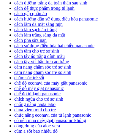
cách dưỡng trắng da toàn thân sau sinh
cách để thực phẩm trong tủ lạnh
cách gấp quần áo
cách hướng dẫn sử dụng điều hòa panasonic
cách làm da mặt sáng mịn
cách làm sạch áo trắng
cách làm trắng sáng da mặt
cách pha sữa nan
cách sử dụng điều hòa hai chiều panasonic
cách tắm cho trẻ sơ sinh
cách tẩy áo trắng dính màu
cách tẩy vết bẩn trên áo trắng
cẩm nang chăm sóc trẻ sơ sinh
cam nang cham soc tre so sinh
chăm sóc trẻ sốt
chế độ econavi của máy giặt panasonic
chế độ máy giặt panasonic
chế độ tủ lạnh panasonic
chích ngừa cho trẻ sơ sinh
chống nắng hada labo
chua viem mui cho tre
chức năng econavi của tủ lạnh panasonic
có nên mua máy giặt panasonic không
công dụng của aloe vera
cúm a sốt bao nhiêu độ