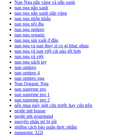
Nan Nga nắp vàng và nắp xanh
nan nga nắp xanh
nan nga nắp xanh nắp vàng
nan nga nhập khẩu
nan nga nội địa
nan nga optipro
nan nga organic
nan nga sản xuất ở đâu
nan nga va nan thuy si co gi khac nhau
nan nga và nan việt cái nào tốt hơn
nan nga và việt
nan nga xách tay
nan optipro
nan optipro 4
nan optipro nga
Nan Organic Nga
nan supreme pro
nan supreme pro 1
nan supreme pro 2
nên mua máy giặt cửa trước hay cửa trên
nestle ptit brasse
nestle ptit gourmand
nguyên nhân trẻ bị sốt
những cách bảo quản thực phẩm
panasonic 322l