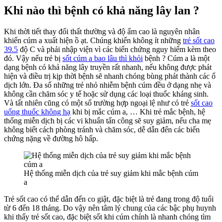
Thì
Khi nào thì bệnh có khả năng lây lan ?
Cần
Khám
Khi thời tiết thay đổi thất thường và độ ẩm cao là nguyên nhân
Và
khiến cúm a xuất hiện ồ ạt. Chúng khiến không ít những
trẻ sốt cao
Điều
39.5
độ C và phải nhập viện vì các biến chứng nguy hiểm kèm theo
Trị
đó. Vậy nếu trẻ bị
sốt cúm a bao lâu thì khỏi
bệnh ? Cúm a là một
Như
dạng bệnh có khả năng lây truyền rất nhanh, nếu không được phát
Thế
hiện và điều trị kịp thời bệnh sẽ nhanh chóng bùng phát thành các ổ
Nào
dịch lớn. Đa số những trẻ nhỏ nhiễm bệnh cúm đều ở dạng nhẹ và
?
không cần chăm sóc y tế hoặc sử dụng các loại thuốc kháng sinh.
Và tất nhiên cũng có một số trường hợp ngoại lệ như có trẻ
sốt cao
uống thuốc không hạ
khi bị mắc cúm a, … Khi trẻ mắc bệnh, hệ
thống miễn dịch bị các vi khuẩn tấn công sẽ suy giảm, nếu cha mẹ
không biết cách phòng tránh và chăm sóc, dễ dẫn đến các biến
chứng nặng về đường hô hấp.
Hệ thống miễn dịch của trẻ suy giảm khi mắc bệnh cúm
a
Trẻ sốt cao có thể dẫn đến co giật, đặc biệt là trẻ đang trong độ tuổi
từ 6 đến 18 tháng. Do vậy nên tâm lý chung của các bậc phụ huynh
khi thấy trẻ sốt cao, đặc biệt sốt khi cúm chính là nhanh chóng tìm