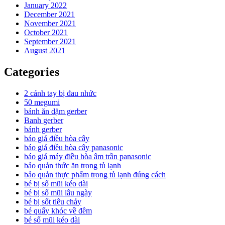
January 2022
December 2021
November 2021
October 2021
September 2021
August 2021
Categories
2 cánh tay bị đau nhức
50 megumi
bánh ăn dặm gerber
Banh gerber
bánh gerber
báo giá điều hòa cây
báo giá điều hòa cây panasonic
báo giá máy điều hòa âm trần panasonic
bảo quản thức ăn trong tủ lạnh
bảo quản thực phẩm trong tủ lạnh đúng cách
bé bị sổ mũi kéo dài
bé bị sổ mũi lâu ngày
bé bị sốt tiêu chảy
bé quấy khóc về đêm
bé sổ mũi kéo dài