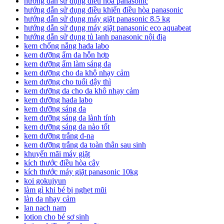
hướng dẫn sử dụng điều hòa panasonic
hướng dẫn sử dụng điều khiển điều hòa panasonic
hướng dẫn sử dụng máy giặt panasonic 8.5 kg
hướng dẫn sử dụng máy giặt panasonic eco aquabeat
hướng dẫn sử dụng tủ lạnh panasonic nội địa
kem chống nắng hada labo
kem dưỡng ẩm da hỗn hợp
kem dưỡng ẩm làm sáng da
kem dưỡng cho da khô nhạy cảm
kem dưỡng cho tuổi dậy thì
kem dưỡng da cho da khô nhạy cảm
kem dưỡng hada labo
kem dưỡng sáng da
kem dưỡng sáng da lành tính
kem dưỡng sáng da nào tốt
kem dưỡng trắng d-na
kem dưỡng trắng da toàn thân sau sinh
khuyến mãi máy giặt
kích thước điều hòa cây
kích thước máy giặt panasonic 10kg
koi gokujyun
làm gì khi bé bị nghẹt mũi
làn da nhạy cảm
lan nach nam
lotion cho bé sơ sinh