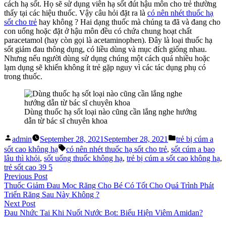
cách hạ sốt. Họ sẽ sử dụng viên hạ sốt đút hậu môn cho trẻ thường
thấy tại các hiệu thuốc. Vậy câu hỏi đặt ra là
có nên nhét thuốc hạ
sốt cho trẻ
hay không ? Hai dạng thuốc mà chúng ta đã và đang cho
con uống hoặc đặt ở hậu môn đều có chứa chung hoạt chất
paracetamol (hay còn gọi là acetaminophen). Đây là loại thuốc hạ
sốt giảm đau thông dụng, có liều dùng và mục đích giống nhau.
Nhưng nếu người dùng sử dụng chúng một cách quá nhiều hoặc
lạm dụng sẽ khiến không ít trẻ gặp nguy vì các tác dụng phụ có
trong thuốc.
Dùng thuốc hạ sốt loại nào cũng cần lắng nghe hướng
dẫn từ bác sĩ chuyên khoa
Posted
Posted
admin
September 28, 2021
September 28, 2021
trẻ bị cúm a
by
in
Tags:
sốt cao không hạ
có nên nhét thuốc hạ sốt cho trẻ
,
sốt cúm a bao
lâu thì khỏi
,
sốt uống thuốc không hạ
,
trẻ bị cúm a sốt cao không hạ
,
trẻ sốt cao 39 5
Post
Previous
Previous Post
post:
Thuốc Giảm Đau Mọc Răng Cho Bé Có Tốt Cho Quá Trình Phát
navigation
Triển Răng Sau Này Không ?
Next
Next Post
post:
Đau Nhức Tai Khi Nuốt Nước Bọt: Biểu Hiện Viêm Amidan?