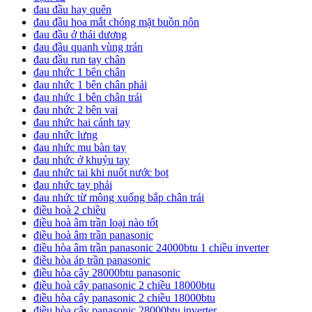
đau đầu hay quên
đau đầu hoa mắt chóng mặt buồn nôn
đau đầu ở thái dương
đau đầu quanh vùng trán
đau đầu run tay chân
đau nhức 1 bên chân
đau nhức 1 bên chân phải
đau nhức 1 bên chân trái
đau nhức 2 bên vai
đau nhức hai cánh tay
đau nhức lưng
đau nhức mu bàn tay
đau nhức ở khuỷu tay
đau nhức tai khi nuốt nước bọt
đau nhức tay phải
đau nhức từ mông xuống bắp chân trái
điều hoà 2 chiều
điều hoà âm trần loại nào tốt
điều hoà âm trần panasonic
điều hòa âm trần panasonic 24000btu 1 chiều inverter
điều hòa áp trần panasonic
điều hòa cây 28000btu panasonic
điều hoà cây panasonic 2 chiều 18000btu
điều hòa cây panasonic 2 chiều 18000btu
điều hòa cây panasonic 28000btu inverter