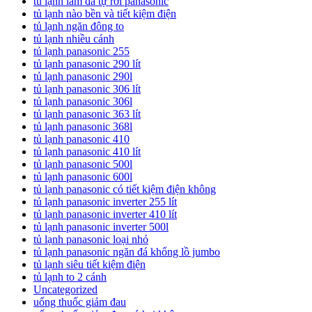
tủ lạnh làm đá tự rơi panasonic
tủ lạnh nào bền và tiết kiệm điện
tủ lạnh ngăn đông to
tủ lạnh nhiều cánh
tủ lạnh panasonic 255
tủ lạnh panasonic 290 lít
tủ lạnh panasonic 290l
tủ lạnh panasonic 306 lít
tủ lạnh panasonic 306l
tủ lạnh panasonic 363 lít
tủ lạnh panasonic 368l
tủ lạnh panasonic 410
tủ lạnh panasonic 410 lít
tủ lạnh panasonic 500l
tủ lạnh panasonic 600l
tủ lạnh panasonic có tiết kiệm điện không
tủ lạnh panasonic inverter 255 lít
tủ lạnh panasonic inverter 410 lít
tủ lạnh panasonic inverter 500l
tủ lạnh panasonic loại nhỏ
tủ lạnh panasonic ngăn đá khổng lồ jumbo
tủ lạnh siêu tiết kiệm điện
tủ lạnh to 2 cánh
Uncategorized
uống thuốc giảm đau