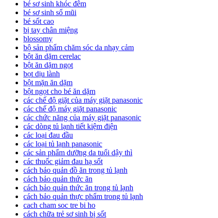
bé sơ sinh khóc đêm
bé sơ sinh sổ mũi
bé sốt cao
bị tay chân miệng
blossomy
bộ sản phẩm chăm sóc da nhạy cảm
bột ăn dặm cerelac
bột ăn dặm ngọt
bọt dịu lành
bột mặn ăn dặm
bột ngọt cho bé ăn dặm
các chế độ giặt của máy giặt panasonic
các chế độ máy giặt panasonic
các chức năng của máy giặt panasonic
các dòng tủ lạnh tiết kiệm điện
các loại đau đầu
các loại tủ lạnh panasonic
các sản phẩm dưỡng da tuổi dậy thì
các thuốc giảm đau hạ sốt
cách bảo quản đồ ăn trong tủ lạnh
cách bảo quản thức ăn
cách bảo quản thức ăn trong tủ lạnh
cách bảo quản thực phẩm trong tủ lạnh
cach cham soc tre bi ho
cách chữa trẻ sơ sinh bị sốt