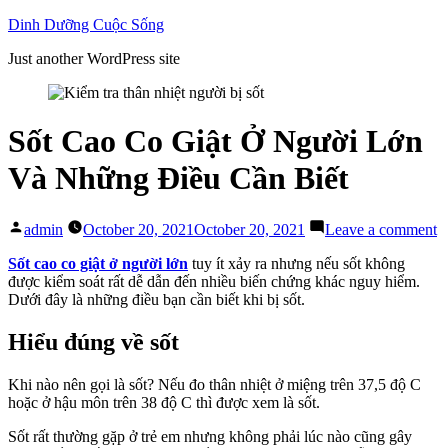
Skip
Dinh Dưỡng Cuộc Sống
to
Just another WordPress site
content
Sốt Cao Co Giật Ở Người Lớn
Và Những Điều Cần Biết
Posted
o
admin
October 20, 2021
October 20, 2021
Leave a comment
by
S
C
Sốt cao co giật ở người lớn
tuy ít xảy ra nhưng nếu sốt không
C
được kiểm soát rất dễ dẫn đến nhiều biến chứng khác nguy hiểm.
G
Dưới đây là những điều bạn cần biết khi bị sốt.
Ở
N
Hiểu đúng về sốt
L
V
Khi nào nên gọi là sốt? Nếu đo thân nhiệt ở miệng trên 37,5 độ C
N
hoặc ở hậu môn trên 38 độ C thì được xem là sốt.
Đ
C
Sốt rất thường gặp ở trẻ em nhưng không phải lúc nào cũng gây
B