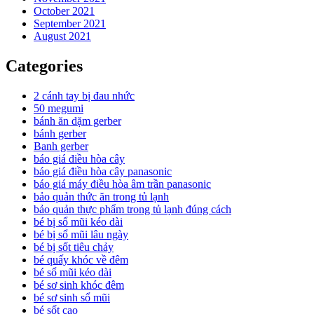
October 2021
September 2021
August 2021
Categories
2 cánh tay bị đau nhức
50 megumi
bánh ăn dặm gerber
bánh gerber
Banh gerber
báo giá điều hòa cây
báo giá điều hòa cây panasonic
báo giá máy điều hòa âm trần panasonic
bảo quản thức ăn trong tủ lạnh
bảo quản thực phẩm trong tủ lạnh đúng cách
bé bị sổ mũi kéo dài
bé bị sổ mũi lâu ngày
bé bị sốt tiêu chảy
bé quấy khóc về đêm
bé sổ mũi kéo dài
bé sơ sinh khóc đêm
bé sơ sinh sổ mũi
bé sốt cao