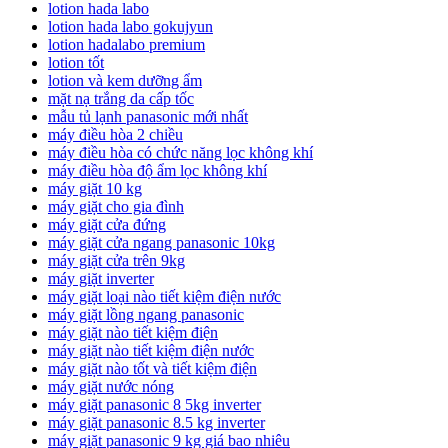
lotion hada labo
lotion hada labo gokujyun
lotion hadalabo premium
lotion tốt
lotion và kem dưỡng ẩm
mặt nạ trắng da cấp tốc
mẫu tủ lạnh panasonic mới nhất
máy điều hòa 2 chiều
máy điều hòa có chức năng lọc không khí
máy điều hòa độ ẩm lọc không khí
máy giặt 10 kg
máy giặt cho gia đình
máy giặt cửa đứng
máy giặt cửa ngang panasonic 10kg
máy giặt cửa trên 9kg
máy giặt inverter
máy giặt loại nào tiết kiệm điện nước
máy giặt lồng ngang panasonic
máy giặt nào tiết kiệm điện
máy giặt nào tiết kiệm điện nước
máy giặt nào tốt và tiết kiệm điện
máy giặt nước nóng
máy giặt panasonic 8 5kg inverter
máy giặt panasonic 8.5 kg inverter
máy giặt panasonic 9 kg giá bao nhiêu