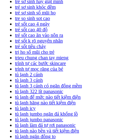
trẻ sơ sinh hay giật mình
trẻ sơ sinh khóc đêm
trẻ sơ sinh sổ mũi ho
tre so sinh sot cao
trẻ sốt cao 4 ngày
trẻ sốt cao 40 độ
trẻ sốt cao ăn vào nôn ra
trẻ sốt k rõ nguyên nhân
trẻ sốt tiêu chảy
trị ho sổ mũi cho trẻ
trieu chung chan tay mieng
trình tự các bước skincare
trình tự mọc răng của bé
tủ lạnh 2 cánh
tủ lạnh 3 cánh
tủ lạnh 3 cánh có ngăn đông mềm
tủ lạnh 322 lít panasonic
tủ lạnh để mức nào tiết kiệm điện
tủ lạnh hãng nào tiết kiệm điện
tủ lạnh icy
tủ lạnh jumbo ngăn đá khổng lồ
tủ lạnh jumbo panasonic
tủ lạnh làm đá tự rơi panasonic
tủ lạnh nào bền và tiết kiệm điện
tủ lạnh ngăn đông to