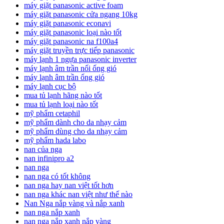
máy giặt panasonic active foam
máy giặt panasonic cửa ngang 10kg
máy giặt panasonic econavi
máy giặt panasonic loại nào tốt
máy giặt panasonic na f100a4
máy giặt truyền trực tiếp panasonic
máy lạnh 1 ngựa panasonic inverter
máy lạnh âm trần nối ống gió
máy lạnh âm trần ống gió
máy lạnh cục bộ
mua tủ lạnh hãng nào tốt
mua tủ lạnh loại nào tốt
mỹ phẩm cetaphil
mỹ phẩm dành cho da nhạy cảm
mỹ phẩm dùng cho da nhạy cảm
mỹ phẩm hada labo
nan của nga
nan infinipro a2
nan nga
nan nga có tốt không
nan nga hay nan việt tốt hơn
nan nga khác nan việt như thế nào
Nan Nga nắp vàng và nắp xanh
nan nga nắp xanh
nan nga nắp xanh nắp vàng