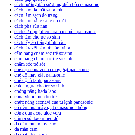
cách hướng dẫn sử dụng điều hòa panasonic
cách làm da mặt sáng mịn
cách làm sạch áo trắng
cách làm trắng sáng da mặt
cách pha sữa nan
cách sử dụng điều hòa hai chiều panasonic
cách tắm cho trẻ sơ sinh
cách tẩy áo trắng dính màu
cách tẩy vết bẩn trên áo trắng
cẩm nang chăm sóc trẻ sơ sinh
cam nang cham soc tre so sinh
chăm sóc trẻ sốt
chế độ econavi của máy giặt panasonic
chế độ máy giặt panasonic
chế độ tủ lạnh panasonic
chích ngừa cho trẻ sơ sinh
chống nắng hada labo
chua viem mui cho tre
chức năng econavi của tủ lạnh panasonic
có nên mua máy giặt panasonic không
công dụng của aloe vera
cúm a sốt bao nhiêu độ
da dầu mụn nhạy cảm
da mẫn cảm
da mặt nhạy cảm