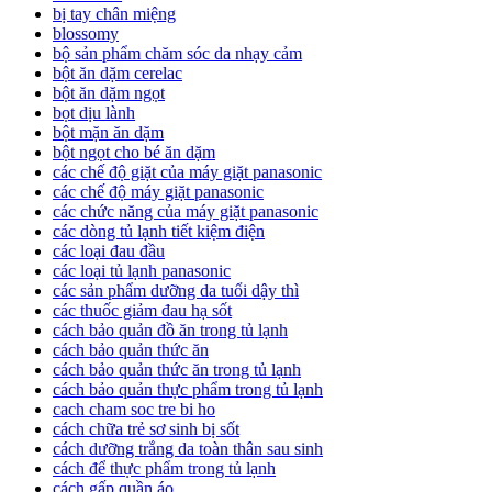
bị tay chân miệng
blossomy
bộ sản phẩm chăm sóc da nhạy cảm
bột ăn dặm cerelac
bột ăn dặm ngọt
bọt dịu lành
bột mặn ăn dặm
bột ngọt cho bé ăn dặm
các chế độ giặt của máy giặt panasonic
các chế độ máy giặt panasonic
các chức năng của máy giặt panasonic
các dòng tủ lạnh tiết kiệm điện
các loại đau đầu
các loại tủ lạnh panasonic
các sản phẩm dưỡng da tuổi dậy thì
các thuốc giảm đau hạ sốt
cách bảo quản đồ ăn trong tủ lạnh
cách bảo quản thức ăn
cách bảo quản thức ăn trong tủ lạnh
cách bảo quản thực phẩm trong tủ lạnh
cach cham soc tre bi ho
cách chữa trẻ sơ sinh bị sốt
cách dưỡng trắng da toàn thân sau sinh
cách để thực phẩm trong tủ lạnh
cách gấp quần áo