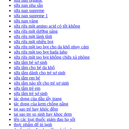
sữa nan organic
sữa nan pha sẵn
sữa nan supreme
sữa nan supreme 1
sữa nan vàng
sữa rửa mặt amino acid có tốt không
sữa rửa mặt dưỡng sáng
sữa rửa mặt lành tính
sữa rửa mặt nhiều bọt
sữa rửa mặt tạo bọt cho da khô nhạy cảm
sữa rửa mặt tạo bọt hada labo
sữa rửa mặt tạo bọt không chứa xà phòng
sữa tắm bé sơ sinh
sữa tắm cho bé da khô
sữa tắm dành cho trẻ sơ sinh
sữa tắm em bé
sữa tắm nào tốt cho trẻ sơ sinh
sữa tắm trẻ em
sữa tắm trẻ sơ sinh
tác dụng của dầu tẩy trang
tác dụng của kem chống nắng
tại sao trẻ hay khóc đêm
tai sao tre so sinh hay khoc dem
tên các loại thuốc giảm đau hạ sốt
thực phẩm để tủ lạnh