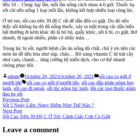
liều 10 – 15mg/ kg/ lần, mỗi lần uống cách nhau 4-6 giờ. Thuốc hạ
sốt chỉ nên uống 1 loại mỗi lần, không kết hợp nhiều loại cùng lúc.
Ở trẻ em, sốt cao trên 39 độ C rất dễ dẫn đến co giật. Do đó nếu
thấy sốt không hạ dù đã uống thuốc, xảy ra một trong các dấu hiệu
bất thường đi kèm khác đó là bỏ bú, quấy khóc, sốt li bì, co giật, thở
nhanh, đi ngoài nhiều, phân có nhầy máu…
Trong lúc bị sốt, người bệnh cần ăn uống đủ chất, chú ý ưu tiên các
món ăn dễ tiêu hóa như súp, cháo… Bổ sung vitamin C từ trái cây
như cam, chanh… tăng cường hệ miễn dịch, cho cơ thể nhanh
chóng phục hồi.
Posted
Posted
admin
October 20, 2021
October 20, 2021
sốt cao co giật ở
by
in
Tags:
người lớn
sốt cao co giật ở người lớn
,
sốt cao đắp khăn nóng hay
lạnh
,
sốt cao đi ngoài
,
sốt lúc nóng lúc lạnh
,
tên các loại thuốc giảm
đau hạ sốt
Post
Previous
Previous Post
post:
Sốt 5 Ngày Liền: Nguy Hiểm Như Thế Nào ?
navigation
Next
Next Post
post:
Sốt Cao Trên 39 Độ C Ở Trẻ: Cảnh Giác Cơn Co Giật
Leave a comment