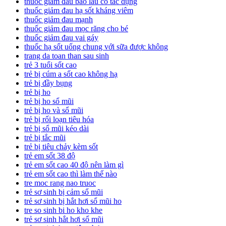
thuốc giảm đau bao lâu có tác dụng
thuốc giảm đau hạ sốt kháng viêm
thuốc giảm đau mạnh
thuốc giảm đau mọc răng cho bé
thuốc giảm đau vai gáy
thuốc hạ sốt uống chung với sữa được không
trang da toan than sau sinh
trẻ 3 tuổi sốt cao
trẻ bị cúm a sốt cao không hạ
trẻ bị đầy bụng
trẻ bị ho
trẻ bị ho sổ mũi
trẻ bị ho và sổ mũi
trẻ bị rối loạn tiêu hóa
trẻ bị sổ mũi kéo dài
trẻ bị tắc mũi
trẻ bị tiêu chảy kèm sốt
trẻ em sốt 38 độ
trẻ em sốt cao 40 độ nên làm gì
trẻ em sốt cao thì làm thế nào
tre moc rang nao truoc
trẻ sơ sinh bị cảm sổ mũi
trẻ sơ sinh bị hắt hơi sổ mũi ho
tre so sinh bi ho kho khe
trẻ sơ sinh hắt hơi sổ mũi