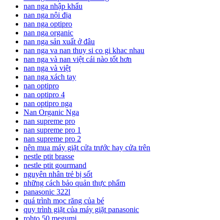
nan nga nhập khẩu
nan nga nội địa
nan nga optipro
nan nga organic
nan nga sản xuất ở đâu
nan nga va nan thuy si co gi khac nhau
nan nga và nan việt cái nào tốt hơn
nan nga và việt
nan nga xách tay
nan optipro
nan optipro 4
nan optipro nga
Nan Organic Nga
nan supreme pro
nan supreme pro 1
nan supreme pro 2
nên mua máy giặt cửa trước hay cửa trên
nestle ptit brasse
nestle ptit gourmand
nguyên nhân trẻ bị sốt
những cách bảo quản thực phẩm
panasonic 322l
quá trình mọc răng của bé
quy trình giặt của máy giặt panasonic
rohto 50 megumi