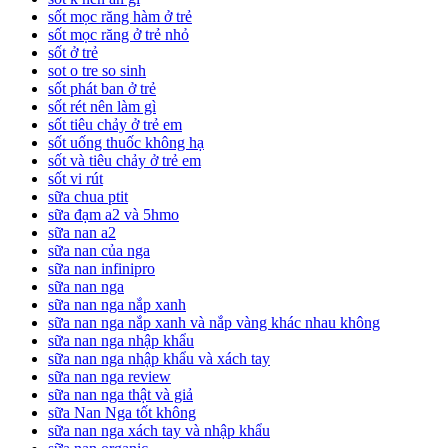
sốt mọc răng hàm ở trẻ
sốt mọc răng ở trẻ nhỏ
sốt ở trẻ
sot o tre so sinh
sốt phát ban ở trẻ
sốt rét nên làm gì
sốt tiêu chảy ở trẻ em
sốt uống thuốc không hạ
sốt và tiêu chảy ở trẻ em
sốt vi rút
sữa chua ptit
sữa đạm a2 và 5hmo
sữa nan a2
sữa nan của nga
sữa nan infinipro
sữa nan nga
sữa nan nga nắp xanh
sữa nan nga nắp xanh và nắp vàng khác nhau không
sữa nan nga nhập khẩu
sữa nan nga nhập khẩu và xách tay
sữa nan nga review
sữa nan nga thật và giả
sữa Nan Nga tốt không
sữa nan nga xách tay và nhập khẩu