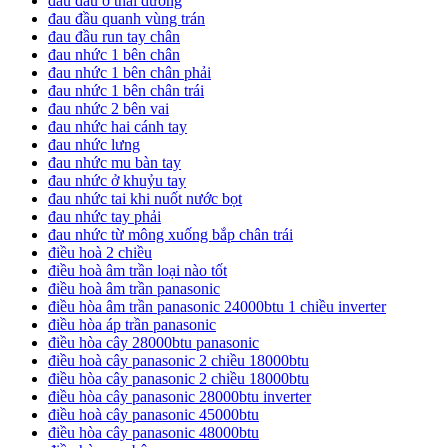
đau đầu ở thái dương
đau đầu quanh vùng trán
đau đầu run tay chân
đau nhức 1 bên chân
đau nhức 1 bên chân phải
đau nhức 1 bên chân trái
đau nhức 2 bên vai
đau nhức hai cánh tay
đau nhức lưng
đau nhức mu bàn tay
đau nhức ở khuỷu tay
đau nhức tai khi nuốt nước bọt
đau nhức tay phải
đau nhức từ mông xuống bắp chân trái
điều hoà 2 chiều
điều hoà âm trần loại nào tốt
điều hoà âm trần panasonic
điều hòa âm trần panasonic 24000btu 1 chiều inverter
điều hòa áp trần panasonic
điều hòa cây 28000btu panasonic
điều hoà cây panasonic 2 chiều 18000btu
điều hòa cây panasonic 2 chiều 18000btu
điều hòa cây panasonic 28000btu inverter
điều hoà cây panasonic 45000btu
điều hòa cây panasonic 48000btu