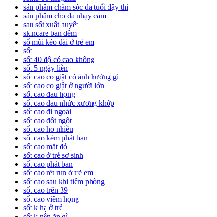
sản phẩm chăm sóc da tuổi dậy thì
sản phẩm cho da nhạy cảm
sau sốt xuất huyết
skincare ban đêm
sổ mũi kéo dài ở trẻ em
sốt
sốt 40 độ có cao không
sốt 5 ngày liền
sốt cao co giật có ảnh hưởng gì
sốt cao co giật ở người lớn
sốt cao đau họng
sốt cao đau nhức xương khớp
sốt cao đi ngoài
sốt cao đột ngột
sốt cao ho nhiều
sốt cao kèm phát ban
sốt cao mắt đỏ
sốt cao ở trẻ sơ sinh
sốt cao phát ban
sốt cao rét run ở trẻ em
sốt cao sau khi tiêm phòng
sốt cao trên 39
sốt cao viêm họng
sốt k hạ ở trẻ
sốt k nên ăn gì