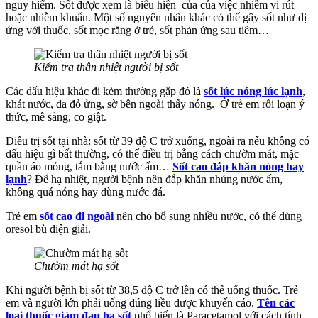
nguy hiểm. Sốt được xem là biểu hiện của của việc nhiễm vi rút
hoặc nhiễm khuẩn. Một số nguyên nhân khác có thể gây sốt như dị
ứng với thuốc, sốt mọc răng ở trẻ, sốt phản ứng sau tiêm…
Kiểm tra thân nhiệt người bị sốt
Các dấu hiệu khác đi kèm thường gặp đó là
sốt lúc nóng lúc lạnh
,
khát nước, da đỏ ửng, sờ bên ngoài thấy nóng. Ở trẻ em rối loạn ý
thức, mê sảng, co giật.
Điều trị sốt tại nhà: sốt từ 39 độ C trở xuống, ngoài ra nếu không có
dấu hiệu gì bất thường, có thể điều trị bằng cách chườm mát, mặc
quần áo mỏng, tắm bằng nước ấm…
Sốt cao đắp khăn nóng hay
lạnh
? Để hạ nhiệt, người bệnh nên đắp khăn nhúng nước ấm,
không quá nóng hay dùng nước đá.
Trẻ em
sốt cao đi ngoài
nên cho bổ sung nhiều nước, có thể dùng
oresol bù điện giải.
Chườm mát hạ sốt
Khi người bệnh bị sốt từ 38,5 độ C trở lên có thể uống thuốc. Trẻ
em và người lớn phải uống đúng liều được khuyến cáo.
Tên các
loại thuốc giảm đau hạ sốt
phổ biến là Paracetamol với cách tính