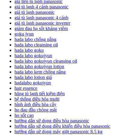
giá tiền tủ lạnh panasonic
giá tủ lạnh 4 cánh panasonic
giá tủ lạnh panasonic
giá tủ lạnh panasonic 4 cánh
giá tủ lạnh panasonic inverter
giảm đau hạ sốt kháng viêm
goku jyun
hada labo chống nắng
hada labo cleansing oil
hada labo goku
hada labo gokujyun
hada labo gokujyun cleansing oil
hada labo gokujyun lotion
hada labo kem chống nắng
hada labo lotion giá
hadalabo gokujyun
hair essence
hãng tủ lạnh tiết kiệm điện
hệ thống điều hòa multi
hình ảnh điều hòa cây
ho đau đầu chóng mặt
ho sốt cao
hướng dẫn sử dụng điều hòa panasonic
hướng dẫn sử dụng điều khiển điều hòa panasonic
hướng dẫn sử dụng máy giặt panasonic 8.5 kg