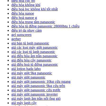
điều hòa cục bộ
điều hòa không khí
điều hoà lọc không khí tốt nhất
điều hòa nanoe
điều hoà nanoe g
điều hòa trung tâm panasonic
điều hòa tủ đứng panasonic 28000btu 1 chiều
điều trị da nhạy cảm
gel sunscreen
gerber
giá bán tủ lạnh panasonic
giá các loại máy giặt panasonic
giá các loại tủ lạnh panasonic
giá điều hòa âm trần panasonic
giá điều hòa cây panasonic
giá điều hoà tủ đứng panasonic
giá lotion hada labo
giá máy giặt 9kg panasonic
giá máy giặt panasonic
giá máy giặt panasonic 10kg cửa ngang
giá máy giặt panasonic 9kg cửa trên
giá máy giặt panasonic cửa trước
giá máy giặt panasonic inverter
giá máy lạnh âm trần nối ống gió
giá máy lạnh cây