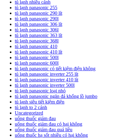
tủ lạnh nhiều cánh
tủ lạnh panasonic 255
tủ lạnh panasonic 290 lít
tủ lạnh panasonic 290l
tủ lạnh panasonic 306 lít
tủ lạnh panasonic 306l
tủ lạnh panasonic 363 lít
tủ lạnh panasonic 368l
tủ lạnh panasonic 410
tủ lạnh panasonic 410 lít
tủ lạnh panasonic 500l
tủ lạnh panasonic 600l
tủ lạnh panasonic có tiết kiệm điện không
tủ lạnh panasonic inverter 255 lít
tủ lạnh panasonic inverter 410 lít
tủ lạnh panasonic inverter 500l
tủ lạnh panasonic loại nhỏ
tủ lạnh panasonic ngăn đá khổng lồ jumbo
tủ lạnh siêu tiết kiệm điện
tủ lạnh to 2 cánh
Uncategorized
uống thuốc giảm đau
uống thuốc giảm đau có hại không
uống thuốc giảm đau quá liều
uống thuốc hạ sốt nhiều có hại không