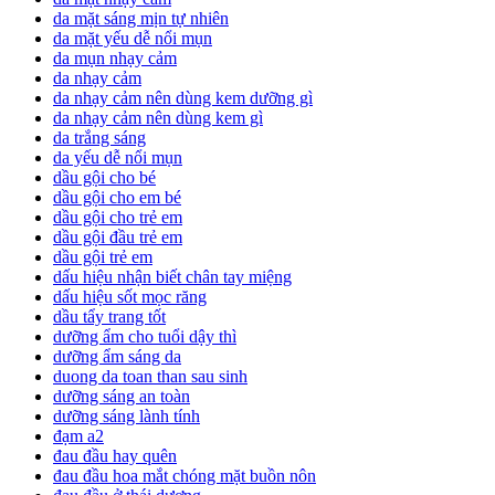
da mặt sáng mịn tự nhiên
da mặt yếu dễ nổi mụn
da mụn nhạy cảm
da nhạy cảm
da nhạy cảm nên dùng kem dưỡng gì
da nhạy cảm nên dùng kem gì
da trắng sáng
da yếu dễ nổi mụn
dầu gội cho bé
dầu gội cho em bé
dầu gội cho trẻ em
dầu gội đầu trẻ em
dầu gội trẻ em
dấu hiệu nhận biết chân tay miệng
dấu hiệu sốt mọc răng
dầu tẩy trang tốt
dưỡng ẩm cho tuổi dậy thì
dưỡng ẩm sáng da
duong da toan than sau sinh
dưỡng sáng an toàn
dưỡng sáng lành tính
đạm a2
đau đầu hay quên
đau đầu hoa mắt chóng mặt buồn nôn