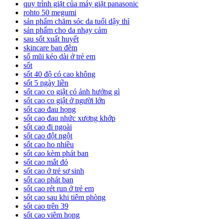
quy trình giặt của máy giặt panasonic
rohto 50 megumi
sản phẩm chăm sóc da tuổi dậy thì
sản phẩm cho da nhạy cảm
sau sốt xuất huyết
skincare ban đêm
sổ mũi kéo dài ở trẻ em
sốt
sốt 40 độ có cao không
sốt 5 ngày liền
sốt cao co giật có ảnh hưởng gì
sốt cao co giật ở người lớn
sốt cao đau họng
sốt cao đau nhức xương khớp
sốt cao đi ngoài
sốt cao đột ngột
sốt cao ho nhiều
sốt cao kèm phát ban
sốt cao mắt đỏ
sốt cao ở trẻ sơ sinh
sốt cao phát ban
sốt cao rét run ở trẻ em
sốt cao sau khi tiêm phòng
sốt cao trên 39
sốt cao viêm họng