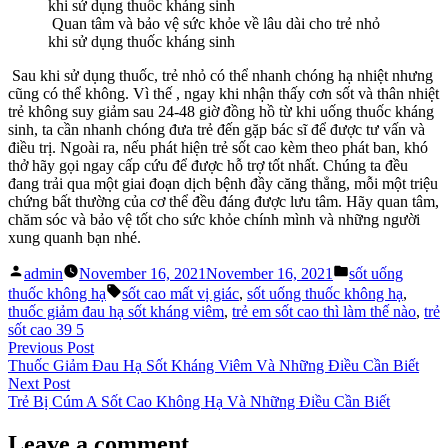
Quan tâm và bảo vệ sức khỏe về lâu dài cho trẻ nhỏ
khi sử dụng thuốc kháng sinh
Sau khi sử dụng thuốc, trẻ nhỏ có thể nhanh chóng hạ nhiệt nhưng
cũng có thể không. Vì thế , ngay khi nhận thấy cơn sốt và thân nhiệt
trẻ không suy giảm sau 24-48 giờ đồng hồ từ khi uống thuốc kháng
sinh, ta cần nhanh chóng đưa trẻ đến gặp bác sĩ để được tư vấn và
điều trị. Ngoài ra, nếu phát hiện trẻ sốt cao kèm theo phát ban, khó
thở hãy gọi ngay cấp cứu để được hỗ trợ tốt nhất. Chúng ta đều
đang trải qua một giai đoạn dịch bệnh đầy căng thẳng, mỗi một triệu
chứng bất thường của cơ thể đều đáng được lưu tâm. Hãy quan tâm,
chăm sóc và bảo vệ tốt cho sức khỏe chính mình và những người
xung quanh bạn nhé.
Posted
Posted
admin
November 16, 2021
November 16, 2021
sốt uống
by
in
Tags:
thuốc không hạ
sốt cao mất vị giác
,
sốt uống thuốc không hạ
,
thuốc giảm đau hạ sốt kháng viêm
,
trẻ em sốt cao thì làm thế nào
,
trẻ
sốt cao 39 5
Post
Previous
Previous Post
post:
Thuốc Giảm Đau Hạ Sốt Kháng Viêm Và Những Điều Cần Biết
navigation
Next
Next Post
post:
Trẻ Bị Cúm A Sốt Cao Không Hạ Và Những Điều Cần Biết
Leave a comment