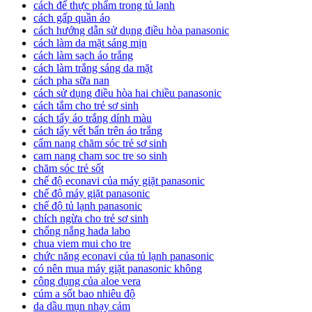
cách để thực phẩm trong tủ lạnh
cách gấp quần áo
cách hướng dẫn sử dụng điều hòa panasonic
cách làm da mặt sáng mịn
cách làm sạch áo trắng
cách làm trắng sáng da mặt
cách pha sữa nan
cách sử dụng điều hòa hai chiều panasonic
cách tắm cho trẻ sơ sinh
cách tẩy áo trắng dính màu
cách tẩy vết bẩn trên áo trắng
cẩm nang chăm sóc trẻ sơ sinh
cam nang cham soc tre so sinh
chăm sóc trẻ sốt
chế độ econavi của máy giặt panasonic
chế độ máy giặt panasonic
chế độ tủ lạnh panasonic
chích ngừa cho trẻ sơ sinh
chống nắng hada labo
chua viem mui cho tre
chức năng econavi của tủ lạnh panasonic
có nên mua máy giặt panasonic không
công dụng của aloe vera
cúm a sốt bao nhiêu độ
da dầu mụn nhạy cảm