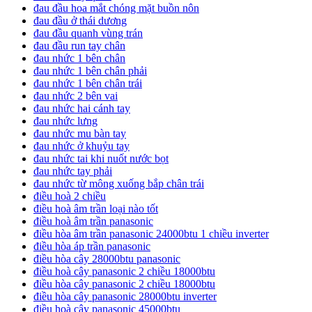
đau đầu hoa mắt chóng mặt buồn nôn
đau đầu ở thái dương
đau đầu quanh vùng trán
đau đầu run tay chân
đau nhức 1 bên chân
đau nhức 1 bên chân phải
đau nhức 1 bên chân trái
đau nhức 2 bên vai
đau nhức hai cánh tay
đau nhức lưng
đau nhức mu bàn tay
đau nhức ở khuỷu tay
đau nhức tai khi nuốt nước bọt
đau nhức tay phải
đau nhức từ mông xuống bắp chân trái
điều hoà 2 chiều
điều hoà âm trần loại nào tốt
điều hoà âm trần panasonic
điều hòa âm trần panasonic 24000btu 1 chiều inverter
điều hòa áp trần panasonic
điều hòa cây 28000btu panasonic
điều hoà cây panasonic 2 chiều 18000btu
điều hòa cây panasonic 2 chiều 18000btu
điều hòa cây panasonic 28000btu inverter
điều hoà cây panasonic 45000btu