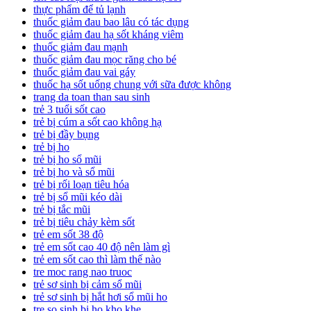
thực phẩm để tủ lạnh
thuốc giảm đau bao lâu có tác dụng
thuốc giảm đau hạ sốt kháng viêm
thuốc giảm đau mạnh
thuốc giảm đau mọc răng cho bé
thuốc giảm đau vai gáy
thuốc hạ sốt uống chung với sữa được không
trang da toan than sau sinh
trẻ 3 tuổi sốt cao
trẻ bị cúm a sốt cao không hạ
trẻ bị đầy bụng
trẻ bị ho
trẻ bị ho sổ mũi
trẻ bị ho và sổ mũi
trẻ bị rối loạn tiêu hóa
trẻ bị sổ mũi kéo dài
trẻ bị tắc mũi
trẻ bị tiêu chảy kèm sốt
trẻ em sốt 38 độ
trẻ em sốt cao 40 độ nên làm gì
trẻ em sốt cao thì làm thế nào
tre moc rang nao truoc
trẻ sơ sinh bị cảm sổ mũi
trẻ sơ sinh bị hắt hơi sổ mũi ho
tre so sinh bi ho kho khe