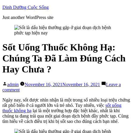
Skip
Dinh Dưỡng Cuộc Sống
to
Just another WordPress site
content
Sốt Uống Thuốc Không Hạ:
Chúng Ta Đã Làm Đúng Cách
Hay Chưa ?
Posted
admin
November 16, 2021
November 16, 2021
Leave a
by
on
comment
Sốt
Ngày nay, sốt được nhìn nhận là một trong số nhiều loại triệu chứng
Uống
rất phổ biến ở cả người lớn và trẻ nhỏ. Tuy nhiên, việc
sốt uống
Thuốc
thuốc không hạ
lại là một trường hợp đặc biệt khác, nhất là khi
Không
chúng ta đang trải qua một giai đoạn dịch bệnh đầy phức tạp. Cùng
Hạ:
tìm hiểu về cách điều trị khi bị sốt sao cho đúng cách bạn nhé.
Chúng
Ta
Đã