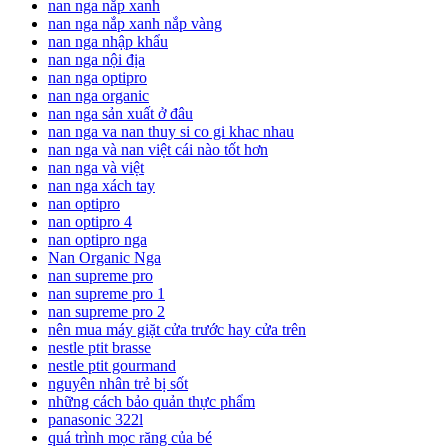
nan nga nắp xanh
nan nga nắp xanh nắp vàng
nan nga nhập khẩu
nan nga nội địa
nan nga optipro
nan nga organic
nan nga sản xuất ở đâu
nan nga va nan thuy si co gi khac nhau
nan nga và nan việt cái nào tốt hơn
nan nga và việt
nan nga xách tay
nan optipro
nan optipro 4
nan optipro nga
Nan Organic Nga
nan supreme pro
nan supreme pro 1
nan supreme pro 2
nên mua máy giặt cửa trước hay cửa trên
nestle ptit brasse
nestle ptit gourmand
nguyên nhân trẻ bị sốt
những cách bảo quản thực phẩm
panasonic 322l
quá trình mọc răng của bé