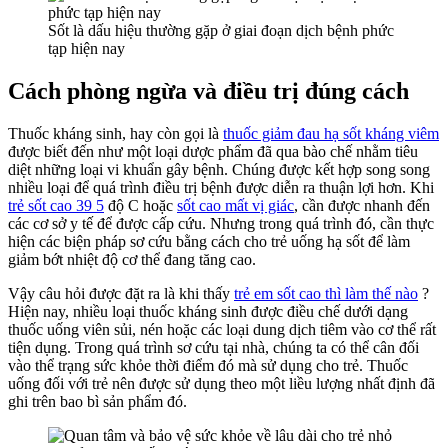
Làm
Sốt là dấu hiệu thường gặp ở giai đoạn dịch bệnh phức
Đúng
tạp hiện nay
Cách
Hay
Cách phòng ngừa và điều trị đúng cách
Chưa
?
Thuốc kháng sinh, hay còn gọi là
thuốc giảm đau hạ sốt kháng viêm
được biết đến như một loại dược phẩm đã qua bào chế nhằm tiêu
diệt những loại vi khuẩn gây bệnh. Chúng được kết hợp song song
nhiều loại để quá trình điều trị bệnh được diễn ra thuận lợi hơn. Khi
trẻ sốt cao 39 5
độ C hoặc
sốt cao mất vị giác
, cần được nhanh đến
các cơ sở y tế để được cấp cứu. Nhưng trong quá trình đó, cần thực
hiện các biện pháp sơ cứu bằng cách cho trẻ uống hạ sốt để làm
giảm bớt nhiệt độ cơ thể đang tăng cao.
Vậy câu hỏi được đặt ra là khi thấy
trẻ em sốt cao thì làm thế nào
?
Hiện nay, nhiều loại thuốc kháng sinh được điều chế dưới dạng
thuốc uống viên sủi, nén hoặc các loại dung dịch tiêm vào cơ thể rất
tiện dụng. Trong quá trình sơ cứu tại nhà, chúng ta có thể cân đối
vào thể trạng sức khỏe thời điểm đó mà sử dụng cho trẻ. Thuốc
uống đối với trẻ nên được sử dụng theo một liều lượng nhất định đã
ghi trên bao bì sản phẩm đó.