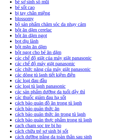
bé sơ sinh sổ mũi
bé sốt cao
bị tay chân miệng
blossomy
bộ sản phẩm chăm sóc da nhạy cảm
bột ăn dặm cerelac
bột ăn dặm ngọt
bọt dịu lành
bột mặn ăn dặm
bột ngọt cho bé ăn dặm
các chế độ giặt của máy giặt panasonic
các chế độ máy giặt panasonic
các chức năng của máy giặt panasonic
các dòng tủ lạnh tiết kiệm điện
các loại đau đầu
các loại tủ lạnh panasonic
các sản phẩm dưỡng da tuổi dậy thì
các thuốc giảm đau hạ sốt
cách bảo quản đồ ăn trong tủ lạnh
cách bảo quản thức ăn
cách bảo quản thức ăn trong tủ lạnh
cách bảo quản thực phẩm trong tủ lạnh
cach cham soc tre bi ho
cách chữa trẻ sơ sinh bị sốt
cách dưỡng trắng da toàn thân sau sinh