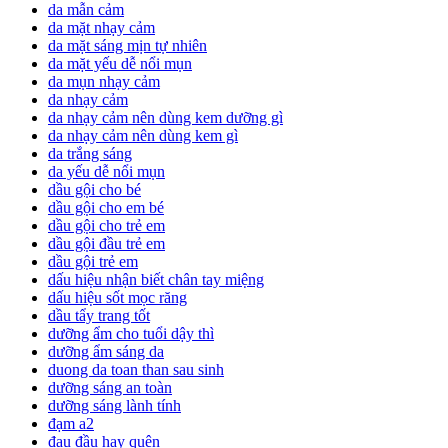
da mẫn cảm
da mặt nhạy cảm
da mặt sáng mịn tự nhiên
da mặt yếu dễ nổi mụn
da mụn nhạy cảm
da nhạy cảm
da nhạy cảm nên dùng kem dưỡng gì
da nhạy cảm nên dùng kem gì
da trắng sáng
da yếu dễ nổi mụn
dầu gội cho bé
dầu gội cho em bé
dầu gội cho trẻ em
dầu gội đầu trẻ em
dầu gội trẻ em
dấu hiệu nhận biết chân tay miệng
dấu hiệu sốt mọc răng
dầu tẩy trang tốt
dưỡng ẩm cho tuổi dậy thì
dưỡng ẩm sáng da
duong da toan than sau sinh
dưỡng sáng an toàn
dưỡng sáng lành tính
đạm a2
đau đầu hay quên