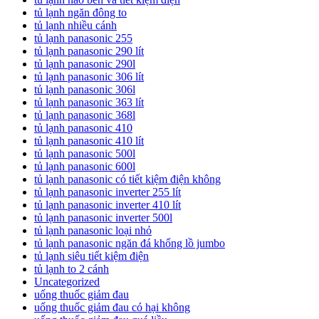
tủ lạnh ngăn đông to
tủ lạnh nhiều cánh
tủ lạnh panasonic 255
tủ lạnh panasonic 290 lít
tủ lạnh panasonic 290l
tủ lạnh panasonic 306 lít
tủ lạnh panasonic 306l
tủ lạnh panasonic 363 lít
tủ lạnh panasonic 368l
tủ lạnh panasonic 410
tủ lạnh panasonic 410 lít
tủ lạnh panasonic 500l
tủ lạnh panasonic 600l
tủ lạnh panasonic có tiết kiệm điện không
tủ lạnh panasonic inverter 255 lít
tủ lạnh panasonic inverter 410 lít
tủ lạnh panasonic inverter 500l
tủ lạnh panasonic loại nhỏ
tủ lạnh panasonic ngăn đá khổng lồ jumbo
tủ lạnh siêu tiết kiệm điện
tủ lạnh to 2 cánh
Uncategorized
uống thuốc giảm đau
uống thuốc giảm đau có hại không