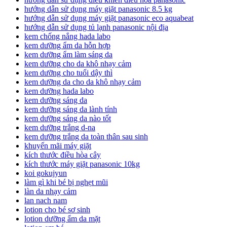
hướng dẫn sử dụng máy giặt panasonic 8.5 kg
hướng dẫn sử dụng máy giặt panasonic eco aquabeat
hướng dẫn sử dụng tủ lạnh panasonic nội địa
kem chống nắng hada labo
kem dưỡng ẩm da hỗn hợp
kem dưỡng ẩm làm sáng da
kem dưỡng cho da khô nhạy cảm
kem dưỡng cho tuổi dậy thì
kem dưỡng da cho da khô nhạy cảm
kem dưỡng hada labo
kem dưỡng sáng da
kem dưỡng sáng da lành tính
kem dưỡng sáng da nào tốt
kem dưỡng trắng d-na
kem dưỡng trắng da toàn thân sau sinh
khuyến mãi máy giặt
kích thước điều hòa cây
kích thước máy giặt panasonic 10kg
koi gokujyun
làm gì khi bé bị nghẹt mũi
làn da nhạy cảm
lan nach nam
lotion cho bé sơ sinh
lotion dưỡng ẩm da mặt