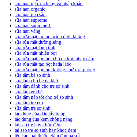
sữa nan nga xách tay và nhập khẩu
sữa nan organic
sữa nan pha sẵn
sữa nan supreme
sữa nan supreme 1
sữa nan vàng
sữa rửa mặt amino acid có tốt không
sữa rửa mặt dưỡng sáng
sữa rửa mặt lành tính
sữa rửa mặt nhiều bọt
sữa rửa mặt tạo bọt cho da khô nhạy cảm
sữa rửa mặt tạo bọt hada labo
sữa rửa mặt tạo bọt không chứa xà phòng
sữa tắm bé sơ sinh
sữa tắm cho bé da khô
sữa tắm dành cho trẻ sơ sinh
sữa tắm em bé
sữa tắm nào tốt cho trẻ sơ sinh
sữa tắm trẻ em
sữa tắm trẻ sơ sinh
tác dụng của dầu tẩy trang
tác dụng của kem chống nắng
tại sao trẻ hay khóc đêm
tai sao tre so sinh hay khoc dem
tên các loại thuốc giảm đau hạ sốt