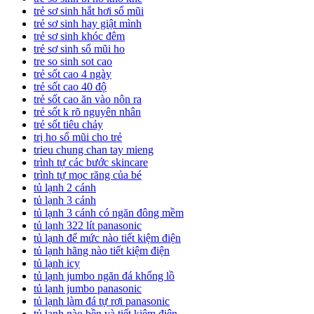
trẻ sơ sinh hắt hơi sổ mũi
trẻ sơ sinh hay giật mình
trẻ sơ sinh khóc đêm
trẻ sơ sinh sổ mũi ho
tre so sinh sot cao
trẻ sốt cao 4 ngày
trẻ sốt cao 40 độ
trẻ sốt cao ăn vào nôn ra
trẻ sốt k rõ nguyên nhân
trẻ sốt tiêu chảy
trị ho sổ mũi cho trẻ
trieu chung chan tay mieng
trình tự các bước skincare
trình tự mọc răng của bé
tủ lạnh 2 cánh
tủ lạnh 3 cánh
tủ lạnh 3 cánh có ngăn đông mềm
tủ lạnh 322 lít panasonic
tủ lạnh để mức nào tiết kiệm điện
tủ lạnh hãng nào tiết kiệm điện
tủ lạnh icy
tủ lạnh jumbo ngăn đá khổng lồ
tủ lạnh jumbo panasonic
tủ lạnh làm đá tự rơi panasonic
tủ lạnh nào bền và tiết kiệm điện