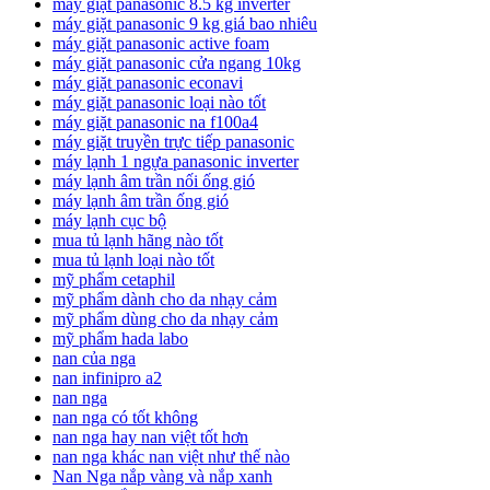
máy giặt panasonic 8.5 kg inverter
máy giặt panasonic 9 kg giá bao nhiêu
máy giặt panasonic active foam
máy giặt panasonic cửa ngang 10kg
máy giặt panasonic econavi
máy giặt panasonic loại nào tốt
máy giặt panasonic na f100a4
máy giặt truyền trực tiếp panasonic
máy lạnh 1 ngựa panasonic inverter
máy lạnh âm trần nối ống gió
máy lạnh âm trần ống gió
máy lạnh cục bộ
mua tủ lạnh hãng nào tốt
mua tủ lạnh loại nào tốt
mỹ phẩm cetaphil
mỹ phẩm dành cho da nhạy cảm
mỹ phẩm dùng cho da nhạy cảm
mỹ phẩm hada labo
nan của nga
nan infinipro a2
nan nga
nan nga có tốt không
nan nga hay nan việt tốt hơn
nan nga khác nan việt như thế nào
Nan Nga nắp vàng và nắp xanh