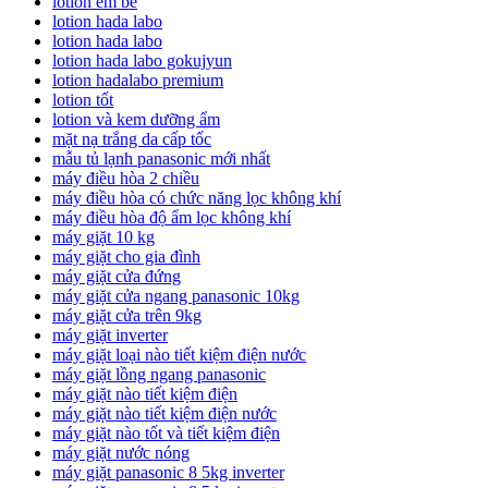
lotion em bé
lotion hada labo
lotion hada labo
lotion hada labo gokujyun
lotion hadalabo premium
lotion tốt
lotion và kem dưỡng ẩm
mặt nạ trắng da cấp tốc
mẫu tủ lạnh panasonic mới nhất
máy điều hòa 2 chiều
máy điều hòa có chức năng lọc không khí
máy điều hòa độ ẩm lọc không khí
máy giặt 10 kg
máy giặt cho gia đình
máy giặt cửa đứng
máy giặt cửa ngang panasonic 10kg
máy giặt cửa trên 9kg
máy giặt inverter
máy giặt loại nào tiết kiệm điện nước
máy giặt lồng ngang panasonic
máy giặt nào tiết kiệm điện
máy giặt nào tiết kiệm điện nước
máy giặt nào tốt và tiết kiệm điện
máy giặt nước nóng
máy giặt panasonic 8 5kg inverter