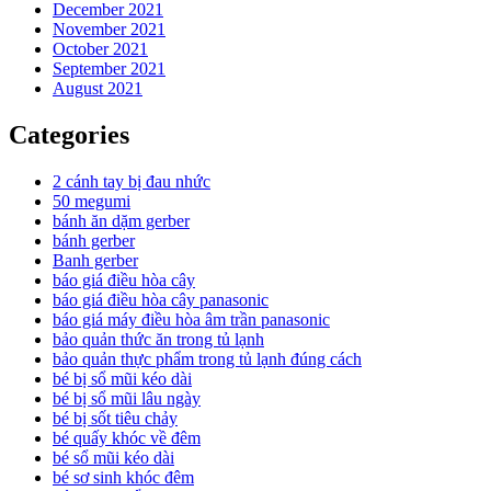
December 2021
November 2021
October 2021
September 2021
August 2021
Categories
2 cánh tay bị đau nhức
50 megumi
bánh ăn dặm gerber
bánh gerber
Banh gerber
báo giá điều hòa cây
báo giá điều hòa cây panasonic
báo giá máy điều hòa âm trần panasonic
bảo quản thức ăn trong tủ lạnh
bảo quản thực phẩm trong tủ lạnh đúng cách
bé bị sổ mũi kéo dài
bé bị sổ mũi lâu ngày
bé bị sốt tiêu chảy
bé quấy khóc về đêm
bé sổ mũi kéo dài
bé sơ sinh khóc đêm