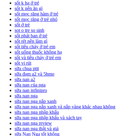
sốt k hạ ở trẻ
sốt k nên ăn gì
sốt mọc răng hàm ở trẻ
sốt mọc răng ở trẻ nhỏ
sốt ở trẻ
sot o tre so sinh
sốt phát ban ở trẻ
sốt rét nên làm gì
sốt tiêu chảy ở trẻ em
sốt uống thuốc không hạ
sốt và tiêu chảy ở trẻ em
sốt vi rút
sữa chua ptit
sữa đạm a2 và 5hmo
sữa nan a2
sữa nan của nga
sữa nan infinipro
sữa nan nga
sữa nan nga nắp xanh
sữa nan nga nắp xanh và nắp vàng khác nhau không
sữa nan nga nhập khẩu
sữa nan nga nhập khẩu và xách tay
sữa nan nga review
sữa nan nga thật và giả
sữa Nan Nga tốt không