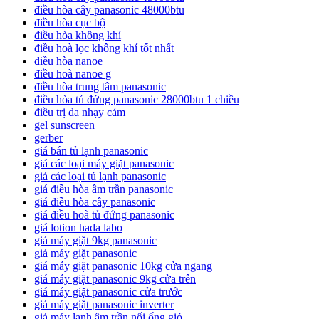
điều hòa cây panasonic 48000btu
điều hòa cục bộ
điều hòa không khí
điều hoà lọc không khí tốt nhất
điều hòa nanoe
điều hoà nanoe g
điều hòa trung tâm panasonic
điều hòa tủ đứng panasonic 28000btu 1 chiều
điều trị da nhạy cảm
gel sunscreen
gerber
giá bán tủ lạnh panasonic
giá các loại máy giặt panasonic
giá các loại tủ lạnh panasonic
giá điều hòa âm trần panasonic
giá điều hòa cây panasonic
giá điều hoà tủ đứng panasonic
giá lotion hada labo
giá máy giặt 9kg panasonic
giá máy giặt panasonic
giá máy giặt panasonic 10kg cửa ngang
giá máy giặt panasonic 9kg cửa trên
giá máy giặt panasonic cửa trước
giá máy giặt panasonic inverter
giá máy lạnh âm trần nối ống gió