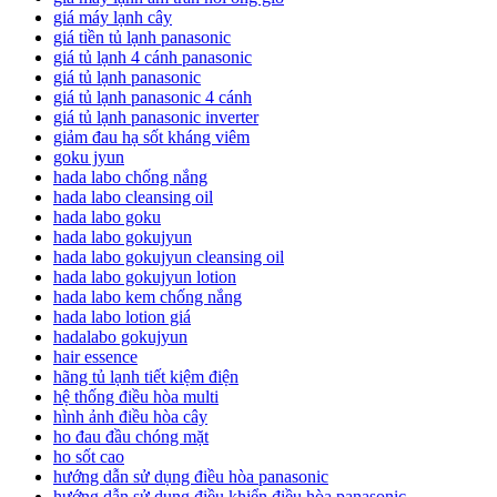
giá máy lạnh cây
giá tiền tủ lạnh panasonic
giá tủ lạnh 4 cánh panasonic
giá tủ lạnh panasonic
giá tủ lạnh panasonic 4 cánh
giá tủ lạnh panasonic inverter
giảm đau hạ sốt kháng viêm
goku jyun
hada labo chống nắng
hada labo cleansing oil
hada labo goku
hada labo gokujyun
hada labo gokujyun cleansing oil
hada labo gokujyun lotion
hada labo kem chống nắng
hada labo lotion giá
hadalabo gokujyun
hair essence
hãng tủ lạnh tiết kiệm điện
hệ thống điều hòa multi
hình ảnh điều hòa cây
ho đau đầu chóng mặt
ho sốt cao
hướng dẫn sử dụng điều hòa panasonic
hướng dẫn sử dụng điều khiển điều hòa panasonic