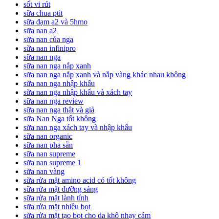
sốt vi rút
sữa chua ptit
sữa đạm a2 và 5hmo
sữa nan a2
sữa nan của nga
sữa nan infinipro
sữa nan nga
sữa nan nga nắp xanh
sữa nan nga nắp xanh và nắp vàng khác nhau không
sữa nan nga nhập khẩu
sữa nan nga nhập khẩu và xách tay
sữa nan nga review
sữa nan nga thật và giả
sữa Nan Nga tốt không
sữa nan nga xách tay và nhập khẩu
sữa nan organic
sữa nan pha sẵn
sữa nan supreme
sữa nan supreme 1
sữa nan vàng
sữa rửa mặt amino acid có tốt không
sữa rửa mặt dưỡng sáng
sữa rửa mặt lành tính
sữa rửa mặt nhiều bọt
sữa rửa mặt tạo bọt cho da khô nhạy cảm