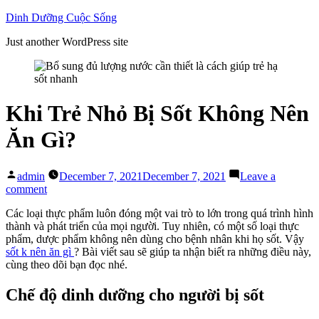
Skip
Dinh Dưỡng Cuộc Sống
to
Just another WordPress site
content
Khi Trẻ Nhỏ Bị Sốt Không Nên
Ăn Gì?
Posted
admin
December 7, 2021
December 7, 2021
Leave a
by
on
comment
Khi
Các loại thực phẩm luôn đóng một vai trò to lớn trong quá trình hình
Trẻ
thành và phát triển của mọi người. Tuy nhiên, có một số loại thực
Nhỏ
phẩm, dược phẩm không nên dùng cho bệnh nhân khi họ sốt. Vậy
Bị
sốt k nên ăn gì
? Bài viết sau sẽ giúp ta nhận biết ra những điều này,
Sốt
cùng theo dõi bạn đọc nhé.
Không
Nên
Ăn
Chế độ dinh dưỡng cho người bị sốt
Gì?