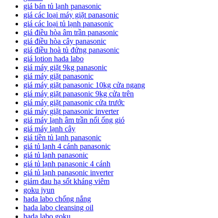
giá bán tủ lạnh panasonic
giá các loại máy giặt panasonic
giá các loại tủ lạnh panasonic
giá điều hòa âm trần panasonic
giá điều hòa cây panasonic
giá điều hoà tủ đứng panasonic
giá lotion hada labo
giá máy giặt 9kg panasonic
giá máy giặt panasonic
giá máy giặt panasonic 10kg cửa ngang
giá máy giặt panasonic 9kg cửa trên
giá máy giặt panasonic cửa trước
giá máy giặt panasonic inverter
giá máy lạnh âm trần nối ống gió
giá máy lạnh cây
giá tiền tủ lạnh panasonic
giá tủ lạnh 4 cánh panasonic
giá tủ lạnh panasonic
giá tủ lạnh panasonic 4 cánh
giá tủ lạnh panasonic inverter
giảm đau hạ sốt kháng viêm
goku jyun
hada labo chống nắng
hada labo cleansing oil
hada labo goku