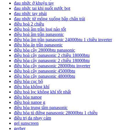
đau nhức ở khuỷu tay
đau nhức tai khi nuốt nước bọt
đau nhức tay phải
đau nhức từ mông xuống bắp chân trái
điều hoà 2 chiều
điều hoà âm trần loại nào tốt
điều hoà âm trần panasonic
điều hòa âm trần panasonic 24000btu 1 chiều inverter
điều hòa áp trần panasonic
điều hòa cây 28000btu panasonic
điều hoà cây panasonic 2 chiều 18000btu
điều hòa cây panasonic 2 chiều 18000btu
điều hòa cây panasonic 28000btu inverter
điều hoà cây panasonic 45000btu
điều hòa cây panasonic 48000btu
điều hòa cục bộ
điều hòa không khí
điều hoà lọc không khí tốt nhất
điều hòa nanoe
điều hoà nanoe g
điều hòa trung tâm panasonic
điều hòa tủ đứng panasonic 28000btu 1 chiều
điều trị da nhạy cảm
gel sunscreen
gerber