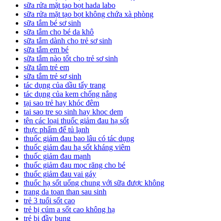
sữa rửa mặt tạo bọt hada labo
sữa rửa mặt tạo bọt không chứa xà phòng
sữa tắm bé sơ sinh
sữa tắm cho bé da khô
sữa tắm dành cho trẻ sơ sinh
sữa tắm em bé
sữa tắm nào tốt cho trẻ sơ sinh
sữa tắm trẻ em
sữa tắm trẻ sơ sinh
tác dụng của dầu tẩy trang
tác dụng của kem chống nắng
tại sao trẻ hay khóc đêm
tai sao tre so sinh hay khoc dem
tên các loại thuốc giảm đau hạ sốt
thực phẩm để tủ lạnh
thuốc giảm đau bao lâu có tác dụng
thuốc giảm đau hạ sốt kháng viêm
thuốc giảm đau mạnh
thuốc giảm đau mọc răng cho bé
thuốc giảm đau vai gáy
thuốc hạ sốt uống chung với sữa được không
trang da toan than sau sinh
trẻ 3 tuổi sốt cao
trẻ bị cúm a sốt cao không hạ
trẻ bị đầy bụng