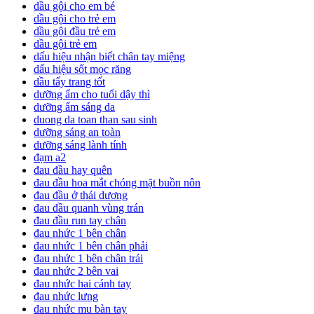
dầu gội cho em bé
dầu gội cho trẻ em
dầu gội đầu trẻ em
dầu gội trẻ em
dấu hiệu nhận biết chân tay miệng
dấu hiệu sốt mọc răng
dầu tẩy trang tốt
dưỡng ẩm cho tuổi dậy thì
dưỡng ẩm sáng da
duong da toan than sau sinh
dưỡng sáng an toàn
dưỡng sáng lành tính
đạm a2
đau đầu hay quên
đau đầu hoa mắt chóng mặt buồn nôn
đau đầu ở thái dương
đau đầu quanh vùng trán
đau đầu run tay chân
đau nhức 1 bên chân
đau nhức 1 bên chân phải
đau nhức 1 bên chân trái
đau nhức 2 bên vai
đau nhức hai cánh tay
đau nhức lưng
đau nhức mu bàn tay