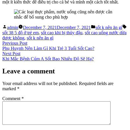
một ít kiến thức để điều trị cho cả bé và mình một cách tốt nhất.
Posted
Posted
T
admin
December 7, 2021
December 7, 2021
sốt k nên ăn gì
by
in
sốt 38 5 độ ở trẻ em
,
sốt cao khi bị thủy đậu
,
sốt cao uống nước dừa
được không
,
sốt k nên ăn gì
Post
Previous
Previous Post
post:
Phụ Huynh Nên Làm Gì Khi Trẻ 3 Tuổi Sốt Cao?
navigation
Next
Next Post
post:
Khi Mắc Bệnh Cúm A Sốt Bao Nhiêu Độ Sẽ Hạ?
Leave a comment
Your email address will not be published.
Required fields are
marked
*
Comment
*