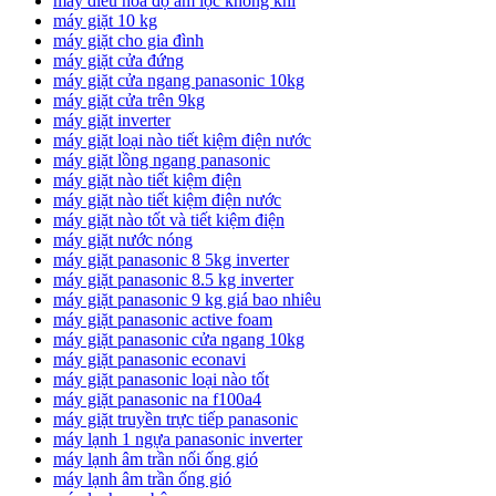
máy điều hòa độ ẩm lọc không khí
máy giặt 10 kg
máy giặt cho gia đình
máy giặt cửa đứng
máy giặt cửa ngang panasonic 10kg
máy giặt cửa trên 9kg
máy giặt inverter
máy giặt loại nào tiết kiệm điện nước
máy giặt lồng ngang panasonic
máy giặt nào tiết kiệm điện
máy giặt nào tiết kiệm điện nước
máy giặt nào tốt và tiết kiệm điện
máy giặt nước nóng
máy giặt panasonic 8 5kg inverter
máy giặt panasonic 8.5 kg inverter
máy giặt panasonic 9 kg giá bao nhiêu
máy giặt panasonic active foam
máy giặt panasonic cửa ngang 10kg
máy giặt panasonic econavi
máy giặt panasonic loại nào tốt
máy giặt panasonic na f100a4
máy giặt truyền trực tiếp panasonic
máy lạnh 1 ngựa panasonic inverter
máy lạnh âm trần nối ống gió
máy lạnh âm trần ống gió