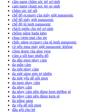
cẩm nang chăm sóc trẻ sơ sinh
cam nang cham soc tre so sinh
chăm sóc trẻ sốt
chế độ econavi của máy giặt panasonic
chế độ máy giặt panasonic
chế độ tủ lạnh panasonic
chích ngừa cho trẻ sơ sinh
chống nắng hada labo
chua viem mui cho tre
chức năng econavi của tủ lạnh panasonic
có nên mua máy giặt panasonic không
công dụng của aloe vera
cúm a sốt bao nhiêu độ
da dầu mụn nhạy cảm
da mẫn cảm
da mặt nhạy cảm
da mặt sáng mịn tự nhiên
da mặt yếu dễ nổi mụn
da mụn nhạy cảm
da nhạy cảm
da nhạy cảm nên dùng kem dưỡng gì
da nhạy cảm nên dùng kem gì
da trắng sáng
da yếu dễ nổi mụn
dầu gội cho bé