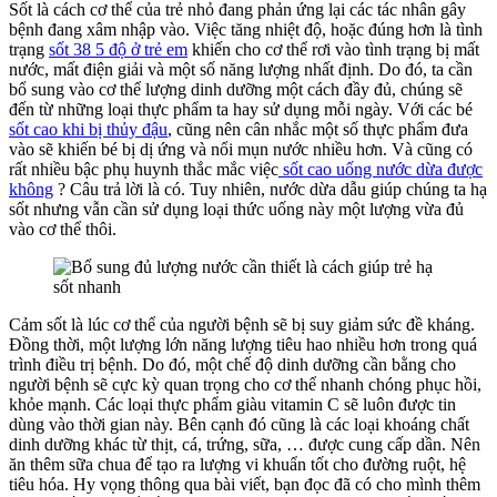
Sốt là cách cơ thể của trẻ nhỏ đang phản ứng lại các tác nhân gây
bệnh đang xâm nhập vào. Việc tăng nhiệt độ, hoặc đúng hơn là tình
trạng
sốt 38 5 độ ở trẻ em
khiến cho cơ thể rơi vào tình trạng bị mất
nước, mất điện giải và một số năng lượng nhất định. Do đó, ta cần
bổ sung vào cơ thể lượng dinh dưỡng một cách đầy đủ, chúng sẽ
đến từ những loại thực phẩm ta hay sử dụng mỗi ngày. Với các bé
sốt cao khi bị thủy đậu
, cũng nên cân nhắc một số thực phẩm đưa
vào sẽ khiến bé bị dị ứng và nổi mụn nước nhiều hơn. Và cũng có
rất nhiều bậc phụ huynh thắc mắc việc
sốt cao uống nước dừa được
không
? Câu trả lời là có. Tuy nhiên, nước dừa dẫu giúp chúng ta hạ
sốt nhưng vẫn cần sử dụng loại thức uống này một lượng vừa đủ
vào cơ thể thôi.
Cảm sốt là lúc cơ thể của người bệnh sẽ bị suy giảm sức đề kháng.
Đồng thời, một lượng lớn năng lượng tiêu hao nhiều hơn trong quá
trình điều trị bệnh. Do đó, một chế độ dinh dưỡng cần bằng cho
người bệnh sẽ cực kỳ quan trọng cho cơ thể nhanh chóng phục hồi,
khỏe mạnh. Các loại thực phẩm giàu vitamin C sẽ luôn được tin
dùng vào thời gian này. Bên cạnh đó cũng là các loại khoáng chất
dinh dưỡng khác từ thịt, cá, trứng, sữa, … được cung cấp dần. Nên
ăn thêm sữa chua để tạo ra lượng vi khuẩn tốt cho đường ruột, hệ
tiêu hóa. Hy vọng thông qua bài viết, bạn đọc đã có cho mình thêm