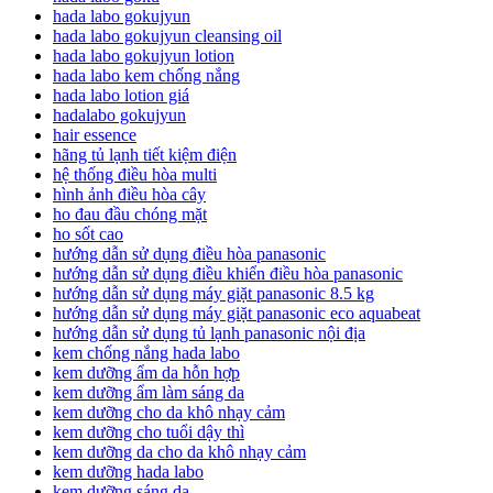
hada labo gokujyun
hada labo gokujyun cleansing oil
hada labo gokujyun lotion
hada labo kem chống nắng
hada labo lotion giá
hadalabo gokujyun
hair essence
hãng tủ lạnh tiết kiệm điện
hệ thống điều hòa multi
hình ảnh điều hòa cây
ho đau đầu chóng mặt
ho sốt cao
hướng dẫn sử dụng điều hòa panasonic
hướng dẫn sử dụng điều khiển điều hòa panasonic
hướng dẫn sử dụng máy giặt panasonic 8.5 kg
hướng dẫn sử dụng máy giặt panasonic eco aquabeat
hướng dẫn sử dụng tủ lạnh panasonic nội địa
kem chống nắng hada labo
kem dưỡng ẩm da hỗn hợp
kem dưỡng ẩm làm sáng da
kem dưỡng cho da khô nhạy cảm
kem dưỡng cho tuổi dậy thì
kem dưỡng da cho da khô nhạy cảm
kem dưỡng hada labo
kem dưỡng sáng da