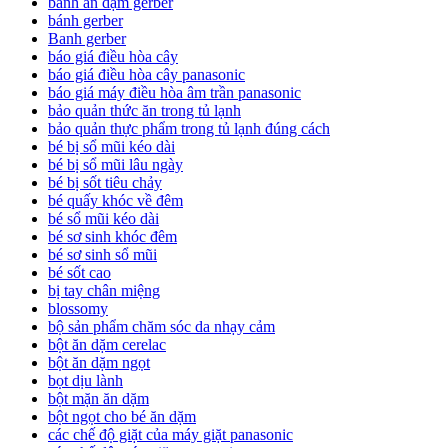
bánh ăn dặm gerber
bánh gerber
Banh gerber
báo giá điều hòa cây
báo giá điều hòa cây panasonic
báo giá máy điều hòa âm trần panasonic
bảo quản thức ăn trong tủ lạnh
bảo quản thực phẩm trong tủ lạnh đúng cách
bé bị sổ mũi kéo dài
bé bị sổ mũi lâu ngày
bé bị sốt tiêu chảy
bé quấy khóc về đêm
bé sổ mũi kéo dài
bé sơ sinh khóc đêm
bé sơ sinh sổ mũi
bé sốt cao
bị tay chân miệng
blossomy
bộ sản phẩm chăm sóc da nhạy cảm
bột ăn dặm cerelac
bột ăn dặm ngọt
bọt dịu lành
bột mặn ăn dặm
bột ngọt cho bé ăn dặm
các chế độ giặt của máy giặt panasonic