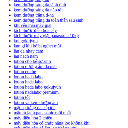
kem dưỡng sáng da lành tính
kem dưỡng sáng da nào tốt
kem dưỡng trắng d-na
kem dưỡng trắng da toàn thân sau sinh
khuyến mãi máy giặt
kích thước điều hòa cây
kích thước máy giặt panasonic 10kg
koi gokujyun
làm gì khi bé bị nghẹt mũi
làn da nhạy cảm
lan nach nam
lotion cho bé sơ sinh
lotion dưỡng ẩm da mặt
lotion em bé
lotion hada labo
lotion hada labo
lotion hada labo gokujyun
lotion hadalabo premium
lotion tốt
lotion và kem dưỡng ẩm
mặt nạ trắng da cấp tốc
mẫu tủ lạnh panasonic mới nhất
máy điều hòa 2 chiều
máy điều hòa có chức năng lọc không khí