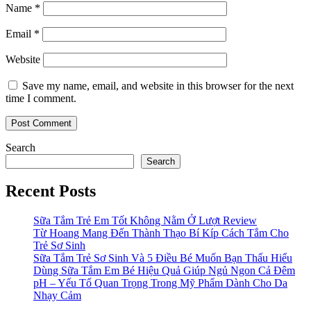
Name
*
Email
*
Website
Save my name, email, and website in this browser for the next
time I comment.
Search
Search
Recent Posts
Sữa Tắm Trẻ Em Tốt Không Nằm Ở Lượt Review
Từ Hoang Mang Đến Thành Thạo Bí Kíp Cách Tắm Cho
Trẻ Sơ Sinh
Sữa Tắm Trẻ Sơ Sinh Và 5 Điều Bé Muốn Bạn Thấu Hiểu
Dùng Sữa Tắm Em Bé Hiệu Quả Giúp Ngủ Ngon Cả Đêm
pH – Yếu Tố Quan Trọng Trong Mỹ Phẩm Dành Cho Da
Nhạy Cảm