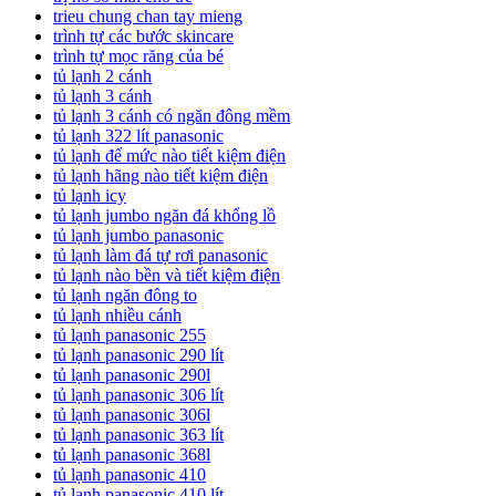
trieu chung chan tay mieng
trình tự các bước skincare
trình tự mọc răng của bé
tủ lạnh 2 cánh
tủ lạnh 3 cánh
tủ lạnh 3 cánh có ngăn đông mềm
tủ lạnh 322 lít panasonic
tủ lạnh để mức nào tiết kiệm điện
tủ lạnh hãng nào tiết kiệm điện
tủ lạnh icy
tủ lạnh jumbo ngăn đá khổng lồ
tủ lạnh jumbo panasonic
tủ lạnh làm đá tự rơi panasonic
tủ lạnh nào bền và tiết kiệm điện
tủ lạnh ngăn đông to
tủ lạnh nhiều cánh
tủ lạnh panasonic 255
tủ lạnh panasonic 290 lít
tủ lạnh panasonic 290l
tủ lạnh panasonic 306 lít
tủ lạnh panasonic 306l
tủ lạnh panasonic 363 lít
tủ lạnh panasonic 368l
tủ lạnh panasonic 410
tủ lạnh panasonic 410 lít