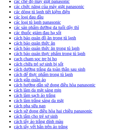
các chế độ máy giặt panasonic
các chức năng của máy giặt panasonic
các dòng tủ lạnh tiết kiệm điện
các loại đau đầu
các loại tủ lạnh panasonic
các sản phẩm dưỡng da tuổi dậy thì
các thuốc giảm đau hạ sốt
cách bảo quản đồ ăn trong tủ lạnh
cách bảo quản thức ăn
cách bảo quản thức ăn trong tủ lạnh
cách bảo quản thực phẩm trong tủ lạnh
cach cham soc tre bi ho
cách chữa trẻ sơ sinh bị sốt
cách dưỡng trắng da toàn thân sau sinh
cách để thực phẩm trong tủ lạnh
cách gấp quần áo
cách hướng dẫn sử dụng điều hòa panasonic
cách làm da mặt sáng mịn
cách làm sạch áo trắng
cách làm trắng sáng da mặt
cách pha sữa nan
cách sử dụng điều hòa hai chiều panasonic
cách tắm cho trẻ sơ sinh
cách tẩy áo trắng dính màu
cách tẩy vết bẩn trên áo trắng