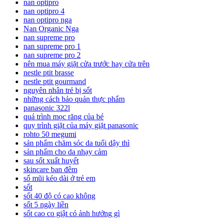
nan optipro
nan optipro 4
nan optipro nga
Nan Organic Nga
nan supreme pro
nan supreme pro 1
nan supreme pro 2
nên mua máy giặt cửa trước hay cửa trên
nestle ptit brasse
nestle ptit gourmand
nguyên nhân trẻ bị sốt
những cách bảo quản thực phẩm
panasonic 322l
quá trình mọc răng của bé
quy trình giặt của máy giặt panasonic
rohto 50 megumi
sản phẩm chăm sóc da tuổi dậy thì
sản phẩm cho da nhạy cảm
sau sốt xuất huyết
skincare ban đêm
sổ mũi kéo dài ở trẻ em
sốt
sốt 40 độ có cao không
sốt 5 ngày liền
sốt cao co giật có ảnh hưởng gì