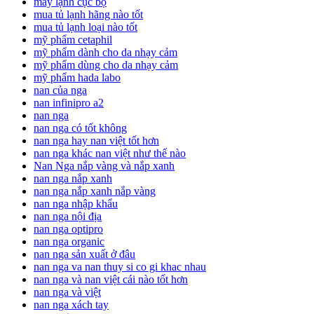
máy lạnh cục bộ
mua tủ lạnh hãng nào tốt
mua tủ lạnh loại nào tốt
mỹ phẩm cetaphil
mỹ phẩm dành cho da nhạy cảm
mỹ phẩm dùng cho da nhạy cảm
mỹ phẩm hada labo
nan của nga
nan infinipro a2
nan nga
nan nga có tốt không
nan nga hay nan việt tốt hơn
nan nga khác nan việt như thế nào
Nan Nga nắp vàng và nắp xanh
nan nga nắp xanh
nan nga nắp xanh nắp vàng
nan nga nhập khẩu
nan nga nội địa
nan nga optipro
nan nga organic
nan nga sản xuất ở đâu
nan nga va nan thuy si co gi khac nhau
nan nga và nan việt cái nào tốt hơn
nan nga và việt
nan nga xách tay