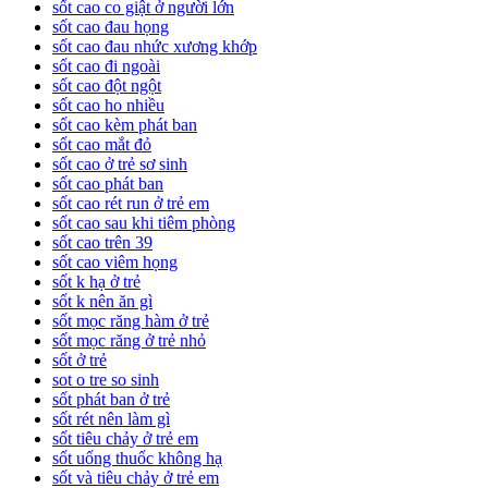
sốt cao co giật ở người lớn
sốt cao đau họng
sốt cao đau nhức xương khớp
sốt cao đi ngoài
sốt cao đột ngột
sốt cao ho nhiều
sốt cao kèm phát ban
sốt cao mắt đỏ
sốt cao ở trẻ sơ sinh
sốt cao phát ban
sốt cao rét run ở trẻ em
sốt cao sau khi tiêm phòng
sốt cao trên 39
sốt cao viêm họng
sốt k hạ ở trẻ
sốt k nên ăn gì
sốt mọc răng hàm ở trẻ
sốt mọc răng ở trẻ nhỏ
sốt ở trẻ
sot o tre so sinh
sốt phát ban ở trẻ
sốt rét nên làm gì
sốt tiêu chảy ở trẻ em
sốt uống thuốc không hạ
sốt và tiêu chảy ở trẻ em