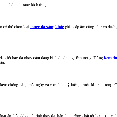
hạn chế tình trạng kích ứng.
n có thể chọn loại
toner da sáng khỏe
giúp cấp ẩm cũng như có dưỡng
àn da khô hay da nhạy cảm đang bị thiếu ẩm nghiêm trọng. Dùng
kem dư
ơn.
 kem chống nắng mỗi ngày và che chắn kỹ lưỡng trước khi ra đường. C
n/tuần thúc đẩy quá trình thay da, hấp thu dưỡng chất tốt hơn, hạn chế