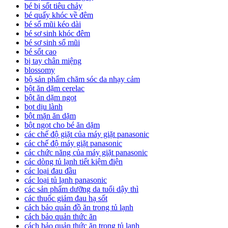
bé bị sốt tiêu chảy
bé quấy khóc về đêm
bé sổ mũi kéo dài
bé sơ sinh khóc đêm
bé sơ sinh sổ mũi
bé sốt cao
bị tay chân miệng
blossomy
bộ sản phẩm chăm sóc da nhạy cảm
bột ăn dặm cerelac
bột ăn dặm ngọt
bọt dịu lành
bột mặn ăn dặm
bột ngọt cho bé ăn dặm
các chế độ giặt của máy giặt panasonic
các chế độ máy giặt panasonic
các chức năng của máy giặt panasonic
các dòng tủ lạnh tiết kiệm điện
các loại đau đầu
các loại tủ lạnh panasonic
các sản phẩm dưỡng da tuổi dậy thì
các thuốc giảm đau hạ sốt
cách bảo quản đồ ăn trong tủ lạnh
cách bảo quản thức ăn
cách bảo quản thức ăn trong tủ lạnh