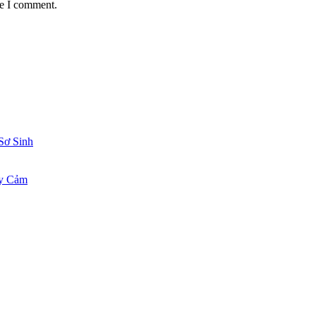
me I comment.
Sơ Sinh
ạy Cảm