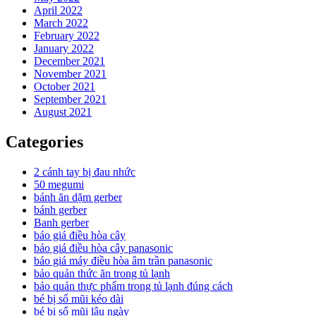
April 2022
March 2022
February 2022
January 2022
December 2021
November 2021
October 2021
September 2021
August 2021
Categories
2 cánh tay bị đau nhức
50 megumi
bánh ăn dặm gerber
bánh gerber
Banh gerber
báo giá điều hòa cây
báo giá điều hòa cây panasonic
báo giá máy điều hòa âm trần panasonic
bảo quản thức ăn trong tủ lạnh
bảo quản thực phẩm trong tủ lạnh đúng cách
bé bị sổ mũi kéo dài
bé bị sổ mũi lâu ngày