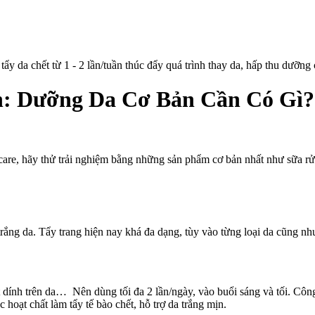
: Dưỡng Da Cơ Bản Cần Có Gì?
em
ưỡng
care, hãy thử trải nghiệm bằng những sản phẩm cơ bản nhất như sữa r
ng
a
ành
nh:
ưỡng
trắng da. Tẩy trang hiện nay khá đa dạng, tùy vào từng loại da cũng n
a
ơ
ản
ần
ó
nh trên da… Nên dùng tối đa 2 lần/ngày, vào buổi sáng và tối. Công d
?
hoạt chất làm tẩy tế bào chết, hỗ trợ da trắng mịn.