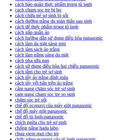
cách bảo quản thực phẩm trong tủ lạnh
cach cham soc tre bi ho
cách chữa trẻ sơ sinh bị sốt
cách dưỡng trắng da toàn thân sau sinh
cách để thực phẩm trong tủ lạnh
cách gấp quần áo
cách hướng dẫn sử dụng điều hòa panasonic
cách làm da mặt sáng mịn
cách làm sạch áo trắng
cách làm trắng sáng da mặt
cách pha sữa nan
cách sử dụng điều hòa hai chiều panasonic
cách tắm cho trẻ sơ sinh
cách tẩy áo trắng dính màu
cách tẩy vết bẩn trên áo trắng
cẩm nang chăm sóc trẻ sơ sinh
cam nang cham soc tre so sinh
chăm sóc trẻ sốt
chế độ econavi của máy giặt panasonic
chế độ máy giặt panasonic
chế độ tủ lạnh panasonic
chích ngừa cho trẻ sơ sinh
chống nắng hada labo
chua viem mui cho tre
chức năng econavi của tủ lạnh panasonic