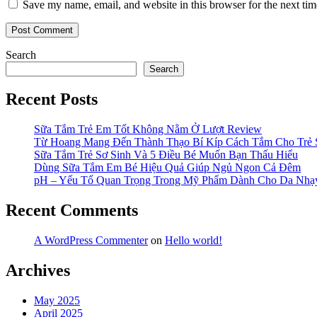
Save my name, email, and website in this browser for the next ti
Search
Search
Recent Posts
Sữa Tắm Trẻ Em Tốt Không Nằm Ở Lượt Review
Từ Hoang Mang Đến Thành Thạo Bí Kíp Cách Tắm Cho Trẻ 
Sữa Tắm Trẻ Sơ Sinh Và 5 Điều Bé Muốn Bạn Thấu Hiểu
Dùng Sữa Tắm Em Bé Hiệu Quả Giúp Ngủ Ngon Cả Đêm
pH – Yếu Tố Quan Trọng Trong Mỹ Phẩm Dành Cho Da Nh
Recent Comments
A WordPress Commenter
on
Hello world!
Archives
May 2025
April 2025