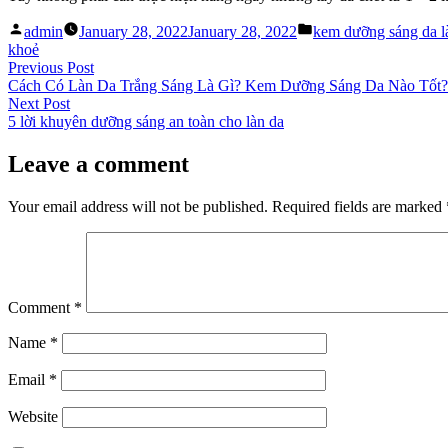
Posted
Posted
admin
January 28, 2022
January 28, 2022
kem dưỡng sáng da l
by
in
khoẻ
Post
Previous
Previous Post
post:
Cách Có Làn Da Trắng Sáng Là Gì? Kem Dưỡng Sáng Da Nào Tốt?
navigation
Next
Next Post
post:
5 lời khuyên dưỡng sáng an toàn cho làn da
Leave a comment
Your email address will not be published.
Required fields are marked
Comment
*
Name
*
Email
*
Website