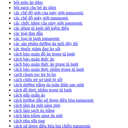
bột mặn ăn dặm
bột ngọt cho bé ăn dặm
các chế độ giặt của máy giặt panasonic
các chế độ máy giặt panasonic
các chức năng của máy giặt panasonic
các dòng tủ lạnh tiết kiệm điện
các loại đau đầu
các loại tủ lạnh panasonic
các sản phẩm dưỡng da tuổi dậy thì
các thuốc giảm đau hạ sốt
cách bảo quản đồ ăn trong tủ lạnh
cách bảo quản thức ăn
cách bảo quản thức ăn trong tủ lạnh
cách bảo quản thực phẩm trong tủ lạnh
cach cham soc tre bi ho
cách chữa trẻ sơ sinh bị sốt
cách dưỡng trắng da toàn thân sau sinh
cách để thực phẩm trong tủ lạnh
cách gấp quần áo
cách hướng dẫn sử dụng điều hòa panasonic
cách làm da mặt sáng mịn
cách làm sạch áo trắng
cách làm trắng sáng da mặt
cách pha sữa nan
cách sử dụng điều hòa hai chiều panasonic