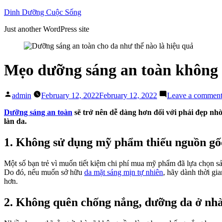
Skip
Dinh Dưỡng Cuộc Sống
to
Just another WordPress site
content
Mẹo dưỡng sáng an toàn không 
Posted
admin
February 12, 2022
February 12, 2022
Leave a commen
by
Dưỡng sáng an toàn
sẽ trở nên dễ dàng hơn đối với phái đẹp nh
làn da.
1. Không sử dụng mỹ phẩm thiếu nguồn gố
Một số bạn trẻ vì muốn tiết kiệm chi phí mua mỹ phẩm đã lựa chọn sả
Do đó, nếu muốn sở hữu
da mặt sáng mịn tự nhiên
, hãy dành thời gi
hơn.
2. Không quên chống nắng, dưỡng da ở nh