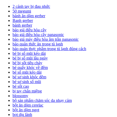
2 cánh tay bị đau nhức
50 megumi
bánh ăn dặm gerber
Banh gerber
bánh gerber
báo giá điều hòa cây
báo giá điều hòa cây panasonic
báo giá máy điều hòa âm trần panasonic
bảo quản thức ăn trong tủ lạnh
bảo quản thực phẩm trong tủ lạnh đúng cách
bé bị sổ mũi kéo dài
bé bị sổ mũi lâu ngày
bé bị sốt tiêu chảy
bé quấy khóc về đêm
bé sổ mũi kéo dài
bé sơ sinh khóc đêm
bé sơ sinh sổ mũi
bé sốt cao
bị tay chân miệng
blossomy
bộ sản phẩm chăm sóc da nhạy cảm
bột ăn dặm cerelac
bột ăn dặm ngọt
bọt dịu lành