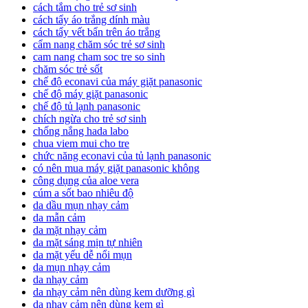
cách tắm cho trẻ sơ sinh
cách tẩy áo trắng dính màu
cách tẩy vết bẩn trên áo trắng
cẩm nang chăm sóc trẻ sơ sinh
cam nang cham soc tre so sinh
chăm sóc trẻ sốt
chế độ econavi của máy giặt panasonic
chế độ máy giặt panasonic
chế độ tủ lạnh panasonic
chích ngừa cho trẻ sơ sinh
chống nắng hada labo
chua viem mui cho tre
chức năng econavi của tủ lạnh panasonic
có nên mua máy giặt panasonic không
công dụng của aloe vera
cúm a sốt bao nhiêu độ
da dầu mụn nhạy cảm
da mẫn cảm
da mặt nhạy cảm
da mặt sáng mịn tự nhiên
da mặt yếu dễ nổi mụn
da mụn nhạy cảm
da nhạy cảm
da nhạy cảm nên dùng kem dưỡng gì
da nhạy cảm nên dùng kem gì