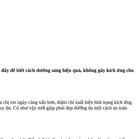
i đây để biết cách dưỡng sáng hiệu quả, không gây kích ứng cho
 chị em ngày càng xấu hơn, thậm chí xuất hiện tình trạng kích ứng.
 uy tín. Có như vậy mới giúp phái đẹp dưỡng da một cách an toàn