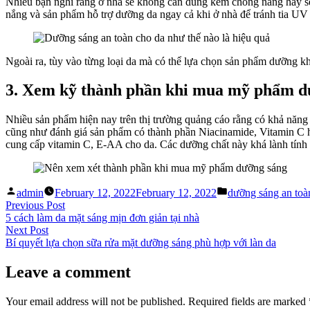
Nhiều bạn nghĩ rằng ở nhà sẽ không cần dùng kem chống nắng hay se
nắng và sản phẩm hỗ trợ dưỡng da ngay cả khi ở nhà để tránh tia UV 
Ngoài ra, tùy vào từng loại da mà có thể lựa chọn sản phẩm dưỡng khá
3. Xem kỹ thành phần khi mua mỹ phẩm d
Nhiều sản phẩm hiện nay trên thị trường quảng cáo rằng có khả năn
cũng như đánh giá sản phẩm có thành phần Niacinamide, Vitamin C ha
cung cấp vitamin C, E-AA cho da. Các dưỡng chất này khá lành tính 
Posted
Posted
admin
February 12, 2022
February 12, 2022
dưỡng sáng an toà
by
in
Post
Previous
Previous Post
post:
5 cách làm da mặt sáng mịn đơn giản tại nhà
navigation
Next
Next Post
post:
Bí quyết lựa chọn sữa rửa mặt dưỡng sáng phù hợp với làn da
Leave a comment
Your email address will not be published.
Required fields are marked