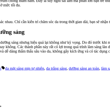
rum chống thâm nám. Đây là suy nghĩ sai lầm mà phần lớn bạn trẻ th
ở mức tối đa.
c nhau. Chỉ cần kiên trì chăm sóc da trong thời gian dài, bạn sẽ nhận
ưỡng sáng
g dưỡng sáng nhưng hiệu quả lại không như kỳ vọng. Do đó trước khi 
y không. Các thành phần này rất có lợi trong quá trình làm sáng làn 
và dễ dàng thẩm thấu sâu vào da, không gây kích ứng và có tác dụng ch
Tags:
n
da mặt sáng mịn tự nhiên
,
da trắng sáng
,
dưỡng sáng an toàn
,
làm s
*