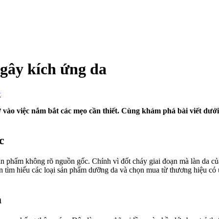
gây kích ứng da
on
t
Mẹo
dưỡng
ờ vào việc nắm bắt các mẹo cần thiết. Cùng khám phá bài viết dướ
sáng
an
toàn
c
không
gây
n phẩm không rõ nguồn gốc. Chính vì đốt cháy giai đoạn mà làn da của
kích
an tìm hiểu các loại sản phẩm dưỡng da và chọn mua từ thương hiệu có
ứng
da
à