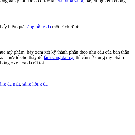
ường gặp phải. Để có được làn
da trắng sáng
, hãy dùng kem chống
 thấy hiệu quả
sáng hồng da
một cách rõ rệt.
mua mỹ phẩm, hãy xem xét kỹ thành phần theo nhu cầu của bản thân,
da. Thực tế cho thấy để
làm sáng da mặt
thì cần sử dụng mỹ phẩm
ống oxy hóa da rất tốt.
áng da mặt
,
sáng hồng da