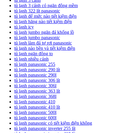
tủ lạnh 3 cánh
tủ lạnh 3 cánh có ngăn đông mềm
tủ lạnh 322 lít panasonic
tủ lạnh để mức nào tiết kiệm điện
tủ lạnh hãng nào tiết kiệm điện
tủ lạnh icy
tủ lạnh jumbo ngăn đá khổng lồ
tủ lạnh jumbo panasonic
tủ lạnh làm đá tự rơi panasonic
tủ lạnh nào bền và tiết kiệm điện
tủ lạnh ngăn đông to
tủ lạnh nhiều cánh
tủ lạnh panasonic 255
tủ lạnh panasonic 290 lít
tủ lạnh panasonic 290l
tủ lạnh panasonic 306 lít
tủ lạnh panasonic 306l
tủ lạnh panasonic 363 lít
tủ lạnh panasonic 368l
tủ lạnh panasonic 410
tủ lạnh panasonic 410 lít
tủ lạnh panasonic 500l
tủ lạnh panasonic 600l
tủ lạnh panasonic có tiết kiệm điện không
tủ lạnh panasonic inverter 255 lít