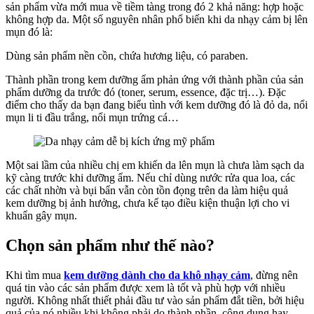
sản phẩm vừa mới mua về tiềm tàng trong đó 2 khả năng: hợp hoặc
Dùng
không hợp da. Một số nguyên nhân phổ biến khi da nhạy cảm bị lên
Kem
mụn đó là:
Dưỡng
Gì?
Dùng sản phẩm nền cồn, chứa hương liệu, có paraben.
Thành phần trong kem dưỡng ẩm phản ứng với thành phần của sản
phẩm dưỡng da trước đó (toner, serum, essence, đặc trị…). Đặc
điểm cho thấy da bạn đang biểu tình với kem dưỡng đó là đỏ da, nổi
mụn li ti đầu trắng, nổi mụn trứng cá…
Một sai lầm của nhiều chị em khiến da lên mụn là chưa làm sạch da
kỹ càng trước khi dưỡng ẩm. Nếu chỉ dùng nước rửa qua loa, các
các chất nhờn và bụi bẩn vẫn còn tồn đọng trên da làm hiệu quả
kem dưỡng bị ảnh hưởng, chưa kể tạo điều kiện thuận lợi cho vi
khuẩn gây mụn.
Chọn sản phẩm như thế nào?
Khi tìm mua
kem dưỡng dành cho da khô nhạy cảm
, đừng nên
quá tin vào các sản phẩm được xem là tốt và phù hợp với nhiều
người. Không nhất thiết phải đầu tư vào sản phẩm đắt tiền, bởi hiệu
quả của nó nhiều khi không phải do thành phần, công dụng hay