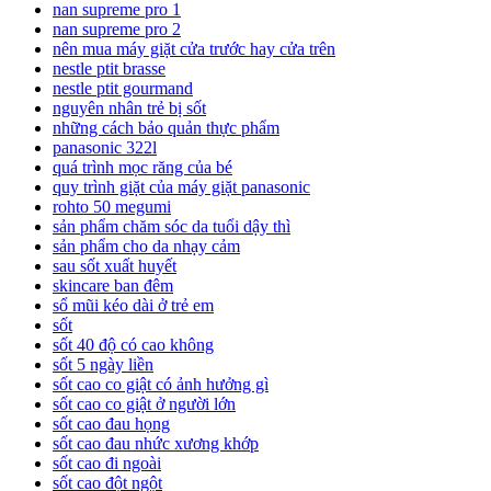
nan supreme pro 1
nan supreme pro 2
nên mua máy giặt cửa trước hay cửa trên
nestle ptit brasse
nestle ptit gourmand
nguyên nhân trẻ bị sốt
những cách bảo quản thực phẩm
panasonic 322l
quá trình mọc răng của bé
quy trình giặt của máy giặt panasonic
rohto 50 megumi
sản phẩm chăm sóc da tuổi dậy thì
sản phẩm cho da nhạy cảm
sau sốt xuất huyết
skincare ban đêm
sổ mũi kéo dài ở trẻ em
sốt
sốt 40 độ có cao không
sốt 5 ngày liền
sốt cao co giật có ảnh hưởng gì
sốt cao co giật ở người lớn
sốt cao đau họng
sốt cao đau nhức xương khớp
sốt cao đi ngoài
sốt cao đột ngột