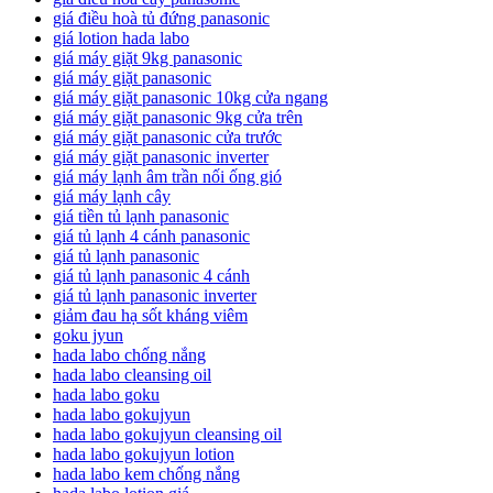
giá điều hoà tủ đứng panasonic
giá lotion hada labo
giá máy giặt 9kg panasonic
giá máy giặt panasonic
giá máy giặt panasonic 10kg cửa ngang
giá máy giặt panasonic 9kg cửa trên
giá máy giặt panasonic cửa trước
giá máy giặt panasonic inverter
giá máy lạnh âm trần nối ống gió
giá máy lạnh cây
giá tiền tủ lạnh panasonic
giá tủ lạnh 4 cánh panasonic
giá tủ lạnh panasonic
giá tủ lạnh panasonic 4 cánh
giá tủ lạnh panasonic inverter
giảm đau hạ sốt kháng viêm
goku jyun
hada labo chống nắng
hada labo cleansing oil
hada labo goku
hada labo gokujyun
hada labo gokujyun cleansing oil
hada labo gokujyun lotion
hada labo kem chống nắng