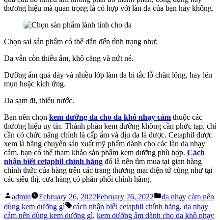
thương hiệu mà quan trọng là có hợp với làn da của bạn hay không.
Chọn sai sản phẩm có thể dẫn đến tình trạng như:
Da vẫn còn thiếu ẩm, khô căng và nứt nẻ.
Dưỡng ẩm quá dày và nhiều lớp làm da bí tắc lỗ chân lông, hay lên
mụn hoặc kích ứng.
Da sạm đi, thiếu nước.
Bạn nên chọn
kem dưỡng da cho da khô nhạy cảm
thuộc các
thương hiệu uy tín. Thành phần kem dưỡng không cần phức tạp, chỉ
cần có chức năng chính là cấp ẩm và dịu da là được. Cetaphil được
xem là hãng chuyên sản xuất mỹ phẩm dành cho các làn da nhạy
cảm, bạn có thể tham khảo sản phẩm kem dưỡng phù hợp.
Cách
nhận biết cetaphil chính hãng
đó là nên tìm mua tại gian hàng
chính thức của hãng trên các trang thương mại điện tử cũng như tại
các siêu thị, cửa hàng có phân phối chính hãng.
Posted
Posted
admin
February 26, 2022
February 26, 2022
da nhạy cảm nên
by
in
Tags:
dùng kem dưỡng gì
cách nhận biết cetaphil chính hãng
,
da nhạy
cảm nên dùng kem dưỡng gì
,
kem dưỡng ẩm dành cho da khô nhạy