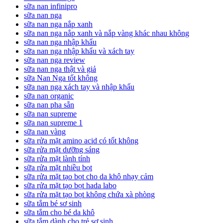
sữa nan infinipro
sữa nan nga
sữa nan nga nắp xanh
sữa nan nga nắp xanh và nắp vàng khác nhau không
sữa nan nga nhập khẩu
sữa nan nga nhập khẩu và xách tay
sữa nan nga review
sữa nan nga thật và giả
sữa Nan Nga tốt không
sữa nan nga xách tay và nhập khẩu
sữa nan organic
sữa nan pha sẵn
sữa nan supreme
sữa nan supreme 1
sữa nan vàng
sữa rửa mặt amino acid có tốt không
sữa rửa mặt dưỡng sáng
sữa rửa mặt lành tính
sữa rửa mặt nhiều bọt
sữa rửa mặt tạo bọt cho da khô nhạy cảm
sữa rửa mặt tạo bọt hada labo
sữa rửa mặt tạo bọt không chứa xà phòng
sữa tắm bé sơ sinh
sữa tắm cho bé da khô
sữa tắm dành cho trẻ sơ sinh