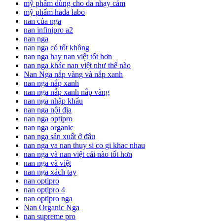
mỹ phẩm dùng cho da nhạy cảm
mỹ phẩm hada labo
nan của nga
nan infinipro a2
nan nga
nan nga có tốt không
nan nga hay nan việt tốt hơn
nan nga khác nan việt như thế nào
Nan Nga nắp vàng và nắp xanh
nan nga nắp xanh
nan nga nắp xanh nắp vàng
nan nga nhập khẩu
nan nga nội địa
nan nga optipro
nan nga organic
nan nga sản xuất ở đâu
nan nga va nan thuy si co gi khac nhau
nan nga và nan việt cái nào tốt hơn
nan nga và việt
nan nga xách tay
nan optipro
nan optipro 4
nan optipro nga
Nan Organic Nga
nan supreme pro