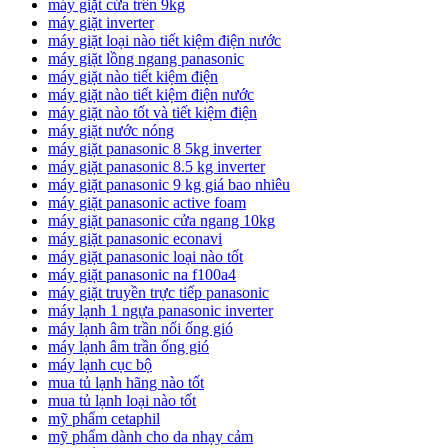
máy giặt cửa trên 9kg
máy giặt inverter
máy giặt loại nào tiết kiệm điện nước
máy giặt lồng ngang panasonic
máy giặt nào tiết kiệm điện
máy giặt nào tiết kiệm điện nước
máy giặt nào tốt và tiết kiệm điện
máy giặt nước nóng
máy giặt panasonic 8 5kg inverter
máy giặt panasonic 8.5 kg inverter
máy giặt panasonic 9 kg giá bao nhiêu
máy giặt panasonic active foam
máy giặt panasonic cửa ngang 10kg
máy giặt panasonic econavi
máy giặt panasonic loại nào tốt
máy giặt panasonic na f100a4
máy giặt truyền trực tiếp panasonic
máy lạnh 1 ngựa panasonic inverter
máy lạnh âm trần nối ống gió
máy lạnh âm trần ống gió
máy lạnh cục bộ
mua tủ lạnh hãng nào tốt
mua tủ lạnh loại nào tốt
mỹ phẩm cetaphil
mỹ phẩm dành cho da nhạy cảm