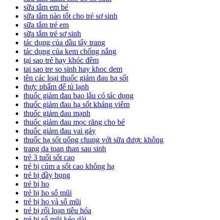
sữa tắm em bé
sữa tắm nào tốt cho trẻ sơ sinh
sữa tắm trẻ em
sữa tắm trẻ sơ sinh
tác dụng của dầu tẩy trang
tác dụng của kem chống nắng
tại sao trẻ hay khóc đêm
tai sao tre so sinh hay khoc dem
tên các loại thuốc giảm đau hạ sốt
thực phẩm để tủ lạnh
thuốc giảm đau bao lâu có tác dụng
thuốc giảm đau hạ sốt kháng viêm
thuốc giảm đau mạnh
thuốc giảm đau mọc răng cho bé
thuốc giảm đau vai gáy
thuốc hạ sốt uống chung với sữa được không
trang da toan than sau sinh
trẻ 3 tuổi sốt cao
trẻ bị cúm a sốt cao không hạ
trẻ bị đầy bụng
trẻ bị ho
trẻ bị ho sổ mũi
trẻ bị ho và sổ mũi
trẻ bị rối loạn tiêu hóa
trẻ bị sổ mũi kéo dài