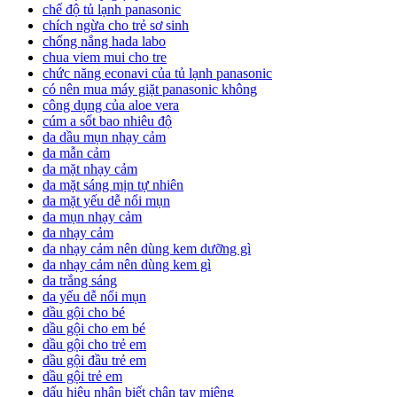
chế độ tủ lạnh panasonic
chích ngừa cho trẻ sơ sinh
chống nắng hada labo
chua viem mui cho tre
chức năng econavi của tủ lạnh panasonic
có nên mua máy giặt panasonic không
công dụng của aloe vera
cúm a sốt bao nhiêu độ
da dầu mụn nhạy cảm
da mẫn cảm
da mặt nhạy cảm
da mặt sáng mịn tự nhiên
da mặt yếu dễ nổi mụn
da mụn nhạy cảm
da nhạy cảm
da nhạy cảm nên dùng kem dưỡng gì
da nhạy cảm nên dùng kem gì
da trắng sáng
da yếu dễ nổi mụn
dầu gội cho bé
dầu gội cho em bé
dầu gội cho trẻ em
dầu gội đầu trẻ em
dầu gội trẻ em
dấu hiệu nhận biết chân tay miệng