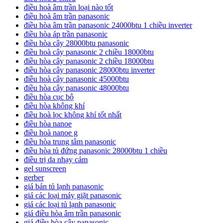
điều hoà âm trần loại nào tốt
điều hoà âm trần panasonic
điều hòa âm trần panasonic 24000btu 1 chiều inverter
điều hòa áp trần panasonic
điều hòa cây 28000btu panasonic
điều hoà cây panasonic 2 chiều 18000btu
điều hòa cây panasonic 2 chiều 18000btu
điều hòa cây panasonic 28000btu inverter
điều hoà cây panasonic 45000btu
điều hòa cây panasonic 48000btu
điều hòa cục bộ
điều hòa không khí
điều hoà lọc không khí tốt nhất
điều hòa nanoe
điều hoà nanoe g
điều hòa trung tâm panasonic
điều hòa tủ đứng panasonic 28000btu 1 chiều
điều trị da nhạy cảm
gel sunscreen
gerber
giá bán tủ lạnh panasonic
giá các loại máy giặt panasonic
giá các loại tủ lạnh panasonic
giá điều hòa âm trần panasonic
giá điều hòa cây panasonic