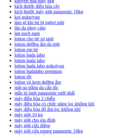
khuyến mãi máy giặt
kích thước điều hòa cây
kích thước máy giặt panasonic 10kg
koi gokujyun
làm gì khi bé bị nghẹt mũi
làn da nhạy cảm
lan nach nam
lotion cho bé sơ sinh
lotion dưỡng ẩm da mặt
lotion em bé
lotion hada labo
lotion hada labo
lotion hada labo gokujyun
lotion hadalabo premium
lotion tốt
lotion và kem dưỡng ẩm
mặt nạ trắng da cấp tốc
mẫu tủ lạnh panasonic mới nhất
máy điều hòa 2 chiều
máy điều hòa có chức năng lọc không khí
máy điều hòa độ ẩm lọc không khí
máy giặt 10 kg
máy giặt cho gia đình
máy giặt cửa đứng
máy giặt cửa ngang panasonic 10kg