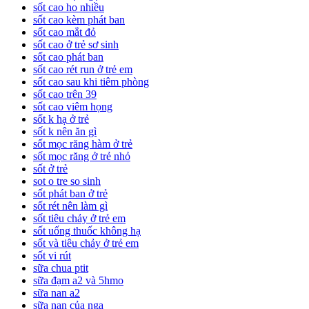
sốt cao ho nhiều
sốt cao kèm phát ban
sốt cao mắt đỏ
sốt cao ở trẻ sơ sinh
sốt cao phát ban
sốt cao rét run ở trẻ em
sốt cao sau khi tiêm phòng
sốt cao trên 39
sốt cao viêm họng
sốt k hạ ở trẻ
sốt k nên ăn gì
sốt mọc răng hàm ở trẻ
sốt mọc răng ở trẻ nhỏ
sốt ở trẻ
sot o tre so sinh
sốt phát ban ở trẻ
sốt rét nên làm gì
sốt tiêu chảy ở trẻ em
sốt uống thuốc không hạ
sốt và tiêu chảy ở trẻ em
sốt vi rút
sữa chua ptit
sữa đạm a2 và 5hmo
sữa nan a2
sữa nan của nga