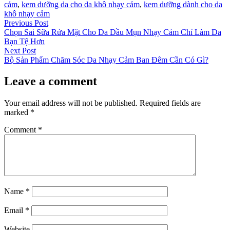
cảm
,
kem dưỡng da cho da khô nhạy cảm
,
kem dưỡng dành cho da
khô nhạy cảm
Post
Previous
Previous Post
post:
Chọn Sai Sữa Rửa Mặt Cho Da Dầu Mụn Nhạy Cảm Chỉ Làm Da
navigation
Bạn Tệ Hơn
Next
Next Post
post:
Bộ Sản Phẩm Chăm Sóc Da Nhạy Cảm Ban Đêm Cần Có Gì?
Leave a comment
Your email address will not be published.
Required fields are
marked
*
Comment
*
Name
*
Email
*
Website