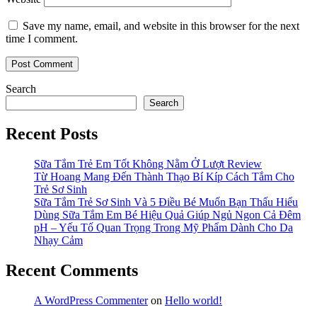
Save my name, email, and website in this browser for the next
time I comment.
Search
Search
Recent Posts
Sữa Tắm Trẻ Em Tốt Không Nằm Ở Lượt Review
Từ Hoang Mang Đến Thành Thạo Bí Kíp Cách Tắm Cho
Trẻ Sơ Sinh
Sữa Tắm Trẻ Sơ Sinh Và 5 Điều Bé Muốn Bạn Thấu Hiểu
Dùng Sữa Tắm Em Bé Hiệu Quả Giúp Ngủ Ngon Cả Đêm
pH – Yếu Tố Quan Trọng Trong Mỹ Phẩm Dành Cho Da
Nhạy Cảm
Recent Comments
A WordPress Commenter
on
Hello world!