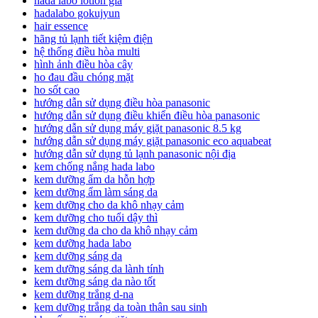
hada labo lotion giá
hadalabo gokujyun
hair essence
hãng tủ lạnh tiết kiệm điện
hệ thống điều hòa multi
hình ảnh điều hòa cây
ho đau đầu chóng mặt
ho sốt cao
hướng dẫn sử dụng điều hòa panasonic
hướng dẫn sử dụng điều khiển điều hòa panasonic
hướng dẫn sử dụng máy giặt panasonic 8.5 kg
hướng dẫn sử dụng máy giặt panasonic eco aquabeat
hướng dẫn sử dụng tủ lạnh panasonic nội địa
kem chống nắng hada labo
kem dưỡng ẩm da hỗn hợp
kem dưỡng ẩm làm sáng da
kem dưỡng cho da khô nhạy cảm
kem dưỡng cho tuổi dậy thì
kem dưỡng da cho da khô nhạy cảm
kem dưỡng hada labo
kem dưỡng sáng da
kem dưỡng sáng da lành tính
kem dưỡng sáng da nào tốt
kem dưỡng trắng d-na
kem dưỡng trắng da toàn thân sau sinh