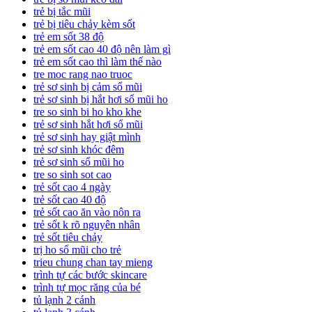
trẻ bị tắc mũi
trẻ bị tiêu chảy kèm sốt
trẻ em sốt 38 độ
trẻ em sốt cao 40 độ nên làm gì
trẻ em sốt cao thì làm thế nào
tre moc rang nao truoc
trẻ sơ sinh bị cảm sổ mũi
trẻ sơ sinh bị hắt hơi sổ mũi ho
tre so sinh bi ho kho khe
trẻ sơ sinh hắt hơi sổ mũi
trẻ sơ sinh hay giật mình
trẻ sơ sinh khóc đêm
trẻ sơ sinh sổ mũi ho
tre so sinh sot cao
trẻ sốt cao 4 ngày
trẻ sốt cao 40 độ
trẻ sốt cao ăn vào nôn ra
trẻ sốt k rõ nguyên nhân
trẻ sốt tiêu chảy
trị ho sổ mũi cho trẻ
trieu chung chan tay mieng
trình tự các bước skincare
trình tự mọc răng của bé
tủ lạnh 2 cánh