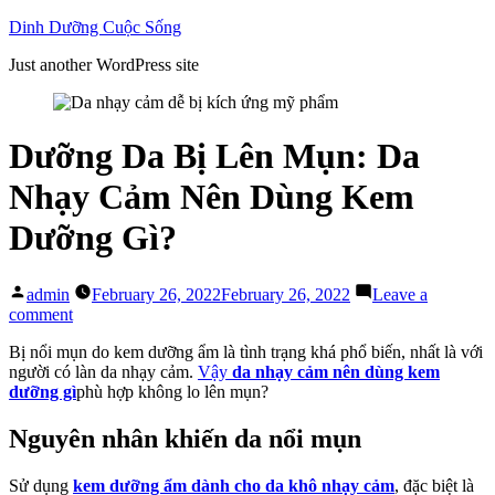
Skip
Dinh Dưỡng Cuộc Sống
to
Just another WordPress site
content
Dưỡng Da Bị Lên Mụn: Da
Nhạy Cảm Nên Dùng Kem
Dưỡng Gì?
Posted
admin
February 26, 2022
February 26, 2022
Leave a
by
on
comment
Dưỡng
Bị nổi mụn do kem dưỡng ẩm là tình trạng khá phổ biến, nhất là với
Da
người có làn da nhạy cảm.
Vậy
da nhạy cảm nên dùng kem
Bị
dưỡng gì
phù hợp không lo lên mụn?
Lên
Mụn:
Da
Nguyên nhân khiến da nổi mụn
Nhạy
Cảm
Sử dụng
kem dưỡng ẩm dành cho da khô nhạy cảm
, đặc biệt là
Nên