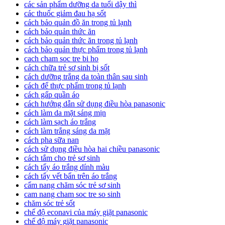
các sản phẩm dưỡng da tuổi dậy thì
các thuốc giảm đau hạ sốt
cách bảo quản đồ ăn trong tủ lạnh
cách bảo quản thức ăn
cách bảo quản thức ăn trong tủ lạnh
cách bảo quản thực phẩm trong tủ lạnh
cach cham soc tre bi ho
cách chữa trẻ sơ sinh bị sốt
cách dưỡng trắng da toàn thân sau sinh
cách để thực phẩm trong tủ lạnh
cách gấp quần áo
cách hướng dẫn sử dụng điều hòa panasonic
cách làm da mặt sáng mịn
cách làm sạch áo trắng
cách làm trắng sáng da mặt
cách pha sữa nan
cách sử dụng điều hòa hai chiều panasonic
cách tắm cho trẻ sơ sinh
cách tẩy áo trắng dính màu
cách tẩy vết bẩn trên áo trắng
cẩm nang chăm sóc trẻ sơ sinh
cam nang cham soc tre so sinh
chăm sóc trẻ sốt
chế độ econavi của máy giặt panasonic
chế độ máy giặt panasonic