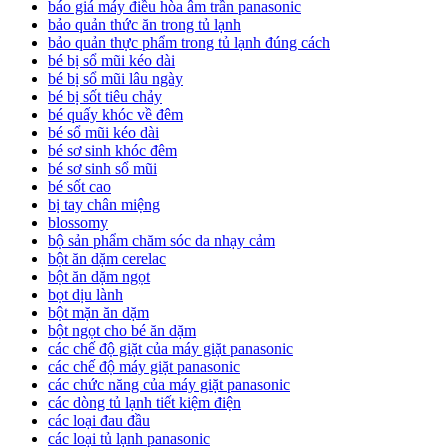
báo giá máy điều hòa âm trần panasonic
bảo quản thức ăn trong tủ lạnh
bảo quản thực phẩm trong tủ lạnh đúng cách
bé bị sổ mũi kéo dài
bé bị sổ mũi lâu ngày
bé bị sốt tiêu chảy
bé quấy khóc về đêm
bé sổ mũi kéo dài
bé sơ sinh khóc đêm
bé sơ sinh sổ mũi
bé sốt cao
bị tay chân miệng
blossomy
bộ sản phẩm chăm sóc da nhạy cảm
bột ăn dặm cerelac
bột ăn dặm ngọt
bọt dịu lành
bột mặn ăn dặm
bột ngọt cho bé ăn dặm
các chế độ giặt của máy giặt panasonic
các chế độ máy giặt panasonic
các chức năng của máy giặt panasonic
các dòng tủ lạnh tiết kiệm điện
các loại đau đầu
các loại tủ lạnh panasonic