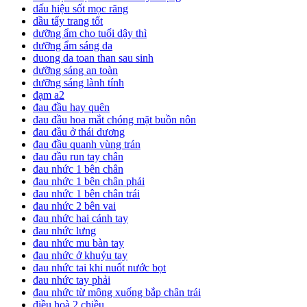
dấu hiệu sốt mọc răng
dầu tẩy trang tốt
dưỡng ẩm cho tuổi dậy thì
dưỡng ẩm sáng da
duong da toan than sau sinh
dưỡng sáng an toàn
dưỡng sáng lành tính
đạm a2
đau đầu hay quên
đau đầu hoa mắt chóng mặt buồn nôn
đau đầu ở thái dương
đau đầu quanh vùng trán
đau đầu run tay chân
đau nhức 1 bên chân
đau nhức 1 bên chân phải
đau nhức 1 bên chân trái
đau nhức 2 bên vai
đau nhức hai cánh tay
đau nhức lưng
đau nhức mu bàn tay
đau nhức ở khuỷu tay
đau nhức tai khi nuốt nước bọt
đau nhức tay phải
đau nhức từ mông xuống bắp chân trái
điều hoà 2 chiều