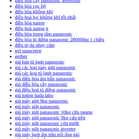
điều hòa cây panasonic 48000btu
điều hòa cục bộ
điều hòa không khí
điều hoà lọc không khí tốt nhất
điều hòa nanoe
điều hoà nanoe g
điều hòa trung tâm panasonic
điều hòa tủ đứng panasonic 28000btu 1 chiều
điều trị da nhạy cảm
gel sunscreen
gerber
giá bán tủ lạnh panasonic
giá các loại máy giặt panasonic
giá các loại tủ lạnh panasonic
giá điều hòa âm trần panasonic
giá điều hòa cây panasonic
giá điều hoà tủ đứng panasonic
giá lotion hada labo
giá máy giặt 9kg panasonic
giá máy giặt panasonic
giá máy giặt panasonic 10kg cửa ngang
giá máy giặt panasonic 9kg cửa trên
giá máy giặt panasonic cửa trước
giá máy giặt panasonic inverter
giá máy lạnh âm trần nối ống gió