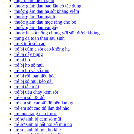
thực phẩm để tủ lạnh
thuốc giảm đau bao lâu có tác dụng
thuốc giảm đau hạ sốt kháng viêm
thuốc giảm đau mạnh
thuốc giảm đau mọc răng cho bé
thuốc giảm đau vai gáy
thuốc hạ sốt uống chung với sữa được không
trang da toan than sau sinh
trẻ 3 tuổi sốt cao
trẻ bị cúm a sốt cao không hạ
trẻ bị đầy bụng
trẻ bị ho
trẻ bị ho sổ mũi
trẻ bị ho và sổ mũi
trẻ bị rối loạn tiêu hóa
trẻ bị sổ mũi kéo dài
trẻ bị tắc mũi
trẻ bị tiêu chảy kèm sốt
trẻ em sốt 38 độ
trẻ em sốt cao 40 độ nên làm gì
trẻ em sốt cao thì làm thế nào
tre moc rang nao truoc
trẻ sơ sinh bị cảm sổ mũi
trẻ sơ sinh bị hắt hơi sổ mũi ho
tre so sinh bi ho kho khe