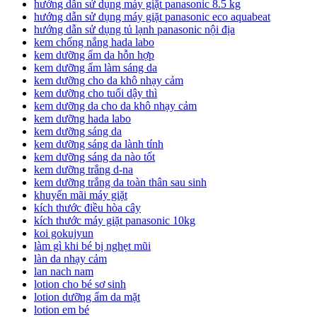
hướng dẫn sử dụng máy giặt panasonic 8.5 kg
hướng dẫn sử dụng máy giặt panasonic eco aquabeat
hướng dẫn sử dụng tủ lạnh panasonic nội địa
kem chống nắng hada labo
kem dưỡng ẩm da hỗn hợp
kem dưỡng ẩm làm sáng da
kem dưỡng cho da khô nhạy cảm
kem dưỡng cho tuổi dậy thì
kem dưỡng da cho da khô nhạy cảm
kem dưỡng hada labo
kem dưỡng sáng da
kem dưỡng sáng da lành tính
kem dưỡng sáng da nào tốt
kem dưỡng trắng d-na
kem dưỡng trắng da toàn thân sau sinh
khuyến mãi máy giặt
kích thước điều hòa cây
kích thước máy giặt panasonic 10kg
koi gokujyun
làm gì khi bé bị nghẹt mũi
làn da nhạy cảm
lan nach nam
lotion cho bé sơ sinh
lotion dưỡng ẩm da mặt
lotion em bé