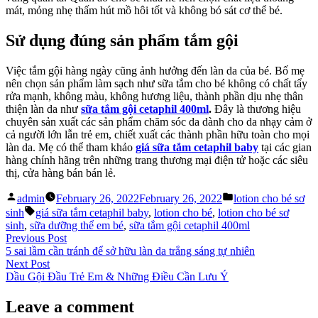
mát, mỏng nhẹ thấm hút mồ hôi tốt và không bó sát cơ thể bé.
Sử dụng đúng sản phẩm tắm gội
Việc tắm gội hàng ngày cũng ảnh hưởng đến làn da của bé. Bố mẹ
nên chọn sản phẩm làm sạch như sữa tắm cho bé không có chất tẩy
rửa mạnh, không màu, không hương liệu, thành phần dịu nhẹ thân
thiện làn da như
sữa tắm gội cetaphil 400ml
.
Đây là thương hiệu
chuyên sản xuất các sản phẩm chăm sóc da dành cho da nhạy cảm ở
cả người lớn lẫn trẻ em, chiết xuất các thành phần hữu toàn cho mọi
làn da. Mẹ có thể tham khảo
giá sữa tắm cetaphil baby
tại các gian
hàng chính hãng trên những trang thương mại điện tử hoặc các siêu
thị, cửa hàng bán bán lẻ.
Posted
Posted
admin
February 26, 2022
February 26, 2022
lotion cho bé sơ
by
in
Tags:
sinh
giá sữa tắm cetaphil baby
,
lotion cho bé
,
lotion cho bé sơ
sinh
,
sữa dưỡng thể em bé
,
sữa tắm gội cetaphil 400ml
Post
Previous
Previous Post
post:
5 sai lầm cần tránh để sở hữu làn da trắng sáng tự nhiên
navigation
Next
Next Post
post:
Dầu Gội Đầu Trẻ Em & Những Điều Cần Lưu Ý
Leave a comment