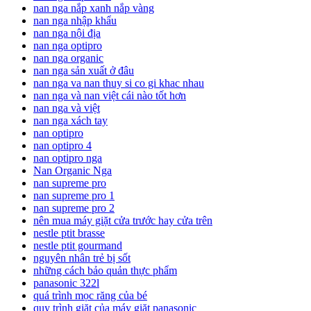
nan nga nắp xanh nắp vàng
nan nga nhập khẩu
nan nga nội địa
nan nga optipro
nan nga organic
nan nga sản xuất ở đâu
nan nga va nan thuy si co gi khac nhau
nan nga và nan việt cái nào tốt hơn
nan nga và việt
nan nga xách tay
nan optipro
nan optipro 4
nan optipro nga
Nan Organic Nga
nan supreme pro
nan supreme pro 1
nan supreme pro 2
nên mua máy giặt cửa trước hay cửa trên
nestle ptit brasse
nestle ptit gourmand
nguyên nhân trẻ bị sốt
những cách bảo quản thực phẩm
panasonic 322l
quá trình mọc răng của bé
quy trình giặt của máy giặt panasonic