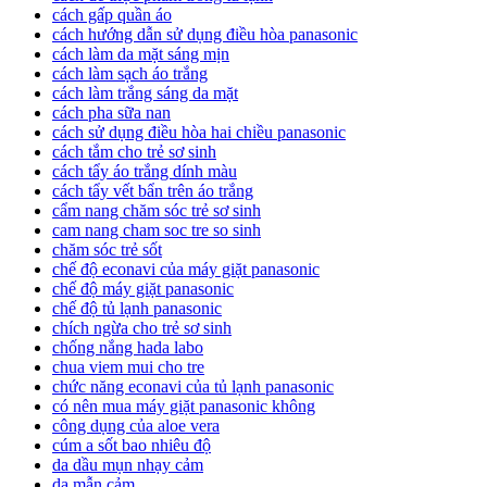
cách gấp quần áo
cách hướng dẫn sử dụng điều hòa panasonic
cách làm da mặt sáng mịn
cách làm sạch áo trắng
cách làm trắng sáng da mặt
cách pha sữa nan
cách sử dụng điều hòa hai chiều panasonic
cách tắm cho trẻ sơ sinh
cách tẩy áo trắng dính màu
cách tẩy vết bẩn trên áo trắng
cẩm nang chăm sóc trẻ sơ sinh
cam nang cham soc tre so sinh
chăm sóc trẻ sốt
chế độ econavi của máy giặt panasonic
chế độ máy giặt panasonic
chế độ tủ lạnh panasonic
chích ngừa cho trẻ sơ sinh
chống nắng hada labo
chua viem mui cho tre
chức năng econavi của tủ lạnh panasonic
có nên mua máy giặt panasonic không
công dụng của aloe vera
cúm a sốt bao nhiêu độ
da dầu mụn nhạy cảm
da mẫn cảm