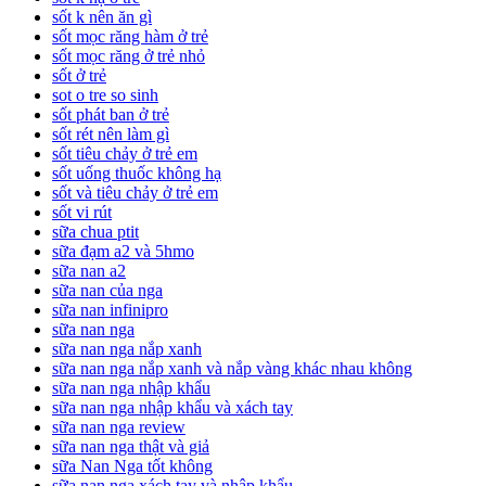
sốt k nên ăn gì
sốt mọc răng hàm ở trẻ
sốt mọc răng ở trẻ nhỏ
sốt ở trẻ
sot o tre so sinh
sốt phát ban ở trẻ
sốt rét nên làm gì
sốt tiêu chảy ở trẻ em
sốt uống thuốc không hạ
sốt và tiêu chảy ở trẻ em
sốt vi rút
sữa chua ptit
sữa đạm a2 và 5hmo
sữa nan a2
sữa nan của nga
sữa nan infinipro
sữa nan nga
sữa nan nga nắp xanh
sữa nan nga nắp xanh và nắp vàng khác nhau không
sữa nan nga nhập khẩu
sữa nan nga nhập khẩu và xách tay
sữa nan nga review
sữa nan nga thật và giả
sữa Nan Nga tốt không
sữa nan nga xách tay và nhập khẩu