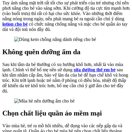
Tuy ánh nắng mặt trời rất tốt cho sự phát triển của trẻ nhưng chỉ nên
Sóc
phơi nắng cho bé vào sáng sớm. Khi cường độ tia cực tím mạnh hơn
Da
(vào buổi trưa) thì rất có hại cho sức khỏe. Vào những thời điểm
Đúng
nắng nóng trong ngày, nếu phải mang bé ra ngoài cần chú ý dùng
Cách
lotion
cho bé
có chức năng chống nắng và mặc cho bé quần áo tay
dài và đội mũ nón đầy đủ.
Không quên dưỡng ẩm da
Sau khi tắm da bé thường có xu hướng khô hơn, nhất là vào mùa
lạnh. Chính vì thế bố mẹ nên sử dụng
sữa dưỡng thể em bé
sau
khi tắm nhằm cấp ẩm, bảo vệ làn da của bé để hạn chế khô và bong
tróc. Khi trời lạnh hoặc trẻ nằm ở phòng có điều hòa, nhiệt độ thấp
dễ khiến da trẻ khô tróc hơn, bố mẹ cần chú ý giữ ấm cho trẻ đầy
đủ.
Chọn chất liệu quần áo mềm mại
Vào mùa hè, trẻ ra mồ hôi nhiều, dễ đọng vào các nếp gấp da và
vùng quấn tã. Quần áo cho bé mùa hè nên chọn chất liệu thoáng