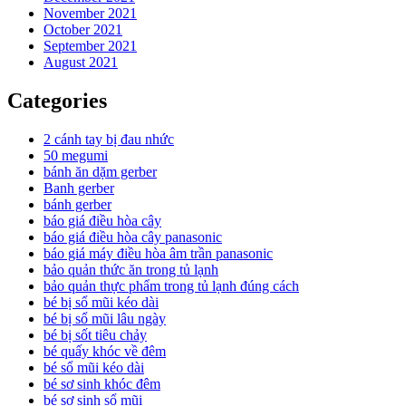
November 2021
October 2021
September 2021
August 2021
Categories
2 cánh tay bị đau nhức
50 megumi
bánh ăn dặm gerber
Banh gerber
bánh gerber
báo giá điều hòa cây
báo giá điều hòa cây panasonic
báo giá máy điều hòa âm trần panasonic
bảo quản thức ăn trong tủ lạnh
bảo quản thực phẩm trong tủ lạnh đúng cách
bé bị sổ mũi kéo dài
bé bị sổ mũi lâu ngày
bé bị sốt tiêu chảy
bé quấy khóc về đêm
bé sổ mũi kéo dài
bé sơ sinh khóc đêm
bé sơ sinh sổ mũi