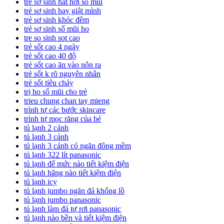
trẻ sơ sinh hắt hơi sổ mũi
trẻ sơ sinh hay giật mình
trẻ sơ sinh khóc đêm
trẻ sơ sinh sổ mũi ho
tre so sinh sot cao
trẻ sốt cao 4 ngày
trẻ sốt cao 40 độ
trẻ sốt cao ăn vào nôn ra
trẻ sốt k rõ nguyên nhân
trẻ sốt tiêu chảy
trị ho sổ mũi cho trẻ
trieu chung chan tay mieng
trình tự các bước skincare
trình tự mọc răng của bé
tủ lạnh 2 cánh
tủ lạnh 3 cánh
tủ lạnh 3 cánh có ngăn đông mềm
tủ lạnh 322 lít panasonic
tủ lạnh để mức nào tiết kiệm điện
tủ lạnh hãng nào tiết kiệm điện
tủ lạnh icy
tủ lạnh jumbo ngăn đá khổng lồ
tủ lạnh jumbo panasonic
tủ lạnh làm đá tự rơi panasonic
tủ lạnh nào bền và tiết kiệm điện