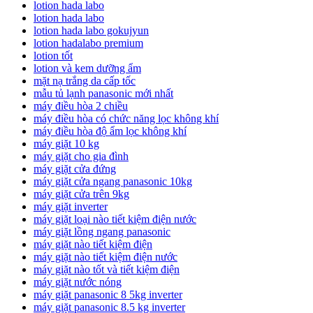
lotion hada labo
lotion hada labo
lotion hada labo gokujyun
lotion hadalabo premium
lotion tốt
lotion và kem dưỡng ẩm
mặt nạ trắng da cấp tốc
mẫu tủ lạnh panasonic mới nhất
máy điều hòa 2 chiều
máy điều hòa có chức năng lọc không khí
máy điều hòa độ ẩm lọc không khí
máy giặt 10 kg
máy giặt cho gia đình
máy giặt cửa đứng
máy giặt cửa ngang panasonic 10kg
máy giặt cửa trên 9kg
máy giặt inverter
máy giặt loại nào tiết kiệm điện nước
máy giặt lồng ngang panasonic
máy giặt nào tiết kiệm điện
máy giặt nào tiết kiệm điện nước
máy giặt nào tốt và tiết kiệm điện
máy giặt nước nóng
máy giặt panasonic 8 5kg inverter
máy giặt panasonic 8.5 kg inverter