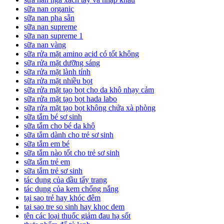
sữa nan organic
sữa nan pha sẵn
sữa nan supreme
sữa nan supreme 1
sữa nan vàng
sữa rửa mặt amino acid có tốt không
sữa rửa mặt dưỡng sáng
sữa rửa mặt lành tính
sữa rửa mặt nhiều bọt
sữa rửa mặt tạo bọt cho da khô nhạy cảm
sữa rửa mặt tạo bọt hada labo
sữa rửa mặt tạo bọt không chứa xà phòng
sữa tắm bé sơ sinh
sữa tắm cho bé da khô
sữa tắm dành cho trẻ sơ sinh
sữa tắm em bé
sữa tắm nào tốt cho trẻ sơ sinh
sữa tắm trẻ em
sữa tắm trẻ sơ sinh
tác dụng của dầu tẩy trang
tác dụng của kem chống nắng
tại sao trẻ hay khóc đêm
tai sao tre so sinh hay khoc dem
tên các loại thuốc giảm đau hạ sốt