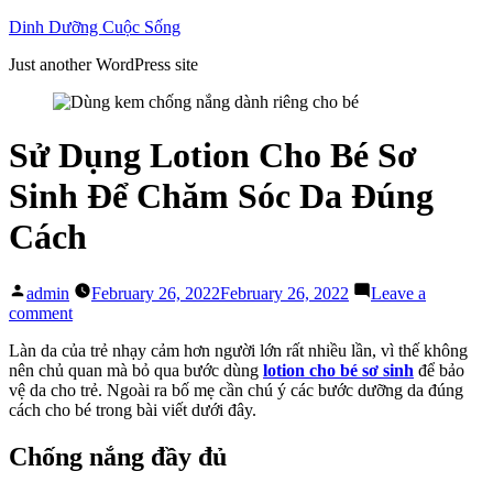
Skip
Dinh Dưỡng Cuộc Sống
to
Just another WordPress site
content
Sử Dụng Lotion Cho Bé Sơ
Sinh Để Chăm Sóc Da Đúng
Cách
Posted
admin
February 26, 2022
February 26, 2022
Leave a
by
on
comment
Sử
Làn da của trẻ nhạy cảm hơn người lớn rất nhiều lần, vì thế không
Dụng
nên chủ quan mà bỏ qua bước dùng
lotion cho bé sơ sinh
để bảo
Lotion
vệ da cho trẻ. Ngoài ra bố mẹ cần chú ý các bước dưỡng da đúng
Cho
cách cho bé trong bài viết dưới đây.
Bé
Sơ
Sinh
Chống nắng đầy đủ
Để
Chăm