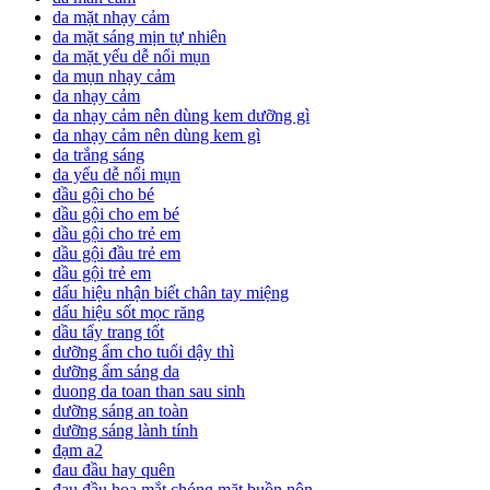
da mặt nhạy cảm
da mặt sáng mịn tự nhiên
da mặt yếu dễ nổi mụn
da mụn nhạy cảm
da nhạy cảm
da nhạy cảm nên dùng kem dưỡng gì
da nhạy cảm nên dùng kem gì
da trắng sáng
da yếu dễ nổi mụn
dầu gội cho bé
dầu gội cho em bé
dầu gội cho trẻ em
dầu gội đầu trẻ em
dầu gội trẻ em
dấu hiệu nhận biết chân tay miệng
dấu hiệu sốt mọc răng
dầu tẩy trang tốt
dưỡng ẩm cho tuổi dậy thì
dưỡng ẩm sáng da
duong da toan than sau sinh
dưỡng sáng an toàn
dưỡng sáng lành tính
đạm a2
đau đầu hay quên
đau đầu hoa mắt chóng mặt buồn nôn