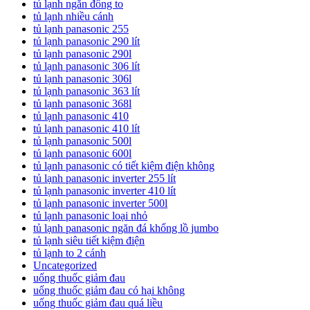
tủ lạnh ngăn đông to
tủ lạnh nhiều cánh
tủ lạnh panasonic 255
tủ lạnh panasonic 290 lít
tủ lạnh panasonic 290l
tủ lạnh panasonic 306 lít
tủ lạnh panasonic 306l
tủ lạnh panasonic 363 lít
tủ lạnh panasonic 368l
tủ lạnh panasonic 410
tủ lạnh panasonic 410 lít
tủ lạnh panasonic 500l
tủ lạnh panasonic 600l
tủ lạnh panasonic có tiết kiệm điện không
tủ lạnh panasonic inverter 255 lít
tủ lạnh panasonic inverter 410 lít
tủ lạnh panasonic inverter 500l
tủ lạnh panasonic loại nhỏ
tủ lạnh panasonic ngăn đá khổng lồ jumbo
tủ lạnh siêu tiết kiệm điện
tủ lạnh to 2 cánh
Uncategorized
uống thuốc giảm đau
uống thuốc giảm đau có hại không
uống thuốc giảm đau quá liều