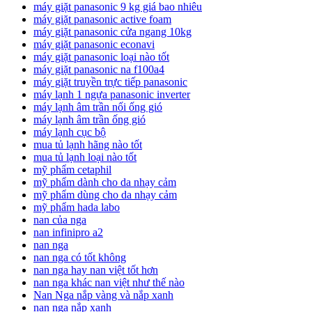
máy giặt panasonic 9 kg giá bao nhiêu
máy giặt panasonic active foam
máy giặt panasonic cửa ngang 10kg
máy giặt panasonic econavi
máy giặt panasonic loại nào tốt
máy giặt panasonic na f100a4
máy giặt truyền trực tiếp panasonic
máy lạnh 1 ngựa panasonic inverter
máy lạnh âm trần nối ống gió
máy lạnh âm trần ống gió
máy lạnh cục bộ
mua tủ lạnh hãng nào tốt
mua tủ lạnh loại nào tốt
mỹ phẩm cetaphil
mỹ phẩm dành cho da nhạy cảm
mỹ phẩm dùng cho da nhạy cảm
mỹ phẩm hada labo
nan của nga
nan infinipro a2
nan nga
nan nga có tốt không
nan nga hay nan việt tốt hơn
nan nga khác nan việt như thế nào
Nan Nga nắp vàng và nắp xanh
nan nga nắp xanh