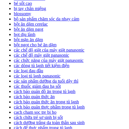
bé sốt cao
bị tay chân miệng
blossomy
bộ sản phẩm chăm sóc da nhạy cảm
bột ăn dặm cerelac
bột ăn dặm ngọt
bọt dịu lành
bột mặn ăn dặm
bột ngọt cho bé ăn dặm
các chế độ giặt của máy giặt panasonic
các chế độ máy giặt panasonic
các chức năng của máy giặt panasonic
các dòng tủ lạnh tiết kiệm điện
các loại đau đầu
các loại tủ lạnh panasonic
các sản phẩm dưỡng da tuổi dậy thì
các thuốc giảm đau hạ sốt
cách bảo quản đồ ăn trong tủ lạnh
cách bảo quản thức ăn
cách bảo quản thức ăn trong tủ lạnh
cách bảo quản thực phẩm trong tủ lạnh
cach cham soc tre bi ho
cách chữa trẻ sơ sinh bị sốt
cách dưỡng trắng da toàn thân sau sinh
cách để thực phẩm trong tủ lạnh