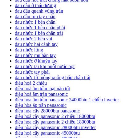
đau đầu ở thái dương
đau đầu quanh vùng trán
đau đầu run tay chân
đau nhức 1 bên chân
đau nhức 1 bên chân phải
đau nhức 1 bên chân trái
đau nhức 2 bên vai
đau nhức hai cánh tay
đau nhức lưng
đau nhức mu bàn tay
đau nhức ở khuỷu tay
đau nhức tai khi nuốt nước bọt
đau nhức tay phải
đau nhức từ mông xuống bắp chân trái
điều hoà 2 chiều
điều hoà âm trần loại nào tốt
điều hoà âm trần panasonic
điều hòa âm trần panasonic 24000btu 1 chiều inverter
điều hòa áp trần panasonic
điều hòa cây 28000btu panasonic
điều hoà cây panasonic 2 chiều 18000btu
điều hòa cây panasonic 2 chiều 18000btu
điều hòa cây panasonic 28000btu inverter
điều hoà cây panasonic 45000btu