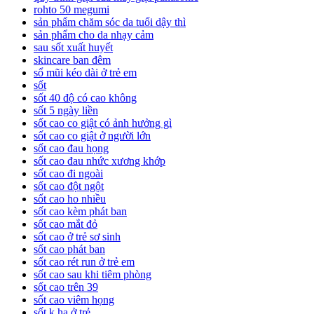
rohto 50 megumi
sản phẩm chăm sóc da tuổi dậy thì
sản phẩm cho da nhạy cảm
sau sốt xuất huyết
skincare ban đêm
sổ mũi kéo dài ở trẻ em
sốt
sốt 40 độ có cao không
sốt 5 ngày liền
sốt cao co giật có ảnh hưởng gì
sốt cao co giật ở người lớn
sốt cao đau họng
sốt cao đau nhức xương khớp
sốt cao đi ngoài
sốt cao đột ngột
sốt cao ho nhiều
sốt cao kèm phát ban
sốt cao mắt đỏ
sốt cao ở trẻ sơ sinh
sốt cao phát ban
sốt cao rét run ở trẻ em
sốt cao sau khi tiêm phòng
sốt cao trên 39
sốt cao viêm họng
sốt k hạ ở trẻ