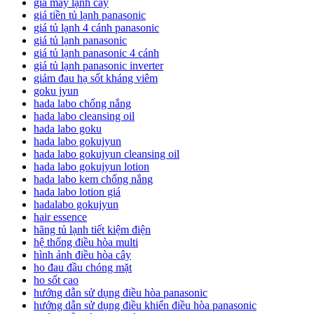
giá máy lạnh cây
giá tiền tủ lạnh panasonic
giá tủ lạnh 4 cánh panasonic
giá tủ lạnh panasonic
giá tủ lạnh panasonic 4 cánh
giá tủ lạnh panasonic inverter
giảm đau hạ sốt kháng viêm
goku jyun
hada labo chống nắng
hada labo cleansing oil
hada labo goku
hada labo gokujyun
hada labo gokujyun cleansing oil
hada labo gokujyun lotion
hada labo kem chống nắng
hada labo lotion giá
hadalabo gokujyun
hair essence
hãng tủ lạnh tiết kiệm điện
hệ thống điều hòa multi
hình ảnh điều hòa cây
ho đau đầu chóng mặt
ho sốt cao
hướng dẫn sử dụng điều hòa panasonic
hướng dẫn sử dụng điều khiển điều hòa panasonic