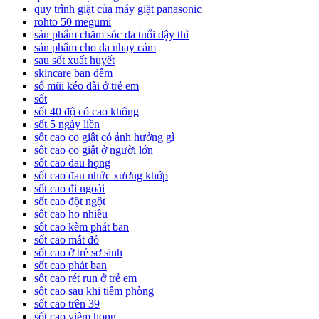
quy trình giặt của máy giặt panasonic
rohto 50 megumi
sản phẩm chăm sóc da tuổi dậy thì
sản phẩm cho da nhạy cảm
sau sốt xuất huyết
skincare ban đêm
sổ mũi kéo dài ở trẻ em
sốt
sốt 40 độ có cao không
sốt 5 ngày liền
sốt cao co giật có ảnh hưởng gì
sốt cao co giật ở người lớn
sốt cao đau họng
sốt cao đau nhức xương khớp
sốt cao đi ngoài
sốt cao đột ngột
sốt cao ho nhiều
sốt cao kèm phát ban
sốt cao mắt đỏ
sốt cao ở trẻ sơ sinh
sốt cao phát ban
sốt cao rét run ở trẻ em
sốt cao sau khi tiêm phòng
sốt cao trên 39
sốt cao viêm họng