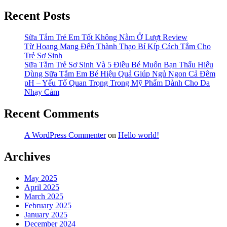
Recent Posts
Sữa Tắm Trẻ Em Tốt Không Nằm Ở Lượt Review
Từ Hoang Mang Đến Thành Thạo Bí Kíp Cách Tắm Cho
Trẻ Sơ Sinh
Sữa Tắm Trẻ Sơ Sinh Và 5 Điều Bé Muốn Bạn Thấu Hiểu
Dùng Sữa Tắm Em Bé Hiệu Quả Giúp Ngủ Ngon Cả Đêm
pH – Yếu Tố Quan Trọng Trong Mỹ Phẩm Dành Cho Da
Nhạy Cảm
Recent Comments
A WordPress Commenter
on
Hello world!
Archives
May 2025
April 2025
March 2025
February 2025
January 2025
December 2024