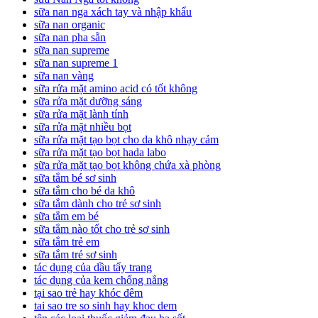
sữa nan nga xách tay và nhập khẩu
sữa nan organic
sữa nan pha sẵn
sữa nan supreme
sữa nan supreme 1
sữa nan vàng
sữa rửa mặt amino acid có tốt không
sữa rửa mặt dưỡng sáng
sữa rửa mặt lành tính
sữa rửa mặt nhiều bọt
sữa rửa mặt tạo bọt cho da khô nhạy cảm
sữa rửa mặt tạo bọt hada labo
sữa rửa mặt tạo bọt không chứa xà phòng
sữa tắm bé sơ sinh
sữa tắm cho bé da khô
sữa tắm dành cho trẻ sơ sinh
sữa tắm em bé
sữa tắm nào tốt cho trẻ sơ sinh
sữa tắm trẻ em
sữa tắm trẻ sơ sinh
tác dụng của dầu tẩy trang
tác dụng của kem chống nắng
tại sao trẻ hay khóc đêm
tai sao tre so sinh hay khoc dem