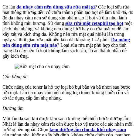
Có làn
da nhạy cảm nên dùng sữa rửa mặt gì
? Các loại sữa rửa
mặt thông thường đều có chứa thành phần tạo bọt dễ làm khô da, do
đó da nhạy cảm nên sử dụng sản phẩm tạo ít bọt và dịu nhẹ, lành
tính không mùi hương. Sử dụng
sữa rửa mặt cetaphil tạo bọt
một
cách nhẹ nhàng, và không nên dùng lưới hay cọ rửa mặt vì dễ làm
xây xát và kích ứng da. Không nên rửa mặt quá nhiều lần trong
ngày và thời gian rửa mặt nên kéo dài khoảng 1 -2 phút.
Da mỏng
nên dùng sữa rửa mặt nào
? Loại sữa rửa mặt phù hợp cho tình
trạng da này nên là loại không làm sạch sâu, ít các thành phần dễ
gây kích ứng.
Cân bằng da
Chức năng của toner là hỗ trợ loại bỏ bụi bẩn và bã nhờn sau bước
rửa mặt. Làn da nhạy cảm nên dùng loại toner không chứa cồn và
có tác dụng cấp ẩm nhẹ nhàng.
Dưỡng ẩm
Một làn da sau khi được làm sạch không thể thiếu bước dưỡng ẩm.
Nhất là làn da nhạy cảm rất cần được bảo vệ trước các tác nhân môi
trường bên ngoài. Chọn
kem dưỡng ẩm cho da khô nhạy cảm
cần mỏng nhẹ, không gây bết dính, không chứa chứa cồn, paraben,