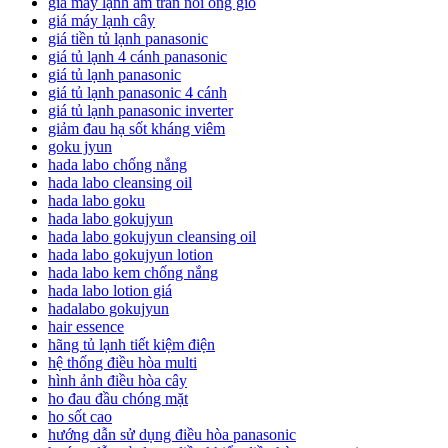
giá máy lạnh âm trần nối ống gió
giá máy lạnh cây
giá tiền tủ lạnh panasonic
giá tủ lạnh 4 cánh panasonic
giá tủ lạnh panasonic
giá tủ lạnh panasonic 4 cánh
giá tủ lạnh panasonic inverter
giảm đau hạ sốt kháng viêm
goku jyun
hada labo chống nắng
hada labo cleansing oil
hada labo goku
hada labo gokujyun
hada labo gokujyun cleansing oil
hada labo gokujyun lotion
hada labo kem chống nắng
hada labo lotion giá
hadalabo gokujyun
hair essence
hãng tủ lạnh tiết kiệm điện
hệ thống điều hòa multi
hình ảnh điều hòa cây
ho đau đầu chóng mặt
ho sốt cao
hướng dẫn sử dụng điều hòa panasonic