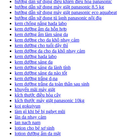
hướng dẫn sử dụng điều khiển điều hòa panasonic
hướng dẫn sử dụng máy giặt panasonic 8.5 kg
hướng dẫn sử dụng máy giặt panasonic eco aquabeat
hướng dẫn sử dụng tủ lạnh panasonic nội địa
kem chống nắng hada labo
kem dưỡng ẩm da hỗn hợp
kem dưỡng ẩm làm sáng da
kem dưỡng cho da khô nhạy cảm
kem dưỡng cho tuổi dậy thì
kem dưỡng da cho da khô nhạy cảm
kem dưỡng hada labo
kem dưỡng sáng da
kem dưỡng sáng da lành tính
kem dưỡng sáng da nào tốt
kem dưỡng trắng d-na
kem dưỡng trắng da toàn thân sau sinh
khuyến mãi máy giặt
kích thước điều hòa cây
kích thước máy giặt panasonic 10kg
koi gokujyun
làm gì khi bé bị nghẹt mũi
làn da nhạy cảm
lan nach nam
lotion cho bé sơ sinh
lotion dưỡng ẩm da mặt