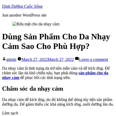
Skip
Dinh Dưỡng Cuộc Sống
to
Just another WordPress site
content
Dùng Sản Phẩm Cho Da Nhạy
Cảm Sao Cho Phù Hợp?
Posted
on
admin
March 27, 2022
March 27, 2022
Leave a comment
by
Dùn
Sản
Da nhạy cảm là tình trạng da trở nên mẫn cảm và dễ kích ứng. Để
Phẩ
chăm sóc làn da khó chiều này, bạn phải dùng
sản phẩm cho da
Cho
nhạy cảm
để phục hồi các tình trạng trên.
Da
Nhạ
Chăm sóc da nhạy cảm
Cảm
Sao
Da nhạy cảm dễ kích ứng, do đó không thể dùng tùy tiện sản phẩm
Cho
dưỡng da. Để giảm thiểu các khả năng kích ứng, nuôi dưỡng làn da.
Phù
Hợp
Làm sạch