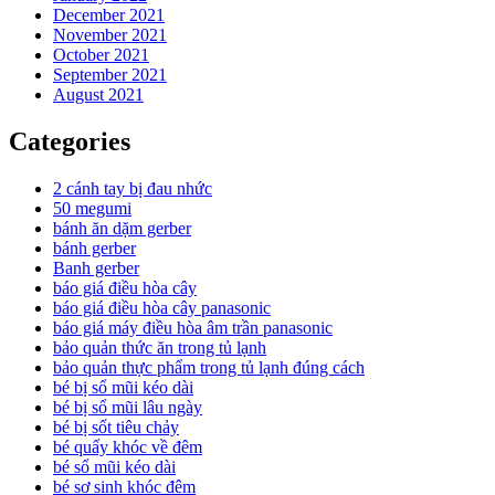
December 2021
November 2021
October 2021
September 2021
August 2021
Categories
2 cánh tay bị đau nhức
50 megumi
bánh ăn dặm gerber
bánh gerber
Banh gerber
báo giá điều hòa cây
báo giá điều hòa cây panasonic
báo giá máy điều hòa âm trần panasonic
bảo quản thức ăn trong tủ lạnh
bảo quản thực phẩm trong tủ lạnh đúng cách
bé bị sổ mũi kéo dài
bé bị sổ mũi lâu ngày
bé bị sốt tiêu chảy
bé quấy khóc về đêm
bé sổ mũi kéo dài
bé sơ sinh khóc đêm