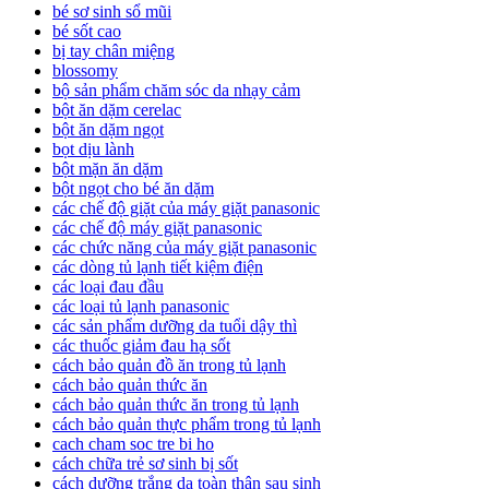
bé sơ sinh sổ mũi
bé sốt cao
bị tay chân miệng
blossomy
bộ sản phẩm chăm sóc da nhạy cảm
bột ăn dặm cerelac
bột ăn dặm ngọt
bọt dịu lành
bột mặn ăn dặm
bột ngọt cho bé ăn dặm
các chế độ giặt của máy giặt panasonic
các chế độ máy giặt panasonic
các chức năng của máy giặt panasonic
các dòng tủ lạnh tiết kiệm điện
các loại đau đầu
các loại tủ lạnh panasonic
các sản phẩm dưỡng da tuổi dậy thì
các thuốc giảm đau hạ sốt
cách bảo quản đồ ăn trong tủ lạnh
cách bảo quản thức ăn
cách bảo quản thức ăn trong tủ lạnh
cách bảo quản thực phẩm trong tủ lạnh
cach cham soc tre bi ho
cách chữa trẻ sơ sinh bị sốt
cách dưỡng trắng da toàn thân sau sinh