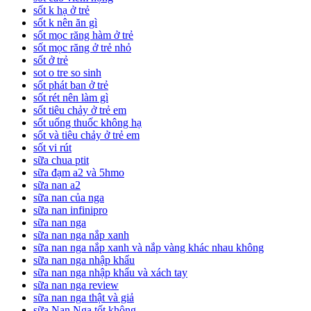
sốt k hạ ở trẻ
sốt k nên ăn gì
sốt mọc răng hàm ở trẻ
sốt mọc răng ở trẻ nhỏ
sốt ở trẻ
sot o tre so sinh
sốt phát ban ở trẻ
sốt rét nên làm gì
sốt tiêu chảy ở trẻ em
sốt uống thuốc không hạ
sốt và tiêu chảy ở trẻ em
sốt vi rút
sữa chua ptit
sữa đạm a2 và 5hmo
sữa nan a2
sữa nan của nga
sữa nan infinipro
sữa nan nga
sữa nan nga nắp xanh
sữa nan nga nắp xanh và nắp vàng khác nhau không
sữa nan nga nhập khẩu
sữa nan nga nhập khẩu và xách tay
sữa nan nga review
sữa nan nga thật và giả
sữa Nan Nga tốt không