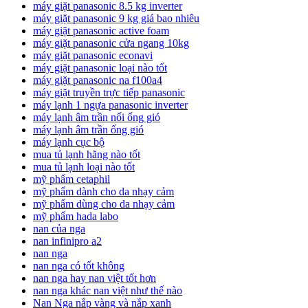
máy giặt panasonic 8.5 kg inverter
máy giặt panasonic 9 kg giá bao nhiêu
máy giặt panasonic active foam
máy giặt panasonic cửa ngang 10kg
máy giặt panasonic econavi
máy giặt panasonic loại nào tốt
máy giặt panasonic na f100a4
máy giặt truyền trực tiếp panasonic
máy lạnh 1 ngựa panasonic inverter
máy lạnh âm trần nối ống gió
máy lạnh âm trần ống gió
máy lạnh cục bộ
mua tủ lạnh hãng nào tốt
mua tủ lạnh loại nào tốt
mỹ phẩm cetaphil
mỹ phẩm dành cho da nhạy cảm
mỹ phẩm dùng cho da nhạy cảm
mỹ phẩm hada labo
nan của nga
nan infinipro a2
nan nga
nan nga có tốt không
nan nga hay nan việt tốt hơn
nan nga khác nan việt như thế nào
Nan Nga nắp vàng và nắp xanh