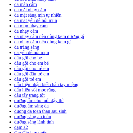
da mẫn cảm
da mặt nhạy cảm
da mặt sáng mịn tự nhiên
da mặt yếu dễ nổi mụn
da mụn nhạy cảm
da nhạy cảm
da nhạy cảm nên dùng kem dưỡng gì
da nhạy cảm nên dùng kem gì
da trắng sáng
da yếu dễ nổi mụn
dầu gội cho bé
dầu gội cho em bé
dầu gội cho trẻ em
dầu gội đầu trẻ em
dầu gội trẻ em
dấu hiệu nhận biết chân tay miệng
dấu hiệu sốt mọc răng
dầu tẩy trang tốt
dưỡng ẩm cho tuổi dậy thì
dưỡng ẩm sáng da
duong da toan than sau sinh
dưỡng sáng an toàn
dưỡng sáng lành tính
đạm a2
đau đầu hay quên