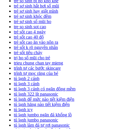
tre so sinh bi ho kho khe
trẻ sơ sinh hắt hơi sổ mũi
trẻ sơ sinh hay giật mình
trẻ sơ sinh khóc đêm
trẻ sơ sinh sổ mũi ho
tre so sinh sot cao
trẻ sốt cao 4 ngày
trẻ sốt cao 40 độ
trẻ sốt cao ăn vào nôn ra
trẻ sốt k rõ nguyên nhân
trẻ sốt tiêu chảy
trị ho sổ mũi cho trẻ
trieu chung chan tay mieng
trình tự các bước skincare
trình tự mọc răng của bé
tủ lạnh 2 cánh
tủ lạnh 3 cánh
tủ lạnh 3 cánh có ngăn đông mềm
tủ lạnh 322 lít panasonic
tủ lạnh để mức nào tiết kiệm điện
tủ lạnh hãng nào tiết kiệm điện
tủ lạnh icy
tủ lạnh jumbo ngăn đá khổng lồ
tủ lạnh jumbo panasonic
tủ lạnh làm đá tự rơi panasonic