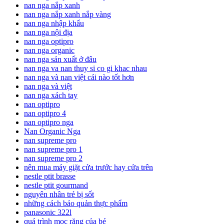
nan nga nắp xanh
nan nga nắp xanh nắp vàng
nan nga nhập khẩu
nan nga nội địa
nan nga optipro
nan nga organic
nan nga sản xuất ở đâu
nan nga va nan thuy si co gi khac nhau
nan nga và nan việt cái nào tốt hơn
nan nga và việt
nan nga xách tay
nan optipro
nan optipro 4
nan optipro nga
Nan Organic Nga
nan supreme pro
nan supreme pro 1
nan supreme pro 2
nên mua máy giặt cửa trước hay cửa trên
nestle ptit brasse
nestle ptit gourmand
nguyên nhân trẻ bị sốt
những cách bảo quản thực phẩm
panasonic 322l
quá trình mọc răng của bé