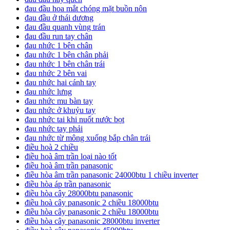
đau đầu hoa mắt chóng mặt buồn nôn
đau đầu ở thái dương
đau đầu quanh vùng trán
đau đầu run tay chân
đau nhức 1 bên chân
đau nhức 1 bên chân phải
đau nhức 1 bên chân trái
đau nhức 2 bên vai
đau nhức hai cánh tay
đau nhức lưng
đau nhức mu bàn tay
đau nhức ở khuỷu tay
đau nhức tai khi nuốt nước bọt
đau nhức tay phải
đau nhức từ mông xuống bắp chân trái
điều hoà 2 chiều
điều hoà âm trần loại nào tốt
điều hoà âm trần panasonic
điều hòa âm trần panasonic 24000btu 1 chiều inverter
điều hòa áp trần panasonic
điều hòa cây 28000btu panasonic
điều hoà cây panasonic 2 chiều 18000btu
điều hòa cây panasonic 2 chiều 18000btu
điều hòa cây panasonic 28000btu inverter