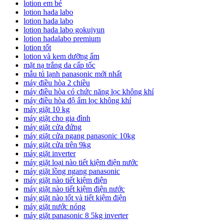
lotion em bé
lotion hada labo
lotion hada labo
lotion hada labo gokujyun
lotion hadalabo premium
lotion tốt
lotion và kem dưỡng ẩm
mặt nạ trắng da cấp tốc
mẫu tủ lạnh panasonic mới nhất
máy điều hòa 2 chiều
máy điều hòa có chức năng lọc không khí
máy điều hòa độ ẩm lọc không khí
máy giặt 10 kg
máy giặt cho gia đình
máy giặt cửa đứng
máy giặt cửa ngang panasonic 10kg
máy giặt cửa trên 9kg
máy giặt inverter
máy giặt loại nào tiết kiệm điện nước
máy giặt lồng ngang panasonic
máy giặt nào tiết kiệm điện
máy giặt nào tiết kiệm điện nước
máy giặt nào tốt và tiết kiệm điện
máy giặt nước nóng
máy giặt panasonic 8 5kg inverter