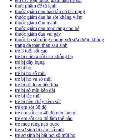
tên các loại thuốc giảm đau hạ sốt
thực phẩm để tủ lạnh
thuốc giảm đau bao lâu có tác dụng
thuốc giảm đau hạ sốt kháng viêm
thuốc giảm đau mạnh
thuốc giảm đau mọc răng cho bé
thuốc giảm đau vai gáy
thuốc hạ sốt uống chung với sữa được không
trang da toan than sau sinh
trẻ 3 tuổi sốt cao
trẻ bị cúm a sốt cao không hạ
trẻ bị đầy bụng
trẻ bị ho
trẻ bị ho sổ mũi
trẻ bị ho và sổ mũi
trẻ bị rối loạn tiêu hóa
trẻ bị sổ mũi kéo dài
trẻ bị tắc mũi
trẻ bị tiêu chảy kèm sốt
trẻ em sốt 38 độ
trẻ em sốt cao 40 độ nên làm gì
trẻ em sốt cao thì làm thế nào
tre moc rang nao truoc
trẻ sơ sinh bị cảm sổ mũi
trẻ sơ sinh bị hắt hơi sổ mũi ho