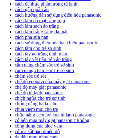
cách để thực phẩm trong tủ lạnh
cách gấp quần áo
cách hướng dẫn sử dụng điều hòa panasonic
cách làm da mặt sáng mịn
cách làm sạch áo trắng
cách làm trắng sáng da mặt
cách pha sữa nan
cách sử dụng điều hòa hai chiều panasonic
cách tắm cho trẻ sơ sinh
cách tẩy áo trắng dính màu
cách tẩy vết bẩn trên áo trắng
cẩm nang chăm sóc trẻ sơ sinh
cam nang cham soc tre so sinh
chăm sóc trẻ sốt
chế độ econavi của máy giặt panasonic
chế độ máy giặt panasonic
chế độ tủ lạnh panasonic
chích ngừa cho trẻ sơ sinh
chống nắng hada labo
chua viem mui cho tre
chức năng econavi của tủ lạnh panasonic
có nên mua máy giặt panasonic không
công dụng của aloe vera
cúm a sốt bao nhiêu độ
da dầu mụn nhạy cảm