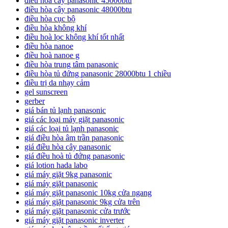
điều hoà cây panasonic 45000btu
điều hòa cây panasonic 48000btu
điều hòa cục bộ
điều hòa không khí
điều hoà lọc không khí tốt nhất
điều hòa nanoe
điều hoà nanoe g
điều hòa trung tâm panasonic
điều hòa tủ đứng panasonic 28000btu 1 chiều
điều trị da nhạy cảm
gel sunscreen
gerber
giá bán tủ lạnh panasonic
giá các loại máy giặt panasonic
giá các loại tủ lạnh panasonic
giá điều hòa âm trần panasonic
giá điều hòa cây panasonic
giá điều hoà tủ đứng panasonic
giá lotion hada labo
giá máy giặt 9kg panasonic
giá máy giặt panasonic
giá máy giặt panasonic 10kg cửa ngang
giá máy giặt panasonic 9kg cửa trên
giá máy giặt panasonic cửa trước
giá máy giặt panasonic inverter