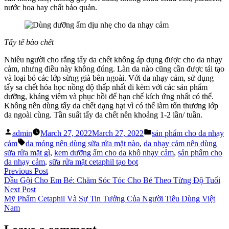
nước hoa hay chất bảo quản.
Tẩy tế bào chết
Nhiều người cho rằng tẩy da chết không áp dụng được cho da nhạy
cảm, nhưng điều này không đúng. Làn da nào cũng cần được tái tạo
và loại bỏ các lớp sừng già bên ngoài. Với da nhạy cảm, sử dụng
tẩy sa chết hóa học nồng độ thấp nhất đi kèm với các sản phẩm
dưỡng, kháng viêm và phục hồi để hạn chế kích ứng nhất có thể.
Không nên dùng tẩy da chết dạng hạt vì có thể làm tổn thương lớp
da ngoài cùng. Tần suất tẩy da chết nên khoảng 1-2 lần/ tuần.
Posted
Posted
admin
March 27, 2022
March 27, 2022
sản phẩm cho da nhạy
by
in
Tags:
cảm
da mỏng nên dùng sữa rửa mặt nào
,
da nhạy cảm nên dùng
sữa rửa mặt gì
,
kem dưỡng ẩm cho da khô nhạy cảm
,
sản phẩm cho
da nhạy cảm
,
sữa rửa mặt cetaphil tạo bọt
Post
Previous
Previous Post
post:
Dầu Gội Cho Em Bé: Chăm Sóc Tóc Cho Bé Theo Từng Độ Tuổi
navigation
Next
Next Post
post:
Mỹ Phẩm Cetaphil Và Sự Tin Tưởng Của Người Tiêu Dùng Việt
Nam