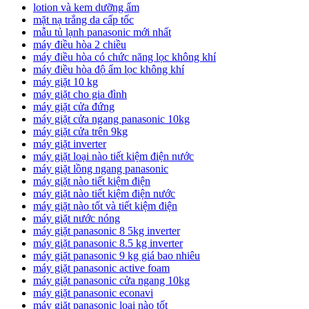
lotion và kem dưỡng ẩm
mặt nạ trắng da cấp tốc
mẫu tủ lạnh panasonic mới nhất
máy điều hòa 2 chiều
máy điều hòa có chức năng lọc không khí
máy điều hòa độ ẩm lọc không khí
máy giặt 10 kg
máy giặt cho gia đình
máy giặt cửa đứng
máy giặt cửa ngang panasonic 10kg
máy giặt cửa trên 9kg
máy giặt inverter
máy giặt loại nào tiết kiệm điện nước
máy giặt lồng ngang panasonic
máy giặt nào tiết kiệm điện
máy giặt nào tiết kiệm điện nước
máy giặt nào tốt và tiết kiệm điện
máy giặt nước nóng
máy giặt panasonic 8 5kg inverter
máy giặt panasonic 8.5 kg inverter
máy giặt panasonic 9 kg giá bao nhiêu
máy giặt panasonic active foam
máy giặt panasonic cửa ngang 10kg
máy giặt panasonic econavi
máy giặt panasonic loại nào tốt