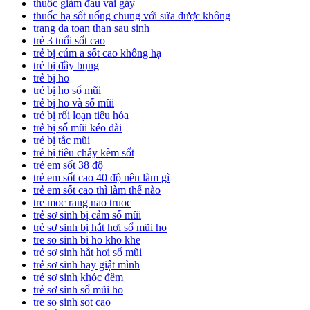
thuốc giảm đau vai gáy
thuốc hạ sốt uống chung với sữa được không
trang da toan than sau sinh
trẻ 3 tuổi sốt cao
trẻ bị cúm a sốt cao không hạ
trẻ bị đầy bụng
trẻ bị ho
trẻ bị ho sổ mũi
trẻ bị ho và sổ mũi
trẻ bị rối loạn tiêu hóa
trẻ bị sổ mũi kéo dài
trẻ bị tắc mũi
trẻ bị tiêu chảy kèm sốt
trẻ em sốt 38 độ
trẻ em sốt cao 40 độ nên làm gì
trẻ em sốt cao thì làm thế nào
tre moc rang nao truoc
trẻ sơ sinh bị cảm sổ mũi
trẻ sơ sinh bị hắt hơi sổ mũi ho
tre so sinh bi ho kho khe
trẻ sơ sinh hắt hơi sổ mũi
trẻ sơ sinh hay giật mình
trẻ sơ sinh khóc đêm
trẻ sơ sinh sổ mũi ho
tre so sinh sot cao