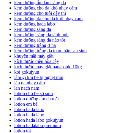
kem dưỡng ẩm làm sáng da
kem dưỡng cho da khô nhạy cảm
kem dưỡng cho tuổi dậy thì
kem dưỡng da cho da khô nhạy cảm
kem dưỡng hada labo
kem dưỡng sáng da
kem dưỡng sáng da lành tính
kem dưỡng sáng da nào tốt
kem dưỡng trắng d-na
kem dưỡng trắng da toàn thân sau sinh
khuyến mãi máy giặt
kích thước điều hòa cây
kích thước máy giặt panasonic 10kg
koi gokujyun
làm gì khi bé bị nghẹt mũi
làn da nhạy cảm
lan nach nam
lotion cho bé sơ sinh
lotion dưỡng ẩm da mặt
lotion em bé
lotion hada labo
lotion hada labo
lotion hada labo gokujyun
lotion hadalabo premium
lotion tốt