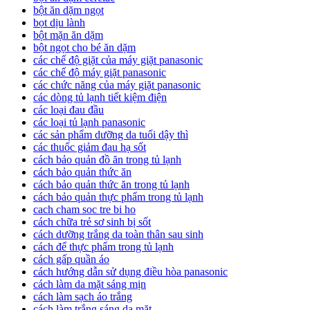
bột ăn dặm ngọt
bọt dịu lành
bột mặn ăn dặm
bột ngọt cho bé ăn dặm
các chế độ giặt của máy giặt panasonic
các chế độ máy giặt panasonic
các chức năng của máy giặt panasonic
các dòng tủ lạnh tiết kiệm điện
các loại đau đầu
các loại tủ lạnh panasonic
các sản phẩm dưỡng da tuổi dậy thì
các thuốc giảm đau hạ sốt
cách bảo quản đồ ăn trong tủ lạnh
cách bảo quản thức ăn
cách bảo quản thức ăn trong tủ lạnh
cách bảo quản thực phẩm trong tủ lạnh
cach cham soc tre bi ho
cách chữa trẻ sơ sinh bị sốt
cách dưỡng trắng da toàn thân sau sinh
cách để thực phẩm trong tủ lạnh
cách gấp quần áo
cách hướng dẫn sử dụng điều hòa panasonic
cách làm da mặt sáng mịn
cách làm sạch áo trắng
cách làm trắng sáng da mặt