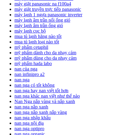
máy giặt panasonic na f100a4
máy giặt truyền trực tiếp panasonic
máy lạnh 1 ngựa panasonic inverter
máy lạnh âm trần nối ống gió
máy lạnh âm trần ống gió
máy lạnh cục bộ
mua tủ lạnh hãng nào tốt
mua tủ lạnh loại nào tốt
mỹ phẩm cetaphil
mỹ phẩm dành cho da nhạy cảm
mỹ phẩm dùng cho da nhạy cảm
mỹ phẩm hada labo
nan của nga
nan infinipro a2
nan nga
nan nga có tốt không
nan nga hay nan việt tốt hơn
nan nga khác nan việt như thế nào
Nan Nga nắp vàng và nắp xanh
nan nga nắp xanh
nan nga nắp xanh nắp vàng
nan nga nhập khẩu
nan nga nội địa
nan nga optipro
nan nga organic