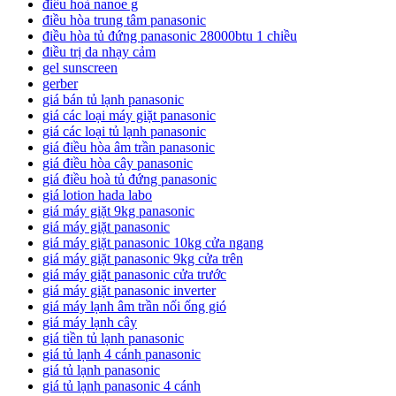
điều hoà nanoe g
điều hòa trung tâm panasonic
điều hòa tủ đứng panasonic 28000btu 1 chiều
điều trị da nhạy cảm
gel sunscreen
gerber
giá bán tủ lạnh panasonic
giá các loại máy giặt panasonic
giá các loại tủ lạnh panasonic
giá điều hòa âm trần panasonic
giá điều hòa cây panasonic
giá điều hoà tủ đứng panasonic
giá lotion hada labo
giá máy giặt 9kg panasonic
giá máy giặt panasonic
giá máy giặt panasonic 10kg cửa ngang
giá máy giặt panasonic 9kg cửa trên
giá máy giặt panasonic cửa trước
giá máy giặt panasonic inverter
giá máy lạnh âm trần nối ống gió
giá máy lạnh cây
giá tiền tủ lạnh panasonic
giá tủ lạnh 4 cánh panasonic
giá tủ lạnh panasonic
giá tủ lạnh panasonic 4 cánh