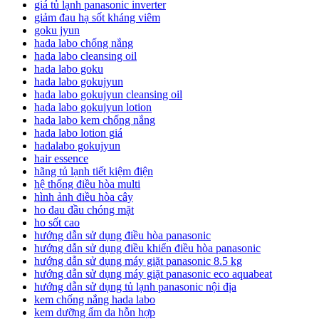
giá tủ lạnh panasonic inverter
giảm đau hạ sốt kháng viêm
goku jyun
hada labo chống nắng
hada labo cleansing oil
hada labo goku
hada labo gokujyun
hada labo gokujyun cleansing oil
hada labo gokujyun lotion
hada labo kem chống nắng
hada labo lotion giá
hadalabo gokujyun
hair essence
hãng tủ lạnh tiết kiệm điện
hệ thống điều hòa multi
hình ảnh điều hòa cây
ho đau đầu chóng mặt
ho sốt cao
hướng dẫn sử dụng điều hòa panasonic
hướng dẫn sử dụng điều khiển điều hòa panasonic
hướng dẫn sử dụng máy giặt panasonic 8.5 kg
hướng dẫn sử dụng máy giặt panasonic eco aquabeat
hướng dẫn sử dụng tủ lạnh panasonic nội địa
kem chống nắng hada labo
kem dưỡng ẩm da hỗn hợp