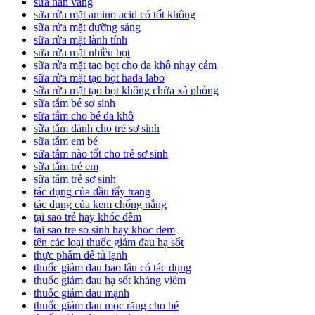
sữa nan vàng
sữa rửa mặt amino acid có tốt không
sữa rửa mặt dưỡng sáng
sữa rửa mặt lành tính
sữa rửa mặt nhiều bọt
sữa rửa mặt tạo bọt cho da khô nhạy cảm
sữa rửa mặt tạo bọt hada labo
sữa rửa mặt tạo bọt không chứa xà phòng
sữa tắm bé sơ sinh
sữa tắm cho bé da khô
sữa tắm dành cho trẻ sơ sinh
sữa tắm em bé
sữa tắm nào tốt cho trẻ sơ sinh
sữa tắm trẻ em
sữa tắm trẻ sơ sinh
tác dụng của dầu tẩy trang
tác dụng của kem chống nắng
tại sao trẻ hay khóc đêm
tai sao tre so sinh hay khoc dem
tên các loại thuốc giảm đau hạ sốt
thực phẩm để tủ lạnh
thuốc giảm đau bao lâu có tác dụng
thuốc giảm đau hạ sốt kháng viêm
thuốc giảm đau mạnh
thuốc giảm đau mọc răng cho bé