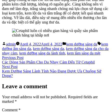
phẩm kém chất lượng, không rõ nguồn gốc. Càng không nên vì
đam mê làm đẹp, trắng sáng nhanh chóng mà lựa chọn sử dụng các
loại kem trộn, kem lột da và tắm trắng để có được kết quả nhanh
chóng. Về lâu dài, điều này sẽ mang đến nhiều tổn thương cho làn
da và đặc biệt có thể gây ung thư da.
Posted
Posted
Tags:
admin
April 4, 2022
April 4, 2022
kem dưỡng sáng da
kem
by
in
dưỡng ẩm sáng da
,
kem dưỡng sáng da
,
kem dưỡng sáng da cho da
nhạy cảm
,
kem dưỡng sáng da lành tính
,
kem làm sáng da mặt
Post
Previous
Previous Post
post:
Các Dòng Sản Phẩm Cho Da Nhạy Cảm Đến Từ Cetaphil
navigation
Next
Next Post
post:
Kem Dưỡng Sáng Lành Tính Nào Đang Được Ưa Chuộng Sử
Dụng?
Leave a comment
Your email address will not be published.
Required fields are
marked
*
Comment
*