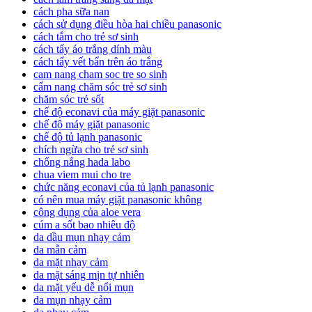
cách pha sữa nan
cách sử dụng điều hòa hai chiều panasonic
cách tắm cho trẻ sơ sinh
cách tẩy áo trắng dính màu
cách tẩy vết bẩn trên áo trắng
cam nang cham soc tre so sinh
cẩm nang chăm sóc trẻ sơ sinh
chăm sóc trẻ sốt
chế độ econavi của máy giặt panasonic
chế độ máy giặt panasonic
chế độ tủ lạnh panasonic
chích ngừa cho trẻ sơ sinh
chống nắng hada labo
chua viem mui cho tre
chức năng econavi của tủ lạnh panasonic
có nên mua máy giặt panasonic không
công dụng của aloe vera
cúm a sốt bao nhiêu độ
da dầu mụn nhạy cảm
da mẫn cảm
da mặt nhạy cảm
da mặt sáng mịn tự nhiên
da mặt yếu dễ nổi mụn
da mụn nhạy cảm