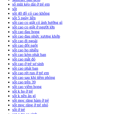
sổ mũi kéo dài ở trẻ em
sốt
sốt 40 độ có cao không
sốt 5 ngày liền
sốt cao co giật có ảnh hưởng gì
sốt cao co giật ở người lớn
sốt cao đau họng
sốt cao đau nhức xương khớp
sốt cao đi ngoài
sốt cao đột ngột
sốt cao ho nhiều
sốt cao kèm phát ban
sốt cao mắt đỏ
sốt cao ở trẻ sơ sinh
sốt cao phát ban
sốt cao rét run ở trẻ em
sốt cao sau khi tiêm phòng
sốt cao trên 39
sốt cao viêm họng
sốt k hạ ở trẻ
sốt k nên ăn gì
sốt mọc răng hàm ở trẻ
sốt mọc răng ở trẻ nhỏ
sốt ở trẻ