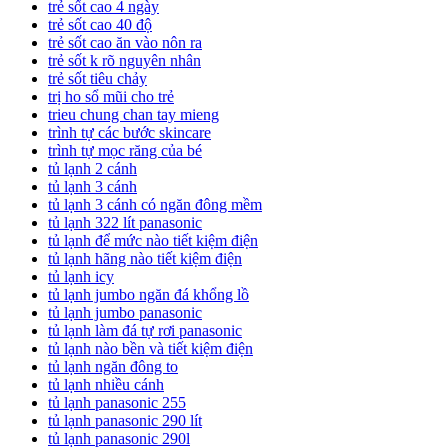
trẻ sốt cao 4 ngày
trẻ sốt cao 40 độ
trẻ sốt cao ăn vào nôn ra
trẻ sốt k rõ nguyên nhân
trẻ sốt tiêu chảy
trị ho sổ mũi cho trẻ
trieu chung chan tay mieng
trình tự các bước skincare
trình tự mọc răng của bé
tủ lạnh 2 cánh
tủ lạnh 3 cánh
tủ lạnh 3 cánh có ngăn đông mềm
tủ lạnh 322 lít panasonic
tủ lạnh để mức nào tiết kiệm điện
tủ lạnh hãng nào tiết kiệm điện
tủ lạnh icy
tủ lạnh jumbo ngăn đá khổng lồ
tủ lạnh jumbo panasonic
tủ lạnh làm đá tự rơi panasonic
tủ lạnh nào bền và tiết kiệm điện
tủ lạnh ngăn đông to
tủ lạnh nhiều cánh
tủ lạnh panasonic 255
tủ lạnh panasonic 290 lít
tủ lạnh panasonic 290l