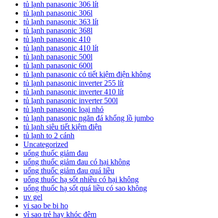
tủ lạnh panasonic 306 lít
tủ lạnh panasonic 306l
tủ lạnh panasonic 363 lít
tủ lạnh panasonic 368l
tủ lạnh panasonic 410
tủ lạnh panasonic 410 lít
tủ lạnh panasonic 500l
tủ lạnh panasonic 600l
tủ lạnh panasonic có tiết kiệm điện không
tủ lạnh panasonic inverter 255 lít
tủ lạnh panasonic inverter 410 lít
tủ lạnh panasonic inverter 500l
tủ lạnh panasonic loại nhỏ
tủ lạnh panasonic ngăn đá khổng lồ jumbo
tủ lạnh siêu tiết kiệm điện
tủ lạnh to 2 cánh
Uncategorized
uống thuốc giảm đau
uống thuốc giảm đau có hại không
uống thuốc giảm đau quá liều
uống thuốc hạ sốt nhiều có hại không
uống thuốc hạ sốt quá liều có sao không
uv gel
vi sao be bi ho
vì sao trẻ hay khóc đêm