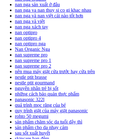
nan nga sản xuất ở đâu
nan nga va nan thuy si co gi khac nhau
nan nga và nan việt cái nào tốt hơn
nan nga và việt
nan nga xách tay
nan optipro
nan optipro 4
nan optipro nga
Nan Organic Nga
nan supreme pro
nan supreme pro 1
nan supreme pro 2
nên mua máy giặt cửa trước hay cửa trên
nestle ptit brasse
nestle ptit gourmand
nguyên nhân trẻ bị sốt
những cách bảo quản thực phẩm
panasonic 322l
quá trình mọc răng của bé
quy trình giặt của máy giặt panasonic
rohto 50 megumi
sản phẩm chăm sóc da tuổi dậy thì
sản phẩm cho da nhạy cảm
sau sốt xuất huyết
skincare ban đêm