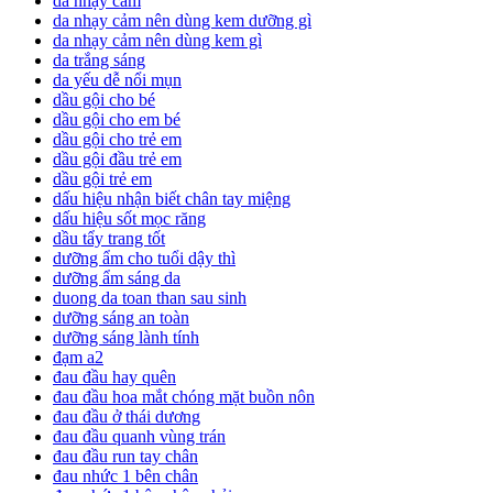
da nhạy cảm
da nhạy cảm nên dùng kem dưỡng gì
da nhạy cảm nên dùng kem gì
da trắng sáng
da yếu dễ nổi mụn
dầu gội cho bé
dầu gội cho em bé
dầu gội cho trẻ em
dầu gội đầu trẻ em
dầu gội trẻ em
dấu hiệu nhận biết chân tay miệng
dấu hiệu sốt mọc răng
dầu tẩy trang tốt
dưỡng ẩm cho tuổi dậy thì
dưỡng ẩm sáng da
duong da toan than sau sinh
dưỡng sáng an toàn
dưỡng sáng lành tính
đạm a2
đau đầu hay quên
đau đầu hoa mắt chóng mặt buồn nôn
đau đầu ở thái dương
đau đầu quanh vùng trán
đau đầu run tay chân
đau nhức 1 bên chân