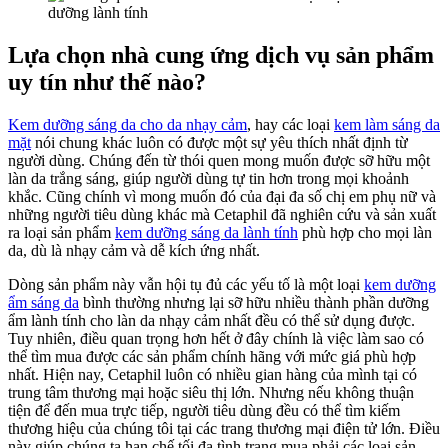
Cho
Da
Mẫn
Lựa chọn nhà cung ứng dịch vụ sản phẩm
Cảm
uy tín như thế nào?
Kem dưỡng sáng da cho da nhạy cảm
, hay các loại
kem làm sáng da
mặt
nói chung khác luôn có được một sự yêu thích nhất định từ
người dùng. Chúng đến từ thói quen mong muốn được sỡ hữu một
làn da trắng sáng, giúp người dùng tự tin hơn trong mọi khoảnh
khắc. Cũng chính vì mong muốn đó của đại đa số chị em phụ nữ và
những người tiêu dùng khác mà Cetaphil đã nghiên cứu và sản xuất
ra loại sản phẩm
kem dưỡng sáng da lành tính
phù hợp cho mọi làn
da, dù là nhạy cảm và dễ kích ứng nhất.
Dòng sản phẩm này vẫn hội tụ đủ các yếu tố là một loại
kem dưỡng
ẩm sáng da
bình thường nhưng lại sỡ hữu nhiều thành phần dưỡng
ẩm lành tính cho làn da nhạy cảm nhất đều có thể sử dụng được.
Tuy nhiên, điều quan trọng hơn hết ở đây chính là việc làm sao có
thể tìm mua được các sản phẩm chính hãng với mức giá phù hợp
nhất. Hiện nay, Cetaphil luôn có nhiều gian hàng của mình tại có
trung tâm thương mại hoặc siêu thị lớn. Nhưng nếu không thuận
tiện để đến mua trực tiếp, người tiêu dùng đều có thể tìm kiếm
thương hiệu của chúng tôi tại các trang thương mại điện tử lớn. Điều
này giúp chúng ta hạn chế tối đa tình trạng mua phải các loại sản