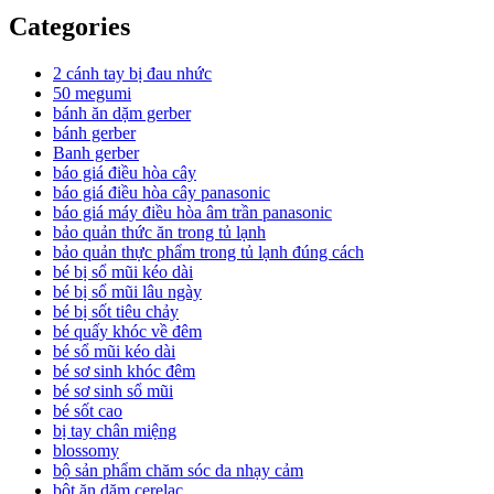
Categories
2 cánh tay bị đau nhức
50 megumi
bánh ăn dặm gerber
bánh gerber
Banh gerber
báo giá điều hòa cây
báo giá điều hòa cây panasonic
báo giá máy điều hòa âm trần panasonic
bảo quản thức ăn trong tủ lạnh
bảo quản thực phẩm trong tủ lạnh đúng cách
bé bị sổ mũi kéo dài
bé bị sổ mũi lâu ngày
bé bị sốt tiêu chảy
bé quấy khóc về đêm
bé sổ mũi kéo dài
bé sơ sinh khóc đêm
bé sơ sinh sổ mũi
bé sốt cao
bị tay chân miệng
blossomy
bộ sản phẩm chăm sóc da nhạy cảm
bột ăn dặm cerelac