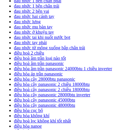
đau nhức 1 bên chân phải
đau nhức 1 bên chân trái
đau nhức 2 bên vai
đau nhức hai cánh tay
đau nhức lưng
đau nhức mu bàn tay
đau nhức ở khuỷu tay
đau nhức tai khi nuốt nước bọt
đau nhức tay phải
đau nhức từ mông xuống bắp chân trái
điều hoà 2 chiều
điều hoà âm trần loại nào tốt
điều hoà âm trần panasonic
điều hòa âm trần panasonic 24000btu 1 chiều inverter
điều hòa áp trần panasonic
điều hòa cây 28000btu panasonic
điều hòa cây panasonic 2 chiều 18000btu
điều hoà cây panasonic 2 chiều 18000btu
điều hòa cây panasonic 28000btu inverter
điều hoà cây panasonic 45000btu
điều hòa cây panasonic 48000btu
điều hòa cục bộ
điều hòa không khí
điều hoà lọc không khí tốt nhất
điều hòa nanoe