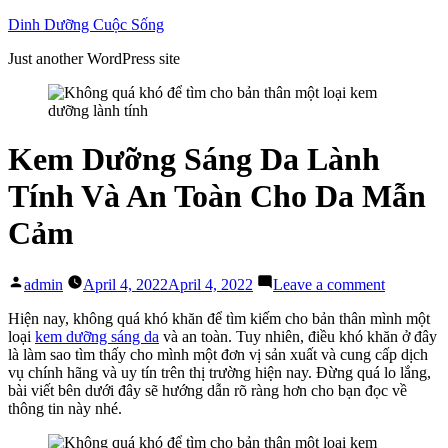
Skip
Dinh Dưỡng Cuộc Sống
to
Just another WordPress site
content
Kem Dưỡng Sáng Da Lành
Tính Và An Toàn Cho Da Mẫn
Cảm
Posted
on
admin
April 4, 2022
April 4, 2022
Leave a comment
by
Kem
Dưỡng
Hiện nay, không quá khó khăn để tìm kiếm cho bản thân mình một
Sáng
loại
kem dưỡng sáng da
và an toàn. Tuy nhiên, điều khó khăn ở đây
Da
là làm sao tìm thấy cho mình một đơn vị sản xuất và cung cấp dịch
Lành
vụ chính hãng và uy tín trên thị trường hiện nay. Đừng quá lo lắng,
Tính
bài viết bên dưới đây sẽ hướng dẫn rõ ràng hơn cho bạn đọc về
Và
thông tin này nhé.
An
Toàn