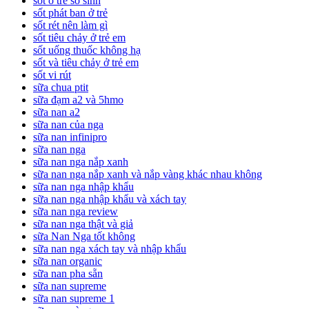
sot o tre so sinh
sốt phát ban ở trẻ
sốt rét nên làm gì
sốt tiêu chảy ở trẻ em
sốt uống thuốc không hạ
sốt và tiêu chảy ở trẻ em
sốt vi rút
sữa chua ptit
sữa đạm a2 và 5hmo
sữa nan a2
sữa nan của nga
sữa nan infinipro
sữa nan nga
sữa nan nga nắp xanh
sữa nan nga nắp xanh và nắp vàng khác nhau không
sữa nan nga nhập khẩu
sữa nan nga nhập khẩu và xách tay
sữa nan nga review
sữa nan nga thật và giả
sữa Nan Nga tốt không
sữa nan nga xách tay và nhập khẩu
sữa nan organic
sữa nan pha sẵn
sữa nan supreme
sữa nan supreme 1