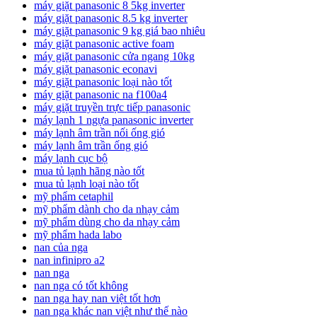
máy giặt panasonic 8 5kg inverter
máy giặt panasonic 8.5 kg inverter
máy giặt panasonic 9 kg giá bao nhiêu
máy giặt panasonic active foam
máy giặt panasonic cửa ngang 10kg
máy giặt panasonic econavi
máy giặt panasonic loại nào tốt
máy giặt panasonic na f100a4
máy giặt truyền trực tiếp panasonic
máy lạnh 1 ngựa panasonic inverter
máy lạnh âm trần nối ống gió
máy lạnh âm trần ống gió
máy lạnh cục bộ
mua tủ lạnh hãng nào tốt
mua tủ lạnh loại nào tốt
mỹ phẩm cetaphil
mỹ phẩm dành cho da nhạy cảm
mỹ phẩm dùng cho da nhạy cảm
mỹ phẩm hada labo
nan của nga
nan infinipro a2
nan nga
nan nga có tốt không
nan nga hay nan việt tốt hơn
nan nga khác nan việt như thế nào