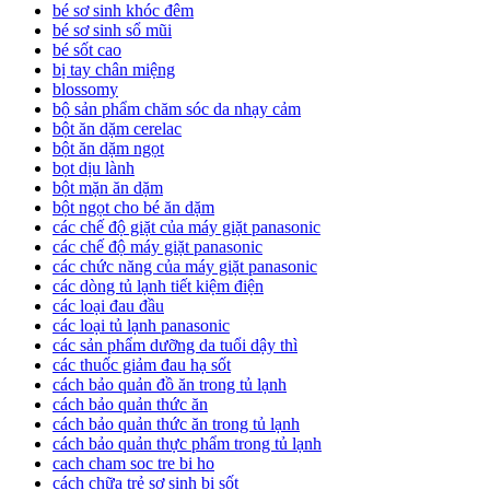
bé sơ sinh khóc đêm
bé sơ sinh sổ mũi
bé sốt cao
bị tay chân miệng
blossomy
bộ sản phẩm chăm sóc da nhạy cảm
bột ăn dặm cerelac
bột ăn dặm ngọt
bọt dịu lành
bột mặn ăn dặm
bột ngọt cho bé ăn dặm
các chế độ giặt của máy giặt panasonic
các chế độ máy giặt panasonic
các chức năng của máy giặt panasonic
các dòng tủ lạnh tiết kiệm điện
các loại đau đầu
các loại tủ lạnh panasonic
các sản phẩm dưỡng da tuổi dậy thì
các thuốc giảm đau hạ sốt
cách bảo quản đồ ăn trong tủ lạnh
cách bảo quản thức ăn
cách bảo quản thức ăn trong tủ lạnh
cách bảo quản thực phẩm trong tủ lạnh
cach cham soc tre bi ho
cách chữa trẻ sơ sinh bị sốt