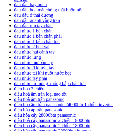
đau đầu hay quên
đau đầu hoa mắt chóng mặt buồn nôn
đau đầu ở thái dương
đau đầu quanh vùng trán
đau đầu run tay chân
đau nhức 1 bên chân
đau nhức 1 bên chân phải
đau nhức 1 bên chân trái
đau nhức 2 bên vai
đau nhức hai cánh tay
đau nhức lưng
đau nhức mu bàn tay
đau nhức ở khuỷu tay
đau nhức tai khi nuốt nước bọt
đau nhức tay phải
đau nhức từ mông xuống bắp chân trái
điều hoà 2 chiều
điều hoà âm trần loại nào tốt
điều hoà âm trần panasonic
điều hòa âm trần panasonic 24000btu 1 chiều inverter
điều hòa áp trần panasonic
điều hòa cây 28000btu panasonic
điều hoà cây panasonic 2 chiều 18000btu
điều hòa cây panasonic 2 chiều 18000btu
điều hòa cây panasonic 28000btu inverter