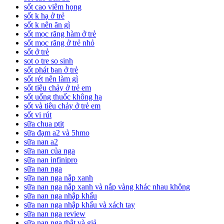
sốt cao viêm họng
sốt k hạ ở trẻ
sốt k nên ăn gì
sốt mọc răng hàm ở trẻ
sốt mọc răng ở trẻ nhỏ
sốt ở trẻ
sot o tre so sinh
sốt phát ban ở trẻ
sốt rét nên làm gì
sốt tiêu chảy ở trẻ em
sốt uống thuốc không hạ
sốt và tiêu chảy ở trẻ em
sốt vi rút
sữa chua ptit
sữa đạm a2 và 5hmo
sữa nan a2
sữa nan của nga
sữa nan infinipro
sữa nan nga
sữa nan nga nắp xanh
sữa nan nga nắp xanh và nắp vàng khác nhau không
sữa nan nga nhập khẩu
sữa nan nga nhập khẩu và xách tay
sữa nan nga review
sữa nan nga thật và giả