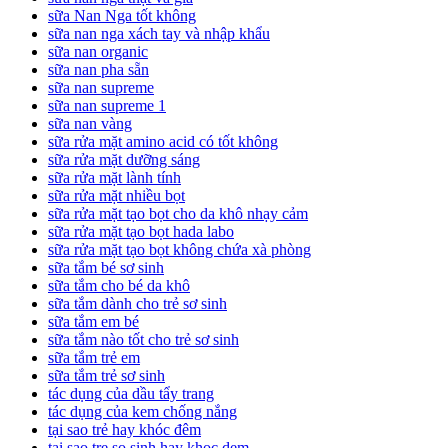
sữa Nan Nga tốt không
sữa nan nga xách tay và nhập khẩu
sữa nan organic
sữa nan pha sẵn
sữa nan supreme
sữa nan supreme 1
sữa nan vàng
sữa rửa mặt amino acid có tốt không
sữa rửa mặt dưỡng sáng
sữa rửa mặt lành tính
sữa rửa mặt nhiều bọt
sữa rửa mặt tạo bọt cho da khô nhạy cảm
sữa rửa mặt tạo bọt hada labo
sữa rửa mặt tạo bọt không chứa xà phòng
sữa tắm bé sơ sinh
sữa tắm cho bé da khô
sữa tắm dành cho trẻ sơ sinh
sữa tắm em bé
sữa tắm nào tốt cho trẻ sơ sinh
sữa tắm trẻ em
sữa tắm trẻ sơ sinh
tác dụng của dầu tẩy trang
tác dụng của kem chống nắng
tại sao trẻ hay khóc đêm
tai sao tre so sinh hay khoc dem