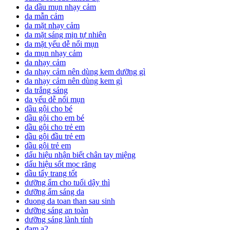
da dầu mụn nhạy cảm
da mẫn cảm
da mặt nhạy cảm
da mặt sáng mịn tự nhiên
da mặt yếu dễ nổi mụn
da mụn nhạy cảm
da nhạy cảm
da nhạy cảm nên dùng kem dưỡng gì
da nhạy cảm nên dùng kem gì
da trắng sáng
da yếu dễ nổi mụn
dầu gội cho bé
dầu gội cho em bé
dầu gội cho trẻ em
dầu gội đầu trẻ em
dầu gội trẻ em
dấu hiệu nhận biết chân tay miệng
dấu hiệu sốt mọc răng
dầu tẩy trang tốt
dưỡng ẩm cho tuổi dậy thì
dưỡng ẩm sáng da
duong da toan than sau sinh
dưỡng sáng an toàn
dưỡng sáng lành tính
đạm a2