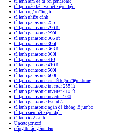
tủ lạnh làm đá tự rơi panasonic
tủ lạnh nào bền và tiết kiệm điện
tủ lạnh ngăn đông to
tủ lạnh nhiều cánh
tủ lạnh panasonic 255
tủ lạnh panasonic 290 lít
tủ lạnh panasonic 290l
tủ lạnh panasonic 306 lít
tủ lạnh panasonic 306l
tủ lạnh panasonic 363 lít
tủ lạnh panasonic 368l
tủ lạnh panasonic 410
tủ lạnh panasonic 410 lít
tủ lạnh panasonic 500l
tủ lạnh panasonic 600l
tủ lạnh panasonic có tiết kiệm điện không
tủ lạnh panasonic inverter 255 lít
tủ lạnh panasonic inverter 410 lít
tủ lạnh panasonic inverter 500l
tủ lạnh panasonic loại nhỏ
tủ lạnh panasonic ngăn đá khổng lồ jumbo
tủ lạnh siêu tiết kiệm điện
tủ lạnh to 2 cánh
Uncategorized
uống thuốc giảm đau