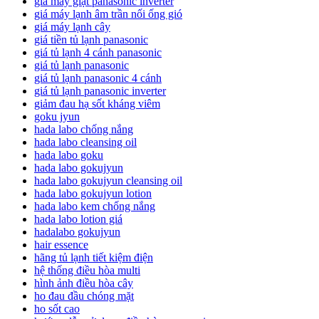
giá máy giặt panasonic inverter
giá máy lạnh âm trần nối ống gió
giá máy lạnh cây
giá tiền tủ lạnh panasonic
giá tủ lạnh 4 cánh panasonic
giá tủ lạnh panasonic
giá tủ lạnh panasonic 4 cánh
giá tủ lạnh panasonic inverter
giảm đau hạ sốt kháng viêm
goku jyun
hada labo chống nắng
hada labo cleansing oil
hada labo goku
hada labo gokujyun
hada labo gokujyun cleansing oil
hada labo gokujyun lotion
hada labo kem chống nắng
hada labo lotion giá
hadalabo gokujyun
hair essence
hãng tủ lạnh tiết kiệm điện
hệ thống điều hòa multi
hình ảnh điều hòa cây
ho đau đầu chóng mặt
ho sốt cao