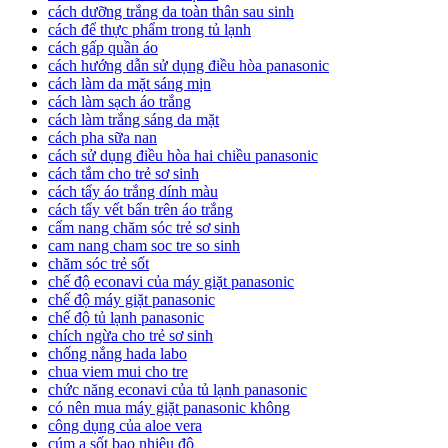
cách dưỡng trắng da toàn thân sau sinh
cách để thực phẩm trong tủ lạnh
cách gấp quần áo
cách hướng dẫn sử dụng điều hòa panasonic
cách làm da mặt sáng mịn
cách làm sạch áo trắng
cách làm trắng sáng da mặt
cách pha sữa nan
cách sử dụng điều hòa hai chiều panasonic
cách tắm cho trẻ sơ sinh
cách tẩy áo trắng dính màu
cách tẩy vết bẩn trên áo trắng
cẩm nang chăm sóc trẻ sơ sinh
cam nang cham soc tre so sinh
chăm sóc trẻ sốt
chế độ econavi của máy giặt panasonic
chế độ máy giặt panasonic
chế độ tủ lạnh panasonic
chích ngừa cho trẻ sơ sinh
chống nắng hada labo
chua viem mui cho tre
chức năng econavi của tủ lạnh panasonic
có nên mua máy giặt panasonic không
công dụng của aloe vera
cúm a sốt bao nhiêu độ