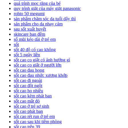
quá trình mọc răng của bé
quy trình giặt của máy giặt panasonic
rohto 50 megumi
sản phẩm chăm sóc da tuổi dậy thì
sản phẩm cho da nhạy cảm
sau sốt xuất huyết
skincare ban đêm
sổ mũi kéo dài ở trẻ em
sốt
sốt 40 độ có cao không
sốt 5 ngày liền
sốt cao co giật có ảnh hưởng gì
sốt cao co giật ở người lớn
sốt cao đau họng
sốt cao đau nhức xương khớp
sốt cao đi ngoài
sốt cao đột ngột
sốt cao ho nhiều
sốt cao kèm phát ban
sốt cao mắt đỏ
sốt cao ở trẻ sơ sinh
sốt cao phát ban
sốt cao rét run ở trẻ em
sốt cao sau khi tiêm phòng
sốt cao trên 39