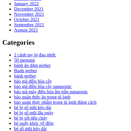
January 2022
December 2021
November 2021
October 2021
September 2021
August 2021
Categories
2 cánh tay bị đau nhức
50 megumi
bánh ăn dặm gerber
Banh gerber
bánh gerber
báo giá điều hòa cây
báo giá điều hòa cây panasonic
báo giá máy điều hòa âm trần panasonic
bảo quản thức ăn trong tủ lạnh
bảo quản thực phẩm trong tủ lạnh đúng cách
bé bị sổ mũi kéo dài
bé bị sổ mũi lâu ngày
bé bị sốt tiêu chảy
bé quấy khóc về đêm
bé sổ mũi kéo dài