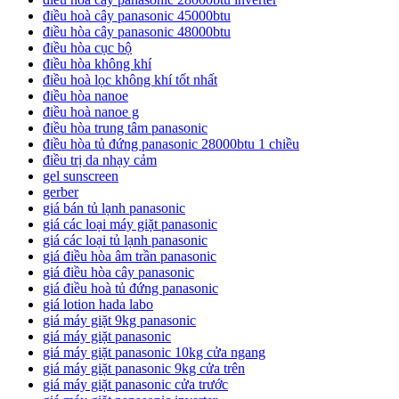
điều hoà cây panasonic 45000btu
điều hòa cây panasonic 48000btu
điều hòa cục bộ
điều hòa không khí
điều hoà lọc không khí tốt nhất
điều hòa nanoe
điều hoà nanoe g
điều hòa trung tâm panasonic
điều hòa tủ đứng panasonic 28000btu 1 chiều
điều trị da nhạy cảm
gel sunscreen
gerber
giá bán tủ lạnh panasonic
giá các loại máy giặt panasonic
giá các loại tủ lạnh panasonic
giá điều hòa âm trần panasonic
giá điều hòa cây panasonic
giá điều hoà tủ đứng panasonic
giá lotion hada labo
giá máy giặt 9kg panasonic
giá máy giặt panasonic
giá máy giặt panasonic 10kg cửa ngang
giá máy giặt panasonic 9kg cửa trên
giá máy giặt panasonic cửa trước