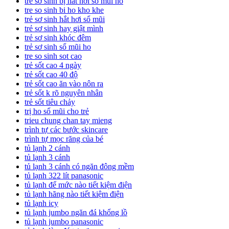
trẻ sơ sinh bị hắt hơi sổ mũi ho
tre so sinh bi ho kho khe
trẻ sơ sinh hắt hơi sổ mũi
trẻ sơ sinh hay giật mình
trẻ sơ sinh khóc đêm
trẻ sơ sinh sổ mũi ho
tre so sinh sot cao
trẻ sốt cao 4 ngày
trẻ sốt cao 40 độ
trẻ sốt cao ăn vào nôn ra
trẻ sốt k rõ nguyên nhân
trẻ sốt tiêu chảy
trị ho sổ mũi cho trẻ
trieu chung chan tay mieng
trình tự các bước skincare
trình tự mọc răng của bé
tủ lạnh 2 cánh
tủ lạnh 3 cánh
tủ lạnh 3 cánh có ngăn đông mềm
tủ lạnh 322 lít panasonic
tủ lạnh để mức nào tiết kiệm điện
tủ lạnh hãng nào tiết kiệm điện
tủ lạnh icy
tủ lạnh jumbo ngăn đá khổng lồ
tủ lạnh jumbo panasonic