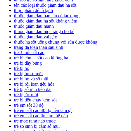
tên các loại thuốc giảm đau hạ sốt
thực phẩm để tủ lạnh
thuốc giảm đau bao lâu có tác dụng
thuốc giảm đau hạ sốt kháng viêm
thuốc giảm đau mạnh
thuốc giảm đau mọc răng cho bé
thuốc giảm đau vai gáy
thuốc hạ sốt uống chung với sữa được không
trang da toan than sau sinh
trẻ 3 tuổi sốt cao
trẻ bị cúm a sốt cao không hạ
trẻ bị đầy bụng
trẻ bị ho
trẻ bị ho sổ mũi
trẻ bị ho và sổ mũi
trẻ bị rối loạn tiêu hóa
trẻ bị sổ mũi kéo dài
trẻ bị tắc mũi
trẻ bị tiêu chảy kèm sốt
trẻ em sốt 38 độ
trẻ em sốt cao 40 độ nên làm gì
trẻ em sốt cao thì làm thế nào
tre moc rang nao truoc
trẻ sơ sinh bị cảm sổ mũi