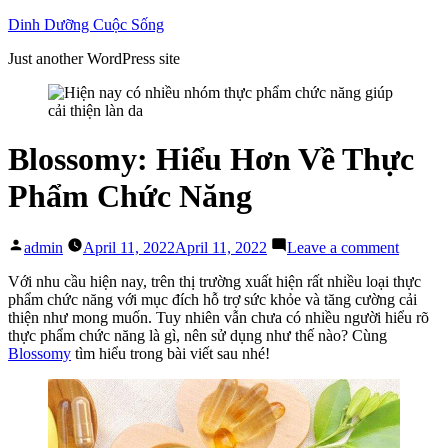
Skip
Dinh Dưỡng Cuộc Sống
to
Just another WordPress site
content
Blossomy: Hiểu Hơn Về Thực
Phẩm Chức Năng
Posted
on
admin
April 11, 2022
April 11, 2022
Leave a comment
by
Blosso
Hiểu
Với nhu cầu hiện nay, trên thị trường xuất hiện rất nhiều loại thực
Hơn
phẩm chức năng với mục đích hỗ trợ sức khỏe và tăng cường cải
Về
thiện như mong muốn. Tuy nhiên vẫn chưa có nhiều người hiểu rõ
Thực
thực phẩm chức năng là gì, nên sử dụng như thế nào? Cùng
Phẩm
Blossomy
tìm hiểu trong bài viết sau nhé!
Chức
Năng