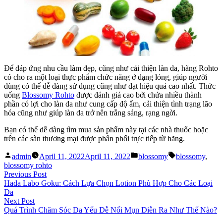
Để đáp ứng nhu cầu làm đẹp, cũng như cải thiện làn da, hãng Rohto
có cho ra một loại thực phẩm chức năng ở dạng lỏng, giúp người
dùng có thể dễ dàng sử dụng cũng như đạt hiệu quả cao nhất. Thức
uống
Blossomy Rohto
được đánh giá cao bởi chứa nhiều thành
phần có lợi cho làn da như cung cấp độ ẩm, cải thiện tình trạng lão
hóa cũng như giúp làn da trở nên trắng sáng, rạng ngời.
Bạn có thể dễ dàng tìm mua sản phẩm này tại các nhà thuốc hoặc
trên các sàn thương mại được phân phối trực tiếp từ hãng.
Posted
Posted
Tags:
admin
April 11, 2022
April 11, 2022
blossomy
blossomy
,
by
in
blossomy rohto
Post
Previous
Previous Post
post:
Hada Labo Goku: Cách Lựa Chọn Lotion Phù Hợp Cho Các Loại
navigation
Da
Next
Next Post
post:
Quá Trình Chăm Sóc Da Yếu Dễ Nổi Mụn Diễn Ra Như Thế Nào?