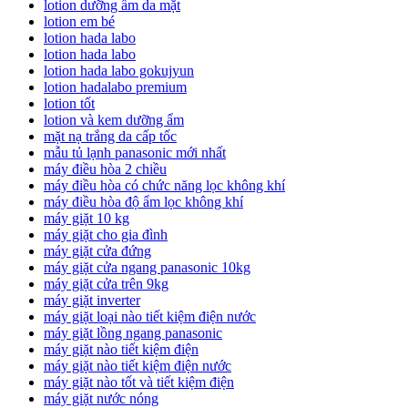
lotion dưỡng ẩm da mặt
lotion em bé
lotion hada labo
lotion hada labo
lotion hada labo gokujyun
lotion hadalabo premium
lotion tốt
lotion và kem dưỡng ẩm
mặt nạ trắng da cấp tốc
mẫu tủ lạnh panasonic mới nhất
máy điều hòa 2 chiều
máy điều hòa có chức năng lọc không khí
máy điều hòa độ ẩm lọc không khí
máy giặt 10 kg
máy giặt cho gia đình
máy giặt cửa đứng
máy giặt cửa ngang panasonic 10kg
máy giặt cửa trên 9kg
máy giặt inverter
máy giặt loại nào tiết kiệm điện nước
máy giặt lồng ngang panasonic
máy giặt nào tiết kiệm điện
máy giặt nào tiết kiệm điện nước
máy giặt nào tốt và tiết kiệm điện
máy giặt nước nóng