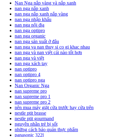
Nan Nga nắp vàng và nắp xanh
nan nga nắp xanh
nan nga nắp xanh nắp vàng
nan nga nhập khẩu
nan nga nội địa
nan nga optipro
nan nga organic
nan nga sản xuất ở đâu
nan nga va nan thuy si co gi khac nhau
nan nga và nan việt cái nào tốt hơn
nan nga và việt
nan nga xách tay
nan optipro
nan optipro 4
nan optipro nga
Nan Organic Nga
nan supreme pro
nan supreme pro 1
nan supreme pro 2
nên mua máy giặt cửa trước hay cửa trên
nestle ptit brasse
nestle ptit gourmand
nguyên nhân trẻ bị sốt
những cách bảo quản thực phẩm
panasonic 322l