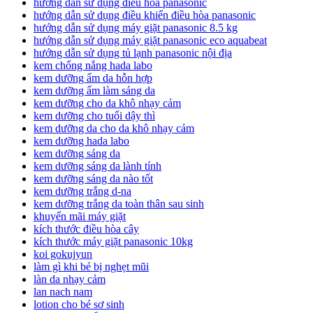
hướng dẫn sử dụng điều hòa panasonic
hướng dẫn sử dụng điều khiển điều hòa panasonic
hướng dẫn sử dụng máy giặt panasonic 8.5 kg
hướng dẫn sử dụng máy giặt panasonic eco aquabeat
hướng dẫn sử dụng tủ lạnh panasonic nội địa
kem chống nắng hada labo
kem dưỡng ẩm da hỗn hợp
kem dưỡng ẩm làm sáng da
kem dưỡng cho da khô nhạy cảm
kem dưỡng cho tuổi dậy thì
kem dưỡng da cho da khô nhạy cảm
kem dưỡng hada labo
kem dưỡng sáng da
kem dưỡng sáng da lành tính
kem dưỡng sáng da nào tốt
kem dưỡng trắng d-na
kem dưỡng trắng da toàn thân sau sinh
khuyến mãi máy giặt
kích thước điều hòa cây
kích thước máy giặt panasonic 10kg
koi gokujyun
làm gì khi bé bị nghẹt mũi
làn da nhạy cảm
lan nach nam
lotion cho bé sơ sinh