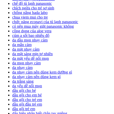
chế độ tủ lạnh panasonic
chích ngừa cho trẻ sơ sinh
chống nắng hada labo
chua viem mui cho tre
chức năng econavi của tủ lạnh panasonic
có nên mua máy giặt panasonic không
công dụng của aloe vera
cúm a sốt bao nhiêu độ
da dầu mụn nhạy cảm
da mẫn cảm
da mặt nhạy cảm
da mặt sáng mịn tự nhiên
da mặt yếu dễ nổi mụn
da mụn nhạy cảm
da nhạy cảm
da nhạy cảm nên dùng kem dưỡng gì
da nhạy cảm nên dùng kem gì
da trắng sáng
da yếu dễ nổi mụn
dầu gội cho bé
dầu gội cho em bé
dầu gội cho trẻ em
dầu gội đầu trẻ em
dầu gội trẻ em
dấu hiệu nhận biết chân tay miệng