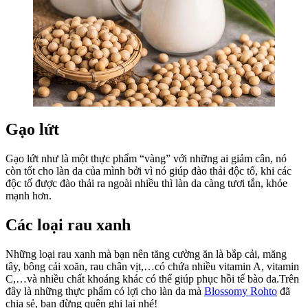
Gạo lứt
Gạo lứt như là một thực phẩm “vàng” với những ai giảm cân, nó
còn tốt cho làn da của mình bởi vì nó giúp đào thải độc tố, khi các
độc tố được đào thải ra ngoài nhiều thì làn da càng tươi tắn, khỏe
mạnh hơn.
Các loại rau xanh
Những loại rau xanh mà bạn nên tăng cường ăn là bắp cải, măng
tây, bông cải xoăn, rau chân vịt,…có chứa nhiều vitamin A, vitamin
C,…và nhiều chất khoáng khác có thể giúp phục hồi tế bào da.Trên
đây là những thực phẩm có lợi cho làn da mà
Blossomy Rohto
đã
chia sẻ, bạn đừng quên ghi lại nhé!