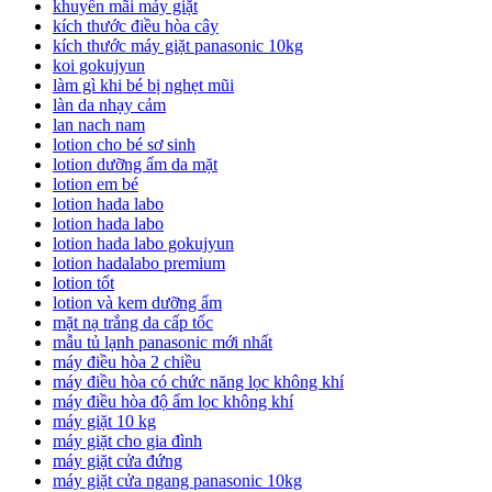
khuyến mãi máy giặt
kích thước điều hòa cây
kích thước máy giặt panasonic 10kg
koi gokujyun
làm gì khi bé bị nghẹt mũi
làn da nhạy cảm
lan nach nam
lotion cho bé sơ sinh
lotion dưỡng ẩm da mặt
lotion em bé
lotion hada labo
lotion hada labo
lotion hada labo gokujyun
lotion hadalabo premium
lotion tốt
lotion và kem dưỡng ẩm
mặt nạ trắng da cấp tốc
mẫu tủ lạnh panasonic mới nhất
máy điều hòa 2 chiều
máy điều hòa có chức năng lọc không khí
máy điều hòa độ ẩm lọc không khí
máy giặt 10 kg
máy giặt cho gia đình
máy giặt cửa đứng
máy giặt cửa ngang panasonic 10kg