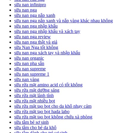
sữa nan infinipro
sữa nan nga
sữa nan nga nắp xanh
sữa nan nga nắp xanh và nắp vàng khác nhau không
sữa nan nga nhập khẩu
sữa nan nga nhập khẩu và xách tay
sữa nan nga review
sữa nan nga thật và giả
sữa Nan Nga tốt không
sữa nan nga xách tay và nhập khẩu
sữa nan organic
sữa nan pha sẵn
sữa nan supreme
sữa nan supreme 1
sữa nan vàng
sữa rửa mặt amino acid có tốt không
sữa rửa mặt dưỡng sáng
sữa rửa mặt lành tính
sữa rửa mặt nhiều bọt
sữa rửa mặt tạo bọt cho da khô nhạy cảm
sữa rửa mặt tạo bọt hada labo
sữa rửa mặt tạo bọt không chứa xà phòng
sữa tắm bé sơ sinh
sữa tắm cho bé da khô
sữa tắm dành cho trẻ sơ sinh