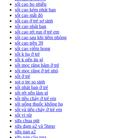
sốt cao ho nhiều
sốt cao kèm phát ban
sốt cao mắt đỏ
sốt cao ở trẻ sơ sinh
sốt cao phát ban
sốt cao rét run ở trẻ em
sốt cao sau khi tiêm phòng
sốt cao trên 39
sốt cao viêm họng
sốt k hạ ở trẻ
sốt k nên ăn gì
sốt mọc răng hàm ở trẻ
sốt mọc răng ở trẻ nhỏ
sốt ở trẻ
sot o tre so sinh
sốt phát ban ở trẻ
sốt rét nên làm gì
sốt tiêu chảy ở trẻ em
sốt uống thuốc không hạ
sốt và tiêu chảy ở trẻ em
sốt vi rút
sữa chua ptit
sữa đạm a2 và 5hmo
sữa nan a2
sữa nan của nga