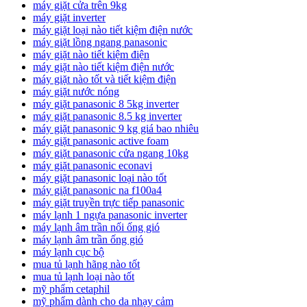
máy giặt cửa trên 9kg
máy giặt inverter
máy giặt loại nào tiết kiệm điện nước
máy giặt lồng ngang panasonic
máy giặt nào tiết kiệm điện
máy giặt nào tiết kiệm điện nước
máy giặt nào tốt và tiết kiệm điện
máy giặt nước nóng
máy giặt panasonic 8 5kg inverter
máy giặt panasonic 8.5 kg inverter
máy giặt panasonic 9 kg giá bao nhiêu
máy giặt panasonic active foam
máy giặt panasonic cửa ngang 10kg
máy giặt panasonic econavi
máy giặt panasonic loại nào tốt
máy giặt panasonic na f100a4
máy giặt truyền trực tiếp panasonic
máy lạnh 1 ngựa panasonic inverter
máy lạnh âm trần nối ống gió
máy lạnh âm trần ống gió
máy lạnh cục bộ
mua tủ lạnh hãng nào tốt
mua tủ lạnh loại nào tốt
mỹ phẩm cetaphil
mỹ phẩm dành cho da nhạy cảm