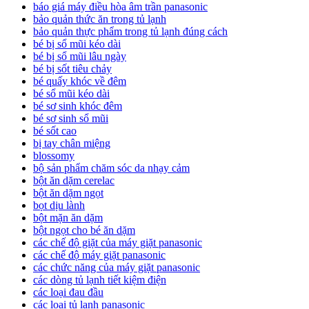
báo giá máy điều hòa âm trần panasonic
bảo quản thức ăn trong tủ lạnh
bảo quản thực phẩm trong tủ lạnh đúng cách
bé bị sổ mũi kéo dài
bé bị sổ mũi lâu ngày
bé bị sốt tiêu chảy
bé quấy khóc về đêm
bé sổ mũi kéo dài
bé sơ sinh khóc đêm
bé sơ sinh sổ mũi
bé sốt cao
bị tay chân miệng
blossomy
bộ sản phẩm chăm sóc da nhạy cảm
bột ăn dặm cerelac
bột ăn dặm ngọt
bọt dịu lành
bột mặn ăn dặm
bột ngọt cho bé ăn dặm
các chế độ giặt của máy giặt panasonic
các chế độ máy giặt panasonic
các chức năng của máy giặt panasonic
các dòng tủ lạnh tiết kiệm điện
các loại đau đầu
các loại tủ lạnh panasonic