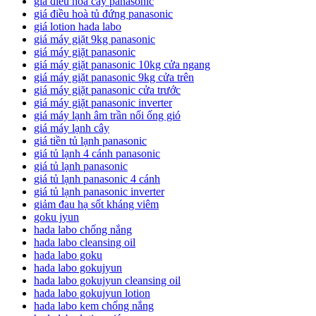
giá điều hòa cây panasonic
giá điều hoà tủ đứng panasonic
giá lotion hada labo
giá máy giặt 9kg panasonic
giá máy giặt panasonic
giá máy giặt panasonic 10kg cửa ngang
giá máy giặt panasonic 9kg cửa trên
giá máy giặt panasonic cửa trước
giá máy giặt panasonic inverter
giá máy lạnh âm trần nối ống gió
giá máy lạnh cây
giá tiền tủ lạnh panasonic
giá tủ lạnh 4 cánh panasonic
giá tủ lạnh panasonic
giá tủ lạnh panasonic 4 cánh
giá tủ lạnh panasonic inverter
giảm đau hạ sốt kháng viêm
goku jyun
hada labo chống nắng
hada labo cleansing oil
hada labo goku
hada labo gokujyun
hada labo gokujyun cleansing oil
hada labo gokujyun lotion
hada labo kem chống nắng