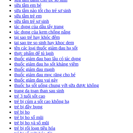
sữa tắm em bé
sữa tắm nào tốt cho trẻ sơ sinh
sữa tắm trẻ em
sữa tắm trẻ sơ sinh
tác dụng của dầu tẩy trang
tác dụng của kem chống nắng
tại sao trẻ hay khóc đêm
tai sao tre so sinh hay khoc dem
tên các loại thuốc giảm đau hạ sốt
thực phẩm để tủ lạnh
thuốc giảm đau bao lâu có tác dụng
thuốc giảm đau hạ sốt kháng viêm
thuốc giảm đau mạnh
thuốc giảm đau mọc răng cho bé
thuốc giảm đau vai gáy
thuốc hạ sốt uống chung với sữa được không
trang da toan than sau sinh
trẻ 3 tuổi sốt cao
trẻ bị cúm a sốt cao không hạ
trẻ bị đầy bụng
trẻ bị ho
trẻ bị ho sổ mũi
trẻ bị ho và sổ mũi
trẻ bị rối loạn tiêu hóa