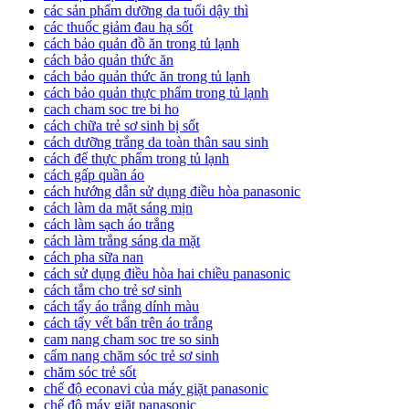
các sản phẩm dưỡng da tuổi dậy thì
các thuốc giảm đau hạ sốt
cách bảo quản đồ ăn trong tủ lạnh
cách bảo quản thức ăn
cách bảo quản thức ăn trong tủ lạnh
cách bảo quản thực phẩm trong tủ lạnh
cach cham soc tre bi ho
cách chữa trẻ sơ sinh bị sốt
cách dưỡng trắng da toàn thân sau sinh
cách để thực phẩm trong tủ lạnh
cách gấp quần áo
cách hướng dẫn sử dụng điều hòa panasonic
cách làm da mặt sáng mịn
cách làm sạch áo trắng
cách làm trắng sáng da mặt
cách pha sữa nan
cách sử dụng điều hòa hai chiều panasonic
cách tắm cho trẻ sơ sinh
cách tẩy áo trắng dính màu
cách tẩy vết bẩn trên áo trắng
cam nang cham soc tre so sinh
cẩm nang chăm sóc trẻ sơ sinh
chăm sóc trẻ sốt
chế độ econavi của máy giặt panasonic
chế độ máy giặt panasonic