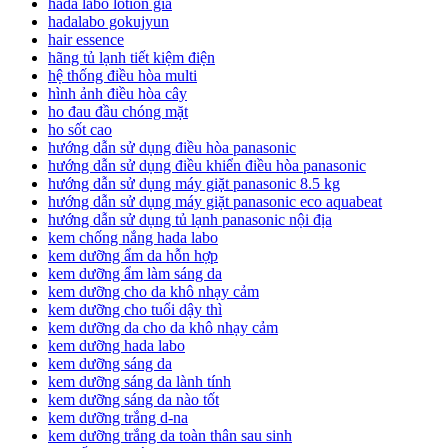
hada labo lotion giá
hadalabo gokujyun
hair essence
hãng tủ lạnh tiết kiệm điện
hệ thống điều hòa multi
hình ảnh điều hòa cây
ho đau đầu chóng mặt
ho sốt cao
hướng dẫn sử dụng điều hòa panasonic
hướng dẫn sử dụng điều khiển điều hòa panasonic
hướng dẫn sử dụng máy giặt panasonic 8.5 kg
hướng dẫn sử dụng máy giặt panasonic eco aquabeat
hướng dẫn sử dụng tủ lạnh panasonic nội địa
kem chống nắng hada labo
kem dưỡng ẩm da hỗn hợp
kem dưỡng ẩm làm sáng da
kem dưỡng cho da khô nhạy cảm
kem dưỡng cho tuổi dậy thì
kem dưỡng da cho da khô nhạy cảm
kem dưỡng hada labo
kem dưỡng sáng da
kem dưỡng sáng da lành tính
kem dưỡng sáng da nào tốt
kem dưỡng trắng d-na
kem dưỡng trắng da toàn thân sau sinh