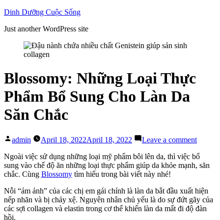
Skip
Dinh Dưỡng Cuộc Sống
to
Just another WordPress site
content
Blossomy: Những Loại Thực
Phẩm Bổ Sung Cho Làn Da
Săn Chắc
Posted
on
admin
April 18, 2022
April 18, 2022
Leave a comment
by
Blosso
Những
Ngoài việc sử dụng những loại mỹ phẩm bôi lên da, thì việc bổ
Loại
sung vào chế độ ăn những loại thực phẩm giúp da khỏe mạnh, săn
Thực
chắc. Cùng
Blossomy
tìm hiểu trong bài viết này nhé!
Phẩm
Nỗi “ám ảnh” của các chị em gái chính là làn da bắt đầu xuất hiện
Bổ
nếp nhăn và bị chảy xệ. Nguyên nhân chủ yếu là do sự đứt gãy của
Sung
các sợi collagen và elastin trong cơ thể khiến làn da mất đi độ đàn
Cho
hồi.
Làn