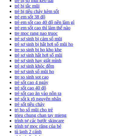
trẻ bị sổ mũi kéo dài
trẻ bị tắc mũi
trẻ bị tiêu chảy kèm sốt
trẻ em sốt 38 độ
trẻ em sốt cao 40 độ nên làm gì
trẻ em sốt cao thì làm thế nào
tre moc rang nao truoc
trẻ sơ sinh bị cảm sổ mũi
trẻ sơ sinh bị hắt hơi sổ mũi ho
tre so sinh bi ho kho khe
trẻ sơ sinh hắt hơi sổ mũi
trẻ sơ sinh hay giật mình
trẻ sơ sinh khóc đêm
trẻ sơ sinh sổ mũi ho
tre so sinh sot cao
trẻ sốt cao 4 ngày
trẻ sốt cao 40 độ
trẻ sốt cao ăn vào nôn ra
trẻ sốt k rõ nguyên nhân
trẻ sốt tiêu chảy
trị ho sổ mũi cho trẻ
trieu chung chan tay mieng
trình tự các bước skincare
trình tự mọc răng của bé
tủ lạnh 2 cánh