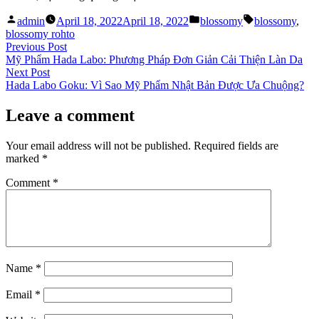
Posted
Posted
Tags:
admin
April 18, 2022
April 18, 2022
blossomy
blossomy
,
by
in
blossomy rohto
Post
Previous
Previous Post
post:
Mỹ Phẩm Hada Labo: Phương Pháp Đơn Giản Cải Thiện Làn Da
navigation
Next
Next Post
post:
Hada Labo Goku: Vì Sao Mỹ Phẩm Nhật Bản Được Ưa Chuộng?
Leave a comment
Your email address will not be published.
Required fields are
marked
*
Comment
*
Name
*
Email
*