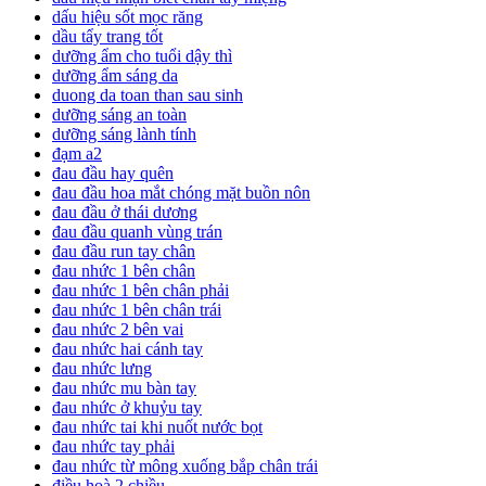
dấu hiệu sốt mọc răng
dầu tẩy trang tốt
dưỡng ẩm cho tuổi dậy thì
dưỡng ẩm sáng da
duong da toan than sau sinh
dưỡng sáng an toàn
dưỡng sáng lành tính
đạm a2
đau đầu hay quên
đau đầu hoa mắt chóng mặt buồn nôn
đau đầu ở thái dương
đau đầu quanh vùng trán
đau đầu run tay chân
đau nhức 1 bên chân
đau nhức 1 bên chân phải
đau nhức 1 bên chân trái
đau nhức 2 bên vai
đau nhức hai cánh tay
đau nhức lưng
đau nhức mu bàn tay
đau nhức ở khuỷu tay
đau nhức tai khi nuốt nước bọt
đau nhức tay phải
đau nhức từ mông xuống bắp chân trái
điều hoà 2 chiều