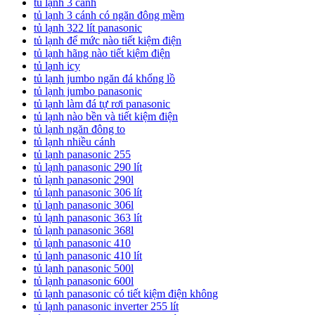
tủ lạnh 3 cánh
tủ lạnh 3 cánh có ngăn đông mềm
tủ lạnh 322 lít panasonic
tủ lạnh để mức nào tiết kiệm điện
tủ lạnh hãng nào tiết kiệm điện
tủ lạnh icy
tủ lạnh jumbo ngăn đá khổng lồ
tủ lạnh jumbo panasonic
tủ lạnh làm đá tự rơi panasonic
tủ lạnh nào bền và tiết kiệm điện
tủ lạnh ngăn đông to
tủ lạnh nhiều cánh
tủ lạnh panasonic 255
tủ lạnh panasonic 290 lít
tủ lạnh panasonic 290l
tủ lạnh panasonic 306 lít
tủ lạnh panasonic 306l
tủ lạnh panasonic 363 lít
tủ lạnh panasonic 368l
tủ lạnh panasonic 410
tủ lạnh panasonic 410 lít
tủ lạnh panasonic 500l
tủ lạnh panasonic 600l
tủ lạnh panasonic có tiết kiệm điện không
tủ lạnh panasonic inverter 255 lít