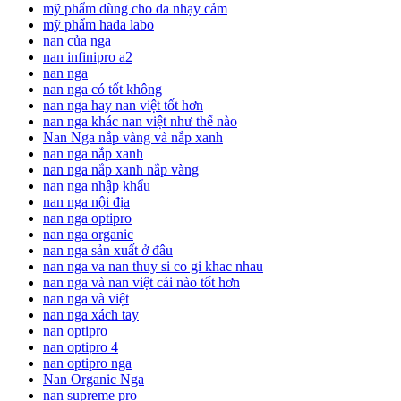
mỹ phẩm dùng cho da nhạy cảm
mỹ phẩm hada labo
nan của nga
nan infinipro a2
nan nga
nan nga có tốt không
nan nga hay nan việt tốt hơn
nan nga khác nan việt như thế nào
Nan Nga nắp vàng và nắp xanh
nan nga nắp xanh
nan nga nắp xanh nắp vàng
nan nga nhập khẩu
nan nga nội địa
nan nga optipro
nan nga organic
nan nga sản xuất ở đâu
nan nga va nan thuy si co gi khac nhau
nan nga và nan việt cái nào tốt hơn
nan nga và việt
nan nga xách tay
nan optipro
nan optipro 4
nan optipro nga
Nan Organic Nga
nan supreme pro