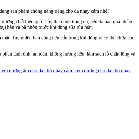
ử dụng sản phẩm chống nắng riêng cho da nhạy cảm nhé!
dưỡng chất hiệu quả. Tùy theo tình trạng da, nếu da bạn quá nhiều
 bụi bẩn và bã nhờn trước khi dùng sữa rửa mặt.
 mặt. Tuy nhiên bạn cũng nên cẩn trọng khi dùng vì có thể chứa các
phần lành tính, an toàn, không hương liệu, làm sạch lỗ chân lông và
kem dưỡng ẩm cho da khô nhạy cảm
,
kem dưỡng cho da khô nhạy