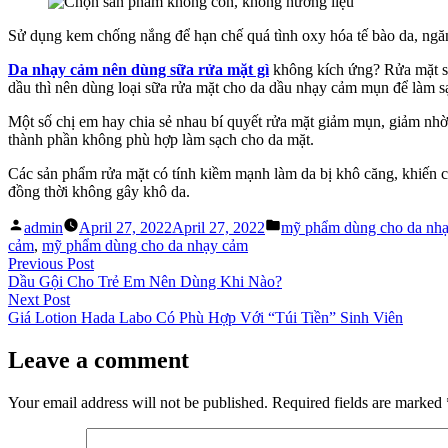
Sử dụng kem chống nắng để hạn chế quá tình oxy hóa tế bào da, ngă
Da nhạy cảm nên dùng sữa rửa mặt gì
không kích ứng? Rửa mặt sạc
dầu thì nên dùng loại sữa rửa mặt cho da dầu nhạy cảm mụn để làm sạc
Một số chị em hay chia sẻ nhau bí quyết rửa mặt giảm mụn, giảm nh
thành phần không phù hợp làm sạch cho da mặt.
Các sản phẩm rửa mặt có tính kiềm mạnh làm da bị khô căng, khiến c
đồng thời không gây khô da.
Posted
Posted
admin
April 27, 2022
April 27, 2022
mỹ phẩm dùng cho da nh
by
in
cảm
,
mỹ phẩm dùng cho da nhạy cảm
Post
Previous
Previous Post
post:
Dầu Gội Cho Trẻ Em Nên Dùng Khi Nào?
navigation
Next
Next Post
post:
Giá Lotion Hada Labo Có Phù Hợp Với “Túi Tiền” Sinh Viên
Leave a comment
Your email address will not be published.
Required fields are marked