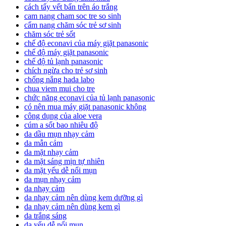
cách tẩy vết bẩn trên áo trắng
cam nang cham soc tre so sinh
cẩm nang chăm sóc trẻ sơ sinh
chăm sóc trẻ sốt
chế độ econavi của máy giặt panasonic
chế độ máy giặt panasonic
chế độ tủ lạnh panasonic
chích ngừa cho trẻ sơ sinh
chống nắng hada labo
chua viem mui cho tre
chức năng econavi của tủ lạnh panasonic
có nên mua máy giặt panasonic không
công dụng của aloe vera
cúm a sốt bao nhiêu độ
da dầu mụn nhạy cảm
da mẫn cảm
da mặt nhạy cảm
da mặt sáng mịn tự nhiên
da mặt yếu dễ nổi mụn
da mụn nhạy cảm
da nhạy cảm
da nhạy cảm nên dùng kem dưỡng gì
da nhạy cảm nên dùng kem gì
da trắng sáng
da yếu dễ nổi mụn