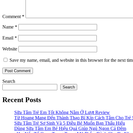
Comment
*
Name
*
Email
*
Website
Save my name, email, and website in this browser for the next ti
Search
Search
Recent Posts
Sữa Tắm Trẻ Em Tốt Không Nằm Ở Lượt Review
Từ Hoang Mang Đến Thành Thạo Bí Kíp Cách Tắm Cho Trẻ 
Sữa Tắm Trẻ Sơ Sinh Và 5 Điều Bé Muốn Bạn Thấu Hiểu
Dùng Sữa Tắm Em Bé Hiệu Quả Giúp Ngủ Ngon Cả Đêm