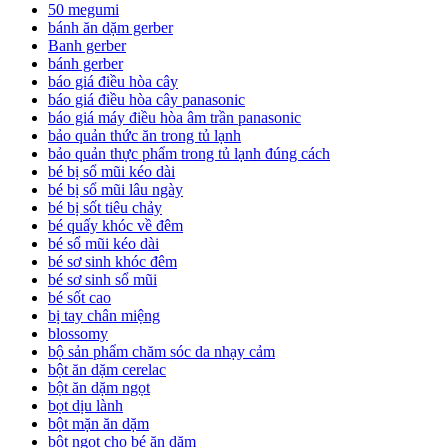
50 megumi
bánh ăn dặm gerber
Banh gerber
bánh gerber
báo giá điều hòa cây
báo giá điều hòa cây panasonic
báo giá máy điều hòa âm trần panasonic
bảo quản thức ăn trong tủ lạnh
bảo quản thực phẩm trong tủ lạnh đúng cách
bé bị sổ mũi kéo dài
bé bị sổ mũi lâu ngày
bé bị sốt tiêu chảy
bé quấy khóc về đêm
bé sổ mũi kéo dài
bé sơ sinh khóc đêm
bé sơ sinh sổ mũi
bé sốt cao
bị tay chân miệng
blossomy
bộ sản phẩm chăm sóc da nhạy cảm
bột ăn dặm cerelac
bột ăn dặm ngọt
bọt dịu lành
bột mặn ăn dặm
bột ngọt cho bé ăn dặm