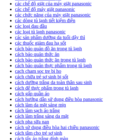
các chế độ giặt của máy giặt panasonic
các chế độ máy giặt panasonic
các chức năng của máy giặt panasonic
các dòng tủ lạnh tiết kiệm điện
các loại đau đầu
các loại tủ lạnh panasonic
các sản phẩm dưỡng da tuổi dậy thì
các thuốc giảm đau hạ sốt
cách bảo quản đồ ăn trong tủ lạnh
cách bảo quản thức ăn
cách bảo quản thức ăn trong tủ lạnh
cách bảo quản thực phẩm trong tủ lạnh
cach cham soc tre bi ho
cách chữa trẻ sơ sinh bị sốt
cách dưỡng trắng da toàn thân sau sinh
cách để thực phẩm trong tủ lạnh
cách gấp quần áo
cách hướng dẫn sử dụng điều hòa panasonic
cách làm da mặt sáng mịn
cách làm sạch áo trắng
cách làm trắng sáng da mặt
cách pha sữa nan
cách sử dụng điều hòa hai chiều panasonic
cách tắm cho trẻ sơ sinh
cách tẩy áo trắng dính màu