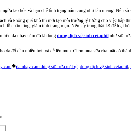
n ngừa lão hóa và hạn chế tình trạng nám cũng như tàn nhang. Nên s
h và không quá khô thì mới tạo môi trường lý tưởng cho việc hấp thu 
h lỗ chân lông, giảm tình trạng mụn. Nên tẩy trang thật kỹ để loại bỏ
ờn trên da nhạy cảm đó là dùng
dung dịch vệ sinh cetaphil
như sữa rửa
ho da đổ dầu nhiều hơn và dễ lên mụn. Chọn mua sữa rửa mặt có thành 
Tags:
ạy cảm
da nhạy cảm dùng sữa rửa mặt gì
,
dung dịch vệ sinh cetaphil
,
*