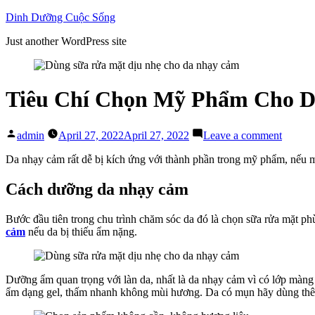
Skip
Dinh Dưỡng Cuộc Sống
to
Just another WordPress site
content
Tiêu Chí Chọn Mỹ Phẩm Cho D
Posted
on
admin
April 27, 2022
April 27, 2022
Leave a comment
by
Tiêu
Chí
Da nhạy cảm rất dễ bị kích ứng với thành phần trong mỹ phẩm, nếu 
Chọn
Mỹ
Cách dưỡng da nhạy cảm
Phẩm
Cho
Bước đầu tiên trong chu trình chăm sóc da đó là chọn sữa rửa mặt p
Da
cảm
nếu da bị thiếu ẩm nặng.
Nhạy
Cảm
Bạn
Nên
Dưỡng ẩm quan trọng với làn da, nhất là da nhạy cảm vì có lớp màn
Biết
ẩm dạng gel, thấm nhanh không mùi hương. Da có mụn hãy dùng thêm 