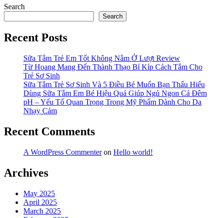
Search
Search
Recent Posts
Sữa Tắm Trẻ Em Tốt Không Nằm Ở Lượt Review
Từ Hoang Mang Đến Thành Thạo Bí Kíp Cách Tắm Cho
Trẻ Sơ Sinh
Sữa Tắm Trẻ Sơ Sinh Và 5 Điều Bé Muốn Bạn Thấu Hiểu
Dùng Sữa Tắm Em Bé Hiệu Quả Giúp Ngủ Ngon Cả Đêm
pH – Yếu Tố Quan Trọng Trong Mỹ Phẩm Dành Cho Da
Nhạy Cảm
Recent Comments
A WordPress Commenter
on
Hello world!
Archives
May 2025
April 2025
March 2025