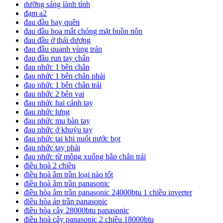
dưỡng sáng lành tính
đạm a2
đau đầu hay quên
đau đầu hoa mắt chóng mặt buồn nôn
đau đầu ở thái dương
đau đầu quanh vùng trán
đau đầu run tay chân
đau nhức 1 bên chân
đau nhức 1 bên chân phải
đau nhức 1 bên chân trái
đau nhức 2 bên vai
đau nhức hai cánh tay
đau nhức lưng
đau nhức mu bàn tay
đau nhức ở khuỷu tay
đau nhức tai khi nuốt nước bọt
đau nhức tay phải
đau nhức từ mông xuống bắp chân trái
điều hoà 2 chiều
điều hoà âm trần loại nào tốt
điều hoà âm trần panasonic
điều hòa âm trần panasonic 24000btu 1 chiều inverter
điều hòa áp trần panasonic
điều hòa cây 28000btu panasonic
điều hoà cây panasonic 2 chiều 18000btu