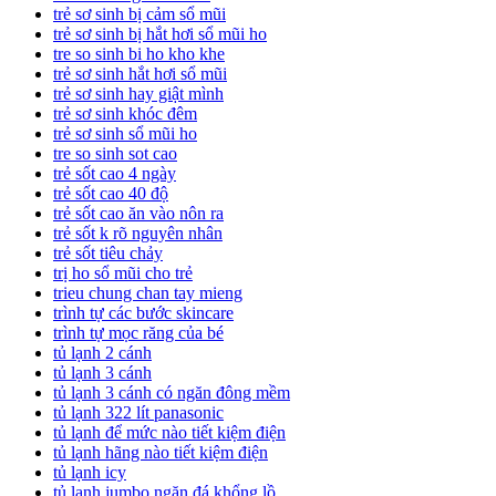
trẻ sơ sinh bị cảm sổ mũi
trẻ sơ sinh bị hắt hơi sổ mũi ho
tre so sinh bi ho kho khe
trẻ sơ sinh hắt hơi sổ mũi
trẻ sơ sinh hay giật mình
trẻ sơ sinh khóc đêm
trẻ sơ sinh sổ mũi ho
tre so sinh sot cao
trẻ sốt cao 4 ngày
trẻ sốt cao 40 độ
trẻ sốt cao ăn vào nôn ra
trẻ sốt k rõ nguyên nhân
trẻ sốt tiêu chảy
trị ho sổ mũi cho trẻ
trieu chung chan tay mieng
trình tự các bước skincare
trình tự mọc răng của bé
tủ lạnh 2 cánh
tủ lạnh 3 cánh
tủ lạnh 3 cánh có ngăn đông mềm
tủ lạnh 322 lít panasonic
tủ lạnh để mức nào tiết kiệm điện
tủ lạnh hãng nào tiết kiệm điện
tủ lạnh icy
tủ lạnh jumbo ngăn đá khổng lồ