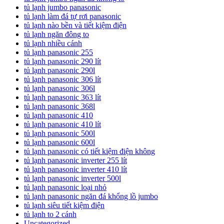
tủ lạnh jumbo panasonic
tủ lạnh làm đá tự rơi panasonic
tủ lạnh nào bền và tiết kiệm điện
tủ lạnh ngăn đông to
tủ lạnh nhiều cánh
tủ lạnh panasonic 255
tủ lạnh panasonic 290 lít
tủ lạnh panasonic 290l
tủ lạnh panasonic 306 lít
tủ lạnh panasonic 306l
tủ lạnh panasonic 363 lít
tủ lạnh panasonic 368l
tủ lạnh panasonic 410
tủ lạnh panasonic 410 lít
tủ lạnh panasonic 500l
tủ lạnh panasonic 600l
tủ lạnh panasonic có tiết kiệm điện không
tủ lạnh panasonic inverter 255 lít
tủ lạnh panasonic inverter 410 lít
tủ lạnh panasonic inverter 500l
tủ lạnh panasonic loại nhỏ
tủ lạnh panasonic ngăn đá khổng lồ jumbo
tủ lạnh siêu tiết kiệm điện
tủ lạnh to 2 cánh
Uncategorized