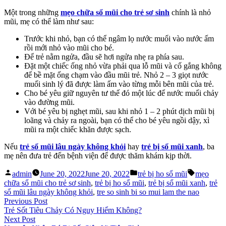
Một trong những
mẹo chữa sổ mũi cho trẻ sơ sinh
chính là nhỏ
mũi, mẹ có thể làm như sau:
Trước khi nhỏ, bạn có thể ngâm lọ nước muối vào nước ấm
rồi mới nhỏ vào mũi cho bé.
Để trẻ nằm ngửa, đầu sẽ hơi ngửa nhẹ ra phía sau.
Đặt một chiếc ống nhỏ vừa phải qua lỗ mũi và cố gắng không
để bề mặt ống chạm vào đầu mũi trẻ. Nhỏ 2 – 3 giọt nước
muối sinh lý đã được làm ấm vào từng mỗi bên mũi của trẻ.
Cho bé yêu giữ nguyên tư thế đó một lúc để nước muối chảy
vào đường mũi.
Với bé yêu bị nghẹt mũi, sau khi nhỏ 1 – 2 phút dịch mũi bị
loãng và chảy ra ngoài, bạn có thể cho bé yêu ngồi dậy, xì
mũi ra một chiếc khăn được sạch.
Nếu
trẻ sổ mũi lâu ngày không khỏi
hay
trẻ bị sổ mũi xanh
, ba
mẹ nên đưa trẻ đến bệnh viện để được thăm khám kịp thời.
Posted
Posted
Tags:
admin
June 20, 2022
June 20, 2022
trẻ bị ho sổ mũi
mẹo
by
in
chữa sổ mũi cho trẻ sơ sinh
,
trẻ bị ho sổ mũi
,
trẻ bị sổ mũi xanh
,
trẻ
sổ mũi lâu ngày không khỏi
,
tre so sinh bi so mui lam the nao
Post
Previous
Previous Post
post:
Trẻ Sốt Tiêu Chảy Có Nguy Hiểm Không?
navigation
Next
Next Post