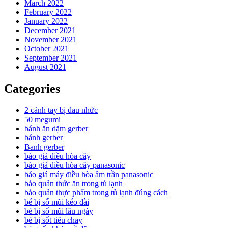
March 2022
February 2022
January 2022
December 2021
November 2021
October 2021
September 2021
August 2021
Categories
2 cánh tay bị đau nhức
50 megumi
bánh ăn dặm gerber
bánh gerber
Banh gerber
báo giá điều hòa cây
báo giá điều hòa cây panasonic
báo giá máy điều hòa âm trần panasonic
bảo quản thức ăn trong tủ lạnh
bảo quản thực phẩm trong tủ lạnh đúng cách
bé bị sổ mũi kéo dài
bé bị sổ mũi lâu ngày
bé bị sốt tiêu chảy