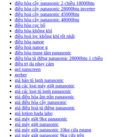
điều hòa cây panasonic 2 chiều 18000btu
điều hòa cây panasonic 28000btu inverter
điều hoà cây panasonic 45000btu
điều hòa cây panasonic 48000btu
điều hòa cục bộ
điều hòa không khí
điều hoà lọc không khí tốt nhất
điều hòa nanoe
điều hoà nanoe g
điều hòa trung tâm panasonic
điều hòa tủ đứng panasonic 28000btu 1 chiều
điều trị da nhạy cảm
gel sunscreen
gerber
giá bán tủ lạnh panasonic
giá các loại máy giặt panasonic
giá các loại tủ lạnh panasonic
giá điều hòa âm trần panasonic
giá điều hòa cây panasonic
giá điều hoà tủ đứng panasonic
giá lotion hada labo
giá máy giặt 9kg panasonic
giá máy giặt panasonic
giá máy giặt panasonic 10kg cửa ngang
giá máy giặt panasonic 9kg cửa trên