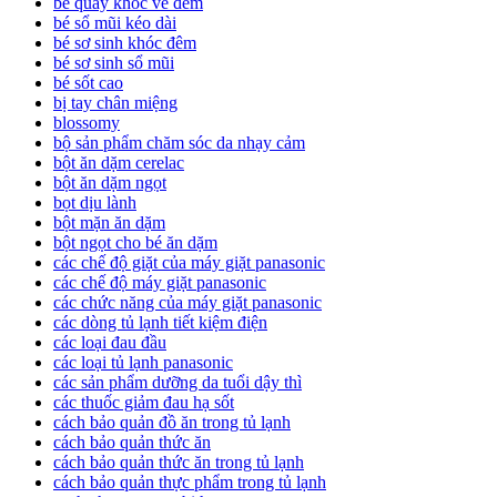
bé quấy khóc về đêm
bé sổ mũi kéo dài
bé sơ sinh khóc đêm
bé sơ sinh sổ mũi
bé sốt cao
bị tay chân miệng
blossomy
bộ sản phẩm chăm sóc da nhạy cảm
bột ăn dặm cerelac
bột ăn dặm ngọt
bọt dịu lành
bột mặn ăn dặm
bột ngọt cho bé ăn dặm
các chế độ giặt của máy giặt panasonic
các chế độ máy giặt panasonic
các chức năng của máy giặt panasonic
các dòng tủ lạnh tiết kiệm điện
các loại đau đầu
các loại tủ lạnh panasonic
các sản phẩm dưỡng da tuổi dậy thì
các thuốc giảm đau hạ sốt
cách bảo quản đồ ăn trong tủ lạnh
cách bảo quản thức ăn
cách bảo quản thức ăn trong tủ lạnh
cách bảo quản thực phẩm trong tủ lạnh