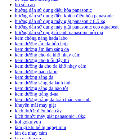
ho sốt cao
hướng dẫn sử dụng điều hòa panasonic
hướng dẫn sử dụng điều khiển điều hòa panasonic
hướng dẫn sử dụng máy giặt panasonic 8.5 kg
hướng dẫn sử dụng máy giặt panasonic eco aquabeat
hướng dẫn sử dụng tủ lạnh panasonic nội địa
kem chống nắng hada labo
kem dưỡng ẩm da hỗn hợp
kem dưỡng ẩm làm sáng da
kem dưỡng cho da khô nhạy cảm
kem dưỡng cho tuổi dậy thì
kem dưỡng da cho da khô nhạy cảm
kem dưỡng hada labo
kem dưỡng sáng da
kem dưỡng sáng da lành tính
kem dưỡng sáng da nào tốt
kem dưỡng trắng d-na
kem dưỡng trắng da toàn thân sau sinh
khuyến mãi máy giặt
kích thước điều hòa cây
kích thước máy giặt panasonic 10kg
koi gokujyun
làm gì khi bé bị nghẹt mũi
làn da nhạy cảm
lan nach nam