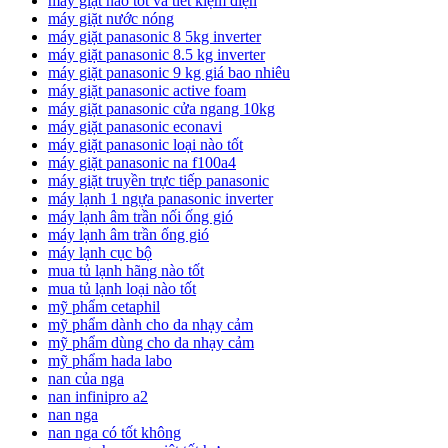
máy giặt nào tốt và tiết kiệm điện
máy giặt nước nóng
máy giặt panasonic 8 5kg inverter
máy giặt panasonic 8.5 kg inverter
máy giặt panasonic 9 kg giá bao nhiêu
máy giặt panasonic active foam
máy giặt panasonic cửa ngang 10kg
máy giặt panasonic econavi
máy giặt panasonic loại nào tốt
máy giặt panasonic na f100a4
máy giặt truyền trực tiếp panasonic
máy lạnh 1 ngựa panasonic inverter
máy lạnh âm trần nối ống gió
máy lạnh âm trần ống gió
máy lạnh cục bộ
mua tủ lạnh hãng nào tốt
mua tủ lạnh loại nào tốt
mỹ phẩm cetaphil
mỹ phẩm dành cho da nhạy cảm
mỹ phẩm dùng cho da nhạy cảm
mỹ phẩm hada labo
nan của nga
nan infinipro a2
nan nga
nan nga có tốt không