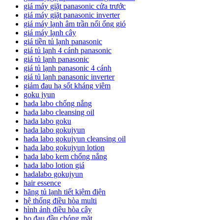
giá máy giặt panasonic cửa trước
giá máy giặt panasonic inverter
giá máy lạnh âm trần nối ống gió
giá máy lạnh cây
giá tiền tủ lạnh panasonic
giá tủ lạnh 4 cánh panasonic
giá tủ lạnh panasonic
giá tủ lạnh panasonic 4 cánh
giá tủ lạnh panasonic inverter
giảm đau hạ sốt kháng viêm
goku jyun
hada labo chống nắng
hada labo cleansing oil
hada labo goku
hada labo gokujyun
hada labo gokujyun cleansing oil
hada labo gokujyun lotion
hada labo kem chống nắng
hada labo lotion giá
hadalabo gokujyun
hair essence
hãng tủ lạnh tiết kiệm điện
hệ thống điều hòa multi
hình ảnh điều hòa cây
ho đau đầu chóng mặt