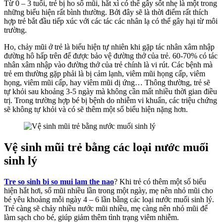
Từ 0 – 3 tuổi, trẻ bị ho sổ mũi, hắt xì có thể gây sốt nhẹ là một trong
những biểu hiện rất bình thường. Bởi đây sẽ là thời điểm rất thích
hợp trẻ bắt đầu tiếp xúc với các tác các nhân lạ có thể gây hại từ môi
trường.
Ho, chảy mũi ở trẻ là biểu hiện tự nhiên khi gặp tác nhân xâm nhập
đường hô hấp trên để được bảo vệ đường thở của trẻ. 60-70% có tác
nhân xâm nhập vào đường thở của trẻ chính là vi rút. Các bệnh mà
trẻ em thường gặp phải là bị cảm lạnh, viêm mũi họng cấp, viêm
họng, viêm mũi cấp, hay viêm mũi dị ứng… Thông thường, trẻ sẽ
tự khỏi sau khoảng 3-5 ngày mà không cần mất nhiều thời gian điều
trị. Trong trường hợp bé bị bệnh do nhiễm vi khuẩn, các triệu chứng
sẽ không tự khỏi và có sẽ thêm một số biểu hiện nặng hơn.
Vệ sinh mũi trẻ bằng các loại nước muối
sinh lý
Tre so sinh bi so mui lam the nao
? Khi trẻ có thêm một số biểu
hiện hắt hơi, sổ mũi nhiều lần trong một ngày, mẹ nên nhỏ mũi cho
bé yêu khoảng mỗi ngày 4 – 6 lần bằng các loại nước muối sinh lý.
Trẻ càng sẽ chảy nhiều nước mũi nhiều, mẹ càng nên nhỏ mũi để
làm sạch cho bé, giúp giảm thêm tình trạng viêm nhiễm.