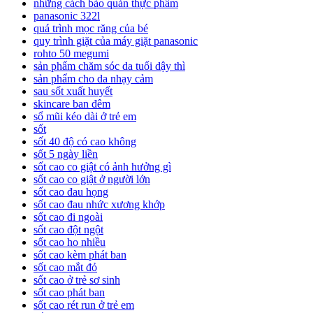
những cách bảo quản thực phẩm
panasonic 322l
quá trình mọc răng của bé
quy trình giặt của máy giặt panasonic
rohto 50 megumi
sản phẩm chăm sóc da tuổi dậy thì
sản phẩm cho da nhạy cảm
sau sốt xuất huyết
skincare ban đêm
sổ mũi kéo dài ở trẻ em
sốt
sốt 40 độ có cao không
sốt 5 ngày liền
sốt cao co giật có ảnh hưởng gì
sốt cao co giật ở người lớn
sốt cao đau họng
sốt cao đau nhức xương khớp
sốt cao đi ngoài
sốt cao đột ngột
sốt cao ho nhiều
sốt cao kèm phát ban
sốt cao mắt đỏ
sốt cao ở trẻ sơ sinh
sốt cao phát ban
sốt cao rét run ở trẻ em