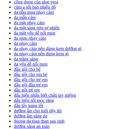
công dụng của aloe vera
cúm a sốt bao nhiêu độ
da dầu mụn nhạy cảm
da mẫn cảm
da mặt nhạy cảm
da mặt sáng mịn tự nhiên
da mặt yếu dễ nổi mụn
da mụn nhạy cảm
da nhạy cảm
da nhạy cảm nên dùng kem dưỡng gì
da nhạy cảm nên dùng kem gì
da trắng sáng
da yếu dễ nổi mụn
dầu gội cho bé
dầu gội cho em bé
dầu gội cho trẻ em
dầu gội đầu trẻ em
dầu gội trẻ em
dấu hiệu nhận biết chân tay miệng
dấu hiệu sốt mọc răng
dầu tẩy trang tốt
dưỡng ẩm cho tuổi dậy thì
dưỡng ẩm sáng da
duong da toan than sau sinh
dưỡng sáng an toàn