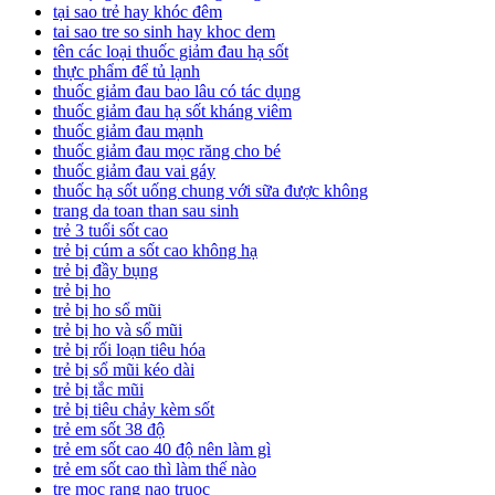
tại sao trẻ hay khóc đêm
tai sao tre so sinh hay khoc dem
tên các loại thuốc giảm đau hạ sốt
thực phẩm để tủ lạnh
thuốc giảm đau bao lâu có tác dụng
thuốc giảm đau hạ sốt kháng viêm
thuốc giảm đau mạnh
thuốc giảm đau mọc răng cho bé
thuốc giảm đau vai gáy
thuốc hạ sốt uống chung với sữa được không
trang da toan than sau sinh
trẻ 3 tuổi sốt cao
trẻ bị cúm a sốt cao không hạ
trẻ bị đầy bụng
trẻ bị ho
trẻ bị ho sổ mũi
trẻ bị ho và sổ mũi
trẻ bị rối loạn tiêu hóa
trẻ bị sổ mũi kéo dài
trẻ bị tắc mũi
trẻ bị tiêu chảy kèm sốt
trẻ em sốt 38 độ
trẻ em sốt cao 40 độ nên làm gì
trẻ em sốt cao thì làm thế nào
tre moc rang nao truoc