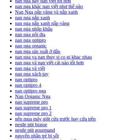
nan nga hay nan việt tốt hơn
nan nga khác nan việt như thế nào
Nan Nga nắp vàng và nắp xanh
nan nga nắp xanh
nan nga nắp xanh nắp vàng
nan nga nhập khẩu
nan nga nội địa
nan nga optipro
nan nga organic
nan nga sản xuất ở đâu
nan nga va nan thuy si co gi khac nhau
nan nga và nan việt cái nào tốt hơn
nan nga và việt
nan nga xách tay
nan optipro
nan optipro 4
nan optipro nga
Nan Organic Nga
nan supreme pro
nan supreme pro 1
nan supreme pro 2
nên mua máy giặt cửa trước hay cửa trên
nestle ptit brasse
nestle ptit gourmand
nguyên nhân trẻ bị sốt