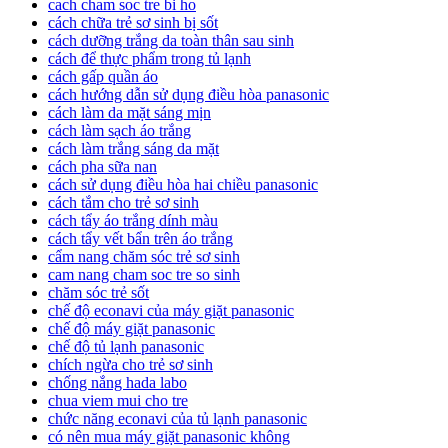
cach cham soc tre bi ho
cách chữa trẻ sơ sinh bị sốt
cách dưỡng trắng da toàn thân sau sinh
cách để thực phẩm trong tủ lạnh
cách gấp quần áo
cách hướng dẫn sử dụng điều hòa panasonic
cách làm da mặt sáng mịn
cách làm sạch áo trắng
cách làm trắng sáng da mặt
cách pha sữa nan
cách sử dụng điều hòa hai chiều panasonic
cách tắm cho trẻ sơ sinh
cách tẩy áo trắng dính màu
cách tẩy vết bẩn trên áo trắng
cẩm nang chăm sóc trẻ sơ sinh
cam nang cham soc tre so sinh
chăm sóc trẻ sốt
chế độ econavi của máy giặt panasonic
chế độ máy giặt panasonic
chế độ tủ lạnh panasonic
chích ngừa cho trẻ sơ sinh
chống nắng hada labo
chua viem mui cho tre
chức năng econavi của tủ lạnh panasonic
có nên mua máy giặt panasonic không