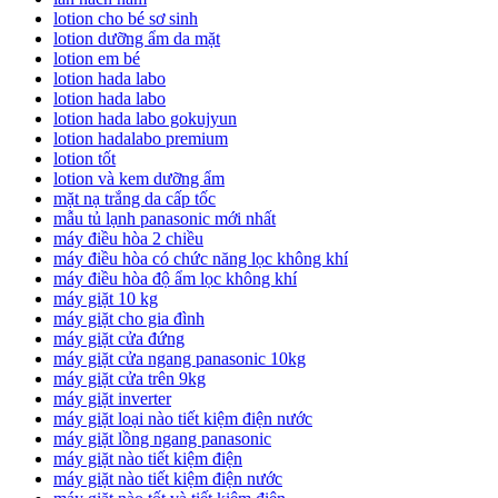
lotion cho bé sơ sinh
lotion dưỡng ẩm da mặt
lotion em bé
lotion hada labo
lotion hada labo
lotion hada labo gokujyun
lotion hadalabo premium
lotion tốt
lotion và kem dưỡng ẩm
mặt nạ trắng da cấp tốc
mẫu tủ lạnh panasonic mới nhất
máy điều hòa 2 chiều
máy điều hòa có chức năng lọc không khí
máy điều hòa độ ẩm lọc không khí
máy giặt 10 kg
máy giặt cho gia đình
máy giặt cửa đứng
máy giặt cửa ngang panasonic 10kg
máy giặt cửa trên 9kg
máy giặt inverter
máy giặt loại nào tiết kiệm điện nước
máy giặt lồng ngang panasonic
máy giặt nào tiết kiệm điện
máy giặt nào tiết kiệm điện nước