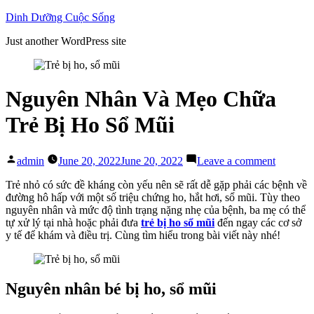
Skip
Dinh Dưỡng Cuộc Sống
to
Just another WordPress site
content
Nguyên Nhân Và Mẹo Chữa
Trẻ Bị Ho Sổ Mũi
Posted
on
admin
June 20, 2022
June 20, 2022
Leave a comment
by
Nguyên
Nhân
Trẻ nhỏ có sức đề kháng còn yếu nên sẽ rất dễ gặp phải các bệnh về
Và
đường hô hấp với một số triệu chứng ho, hắt hơi, sổ mũi. Tùy theo
Mẹo
nguyên nhân và mức độ tình trạng nặng nhẹ của bệnh, ba mẹ có thể
Chữa
tự xử lý tại nhà hoặc phải đưa
trẻ bị ho sổ mũi
đến ngay các cơ sở
Trẻ
y tế để khám và điều trị. Cùng tìm hiểu trong bài viết này nhé!
Bị
Ho
Sổ
Mũi
Nguyên nhân bé bị ho, sổ mũi