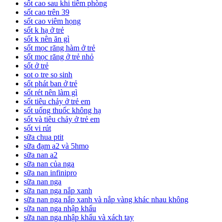
sốt cao sau khi tiêm phòng
sốt cao trên 39
sốt cao viêm họng
sốt k hạ ở trẻ
sốt k nên ăn gì
sốt mọc răng hàm ở trẻ
sốt mọc răng ở trẻ nhỏ
sốt ở trẻ
sot o tre so sinh
sốt phát ban ở trẻ
sốt rét nên làm gì
sốt tiêu chảy ở trẻ em
sốt uống thuốc không hạ
sốt và tiêu chảy ở trẻ em
sốt vi rút
sữa chua ptit
sữa đạm a2 và 5hmo
sữa nan a2
sữa nan của nga
sữa nan infinipro
sữa nan nga
sữa nan nga nắp xanh
sữa nan nga nắp xanh và nắp vàng khác nhau không
sữa nan nga nhập khẩu
sữa nan nga nhập khẩu và xách tay