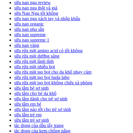
sữa nan nga review
sữa nan nga thật và giả
sữa Nan Nga tốt không
sữa nan nga xách tay và nhập khẩu
sữa nan organic
sữa nan pha sẵn
sữa nan supreme
sữa nan supreme 1
sữa nan vàng
sữa rửa mặt amino acid có tốt không
sữa rửa mặt dưỡng sáng
sữa rửa mặt lành tính
sữa rửa mặt nhiều bọt
sữa rửa mặt tạo bọt cho da khô nhạy cảm
sữa rửa mặt tạo bọt hada labo
sữa rửa mặt tạo bọt không chứa xà phòng
sữa tắm bé sơ sinh
sữa tắm cho bé da khô
sữa tắm dành cho trẻ sơ sinh
sữa tắm em bé
sữa tắm nào tốt cho trẻ sơ sinh
sữa tắm trẻ em
sữa tắm trẻ sơ sinh
tác dụng của dầu tẩy trang
tác dụng của kem chống nắng