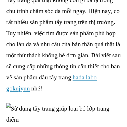
Tẩy trang quả thật không còn gì xa lạ trong
trang
chu trình chăm sóc da mỗi ngày. Hiện nay, có
hada
labo
rất nhiều sản phẩm tẩy trang trên thị trường.
gokujyun
Tuy nhiên, việc tìm được sản phẩm phù hợp
(P1)
cho làn da và nhu cầu của bản thân quả thật là
một thử thách không hề đơn giản. Bài viết sau
sẽ cung cấp những thông tin cần thiết cho bạn
về sản phẩm dầu tẩy trang
hada labo
gokujyun
nhé!