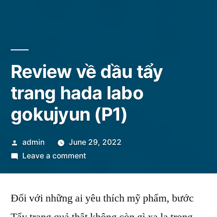
Review về dầu tẩy
trang hada labo
gokujyun (P1)
Posted
admin
June 29, 2022
by
on
Leave a comment
Review
về
Đối với những ai yêu thích mỹ phẩm, bước
dầu
tẩy