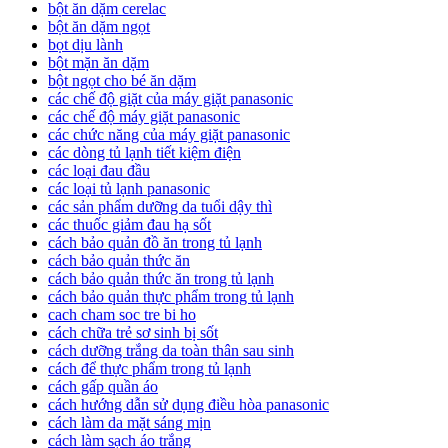
bột ăn dặm cerelac
bột ăn dặm ngọt
bọt dịu lành
bột mặn ăn dặm
bột ngọt cho bé ăn dặm
các chế độ giặt của máy giặt panasonic
các chế độ máy giặt panasonic
các chức năng của máy giặt panasonic
các dòng tủ lạnh tiết kiệm điện
các loại đau đầu
các loại tủ lạnh panasonic
các sản phẩm dưỡng da tuổi dậy thì
các thuốc giảm đau hạ sốt
cách bảo quản đồ ăn trong tủ lạnh
cách bảo quản thức ăn
cách bảo quản thức ăn trong tủ lạnh
cách bảo quản thực phẩm trong tủ lạnh
cach cham soc tre bi ho
cách chữa trẻ sơ sinh bị sốt
cách dưỡng trắng da toàn thân sau sinh
cách để thực phẩm trong tủ lạnh
cách gấp quần áo
cách hướng dẫn sử dụng điều hòa panasonic
cách làm da mặt sáng mịn
cách làm sạch áo trắng