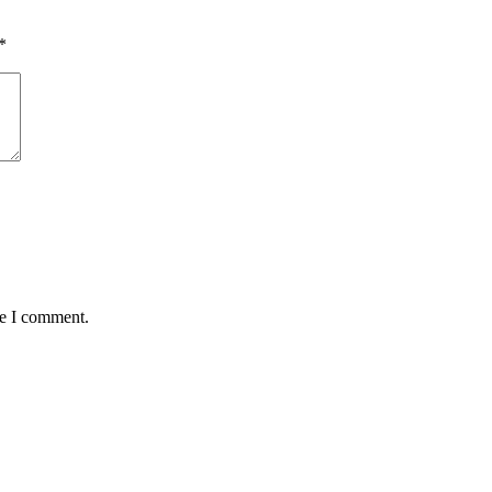
*
me I comment.