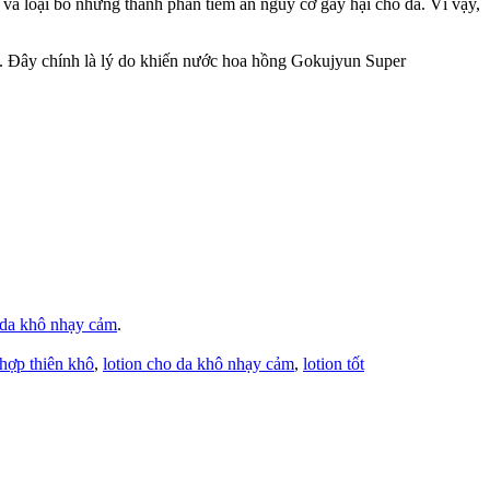
 và loại bỏ những thành phần tiềm ẩn nguy cơ gây hại cho da. Vì vậy,
 Đây chính là lý do khiến nước hoa hồng Gokujyun Super
 da khô nhạy cảm
.
 hợp thiên khô
,
lotion cho da khô nhạy cảm
,
lotion tốt