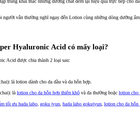
p trung khai thác những dưỡng chất đem lại hiệu quả trực tiếp cho da
 người vẫn thường nghĩ ngay đến Lotion cùng những dòng dưỡng ẩm.
er Hyaluronic Acid có mấy loại?
c Acid được chia thành 2 loại sau:
hai): là lotion dành cho da dầu và da hỗn hợp.
chai): là
lotion cho da hỗn hợp thiên khô
và da thường hoặc
lotion cho
m tối ưu hada labo
,
goku jyun
,
hada labo gokujyun
,
lotion cho da hỗn