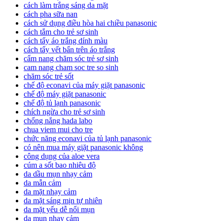
cách làm trắng sáng da mặt
cách pha sữa nan
cách sử dụng điều hòa hai chiều panasonic
cách tắm cho trẻ sơ sinh
cách tẩy áo trắng dính màu
cách tẩy vết bẩn trên áo trắng
cẩm nang chăm sóc trẻ sơ sinh
cam nang cham soc tre so sinh
chăm sóc trẻ sốt
chế độ econavi của máy giặt panasonic
chế độ máy giặt panasonic
chế độ tủ lạnh panasonic
chích ngừa cho trẻ sơ sinh
chống nắng hada labo
chua viem mui cho tre
chức năng econavi của tủ lạnh panasonic
có nên mua máy giặt panasonic không
công dụng của aloe vera
cúm a sốt bao nhiêu độ
da dầu mụn nhạy cảm
da mẫn cảm
da mặt nhạy cảm
da mặt sáng mịn tự nhiên
da mặt yếu dễ nổi mụn
da mụn nhạy cảm