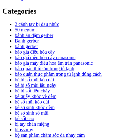
Categories
2 cánh tay bị đau nhức
50 megumi
bánh ăn dặm gerber
Banh gerber
bánh gerber
báo giá điều hòa cây
báo giá điều hòa cây panasonic
báo giá máy điều hòa âm trần panasonic
bảo quản thức ăn trong tủ lạnh
bảo quản thực phẩm trong tủ lạnh đúng cách
bé bị sổ mũi kéo dài
bé bị sổ mũi lâu ngày
bé bị sốt tiêu chảy
bé quấy khóc về đêm
bé sổ mũi kéo dài
bé sơ sinh khóc đêm
bé sơ sinh sổ mũi
bé sốt cao
bị tay chân miệng
blossomy
bộ sản phẩm chăm sóc da nhạy cảm