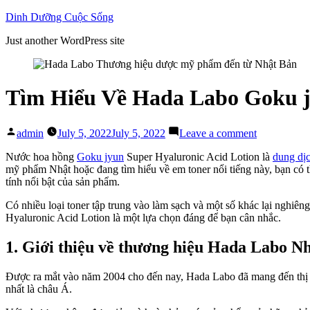
Skip
Dinh Dưỡng Cuộc Sống
to
Just another WordPress site
content
Tìm Hiểu Về Hada Labo Goku j
Posted
on
admin
July 5, 2022
July 5, 2022
Leave a comment
by
Tìm
Hiểu
Nước hoa hồng
Goku jyun
Super Hyaluronic Acid Lotion là
dung dị
Về
mỹ phẩm Nhật hoặc đang tìm hiểu về em toner nổi tiếng này, bạn có
Hada
tính nổi bật của sản phẩm.
Labo
Có nhiều loại toner tập trung vào làm sạch và một số khác lại ngh
Goku
Hyaluronic Acid Lotion là một lựa chọn đáng để bạn cân nhắc.
jyun
Super
Hyaluronic
1. Giới thiệu về thương hiệu Hada Labo N
Acid
Lotion
Được ra mắt vào năm 2004 cho đến nay, Hada Labo đã mang đến thị t
nhất là châu Á.