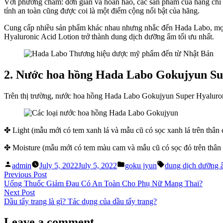
Với phương châm: đơn giản và hoàn hảo, các sản phẩm của hãng chỉ tậ
tính an toàn cũng được coi là một điểm cộng nổi bật của hãng.
Cung cấp nhiều sản phẩm khác nhau nhưng nhắc đến Hada Labo, mọi
Hyaluronic Acid Lotion trở thành dung dịch dưỡng ẩm tối ưu nhất.
2. Nước hoa hồng Hada Labo Gokujyun Sup
Trên thị trường, nước hoa hồng Hada Labo Gokujyun Super Hyaluroni
✤ Light (mẫu mới có tem xanh lá và mẫu cũ có sọc xanh lá trên thân c
✤ Moisture (mẫu mới có tem màu cam và mẫu cũ có sọc đỏ trên thân 
Posted
Posted
Tags:
admin
July 5, 2022
July 5, 2022
goku jyun
dung dịch dưỡng ẩ
by
in
Post
Previous
Previous Post
post:
Uống Thuốc Giảm Đau Có An Toàn Cho Phụ Nữ Mang Thai?
navigation
Next
Next Post
post:
Dầu tẩy trang là gì? Tác dụng của dầu tẩy trang?
Leave a comment