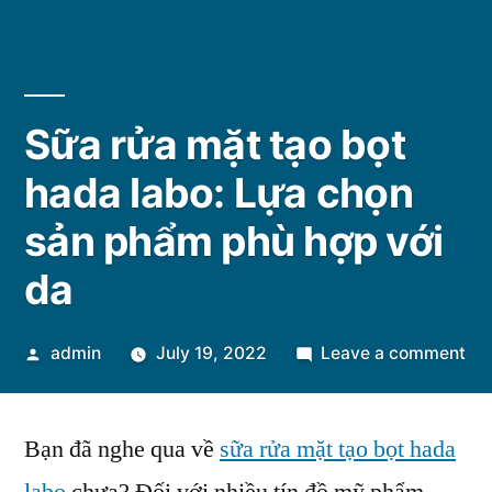
Sữa rửa mặt tạo bọt
hada labo: Lựa chọn
sản phẩm phù hợp với
da
Posted
on
admin
July 19, 2022
Leave a comment
by
Sữ
rử
Bạn đã nghe qua về
sữa rửa mặt tạo bọt hada
mặ
tạo