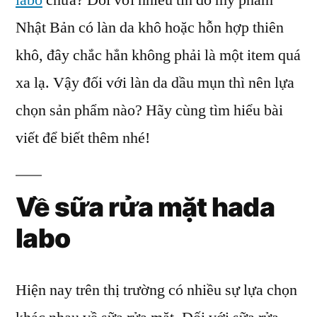
labo
chưa? Đối với nhiều tín đồ mỹ phẩm
bọ
Nhật Bản có làn da khô hoặc hỗn hợp thiên
ha
lab
khô, đây chắc hẳn không phải là một item quá
Lự
xa lạ. Vậy đối với làn da dầu mụn thì nên lựa
ch
chọn sản phẩm nào? Hãy cùng tìm hiểu bài
sả
ph
viết để biết thêm nhé!
ph
hợ
với
Về sữa rửa mặt hada
da
labo
Hiện nay trên thị trường có nhiều sự lựa chọn