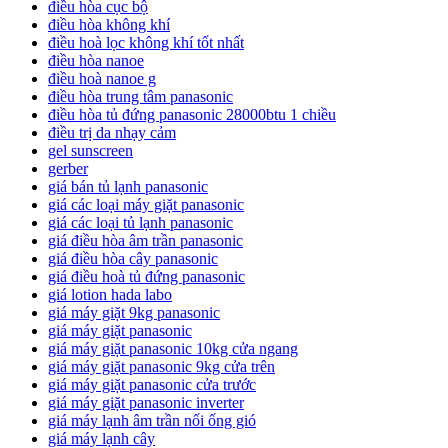
điều hòa cục bộ
điều hòa không khí
điều hoà lọc không khí tốt nhất
điều hòa nanoe
điều hoà nanoe g
điều hòa trung tâm panasonic
điều hòa tủ đứng panasonic 28000btu 1 chiều
điều trị da nhạy cảm
gel sunscreen
gerber
giá bán tủ lạnh panasonic
giá các loại máy giặt panasonic
giá các loại tủ lạnh panasonic
giá điều hòa âm trần panasonic
giá điều hòa cây panasonic
giá điều hoà tủ đứng panasonic
giá lotion hada labo
giá máy giặt 9kg panasonic
giá máy giặt panasonic
giá máy giặt panasonic 10kg cửa ngang
giá máy giặt panasonic 9kg cửa trên
giá máy giặt panasonic cửa trước
giá máy giặt panasonic inverter
giá máy lạnh âm trần nối ống gió
giá máy lạnh cây