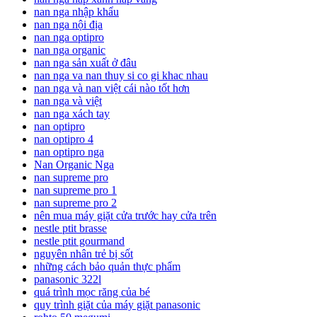
nan nga nhập khẩu
nan nga nội địa
nan nga optipro
nan nga organic
nan nga sản xuất ở đâu
nan nga va nan thuy si co gi khac nhau
nan nga và nan việt cái nào tốt hơn
nan nga và việt
nan nga xách tay
nan optipro
nan optipro 4
nan optipro nga
Nan Organic Nga
nan supreme pro
nan supreme pro 1
nan supreme pro 2
nên mua máy giặt cửa trước hay cửa trên
nestle ptit brasse
nestle ptit gourmand
nguyên nhân trẻ bị sốt
những cách bảo quản thực phẩm
panasonic 322l
quá trình mọc răng của bé
quy trình giặt của máy giặt panasonic