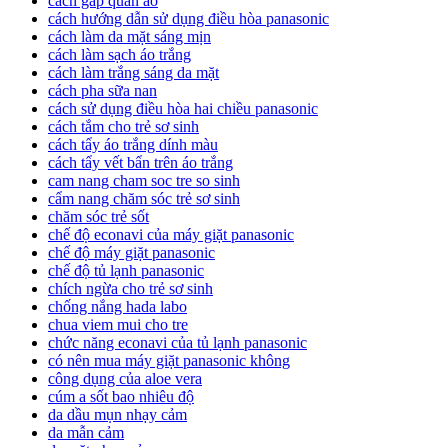
cách gấp quần áo
cách hướng dẫn sử dụng điều hòa panasonic
cách làm da mặt sáng mịn
cách làm sạch áo trắng
cách làm trắng sáng da mặt
cách pha sữa nan
cách sử dụng điều hòa hai chiều panasonic
cách tắm cho trẻ sơ sinh
cách tẩy áo trắng dính màu
cách tẩy vết bẩn trên áo trắng
cam nang cham soc tre so sinh
cẩm nang chăm sóc trẻ sơ sinh
chăm sóc trẻ sốt
chế độ econavi của máy giặt panasonic
chế độ máy giặt panasonic
chế độ tủ lạnh panasonic
chích ngừa cho trẻ sơ sinh
chống nắng hada labo
chua viem mui cho tre
chức năng econavi của tủ lạnh panasonic
có nên mua máy giặt panasonic không
công dụng của aloe vera
cúm a sốt bao nhiêu độ
da dầu mụn nhạy cảm
da mẫn cảm