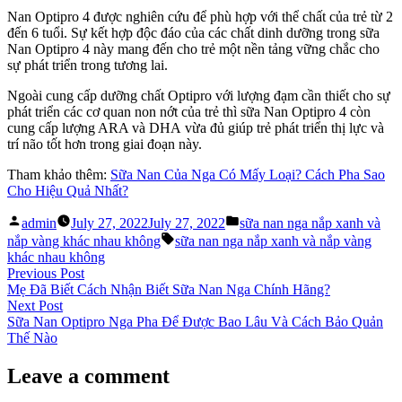
Nan Optipro 4 được nghiên cứu để phù hợp với thể chất của trẻ từ 2
đến 6 tuổi. Sự kết hợp độc đáo của các chất dinh dưỡng trong sữa
Nan Optipro 4 này mang đến cho trẻ một nền tảng vững chắc cho
sự phát triển trong tương lai.
Ngoài cung cấp dưỡng chất Optipro với lượng đạm cần thiết cho sự
phát triển các cơ quan non nớt của trẻ thì sữa Nan Optipro 4 còn
cung cấp lượng ARA và DHA vừa đủ giúp trẻ phát triển thị lực và
trí não tốt hơn trong giai đoạn này.
Tham khảo thêm:
Sữa Nan Của Nga Có Mấy Loại? Cách Pha Sao
Cho Hiệu Quả Nhất?
Posted
Posted
admin
July 27, 2022
July 27, 2022
sữa nan nga nắp xanh và
by
in
Tags:
nắp vàng khác nhau không
sữa nan nga nắp xanh và nắp vàng
khác nhau không
Post
Previous
Previous Post
post:
Mẹ Đã Biết Cách Nhận Biết Sữa Nan Nga Chính Hãng?
navigation
Next
Next Post
post:
Sữa Nan Optipro Nga Pha Để Được Bao Lâu Và Cách Bảo Quản
Thế Nào
Leave a comment