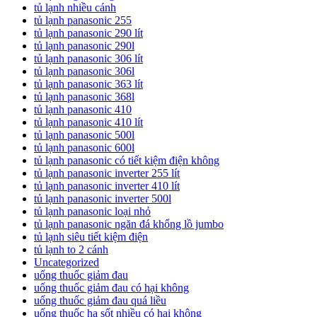
tủ lạnh nhiều cánh
tủ lạnh panasonic 255
tủ lạnh panasonic 290 lít
tủ lạnh panasonic 290l
tủ lạnh panasonic 306 lít
tủ lạnh panasonic 306l
tủ lạnh panasonic 363 lít
tủ lạnh panasonic 368l
tủ lạnh panasonic 410
tủ lạnh panasonic 410 lít
tủ lạnh panasonic 500l
tủ lạnh panasonic 600l
tủ lạnh panasonic có tiết kiệm điện không
tủ lạnh panasonic inverter 255 lít
tủ lạnh panasonic inverter 410 lít
tủ lạnh panasonic inverter 500l
tủ lạnh panasonic loại nhỏ
tủ lạnh panasonic ngăn đá khổng lồ jumbo
tủ lạnh siêu tiết kiệm điện
tủ lạnh to 2 cánh
Uncategorized
uống thuốc giảm đau
uống thuốc giảm đau có hại không
uống thuốc giảm đau quá liều
uống thuốc hạ sốt nhiều có hại không