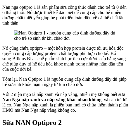
Nan nga optipro 1 là sản phẩm sữa công thức dành cho trẻ từ 0 đến
6 tháng tuổi. Nó được thiết kế đặc biệt để cung cấp cho bé nhiều
dưỡng chất thiết yếu giúp bé phát triển toàn diện về cả thể chất lẫn
tinh thần.
Nó cũng chứa optipro – một hỗn hợp protein được tối ưu hóa độc
quyền cung cấp lượng protein chất lượng phù hợp cho bé. Bổ
sung Bifidus BL – chế phẩm sinh học tích cực được cấp bằng sáng
chế giúp duy trì hệ tiêu hóa khỏe mạnh trong những năm đầu tiên
của cuộc đời bé.
Tóm lại, Nan Optipro 1 là nguồn cung cấp dinh dưỡng đầy đủ giúp
trẻ sơ sinh khỏe mạnh ngay từ khi chào đời.
Với 2 diện mạo là nắp xanh và nắp vàng, nhiều mẹ không biết
sữa
Nan Nga nắp xanh và nắp vàng khác nhau không
, và câu trả lời
là có. Nan Nga nắp xanh là phiên bản mới có chứa thêm thành phần
HMO mà Nan Nga nắp vàng không có.
Sữa NAN Optipro 2