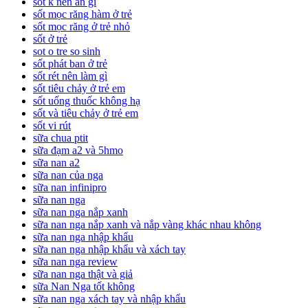
sốt k nên ăn gì
sốt mọc răng hàm ở trẻ
sốt mọc răng ở trẻ nhỏ
sốt ở trẻ
sot o tre so sinh
sốt phát ban ở trẻ
sốt rét nên làm gì
sốt tiêu chảy ở trẻ em
sốt uống thuốc không hạ
sốt và tiêu chảy ở trẻ em
sốt vi rút
sữa chua ptit
sữa đạm a2 và 5hmo
sữa nan a2
sữa nan của nga
sữa nan infinipro
sữa nan nga
sữa nan nga nắp xanh
sữa nan nga nắp xanh và nắp vàng khác nhau không
sữa nan nga nhập khẩu
sữa nan nga nhập khẩu và xách tay
sữa nan nga review
sữa nan nga thật và giả
sữa Nan Nga tốt không
sữa nan nga xách tay và nhập khẩu