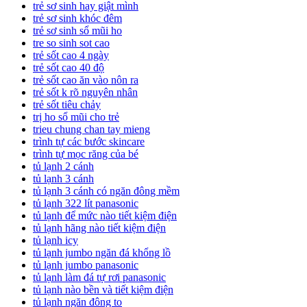
trẻ sơ sinh hay giật mình
trẻ sơ sinh khóc đêm
trẻ sơ sinh sổ mũi ho
tre so sinh sot cao
trẻ sốt cao 4 ngày
trẻ sốt cao 40 độ
trẻ sốt cao ăn vào nôn ra
trẻ sốt k rõ nguyên nhân
trẻ sốt tiêu chảy
trị ho sổ mũi cho trẻ
trieu chung chan tay mieng
trình tự các bước skincare
trình tự mọc răng của bé
tủ lạnh 2 cánh
tủ lạnh 3 cánh
tủ lạnh 3 cánh có ngăn đông mềm
tủ lạnh 322 lít panasonic
tủ lạnh để mức nào tiết kiệm điện
tủ lạnh hãng nào tiết kiệm điện
tủ lạnh icy
tủ lạnh jumbo ngăn đá khổng lồ
tủ lạnh jumbo panasonic
tủ lạnh làm đá tự rơi panasonic
tủ lạnh nào bền và tiết kiệm điện
tủ lạnh ngăn đông to