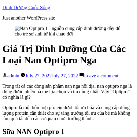
Skip
Dinh Dưỡng Cuộc Sống
to
Just another WordPress site
content
Giá Trị Dinh Dưỡng Của Các
Loại Nan Optipro Nga
Posted
on
admin
July 27, 2022
July 27, 2022
Leave a comment
by
Giá
Trị
Trong tất cả các dòng sản phẩm nan nga nội địa, nan optipro nga là
Dinh
dòng được nhiều bà mẹ lựa chọn và tin dùng nhất. Vậy “Optipro”
Dưỡng
có nghĩa là gì?
Của
Optipro là một hỗn hợp protein được tối ưu hóa và cung cấp đúng
Các
lượng protein cần thiết cho sự tăng trưởng tối ưu của bé mà không
Loại
làm quá tải đến các cơ quan chưa trưởng thành.
Nan
Optipro
Nga
Sữa NAN Optipro 1