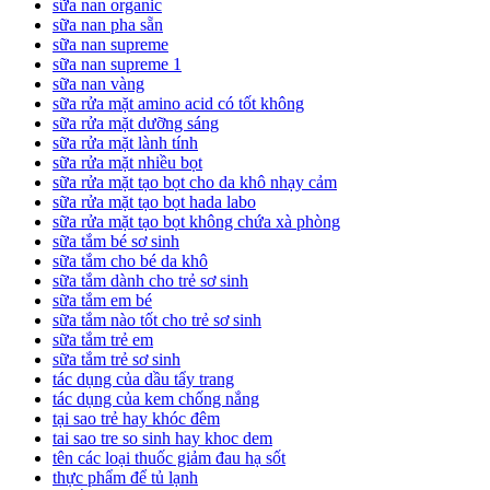
sữa nan organic
sữa nan pha sẵn
sữa nan supreme
sữa nan supreme 1
sữa nan vàng
sữa rửa mặt amino acid có tốt không
sữa rửa mặt dưỡng sáng
sữa rửa mặt lành tính
sữa rửa mặt nhiều bọt
sữa rửa mặt tạo bọt cho da khô nhạy cảm
sữa rửa mặt tạo bọt hada labo
sữa rửa mặt tạo bọt không chứa xà phòng
sữa tắm bé sơ sinh
sữa tắm cho bé da khô
sữa tắm dành cho trẻ sơ sinh
sữa tắm em bé
sữa tắm nào tốt cho trẻ sơ sinh
sữa tắm trẻ em
sữa tắm trẻ sơ sinh
tác dụng của dầu tẩy trang
tác dụng của kem chống nắng
tại sao trẻ hay khóc đêm
tai sao tre so sinh hay khoc dem
tên các loại thuốc giảm đau hạ sốt
thực phẩm để tủ lạnh