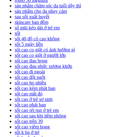
rohto 50 megumi
sản phẩm chăm sóc da tuổi dậy thì
sản phẩm cho da nhạy cảm
sau sốt xuất huyết
skincare ban đêm
sổ mũi kéo dài ở trẻ em
sốt
sốt 40 độ có cao không
sốt 5 ngày liền
sốt cao co giật có ảnh hưởng gì
sốt cao co giật ở người lớn
sốt cao đau họng
sốt cao đau nhức xương khớp
sốt cao đi ngoài
sốt cao đột ngột
sốt cao ho nhiều
sốt cao kèm phát ban
sốt cao mắt đỏ
sốt cao ở trẻ sơ sinh
sốt cao phát ban
sốt cao rét run ở trẻ em
sốt cao sau khi tiêm phòng
sốt cao trên 39
sốt cao viêm họng
sốt k hạ ở trẻ