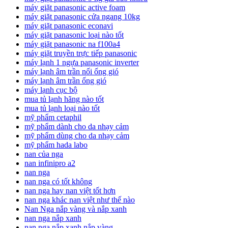
máy giặt panasonic active foam
máy giặt panasonic cửa ngang 10kg
máy giặt panasonic econavi
máy giặt panasonic loại nào tốt
máy giặt panasonic na f100a4
máy giặt truyền trực tiếp panasonic
máy lạnh 1 ngựa panasonic inverter
máy lạnh âm trần nối ống gió
máy lạnh âm trần ống gió
máy lạnh cục bộ
mua tủ lạnh hãng nào tốt
mua tủ lạnh loại nào tốt
mỹ phẩm cetaphil
mỹ phẩm dành cho da nhạy cảm
mỹ phẩm dùng cho da nhạy cảm
mỹ phẩm hada labo
nan của nga
nan infinipro a2
nan nga
nan nga có tốt không
nan nga hay nan việt tốt hơn
nan nga khác nan việt như thế nào
Nan Nga nắp vàng và nắp xanh
nan nga nắp xanh
nan nga nắp xanh nắp vàng