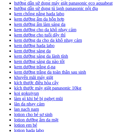
hướng dẫn sử dụng máy giặt panasonic eco aquabeat
hướng dẫn sử dụng tủ lạnh panasonic nội địa
kem chống nắng hada labo
kem dưỡng ẩm da hỗn hợp
kem dưỡng ẩm làm sáng da
kem dưỡng cho da khô nhạy cảm
kem dưỡng cho tuổi dậy thì
kem dưỡng da cho da khô nhạy cảm
kem dưỡng hada labo
kem dưỡng sáng da
kem dưỡng sáng da lành tính
kem dưỡng sáng da nào tốt
kem dưỡng trắng d-na
kem dưỡng trắng da toàn thân sau sinh
khuyến mãi máy giặt
kích thước điều hòa cây
kích thước máy giặt panasonic 10kg
koi gokujyun
làm gì khi bé bị nghẹt mũi
làn da nhạy cảm
lan nach nam
lotion cho bé sơ sinh
lotion dưỡng ẩm da mặt
lotion em bé
lotion hada labo