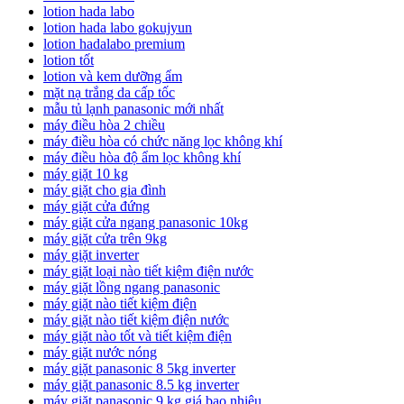
lotion hada labo
lotion hada labo gokujyun
lotion hadalabo premium
lotion tốt
lotion và kem dưỡng ẩm
mặt nạ trắng da cấp tốc
mẫu tủ lạnh panasonic mới nhất
máy điều hòa 2 chiều
máy điều hòa có chức năng lọc không khí
máy điều hòa độ ẩm lọc không khí
máy giặt 10 kg
máy giặt cho gia đình
máy giặt cửa đứng
máy giặt cửa ngang panasonic 10kg
máy giặt cửa trên 9kg
máy giặt inverter
máy giặt loại nào tiết kiệm điện nước
máy giặt lồng ngang panasonic
máy giặt nào tiết kiệm điện
máy giặt nào tiết kiệm điện nước
máy giặt nào tốt và tiết kiệm điện
máy giặt nước nóng
máy giặt panasonic 8 5kg inverter
máy giặt panasonic 8.5 kg inverter
máy giặt panasonic 9 kg giá bao nhiêu