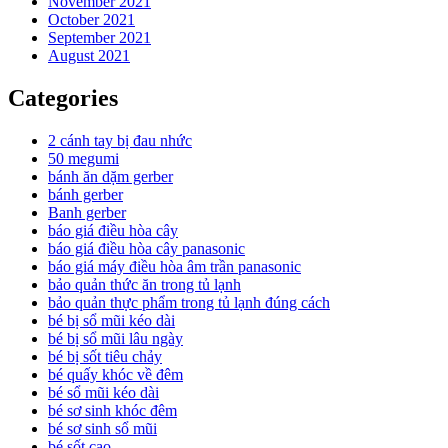
November 2021
October 2021
September 2021
August 2021
Categories
2 cánh tay bị đau nhức
50 megumi
bánh ăn dặm gerber
bánh gerber
Banh gerber
báo giá điều hòa cây
báo giá điều hòa cây panasonic
báo giá máy điều hòa âm trần panasonic
bảo quản thức ăn trong tủ lạnh
bảo quản thực phẩm trong tủ lạnh đúng cách
bé bị sổ mũi kéo dài
bé bị sổ mũi lâu ngày
bé bị sốt tiêu chảy
bé quấy khóc về đêm
bé sổ mũi kéo dài
bé sơ sinh khóc đêm
bé sơ sinh sổ mũi
bé sốt cao