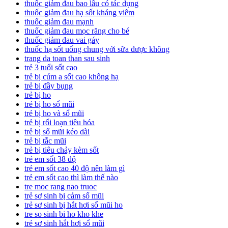
thuốc giảm đau bao lâu có tác dụng
thuốc giảm đau hạ sốt kháng viêm
thuốc giảm đau mạnh
thuốc giảm đau mọc răng cho bé
thuốc giảm đau vai gáy
thuốc hạ sốt uống chung với sữa được không
trang da toan than sau sinh
trẻ 3 tuổi sốt cao
trẻ bị cúm a sốt cao không hạ
trẻ bị đầy bụng
trẻ bị ho
trẻ bị ho sổ mũi
trẻ bị ho và sổ mũi
trẻ bị rối loạn tiêu hóa
trẻ bị sổ mũi kéo dài
trẻ bị tắc mũi
trẻ bị tiêu chảy kèm sốt
trẻ em sốt 38 độ
trẻ em sốt cao 40 độ nên làm gì
trẻ em sốt cao thì làm thế nào
tre moc rang nao truoc
trẻ sơ sinh bị cảm sổ mũi
trẻ sơ sinh bị hắt hơi sổ mũi ho
tre so sinh bi ho kho khe
trẻ sơ sinh hắt hơi sổ mũi