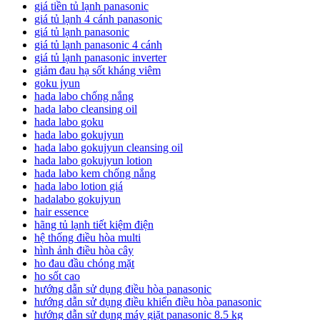
giá tiền tủ lạnh panasonic
giá tủ lạnh 4 cánh panasonic
giá tủ lạnh panasonic
giá tủ lạnh panasonic 4 cánh
giá tủ lạnh panasonic inverter
giảm đau hạ sốt kháng viêm
goku jyun
hada labo chống nắng
hada labo cleansing oil
hada labo goku
hada labo gokujyun
hada labo gokujyun cleansing oil
hada labo gokujyun lotion
hada labo kem chống nắng
hada labo lotion giá
hadalabo gokujyun
hair essence
hãng tủ lạnh tiết kiệm điện
hệ thống điều hòa multi
hình ảnh điều hòa cây
ho đau đầu chóng mặt
ho sốt cao
hướng dẫn sử dụng điều hòa panasonic
hướng dẫn sử dụng điều khiển điều hòa panasonic
hướng dẫn sử dụng máy giặt panasonic 8.5 kg