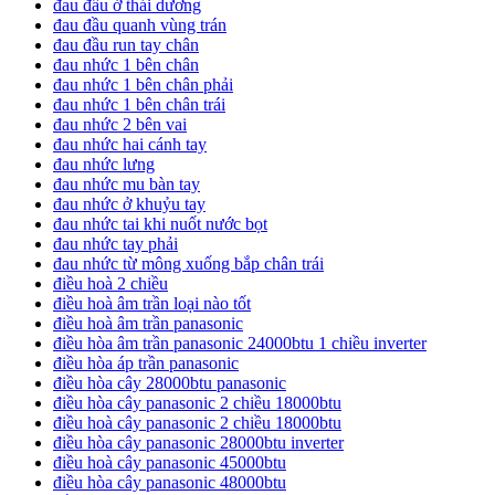
đau đầu ở thái dương
đau đầu quanh vùng trán
đau đầu run tay chân
đau nhức 1 bên chân
đau nhức 1 bên chân phải
đau nhức 1 bên chân trái
đau nhức 2 bên vai
đau nhức hai cánh tay
đau nhức lưng
đau nhức mu bàn tay
đau nhức ở khuỷu tay
đau nhức tai khi nuốt nước bọt
đau nhức tay phải
đau nhức từ mông xuống bắp chân trái
điều hoà 2 chiều
điều hoà âm trần loại nào tốt
điều hoà âm trần panasonic
điều hòa âm trần panasonic 24000btu 1 chiều inverter
điều hòa áp trần panasonic
điều hòa cây 28000btu panasonic
điều hòa cây panasonic 2 chiều 18000btu
điều hoà cây panasonic 2 chiều 18000btu
điều hòa cây panasonic 28000btu inverter
điều hoà cây panasonic 45000btu
điều hòa cây panasonic 48000btu