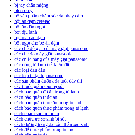
bị tay chân miệng
blossomy
bộ sản phẩm chăm sóc da nhạy cảm
bột ăn dặm cerelac
bột ăn dặm ngọt
bọt dịu lành
bột mặn ăn dặm
bột ngọt cho bé ăn dặm
các chế độ giặt của máy giặt panasonic
các chế độ máy giặt panasonic
các chức năng của máy giặt panasonic
các dòng tủ lạnh tiết kiệm điện
các loại đau đầu
các loại tủ lạnh panasonic
các sản phẩm dưỡng da tuổi dậy thì
các thuốc giảm đau hạ sốt
cách bảo quản đồ ăn trong tủ lạnh
cách bảo quản thức ăn
cách bảo quản thức ăn trong tủ lạnh
cách bảo quản thực phẩm trong tủ lạnh
cach cham soc tre bi ho
cách chữa trẻ sơ sinh bị sốt
cách dưỡng trắng da toàn thân sau sinh
cách để thực phẩm trong tủ lạnh