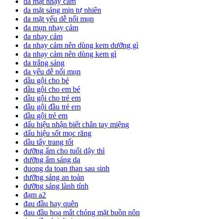
da mặt nhạy cảm
da mặt sáng mịn tự nhiên
da mặt yếu dễ nổi mụn
da mụn nhạy cảm
da nhạy cảm
da nhạy cảm nên dùng kem dưỡng gì
da nhạy cảm nên dùng kem gì
da trắng sáng
da yếu dễ nổi mụn
dầu gội cho bé
dầu gội cho em bé
dầu gội cho trẻ em
dầu gội đầu trẻ em
dầu gội trẻ em
dấu hiệu nhận biết chân tay miệng
dấu hiệu sốt mọc răng
dầu tẩy trang tốt
dưỡng ẩm cho tuổi dậy thì
dưỡng ẩm sáng da
duong da toan than sau sinh
dưỡng sáng an toàn
dưỡng sáng lành tính
đạm a2
đau đầu hay quên
đau đầu hoa mắt chóng mặt buồn nôn