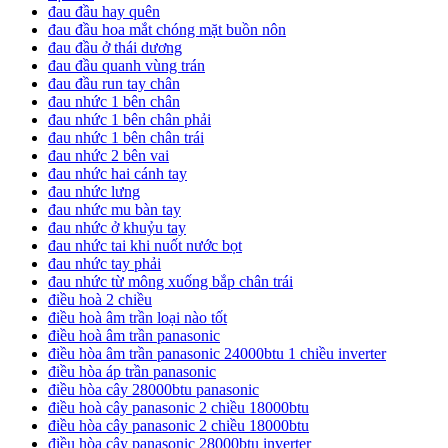
đau đầu hay quên
đau đầu hoa mắt chóng mặt buồn nôn
đau đầu ở thái dương
đau đầu quanh vùng trán
đau đầu run tay chân
đau nhức 1 bên chân
đau nhức 1 bên chân phải
đau nhức 1 bên chân trái
đau nhức 2 bên vai
đau nhức hai cánh tay
đau nhức lưng
đau nhức mu bàn tay
đau nhức ở khuỷu tay
đau nhức tai khi nuốt nước bọt
đau nhức tay phải
đau nhức từ mông xuống bắp chân trái
điều hoà 2 chiều
điều hoà âm trần loại nào tốt
điều hoà âm trần panasonic
điều hòa âm trần panasonic 24000btu 1 chiều inverter
điều hòa áp trần panasonic
điều hòa cây 28000btu panasonic
điều hoà cây panasonic 2 chiều 18000btu
điều hòa cây panasonic 2 chiều 18000btu
điều hòa cây panasonic 28000btu inverter