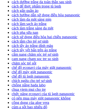
cách dưỡng trắng da toàn thân sau sinh
cách để thực phẩm trong tủ lạnh
cách gấp quần áo
cách hướng dẫn sử dụng điều hòa panasonic
cách làm da mặt sáng mịn
cách làm sạch áo trắng
cách làm trắng sáng da mặt
cách pha sữa nan
cách sử dụng điều hòa hai chiều panasonic
cách tắm cho trẻ sơ sinh
cách tẩy áo trắng dính màu
cách tẩy vết bẩn trên áo trắng
cẩm nang chăm sóc trẻ sơ sinh
cam nang cham soc tre so sinh
chăm sóc trẻ sốt
chế độ econavi của máy giặt panasonic
chế độ máy giặt panasonic
chế độ tủ lạnh panasonic
chích ngừa cho trẻ sơ sinh
chống nắng hada labo
chua viem mui cho tre
chức năng econavi của tủ lạnh panasonic
có nên mua máy giặt panasonic không
công dụng của aloe vera
cúm a sốt bao nhiêu độ