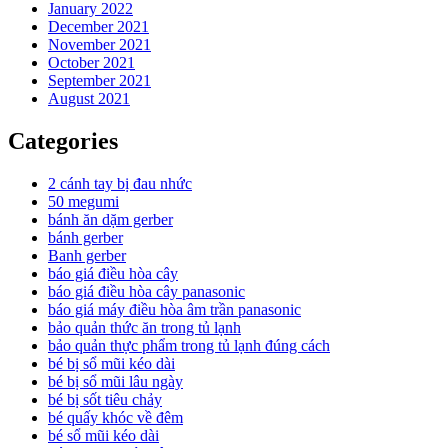
January 2022
December 2021
November 2021
October 2021
September 2021
August 2021
Categories
2 cánh tay bị đau nhức
50 megumi
bánh ăn dặm gerber
bánh gerber
Banh gerber
báo giá điều hòa cây
báo giá điều hòa cây panasonic
báo giá máy điều hòa âm trần panasonic
bảo quản thức ăn trong tủ lạnh
bảo quản thực phẩm trong tủ lạnh đúng cách
bé bị sổ mũi kéo dài
bé bị sổ mũi lâu ngày
bé bị sốt tiêu chảy
bé quấy khóc về đêm
bé sổ mũi kéo dài