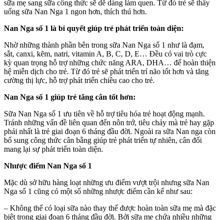
sữa mẹ sang sữa công thức sẽ dễ dàng làm quen. Từ đó trẻ sẽ thấy
uống sữa Nan Nga 1 ngon hơn, thích thú hơn.
Nan Nga số 1 là bí quyết giúp trẻ phát triển toàn diện:
Nhờ những thành phần bên trong sữa Nan Nga số 1 như là đạm,
sắt, canxi, kẽm, natri, vitamin A, B, C, D, E… Đều có vai trò cực
kỳ quan trọng hỗ trợ những chức năng ARA, DHA… để hoàn thiện
hệ miễn dịch cho trẻ. Từ đó trẻ sẽ phát triển trí não tốt hơn và tăng
cường thị lực, hỗ trợ phát triển chiều cao cho trẻ.
Nan Nga số 1 giúp trẻ tăng cân tốt hơn:
Sữa Nan Nga số 1 ưu tiên về hỗ trợ tiêu hóa trẻ hoạt động mạnh.
Tránh những vấn đề liên quan đến nôn trớ, tiêu chảy mà trẻ hay gặp
phải nhất là trẻ giai đoạn 6 tháng đầu đời. Ngoài ra sữa Nan nga còn
bổ sung công thức cân bằng giúp trẻ phát triển tự nhiên, cân đối
mang lại sự phát triển toàn diện.
Nhược điểm Nan Nga số 1
Mặc dù sở hữu hàng loạt những ưu điểm vượt trội nhưng sữa Nan
Nga số 1 cũng có một số những nhược điểm cần kể như sau:
– Không thể có loại sữa nào thay thế được hoàn toàn sữa mẹ mà đặc
biệt trong giai đoạn 6 tháng đầu đời. Bởi sữa mẹ chứa nhiều những