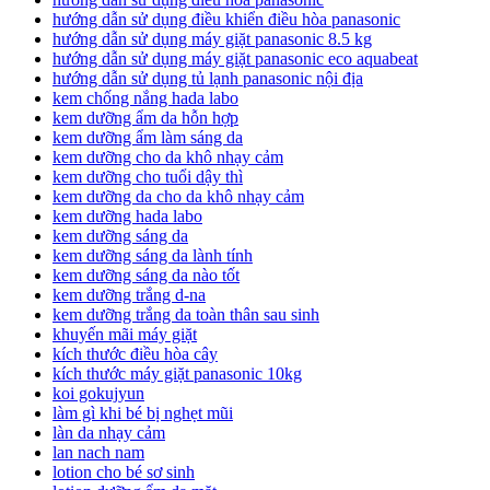
hướng dẫn sử dụng điều khiển điều hòa panasonic
hướng dẫn sử dụng máy giặt panasonic 8.5 kg
hướng dẫn sử dụng máy giặt panasonic eco aquabeat
hướng dẫn sử dụng tủ lạnh panasonic nội địa
kem chống nắng hada labo
kem dưỡng ẩm da hỗn hợp
kem dưỡng ẩm làm sáng da
kem dưỡng cho da khô nhạy cảm
kem dưỡng cho tuổi dậy thì
kem dưỡng da cho da khô nhạy cảm
kem dưỡng hada labo
kem dưỡng sáng da
kem dưỡng sáng da lành tính
kem dưỡng sáng da nào tốt
kem dưỡng trắng d-na
kem dưỡng trắng da toàn thân sau sinh
khuyến mãi máy giặt
kích thước điều hòa cây
kích thước máy giặt panasonic 10kg
koi gokujyun
làm gì khi bé bị nghẹt mũi
làn da nhạy cảm
lan nach nam
lotion cho bé sơ sinh