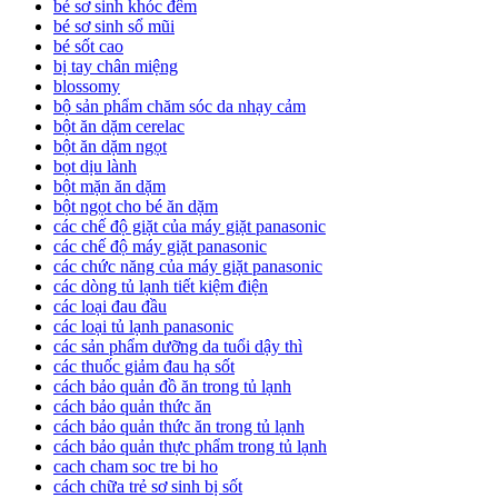
bé sơ sinh khóc đêm
bé sơ sinh sổ mũi
bé sốt cao
bị tay chân miệng
blossomy
bộ sản phẩm chăm sóc da nhạy cảm
bột ăn dặm cerelac
bột ăn dặm ngọt
bọt dịu lành
bột mặn ăn dặm
bột ngọt cho bé ăn dặm
các chế độ giặt của máy giặt panasonic
các chế độ máy giặt panasonic
các chức năng của máy giặt panasonic
các dòng tủ lạnh tiết kiệm điện
các loại đau đầu
các loại tủ lạnh panasonic
các sản phẩm dưỡng da tuổi dậy thì
các thuốc giảm đau hạ sốt
cách bảo quản đồ ăn trong tủ lạnh
cách bảo quản thức ăn
cách bảo quản thức ăn trong tủ lạnh
cách bảo quản thực phẩm trong tủ lạnh
cach cham soc tre bi ho
cách chữa trẻ sơ sinh bị sốt