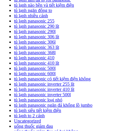
tủ lạnh nào bền và tiết kiệm điện
tủ lạnh ngăn đông to
tủ lạnh nhiều cánh
tủ lạnh panasonic 255
tủ lạnh panasonic 290 lít
tủ lạnh panasonic 290l
tủ lạnh panasonic 306 lít
tủ lạnh panasonic 306l
tủ lạnh panasonic 363 lít
tủ lạnh panasonic 368l
tủ lạnh panasonic 410
tủ lạnh panasonic 410 lít
tủ lạnh panasonic 500l
tủ lạnh panasonic 600l
tủ lạnh panasonic có tiết kiệm điện không
tủ lạnh panasonic inverter 255 lít
tủ lạnh panasonic inverter 410 lít
tủ lạnh panasonic inverter 500l
tủ lạnh panasonic loại nhỏ
tủ lạnh panasonic ngăn đá khổng lồ jumbo
tủ lạnh siêu tiết kiệm điện
tủ lạnh to 2 cánh
Uncategorized
uống thuốc giảm đau