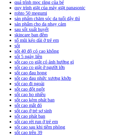
quá trình mọc răng của bé
quy trình giặt của máy giặt panasonic
rohto 50 megumi
sản phẩm chăm sóc da tuổi dậy thì
sản phẩm cho da nhạy cảm
sau sốt xuất huyết
skincare ban đêm
sổ mũi kéo dài ở trẻ em
sốt
sốt 40 độ có cao không
sốt 5 ngày liền
sốt cao co giật có ảnh hưởng gì
sốt cao co giật ở người lớn
sốt cao đau họng
sốt cao đau nhức xương khớp
sốt cao đi ngoài
sốt cao đột ngột
sốt cao ho nhiều
sốt cao kèm phát ban
sốt cao mắt đỏ
sốt cao ở trẻ sơ sinh
sốt cao phát ban
sốt cao rét run ở trẻ em
sốt cao sau khi tiêm phòng
sốt cao trên 39