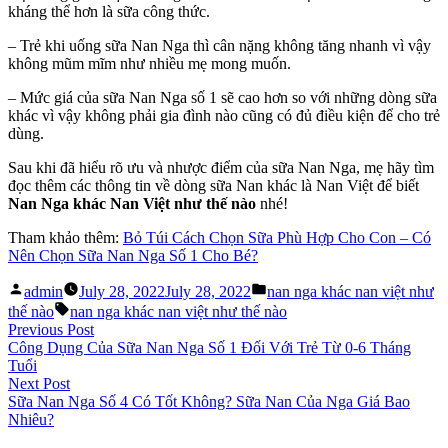
kháng thể hơn là sữa công thức.
– Trẻ khi uống sữa Nan Nga thì cân nặng không tăng nhanh vì vậy
không mũm mĩm như nhiều mẹ mong muốn.
– Mức giá của sữa Nan Nga số 1 sẽ cao hơn so với những dòng sữa
khác vì vậy không phải gia đình nào cũng có đủ điều kiện để cho trẻ
dùng.
Sau khi đã hiểu rõ ưu và nhược điểm của sữa Nan Nga, mẹ hãy tìm
đọc thêm các thông tin về dòng sữa Nan khác là Nan Việt để biết
Nan Nga khác Nan Việt như thế nào
nhé!
Tham khảo thêm:
Bỏ Túi Cách Chọn Sữa Phù Hợp Cho Con – Có
Nên Chọn Sữa Nan Nga Số 1 Cho Bé?
Posted
Posted
admin
July 28, 2022
July 28, 2022
nan nga khác nan việt như
by
in
Tags:
thế nào
nan nga khác nan việt như thế nào
Post
Previous
Previous Post
post:
Công Dụng Của Sữa Nan Nga Số 1 Đối Với Trẻ Từ 0-6 Tháng
navigation
Tuổi
Next
Next Post
post:
Sữa Nan Nga Số 4 Có Tốt Không? Sữa Nan Của Nga Giá Bao
Nhiêu?