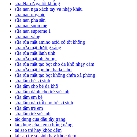
sữa Nan Nga tốt không
sữa nan nga xách tay và nhập khẩu
sữa nan organic
sữa nan pha sẵn
sữa nan supreme
sữa nan supreme 1
sữa nan vàng
sữa rửa mặt amino acid có tốt không
sữa rửa mặt dưỡng sáng
sữa rửa mặt lành tính
sữa rửa mặt nhiều bọt
sữa rửa mặt tạo bọt cho da khô nhạy cảm
sữa rửa mặt tạo bọt hada labo
sữa rửa mặt tạo bọt không chứa xà phòng
sữa tắm bé sơ sinh
sữa tắm cho bé da khô
sữa tắm dành cho trẻ sơ sinh
sữa tắm em bé
sữa tắm nào tốt cho trẻ sơ sinh
sữa tắm trẻ em
sữa tắm trẻ sơ sinh
tác dụng của dầu tẩy trang
tác dụng của kem chống nắng
tại sao trẻ hay khóc đêm
tai sao tre so sinh hay khoc dem