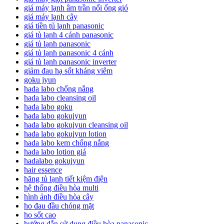
giá máy lạnh âm trần nối ống gió
giá máy lạnh cây
giá tiền tủ lạnh panasonic
giá tủ lạnh 4 cánh panasonic
giá tủ lạnh panasonic
giá tủ lạnh panasonic 4 cánh
giá tủ lạnh panasonic inverter
giảm đau hạ sốt kháng viêm
goku jyun
hada labo chống nắng
hada labo cleansing oil
hada labo goku
hada labo gokujyun
hada labo gokujyun cleansing oil
hada labo gokujyun lotion
hada labo kem chống nắng
hada labo lotion giá
hadalabo gokujyun
hair essence
hãng tủ lạnh tiết kiệm điện
hệ thống điều hòa multi
hình ảnh điều hòa cây
ho đau đầu chóng mặt
ho sốt cao
hướng dẫn sử dụng điều hòa panasonic