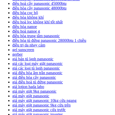
điều hoà cây panasonic 45000btu
điều hòa cây panasonic 48000btu
điều hòa cục bộ
điều hòa không khí
điều hoà lọc không khí tốt nhất
điều hòa nanoe
điều hoà nanoe g
điều hòa trung tâm panasonic
điều hòa tủ đứng panasonic 28000btu 1 chiều
điều trị da nhạy cảm
gel sunscreen
gerber
giá bán tủ lạnh panasonic
giá các loại máy giặt panasonic
giá các loại tủ lạnh panasonic
giá điều hòa âm trần panasonic
giá điều hòa cây panasonic
giá điều hoà tủ đứng panasonic
giá lotion hada labo
giá máy giặt 9kg panasonic
giá máy giặt panasonic
giá máy giặt panasonic 10kg cửa ngang
giá máy giặt panasonic 9kg cửa trên
giá máy giặt panasonic cửa trước
giá máy giặt panasonic inverter