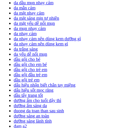
da dầu mụn nhạy cảm
da mẫn cảm
da mặt nhạy cảm
da mặt sáng mịn tự nhiên
da mặt yếu dễ nổi mụn
da mụn nhạy cảm
da nhạy cảm
da nhạy cảm nên dùng kem dưỡng gì
da nhạy cảm nên dùng kem gì
da trắng sáng
da yếu dễ nổi mụn
dầu gội cho bé
dầu gội cho em bé
dầu gội cho trẻ em
dầu gội đầu trẻ em
dầu gội trẻ em
dấu hiệu nhận biết chân tay miệng
dấu hiệu sốt mọc răng
dầu tẩy trang tốt
dưỡng ẩm cho tuổi dậy thì
dưỡng ẩm sáng da
duong da toan than sau sinh
dưỡng sáng an toàn
dưỡng sáng lành tính
đạm a2