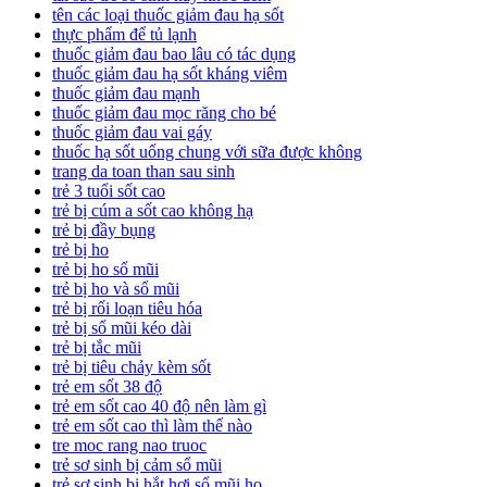
tên các loại thuốc giảm đau hạ sốt
thực phẩm để tủ lạnh
thuốc giảm đau bao lâu có tác dụng
thuốc giảm đau hạ sốt kháng viêm
thuốc giảm đau mạnh
thuốc giảm đau mọc răng cho bé
thuốc giảm đau vai gáy
thuốc hạ sốt uống chung với sữa được không
trang da toan than sau sinh
trẻ 3 tuổi sốt cao
trẻ bị cúm a sốt cao không hạ
trẻ bị đầy bụng
trẻ bị ho
trẻ bị ho sổ mũi
trẻ bị ho và sổ mũi
trẻ bị rối loạn tiêu hóa
trẻ bị sổ mũi kéo dài
trẻ bị tắc mũi
trẻ bị tiêu chảy kèm sốt
trẻ em sốt 38 độ
trẻ em sốt cao 40 độ nên làm gì
trẻ em sốt cao thì làm thế nào
tre moc rang nao truoc
trẻ sơ sinh bị cảm sổ mũi
trẻ sơ sinh bị hắt hơi sổ mũi ho