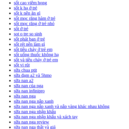
sốt cao viêm họng
sốt k hạ ở trẻ
sốt k nên ăn gì
sốt mọc răng hàm ở trẻ
sốt mọc răng ở trẻ nhỏ
sốt ở trẻ
sot o tre so sinh
sốt phát ban ở trẻ
sốt rét nên làm gì
sốt tiêu chảy ở trẻ em
sốt uống thuốc không hạ
sốt và tiêu chảy ở trẻ em
sốt vi rút
sữa chua ptit
sữa đạm a2 và 5hmo
sữa nan a2
sữa nan của nga
sữa nan infinipro
sữa nan nga
sữa nan nga nắp xanh
sữa nan nga nắp xanh và nắp vàng khác nhau không
sữa nan nga nhập khẩu
sữa nan nga nhập khẩu và xách tay
sữa nan nga review
sữa nan nga thật và giả