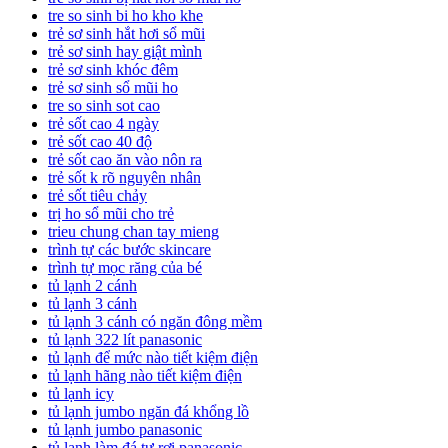
tre so sinh bi ho kho khe
trẻ sơ sinh hắt hơi sổ mũi
trẻ sơ sinh hay giật mình
trẻ sơ sinh khóc đêm
trẻ sơ sinh sổ mũi ho
tre so sinh sot cao
trẻ sốt cao 4 ngày
trẻ sốt cao 40 độ
trẻ sốt cao ăn vào nôn ra
trẻ sốt k rõ nguyên nhân
trẻ sốt tiêu chảy
trị ho sổ mũi cho trẻ
trieu chung chan tay mieng
trình tự các bước skincare
trình tự mọc răng của bé
tủ lạnh 2 cánh
tủ lạnh 3 cánh
tủ lạnh 3 cánh có ngăn đông mềm
tủ lạnh 322 lít panasonic
tủ lạnh để mức nào tiết kiệm điện
tủ lạnh hãng nào tiết kiệm điện
tủ lạnh icy
tủ lạnh jumbo ngăn đá khổng lồ
tủ lạnh jumbo panasonic
tủ lạnh làm đá tự rơi panasonic