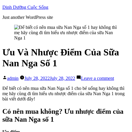
Skip
Dinh Dưỡng Cuộc Sống
to
Just another WordPress site
content
Ưu Và Nhược Điểm Của Sữa
Nan Nga Số 1
Posted
on
admin
July 28, 2022
July 28, 2022
Leave a comment
by
Ưu
Và
Để biết có nên mua sữa Nan Nga số 1 cho bé uống hay không thì
Nhược
mẹ hãy cùng đi tìm hiểu ưu nhược điểm của sữa Nan Nga 1 trong
Điểm
bài viết dưới đây!
Của
Sữa
Có nên mua không? Ưu nhược điểm của
Nan
sữa Nan Nga số 1
Nga
Số
1
Ưu điểm