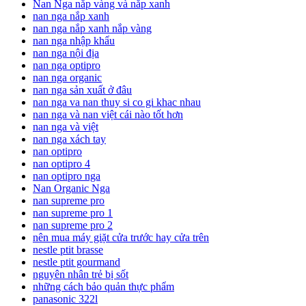
Nan Nga nắp vàng và nắp xanh
nan nga nắp xanh
nan nga nắp xanh nắp vàng
nan nga nhập khẩu
nan nga nội địa
nan nga optipro
nan nga organic
nan nga sản xuất ở đâu
nan nga va nan thuy si co gi khac nhau
nan nga và nan việt cái nào tốt hơn
nan nga và việt
nan nga xách tay
nan optipro
nan optipro 4
nan optipro nga
Nan Organic Nga
nan supreme pro
nan supreme pro 1
nan supreme pro 2
nên mua máy giặt cửa trước hay cửa trên
nestle ptit brasse
nestle ptit gourmand
nguyên nhân trẻ bị sốt
những cách bảo quản thực phẩm
panasonic 322l