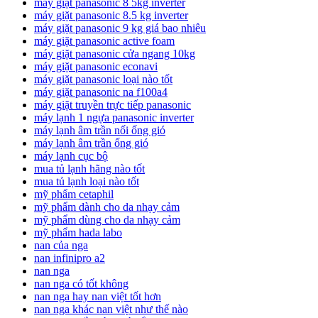
máy giặt panasonic 8 5kg inverter
máy giặt panasonic 8.5 kg inverter
máy giặt panasonic 9 kg giá bao nhiêu
máy giặt panasonic active foam
máy giặt panasonic cửa ngang 10kg
máy giặt panasonic econavi
máy giặt panasonic loại nào tốt
máy giặt panasonic na f100a4
máy giặt truyền trực tiếp panasonic
máy lạnh 1 ngựa panasonic inverter
máy lạnh âm trần nối ống gió
máy lạnh âm trần ống gió
máy lạnh cục bộ
mua tủ lạnh hãng nào tốt
mua tủ lạnh loại nào tốt
mỹ phẩm cetaphil
mỹ phẩm dành cho da nhạy cảm
mỹ phẩm dùng cho da nhạy cảm
mỹ phẩm hada labo
nan của nga
nan infinipro a2
nan nga
nan nga có tốt không
nan nga hay nan việt tốt hơn
nan nga khác nan việt như thế nào