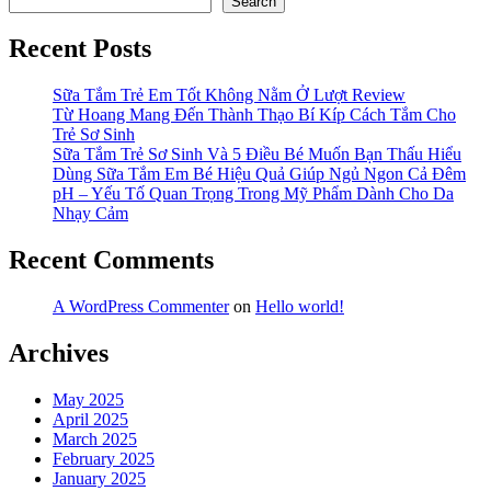
Search
Recent Posts
Sữa Tắm Trẻ Em Tốt Không Nằm Ở Lượt Review
Từ Hoang Mang Đến Thành Thạo Bí Kíp Cách Tắm Cho
Trẻ Sơ Sinh
Sữa Tắm Trẻ Sơ Sinh Và 5 Điều Bé Muốn Bạn Thấu Hiểu
Dùng Sữa Tắm Em Bé Hiệu Quả Giúp Ngủ Ngon Cả Đêm
pH – Yếu Tố Quan Trọng Trong Mỹ Phẩm Dành Cho Da
Nhạy Cảm
Recent Comments
A WordPress Commenter
on
Hello world!
Archives
May 2025
April 2025
March 2025
February 2025
January 2025