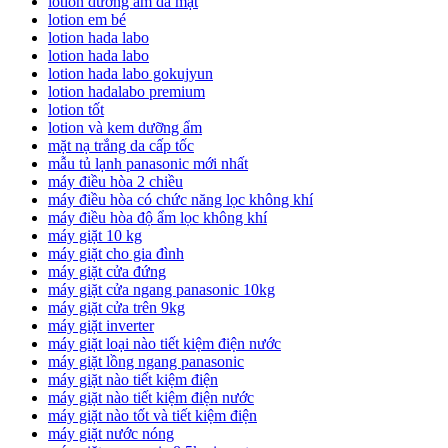
lotion dưỡng ẩm da mặt
lotion em bé
lotion hada labo
lotion hada labo
lotion hada labo gokujyun
lotion hadalabo premium
lotion tốt
lotion và kem dưỡng ẩm
mặt nạ trắng da cấp tốc
mẫu tủ lạnh panasonic mới nhất
máy điều hòa 2 chiều
máy điều hòa có chức năng lọc không khí
máy điều hòa độ ẩm lọc không khí
máy giặt 10 kg
máy giặt cho gia đình
máy giặt cửa đứng
máy giặt cửa ngang panasonic 10kg
máy giặt cửa trên 9kg
máy giặt inverter
máy giặt loại nào tiết kiệm điện nước
máy giặt lồng ngang panasonic
máy giặt nào tiết kiệm điện
máy giặt nào tiết kiệm điện nước
máy giặt nào tốt và tiết kiệm điện
máy giặt nước nóng