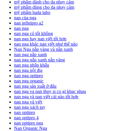
mỹ phẩm dành cho da nhạy cảm
mỹ phẩm dùng cho da nhạy cảm
mỹ phẩm hada labo
nan của nga
nan infinipro a2
nan nga
nan nga có tốt không
nan nga hay nan việt tốt hơn
nan nga khác nan việt như thế nào
Nan Nga nắp vàng và nắp xanh
nan nga nắp xanh
nan nga nắp xanh nắp vàng
nan nga nhập khẩu
nan nga nội địa
nan nga optipro
nan nga organic
nan nga sản xuất ở đâu
nan nga va nan thuy si co gi khac nhau
nan nga và nan việt cái nào tốt hơn
nan nga và việt
nan nga xách tay
nan optipro
nan optipro 4
nan optipro nga
Nan Organic Nga