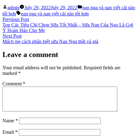
Posted
Posted
admin
July 29, 2022
July 29, 2022
nan nga và nan việt cái nào
by
in
Tags:
tốt hơn
nan nga và nan việt cái nào tốt hơn
Post
Previous
Previous Post
post:
Top Các Tiêu Chí Chọn Sữa Tốt Nhất – Sữa Nan Của Nga Là Gợi
navigation
Ý Hoàn Hảo Cho Mẹ
Next
Next Post
post:
Mách mẹ cách phân biệt sữa Nan Nga thật và giả
Leave a comment
Your email address will not be published.
Required fields are
marked
*
Comment
*
Name
*
Email
*