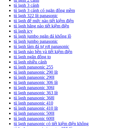
tủ lạnh 2 cánh
tủ lạnh 3 cánh
tủ lạnh 3 cánh có ngăn đông mềm
tủ lạnh 322 lít panasonic
tủ lạnh để mức nào tiết kiệm điện
tủ lạnh hãng nào tiết kiệm điện
tủ lạnh icy
tủ lạnh jumbo ngăn đá khổng lồ
tủ lạnh jumbo panasonic
tủ lạnh làm đá tự rơi panasonic
tủ lạnh nào bền và tiết kiệm điện
tủ lạnh ngăn đông to
tủ lạnh nhiều cánh
tủ lạnh panasonic 255
tủ lạnh panasonic 290 lít
tủ lạnh panasonic 290l
tủ lạnh panasonic 306 lít
tủ lạnh panasonic 306l
tủ lạnh panasonic 363 lít
tủ lạnh panasonic 368l
tủ lạnh panasonic 410
tủ lạnh panasonic 410 lít
tủ lạnh panasonic 500l
tủ lạnh panasonic 600l
tủ lạnh panasonic có tiết kiệm điện không