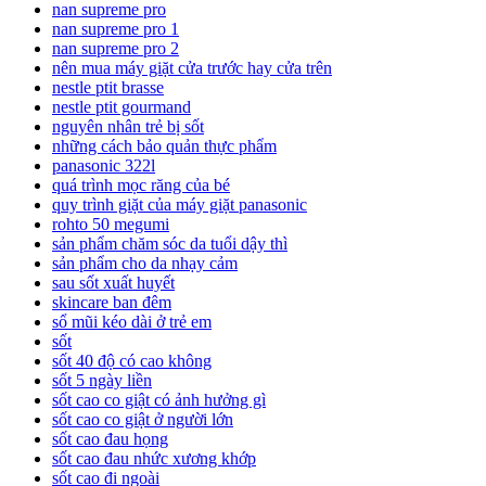
nan supreme pro
nan supreme pro 1
nan supreme pro 2
nên mua máy giặt cửa trước hay cửa trên
nestle ptit brasse
nestle ptit gourmand
nguyên nhân trẻ bị sốt
những cách bảo quản thực phẩm
panasonic 322l
quá trình mọc răng của bé
quy trình giặt của máy giặt panasonic
rohto 50 megumi
sản phẩm chăm sóc da tuổi dậy thì
sản phẩm cho da nhạy cảm
sau sốt xuất huyết
skincare ban đêm
sổ mũi kéo dài ở trẻ em
sốt
sốt 40 độ có cao không
sốt 5 ngày liền
sốt cao co giật có ảnh hưởng gì
sốt cao co giật ở người lớn
sốt cao đau họng
sốt cao đau nhức xương khớp
sốt cao đi ngoài