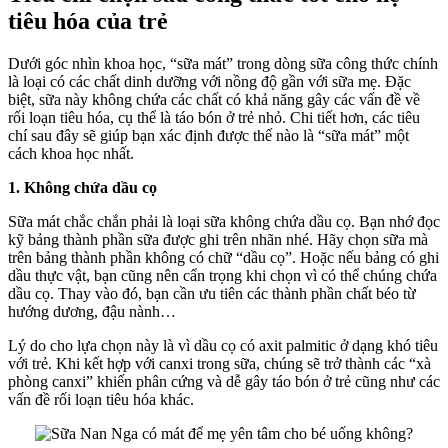
tiêu hóa của trẻ
Dưới góc nhìn khoa học, “sữa mát” trong dòng sữa công thức chính
là loại có các chất dinh dưỡng với nồng độ gần với sữa mẹ. Đặc
biệt, sữa này không chứa các chất có khả năng gây các vấn đề về
rối loạn tiêu hóa, cụ thể là táo bón ở trẻ nhỏ. Chi tiết hơn, các tiêu
chí sau đây sẽ giúp bạn xác định được thế nào là “sữa mát” một
cách khoa học nhất.
1. Không chứa dầu cọ
Sữa mát chắc chắn phải là loại sữa không chứa dầu cọ. Bạn nhớ đọc
kỹ bảng thành phần sữa được ghi trên nhãn nhé. Hãy chọn sữa mà
trên bảng thành phần không có chữ “dầu cọ”. Hoặc nếu bảng có ghi
dầu thực vật, bạn cũng nên cẩn trọng khi chọn vì có thể chúng chứa
dầu cọ. Thay vào đó, bạn cần ưu tiên các thành phần chất béo từ
hướng dương, đậu nành…
Lý do cho lựa chọn này là vì dầu cọ có axit palmitic ở dạng khó tiêu
với trẻ. Khi kết hợp với canxi trong sữa, chúng sẽ trở thành các “xà
phòng canxi” khiến phân cứng và dễ gây táo bón ở trẻ cũng như các
vấn đề rối loạn tiêu hóa khác.