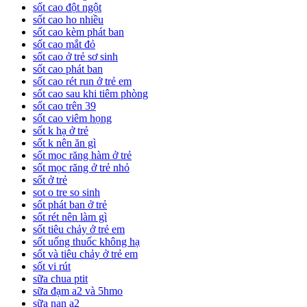
sốt cao đột ngột
sốt cao ho nhiều
sốt cao kèm phát ban
sốt cao mắt đỏ
sốt cao ở trẻ sơ sinh
sốt cao phát ban
sốt cao rét run ở trẻ em
sốt cao sau khi tiêm phòng
sốt cao trên 39
sốt cao viêm họng
sốt k hạ ở trẻ
sốt k nên ăn gì
sốt mọc răng hàm ở trẻ
sốt mọc răng ở trẻ nhỏ
sốt ở trẻ
sot o tre so sinh
sốt phát ban ở trẻ
sốt rét nên làm gì
sốt tiêu chảy ở trẻ em
sốt uống thuốc không hạ
sốt và tiêu chảy ở trẻ em
sốt vi rút
sữa chua ptit
sữa đạm a2 và 5hmo
sữa nan a2