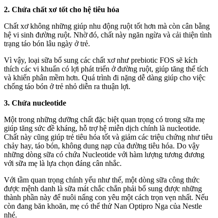
2. Chứa chất xơ tốt cho hệ tiêu hóa
Chất xơ không những giúp nhu động ruột tốt hơn mà còn cân bằng
hệ vi sinh đường ruột. Nhờ đó, chất này ngăn ngừa và cải thiện tình
trạng táo bón lâu ngày ở trẻ.
Vì vậy, loại sữa bổ sung các chất xơ như prebiotic FOS sẽ kích
thích các vi khuẩn có lợi phát triển ở đường ruột, giúp tăng thể tích
và khiến phân mềm hơn. Quá trình đi nặng dễ dàng giúp cho việc
chống táo bón ở trẻ nhỏ diễn ra thuận lợi.
3. Chứa nucleotide
Một trong những dưỡng chất đặc biệt quan trọng có trong sữa mẹ
giúp tăng sức đề kháng, hỗ trợ hệ miễn dịch chính là nucleotide.
Chất này cũng giúp trẻ tiêu hóa tốt và giảm các triệu chứng như tiêu
chảy hay, táo bón, không dung nạp của đường tiêu hóa. Do vậy
những dòng sữa có chứa Nucleotide với hàm lượng tương đương
với sữa mẹ là lựa chọn đáng cân nhắc.
Với tầm quan trọng chính yếu như thế, một dòng sữa công thức
được mệnh danh là sữa mát chắc chắn phải bổ sung được những
thành phần này để nuôi nấng con yêu một cách trọn vẹn nhất. Nếu
còn đang băn khoăn, mẹ có thể thử Nan Optipro Nga của Nestle
nhé.