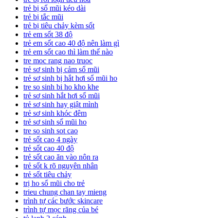
trẻ bị sổ mũi kéo dài
trẻ bị tắc mũi
trẻ bị tiêu chảy kèm sốt
trẻ em sốt 38 độ
trẻ em sốt cao 40 độ nên làm gì
trẻ em sốt cao thì làm thế nào
tre moc rang nao truoc
trẻ sơ sinh bị cảm sổ mũi
trẻ sơ sinh bị hắt hơi sổ mũi ho
tre so sinh bi ho kho khe
trẻ sơ sinh hắt hơi sổ mũi
trẻ sơ sinh hay giật mình
trẻ sơ sinh khóc đêm
trẻ sơ sinh sổ mũi ho
tre so sinh sot cao
trẻ sốt cao 4 ngày
trẻ sốt cao 40 độ
trẻ sốt cao ăn vào nôn ra
trẻ sốt k rõ nguyên nhân
trẻ sốt tiêu chảy
trị ho sổ mũi cho trẻ
trieu chung chan tay mieng
trình tự các bước skincare
trình tự mọc răng của bé