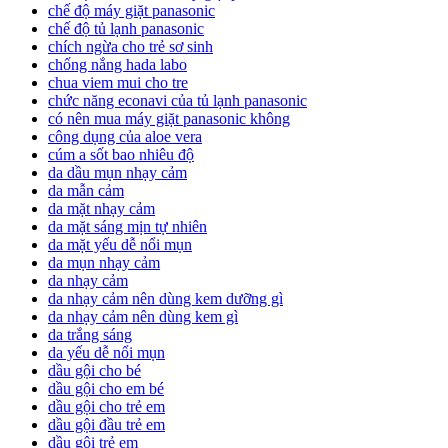
chế độ máy giặt panasonic
chế độ tủ lạnh panasonic
chích ngừa cho trẻ sơ sinh
chống nắng hada labo
chua viem mui cho tre
chức năng econavi của tủ lạnh panasonic
có nên mua máy giặt panasonic không
công dụng của aloe vera
cúm a sốt bao nhiêu độ
da dầu mụn nhạy cảm
da mẫn cảm
da mặt nhạy cảm
da mặt sáng mịn tự nhiên
da mặt yếu dễ nổi mụn
da mụn nhạy cảm
da nhạy cảm
da nhạy cảm nên dùng kem dưỡng gì
da nhạy cảm nên dùng kem gì
da trắng sáng
da yếu dễ nổi mụn
dầu gội cho bé
dầu gội cho em bé
dầu gội cho trẻ em
dầu gội đầu trẻ em
dầu gội trẻ em