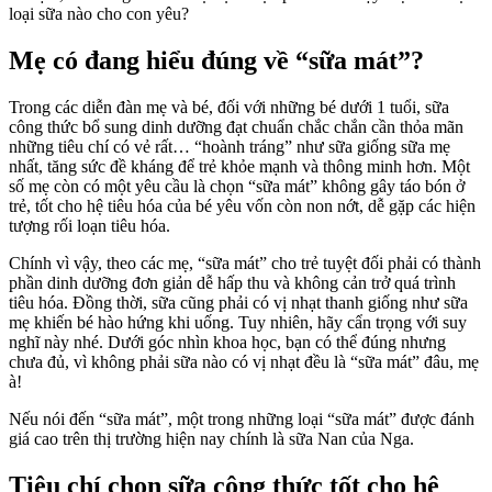
loại sữa nào cho con yêu?
lành
cho
bé
Mẹ có đang hiểu đúng về “sữa mát”?
yêu
–
Trong các diễn đàn mẹ và bé, đối với những bé dưới 1 tuổi, sữa
Sữa
công thức bổ sung dinh dưỡng đạt chuẩn chắc chắn cần thỏa mãn
Nan
những tiêu chí có vẻ rất… “hoành tráng” như sữa giống sữa mẹ
Nga
nhất, tăng sức đề kháng để trẻ khỏe mạnh và thông minh hơn. Một
có
số mẹ còn có một yêu cầu là chọn “sữa mát” không gây táo bón ở
mát
trẻ, tốt cho hệ tiêu hóa của bé yêu vốn còn non nớt, dễ gặp các hiện
không?
tượng rối loạn tiêu hóa.
Chính vì vậy, theo các mẹ, “sữa mát” cho trẻ tuyệt đối phải có thành
phần dinh dưỡng đơn giản dễ hấp thu và không cản trở quá trình
tiêu hóa. Đồng thời, sữa cũng phải có vị nhạt thanh giống như sữa
mẹ khiến bé hào hứng khi uống. Tuy nhiên, hãy cẩn trọng với suy
nghĩ này nhé. Dưới góc nhìn khoa học, bạn có thể đúng nhưng
chưa đủ, vì không phải sữa nào có vị nhạt đều là “sữa mát” đâu, mẹ
à!
Nếu nói đến “sữa mát”, một trong những loại “sữa mát” được đánh
giá cao trên thị trường hiện nay chính là sữa Nan của Nga.
Tiêu chí chọn sữa công thức tốt cho hệ