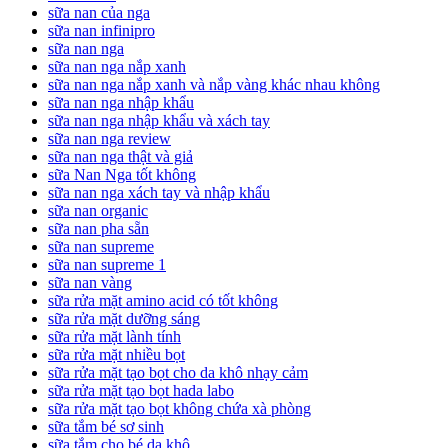
sữa nan của nga
sữa nan infinipro
sữa nan nga
sữa nan nga nắp xanh
sữa nan nga nắp xanh và nắp vàng khác nhau không
sữa nan nga nhập khẩu
sữa nan nga nhập khẩu và xách tay
sữa nan nga review
sữa nan nga thật và giả
sữa Nan Nga tốt không
sữa nan nga xách tay và nhập khẩu
sữa nan organic
sữa nan pha sẵn
sữa nan supreme
sữa nan supreme 1
sữa nan vàng
sữa rửa mặt amino acid có tốt không
sữa rửa mặt dưỡng sáng
sữa rửa mặt lành tính
sữa rửa mặt nhiều bọt
sữa rửa mặt tạo bọt cho da khô nhạy cảm
sữa rửa mặt tạo bọt hada labo
sữa rửa mặt tạo bọt không chứa xà phòng
sữa tắm bé sơ sinh
sữa tắm cho bé da khô