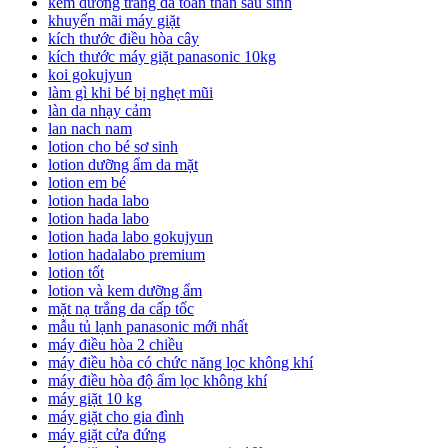
kem dưỡng trắng da toàn thân sau sinh
khuyến mãi máy giặt
kích thước điều hòa cây
kích thước máy giặt panasonic 10kg
koi gokujyun
làm gì khi bé bị nghẹt mũi
làn da nhạy cảm
lan nach nam
lotion cho bé sơ sinh
lotion dưỡng ẩm da mặt
lotion em bé
lotion hada labo
lotion hada labo
lotion hada labo gokujyun
lotion hadalabo premium
lotion tốt
lotion và kem dưỡng ẩm
mặt nạ trắng da cấp tốc
mẫu tủ lạnh panasonic mới nhất
máy điều hòa 2 chiều
máy điều hòa có chức năng lọc không khí
máy điều hòa độ ẩm lọc không khí
máy giặt 10 kg
máy giặt cho gia đình
máy giặt cửa đứng