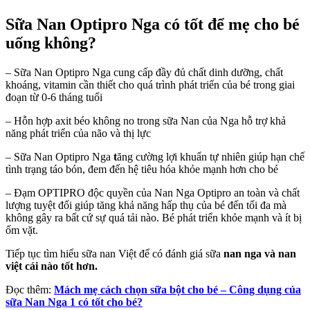
Sữa Nan Optipro Nga có tốt để mẹ cho bé
uống không?
– Sữa Nan Optipro Nga cung cấp đầy đủ chất dinh dưỡng, chất
khoáng, vitamin cần thiết cho quá trình phát triển của bé trong giai
đoạn từ 0-6 tháng tuổi
– Hỗn hợp axit béo không no trong sữa Nan của Nga hỗ trợ khả
năng phát triển của não và thị lực
– Sữa Nan Optipro Nga
t
ăng cường lợi khuẩn tự nhiên giúp hạn chế
tình trạng táo bón, đem đến hệ tiêu hóa khỏe mạnh hơn cho bé
– Đạm OPTIPRO độc quyền của Nan Nga Optipro an toàn và chất
lượng tuyệt đối giúp tăng khả năng hấp thụ của bé đến tối đa mà
không gây ra bất cứ sự quá tải nào. Bé phát triển khỏe mạnh và ít bị
ốm vặt.
Tiếp tục tìm hiểu sữa nan Việt để có đánh giá sữa
nan nga và nan
vi
ệ
t cái nào t
ố
t h
ơ
n.
Đọc thêm:
Mách mẹ cách chọn sữa bột cho bé – Công dụng của
sữa Nan Nga 1 có tốt cho bé?