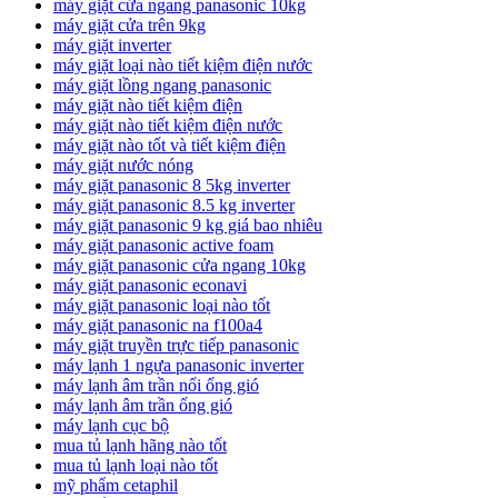
máy giặt cửa ngang panasonic 10kg
máy giặt cửa trên 9kg
máy giặt inverter
máy giặt loại nào tiết kiệm điện nước
máy giặt lồng ngang panasonic
máy giặt nào tiết kiệm điện
máy giặt nào tiết kiệm điện nước
máy giặt nào tốt và tiết kiệm điện
máy giặt nước nóng
máy giặt panasonic 8 5kg inverter
máy giặt panasonic 8.5 kg inverter
máy giặt panasonic 9 kg giá bao nhiêu
máy giặt panasonic active foam
máy giặt panasonic cửa ngang 10kg
máy giặt panasonic econavi
máy giặt panasonic loại nào tốt
máy giặt panasonic na f100a4
máy giặt truyền trực tiếp panasonic
máy lạnh 1 ngựa panasonic inverter
máy lạnh âm trần nối ống gió
máy lạnh âm trần ống gió
máy lạnh cục bộ
mua tủ lạnh hãng nào tốt
mua tủ lạnh loại nào tốt
mỹ phẩm cetaphil