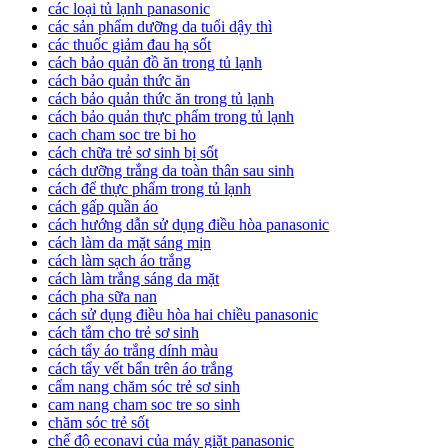
các loại tủ lạnh panasonic
các sản phẩm dưỡng da tuổi dậy thì
các thuốc giảm đau hạ sốt
cách bảo quản đồ ăn trong tủ lạnh
cách bảo quản thức ăn
cách bảo quản thức ăn trong tủ lạnh
cách bảo quản thực phẩm trong tủ lạnh
cach cham soc tre bi ho
cách chữa trẻ sơ sinh bị sốt
cách dưỡng trắng da toàn thân sau sinh
cách để thực phẩm trong tủ lạnh
cách gấp quần áo
cách hướng dẫn sử dụng điều hòa panasonic
cách làm da mặt sáng mịn
cách làm sạch áo trắng
cách làm trắng sáng da mặt
cách pha sữa nan
cách sử dụng điều hòa hai chiều panasonic
cách tắm cho trẻ sơ sinh
cách tẩy áo trắng dính màu
cách tẩy vết bẩn trên áo trắng
cẩm nang chăm sóc trẻ sơ sinh
cam nang cham soc tre so sinh
chăm sóc trẻ sốt
chế độ econavi của máy giặt panasonic