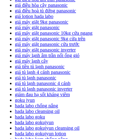
giá điều hòa cây panasonic
giá điều hoà tủ đứng panasonic
giá lotion hada labo
giá máy giặt 9kg panasonic
giá máy giặt panasonic
giá máy giặt panasonic 10kg cửa ngang
giá máy giặt panasonic 9kg cửa trên
giá máy giặt panasonic cửa trước
giá máy giặt panasonic inverter
giá máy lạnh âm trần nối ống gió
giá máy lạnh cây
giá tiền tủ lạnh panasonic
giá tủ lạnh 4 cánh panasonic
giá tủ lạnh panasonic
giá tủ lạnh panasonic 4 cánh
giá tủ lạnh panasonic inverter
giảm đau hạ sốt kháng viêm
goku jyun
hada labo chống nắng
hada labo cleansing oil
hada labo goku
hada labo gokujyun
hada labo gokujyun cleansing oil
hada labo gokujyun lotion