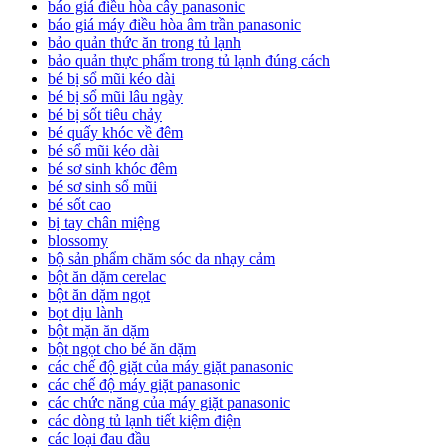
báo giá điều hòa cây panasonic
báo giá máy điều hòa âm trần panasonic
bảo quản thức ăn trong tủ lạnh
bảo quản thực phẩm trong tủ lạnh đúng cách
bé bị sổ mũi kéo dài
bé bị sổ mũi lâu ngày
bé bị sốt tiêu chảy
bé quấy khóc về đêm
bé sổ mũi kéo dài
bé sơ sinh khóc đêm
bé sơ sinh sổ mũi
bé sốt cao
bị tay chân miệng
blossomy
bộ sản phẩm chăm sóc da nhạy cảm
bột ăn dặm cerelac
bột ăn dặm ngọt
bọt dịu lành
bột mặn ăn dặm
bột ngọt cho bé ăn dặm
các chế độ giặt của máy giặt panasonic
các chế độ máy giặt panasonic
các chức năng của máy giặt panasonic
các dòng tủ lạnh tiết kiệm điện
các loại đau đầu