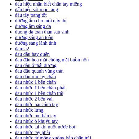
dấu hiệu nhận biết chân tay miệng
dấu hiệu sốt mọc răng
dầu tẩy trang tốt
dưỡng ẩm cho tuổi dậy thì
dưỡng ẩm sáng da
duong da toan than sau sinh
dưỡng sáng an toàn
dưỡng sáng lành tính
đạm a2
đau đầu hay quên
đau đầu hoa mắt chóng mặt buồn nôn
đau đầu ở thái dương
đau đầu quanh vùng trán
đau đầu run tay chân
đau nhức 1 bên chân
đau nhức 1 bên chân phải
đau nhức 1 bên chân trái
đau nhức 2 bên vai
đau nhức hai cánh tay
đau nhức lưng
đau nhức mu bàn tay
đau nhức ở khuỷu tay
đau nhức tai khi nuốt nước bọt
đau nhức tay phải
đau nhức từ mông xuống bắp chân trái