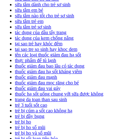
sữa tắm dành cho trẻ sơ sinh
sữa tắm em bé
sữa tắm nào tốt cho trẻ sơ sinh
sữa tắm trẻ em
sữa tắm trẻ sơ sinh
tác dụng của dầu tẩy trang
tác dụng của kem chống nắng
tại sao trẻ hay khóc đêm
tai sao tre so sinh hay khoc dem
tên các loại thuốc giảm đau hạ sốt
thực phẩm để tủ lạnh
thuốc giảm đau bao lâu có tác dụng
thuốc giảm đau hạ sốt kháng viêm
thuốc giảm đau mạnh
thuốc giảm đau mọc răng cho bé
thuốc giảm đau vai gáy
thuốc hạ sốt uống chung với sữa được không
trang da toan than sau sinh
trẻ 3 tuổi sốt cao
trẻ bị cúm a sốt cao không hạ
trẻ bị đầy bụng
trẻ bị ho
trẻ bị ho sổ mũi
trẻ bị ho và sổ mũi
trẻ bị rối loạn tiêu hóa