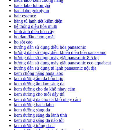
hada labo kem chống nắng
hada labo lotion giá
hadalabo gokujyun
hair essence
hãng tủ lạnh tiết kiệm điện
hệ thống điều hòa multi
hình ảnh điều hòa cây
ho đau đầu chóng mặt
ho sốt cao
hướng dẫn sử dụng điều hòa panasonic
hướng dẫn sử dụng điều khiển điều hòa panasonic
hướng dẫn sử dụng máy giặt panasonic 8.5 kg
hướng dẫn sử dụng máy giặt panasonic eco aquabeat
hướng dẫn sử dụng tủ lạnh panasonic nội địa
kem chống nắng hada labo
kem dưỡng ẩm da hỗn hợp
kem dưỡng ẩm làm sáng da
kem dưỡng cho da khô nhạy cảm
kem dưỡng cho tuổi dậy thì
kem dưỡng da cho da khô nhạy cảm
kem dưỡng hada labo
kem dưỡng sáng da
kem dưỡng sáng da lành tính
kem dưỡng sáng da nào tốt
kem dưỡng trắng d-na