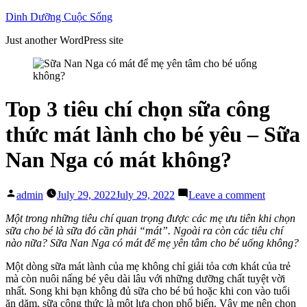
Skip
Dinh Dưỡng Cuộc Sống
to
Just another WordPress site
content
Top 3 tiêu chí chọn sữa công
thức mát lành cho bé yêu – Sữa
Nan Nga có mát không?
Posted
on
admin
July 29, 2022
July 29, 2022
Leave a comment
by
Top
3
Một trong những tiêu chí quan trọng được các mẹ ưu tiên khi chọn
tiêu
sữa cho bé là sữa đó cần phải “mát”. Ngoài ra còn các tiêu chí
chí
nào nữa? Sữa Nan Nga có mát để mẹ yên tâm cho bé uống không?
chọn
Một dòng sữa mát lành của mẹ không chỉ giải tỏa cơn khát của trẻ
sữa
mà còn nuôi nấng bé yêu dài lâu với những dưỡng chất tuyệt vời
công
nhất. Song khi bạn không đủ sữa cho bé bú hoặc khi con vào tuổi
thức
ăn dặm, sữa công thức là một lựa chọn phổ biến. Vậy mẹ nên chọn
mát