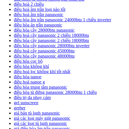
điều hoà 2 chiều
điều hoà âm trần loại nào tốt
điều hoà âm trần panasonic
điều hòa âm trần panasonic 24000btu 1 chiều inverter
điều hòa áp trần panasonic
điều hòa cây 28000btu panasonic
điều hoà cây panasonic 2 chiều 18000btu
điều hòa cây panasonic 2 chiều 18000btu
điều hòa cây panasonic 28000btu inverter
điều hoà cây panasonic 45000btu
điều hòa cây panasonic 48000btu
điều hòa cục bộ
điều hòa không khí
điều hoà lọc không khí tốt nhất
điều hòa nanoe
điều hoà nanoe g
điều hòa trung tâm panasonic
điều hòa tủ đứng panasonic 28000btu 1 chiều
điều trị da nhạy cảm
gel sunscreen
gerber
giá bán tủ lạnh panasonic
giá các loại máy giặt panasonic
giá các loại tủ lạnh panasonic
giá điều hòa âm trần panasonic