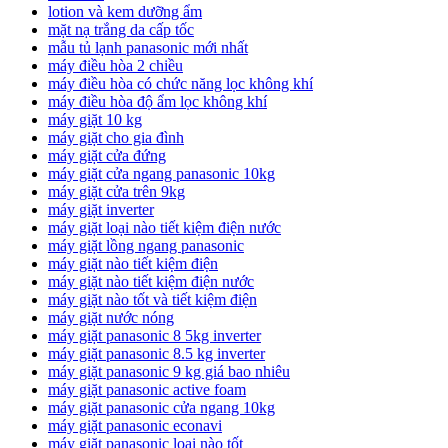
lotion và kem dưỡng ẩm
mặt nạ trắng da cấp tốc
mẫu tủ lạnh panasonic mới nhất
máy điều hòa 2 chiều
máy điều hòa có chức năng lọc không khí
máy điều hòa độ ẩm lọc không khí
máy giặt 10 kg
máy giặt cho gia đình
máy giặt cửa đứng
máy giặt cửa ngang panasonic 10kg
máy giặt cửa trên 9kg
máy giặt inverter
máy giặt loại nào tiết kiệm điện nước
máy giặt lồng ngang panasonic
máy giặt nào tiết kiệm điện
máy giặt nào tiết kiệm điện nước
máy giặt nào tốt và tiết kiệm điện
máy giặt nước nóng
máy giặt panasonic 8 5kg inverter
máy giặt panasonic 8.5 kg inverter
máy giặt panasonic 9 kg giá bao nhiêu
máy giặt panasonic active foam
máy giặt panasonic cửa ngang 10kg
máy giặt panasonic econavi
máy giặt panasonic loại nào tốt