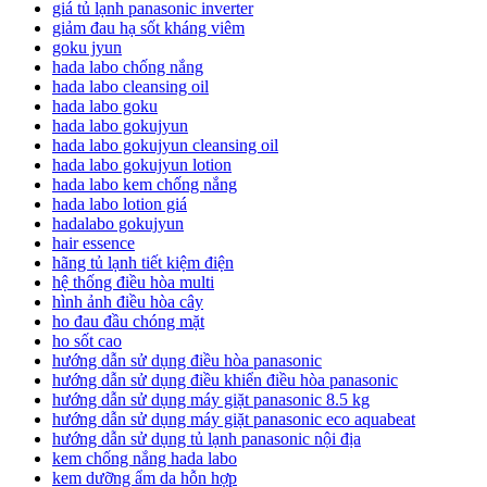
giá tủ lạnh panasonic inverter
giảm đau hạ sốt kháng viêm
goku jyun
hada labo chống nắng
hada labo cleansing oil
hada labo goku
hada labo gokujyun
hada labo gokujyun cleansing oil
hada labo gokujyun lotion
hada labo kem chống nắng
hada labo lotion giá
hadalabo gokujyun
hair essence
hãng tủ lạnh tiết kiệm điện
hệ thống điều hòa multi
hình ảnh điều hòa cây
ho đau đầu chóng mặt
ho sốt cao
hướng dẫn sử dụng điều hòa panasonic
hướng dẫn sử dụng điều khiển điều hòa panasonic
hướng dẫn sử dụng máy giặt panasonic 8.5 kg
hướng dẫn sử dụng máy giặt panasonic eco aquabeat
hướng dẫn sử dụng tủ lạnh panasonic nội địa
kem chống nắng hada labo
kem dưỡng ẩm da hỗn hợp