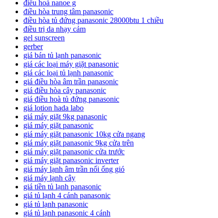
điều hoà nanoe g
điều hòa trung tâm panasonic
điều hòa tủ đứng panasonic 28000btu 1 chiều
điều trị da nhạy cảm
gel sunscreen
gerber
giá bán tủ lạnh panasonic
giá các loại máy giặt panasonic
giá các loại tủ lạnh panasonic
giá điều hòa âm trần panasonic
giá điều hòa cây panasonic
giá điều hoà tủ đứng panasonic
giá lotion hada labo
giá máy giặt 9kg panasonic
giá máy giặt panasonic
giá máy giặt panasonic 10kg cửa ngang
giá máy giặt panasonic 9kg cửa trên
giá máy giặt panasonic cửa trước
giá máy giặt panasonic inverter
giá máy lạnh âm trần nối ống gió
giá máy lạnh cây
giá tiền tủ lạnh panasonic
giá tủ lạnh 4 cánh panasonic
giá tủ lạnh panasonic
giá tủ lạnh panasonic 4 cánh