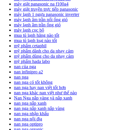
máy giặt panasonic na f100a4
máy giặt truyền trực tiếp panasonic
máy lạnh 1 ngựa panasonic inverter
máy lạnh âm trần nối ống gió
máy lạnh âm trần ống gió
máy lạnh cục bộ
mua tủ lạnh hãng nào tốt
mua tủ lạnh loại nào tốt
mỹ phẩm cetaphil
mỹ phẩm dành cho da nhạy cảm
mỹ phẩm dùng cho da nhạy cảm
mỹ phẩm hada labo
nan của nga
nan infinipro a2
nan nga
nan nga có tốt không
nan nga hay nan việt tốt hơn
nan nga khác nan việt như thế nào
Nan Nga nắp vàng và nắp xanh
nan nga nắp xanh
nan nga nắp xanh nắp vàng
nan nga nhập khẩu
nan nga nội địa
nan nga optipro
nan nga organic