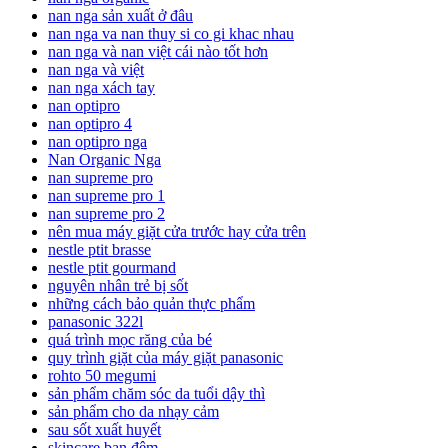
nan nga sản xuất ở đâu
nan nga va nan thuy si co gi khac nhau
nan nga và nan việt cái nào tốt hơn
nan nga và việt
nan nga xách tay
nan optipro
nan optipro 4
nan optipro nga
Nan Organic Nga
nan supreme pro
nan supreme pro 1
nan supreme pro 2
nên mua máy giặt cửa trước hay cửa trên
nestle ptit brasse
nestle ptit gourmand
nguyên nhân trẻ bị sốt
những cách bảo quản thực phẩm
panasonic 322l
quá trình mọc răng của bé
quy trình giặt của máy giặt panasonic
rohto 50 megumi
sản phẩm chăm sóc da tuổi dậy thì
sản phẩm cho da nhạy cảm
sau sốt xuất huyết
skincare ban đêm