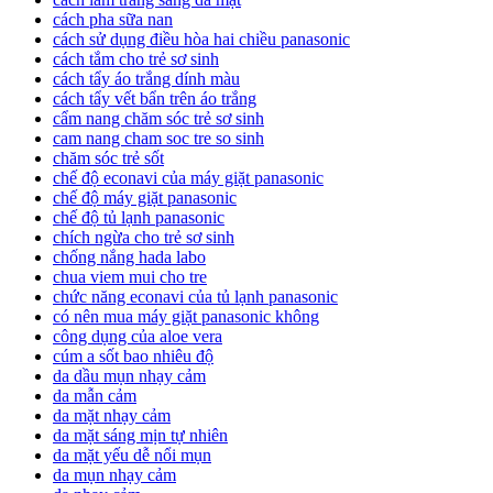
cách pha sữa nan
cách sử dụng điều hòa hai chiều panasonic
cách tắm cho trẻ sơ sinh
cách tẩy áo trắng dính màu
cách tẩy vết bẩn trên áo trắng
cẩm nang chăm sóc trẻ sơ sinh
cam nang cham soc tre so sinh
chăm sóc trẻ sốt
chế độ econavi của máy giặt panasonic
chế độ máy giặt panasonic
chế độ tủ lạnh panasonic
chích ngừa cho trẻ sơ sinh
chống nắng hada labo
chua viem mui cho tre
chức năng econavi của tủ lạnh panasonic
có nên mua máy giặt panasonic không
công dụng của aloe vera
cúm a sốt bao nhiêu độ
da dầu mụn nhạy cảm
da mẫn cảm
da mặt nhạy cảm
da mặt sáng mịn tự nhiên
da mặt yếu dễ nổi mụn
da mụn nhạy cảm