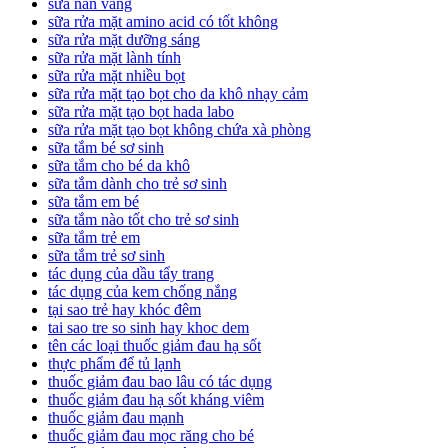
sữa nan vàng
sữa rửa mặt amino acid có tốt không
sữa rửa mặt dưỡng sáng
sữa rửa mặt lành tính
sữa rửa mặt nhiều bọt
sữa rửa mặt tạo bọt cho da khô nhạy cảm
sữa rửa mặt tạo bọt hada labo
sữa rửa mặt tạo bọt không chứa xà phòng
sữa tắm bé sơ sinh
sữa tắm cho bé da khô
sữa tắm dành cho trẻ sơ sinh
sữa tắm em bé
sữa tắm nào tốt cho trẻ sơ sinh
sữa tắm trẻ em
sữa tắm trẻ sơ sinh
tác dụng của dầu tẩy trang
tác dụng của kem chống nắng
tại sao trẻ hay khóc đêm
tai sao tre so sinh hay khoc dem
tên các loại thuốc giảm đau hạ sốt
thực phẩm để tủ lạnh
thuốc giảm đau bao lâu có tác dụng
thuốc giảm đau hạ sốt kháng viêm
thuốc giảm đau mạnh
thuốc giảm đau mọc răng cho bé