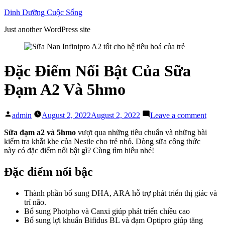
Skip
Dinh Dưỡng Cuộc Sống
to
Just another WordPress site
content
Đặc Điểm Nổi Bật Của Sữa
Đạm A2 Và 5hmo
Posted
on
admin
August 2, 2022
August 2, 2022
Leave a comment
by
Đặc
Điểm
Sữa đạm a2 và 5hmo
vượt qua những tiêu chuẩn và những bài
Nổi
kiểm tra khắt khe của Nestle cho trẻ nhỏ. Dòng sữa công thức
Bật
này có đặc điểm nổi bật gì? Cùng tìm hiểu nhé!
Của
Sữa
Đặc điểm nổi bậc
Đạm
A2
Thành phần bổ sung DHA, ARA hỗ trợ phát triển thị giác và
Và
trí não.
5hmo
Bổ sung Photpho và Canxi giúp phát triển chiều cao
Bổ sung lợi khuẩn Bifidus BL và đạm Optipro giúp tăng