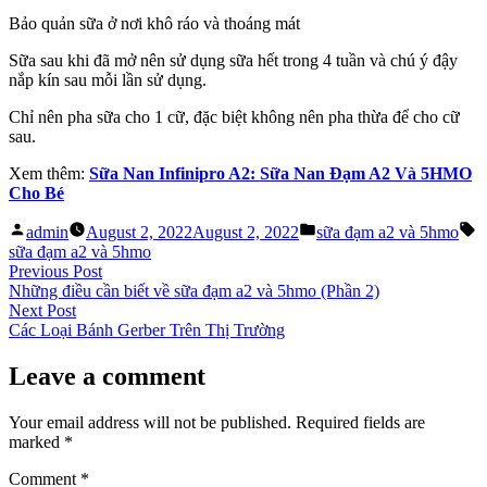
Bảo quản sữa ở nơi khô ráo và thoáng mát
Sữa sau khi đã mở nên sử dụng sữa hết trong 4 tuần và chú ý đậy
nắp kín sau mỗi lần sử dụng.
Chỉ nên pha sữa cho 1 cữ, đặc biệt không nên pha thừa để cho cữ
sau.
Xem thêm:
Sữa Nan Infinipro A2: Sữa Nan Đạm A2 Và 5HMO
Cho Bé
Posted
Posted
T
admin
August 2, 2022
August 2, 2022
sữa đạm a2 và 5hmo
by
in
sữa đạm a2 và 5hmo
Post
Previous
Previous Post
post:
Những điều cần biết về sữa đạm a2 và 5hmo (Phần 2)
navigation
Next
Next Post
post:
Các Loại Bánh Gerber Trên Thị Trường
Leave a comment
Your email address will not be published.
Required fields are
marked
*
Comment
*