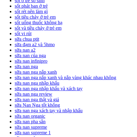
sot o tre so sinh
sốt phát ban ở trẻ
sốt rét nên làm gì
sốt tiêu chảy ở trẻ em
sốt uống thuốc không hạ
sốt và tiêu chảy ở trẻ em
sốt vi rút
sữa chua ptit
sữa đạm a2 và 5hmo
sữa nan a2
sữa nan của nga
sữa nan infinipro
sữa nan nga
sữa nan nga nắp xanh
sữa nan nga nắp xanh và nắp vàng khác nhau không
sữa nan nga nhập khẩu
sữa nan nga nhập khẩu và xách tay
sữa nan nga review
sữa nan nga thật và giả
sữa Nan Nga tốt không
sữa nan nga xách tay và nhập khẩu
sữa nan organic
sữa nan pha sẵn
sữa nan supreme
sữa nan supreme 1