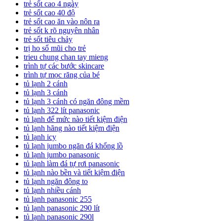
trẻ sốt cao 4 ngày
trẻ sốt cao 40 độ
trẻ sốt cao ăn vào nôn ra
trẻ sốt k rõ nguyên nhân
trẻ sốt tiêu chảy
trị ho sổ mũi cho trẻ
trieu chung chan tay mieng
trình tự các bước skincare
trình tự mọc răng của bé
tủ lạnh 2 cánh
tủ lạnh 3 cánh
tủ lạnh 3 cánh có ngăn đông mềm
tủ lạnh 322 lít panasonic
tủ lạnh để mức nào tiết kiệm điện
tủ lạnh hãng nào tiết kiệm điện
tủ lạnh icy
tủ lạnh jumbo ngăn đá khổng lồ
tủ lạnh jumbo panasonic
tủ lạnh làm đá tự rơi panasonic
tủ lạnh nào bền và tiết kiệm điện
tủ lạnh ngăn đông to
tủ lạnh nhiều cánh
tủ lạnh panasonic 255
tủ lạnh panasonic 290 lít
tủ lạnh panasonic 290l