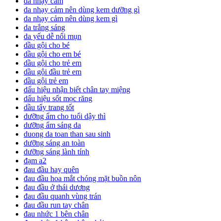
da nhạy cảm
da nhạy cảm nên dùng kem dưỡng gì
da nhạy cảm nên dùng kem gì
da trắng sáng
da yếu dễ nổi mụn
dầu gội cho bé
dầu gội cho em bé
dầu gội cho trẻ em
dầu gội đầu trẻ em
dầu gội trẻ em
dấu hiệu nhận biết chân tay miệng
dấu hiệu sốt mọc răng
dầu tẩy trang tốt
dưỡng ẩm cho tuổi dậy thì
dưỡng ẩm sáng da
duong da toan than sau sinh
dưỡng sáng an toàn
dưỡng sáng lành tính
đạm a2
đau đầu hay quên
đau đầu hoa mắt chóng mặt buồn nôn
đau đầu ở thái dương
đau đầu quanh vùng trán
đau đầu run tay chân
đau nhức 1 bên chân