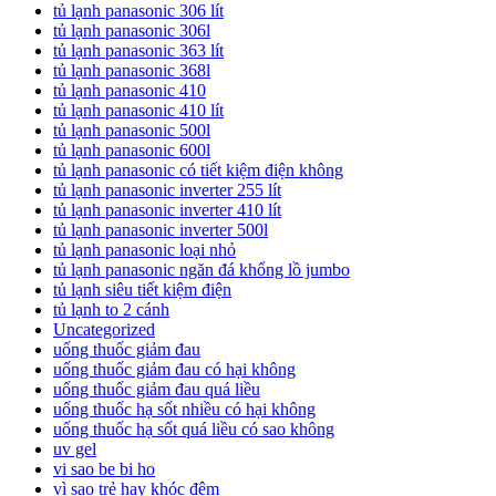
tủ lạnh panasonic 306 lít
tủ lạnh panasonic 306l
tủ lạnh panasonic 363 lít
tủ lạnh panasonic 368l
tủ lạnh panasonic 410
tủ lạnh panasonic 410 lít
tủ lạnh panasonic 500l
tủ lạnh panasonic 600l
tủ lạnh panasonic có tiết kiệm điện không
tủ lạnh panasonic inverter 255 lít
tủ lạnh panasonic inverter 410 lít
tủ lạnh panasonic inverter 500l
tủ lạnh panasonic loại nhỏ
tủ lạnh panasonic ngăn đá khổng lồ jumbo
tủ lạnh siêu tiết kiệm điện
tủ lạnh to 2 cánh
Uncategorized
uống thuốc giảm đau
uống thuốc giảm đau có hại không
uống thuốc giảm đau quá liều
uống thuốc hạ sốt nhiều có hại không
uống thuốc hạ sốt quá liều có sao không
uv gel
vi sao be bi ho
vì sao trẻ hay khóc đêm