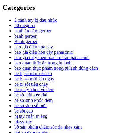
Categories
2 cánh tay bị đau nhức
50 megumi
bánh ăn dặm gerber
bánh gerber
Banh gerber
báo giá điều hòa cây
báo giá điều hòa cây panasonic
báo giá máy điều hòa âm trần panasonic
bảo quản thức ăn trong tủ lạnh
bảo quản thực phẩm trong tủ lạnh đúng cách
bé bị sổ mũi kéo dài
bé bị sổ mũi lâu ngày
bé bị sốt tiêu chảy
bé quấy khóc về đêm
bé sổ mũi kéo dài
bé sơ sinh khóc đêm
bé sơ sinh sổ mũi
bé sốt cao
bị tay chân miệng
blossomy
bộ sản phẩm chăm sóc da nhạy cảm
bột ăn dặm cerelac