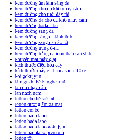
kem dưỡng ẩm làm sáng da
kem dưỡng cho da khô nhạy cảm
kem dưỡng cho tuổi dậy thì
kem dưỡng da cho da khô nhạy cảm
kem dưỡng hada labo
kem dưỡng sáng da
kem dưỡng sáng da lành tính
kem dưỡng sáng da nào tốt
kem dưỡng trắng d-na
kem dưỡng trắng da toàn thân sau sinh
khuyến mãi máy giặt
kích thước điều hòa cây
kích thước máy giặt panasonic 10kg
koi gokujyun
làm gì khi bé bị nghẹt mũi
làn da nhạy cảm
lan nach nam
lotion cho bé sơ sinh
lotion dưỡng ẩm da mặt
lotion em bé
lotion hada labo
lotion hada labo
lotion hada labo gokujyun
lotion hadalabo premium
lotion tốt