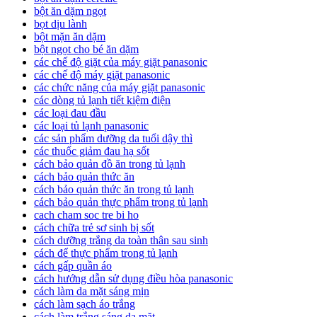
bột ăn dặm ngọt
bọt dịu lành
bột mặn ăn dặm
bột ngọt cho bé ăn dặm
các chế độ giặt của máy giặt panasonic
các chế độ máy giặt panasonic
các chức năng của máy giặt panasonic
các dòng tủ lạnh tiết kiệm điện
các loại đau đầu
các loại tủ lạnh panasonic
các sản phẩm dưỡng da tuổi dậy thì
các thuốc giảm đau hạ sốt
cách bảo quản đồ ăn trong tủ lạnh
cách bảo quản thức ăn
cách bảo quản thức ăn trong tủ lạnh
cách bảo quản thực phẩm trong tủ lạnh
cach cham soc tre bi ho
cách chữa trẻ sơ sinh bị sốt
cách dưỡng trắng da toàn thân sau sinh
cách để thực phẩm trong tủ lạnh
cách gấp quần áo
cách hướng dẫn sử dụng điều hòa panasonic
cách làm da mặt sáng mịn
cách làm sạch áo trắng
cách làm trắng sáng da mặt