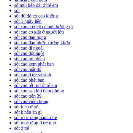
sổ mũi kéo dài ở trẻ em
sốt
sốt 40 độ có cao không
sốt 5 ngày liền
sốt cao co giật có ảnh hưởng gì
sốt cao co giật ở người lớn
sốt cao đau họng
sốt cao đau nhức xương khớp
sốt cao đi ngoài
sốt cao đột ngột
sốt cao ho nhiều
sốt cao kèm phát ban
sốt cao mắt đỏ
sốt cao ở trẻ sơ sinh
sốt cao phát ban
sốt cao rét run ở trẻ em
sốt cao sau khi tiêm phòng
sốt cao trên 39
sốt cao viêm họng
sốt k hạ ở trẻ
sốt k nên ăn gì
sốt mọc răng hàm ở trẻ
sốt mọc răng ở trẻ nhỏ
sốt ở trẻ