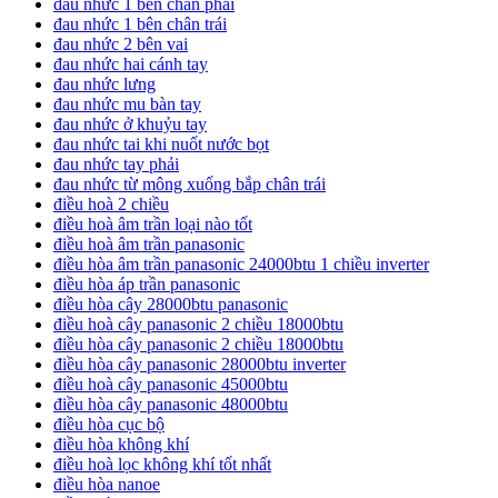
đau nhức 1 bên chân phải
đau nhức 1 bên chân trái
đau nhức 2 bên vai
đau nhức hai cánh tay
đau nhức lưng
đau nhức mu bàn tay
đau nhức ở khuỷu tay
đau nhức tai khi nuốt nước bọt
đau nhức tay phải
đau nhức từ mông xuống bắp chân trái
điều hoà 2 chiều
điều hoà âm trần loại nào tốt
điều hoà âm trần panasonic
điều hòa âm trần panasonic 24000btu 1 chiều inverter
điều hòa áp trần panasonic
điều hòa cây 28000btu panasonic
điều hoà cây panasonic 2 chiều 18000btu
điều hòa cây panasonic 2 chiều 18000btu
điều hòa cây panasonic 28000btu inverter
điều hoà cây panasonic 45000btu
điều hòa cây panasonic 48000btu
điều hòa cục bộ
điều hòa không khí
điều hoà lọc không khí tốt nhất
điều hòa nanoe