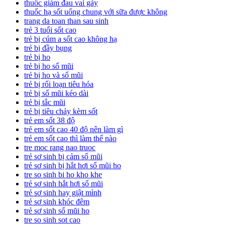
thuốc giảm đau vai gáy
thuốc hạ sốt uống chung với sữa được không
trang da toan than sau sinh
trẻ 3 tuổi sốt cao
trẻ bị cúm a sốt cao không hạ
trẻ bị đầy bụng
trẻ bị ho
trẻ bị ho sổ mũi
trẻ bị ho và sổ mũi
trẻ bị rối loạn tiêu hóa
trẻ bị sổ mũi kéo dài
trẻ bị tắc mũi
trẻ bị tiêu chảy kèm sốt
trẻ em sốt 38 độ
trẻ em sốt cao 40 độ nên làm gì
trẻ em sốt cao thì làm thế nào
tre moc rang nao truoc
trẻ sơ sinh bị cảm sổ mũi
trẻ sơ sinh bị hắt hơi sổ mũi ho
tre so sinh bi ho kho khe
trẻ sơ sinh hắt hơi sổ mũi
trẻ sơ sinh hay giật mình
trẻ sơ sinh khóc đêm
trẻ sơ sinh sổ mũi ho
tre so sinh sot cao