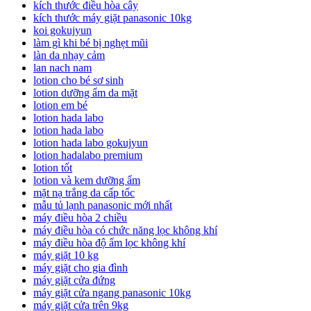
kích thước điều hòa cây
kích thước máy giặt panasonic 10kg
koi gokujyun
làm gì khi bé bị nghẹt mũi
làn da nhạy cảm
lan nach nam
lotion cho bé sơ sinh
lotion dưỡng ẩm da mặt
lotion em bé
lotion hada labo
lotion hada labo
lotion hada labo gokujyun
lotion hadalabo premium
lotion tốt
lotion và kem dưỡng ẩm
mặt nạ trắng da cấp tốc
mẫu tủ lạnh panasonic mới nhất
máy điều hòa 2 chiều
máy điều hòa có chức năng lọc không khí
máy điều hòa độ ẩm lọc không khí
máy giặt 10 kg
máy giặt cho gia đình
máy giặt cửa đứng
máy giặt cửa ngang panasonic 10kg
máy giặt cửa trên 9kg