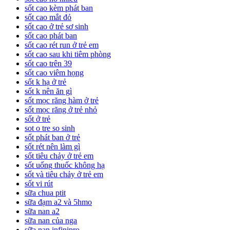
sốt cao kèm phát ban
sốt cao mắt đỏ
sốt cao ở trẻ sơ sinh
sốt cao phát ban
sốt cao rét run ở trẻ em
sốt cao sau khi tiêm phòng
sốt cao trên 39
sốt cao viêm họng
sốt k hạ ở trẻ
sốt k nên ăn gì
sốt mọc răng hàm ở trẻ
sốt mọc răng ở trẻ nhỏ
sốt ở trẻ
sot o tre so sinh
sốt phát ban ở trẻ
sốt rét nên làm gì
sốt tiêu chảy ở trẻ em
sốt uống thuốc không hạ
sốt và tiêu chảy ở trẻ em
sốt vi rút
sữa chua ptit
sữa đạm a2 và 5hmo
sữa nan a2
sữa nan của nga
sữa nan infinipro