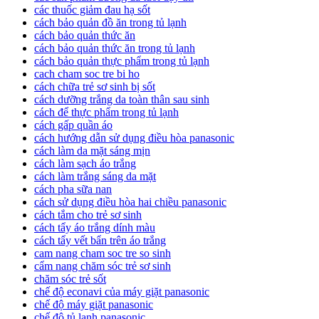
các thuốc giảm đau hạ sốt
cách bảo quản đồ ăn trong tủ lạnh
cách bảo quản thức ăn
cách bảo quản thức ăn trong tủ lạnh
cách bảo quản thực phẩm trong tủ lạnh
cach cham soc tre bi ho
cách chữa trẻ sơ sinh bị sốt
cách dưỡng trắng da toàn thân sau sinh
cách để thực phẩm trong tủ lạnh
cách gấp quần áo
cách hướng dẫn sử dụng điều hòa panasonic
cách làm da mặt sáng mịn
cách làm sạch áo trắng
cách làm trắng sáng da mặt
cách pha sữa nan
cách sử dụng điều hòa hai chiều panasonic
cách tắm cho trẻ sơ sinh
cách tẩy áo trắng dính màu
cách tẩy vết bẩn trên áo trắng
cam nang cham soc tre so sinh
cẩm nang chăm sóc trẻ sơ sinh
chăm sóc trẻ sốt
chế độ econavi của máy giặt panasonic
chế độ máy giặt panasonic
chế độ tủ lạnh panasonic