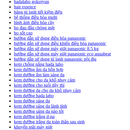
hadalabo gokujyun
hair essence
hãng tủ lạnh tiết kiệm điện
hệ thống điều hòa multi
hình ảnh điều hòa cây
ho đau đầu chóng mặt
ho sốt cao
hướng dẫn sử dụng điều hòa panasonic
hướng dẫn sử dụng điều khiển điều hòa panasonic
hướng dẫn sử dụng máy giặt panasonic 8.5 kg
hướng dẫn sử dụng máy giặt panasonic eco aquabeat
hướng dẫn sử dụng tủ lạnh panasonic nội địa
kem chống nắng hada labo
kem dưỡng ẩm da hỗn hợp
kem dưỡng ẩm làm sáng da
kem dưỡng cho da khô nhạy cảm
kem dưỡng cho tuổi dậy thì
kem dưỡng da cho da khô nhạy cảm
kem dưỡng hada labo
kem dưỡng sáng da
kem dưỡng sáng da lành tính
kem dưỡng sáng da nào tốt
kem dưỡng trắng d-na
kem dưỡng trắng da toàn thân sau sinh
khuyến mãi máy giặt