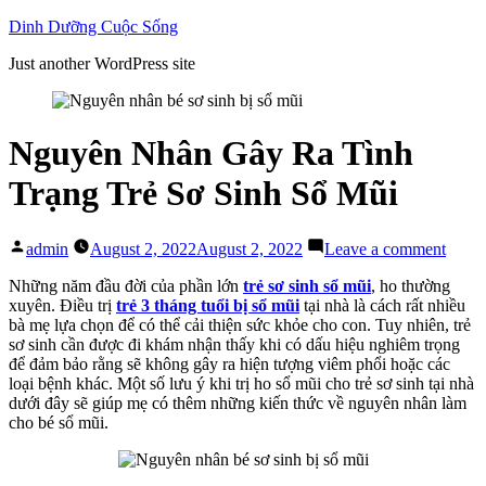
Skip
Dinh Dưỡng Cuộc Sống
to
Just another WordPress site
content
Nguyên Nhân Gây Ra Tình
Trạng Trẻ Sơ Sinh Sổ Mũi
Posted
on
admin
August 2, 2022
August 2, 2022
Leave a comment
by
Nguy
Nhân
Những năm đầu đời của phần lớn
trẻ sơ sinh sổ mũi
, ho thường
Gây
xuyên. Điều trị
trẻ 3 tháng tuổi bị sổ mũi
tại nhà là cách rất nhiều
Ra
bà mẹ lựa chọn để có thể cải thiện sức khỏe cho con. Tuy nhiên, trẻ
Tình
sơ sinh cần được đi khám nhận thấy khi có dấu hiệu nghiêm trọng
Trạng
để đảm bảo rằng sẽ không gây ra hiện tượng viêm phổi hoặc các
Trẻ
loại bệnh khác. Một số lưu ý khi trị ho sổ mũi cho trẻ sơ sinh tại nhà
Sơ
dưới đây sẽ giúp mẹ có thêm những kiến thức về nguyên nhân làm
Sinh
cho bé sổ mũi.
Sổ
Mũi