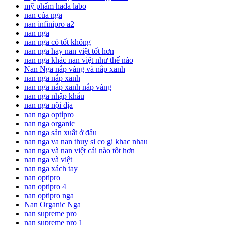
mỹ phẩm hada labo
nan của nga
nan infinipro a2
nan nga
nan nga có tốt không
nan nga hay nan việt tốt hơn
nan nga khác nan việt như thế nào
Nan Nga nắp vàng và nắp xanh
nan nga nắp xanh
nan nga nắp xanh nắp vàng
nan nga nhập khẩu
nan nga nội địa
nan nga optipro
nan nga organic
nan nga sản xuất ở đâu
nan nga va nan thuy si co gi khac nhau
nan nga và nan việt cái nào tốt hơn
nan nga và việt
nan nga xách tay
nan optipro
nan optipro 4
nan optipro nga
Nan Organic Nga
nan supreme pro
nan supreme pro 1