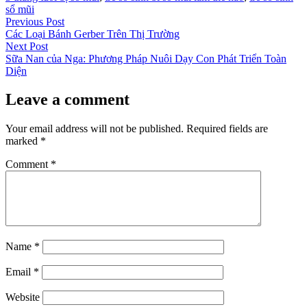
sổ mũi
Post
Previous
Previous Post
post:
Các Loại Bánh Gerber Trên Thị Trường
navigation
Next
Next Post
post:
Sữa Nan của Nga: Phương Pháp Nuôi Dạy Con Phát Triển Toàn
Diện
Leave a comment
Your email address will not be published.
Required fields are
marked
*
Comment
*
Name
*
Email
*
Website