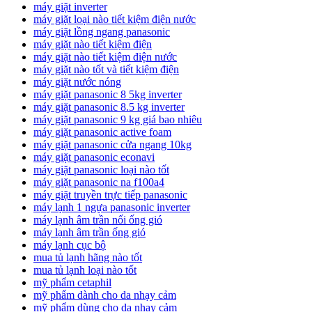
máy giặt inverter
máy giặt loại nào tiết kiệm điện nước
máy giặt lồng ngang panasonic
máy giặt nào tiết kiệm điện
máy giặt nào tiết kiệm điện nước
máy giặt nào tốt và tiết kiệm điện
máy giặt nước nóng
máy giặt panasonic 8 5kg inverter
máy giặt panasonic 8.5 kg inverter
máy giặt panasonic 9 kg giá bao nhiêu
máy giặt panasonic active foam
máy giặt panasonic cửa ngang 10kg
máy giặt panasonic econavi
máy giặt panasonic loại nào tốt
máy giặt panasonic na f100a4
máy giặt truyền trực tiếp panasonic
máy lạnh 1 ngựa panasonic inverter
máy lạnh âm trần nối ống gió
máy lạnh âm trần ống gió
máy lạnh cục bộ
mua tủ lạnh hãng nào tốt
mua tủ lạnh loại nào tốt
mỹ phẩm cetaphil
mỹ phẩm dành cho da nhạy cảm
mỹ phẩm dùng cho da nhạy cảm