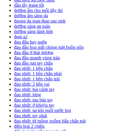
dầu tẩy trang tốt
dưỡng ẩm cho tuổi dậy thì
dưỡng ẩm sáng da
duong da toan than sau sinh
dưỡng sáng an toàn
dưỡng sáng lành tính
đạm a2
đau đầu hay quên
đau đầu hoa mắt chóng mặt buồn nôn
đau đầu ở thái dương
đau đầu quanh vùng trán
đau đầu run tay chân
đau nhức 1 bên chân
đau nhức 1 bên chân phải
đau nhức 1 bên chân trái
đau nhức 2 bên vai
đau nhức hai cánh tay
đau nhức lưng
đau nhức mu bàn tay
đau nhức ở khuỷu tay
đau nhức tai khi nuốt nước bọt
đau nhức tay phải
đau nhức từ mông xuống bắp chân trái
điều hoà 2 chiều