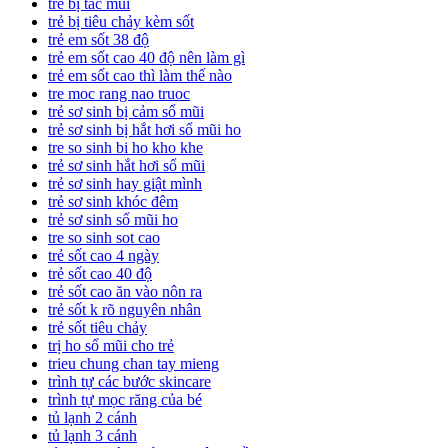
trẻ bị tắc mũi
trẻ bị tiêu chảy kèm sốt
trẻ em sốt 38 độ
trẻ em sốt cao 40 độ nên làm gì
trẻ em sốt cao thì làm thế nào
tre moc rang nao truoc
trẻ sơ sinh bị cảm sổ mũi
trẻ sơ sinh bị hắt hơi sổ mũi ho
tre so sinh bi ho kho khe
trẻ sơ sinh hắt hơi sổ mũi
trẻ sơ sinh hay giật mình
trẻ sơ sinh khóc đêm
trẻ sơ sinh sổ mũi ho
tre so sinh sot cao
trẻ sốt cao 4 ngày
trẻ sốt cao 40 độ
trẻ sốt cao ăn vào nôn ra
trẻ sốt k rõ nguyên nhân
trẻ sốt tiêu chảy
trị ho sổ mũi cho trẻ
trieu chung chan tay mieng
trình tự các bước skincare
trình tự mọc răng của bé
tủ lạnh 2 cánh
tủ lạnh 3 cánh