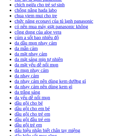
chích ngừa cho trẻ sơ sinh
chống nắng hada labo
chua viem mui cho tre
chức năng econavi của tủ lạnh panasonic
có nên mua máy giặt panasonic không
công dụng của aloe vera
cúm a sốt bao nhiêu độ
da dầu mụn nhạy cảm
da mẫn cảm
da mặt nhạy cảm
da mặt sáng mịn tự nhiên
da mặt yếu dễ nổi mụn
da mụn nhạy cảm
da nhạy cảm
da nhạy cảm nên dùng kem dưỡng gì
da nhạy cảm nên dùng kem gì
da trắng sáng
da yếu dễ nổi mụn
dầu gội cho bé
dầu gội cho em bé
dầu gội cho trẻ em
dầu gội đầu trẻ em
dầu gội trẻ em
dấu hiệu nhận biết chân tay miệng
dấu hiệu sốt mọc răng