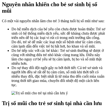
Nguyên nhân khiến cho bé sơ sinh bị sổ
mũi
Có một vài nguyên nhân làm cho trẻ 3 tháng tuổi bị sổ mũi như sau:
Do hệ miễn dịch của bé yêu còn chưa được hoàn thiện: Trẻ sơ
sinh có hệ thống miễn dịch yếu, sức đề kháng chưa được phát
triển nên dễ bị các loại vi rút có trong môi trường tấn công.
Do đó, trẻ sẽ dễ mắc các loại một số bệnh như là: cảm cúm,
cảm lạnh dẫn đến việc trẻ bị hắt hơi, ho khan và sổ mũi.
Do bé tiếp xúc với các bé khác: Trẻ sơ sinh thường sẽ được ở
cùng với những đứa trẻ nhỏ khác cùng trang lứa. Điều này
làm cho nguy cơ bé yêu sẽ bị cảm lạnh, bị ho và sổ mũi thật
nhiều hơn.
Do sự thay đổi đột ngột gây ra bởi thời tiết: Cả trẻ sơ sinh và
người lớn đều sẽ rất dễ bị cảm cúm, sổ mũi khi thời tiết có
nhiều thay đổi, đặc biệt nhất là từ mùa thu đến cuối mùa xuân
trong thời tiết giao mùa, chuyển đổi nhiệt độ một cách liên
tục.
Trị sổ mũi cho trẻ sơ sinh tại nhà cần lưu