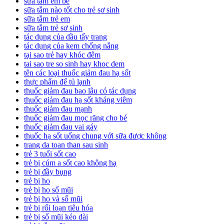
sữa tắm em bé
sữa tắm nào tốt cho trẻ sơ sinh
sữa tắm trẻ em
sữa tắm trẻ sơ sinh
tác dụng của dầu tẩy trang
tác dụng của kem chống nắng
tại sao trẻ hay khóc đêm
tai sao tre so sinh hay khoc dem
tên các loại thuốc giảm đau hạ sốt
thực phẩm để tủ lạnh
thuốc giảm đau bao lâu có tác dụng
thuốc giảm đau hạ sốt kháng viêm
thuốc giảm đau mạnh
thuốc giảm đau mọc răng cho bé
thuốc giảm đau vai gáy
thuốc hạ sốt uống chung với sữa được không
trang da toan than sau sinh
trẻ 3 tuổi sốt cao
trẻ bị cúm a sốt cao không hạ
trẻ bị đầy bụng
trẻ bị ho
trẻ bị ho sổ mũi
trẻ bị ho và sổ mũi
trẻ bị rối loạn tiêu hóa
trẻ bị sổ mũi kéo dài