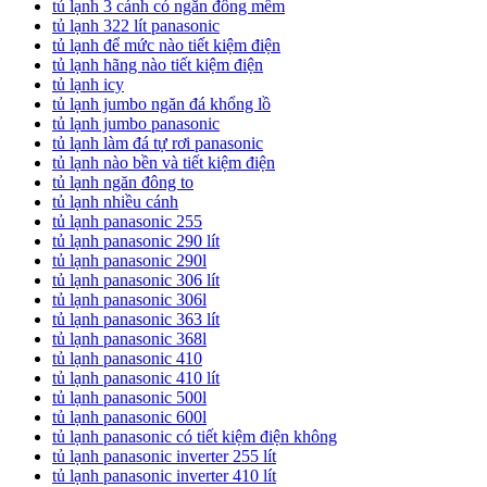
tủ lạnh 3 cánh có ngăn đông mềm
tủ lạnh 322 lít panasonic
tủ lạnh để mức nào tiết kiệm điện
tủ lạnh hãng nào tiết kiệm điện
tủ lạnh icy
tủ lạnh jumbo ngăn đá khổng lồ
tủ lạnh jumbo panasonic
tủ lạnh làm đá tự rơi panasonic
tủ lạnh nào bền và tiết kiệm điện
tủ lạnh ngăn đông to
tủ lạnh nhiều cánh
tủ lạnh panasonic 255
tủ lạnh panasonic 290 lít
tủ lạnh panasonic 290l
tủ lạnh panasonic 306 lít
tủ lạnh panasonic 306l
tủ lạnh panasonic 363 lít
tủ lạnh panasonic 368l
tủ lạnh panasonic 410
tủ lạnh panasonic 410 lít
tủ lạnh panasonic 500l
tủ lạnh panasonic 600l
tủ lạnh panasonic có tiết kiệm điện không
tủ lạnh panasonic inverter 255 lít
tủ lạnh panasonic inverter 410 lít