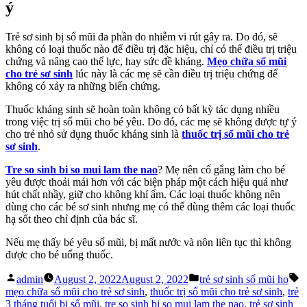
ý
Trẻ sơ sinh bị sổ mũi đa phần do nhiễm vi rút gây ra. Do đó, sẽ
không có loại thuốc nào để điều trị đặc hiệu, chỉ có thể điều trị triệu
chứng và nâng cao thể lực, hay sức đề kháng.
Mẹo chữa sổ mũi
cho trẻ sơ sinh
lúc này là các mẹ sẽ cần điều trị triệu chứng để
không có xảy ra những biến chứng.
Thuốc kháng sinh sẽ hoàn toàn không có bất kỳ tác dụng nhiều
trong việc trị sổ mũi cho bé yêu. Do đó, các mẹ sẽ không được tự ý
cho trẻ nhỏ sử dụng thuốc kháng sinh là
thuốc trị sổ mũi cho trẻ
sơ sinh
.
Tre so sinh bi so mui lam the nao
? Mẹ nên cố gắng làm cho bé
yêu được thoải mái hơn với các biện pháp một cách hiệu quả như
hút chất nhầy, giữ cho không khí ẩm. Các loại thuốc không nên
dùng cho các bé sơ sinh nhưng mẹ có thể dùng thêm các loại thuốc
hạ sốt theo chỉ định của bác sĩ.
Nếu mẹ thấy bé yêu sổ mũi, bị mất nước và nôn liên tục thì không
được cho bé uống thuốc.
Posted
Posted
T
admin
August 2, 2022
August 2, 2022
trẻ sơ sinh sổ mũi ho
by
in
mẹo chữa sổ mũi cho trẻ sơ sinh
,
thuốc trị sổ mũi cho trẻ sơ sinh
,
trẻ
3 tháng tuổi bị sổ mũi
,
tre so sinh bi so mui lam the nao
,
trẻ sơ sinh