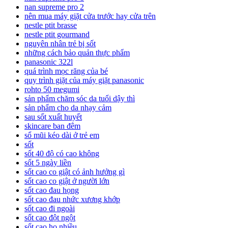
nan supreme pro 2
nên mua máy giặt cửa trước hay cửa trên
nestle ptit brasse
nestle ptit gourmand
nguyên nhân trẻ bị sốt
những cách bảo quản thực phẩm
panasonic 322l
quá trình mọc răng của bé
quy trình giặt của máy giặt panasonic
rohto 50 megumi
sản phẩm chăm sóc da tuổi dậy thì
sản phẩm cho da nhạy cảm
sau sốt xuất huyết
skincare ban đêm
sổ mũi kéo dài ở trẻ em
sốt
sốt 40 độ có cao không
sốt 5 ngày liền
sốt cao co giật có ảnh hưởng gì
sốt cao co giật ở người lớn
sốt cao đau họng
sốt cao đau nhức xương khớp
sốt cao đi ngoài
sốt cao đột ngột
sốt cao ho nhiều