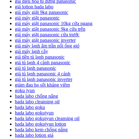
giá điều hoà tủ đứng panasonic
giá lotion hada labo
giá máy giặt 9kg panasonic
giá máy giặt panasonic
giá máy giặt panasonic 10kg cửa ngang
giá máy giặt panasonic 9kg cửa trên
giá máy giặt panasonic cửa trước
giá máy giặt panasonic inverter
giá máy lạnh âm trần nối ống gió
giá máy lạnh cây
giá tiền tủ lạnh panasonic
giá tủ lạnh 4 cánh panasonic
giá tủ lạnh panasonic
giá tủ lạnh panasonic 4 cánh
giá tủ lạnh panasonic inverter
giảm đau hạ sốt kháng viêm
goku jyun
hada labo chống nắng
hada labo cleansing oil
hada labo goku
hada labo gokujyun
hada labo gokujyun cleansing oil
hada labo gokujyun lotion
hada labo kem chống nắng
hada labo lotion giá