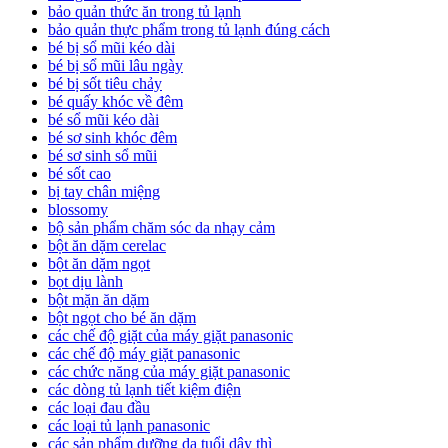
bảo quản thức ăn trong tủ lạnh
bảo quản thực phẩm trong tủ lạnh đúng cách
bé bị sổ mũi kéo dài
bé bị sổ mũi lâu ngày
bé bị sốt tiêu chảy
bé quấy khóc về đêm
bé sổ mũi kéo dài
bé sơ sinh khóc đêm
bé sơ sinh sổ mũi
bé sốt cao
bị tay chân miệng
blossomy
bộ sản phẩm chăm sóc da nhạy cảm
bột ăn dặm cerelac
bột ăn dặm ngọt
bọt dịu lành
bột mặn ăn dặm
bột ngọt cho bé ăn dặm
các chế độ giặt của máy giặt panasonic
các chế độ máy giặt panasonic
các chức năng của máy giặt panasonic
các dòng tủ lạnh tiết kiệm điện
các loại đau đầu
các loại tủ lạnh panasonic
các sản phẩm dưỡng da tuổi dậy thì