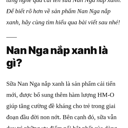
từng nghe qua cái tên sữa Nan Nga nắp xanh.
sữa
Để biết rõ hơn về sản phẩm Nan Nga nắp
Nan
Nga
xanh, hãy cùng tìm hiểu qua bài viết sau nhé!
nắp
xanh
của
Nan Nga nắp xanh
là
thương
gì?
hiệu Nestle?
Sữa Nan Nga nắp xanh là sản phẩm cải tiến
mới, được bổ sung thêm hàm lượng HM-O
giúp tăng cường đề kháng cho trẻ trong giai
đoạn đầu đời non nớt. Bên cạnh đó, sữa vẫn