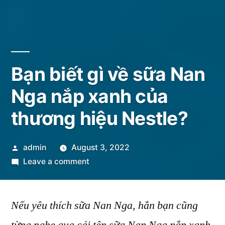
Bạn biết gì về sữa Nan
Nga nắp xanh của
thương hiệu Nestle?
Posted
admin
August 3, 2022
by
on
Leave a comment
Bạn
biết
Nếu yêu thích sữa Nan Nga, hẳn bạn cũng
gì
về