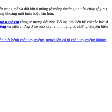
 bên trong má và đôi khi ở mông (ở mông thường do tiêu chảy gây ra).
òng khoảng một tuần hoặc lâu hơn.
ng ở trẻ em
cũng sẽ tương đối nhẹ. Bố mẹ hãy liên hệ với các bác sĩ
iệng
và triệu chứng ở trẻ nhỏ xảy ra tình trạng có những chuyển biến
ận biết bệnh chân tay miệng
,
người lớn có bị chân tay miệng không
,