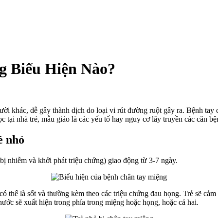
g Biểu Hiện Nào?
i khác, dễ gây thành dịch do loại vi rút đường ruột gây ra. Bệnh tay c
học tại nhà trẻ, mẫu giáo là các yếu tố hay nguy cơ lây truyền các căn b
g
é nhỏ
g
 bị nhiễm và khởi phát triệu chứng) giao động từ 3-7 ngày.
ó thể là sốt và thường kèm theo các triệu chứng đau họng. Trẻ sẽ cảm 
 nước sẽ xuất hiện trong phía trong miệng hoặc họng, hoặc cả hai.