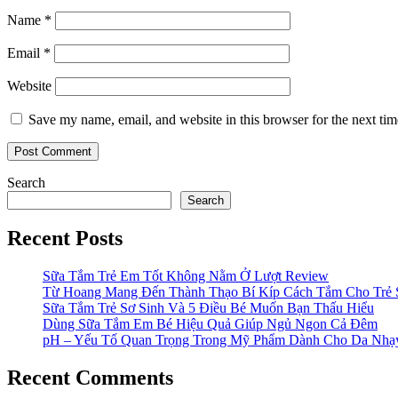
Name
*
Email
*
Website
Save my name, email, and website in this browser for the next ti
Search
Search
Recent Posts
Sữa Tắm Trẻ Em Tốt Không Nằm Ở Lượt Review
Từ Hoang Mang Đến Thành Thạo Bí Kíp Cách Tắm Cho Trẻ 
Sữa Tắm Trẻ Sơ Sinh Và 5 Điều Bé Muốn Bạn Thấu Hiểu
Dùng Sữa Tắm Em Bé Hiệu Quả Giúp Ngủ Ngon Cả Đêm
pH – Yếu Tố Quan Trọng Trong Mỹ Phẩm Dành Cho Da Nh
Recent Comments