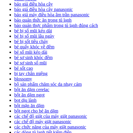
báo giá điều hòa cây
báo giá điều hòa cây panasonic
báo giá máy điều hòa âm trần panasonic
bảo quản thức ăn trong tủ lạnh
bảo quản thực phẩm trong tủ lạnh đúng cách
bé bị sổ mũi kéo dài
bé bị sổ mũi lâu ngày
bé bị sốt tiêu chảy
bé quấy khóc về đêm
bé sổ mũi kéo dài
bé sơ sinh khóc đêm
bé sơ sinh sổ mũi
bé sốt cao
bị tay chân miệng
blossomy
bộ sản phẩm chăm sóc da nhạy cảm
bột ăn dặm cerelac
bột ăn dặm ngọt
bọt dịu lành
bột mặn ăn dặm
bột ngọt cho bé ăn dặm
các chế độ giặt của máy giặt panasonic
các chế độ máy giặt panasonic
các chức năng của máy giặt panasonic
các dòng tủ lạnh tiết kiệm điện