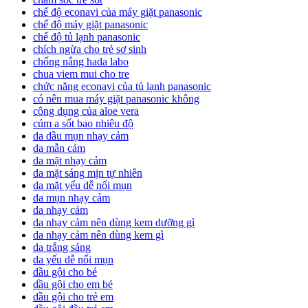
chế độ econavi của máy giặt panasonic
chế độ máy giặt panasonic
chế độ tủ lạnh panasonic
chích ngừa cho trẻ sơ sinh
chống nắng hada labo
chua viem mui cho tre
chức năng econavi của tủ lạnh panasonic
có nên mua máy giặt panasonic không
công dụng của aloe vera
cúm a sốt bao nhiêu độ
da dầu mụn nhạy cảm
da mẫn cảm
da mặt nhạy cảm
da mặt sáng mịn tự nhiên
da mặt yếu dễ nổi mụn
da mụn nhạy cảm
da nhạy cảm
da nhạy cảm nên dùng kem dưỡng gì
da nhạy cảm nên dùng kem gì
da trắng sáng
da yếu dễ nổi mụn
dầu gội cho bé
dầu gội cho em bé
dầu gội cho trẻ em