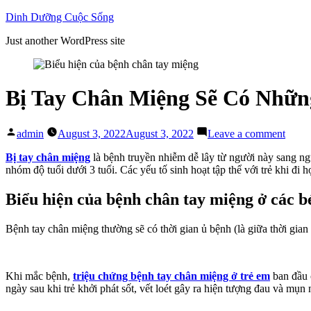
Skip
Dinh Dưỡng Cuộc Sống
to
Just another WordPress site
content
Bị Tay Chân Miệng Sẽ Có Nhữn
Posted
on
admin
August 3, 2022
August 3, 2022
Leave a comment
by
Bị
Tay
Bị tay chân miệng
là bệnh truyền nhiễm dễ lây từ người này sang ngườ
Chân
nhóm độ tuổi dưới 3 tuổi. Các yếu tố sinh hoạt tập thể với trẻ khi đi 
Miện
Sẽ
Biểu hiện của bệnh chân tay miệng ở các b
Có
Nhữn
Bệnh tay chân miệng thường sẽ có thời gian ủ bệnh (là giữa thời gian
Biểu
Hiện
Nào?
Khi mắc bệnh,
triệu chứng bệnh tay chân miệng ở trẻ em
ban đầu c
ngày sau khi trẻ khởi phát sốt, vết loét gây ra hiện tượng đau và mụn