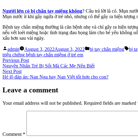
Người lớn có bị chân tay miệng không
? Câu trả lời là có. Mụn nướ
Mụn nước ít khi gây ngứa ở trẻ nhỏ, nhưng có thể gây ra hiện tượng
Bệnh tay chân miệng thường là căn bệnh nhẹ và chỉ gây ra hiện tượng
nếu vết loét miệng hoặc tình trạng đau họng làm cho bé yêu không u
xấu hơn sau vài ngày.
Posted
Posted
Tags
admin
August 3, 2022
August 3, 2022
bị tay chân miệng
bị t
by
in
triệu chứng bệnh tay chân miệng ở trẻ em
Post
Previous
Previous Post
post:
Nguyên Nhân Trẻ Bị Sốt Mà Các Mẹ Nên Biết
navigation
Next
Next Post
post:
Hé lộ đáp án: Nan Nga hay Nan Việt tốt hơn cho con?
Leave a comment
Your email address will not be published.
Required fields are marked
Comment
*