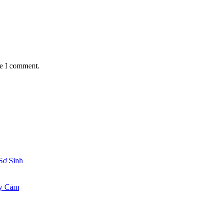
me I comment.
Sơ Sinh
ạy Cảm