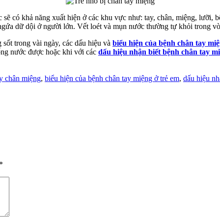
c sẽ có khả năng xuất hiện ở các khu vực như: tay, chân, miệng, lưỡi,
 ngứa dữ dội ở người lớn. Vết loét và mụn nước thường tự khỏi trong v
 sốt trong vài ngày, các dấu hiệu và
biểu hiện của bệnh chân tay miệ
ống nước được hoặc khi với các
dấu hiệu nhận biết bệnh chân tay m
:
ay chân miệng
,
biểu hiện của bệnh chân tay miệng ở trẻ em
,
dấu hiệu nh
*