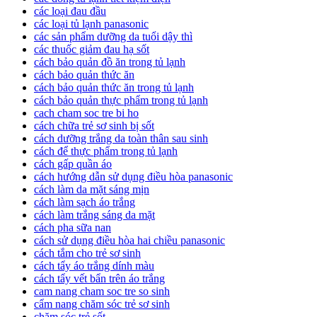
các loại đau đầu
các loại tủ lạnh panasonic
các sản phẩm dưỡng da tuổi dậy thì
các thuốc giảm đau hạ sốt
cách bảo quản đồ ăn trong tủ lạnh
cách bảo quản thức ăn
cách bảo quản thức ăn trong tủ lạnh
cách bảo quản thực phẩm trong tủ lạnh
cach cham soc tre bi ho
cách chữa trẻ sơ sinh bị sốt
cách dưỡng trắng da toàn thân sau sinh
cách để thực phẩm trong tủ lạnh
cách gấp quần áo
cách hướng dẫn sử dụng điều hòa panasonic
cách làm da mặt sáng mịn
cách làm sạch áo trắng
cách làm trắng sáng da mặt
cách pha sữa nan
cách sử dụng điều hòa hai chiều panasonic
cách tắm cho trẻ sơ sinh
cách tẩy áo trắng dính màu
cách tẩy vết bẩn trên áo trắng
cam nang cham soc tre so sinh
cẩm nang chăm sóc trẻ sơ sinh
chăm sóc trẻ sốt