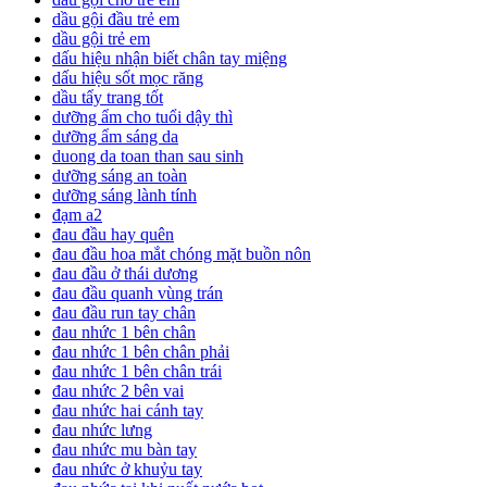
dầu gội đầu trẻ em
dầu gội trẻ em
dấu hiệu nhận biết chân tay miệng
dấu hiệu sốt mọc răng
dầu tẩy trang tốt
dưỡng ẩm cho tuổi dậy thì
dưỡng ẩm sáng da
duong da toan than sau sinh
dưỡng sáng an toàn
dưỡng sáng lành tính
đạm a2
đau đầu hay quên
đau đầu hoa mắt chóng mặt buồn nôn
đau đầu ở thái dương
đau đầu quanh vùng trán
đau đầu run tay chân
đau nhức 1 bên chân
đau nhức 1 bên chân phải
đau nhức 1 bên chân trái
đau nhức 2 bên vai
đau nhức hai cánh tay
đau nhức lưng
đau nhức mu bàn tay
đau nhức ở khuỷu tay