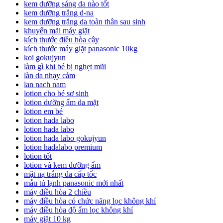
kem dưỡng sáng da nào tốt
kem dưỡng trắng d-na
kem dưỡng trắng da toàn thân sau sinh
khuyến mãi máy giặt
kích thước điều hòa cây
kích thước máy giặt panasonic 10kg
koi gokujyun
làm gì khi bé bị nghẹt mũi
làn da nhạy cảm
lan nach nam
lotion cho bé sơ sinh
lotion dưỡng ẩm da mặt
lotion em bé
lotion hada labo
lotion hada labo
lotion hada labo gokujyun
lotion hadalabo premium
lotion tốt
lotion và kem dưỡng ẩm
mặt nạ trắng da cấp tốc
mẫu tủ lạnh panasonic mới nhất
máy điều hòa 2 chiều
máy điều hòa có chức năng lọc không khí
máy điều hòa độ ẩm lọc không khí
máy giặt 10 kg