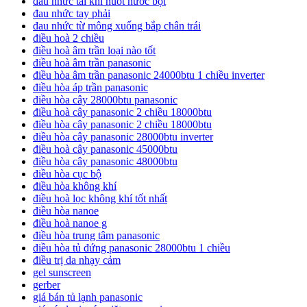
đau nhức tai khi nuốt nước bọt
đau nhức tay phải
đau nhức từ mông xuống bắp chân trái
điều hoà 2 chiều
điều hoà âm trần loại nào tốt
điều hoà âm trần panasonic
điều hòa âm trần panasonic 24000btu 1 chiều inverter
điều hòa áp trần panasonic
điều hòa cây 28000btu panasonic
điều hoà cây panasonic 2 chiều 18000btu
điều hòa cây panasonic 2 chiều 18000btu
điều hòa cây panasonic 28000btu inverter
điều hoà cây panasonic 45000btu
điều hòa cây panasonic 48000btu
điều hòa cục bộ
điều hòa không khí
điều hoà lọc không khí tốt nhất
điều hòa nanoe
điều hoà nanoe g
điều hòa trung tâm panasonic
điều hòa tủ đứng panasonic 28000btu 1 chiều
điều trị da nhạy cảm
gel sunscreen
gerber
giá bán tủ lạnh panasonic