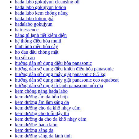
hada labo gokujyun cleansing oil
hada labo gokujyun lotion
hada labo kem chống nắng
hada labo lotion giá
hadalabo gokujyun
hair essence
hãng tủ lạnh tiết kiệm điện
hệ thống điều hòa multi
hình ảnh điều hòa cây
ho đau đầu chóng mặt
ho sốt cao
hướng dẫn sử dụng điều hòa panasonic
hướng dẫn sử dụng điều khiển điều hòa panasonic
hướng dẫn sử dụng máy giặt panasonic 8.5 kg
hướng dẫn sử dụng máy giặt panasonic eco aquabeat
hướng dẫn sử dụng tủ lạnh panasonic nội địa
kem chống nắng hada labo
kem dưỡng ẩm da hỗn hợp
kem dưỡng ẩm làm sáng da
kem dưỡng cho da khô nhạy cảm
kem dưỡng cho tuổi dậy thì
kem dưỡng da cho da khô nhạy cảm
kem dưỡng hada labo
kem dưỡng sáng da
kem dưỡng sáng da lành tính