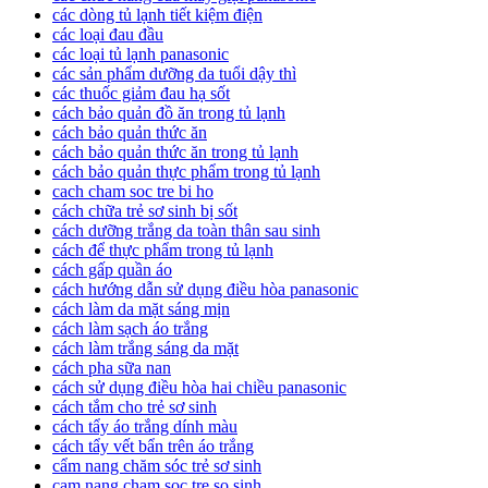
các dòng tủ lạnh tiết kiệm điện
các loại đau đầu
các loại tủ lạnh panasonic
các sản phẩm dưỡng da tuổi dậy thì
các thuốc giảm đau hạ sốt
cách bảo quản đồ ăn trong tủ lạnh
cách bảo quản thức ăn
cách bảo quản thức ăn trong tủ lạnh
cách bảo quản thực phẩm trong tủ lạnh
cach cham soc tre bi ho
cách chữa trẻ sơ sinh bị sốt
cách dưỡng trắng da toàn thân sau sinh
cách để thực phẩm trong tủ lạnh
cách gấp quần áo
cách hướng dẫn sử dụng điều hòa panasonic
cách làm da mặt sáng mịn
cách làm sạch áo trắng
cách làm trắng sáng da mặt
cách pha sữa nan
cách sử dụng điều hòa hai chiều panasonic
cách tắm cho trẻ sơ sinh
cách tẩy áo trắng dính màu
cách tẩy vết bẩn trên áo trắng
cẩm nang chăm sóc trẻ sơ sinh
cam nang cham soc tre so sinh