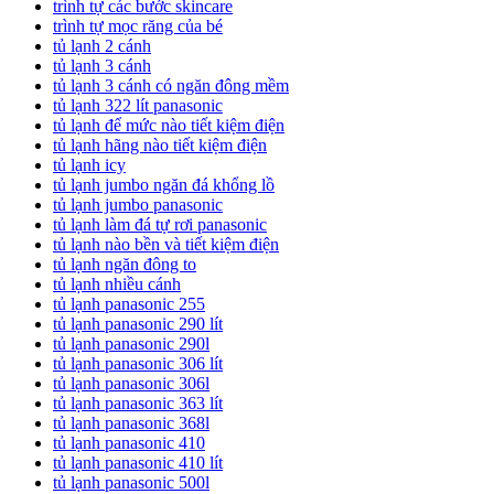
trình tự các bước skincare
trình tự mọc răng của bé
tủ lạnh 2 cánh
tủ lạnh 3 cánh
tủ lạnh 3 cánh có ngăn đông mềm
tủ lạnh 322 lít panasonic
tủ lạnh để mức nào tiết kiệm điện
tủ lạnh hãng nào tiết kiệm điện
tủ lạnh icy
tủ lạnh jumbo ngăn đá khổng lồ
tủ lạnh jumbo panasonic
tủ lạnh làm đá tự rơi panasonic
tủ lạnh nào bền và tiết kiệm điện
tủ lạnh ngăn đông to
tủ lạnh nhiều cánh
tủ lạnh panasonic 255
tủ lạnh panasonic 290 lít
tủ lạnh panasonic 290l
tủ lạnh panasonic 306 lít
tủ lạnh panasonic 306l
tủ lạnh panasonic 363 lít
tủ lạnh panasonic 368l
tủ lạnh panasonic 410
tủ lạnh panasonic 410 lít
tủ lạnh panasonic 500l