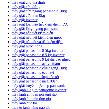
máy giặt cho gia đình
máy giặt cửa đứng
máy giặt cửa ngang panasonic 10kg
máy giặt cửa trên 9kg
máy giặt inverter
máy giặt loại nào tiết kiệm điện nước
máy giặt lồng ngang panasonic
máy giặt nào tiết kiệm điện
máy giặt nào tiết kiệm điện nước
máy giặt nào tốt và tiết kiệm điện
máy giặt nước nóng
máy giặt panasonic 8 5kg inverter
máy giặt panasonic 8.5 kg inverter
máy giặt panasonic 9 kg giá bao nhiêu
máy giặt panasonic active foam
máy giặt panasonic cửa ngang 10kg
máy giặt panasonic econavi
máy giặt panasonic loại nào tốt
máy giặt panasonic na f100a4
máy giặt truyền trực tiếp panasonic
máy lạnh 1 ngựa panasonic inverter
máy lạnh âm trần nối ống gió
máy lạnh âm trần ống gió
máy lạnh cục bộ
mua tủ lạnh hãng nào tốt