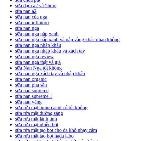
sữa đạm a2 và 5hmo
sữa nan a2
sữa nan của nga
sữa nan infinipro
sữa nan nga
sữa nan nga nắp xanh
sữa nan nga nắp xanh và nắp vàng khác nhau không
sữa nan nga nhập khẩu
sữa nan nga nhập khẩu và xách tay
sữa nan nga review
sữa nan nga thật và giả
sữa Nan Nga tốt không
sữa nan nga xách tay và nhập khẩu
sữa nan organic
sữa nan pha sẵn
sữa nan supreme
sữa nan supreme 1
sữa nan vàng
sữa rửa mặt amino acid có tốt không
sữa rửa mặt dưỡng sáng
sữa rửa mặt lành tính
sữa rửa mặt nhiều bọt
sữa rửa mặt tạo bọt cho da khô nhạy cảm
sữa rửa mặt tạo bọt hada labo