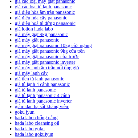
giá các loại máy giặt panasonic
giá các loại tủ lạnh panasonic
giá điều hòa âm trần panasonic
giá điều hòa cây panasonic
giá điều hoà tủ đứng panasonic
giá lotion hada labo
giá máy giặt 9kg panasonic
giá máy giặt panasonic
giá máy giặt panasonic 10kg cửa ngang
giá máy giặt panasonic 9kg cửa trên
giá máy giặt panasonic cửa trước
giá máy giặt panasonic inverter
giá máy lạnh âm trần nối ống gió
giá máy lạnh cây
giá tiền tủ lạnh panasonic
giá tủ lạnh 4 cánh panasonic
giá tủ lạnh panasonic
giá tủ lạnh panasonic 4 cánh
giá tủ lạnh panasonic inverter
giảm đau hạ sốt kháng viêm
goku jyun
hada labo chống nắng
hada labo cleansing oil
hada labo goku
hada labo gokujyun