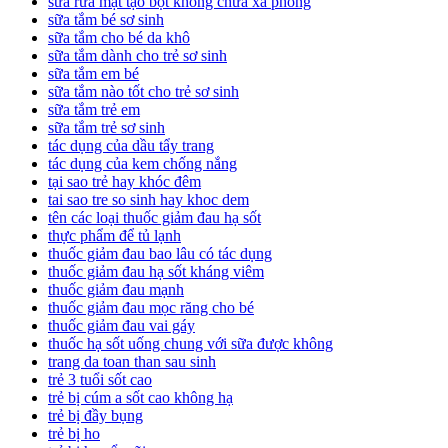
sữa rửa mặt tạo bọt không chứa xà phòng
sữa tắm bé sơ sinh
sữa tắm cho bé da khô
sữa tắm dành cho trẻ sơ sinh
sữa tắm em bé
sữa tắm nào tốt cho trẻ sơ sinh
sữa tắm trẻ em
sữa tắm trẻ sơ sinh
tác dụng của dầu tẩy trang
tác dụng của kem chống nắng
tại sao trẻ hay khóc đêm
tai sao tre so sinh hay khoc dem
tên các loại thuốc giảm đau hạ sốt
thực phẩm để tủ lạnh
thuốc giảm đau bao lâu có tác dụng
thuốc giảm đau hạ sốt kháng viêm
thuốc giảm đau mạnh
thuốc giảm đau mọc răng cho bé
thuốc giảm đau vai gáy
thuốc hạ sốt uống chung với sữa được không
trang da toan than sau sinh
trẻ 3 tuổi sốt cao
trẻ bị cúm a sốt cao không hạ
trẻ bị đầy bụng
trẻ bị ho