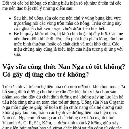
Đối với các bé không có những biểu hiện rõ rệt như ở trên thì các
mẹ nên đặc biệt chú ý những điểm sau:
Sau khi bé uống sữa các mẹ nên chú ý vùng bụng khu vực
trực tràng nổi các vòng tròn màu đỏ hồng. Triệu chứng này
có nghĩa là chất kẽm oxyd chưa được tiêu hóa hết.
Bé bị quấy khóc nhiều, bị khó chịu hoặc bị đầy hơi. Các mẹ
nên theo dõi khi bé đi tiêu, nếu phát hiện phân lỏng, rắn hơn
mức bình thường, hoặc có chất dịch và mùi khó chịu. Các
triệu chứng này cũng là biểu hiện của hiện tượng dị ứng với
sữa.
Vậy sữa công thức
Nan Nga có tốt không
?
Có gây dị ứng cho trẻ không?
Trẻ sơ sinh và trẻ em hệ tiêu hóa còn non nớt nên khi chọn mua sữa
bổ sung dinh dưỡng cho bé mẹ cần đặc biệt lưu ý lựa chọn sản
phẩm sao cho đầy đủ chất dinh dưỡng mà không gây áp lực lên hệ
tiêu hóa cũng như an toàn cho trẻ sử dụng. Uống sữa Nan Organic
Nga mỗi ngày sẽ giúp bé hoàn thiện chức năng của hệ đường ruột,
không gây táo bón, tránh các bệnh về đường tiêu hóa hiệu quả.
Nan của Nga còn bổ sung các chất chống oxy hóa mạnh như:
Vitamin A, C, E, Sắt, Kẽm,… được tính toán kỹ lưỡng giúp xây
dựng lên bức tường bảo vệ vững chắc khỏi sự tấn công từ các tác