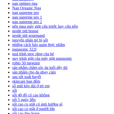
nan optipro nga
Nan Organic Nga
nan supreme pro
nan supreme pro 1
nan supreme pro 2
nên mua máy giặt cửa trước hay cửa trên
nestle ptit brasse
nestle ptit gourmand
nguyên nhân trẻ bị sốt
những cách bảo quản thực phẩm
panasonic 322l
quá trình mọc răng của bé
quy trình giặt của máy giặt panasonic
rohto 50 megumi
sản phẩm chăm sóc da tuổi dậy thì
sản phẩm cho da nhạy cảm
sau sốt xuất huyết
skincare ban đêm
sổ mũi kéo dài ở trẻ em
sốt
sốt 40 độ có cao không
sốt 5 ngày liền
sốt cao co giật có ảnh hưởng gì
sốt cao co giật ở người lớn
sốt cao đau họng