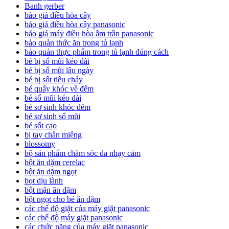
Banh gerber
báo giá điều hòa cây
báo giá điều hòa cây panasonic
báo giá máy điều hòa âm trần panasonic
bảo quản thức ăn trong tủ lạnh
bảo quản thực phẩm trong tủ lạnh đúng cách
bé bị sổ mũi kéo dài
bé bị sổ mũi lâu ngày
bé bị sốt tiêu chảy
bé quấy khóc về đêm
bé sổ mũi kéo dài
bé sơ sinh khóc đêm
bé sơ sinh sổ mũi
bé sốt cao
bị tay chân miệng
blossomy
bộ sản phẩm chăm sóc da nhạy cảm
bột ăn dặm cerelac
bột ăn dặm ngọt
bọt dịu lành
bột mặn ăn dặm
bột ngọt cho bé ăn dặm
các chế độ giặt của máy giặt panasonic
các chế độ máy giặt panasonic
các chức năng của máy giặt panasonic