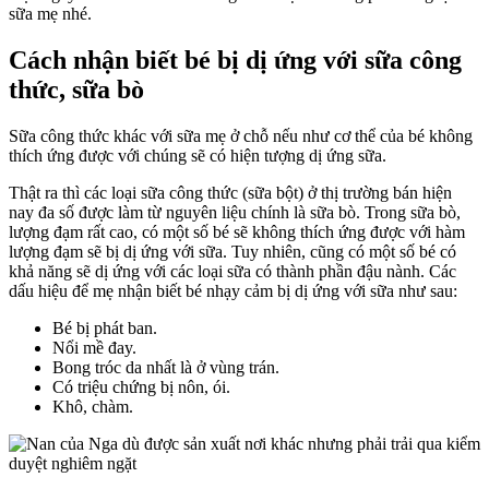
sữa mẹ nhé.
bị
dị
ứn
Cách nhận biết bé bị dị ứng với sữa công
sữa
thức, sữa bò
cô
thứ
sữa
Sữa công thức khác với sữa mẹ ở chỗ nếu như cơ thể của bé không
bò
thích ứng được với chúng sẽ có hiện tượng dị ứng sữa.
Thật ra thì các loại sữa công thức (sữa bột) ở thị trường bán hiện
nay đa số được làm từ nguyên liệu chính là sữa bò. Trong sữa bò,
lượng đạm rất cao, có một số bé sẽ không thích ứng được với hàm
lượng đạm sẽ bị dị ứng với sữa. Tuy nhiên, cũng có một số bé có
khả năng sẽ dị ứng với các loại sữa có thành phần đậu nành. Các
dấu hiệu để mẹ nhận biết bé nhạy cảm bị dị ứng với sữa như sau:
Bé bị phát ban.
Nổi mề đay.
Bong tróc da nhất là ở vùng trán.
Có triệu chứng bị nôn, ói.
Khô, chàm.