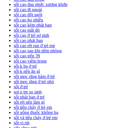
sốt cao đau nhức xương khớp
sốt cao đi ngoài
sốt cao đột ngột
sốt cao ho nhiều
sốt cao kèm phát ban
sốt cao mắt đỏ
sốt cao ở trẻ sơ sinh
sốt cao phát ban
sốt cao rét run ở trẻ em
sốt cao sau khi tiêm phòng
sốt cao trên 39
sốt cao viêm họng
sốt k hạ ở trẻ
sốt k nên ăn gì
sốt mọc răng hàm ở trẻ
sốt mọc răng ở trẻ nhỏ
sốt ở trẻ
sot o tre so sinh
sốt phát ban ở trẻ
sốt rét nên làm gì
sốt tiêu chảy ở trẻ em
sốt uống thuốc không hạ
sốt và tiêu chảy ở trẻ em
sốt vi rút
sữa chua ptit