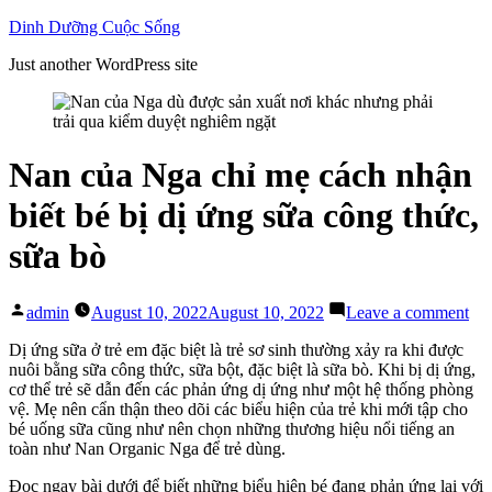
Skip
Dinh Dưỡng Cuộc Sống
to
Just another WordPress site
content
Nan của Nga chỉ mẹ cách nhận
biết bé bị dị ứng sữa công thức,
sữa bò
Posted
on
admin
August 10, 2022
August 10, 2022
Leave a comment
by
Na
của
Dị ứng sữa ở trẻ em đặc biệt là trẻ sơ sinh thường xảy ra khi được
Ng
nuôi bằng sữa công thức, sữa bột, đặc biệt là sữa bò. Khi bị dị ứng,
chỉ
cơ thể trẻ sẽ dẫn đến các phản ứng dị ứng như một hệ thống phòng
mẹ
vệ. Mẹ nên cẩn thận theo dõi các biểu hiện của trẻ khi mới tập cho
các
bé uống sữa cũng như nên chọn những thương hiệu nổi tiếng an
nh
toàn như Nan Organic Nga để trẻ dùng.
biế
Đọc ngay bài dưới để biết những biểu hiện bé đang phản ứng lại với
bé