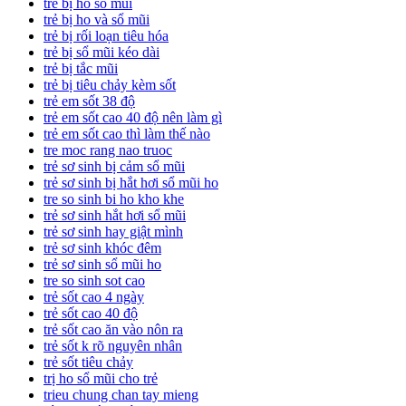
trẻ bị ho sổ mũi
trẻ bị ho và sổ mũi
trẻ bị rối loạn tiêu hóa
trẻ bị sổ mũi kéo dài
trẻ bị tắc mũi
trẻ bị tiêu chảy kèm sốt
trẻ em sốt 38 độ
trẻ em sốt cao 40 độ nên làm gì
trẻ em sốt cao thì làm thế nào
tre moc rang nao truoc
trẻ sơ sinh bị cảm sổ mũi
trẻ sơ sinh bị hắt hơi sổ mũi ho
tre so sinh bi ho kho khe
trẻ sơ sinh hắt hơi sổ mũi
trẻ sơ sinh hay giật mình
trẻ sơ sinh khóc đêm
trẻ sơ sinh sổ mũi ho
tre so sinh sot cao
trẻ sốt cao 4 ngày
trẻ sốt cao 40 độ
trẻ sốt cao ăn vào nôn ra
trẻ sốt k rõ nguyên nhân
trẻ sốt tiêu chảy
trị ho sổ mũi cho trẻ
trieu chung chan tay mieng