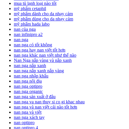
mua tủ lạnh loại nào tốt
mỹ phẩm cetaphil
mỹ phẩm dành cho da nhạy cảm
mỹ phẩm dùng cho da nhạy cảm
mỹ phẩm hada labo
nan của nga
nan infinipro a2
nan nga
nan nga có tốt không
nan nga hay nan việt tốt hơn
nan nga khác nan việt như thế nào
Nan Nga nắp vàng và nắp xanh
nan nga nắp xanh
nan nga nắp xanh nắp vàng
nan nga nhập khẩu
nan nga nội địa
nan nga optipro
nan nga organic
nan nga sản xuất ở đâu
nan nga va nan thuy si co gi khac nhau
nan nga và nan việt cái nào tốt hơn
nan nga và việt
nan nga xách tay
nan optipro
nan optipro 4