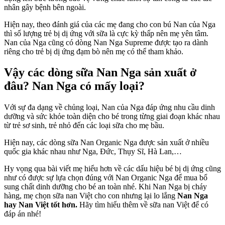
nhân gây bệnh bên ngoài.
Hiện nay, theo đánh giá của các mẹ đang cho con bú Nan của Nga
thì số lượng trẻ bị dị ứng với sữa là cực kỳ thấp nên mẹ yên tâm.
Nan của Nga cũng có dòng Nan Nga Supreme được tạo ra dành
riêng cho trẻ bị dị ứng đạm bò nên mẹ có thể tham khảo.
Vậy các dòng sữa
Nan Nga sản xuất ở
đâu? Nan Nga có mấy loại?
Với sự đa dạng về chủng loại, Nan của Nga đáp ứng nhu cầu dinh
dưỡng và sức khỏe toàn diện cho bé trong từng giai đoạn khác nhau
từ trẻ sơ sinh, trẻ nhỏ đến các loại sữa cho mẹ bầu.
Hiện nay, các dòng sữa Nan Organic Nga được sản xuất ở nhiều
quốc gia khác nhau như Nga, Đức, Thụy Sĩ, Hà Lan,…
Hy vọng qua bài viết mẹ hiểu hơn về các dấu hiệu bé bị dị ứng cũng
như có được sự lựa chọn đúng với Nan Organic Nga để mua bổ
sung chất dinh dưỡng cho bé an toàn nhé. Khi Nan Nga bị cháy
hàng, mẹ chọn sữa nan Việt cho con nhưng lại lo lắng
Nan Nga
hay Nan Việt tốt hơn
.
Hãy tìm hiểu thêm về sữa nan Việt để có
đáp án nhé!