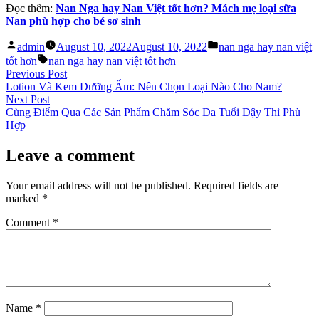
Đọc thêm:
Nan Nga hay Nan Việt tốt hơn? Mách mẹ loại sữa
Nan phù hợp cho bé sơ sinh
Posted
Posted
admin
August 10, 2022
August 10, 2022
nan nga hay nan việt
by
in
Tags:
tốt hơn
nan nga hay nan việt tốt hơn
Post
Previous
Previous Post
post:
Lotion Và Kem Dưỡng Ẩm: Nên Chọn Loại Nào Cho Nam?
navigation
Next
Next Post
post:
Cùng Điểm Qua Các Sản Phẩm Chăm Sóc Da Tuổi Dậy Thì Phù
Hợp
Leave a comment
Your email address will not be published.
Required fields are
marked
*
Comment
*
Name
*