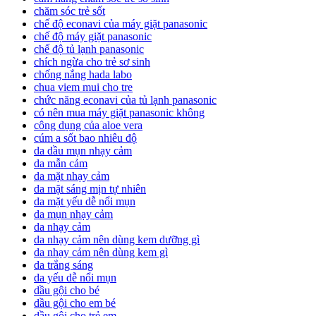
chăm sóc trẻ sốt
chế độ econavi của máy giặt panasonic
chế độ máy giặt panasonic
chế độ tủ lạnh panasonic
chích ngừa cho trẻ sơ sinh
chống nắng hada labo
chua viem mui cho tre
chức năng econavi của tủ lạnh panasonic
có nên mua máy giặt panasonic không
công dụng của aloe vera
cúm a sốt bao nhiêu độ
da dầu mụn nhạy cảm
da mẫn cảm
da mặt nhạy cảm
da mặt sáng mịn tự nhiên
da mặt yếu dễ nổi mụn
da mụn nhạy cảm
da nhạy cảm
da nhạy cảm nên dùng kem dưỡng gì
da nhạy cảm nên dùng kem gì
da trắng sáng
da yếu dễ nổi mụn
dầu gội cho bé
dầu gội cho em bé
dầu gội cho trẻ em