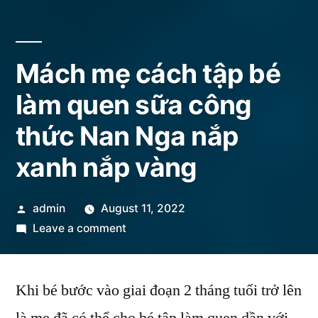
Mách mẹ cách tập bé
làm quen sữa công
thức Nan Nga nắp
xanh nắp vàng
Posted
admin
August 11, 2022
by
on
Leave a comment
Mách
mẹ
Khi bé bước vào giai đoạn 2 tháng tuổi trở lên
cách
tập