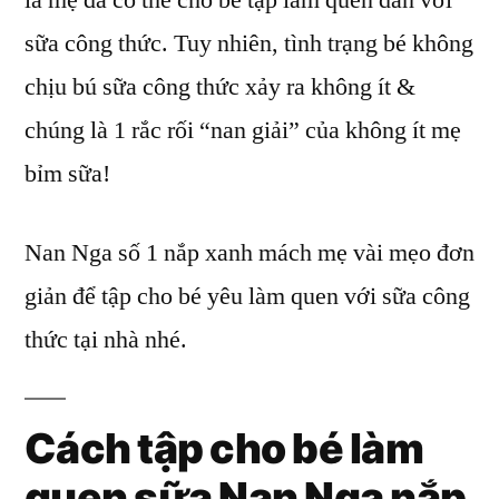
là mẹ đã có thể cho bé tập làm quen dần với
bé
sữa công thức. Tuy nhiên, tình trạng bé không
làm
quen
chịu bú sữa công thức xảy ra không ít &
sữa
chúng là 1 rắc rối “nan giải” của không ít mẹ
công
bỉm sữa!
thức
Nan
Nga
Nan Nga số 1 nắp xanh mách mẹ vài mẹo đơn
nắp
giản để tập cho bé yêu làm quen với sữa công
xanh
nắp
thức tại nhà nhé.
vàng
Cách tập cho bé làm
quen
sữa Nan Nga nắp