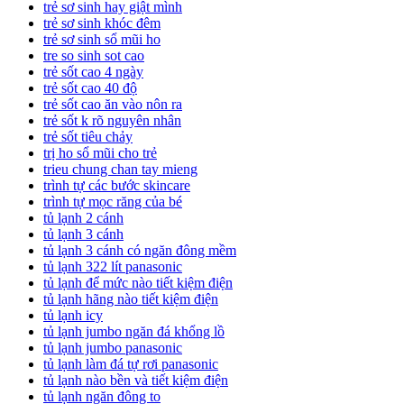
trẻ sơ sinh hay giật mình
trẻ sơ sinh khóc đêm
trẻ sơ sinh sổ mũi ho
tre so sinh sot cao
trẻ sốt cao 4 ngày
trẻ sốt cao 40 độ
trẻ sốt cao ăn vào nôn ra
trẻ sốt k rõ nguyên nhân
trẻ sốt tiêu chảy
trị ho sổ mũi cho trẻ
trieu chung chan tay mieng
trình tự các bước skincare
trình tự mọc răng của bé
tủ lạnh 2 cánh
tủ lạnh 3 cánh
tủ lạnh 3 cánh có ngăn đông mềm
tủ lạnh 322 lít panasonic
tủ lạnh để mức nào tiết kiệm điện
tủ lạnh hãng nào tiết kiệm điện
tủ lạnh icy
tủ lạnh jumbo ngăn đá khổng lồ
tủ lạnh jumbo panasonic
tủ lạnh làm đá tự rơi panasonic
tủ lạnh nào bền và tiết kiệm điện
tủ lạnh ngăn đông to