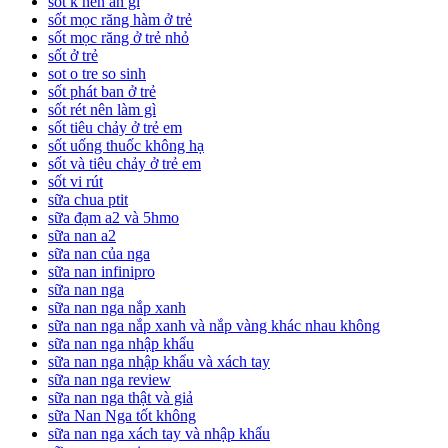
sốt k nên ăn gì
sốt mọc răng hàm ở trẻ
sốt mọc răng ở trẻ nhỏ
sốt ở trẻ
sot o tre so sinh
sốt phát ban ở trẻ
sốt rét nên làm gì
sốt tiêu chảy ở trẻ em
sốt uống thuốc không hạ
sốt và tiêu chảy ở trẻ em
sốt vi rút
sữa chua ptit
sữa đạm a2 và 5hmo
sữa nan a2
sữa nan của nga
sữa nan infinipro
sữa nan nga
sữa nan nga nắp xanh
sữa nan nga nắp xanh và nắp vàng khác nhau không
sữa nan nga nhập khẩu
sữa nan nga nhập khẩu và xách tay
sữa nan nga review
sữa nan nga thật và giả
sữa Nan Nga tốt không
sữa nan nga xách tay và nhập khẩu