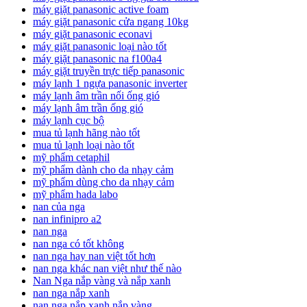
máy giặt panasonic active foam
máy giặt panasonic cửa ngang 10kg
máy giặt panasonic econavi
máy giặt panasonic loại nào tốt
máy giặt panasonic na f100a4
máy giặt truyền trực tiếp panasonic
máy lạnh 1 ngựa panasonic inverter
máy lạnh âm trần nối ống gió
máy lạnh âm trần ống gió
máy lạnh cục bộ
mua tủ lạnh hãng nào tốt
mua tủ lạnh loại nào tốt
mỹ phẩm cetaphil
mỹ phẩm dành cho da nhạy cảm
mỹ phẩm dùng cho da nhạy cảm
mỹ phẩm hada labo
nan của nga
nan infinipro a2
nan nga
nan nga có tốt không
nan nga hay nan việt tốt hơn
nan nga khác nan việt như thế nào
Nan Nga nắp vàng và nắp xanh
nan nga nắp xanh
nan nga nắp xanh nắp vàng