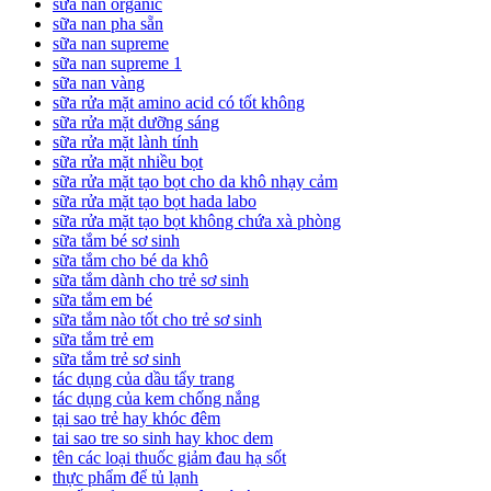
sữa nan organic
sữa nan pha sẵn
sữa nan supreme
sữa nan supreme 1
sữa nan vàng
sữa rửa mặt amino acid có tốt không
sữa rửa mặt dưỡng sáng
sữa rửa mặt lành tính
sữa rửa mặt nhiều bọt
sữa rửa mặt tạo bọt cho da khô nhạy cảm
sữa rửa mặt tạo bọt hada labo
sữa rửa mặt tạo bọt không chứa xà phòng
sữa tắm bé sơ sinh
sữa tắm cho bé da khô
sữa tắm dành cho trẻ sơ sinh
sữa tắm em bé
sữa tắm nào tốt cho trẻ sơ sinh
sữa tắm trẻ em
sữa tắm trẻ sơ sinh
tác dụng của dầu tẩy trang
tác dụng của kem chống nắng
tại sao trẻ hay khóc đêm
tai sao tre so sinh hay khoc dem
tên các loại thuốc giảm đau hạ sốt
thực phẩm để tủ lạnh