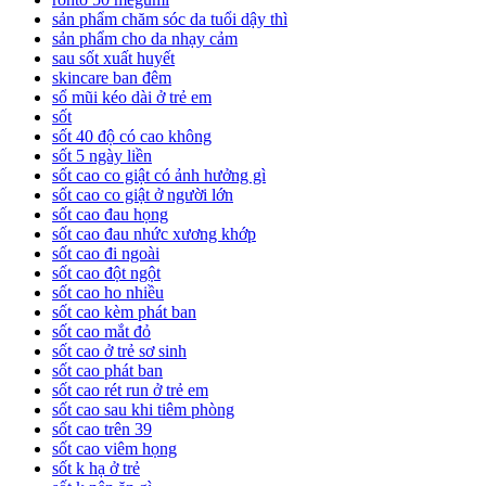
sản phẩm chăm sóc da tuổi dậy thì
sản phẩm cho da nhạy cảm
sau sốt xuất huyết
skincare ban đêm
sổ mũi kéo dài ở trẻ em
sốt
sốt 40 độ có cao không
sốt 5 ngày liền
sốt cao co giật có ảnh hưởng gì
sốt cao co giật ở người lớn
sốt cao đau họng
sốt cao đau nhức xương khớp
sốt cao đi ngoài
sốt cao đột ngột
sốt cao ho nhiều
sốt cao kèm phát ban
sốt cao mắt đỏ
sốt cao ở trẻ sơ sinh
sốt cao phát ban
sốt cao rét run ở trẻ em
sốt cao sau khi tiêm phòng
sốt cao trên 39
sốt cao viêm họng
sốt k hạ ở trẻ