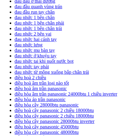
đau đầu ở thái dương
đau đầu quanh vùng trán
đau đầu run tay chân
đau nhức 1 bên chân
đau nhức 1 bên chân phải
đau nhức 1 bên chân trái
đau nhức 2 bên vai
đau nhức hai cánh tay
đau nhức lưng
đau nhức mu bàn tay
đau nhức ở khuỷu tay
đau nhức tai khi nuốt nước bọt
đau nhức tay phải
đau nhức từ mông xuống bắp chân trái
điều hoà 2 chiều
điều hoà âm trần loại nào tốt
điều hoà âm trần panasonic
điều hòa âm trần panasonic 24000btu 1 chiều inverter
điều hòa áp trần panasonic
điều hòa cây 28000btu panasonic
điều hoà cây panasonic 2 chiều 18000btu
điều hòa cây panasonic 2 chiều 18000btu
điều hòa cây panasonic 28000btu inverter
điều hoà cây panasonic 45000btu
điều hòa cây panasonic 48000btu