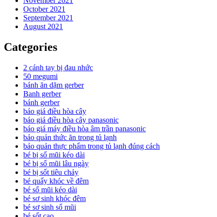
November 2021
October 2021
September 2021
August 2021
Categories
2 cánh tay bị đau nhức
50 megumi
bánh ăn dặm gerber
Banh gerber
bánh gerber
báo giá điều hòa cây
báo giá điều hòa cây panasonic
báo giá máy điều hòa âm trần panasonic
bảo quản thức ăn trong tủ lạnh
bảo quản thực phẩm trong tủ lạnh đúng cách
bé bị sổ mũi kéo dài
bé bị sổ mũi lâu ngày
bé bị sốt tiêu chảy
bé quấy khóc về đêm
bé sổ mũi kéo dài
bé sơ sinh khóc đêm
bé sơ sinh sổ mũi
bé sốt cao