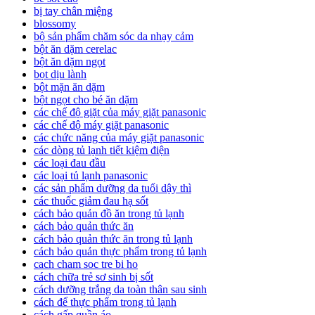
bị tay chân miệng
blossomy
bộ sản phẩm chăm sóc da nhạy cảm
bột ăn dặm cerelac
bột ăn dặm ngọt
bọt dịu lành
bột mặn ăn dặm
bột ngọt cho bé ăn dặm
các chế độ giặt của máy giặt panasonic
các chế độ máy giặt panasonic
các chức năng của máy giặt panasonic
các dòng tủ lạnh tiết kiệm điện
các loại đau đầu
các loại tủ lạnh panasonic
các sản phẩm dưỡng da tuổi dậy thì
các thuốc giảm đau hạ sốt
cách bảo quản đồ ăn trong tủ lạnh
cách bảo quản thức ăn
cách bảo quản thức ăn trong tủ lạnh
cách bảo quản thực phẩm trong tủ lạnh
cach cham soc tre bi ho
cách chữa trẻ sơ sinh bị sốt
cách dưỡng trắng da toàn thân sau sinh
cách để thực phẩm trong tủ lạnh
cách gấp quần áo