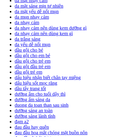
da mặt nhạy cảm
da mặt sáng mịn tự nhiên
da mặt yếu dễ nổi mụn
da mụn nhạy cảm
da nhạy cảm
da nhạy cảm nên dùng kem dưỡng gì
da nhạy cảm nên dùng kem gì
da trắng sáng
da yếu dễ nổi mụn
dầu gội cho bé
dầu gội cho em bé
dầu gội cho trẻ em
dầu gội đầu trẻ em
dầu gội trẻ em
dấu hiệu nhận biết chân tay miệng
dấu hiệu sốt mọc răng
dầu tẩy trang tốt
dưỡng ẩm cho tuổi dậy thì
dưỡng ẩm sáng da
duong da toan than sau sinh
dưỡng sáng an toàn
dưỡng sáng lành tính
đạm a2
đau đầu hay quên
đau đầu hoa mắt chóng mặt buồn nôn