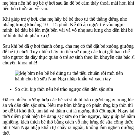
mẹ bỉm nên hỗ trợ bé ợ hơi sau ăn để bé cảm thấy thoải mái hơn khi
tiêu hóa thức ăn về sau.
Khi giúp trẻ ợ hơi, cha mẹ hãy bế bé theo tư thế thẳng đứng nhẹ
nhàng trong khoảng 10 – 15 phút. Kế đó áp ngực trẻ vào ngực
mình, kê đầu bé lên một bên vài và vỗ nhẹ sau lưng cho đến khi bé
tự hình thành phản xạ ợ.
Sau khi bé đã ợ hơi thành công, cha mẹ có thể đặt bé xuống giường
để bé tự chơi. Tuy nhiên hãy ưu tiên sử dụng các loại gối hạn chế
trào ngược dạ dày thực quản ở trẻ sơ sinh theo lời khuyên của bác sĩ
chuyên khoa nhé!
Sơ cứu kịp thời nếu bé trào ngược dẫn dến sặc sữa
Đã có nhiều trường hợp các bé sơ sinh bị trào ngược ngay trong lúc
ăn và dẫn đến sặc sữa. Nếu mẹ bỉm không có phản ứng kịp thời thì
bé dễ bị khó thở, tím tái và thậm chí là ngưng thở đột ngột. Ngay tại
thời điểm phát hiện bé đang sặc sữa do trào ngược, hãy giúp bé nằm
nghiêng, kích thích bé thở bằng cách vỗ nhẹ lưng để sữa công thức
như Nan Nga nhập khẩu tự chảy ra ngoài, không làm nghẽn đường
thở.