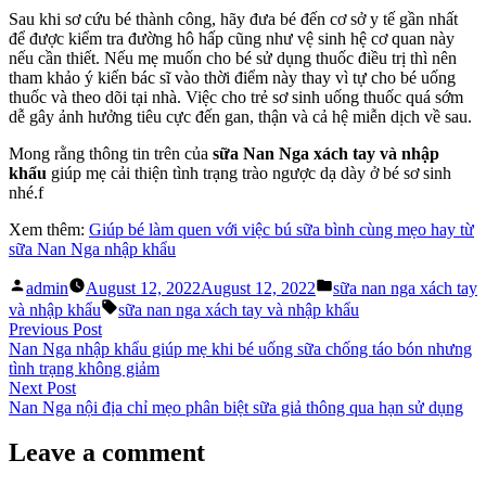
Sau khi sơ cứu bé thành công, hãy đưa bé đến cơ sở y tế gần nhất
để được kiểm tra đường hô hấp cũng như vệ sinh hệ cơ quan này
nếu cần thiết. Nếu mẹ muốn cho bé sử dụng thuốc điều trị thì nên
tham khảo ý kiến bác sĩ vào thời điểm này thay vì tự cho bé uống
thuốc và theo dõi tại nhà. Việc cho trẻ sơ sinh uống thuốc quá sớm
dễ gây ảnh hưởng tiêu cực đến gan, thận và cả hệ miễn dịch về sau.
Mong rằng thông tin trên của
sữa Nan Nga xách tay
và nhập
khẩu
giúp mẹ cải thiện tình trạng trào ngược dạ dày ở bé sơ sinh
nhé.f
Xem thêm:
Giúp bé làm quen với việc bú sữa bình cùng mẹo hay từ
sữa Nan Nga nhập khẩu
Posted
Posted
admin
August 12, 2022
August 12, 2022
sữa nan nga xách tay
by
in
Tags:
và nhập khẩu
sữa nan nga xách tay và nhập khẩu
Post
Previous
Previous Post
post:
Nan Nga nhập khẩu giúp mẹ khi bé uống sữa chống táo bón nhưng
navigation
tình trạng không giảm
Next
Next Post
post:
Nan Nga nội địa chỉ mẹo phân biệt sữa giả thông qua hạn sử dụng
Leave a comment