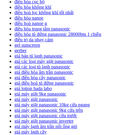
điều hòa cục bộ
điều hòa không khí
điều hoà lọc không khí tốt nhất
điều hòa nanoe
điều hoà nanoe g
điều hòa trung tâm panasonic
điều hòa tủ đứng panasonic 28000btu 1 chiều
điều trị da nhạy cảm
gel sunscreen
gerber
giá bán tủ lạnh panasonic
giá các loại máy giặt panasonic
giá các loại tủ lạnh panasonic
giá điều hòa âm trần panasonic
giá điều hòa cây panasonic
giá điều hoà tủ đứng panasonic
giá lotion hada labo
giá máy giặt 9kg panasonic
giá máy giặt panasonic
giá máy giặt panasonic 10kg cửa ngang
giá máy giặt panasonic 9kg cửa trên
giá máy giặt panasonic cửa trước
giá máy giặt panasonic inverter
giá máy lạnh âm trần nối ống gió
giá máy lạnh cây