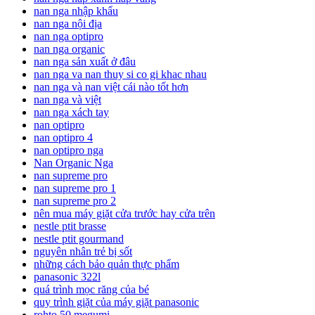
nan nga nhập khẩu
nan nga nội địa
nan nga optipro
nan nga organic
nan nga sản xuất ở đâu
nan nga va nan thuy si co gi khac nhau
nan nga và nan việt cái nào tốt hơn
nan nga và việt
nan nga xách tay
nan optipro
nan optipro 4
nan optipro nga
Nan Organic Nga
nan supreme pro
nan supreme pro 1
nan supreme pro 2
nên mua máy giặt cửa trước hay cửa trên
nestle ptit brasse
nestle ptit gourmand
nguyên nhân trẻ bị sốt
những cách bảo quản thực phẩm
panasonic 322l
quá trình mọc răng của bé
quy trình giặt của máy giặt panasonic
rohto 50 megumi