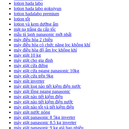
lotion hada labo
lotion hada labo gokujyun
lotion hadalabo premium
lotion tốt
lotion và kem dưỡng ẩm
mặt nạ trắng da cấp tốc
mẫu tủ lạnh panasonic mới nhất
máy điều hòa 2 chiều
máy điều hòa có chức năng lọc không khí
máy điều hòa độ ẩm lọc không khí
máy giặt 10 kg
máy giặt cho gia đình
máy giặt cửa đứng
máy giặt cửa ngang panasonic 10kg
máy giặt cửa trên 9kg
máy giặt inverter
máy giặt loại nào tiết kiệm điện nước
máy giặt lồng ngang panasonic
máy giặt nào tiết kiệm điện
máy giặt nào tiết kiệm điện nước
máy giặt nào tốt và tiết kiệm điện
máy giặt nước nóng
máy giặt panasonic 8 5kg inverter
máy giặt panasonic 8.5 kg inverter
máy giặt panasonic 9 kg giá bao nhiêu