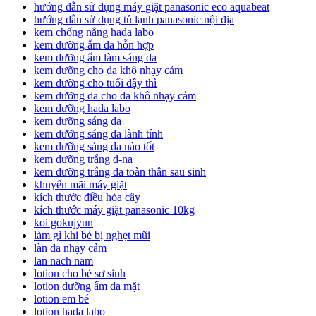
hướng dẫn sử dụng máy giặt panasonic eco aquabeat
hướng dẫn sử dụng tủ lạnh panasonic nội địa
kem chống nắng hada labo
kem dưỡng ẩm da hỗn hợp
kem dưỡng ẩm làm sáng da
kem dưỡng cho da khô nhạy cảm
kem dưỡng cho tuổi dậy thì
kem dưỡng da cho da khô nhạy cảm
kem dưỡng hada labo
kem dưỡng sáng da
kem dưỡng sáng da lành tính
kem dưỡng sáng da nào tốt
kem dưỡng trắng d-na
kem dưỡng trắng da toàn thân sau sinh
khuyến mãi máy giặt
kích thước điều hòa cây
kích thước máy giặt panasonic 10kg
koi gokujyun
làm gì khi bé bị nghẹt mũi
làn da nhạy cảm
lan nach nam
lotion cho bé sơ sinh
lotion dưỡng ẩm da mặt
lotion em bé
lotion hada labo