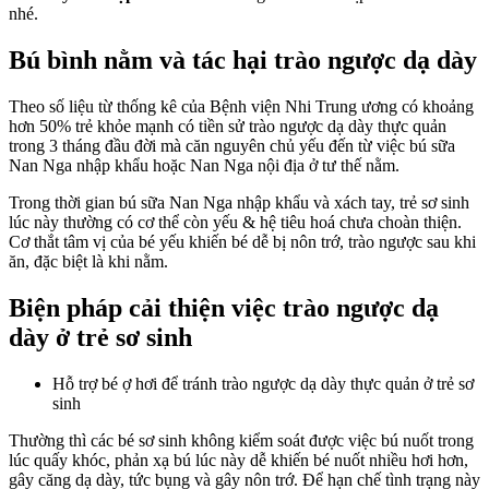
nhé.
trạ
trà
ng
Bú bình nằm và tác hại trào ngược dạ dày
dạ
dà
Theo số liệu từ thống kê của Bệnh viện Nhi Trung ương có khoảng
ở
hơn 50% trẻ khỏe mạnh có tiền sử trào ngược dạ dày thực quản
bé
trong 3 tháng đầu đời mà căn nguyên chủ yếu đến từ việc bú sữa
sơ
Nan Nga nhập khẩu hoặc Nan Nga nội địa ở tư thế nằm.
sin
Trong thời gian bú sữa Nan Nga nhập khẩu và xách tay, trẻ sơ sinh
lúc này thường có cơ thể còn yếu & hệ tiêu hoá chưa choàn thiện.
Cơ thắt tâm vị của bé yếu khiến bé dễ bị nôn trớ, trào ngược sau khi
ăn, đặc biệt là khi nằm.
Biện pháp cải thiện việc trào ngược dạ
dày ở trẻ sơ sinh
Hỗ trợ bé ợ hơi để tránh trào ngược dạ dày thực quản ở trẻ sơ
sinh
Thường thì các bé sơ sinh không kiểm soát được việc bú nuốt trong
lúc quấy khóc, phản xạ bú lúc này dễ khiến bé nuốt nhiều hơi hơn,
gây căng dạ dày, tức bụng và gây nôn trớ. Để hạn chế tình trạng này