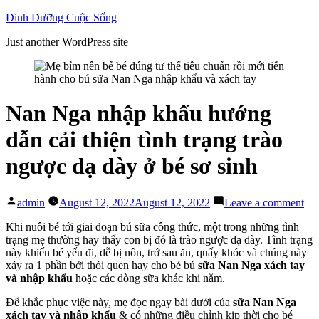
Skip
Dinh Dưỡng Cuộc Sống
to
Just another WordPress site
content
Nan Nga nhập khẩu hướng
dẫn cải thiện tình trạng trào
ngược dạ dày ở bé sơ sinh
Posted
on
admin
August 12, 2022
August 12, 2022
Leave a comment
by
Na
Ng
Khi nuôi bé tới giai đoạn bú sữa công thức, một trong những tình
nh
trạng mẹ thường hay thấy con bị đó là trào ngược dạ dày. Tình trạng
kh
này khiến bé yếu đi, dễ bị nôn, trớ sau ăn, quấy khóc và chúng này
hư
xảy ra 1 phần bởi thói quen hay cho bé bú
sữa Nan Nga xách tay
dẫ
và nhập khẩu
hoặc các dòng sữa khác khi nằm.
cải
Để khắc phục việc này, mẹ đọc ngay bài dưới của
sữa Nan Nga
thi
xách tay và nhập khẩu
& có những điều chỉnh kịp thời cho bé
tìn