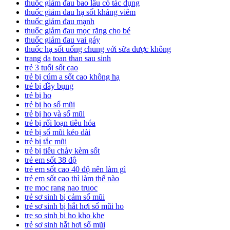
thuốc giảm đau bao lâu có tác dụng
thuốc giảm đau hạ sốt kháng viêm
thuốc giảm đau mạnh
thuốc giảm đau mọc răng cho bé
thuốc giảm đau vai gáy
thuốc hạ sốt uống chung với sữa được không
trang da toan than sau sinh
trẻ 3 tuổi sốt cao
trẻ bị cúm a sốt cao không hạ
trẻ bị đầy bụng
trẻ bị ho
trẻ bị ho sổ mũi
trẻ bị ho và sổ mũi
trẻ bị rối loạn tiêu hóa
trẻ bị sổ mũi kéo dài
trẻ bị tắc mũi
trẻ bị tiêu chảy kèm sốt
trẻ em sốt 38 độ
trẻ em sốt cao 40 độ nên làm gì
trẻ em sốt cao thì làm thế nào
tre moc rang nao truoc
trẻ sơ sinh bị cảm sổ mũi
trẻ sơ sinh bị hắt hơi sổ mũi ho
tre so sinh bi ho kho khe
trẻ sơ sinh hắt hơi sổ mũi