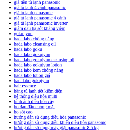
giá tiền tủ lạnh panasonic
giá tủ lạnh 4 cánh panasonic
giá tủ lạnh panasonic
giá tủ lạnh panasonic 4 cánh
giá tủ lạnh panasonic inverter
giảm đau hạ sốt kháng viêm
goku jyun
hada labo chống nắng
hada labo cleansing oil
hada labo goku
hada labo gokujyun
hada labo gokujyun cleansing oil
hada labo gokujyun lotion
hada labo kem chống nắng
hada labo lotion giá
hadalabo gokujyun
hair essence
hãng tủ lạnh tiết kiệm điện
hệ thống điều hòa multi
hình ảnh điều hòa cây
ho đau đầu chóng mặt
ho sốt cao
hướng dẫn sử dụng điều hòa panasonic
hướng dẫn sử dụng điều khiển điều hòa panasonic
hướng dẫn sử dụng máy giặt panasonic 8.5 kg