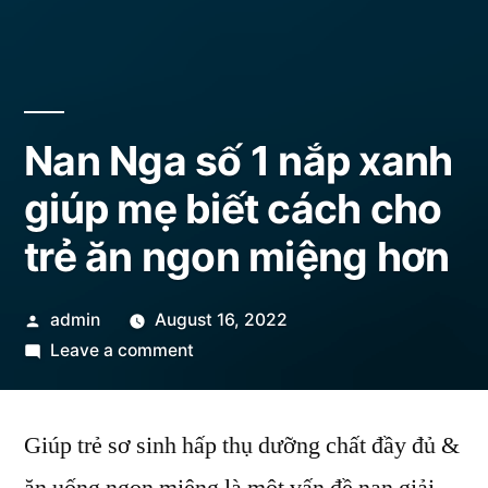
Nan Nga số 1 nắp xanh
giúp mẹ biết cách cho
trẻ ăn ngon miệng hơn
Posted
admin
August 16, 2022
by
on
Leave a comment
Nan
Nga
Giúp trẻ sơ sinh hấp thụ dưỡng chất đầy đủ &
số
1