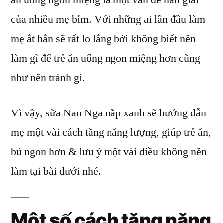
ăn uống ngon miệng là một vấn đề nan giải
nắp
của nhiều mẹ bỉm. Với những ai lần đầu làm
xanh
giúp
mẹ ắt hẳn sẽ rất lo lắng bởi không biết nên
mẹ
làm gì để trẻ ăn uống ngon miệng hơn cũng
biết
như nên tránh gì.
cách
cho
trẻ
Vì vậy, sữa Nan Nga nắp xanh sẽ hướng dẫn
ăn
mẹ một vài cách tăng năng lượng, giúp trẻ ăn,
ngon
miệng
bú ngon hơn & lưu ý một vài điều không nên
hơn
làm tại bài dưới nhé.
Một số cách tăng năng