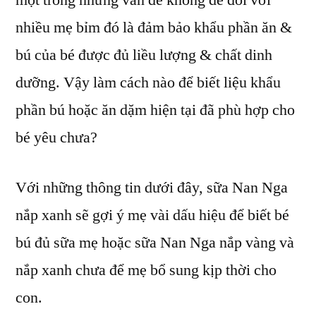
một trong những vấn đề không dễ đối với
nắp
nhiều mẹ bỉm đó là đảm bảo khẩu phần ăn &
xanh
lưu
bú của bé được đủ liều lượng & chất dinh
ý
dưỡng. Vậy làm cách nào để biết liệu khẩu
vài
phần bú hoặc ăn dặm hiện tại đã phù hợp cho
dấu
hiệu
bé yêu chưa?
về
lượng
Với những thông tin dưới đây, sữa Nan Nga
ăn
&
nắp xanh sẽ gợi ý mẹ vài dấu hiệu để biết bé
bú
bú đủ sữa mẹ hoặc sữa Nan Nga nắp vàng và
của
bé
nắp xanh chưa để mẹ bổ sung kịp thời cho
sơ
con.
sinh