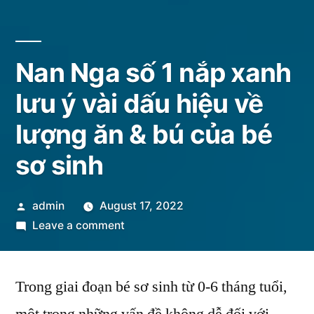
Nan Nga số 1 nắp xanh
lưu ý vài dấu hiệu về
lượng ăn & bú của bé
sơ sinh
Posted
admin
August 17, 2022
by
on
Leave a comment
Nan
Nga
Trong giai đoạn bé sơ sinh từ 0-6 tháng tuổi,
số
1