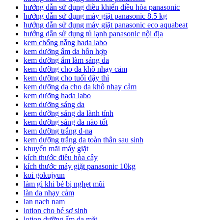
hướng dẫn sử dụng điều khiển điều hòa panasonic
hướng dẫn sử dụng máy giặt panasonic 8.5 kg
hướng dẫn sử dụng máy giặt panasonic eco aquabeat
hướng dẫn sử dụng tủ lạnh panasonic nội địa
kem chống nắng hada labo
kem dưỡng ẩm da hỗn hợp
kem dưỡng ẩm làm sáng da
kem dưỡng cho da khô nhạy cảm
kem dưỡng cho tuổi dậy thì
kem dưỡng da cho da khô nhạy cảm
kem dưỡng hada labo
kem dưỡng sáng da
kem dưỡng sáng da lành tính
kem dưỡng sáng da nào tốt
kem dưỡng trắng d-na
kem dưỡng trắng da toàn thân sau sinh
khuyến mãi máy giặt
kích thước điều hòa cây
kích thước máy giặt panasonic 10kg
koi gokujyun
làm gì khi bé bị nghẹt mũi
làn da nhạy cảm
lan nach nam
lotion cho bé sơ sinh
lotion dưỡng ẩm da mặt