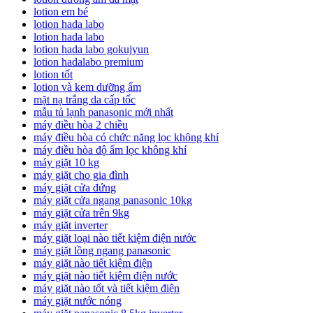
lotion em bé
lotion hada labo
lotion hada labo
lotion hada labo gokujyun
lotion hadalabo premium
lotion tốt
lotion và kem dưỡng ẩm
mặt nạ trắng da cấp tốc
mẫu tủ lạnh panasonic mới nhất
máy điều hòa 2 chiều
máy điều hòa có chức năng lọc không khí
máy điều hòa độ ẩm lọc không khí
máy giặt 10 kg
máy giặt cho gia đình
máy giặt cửa đứng
máy giặt cửa ngang panasonic 10kg
máy giặt cửa trên 9kg
máy giặt inverter
máy giặt loại nào tiết kiệm điện nước
máy giặt lồng ngang panasonic
máy giặt nào tiết kiệm điện
máy giặt nào tiết kiệm điện nước
máy giặt nào tốt và tiết kiệm điện
máy giặt nước nóng