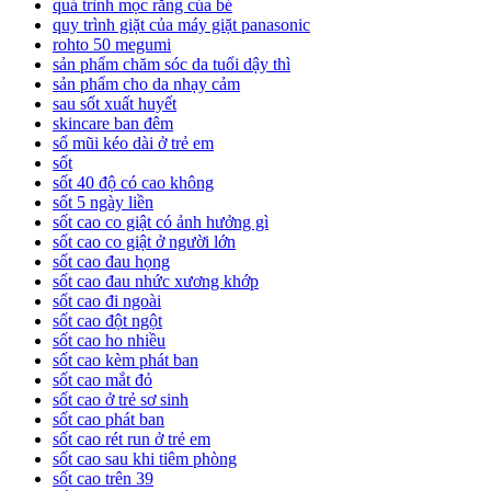
quá trình mọc răng của bé
quy trình giặt của máy giặt panasonic
rohto 50 megumi
sản phẩm chăm sóc da tuổi dậy thì
sản phẩm cho da nhạy cảm
sau sốt xuất huyết
skincare ban đêm
sổ mũi kéo dài ở trẻ em
sốt
sốt 40 độ có cao không
sốt 5 ngày liền
sốt cao co giật có ảnh hưởng gì
sốt cao co giật ở người lớn
sốt cao đau họng
sốt cao đau nhức xương khớp
sốt cao đi ngoài
sốt cao đột ngột
sốt cao ho nhiều
sốt cao kèm phát ban
sốt cao mắt đỏ
sốt cao ở trẻ sơ sinh
sốt cao phát ban
sốt cao rét run ở trẻ em
sốt cao sau khi tiêm phòng
sốt cao trên 39