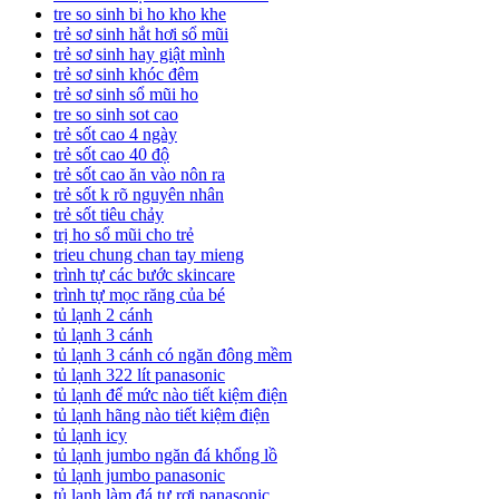
tre so sinh bi ho kho khe
trẻ sơ sinh hắt hơi sổ mũi
trẻ sơ sinh hay giật mình
trẻ sơ sinh khóc đêm
trẻ sơ sinh sổ mũi ho
tre so sinh sot cao
trẻ sốt cao 4 ngày
trẻ sốt cao 40 độ
trẻ sốt cao ăn vào nôn ra
trẻ sốt k rõ nguyên nhân
trẻ sốt tiêu chảy
trị ho sổ mũi cho trẻ
trieu chung chan tay mieng
trình tự các bước skincare
trình tự mọc răng của bé
tủ lạnh 2 cánh
tủ lạnh 3 cánh
tủ lạnh 3 cánh có ngăn đông mềm
tủ lạnh 322 lít panasonic
tủ lạnh để mức nào tiết kiệm điện
tủ lạnh hãng nào tiết kiệm điện
tủ lạnh icy
tủ lạnh jumbo ngăn đá khổng lồ
tủ lạnh jumbo panasonic
tủ lạnh làm đá tự rơi panasonic