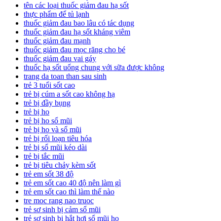
tên các loại thuốc giảm đau hạ sốt
thực phẩm để tủ lạnh
thuốc giảm đau bao lâu có tác dụng
thuốc giảm đau hạ sốt kháng viêm
thuốc giảm đau mạnh
thuốc giảm đau mọc răng cho bé
thuốc giảm đau vai gáy
thuốc hạ sốt uống chung với sữa được không
trang da toan than sau sinh
trẻ 3 tuổi sốt cao
trẻ bị cúm a sốt cao không hạ
trẻ bị đầy bụng
trẻ bị ho
trẻ bị ho sổ mũi
trẻ bị ho và sổ mũi
trẻ bị rối loạn tiêu hóa
trẻ bị sổ mũi kéo dài
trẻ bị tắc mũi
trẻ bị tiêu chảy kèm sốt
trẻ em sốt 38 độ
trẻ em sốt cao 40 độ nên làm gì
trẻ em sốt cao thì làm thế nào
tre moc rang nao truoc
trẻ sơ sinh bị cảm sổ mũi
trẻ sơ sinh bị hắt hơi sổ mũi ho