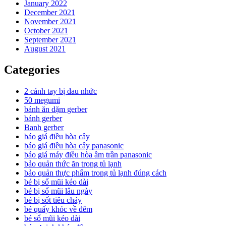
January 2022
December 2021
November 2021
October 2021
September 2021
August 2021
Categories
2 cánh tay bị đau nhức
50 megumi
bánh ăn dặm gerber
bánh gerber
Banh gerber
báo giá điều hòa cây
báo giá điều hòa cây panasonic
báo giá máy điều hòa âm trần panasonic
bảo quản thức ăn trong tủ lạnh
bảo quản thực phẩm trong tủ lạnh đúng cách
bé bị sổ mũi kéo dài
bé bị sổ mũi lâu ngày
bé bị sốt tiêu chảy
bé quấy khóc về đêm
bé sổ mũi kéo dài