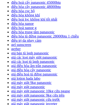
điều hoà cây panasonic 45000btu
điều hòa cây panasonic 48000btu
điều hòa cục bộ
điều hòa không khí
điều hoà lọc không khí tốt nhất
điều hòa nanoe
điều hoà nanoe g
điều hòa trung tâm panasonic
điều hòa tủ đứng panasonic 28000btu 1 chiều
điều trị da nhạy cảm
gel sunscreen
gerber
giá bán tủ lạnh panasonic
giá các loại máy giặt panasonic
giá các loại tủ lạnh panasonic
giá điều hòa âm trần panasonic
giá điều hòa cây panasonic
giá điều hoà tủ đứng panasonic
giá lotion hada labo
giá máy giặt 9kg panasonic
giá máy giặt panasonic
giá máy giặt panasonic 10kg cửa ngang
giá máy giặt panasonic 9kg cửa trên
giá máy giặt panasonic cửa trước
giá máy giặt panasonic inverter