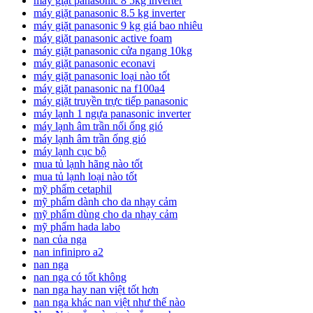
máy giặt panasonic 8 5kg inverter
máy giặt panasonic 8.5 kg inverter
máy giặt panasonic 9 kg giá bao nhiêu
máy giặt panasonic active foam
máy giặt panasonic cửa ngang 10kg
máy giặt panasonic econavi
máy giặt panasonic loại nào tốt
máy giặt panasonic na f100a4
máy giặt truyền trực tiếp panasonic
máy lạnh 1 ngựa panasonic inverter
máy lạnh âm trần nối ống gió
máy lạnh âm trần ống gió
máy lạnh cục bộ
mua tủ lạnh hãng nào tốt
mua tủ lạnh loại nào tốt
mỹ phẩm cetaphil
mỹ phẩm dành cho da nhạy cảm
mỹ phẩm dùng cho da nhạy cảm
mỹ phẩm hada labo
nan của nga
nan infinipro a2
nan nga
nan nga có tốt không
nan nga hay nan việt tốt hơn
nan nga khác nan việt như thế nào