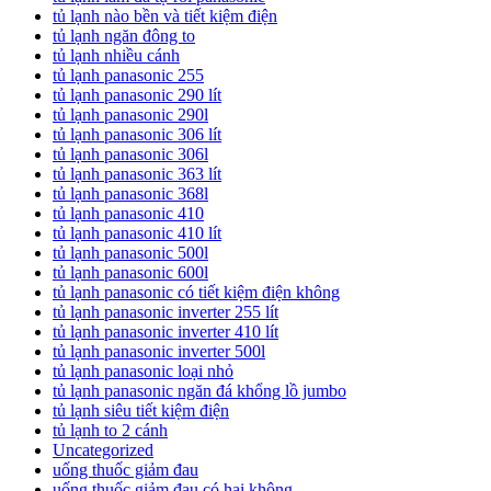
tủ lạnh nào bền và tiết kiệm điện
tủ lạnh ngăn đông to
tủ lạnh nhiều cánh
tủ lạnh panasonic 255
tủ lạnh panasonic 290 lít
tủ lạnh panasonic 290l
tủ lạnh panasonic 306 lít
tủ lạnh panasonic 306l
tủ lạnh panasonic 363 lít
tủ lạnh panasonic 368l
tủ lạnh panasonic 410
tủ lạnh panasonic 410 lít
tủ lạnh panasonic 500l
tủ lạnh panasonic 600l
tủ lạnh panasonic có tiết kiệm điện không
tủ lạnh panasonic inverter 255 lít
tủ lạnh panasonic inverter 410 lít
tủ lạnh panasonic inverter 500l
tủ lạnh panasonic loại nhỏ
tủ lạnh panasonic ngăn đá khổng lồ jumbo
tủ lạnh siêu tiết kiệm điện
tủ lạnh to 2 cánh
Uncategorized
uống thuốc giảm đau
uống thuốc giảm đau có hại không