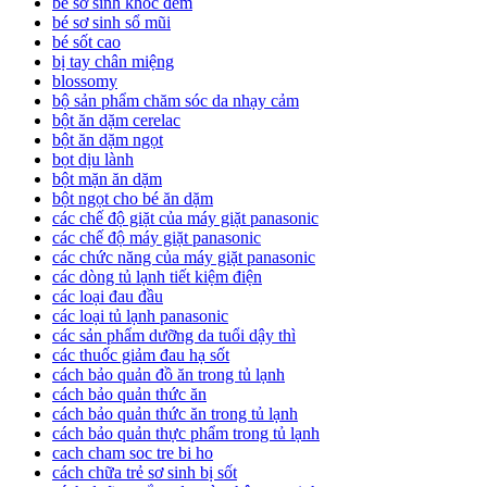
bé sơ sinh khóc đêm
bé sơ sinh sổ mũi
bé sốt cao
bị tay chân miệng
blossomy
bộ sản phẩm chăm sóc da nhạy cảm
bột ăn dặm cerelac
bột ăn dặm ngọt
bọt dịu lành
bột mặn ăn dặm
bột ngọt cho bé ăn dặm
các chế độ giặt của máy giặt panasonic
các chế độ máy giặt panasonic
các chức năng của máy giặt panasonic
các dòng tủ lạnh tiết kiệm điện
các loại đau đầu
các loại tủ lạnh panasonic
các sản phẩm dưỡng da tuổi dậy thì
các thuốc giảm đau hạ sốt
cách bảo quản đồ ăn trong tủ lạnh
cách bảo quản thức ăn
cách bảo quản thức ăn trong tủ lạnh
cách bảo quản thực phẩm trong tủ lạnh
cach cham soc tre bi ho
cách chữa trẻ sơ sinh bị sốt