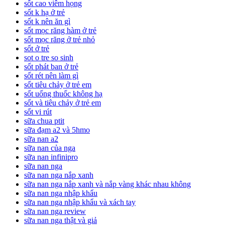
sốt cao viêm họng
sốt k hạ ở trẻ
sốt k nên ăn gì
sốt mọc răng hàm ở trẻ
sốt mọc răng ở trẻ nhỏ
sốt ở trẻ
sot o tre so sinh
sốt phát ban ở trẻ
sốt rét nên làm gì
sốt tiêu chảy ở trẻ em
sốt uống thuốc không hạ
sốt và tiêu chảy ở trẻ em
sốt vi rút
sữa chua ptit
sữa đạm a2 và 5hmo
sữa nan a2
sữa nan của nga
sữa nan infinipro
sữa nan nga
sữa nan nga nắp xanh
sữa nan nga nắp xanh và nắp vàng khác nhau không
sữa nan nga nhập khẩu
sữa nan nga nhập khẩu và xách tay
sữa nan nga review
sữa nan nga thật và giả