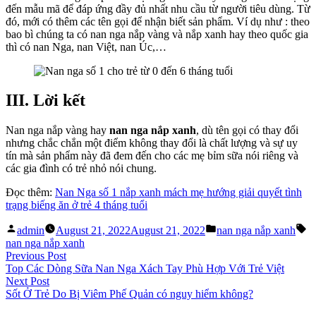
đến mẫu mã để đáp ứng đầy đủ nhất nhu cầu từ người tiêu dùng. Từ
đó, mới có thêm các tên gọi để nhận biết sản phẩm. Ví dụ như : theo
bao bì chúng ta có nan nga nắp vàng và nắp xanh hay theo quốc gia
thì có nan Nga, nan Việt, nan Úc,…
III. Lời kết
Nan nga nắp vàng hay
nan nga nắp xanh
, dù tên gọi có thay đổi
nhưng chắc chắn một điểm không thay đổi là chất lượng và sự uy
tín mà sản phẩm này đã đem đến cho các mẹ bỉm sữa nói riêng và
các gia đình có trẻ nhỏ nói chung.
Đọc thêm:
Nan Nga số 1 nắp xanh mách mẹ hướng giải quyết tình
trạng biếng ăn ở trẻ 4 tháng tuổi
Posted
Posted
Ta
admin
August 21, 2022
August 21, 2022
nan nga nắp xanh
by
in
nan nga nắp xanh
Post
Previous
Previous Post
post:
Top Các Dòng Sữa Nan Nga Xách Tay Phù Hợp Với Trẻ Việt
navigation
Next
Next Post
post:
Sốt Ở Trẻ Do Bị Viêm Phế Quản có nguy hiểm không?