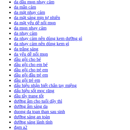
da dầu mụn nhạy cảm
da mẫn cảm
da mặt nhạy cảm
da mặt sáng mịn tự nhiên
da mặt yếu dễ nổi mụn
da mụn nhạy cảm
da nhạy cảm
da nhạy cảm nên dùng kem dưỡng gì
da nhạy cảm nên dùng kem gì
da trắng sáng
da yếu dễ nổi mụn
dầu gội cho bé
dầu gội cho em bé
dầu gội cho trẻ em
dầu gội đầu trẻ em
dầu gội trẻ em
dấu hiệu nhận biết chân tay miệng
dấu hiệu sốt mọc răng
dầu tẩy trang tốt
dưỡng ẩm cho tuổi dậy thì
dưỡng ẩm sáng da
duong da toan than sau sinh
dưỡng sáng an toàn
dưỡng sáng lành tính
đạm a2