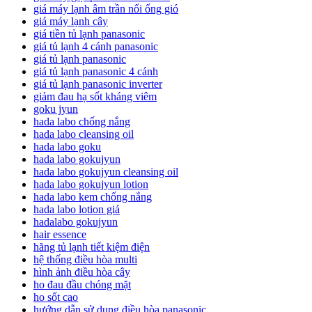
giá máy lạnh âm trần nối ống gió
giá máy lạnh cây
giá tiền tủ lạnh panasonic
giá tủ lạnh 4 cánh panasonic
giá tủ lạnh panasonic
giá tủ lạnh panasonic 4 cánh
giá tủ lạnh panasonic inverter
giảm đau hạ sốt kháng viêm
goku jyun
hada labo chống nắng
hada labo cleansing oil
hada labo goku
hada labo gokujyun
hada labo gokujyun cleansing oil
hada labo gokujyun lotion
hada labo kem chống nắng
hada labo lotion giá
hadalabo gokujyun
hair essence
hãng tủ lạnh tiết kiệm điện
hệ thống điều hòa multi
hình ảnh điều hòa cây
ho đau đầu chóng mặt
ho sốt cao
hướng dẫn sử dụng điều hòa panasonic