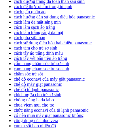
cách dưỡng trắng da toàn thân sau sinh
cách để thực phẩm trong tủ lạnh
cách gấp quần áo
cách hướng dẫn sử dụng điều hòa panasonic
cách làm da mặt sáng mịn
cách làm sạch áo trắng
cách làm trắng sáng da mặt
cách pha sữa nan
cách sử dụng điều hòa hai chiều panasonic
cách tắm cho trẻ sơ sinh
cách tẩy áo trắng dính màu
cách tẩy vết bẩn trên áo trắng
cẩm nang chăm sóc trẻ sơ sinh
cam nang cham soc tre so sinh
chăm sóc trẻ sốt
chế độ econavi của máy giặt panasonic
chế độ máy giặt panasonic
chế độ tủ lạnh panasonic
chích ngừa cho trẻ sơ sinh
chống nắng hada labo
chua viem mui cho tre
chức năng econavi của tủ lạnh panasonic
có nên mua máy giặt panasonic không
công dụng của aloe vera
cúm a sốt bao nhiêu độ