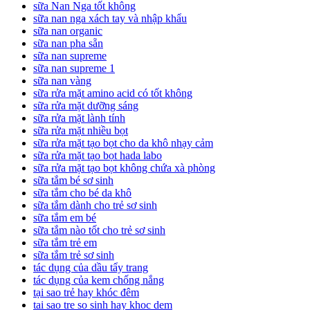
sữa Nan Nga tốt không
sữa nan nga xách tay và nhập khẩu
sữa nan organic
sữa nan pha sẵn
sữa nan supreme
sữa nan supreme 1
sữa nan vàng
sữa rửa mặt amino acid có tốt không
sữa rửa mặt dưỡng sáng
sữa rửa mặt lành tính
sữa rửa mặt nhiều bọt
sữa rửa mặt tạo bọt cho da khô nhạy cảm
sữa rửa mặt tạo bọt hada labo
sữa rửa mặt tạo bọt không chứa xà phòng
sữa tắm bé sơ sinh
sữa tắm cho bé da khô
sữa tắm dành cho trẻ sơ sinh
sữa tắm em bé
sữa tắm nào tốt cho trẻ sơ sinh
sữa tắm trẻ em
sữa tắm trẻ sơ sinh
tác dụng của dầu tẩy trang
tác dụng của kem chống nắng
tại sao trẻ hay khóc đêm
tai sao tre so sinh hay khoc dem