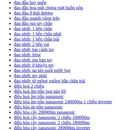
đau đầu hay quên
đau đầu hoa mắt chóng mặt buồn nôn
đau đầu ở thái dương
đau đầu quanh vùng trán
đau đầu run tay chân
đau nhức 1 bên chân
đau nhức 1 bên chân phải
đau nhức 1 bên chân trái
đau nhức 2 bên vai
đau nhức hai cánh tay
đau nhức lưng
đau nhức mu bàn tay
đau nhức ở khuỷu tay
đau nhức tai khi nuốt nước bọt
đau nhức tay phải
đau nhức từ mông xuống bắp chân trái
điều hoà 2 chiều
điều hoà âm trần loại nào tốt
điều hoà âm trần panasonic
điều hòa âm trần panasonic 24000btu 1 chiều inverter
điều hòa áp trần panasonic
điều hòa cây 28000btu panasonic
điều hoà cây panasonic 2 chiều 18000btu
điều hòa cây panasonic 2 chiều 18000btu
điều hòa cây panasonic 28000btu inverter