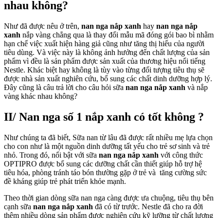
nhau không?
Như đã được nêu ở trên,
nan nga nắp xanh
hay
nan nga nắp
xanh
nắp vàng chẳng qua là thay đổi mẫu mã đóng gói bao bì nhằm
hạn chế việc xuất hiện hàng giả cũng như tăng thị hiếu của người
tiêu dùng. Và việc này là không ảnh hưởng đến chất lượng của sản
phẩm vì đều là sản phẩm được sản xuất của thương hiệu nổi tiếng
Nestle. Khác biệt hay không là tùy vào từng đối tượng tiêu thụ sẽ
được nhà sản xuất nghiên cứu, bổ sung các chất dinh dưỡng hợp lý.
Đây cũng là câu trả lời cho câu hỏi sữa
nan nga nắp xanh
và nắp
vàng khác nhau không?
II/ Nan nga số 1 nắp xanh có tốt không ?
Như chúng ta đã biết, Sữa nan từ lâu đã được rất nhiều mẹ lựa chọn
cho con như là một nguồn dinh dưỡng tất yếu cho trẻ sơ sinh và trẻ
nhỏ. Trong đó, nổi bật với sữa
nan nga nắp xanh
với công thức
OPTIPRO được bổ sung các dưỡng chất cần thiết giúp hỗ trợ hệ
tiêu hóa, phòng tránh táo bón thường gặp ở trẻ và tăng cường sức
đề kháng giúp trẻ phát triển khỏe mạnh.
Theo thời gian dòng sữa nan nga càng được ưa chuộng, tiêu thụ bên
cạnh sữa
nan nga nắp xanh
đã có từ trước. Nestle đã cho ra đời
thêm nhiều dòng sản phẩm được nghiên cứu kỹ lưỡng từ chất lượng