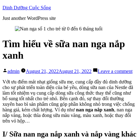
Skip
Dinh Dưỡng Cuộc Sống
to
Just another WordPress site
content
Tìm hiểu về sữa nan nga nắp
xanh
Posted
on
admin
August 21, 2022
August 21, 2022
Leave a comment
by
Tì
hiể
Với ưu điểm mát nhạt giống sữa mẹ, cung cấp đầy đủ dinh dưỡng
về
cho sự phát triển toàn diện của bé yêu, dòng sữa nan của Nestle đã
sữa
làm tốt nhiệm vụ cung cấp dòng sữa công thức thay thế cũng như
na
bổ sung tốt nhất cho trẻ nhỏ. Bên cạnh đó, sự thay đổi thường
ng
xuyên bao bì sản phẩm cũng góp phần không nhỏ trong việc chống
nắ
hàng giả, kém chất lượng. Ví dụ như
nan nga nắp xanh
, nan nga
xa
nắp vàng, hoặc thìa đong sữa màu vàng, màu xanh, hoặc thay đổi
trên vỏ hộp…
I/ Sữa nan nga nắp xanh và nắp vàng khác