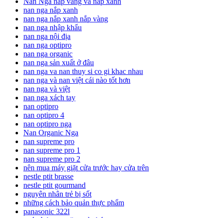
Nan Nga nắp vàng và nắp xanh
nan nga nắp xanh
nan nga nắp xanh nắp vàng
nan nga nhập khẩu
nan nga nội địa
nan nga optipro
nan nga organic
nan nga sản xuất ở đâu
nan nga va nan thuy si co gi khac nhau
nan nga và nan việt cái nào tốt hơn
nan nga và việt
nan nga xách tay
nan optipro
nan optipro 4
nan optipro nga
Nan Organic Nga
nan supreme pro
nan supreme pro 1
nan supreme pro 2
nên mua máy giặt cửa trước hay cửa trên
nestle ptit brasse
nestle ptit gourmand
nguyên nhân trẻ bị sốt
những cách bảo quản thực phẩm
panasonic 322l