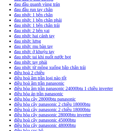
đau đầu quanh vùng trán
đau đầu run tay chân
đau nhức 1 bên chân
đau nhức 1 bên chân phải
đau nhức 1 bên chân trái
đau nhức 2 bên vai
đau nhức hai cánh tay
đau nhức lưng
đau nhức mu bàn tay
đau nhức ở khuỷu tay
đau nhức tai khi nuốt nước bọt
đau nhức tay phải
đau nhức từ mông xuống bắp chân trái
điều hoà 2 chiều
điều hoà âm trần loại nào tốt
điều hoà âm trần panasonic
điều hòa âm trần panasonic 24000btu 1 chiều inverter
điều hòa áp trần panasonic
điều hòa cây 28000btu panasonic
điều hòa cây panasonic 2 chiều 18000btu
điều hoà cây panasonic 2 chiều 18000btu
điều hòa cây panasonic 28000btu inverter
điều hoà cây panasonic 45000btu
điều hòa cây panasonic 48000btu
điều hòa cục bộ