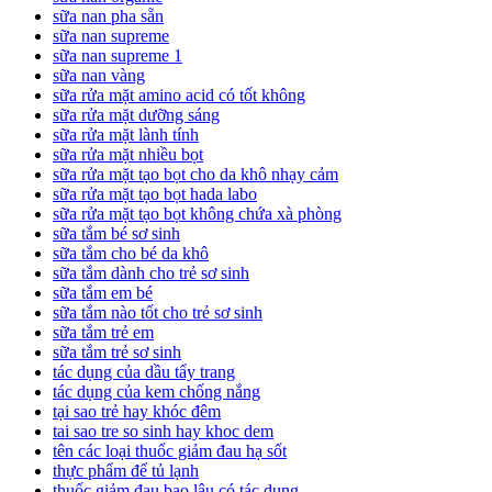
sữa nan pha sẵn
sữa nan supreme
sữa nan supreme 1
sữa nan vàng
sữa rửa mặt amino acid có tốt không
sữa rửa mặt dưỡng sáng
sữa rửa mặt lành tính
sữa rửa mặt nhiều bọt
sữa rửa mặt tạo bọt cho da khô nhạy cảm
sữa rửa mặt tạo bọt hada labo
sữa rửa mặt tạo bọt không chứa xà phòng
sữa tắm bé sơ sinh
sữa tắm cho bé da khô
sữa tắm dành cho trẻ sơ sinh
sữa tắm em bé
sữa tắm nào tốt cho trẻ sơ sinh
sữa tắm trẻ em
sữa tắm trẻ sơ sinh
tác dụng của dầu tẩy trang
tác dụng của kem chống nắng
tại sao trẻ hay khóc đêm
tai sao tre so sinh hay khoc dem
tên các loại thuốc giảm đau hạ sốt
thực phẩm để tủ lạnh
thuốc giảm đau bao lâu có tác dụng