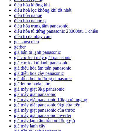
điều hòa không khí
điều hoà lọc không khí tốt nhất
điều hòa nanoe
điều hoà nanoe g
điều hòa trung tâm panasonic
điều hòa tủ đứng panasonic 28000btu 1 chiều
điều trị da nhạy cảm
gel sunscreen
gerber
giá bán tủ lạnh panasonic
giá các loại máy giặt panasonic
giá các loại tủ lạnh panasonic
giá điều hòa âm trần panasonic
giá điều hòa cây panasonic
giá điều hoà tủ đứng panasonic
giá lotion hada labo
giá máy giặt 9kg panasonic
giá máy giặt panasonic
giá máy giặt panasonic 10kg cửa ngang
giá máy giặt panasonic 9kg cửa trên
giá máy giặt panasonic cửa trước
giá máy giặt panasonic inverter
giá máy lạnh âm trần nối ống gió
giá máy lạnh cây