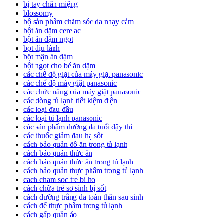
bị tay chân miệng
blossomy
bộ sản phẩm chăm sóc da nhạy cảm
bột ăn dặm cerelac
bột ăn dặm ngọt
bọt dịu lành
bột mặn ăn dặm
bột ngọt cho bé ăn dặm
các chế độ giặt của máy giặt panasonic
các chế độ máy giặt panasonic
các chức năng của máy giặt panasonic
các dòng tủ lạnh tiết kiệm điện
các loại đau đầu
các loại tủ lạnh panasonic
các sản phẩm dưỡng da tuổi dậy thì
các thuốc giảm đau hạ sốt
cách bảo quản đồ ăn trong tủ lạnh
cách bảo quản thức ăn
cách bảo quản thức ăn trong tủ lạnh
cách bảo quản thực phẩm trong tủ lạnh
cach cham soc tre bi ho
cách chữa trẻ sơ sinh bị sốt
cách dưỡng trắng da toàn thân sau sinh
cách để thực phẩm trong tủ lạnh
cách gấp quần áo