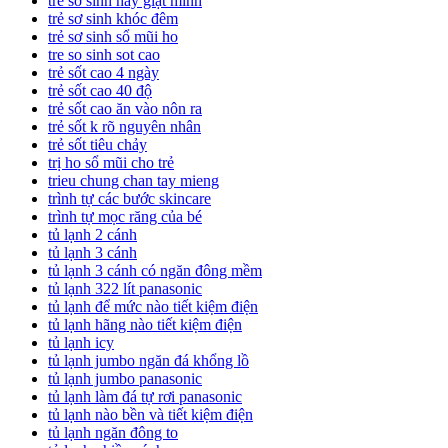
trẻ sơ sinh hay giật mình
trẻ sơ sinh khóc đêm
trẻ sơ sinh sổ mũi ho
tre so sinh sot cao
trẻ sốt cao 4 ngày
trẻ sốt cao 40 độ
trẻ sốt cao ăn vào nôn ra
trẻ sốt k rõ nguyên nhân
trẻ sốt tiêu chảy
trị ho sổ mũi cho trẻ
trieu chung chan tay mieng
trình tự các bước skincare
trình tự mọc răng của bé
tủ lạnh 2 cánh
tủ lạnh 3 cánh
tủ lạnh 3 cánh có ngăn đông mềm
tủ lạnh 322 lít panasonic
tủ lạnh để mức nào tiết kiệm điện
tủ lạnh hãng nào tiết kiệm điện
tủ lạnh icy
tủ lạnh jumbo ngăn đá khổng lồ
tủ lạnh jumbo panasonic
tủ lạnh làm đá tự rơi panasonic
tủ lạnh nào bền và tiết kiệm điện
tủ lạnh ngăn đông to