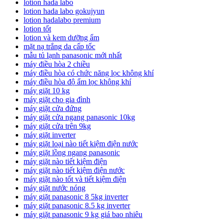
lotion hada labo
lotion hada labo gokujyun
lotion hadalabo premium
lotion tốt
lotion và kem dưỡng ẩm
mặt nạ trắng da cấp tốc
mẫu tủ lạnh panasonic mới nhất
máy điều hòa 2 chiều
máy điều hòa có chức năng lọc không khí
máy điều hòa độ ẩm lọc không khí
máy giặt 10 kg
máy giặt cho gia đình
máy giặt cửa đứng
máy giặt cửa ngang panasonic 10kg
máy giặt cửa trên 9kg
máy giặt inverter
máy giặt loại nào tiết kiệm điện nước
máy giặt lồng ngang panasonic
máy giặt nào tiết kiệm điện
máy giặt nào tiết kiệm điện nước
máy giặt nào tốt và tiết kiệm điện
máy giặt nước nóng
máy giặt panasonic 8 5kg inverter
máy giặt panasonic 8.5 kg inverter
máy giặt panasonic 9 kg giá bao nhiêu