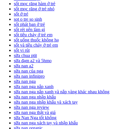
sốt mọc răng hàm ở trẻ
sốt mọc răng ở trẻ nhỏ
sốt ở trẻ
sot o tre so sinh
sốt phát ban ở trẻ
sốt rét nên làm gì
sốt tiêu chảy ở trẻ em
sốt uống thuốc không hạ
sốt và tiêu chảy ở trẻ em
sốt vi rút
sữa chua ptit
sữa đạm a2 và 5hmo
sữa nan a2
sữa nan của nga
sữa nan infinipro
sữa nan nga
sữa nan nga nắp xanh
sữa nan nga nắp xanh và nắp vàng khác nhau không
sữa nan nga nhập khẩu
sữa nan nga nhập khẩu và xách tay
sữa nan nga review
sữa nan nga thật và giả
sữa Nan Nga tốt không
sữa nan nga xách tay và nhập khẩu
sữa nan organic