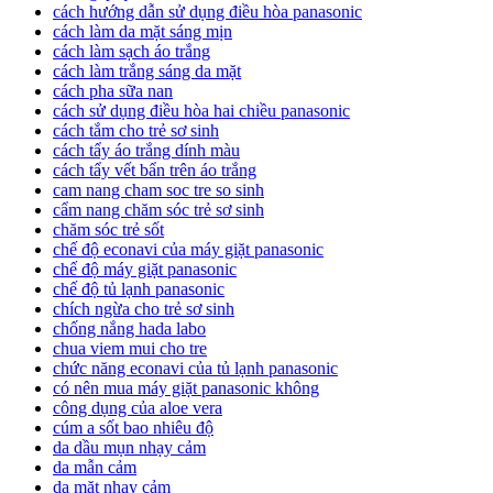
cách hướng dẫn sử dụng điều hòa panasonic
cách làm da mặt sáng mịn
cách làm sạch áo trắng
cách làm trắng sáng da mặt
cách pha sữa nan
cách sử dụng điều hòa hai chiều panasonic
cách tắm cho trẻ sơ sinh
cách tẩy áo trắng dính màu
cách tẩy vết bẩn trên áo trắng
cam nang cham soc tre so sinh
cẩm nang chăm sóc trẻ sơ sinh
chăm sóc trẻ sốt
chế độ econavi của máy giặt panasonic
chế độ máy giặt panasonic
chế độ tủ lạnh panasonic
chích ngừa cho trẻ sơ sinh
chống nắng hada labo
chua viem mui cho tre
chức năng econavi của tủ lạnh panasonic
có nên mua máy giặt panasonic không
công dụng của aloe vera
cúm a sốt bao nhiêu độ
da dầu mụn nhạy cảm
da mẫn cảm
da mặt nhạy cảm