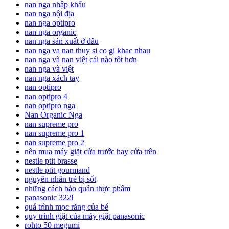
nan nga nhập khẩu
nan nga nội địa
nan nga optipro
nan nga organic
nan nga sản xuất ở đâu
nan nga va nan thuy si co gi khac nhau
nan nga và nan việt cái nào tốt hơn
nan nga và việt
nan nga xách tay
nan optipro
nan optipro 4
nan optipro nga
Nan Organic Nga
nan supreme pro
nan supreme pro 1
nan supreme pro 2
nên mua máy giặt cửa trước hay cửa trên
nestle ptit brasse
nestle ptit gourmand
nguyên nhân trẻ bị sốt
những cách bảo quản thực phẩm
panasonic 322l
quá trình mọc răng của bé
quy trình giặt của máy giặt panasonic
rohto 50 megumi