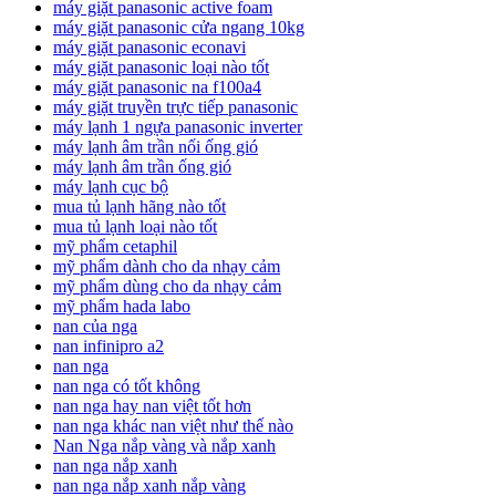
máy giặt panasonic active foam
máy giặt panasonic cửa ngang 10kg
máy giặt panasonic econavi
máy giặt panasonic loại nào tốt
máy giặt panasonic na f100a4
máy giặt truyền trực tiếp panasonic
máy lạnh 1 ngựa panasonic inverter
máy lạnh âm trần nối ống gió
máy lạnh âm trần ống gió
máy lạnh cục bộ
mua tủ lạnh hãng nào tốt
mua tủ lạnh loại nào tốt
mỹ phẩm cetaphil
mỹ phẩm dành cho da nhạy cảm
mỹ phẩm dùng cho da nhạy cảm
mỹ phẩm hada labo
nan của nga
nan infinipro a2
nan nga
nan nga có tốt không
nan nga hay nan việt tốt hơn
nan nga khác nan việt như thế nào
Nan Nga nắp vàng và nắp xanh
nan nga nắp xanh
nan nga nắp xanh nắp vàng