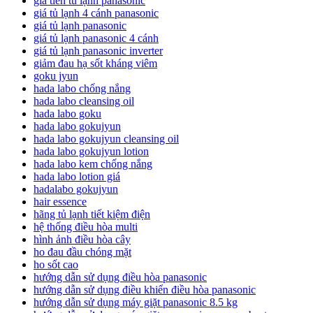
giá tiền tủ lạnh panasonic
giá tủ lạnh 4 cánh panasonic
giá tủ lạnh panasonic
giá tủ lạnh panasonic 4 cánh
giá tủ lạnh panasonic inverter
giảm đau hạ sốt kháng viêm
goku jyun
hada labo chống nắng
hada labo cleansing oil
hada labo goku
hada labo gokujyun
hada labo gokujyun cleansing oil
hada labo gokujyun lotion
hada labo kem chống nắng
hada labo lotion giá
hadalabo gokujyun
hair essence
hãng tủ lạnh tiết kiệm điện
hệ thống điều hòa multi
hình ảnh điều hòa cây
ho đau đầu chóng mặt
ho sốt cao
hướng dẫn sử dụng điều hòa panasonic
hướng dẫn sử dụng điều khiển điều hòa panasonic
hướng dẫn sử dụng máy giặt panasonic 8.5 kg