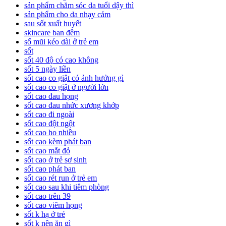
sản phẩm chăm sóc da tuổi dậy thì
sản phẩm cho da nhạy cảm
sau sốt xuất huyết
skincare ban đêm
sổ mũi kéo dài ở trẻ em
sốt
sốt 40 độ có cao không
sốt 5 ngày liền
sốt cao co giật có ảnh hưởng gì
sốt cao co giật ở người lớn
sốt cao đau họng
sốt cao đau nhức xương khớp
sốt cao đi ngoài
sốt cao đột ngột
sốt cao ho nhiều
sốt cao kèm phát ban
sốt cao mắt đỏ
sốt cao ở trẻ sơ sinh
sốt cao phát ban
sốt cao rét run ở trẻ em
sốt cao sau khi tiêm phòng
sốt cao trên 39
sốt cao viêm họng
sốt k hạ ở trẻ
sốt k nên ăn gì