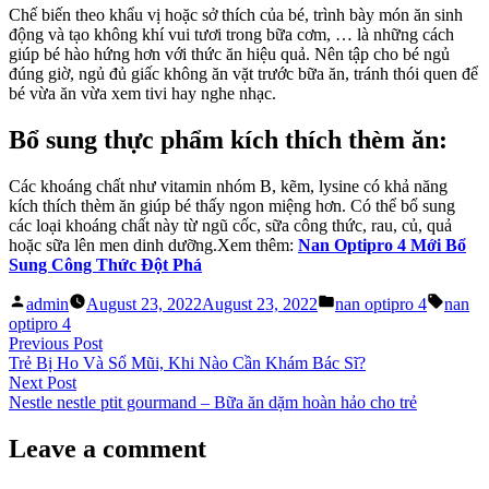
Chế biến theo khẩu vị hoặc sở thích của bé, trình bày món ăn sinh
động và tạo không khí vui tươi trong bữa cơm, … là những cách
giúp bé hào hứng hơn với thức ăn hiệu quả. Nên tập cho bé ngủ
đúng giờ, ngủ đủ giấc không ăn vặt trước bữa ăn, tránh thói quen để
bé vừa ăn vừa xem tivi hay nghe nhạc.
Bổ sung thực phẩm kích thích thèm ăn:
Các khoáng chất như vitamin nhóm B, kẽm, lysine có khả năng
kích thích thèm ăn giúp bé thấy ngon miệng hơn. Có thể bổ sung
các loại khoáng chất này từ ngũ cốc, sữa công thức, rau, củ, quả
hoặc sữa lên men dinh dưỡng.Xem thêm:
Nan Optipro 4 Mới Bổ
Sung Công Thức Đột Phá
Posted
Posted
Tags:
admin
August 23, 2022
August 23, 2022
nan optipro 4
nan
by
in
optipro 4
Post
Previous
Previous Post
post:
Trẻ Bị Ho Và Sổ Mũi, Khi Nào Cần Khám Bác Sĩ?
navigation
Next
Next Post
post:
Nestle nestle ptit gourmand – Bữa ăn dặm hoàn hảo cho trẻ
Leave a comment