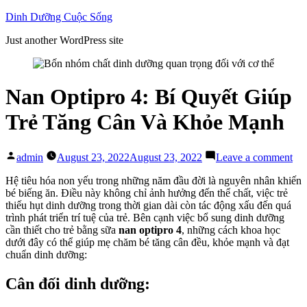
Skip
Dinh Dưỡng Cuộc Sống
to
Just another WordPress site
content
Nan Optipro 4: Bí Quyết Giúp
Trẻ Tăng Cân Và Khỏe Mạnh
Posted
on
admin
August 23, 2022
August 23, 2022
Leave a comment
by
Na
Opt
Hệ tiêu hóa non yếu trong những năm đầu đời là nguyên nhân khiến
4:
bé biếng ăn. Điều này không chỉ ảnh hưởng đến thể chất, việc trẻ
Bí
thiếu hụt dinh dưỡng trong thời gian dài còn tác động xấu đến quá
Qu
trình phát triển trí tuệ của trẻ. Bên cạnh việc bổ sung dinh dưỡng
Gi
cần thiết cho trẻ bằng sữa
nan optipro 4
, những cách khoa học
Trẻ
dưới đây có thể giúp mẹ chăm bé tăng cân đều, khỏe mạnh và đạt
Tă
chuẩn dinh dưỡng:
Câ
Và
Cân đối dinh dưỡng:
Kh
Mạ