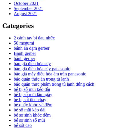
October 2021
September 2021
August 2021
Categories
2 cánh tay bị đau nhức
50 megumi
bánh ăn dặm gerber
Banh gerber
bánh gerber
báo giá điều hòa cây
báo giá điều hòa cây panasonic
báo giá máy điều hòa âm trần panasonic
bảo quản thức ăn trong tủ lạnh
bảo quản thực phẩm trong tủ lạnh đúng cách
bé bị sổ mũi kéo dài
bé bị sổ mũi lâu ngày
bé bị sốt tiêu chảy
bé quấy khóc về đêm
bé sổ mũi kéo dài
bé sơ sinh khóc đêm
bé sơ sinh sổ mũi
bé sốt cao