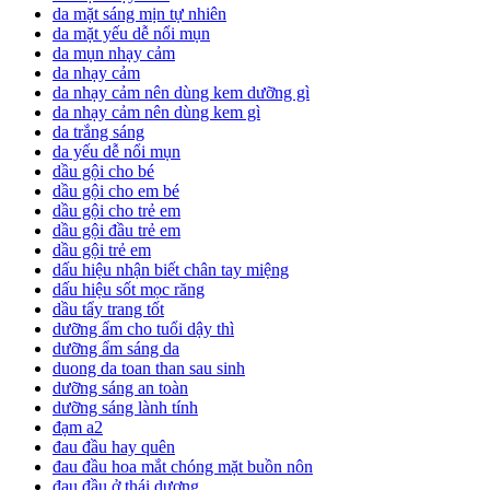
da mặt sáng mịn tự nhiên
da mặt yếu dễ nổi mụn
da mụn nhạy cảm
da nhạy cảm
da nhạy cảm nên dùng kem dưỡng gì
da nhạy cảm nên dùng kem gì
da trắng sáng
da yếu dễ nổi mụn
dầu gội cho bé
dầu gội cho em bé
dầu gội cho trẻ em
dầu gội đầu trẻ em
dầu gội trẻ em
dấu hiệu nhận biết chân tay miệng
dấu hiệu sốt mọc răng
dầu tẩy trang tốt
dưỡng ẩm cho tuổi dậy thì
dưỡng ẩm sáng da
duong da toan than sau sinh
dưỡng sáng an toàn
dưỡng sáng lành tính
đạm a2
đau đầu hay quên
đau đầu hoa mắt chóng mặt buồn nôn
đau đầu ở thái dương