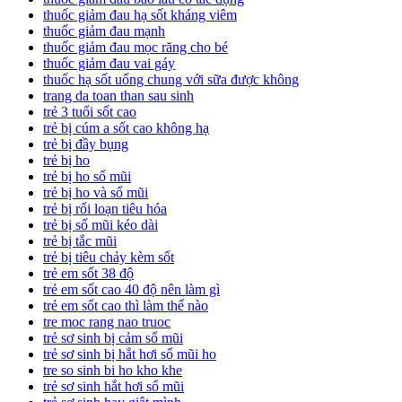
thuốc giảm đau hạ sốt kháng viêm
thuốc giảm đau mạnh
thuốc giảm đau mọc răng cho bé
thuốc giảm đau vai gáy
thuốc hạ sốt uống chung với sữa được không
trang da toan than sau sinh
trẻ 3 tuổi sốt cao
trẻ bị cúm a sốt cao không hạ
trẻ bị đầy bụng
trẻ bị ho
trẻ bị ho sổ mũi
trẻ bị ho và sổ mũi
trẻ bị rối loạn tiêu hóa
trẻ bị sổ mũi kéo dài
trẻ bị tắc mũi
trẻ bị tiêu chảy kèm sốt
trẻ em sốt 38 độ
trẻ em sốt cao 40 độ nên làm gì
trẻ em sốt cao thì làm thế nào
tre moc rang nao truoc
trẻ sơ sinh bị cảm sổ mũi
trẻ sơ sinh bị hắt hơi sổ mũi ho
tre so sinh bi ho kho khe
trẻ sơ sinh hắt hơi sổ mũi