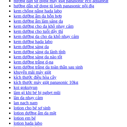
hướng dẫn sử dụng máy giặt panasonic eco aquabeat
hướng dẫn sử dụng tủ lạnh panasonic nội địa
kem chống nắng hada labo
kem dưỡng ẩm da hỗn hợp
kem dưỡng ẩm làm sáng da
kem dưỡng cho da khô nhạy cảm
kem dưỡng cho tuổi dậy thì
kem dưỡng da cho da khô nhạy cảm
kem dưỡng hada labo
kem dưỡng sáng da
kem dưỡng sáng da lành tính
kem dưỡng sáng da nào tốt
kem dưỡng trắng d-na
kem dưỡng trắng da toàn thân sau sinh
khuyến mãi máy giặt
kích thước điều hòa cây
kích thước máy giặt panasonic 10kg
koi gokujyun
làm gì khi bé bị nghẹt mũi
làn da nhạy cảm
lan nach nam
lotion cho bé sơ sinh
lotion dưỡng ẩm da mặt
lotion em bé
lotion hada labo