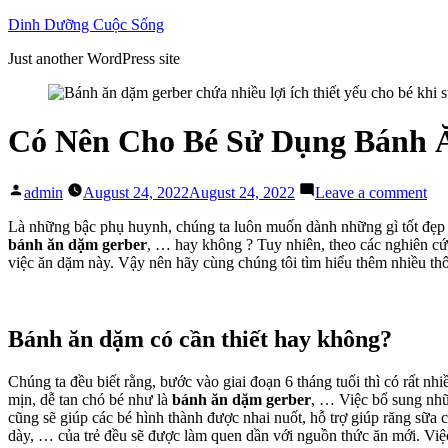
Skip
Dinh Dưỡng Cuộc Sống
to
Just another WordPress site
content
Có Nên Cho Bé Sử Dụng Bánh 
Posted
on
admin
August 24, 2022
August 24, 2022
Leave a comment
by
Có
Nê
Là những bậc phụ huynh, chúng ta luôn muốn dành những gì tốt đẹp n
Ch
bánh ăn dặm gerber
, … hay không ? Tuy nhiên, theo các nghiên cứ
Bé
việc ăn dặm này. Vậy nên hãy cùng chúng tôi tìm hiểu thêm nhiều thôn
Sử
Dụ
Bá
Ăn
Bánh ăn dặm có cần thiết hay không?
Dặ
Ger
Chúng ta đều biết rằng, bước vào giai đoạn 6 tháng tuổi thì có rất 
Ha
mịn, dễ tan chó bé như là
bánh ăn dặm gerber
, … Việc bổ sung nhữ
Kh
cũng sẽ giúp các bé hình thành được nhai nuốt, hỗ trợ giúp răng sữa 
dày, … của trẻ đều sẽ được làm quen dần với nguồn thức ăn mới. Việ