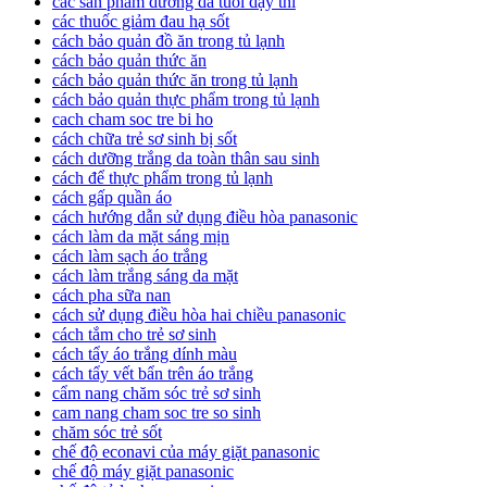
các sản phẩm dưỡng da tuổi dậy thì
các thuốc giảm đau hạ sốt
cách bảo quản đồ ăn trong tủ lạnh
cách bảo quản thức ăn
cách bảo quản thức ăn trong tủ lạnh
cách bảo quản thực phẩm trong tủ lạnh
cach cham soc tre bi ho
cách chữa trẻ sơ sinh bị sốt
cách dưỡng trắng da toàn thân sau sinh
cách để thực phẩm trong tủ lạnh
cách gấp quần áo
cách hướng dẫn sử dụng điều hòa panasonic
cách làm da mặt sáng mịn
cách làm sạch áo trắng
cách làm trắng sáng da mặt
cách pha sữa nan
cách sử dụng điều hòa hai chiều panasonic
cách tắm cho trẻ sơ sinh
cách tẩy áo trắng dính màu
cách tẩy vết bẩn trên áo trắng
cẩm nang chăm sóc trẻ sơ sinh
cam nang cham soc tre so sinh
chăm sóc trẻ sốt
chế độ econavi của máy giặt panasonic
chế độ máy giặt panasonic