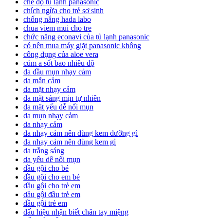
chế độ tủ lạnh panasonic
chích ngừa cho trẻ sơ sinh
chống nắng hada labo
chua viem mui cho tre
chức năng econavi của tủ lạnh panasonic
có nên mua máy giặt panasonic không
công dụng của aloe vera
cúm a sốt bao nhiêu độ
da dầu mụn nhạy cảm
da mẫn cảm
da mặt nhạy cảm
da mặt sáng mịn tự nhiên
da mặt yếu dễ nổi mụn
da mụn nhạy cảm
da nhạy cảm
da nhạy cảm nên dùng kem dưỡng gì
da nhạy cảm nên dùng kem gì
da trắng sáng
da yếu dễ nổi mụn
dầu gội cho bé
dầu gội cho em bé
dầu gội cho trẻ em
dầu gội đầu trẻ em
dầu gội trẻ em
dấu hiệu nhận biết chân tay miệng