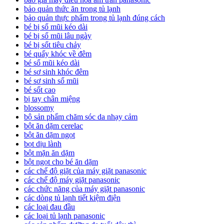
bảo quản thức ăn trong tủ lạnh
bảo quản thực phẩm trong tủ lạnh đúng cách
bé bị sổ mũi kéo dài
bé bị sổ mũi lâu ngày
bé bị sốt tiêu chảy
bé quấy khóc về đêm
bé sổ mũi kéo dài
bé sơ sinh khóc đêm
bé sơ sinh sổ mũi
bé sốt cao
bị tay chân miệng
blossomy
bộ sản phẩm chăm sóc da nhạy cảm
bột ăn dặm cerelac
bột ăn dặm ngọt
bọt dịu lành
bột mặn ăn dặm
bột ngọt cho bé ăn dặm
các chế độ giặt của máy giặt panasonic
các chế độ máy giặt panasonic
các chức năng của máy giặt panasonic
các dòng tủ lạnh tiết kiệm điện
các loại đau đầu
các loại tủ lạnh panasonic