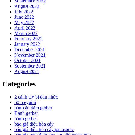
September 2022
August 2022
July 2022
June 2022
May 2022
April 2022
March 2022
February 2022
January 2022
December 2021
November 2021
October 2021
September 2021
August 2021
Categories
2 cánh tay bị đau nhức
50 megumi
bánh ăn dặm gerber
Banh gerber
bánh gerber
báo giá điều hòa cây
báo giá điều hòa cây panasonic
báo giá máy điều hòa âm trần panasonic