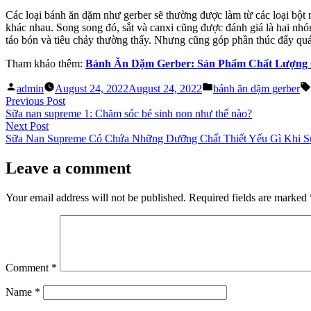
Các loại bánh ăn dặm như gerber sẽ thường được làm từ các loại bột
khác nhau. Song song đó, sắt và canxi cũng được đánh giá là hai nhóm
táo bón và tiêu chảy thường thấy. Nhưng cũng góp phần thúc đẩy quá t
Tham khảo thêm:
Bánh Ăn Dặm Gerber: Sản Phẩm Chất Lượng 
Posted
Posted
admin
August 24, 2022
August 24, 2022
bánh ăn dặm gerber
by
in
Post
Previous
Previous Post
post:
Sữa nan supreme 1: Chăm sóc bé sinh non như thế nào?
navigation
Next
Next Post
post:
Sữa Nan Supreme Có Chứa Những Dưỡng Chất Thiết Yếu Gì Khi 
Leave a comment
Your email address will not be published.
Required fields are marked
Comment
*
Name
*