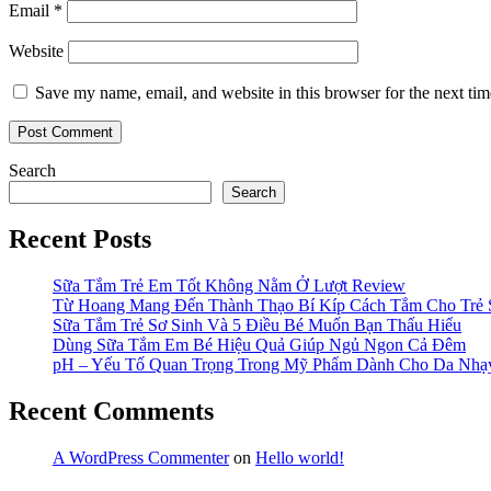
Email
*
Website
Save my name, email, and website in this browser for the next ti
Search
Search
Recent Posts
Sữa Tắm Trẻ Em Tốt Không Nằm Ở Lượt Review
Từ Hoang Mang Đến Thành Thạo Bí Kíp Cách Tắm Cho Trẻ 
Sữa Tắm Trẻ Sơ Sinh Và 5 Điều Bé Muốn Bạn Thấu Hiểu
Dùng Sữa Tắm Em Bé Hiệu Quả Giúp Ngủ Ngon Cả Đêm
pH – Yếu Tố Quan Trọng Trong Mỹ Phẩm Dành Cho Da Nh
Recent Comments
A WordPress Commenter
on
Hello world!