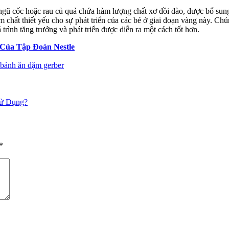
 ngũ cốc hoặc rau củ quả chứa hàm lượng chất xơ dồi dào, được bổ su
 chất thiết yếu cho sự phát triển của các bé ở giai đoạn vàng này. Chú
rình tăng trưởng và phát triển được diễn ra một cách tốt hơn.
Của Tập Đoàn Nestle
Tags:
bánh ăn dặm gerber
Sử Dụng?
*