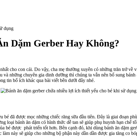
Ăn Dặm Gerber Hay Không?
n
hất cho con cái. Do vậy, cha mẹ thường xuyên có những trăn trở về vi
o
u và những chuyên gia dinh dưỡng thì chúng ta vẫn nên bổ sung bánh ă
g tin bổ ích khác qua bài viết bên dưới đây nhé.
ng
nh
m
ber
nhiều bé đã được mọc những chiếc răng sữa đầu tiên. Đây là giai đoạn 
y
ng loại bánh ăn dặm có hình thức dễ tan sẽ giúp phụ huynh hạn chế tối
ông?
của bé được phát triển tốt hơn. Bên cạnh đó, khi dùng bánh ăn dặm ger
c làm này sẽ giúp cho những bộ phận này dần dần được gia tăng co bó