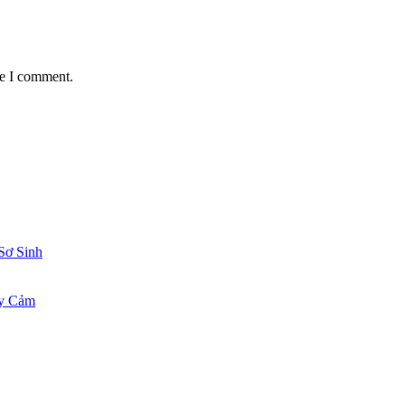
me I comment.
Sơ Sinh
ạy Cảm